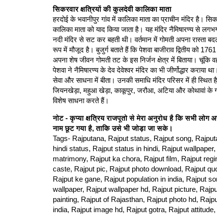
सिकरवार क्षत्रियों की कुलदेवी कालिका माता
हरदोई के भवानीपुर गांव में कालिका माता का प्राचीन मंदिर है। सिकर
कालिका माता को याद किया जाता है। यह मंदिर नैमिषारण्य से लगभग 
नदी मंदिर से सट कर बहती थी। वर्तमान में गोमती अपना रास्ता बद
रूप में मौजूद है। बुजुर्ग बताते हैं कि पेशवा बाजीराव द्वितीय को 176
अपना शेष जीवन गोमती तट के इस निर्जन क्षेत्र में बिताया। चूंक
पेशवा ने नैमिषारण्य के देव देवेश्वर मंदिर का भी जीर्णोद्धार करा
सेवा और साधना में बीता। उनकी समाधि मंदिर परिसर में ही स्थित है। 
जियनखेड़ा, महुआ खेड़ा, काकूपुर, जरौआ, अटिया और कोथावां के ग्रा
विशेष साधना करते हैं।
नोट - कृप्या क्षत्रिय राजपूतो से मेरा अनुरोध है कि सभी ल
नाम छूट गया है, ताकि उसे भी जोड़ा जा सके।
Tags- Rajputana, Rajput status, Rajput song, Rajput
hindi status, Rajput status in hindi, Rajput wallpaper,
matrimony, Rajput ka chora, Rajput film, Rajput regim
caste, Rajput pic, Rajput photo download, Rajput quo
Rajput ke gane, Rajput population in india, Rajput s
wallpaper, Rajput wallpaper hd, Rajput picture, Rajpu
painting, Rajput of Rajasthan, Rajput photo hd, Rajput 
india, Rajput image hd, Rajput gotra, Rajput attitude,