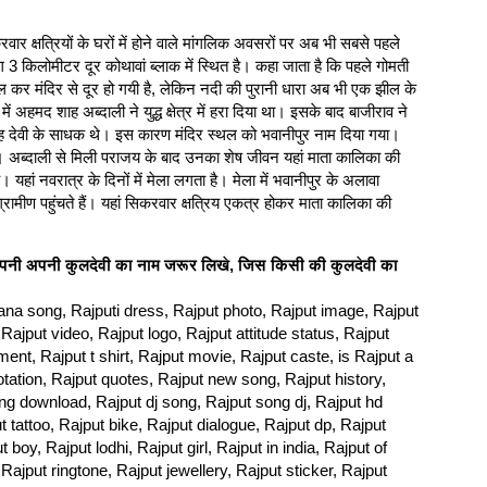
वार क्षत्रियों के घरों में होने वाले मांगलिक अवसरों पर अब भी सबसे पहले
3 किलोमीटर दूर कोथावां ब्लाक में स्थित है। कहा जाता है कि पहले गोमती
ल कर मंदिर से दूर हो गयी है, लेकिन नदी की पुरानी धारा अब भी एक झील के
1 में अहमद शाह अब्दाली ने युद्ध क्षेत्र में हरा दिया था। इसके बाद बाजीराव ने
ि वह देवी के साधक थे। इस कारण मंदिर स्थल को भवानीपुर नाम दिया गया।
या था। अब्दाली से मिली पराजय के बाद उनका शेष जीवन यहां माता कालिका की
यहां नवरात्र के दिनों में मेला लगता है। मेला में भवानीपुर के अलावा
मीण पहुंचते हैं। यहां सिकरवार क्षत्रिय एकत्र होकर माता कालिका की
ोग अपनी अपनी कुलदेवी का नाम जरूर लिखे, जिस किसी की कुलदेवी का
ana song, Rajputi dress, Rajput photo, Rajput image, Rajput
 Rajput video, Rajput logo, Rajput attitude status, Rajput
ent, Rajput t shirt, Rajput movie, Rajput caste, is Rajput a
tation, Rajput quotes, Rajput new song, Rajput history,
ong download, Rajput dj song, Rajput song dj, Rajput hd
t tattoo, Rajput bike, Rajput dialogue, Rajput dp, Rajput
boy, Rajput lodhi, Rajput girl, Rajput in india, Rajput of
 Rajput ringtone, Rajput jewellery, Rajput sticker, Rajput