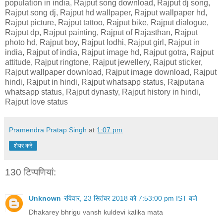
population in india, Rajput song download, Rajput dj song,
Rajput song dj, Rajput hd wallpaper, Rajput wallpaper hd,
Rajput picture, Rajput tattoo, Rajput bike, Rajput dialogue,
Rajput dp, Rajput painting, Rajput of Rajasthan, Rajput
photo hd, Rajput boy, Rajput lodhi, Rajput girl, Rajput in
india, Rajput of india, Rajput image hd, Rajput gotra, Rajput
attitude, Rajput ringtone, Rajput jewellery, Rajput sticker,
Rajput wallpaper download, Rajput image download, Rajput
hindi, Rajput in hindi, Rajput whatsapp status, Rajputana
whatsapp status, Rajput dynasty, Rajput history in hindi,
Rajput love status
Pramendra Pratap Singh
at
1:07 pm
शेयर करें
130 टिप्‍पणियां:
Unknown
रविवार, 23 सितंबर 2018 को 7:53:00 pm IST बजे
Dhakarey bhrigu vansh kuldevi kalika mata