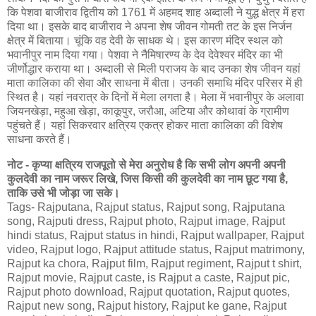
कि पेशवा बाजीराव द्वितीय को 1761 में अहमद शाह अब्दाली ने युद्ध क्षेत्र में हरा
दिया था। इसके बाद बाजीराव ने अपना शेष जीवन गोमती तट के इस निर्जन
क्षेत्र में बिताया। चूंकि वह देवी के साधक थे। इस कारण मंदिर स्थल को
भवानीपुर नाम दिया गया। पेशवा ने नैमिषारण्य के देव देवेश्वर मंदिर का भी
जीर्णोद्धार कराया था। अब्दाली से मिली पराजय के बाद उनका शेष जीवन यहां
माता कालिका की सेवा और साधना में बीता। उनकी समाधि मंदिर परिसर में ही
स्थित है। यहां नवरात्र के दिनों में मेला लगता है। मेला में भवानीपुर के अलावा
जियनखेड़ा, महुआ खेड़ा, काकूपुर, जरौआ, अटिया और कोथावां के ग्रामीण
पहुंचते हैं। यहां सिकरवार क्षत्रिय एकत्र होकर माता कालिका की विशेष
साधना करते हैं।
नोट - कृप्या क्षत्रिय राजपूतो से मेरा अनुरोध है कि सभी लोग अपनी अपनी
कुलदेवी का नाम जरूर लिखे, जिस किसी की कुलदेवी का नाम छूट गया है,
ताकि उसे भी जोड़ा जा सके।
Tags- Rajputana, Rajput status, Rajput song, Rajputana
song, Rajputi dress, Rajput photo, Rajput image, Rajput
hindi status, Rajput status in hindi, Rajput wallpaper, Rajput
video, Rajput logo, Rajput attitude status, Rajput matrimony,
Rajput ka chora, Rajput film, Rajput regiment, Rajput t shirt,
Rajput movie, Rajput caste, is Rajput a caste, Rajput pic,
Rajput photo download, Rajput quotation, Rajput quotes,
Rajput new song, Rajput history, Rajput ke gane, Rajput