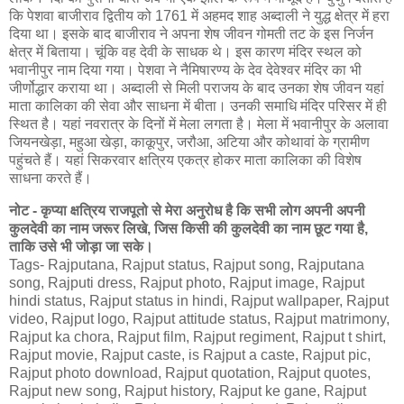
कि पेशवा बाजीराव द्वितीय को 1761 में अहमद शाह अब्दाली ने युद्ध क्षेत्र में हरा
दिया था। इसके बाद बाजीराव ने अपना शेष जीवन गोमती तट के इस निर्जन
क्षेत्र में बिताया। चूंकि वह देवी के साधक थे। इस कारण मंदिर स्थल को
भवानीपुर नाम दिया गया। पेशवा ने नैमिषारण्य के देव देवेश्वर मंदिर का भी
जीर्णोद्धार कराया था। अब्दाली से मिली पराजय के बाद उनका शेष जीवन यहां
माता कालिका की सेवा और साधना में बीता। उनकी समाधि मंदिर परिसर में ही
स्थित है। यहां नवरात्र के दिनों में मेला लगता है। मेला में भवानीपुर के अलावा
जियनखेड़ा, महुआ खेड़ा, काकूपुर, जरौआ, अटिया और कोथावां के ग्रामीण
पहुंचते हैं। यहां सिकरवार क्षत्रिय एकत्र होकर माता कालिका की विशेष
साधना करते हैं।
नोट - कृप्या क्षत्रिय राजपूतो से मेरा अनुरोध है कि सभी लोग अपनी अपनी
कुलदेवी का नाम जरूर लिखे, जिस किसी की कुलदेवी का नाम छूट गया है,
ताकि उसे भी जोड़ा जा सके।
Tags- Rajputana, Rajput status, Rajput song, Rajputana
song, Rajputi dress, Rajput photo, Rajput image, Rajput
hindi status, Rajput status in hindi, Rajput wallpaper, Rajput
video, Rajput logo, Rajput attitude status, Rajput matrimony,
Rajput ka chora, Rajput film, Rajput regiment, Rajput t shirt,
Rajput movie, Rajput caste, is Rajput a caste, Rajput pic,
Rajput photo download, Rajput quotation, Rajput quotes,
Rajput new song, Rajput history, Rajput ke gane, Rajput