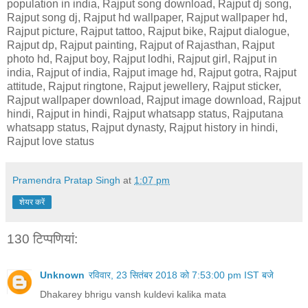
population in india, Rajput song download, Rajput dj song,
Rajput song dj, Rajput hd wallpaper, Rajput wallpaper hd,
Rajput picture, Rajput tattoo, Rajput bike, Rajput dialogue,
Rajput dp, Rajput painting, Rajput of Rajasthan, Rajput
photo hd, Rajput boy, Rajput lodhi, Rajput girl, Rajput in
india, Rajput of india, Rajput image hd, Rajput gotra, Rajput
attitude, Rajput ringtone, Rajput jewellery, Rajput sticker,
Rajput wallpaper download, Rajput image download, Rajput
hindi, Rajput in hindi, Rajput whatsapp status, Rajputana
whatsapp status, Rajput dynasty, Rajput history in hindi,
Rajput love status
Pramendra Pratap Singh
at
1:07 pm
शेयर करें
130 टिप्‍पणियां:
Unknown
रविवार, 23 सितंबर 2018 को 7:53:00 pm IST बजे
Dhakarey bhrigu vansh kuldevi kalika mata