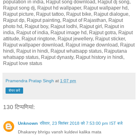
population in india, Rajput song download, Rajput dj song,
Rajput song dj, Rajput hd wallpaper, Rajput wallpaper hd,
Rajput picture, Rajput tattoo, Rajput bike, Rajput dialogue,
Rajput dp, Rajput painting, Rajput of Rajasthan, Rajput
photo hd, Rajput boy, Rajput lodhi, Rajput girl, Rajput in
india, Rajput of india, Rajput image hd, Rajput gotra, Rajput
attitude, Rajput ringtone, Rajput jewellery, Rajput sticker,
Rajput wallpaper download, Rajput image download, Rajput
hindi, Rajput in hindi, Rajput whatsapp status, Rajputana
whatsapp status, Rajput dynasty, Rajput history in hindi,
Rajput love status
Pramendra Pratap Singh
at
1:07 pm
शेयर करें
130 टिप्‍पणियां:
Unknown
रविवार, 23 सितंबर 2018 को 7:53:00 pm IST बजे
Dhakarey bhrigu vansh kuldevi kalika mata