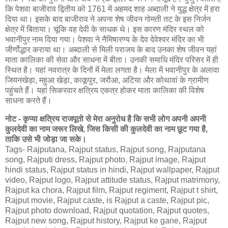
कि पेशवा बाजीराव द्वितीय को 1761 में अहमद शाह अब्दाली ने युद्ध क्षेत्र में हरा
दिया था। इसके बाद बाजीराव ने अपना शेष जीवन गोमती तट के इस निर्जन
क्षेत्र में बिताया। चूंकि वह देवी के साधक थे। इस कारण मंदिर स्थल को
भवानीपुर नाम दिया गया। पेशवा ने नैमिषारण्य के देव देवेश्वर मंदिर का भी
जीर्णोद्धार कराया था। अब्दाली से मिली पराजय के बाद उनका शेष जीवन यहां
माता कालिका की सेवा और साधना में बीता। उनकी समाधि मंदिर परिसर में ही
स्थित है। यहां नवरात्र के दिनों में मेला लगता है। मेला में भवानीपुर के अलावा
जियनखेड़ा, महुआ खेड़ा, काकूपुर, जरौआ, अटिया और कोथावां के ग्रामीण
पहुंचते हैं। यहां सिकरवार क्षत्रिय एकत्र होकर माता कालिका की विशेष
साधना करते हैं।
नोट - कृप्या क्षत्रिय राजपूतो से मेरा अनुरोध है कि सभी लोग अपनी अपनी
कुलदेवी का नाम जरूर लिखे, जिस किसी की कुलदेवी का नाम छूट गया है,
ताकि उसे भी जोड़ा जा सके।
Tags- Rajputana, Rajput status, Rajput song, Rajputana
song, Rajputi dress, Rajput photo, Rajput image, Rajput
hindi status, Rajput status in hindi, Rajput wallpaper, Rajput
video, Rajput logo, Rajput attitude status, Rajput matrimony,
Rajput ka chora, Rajput film, Rajput regiment, Rajput t shirt,
Rajput movie, Rajput caste, is Rajput a caste, Rajput pic,
Rajput photo download, Rajput quotation, Rajput quotes,
Rajput new song, Rajput history, Rajput ke gane, Rajput