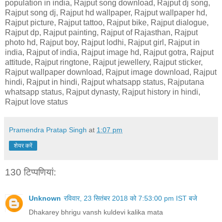
population in india, Rajput song download, Rajput dj song,
Rajput song dj, Rajput hd wallpaper, Rajput wallpaper hd,
Rajput picture, Rajput tattoo, Rajput bike, Rajput dialogue,
Rajput dp, Rajput painting, Rajput of Rajasthan, Rajput
photo hd, Rajput boy, Rajput lodhi, Rajput girl, Rajput in
india, Rajput of india, Rajput image hd, Rajput gotra, Rajput
attitude, Rajput ringtone, Rajput jewellery, Rajput sticker,
Rajput wallpaper download, Rajput image download, Rajput
hindi, Rajput in hindi, Rajput whatsapp status, Rajputana
whatsapp status, Rajput dynasty, Rajput history in hindi,
Rajput love status
Pramendra Pratap Singh
at
1:07 pm
शेयर करें
130 टिप्‍पणियां:
Unknown
रविवार, 23 सितंबर 2018 को 7:53:00 pm IST बजे
Dhakarey bhrigu vansh kuldevi kalika mata