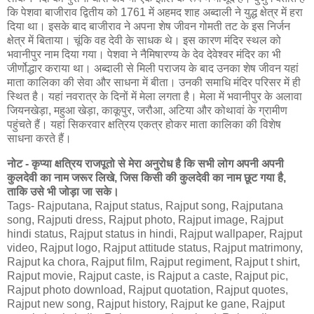
कि पेशवा बाजीराव द्वितीय को 1761 में अहमद शाह अब्दाली ने युद्ध क्षेत्र में हरा
दिया था। इसके बाद बाजीराव ने अपना शेष जीवन गोमती तट के इस निर्जन
क्षेत्र में बिताया। चूंकि वह देवी के साधक थे। इस कारण मंदिर स्थल को
भवानीपुर नाम दिया गया। पेशवा ने नैमिषारण्य के देव देवेश्वर मंदिर का भी
जीर्णोद्धार कराया था। अब्दाली से मिली पराजय के बाद उनका शेष जीवन यहां
माता कालिका की सेवा और साधना में बीता। उनकी समाधि मंदिर परिसर में ही
स्थित है। यहां नवरात्र के दिनों में मेला लगता है। मेला में भवानीपुर के अलावा
जियनखेड़ा, महुआ खेड़ा, काकूपुर, जरौआ, अटिया और कोथावां के ग्रामीण
पहुंचते हैं। यहां सिकरवार क्षत्रिय एकत्र होकर माता कालिका की विशेष
साधना करते हैं।
नोट - कृप्या क्षत्रिय राजपूतो से मेरा अनुरोध है कि सभी लोग अपनी अपनी
कुलदेवी का नाम जरूर लिखे, जिस किसी की कुलदेवी का नाम छूट गया है,
ताकि उसे भी जोड़ा जा सके।
Tags- Rajputana, Rajput status, Rajput song, Rajputana
song, Rajputi dress, Rajput photo, Rajput image, Rajput
hindi status, Rajput status in hindi, Rajput wallpaper, Rajput
video, Rajput logo, Rajput attitude status, Rajput matrimony,
Rajput ka chora, Rajput film, Rajput regiment, Rajput t shirt,
Rajput movie, Rajput caste, is Rajput a caste, Rajput pic,
Rajput photo download, Rajput quotation, Rajput quotes,
Rajput new song, Rajput history, Rajput ke gane, Rajput