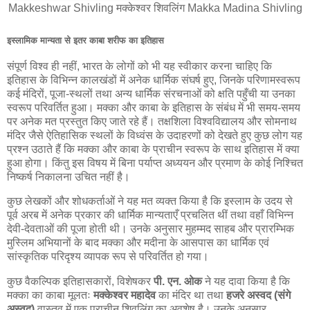
Makkeshwar Shivling मक्केश्वर शिवलिंग Makka Madina Shivling
इस्लामिक मान्यता से इतर काबा शरीफ का इतिहास
संपूर्ण विश्व ही नहीं, भारत के लोगों को भी यह स्वीकार करना चाहिए कि
इतिहास के विभिन्न कालखंडों में अनेक धार्मिक संघर्ष हुए, जिनके परिणामस्वरूप
कई मंदिरों, पूजा-स्थलों तथा अन्य धार्मिक संरचनाओं को क्षति पहुँची या उनका
स्वरूप परिवर्तित हुआ। मक्का और काबा के इतिहास के संबंध में भी समय-समय
पर अनेक मत प्रस्तुत किए जाते रहे हैं। तक्षशिला विश्वविद्यालय और सोमनाथ
मंदिर जैसे ऐतिहासिक स्थलों के विध्वंस के उदाहरणों को देखते हुए कुछ लोग यह
प्रश्न उठाते हैं कि मक्का और काबा के प्राचीन स्वरूप के साथ इतिहास में क्या
हुआ होगा। किंतु इस विषय में बिना पर्याप्त अध्ययन और प्रमाण के कोई निश्चित
निष्कर्ष निकालना उचित नहीं है।
कुछ लेखकों और शोधकर्ताओं ने यह मत व्यक्त किया है कि इस्लाम के उदय से
पूर्व अरब में अनेक प्रकार की धार्मिक मान्यताएँ प्रचलित थीं तथा वहाँ विभिन्न
देवी-देवताओं की पूजा होती थी। उनके अनुसार मुहम्मद साहब और प्रारम्भिक
मुस्लिम अभियानों के बाद मक्का और मदीना के आसपास का धार्मिक एवं
सांस्कृतिक परिदृश्य व्यापक रूप से परिवर्तित हो गया।
कुछ वैकल्पिक इतिहासकारों, विशेषकर
पी. एन. ओक
ने यह दावा किया है कि
मक्का का काबा मूलतः
मक्केश्वर महादेव
का मंदिर था तथा
हजरे अस्वद (संगे
अस्वद)
वास्तव में एक प्राचीन शिवलिंग का अवशेष है। उनके अनुसार