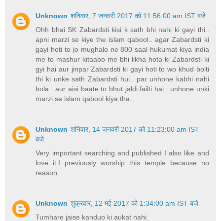
Unknown
शनिवार, 7 जनवरी 2017 को 11:56:00 am IST बजे
Ohh bhai SK Zabardsti kisi k sath bhi nahi ki gayi thi..
apni marzi se kiye the islam qabool.. agar Zabardsti ki
gayi hoti to jo mughalo ne 800 saal hukumat kiya india
me to mashur kitaabo me bhi likha hota ki Zabardsti ki
gyi hai aur jinpar Zabardsti ki gayi hoti to wo khud bolti
thi ki unke sath Zabardsti hui.. par unhone kabhi nahi
bola.. aur aisi baate to bhut jaldi failti hai.. unhone unki
marzi se islam qabool kiya tha..
Unknown
शनिवार, 14 जनवरी 2017 को 11:23:00 am IST
बजे
Very important searching and published I also like and
love it.I previously worship this temple because no
reason.
Unknown
शुक्रवार, 12 मई 2017 को 1:34:00 am IST बजे
Tumhare jaise kanduo ki aukat nahi.