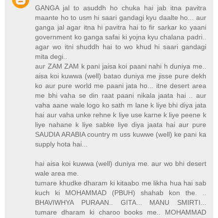
GANGA jal to asuddh ho chuka hai jab itna pavitra
maante ho to usm hi saari gandagi kyu daalte ho... aur
ganga jal agar itna hi pavitra hai to fir sarkar ko yaani
government ko ganga safai ki yojna kyu chalana padri..
agar wo itni shuddh hai to wo khud hi saari gandagi
mita degi..
aur ZAM ZAM k pani jaisa koi paani nahi h duniya me..
aisa koi kuwwa (well) batao duniya me jisse pure dekh
ko aur pure world me paani jata ho... itne desert area
me bhi vaha se din raat paani nikala jaata hai .. aur
vaha aane wale logo ko sath m lane k liye bhi diya jata
hai aur vaha unke rehne k liye use karne k liye peene k
liye nahane k liye sabke liye diya jaata hai aur pure
SAUDIA ARABIA country m uss kuwwe (well) ke pani ka
supply hota hai...
hai aisa koi kuwwa (well) duniya me. aur wo bhi desert
wale area me.
tumare khudke dharam ki kitaabo me likha hua hai sab
kuch ki MOHAMMAD (PBUH) shahab kon the. ..
BHAVIWHYA PURAAN.. GITA... MANU SMIRTI...
tumare dharam ki charoo books me.. MOHAMMAD