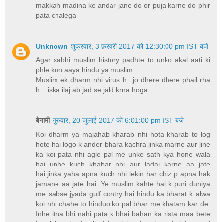
makkah madina ke andar jane do or puja karne do phir
pata chalega
Unknown
शुक्रवार, 3 फ़रवरी 2017 को 12:30:00 pm IST बजे
Agar sabhi muslim history padhte to unko akal aati ki
phle kon aaya hindu ya muslim....
Muslim ek dharm nhi virus h...jo dhere dhere phail rha
h... iska ilaj ab jad se jald krna hoga..
बेनामी
गुरुवार, 20 जुलाई 2017 को 6:01:00 pm IST बजे
Koi dharm ya majahab kharab nhi hota kharab to log
hote hai logo k ander bhara kachra jinka marne aur jine
ka koi pata nhi agle pal me unke sath kya hone wala
hai unhe kuch khabar nhi aur ladai karne aa jate
hai.jinka yaha apna kuch nhi lekin har chiz p apna hak
jamane aa jate hai. Ye muslim kahte hai k puri duniya
me sabse jyada gulf contry hai hindu ka bharat k alwa
koi nhi chahe to hinduo ko pal bhar me khatam kar de.
Inhe itna bhi nahi pata k bhai bahan ka rista maa bete