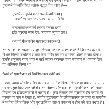
जाकर वहाँ स्थित
मक्केश्वर महादेव
का पूजन किया था। इस संदर्भ में
भविष्य
पुराण
में निम्नलिखित श्लोक उद्धृत किए जाते हैं—
नृपश्चैव महादेवं मरुस्थल-निवासिनम्।
गंगाजलैश्च संस्नाप्य पञ्चगव्य-समन्वितैः॥
चन्दनादिभिरभ्यर्च्य तुष्टाव मनसा हरम्।
इति श्रुत्वा स्वयं देवः शब्दमाह नृपाय तम्॥
गन्तव्यं भोजराजेन महाकालेश्वरस्थले॥
इन श्लोकों के आधार पर कुछ लेखक यह मत व्यक्त करते हैं कि मरुस्थल में
स्थित किसी शिवलिंग अथवा शिव-मंदिर का संबंध मक्का क्षेत्र से रहा होगा।
उनके अनुसार राजा भोज ने वहाँ जाकर गंगाजल तथा पंचगव्य से भगवान शिव
का अभिषेक किया था।
चित्रों की प्रमाणिकता एवं शिवलिंग-मक्का संबंधी दावे
मक्का, काबा और शिवलिंग के संबंध में अनेक चित्र, लेख तथा दावे समय-समय
पर प्रस्तुत किए जाते रहे हैं। इन चित्रों और दावों की प्रमाणिकता को लेकर
विद्वानों एवं इतिहासकारों में मतभेद हैं। कुछ लेखक इन्हें प्राचीन शैव परंपरा के
प्रमाण के रूप में देखते हैं, जबकि मुख्यधारा के इतिहासकार इन दावों के समर्थन
में पर्याप्त ऐतिहासिक और पुरातात्त्विक साक्ष्य उपलब्ध न होने की बात कहते हैं।