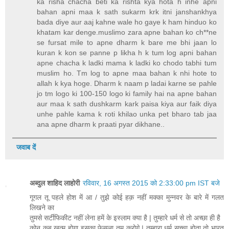
ka risha chacha beti ka rishta kya hota h inhe apni
bahan apni maa k sath sukarm krk itni janshankhya
bada diye aur aaj kahne wale ho gaye k ham hinduo ko
khatam kar denge.muslimo zara apne bahan ko ch**ne
se fursat mile to apne dharm k bare me bhi jaan lo
kuran k kon se panne p likha h k tum log apni bahan
apne chacha k ladki mama k ladki ko chodo tabhi tum
muslim ho. Tm log to apne maa bahan k nhi hote to
allah k kya hoge. Dharm k naam p ladai karne se pahle
jo tm logo ki 100-150 logo ki family hai na apne bahan
aur maa k sath dushkarm kark paisa kiya aur faik diya
unhe pahle kama k roti khilao unka pet bharo tab jaa
ana apne dharm k praati pyar dikhane..
जवाब दें
अब्दुल शाहिद लाहोरी
रविवार, 16 अगस्त 2015 को 2:33:00 pm IST बजे
गूगल तू पहले होश में आ / तुझे कोई हक़ नहीं मक्का मुन्नवर के बारे में गलत
लिखने का
तुमसे सर्टीफिकीट नहीं लेना हमें के इस्लाम क्या है | तुम्हारे धर्म से तो अच्छा ही है
कोन कब ख़त्म होगा इसका फेसला तुम करोगे | तुम्हारा धर्म सच्चा होता तो भारत