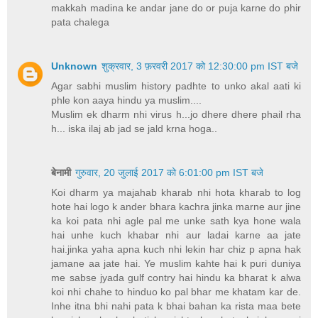
makkah madina ke andar jane do or puja karne do phir
pata chalega
Unknown
शुक्रवार, 3 फ़रवरी 2017 को 12:30:00 pm IST बजे
Agar sabhi muslim history padhte to unko akal aati ki
phle kon aaya hindu ya muslim....
Muslim ek dharm nhi virus h...jo dhere dhere phail rha
h... iska ilaj ab jad se jald krna hoga..
बेनामी
गुरुवार, 20 जुलाई 2017 को 6:01:00 pm IST बजे
Koi dharm ya majahab kharab nhi hota kharab to log
hote hai logo k ander bhara kachra jinka marne aur jine
ka koi pata nhi agle pal me unke sath kya hone wala
hai unhe kuch khabar nhi aur ladai karne aa jate
hai.jinka yaha apna kuch nhi lekin har chiz p apna hak
jamane aa jate hai. Ye muslim kahte hai k puri duniya
me sabse jyada gulf contry hai hindu ka bharat k alwa
koi nhi chahe to hinduo ko pal bhar me khatam kar de.
Inhe itna bhi nahi pata k bhai bahan ka rista maa bete