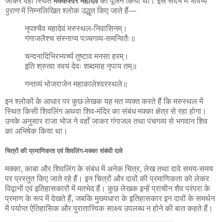
जाकर वहाँ स्थित
मक्केश्वर महादेव
का पूजन किया था। इस संदर्भ में
भविष्य
पुराण
में निम्नलिखित श्लोक उद्धृत किए जाते हैं—
नृपश्चैव महादेवं मरुस्थल-निवासिनम्।
गंगाजलैश्च संस्नाप्य पञ्चगव्य-समन्वितैः॥
चन्दनादिभिरभ्यर्च्य तुष्टाव मनसा हरम्।
इति श्रुत्वा स्वयं देवः शब्दमाह नृपाय तम्॥
गन्तव्यं भोजराजेन महाकालेश्वरस्थले॥
इन श्लोकों के आधार पर कुछ लेखक यह मत व्यक्त करते हैं कि मरुस्थल में
स्थित किसी शिवलिंग अथवा शिव-मंदिर का संबंध मक्का क्षेत्र से रहा होगा।
उनके अनुसार राजा भोज ने वहाँ जाकर गंगाजल तथा पंचगव्य से भगवान शिव
का अभिषेक किया था।
चित्रों की प्रमाणिकता एवं शिवलिंग-मक्का संबंधी दावे
मक्का, काबा और शिवलिंग के संबंध में अनेक चित्र, लेख तथा दावे समय-समय
पर प्रस्तुत किए जाते रहे हैं। इन चित्रों और दावों की प्रमाणिकता को लेकर
विद्वानों एवं इतिहासकारों में मतभेद हैं। कुछ लेखक इन्हें प्राचीन शैव परंपरा के
प्रमाण के रूप में देखते हैं, जबकि मुख्यधारा के इतिहासकार इन दावों के समर्थन
में पर्याप्त ऐतिहासिक और पुरातात्त्विक साक्ष्य उपलब्ध न होने की बात कहते हैं।