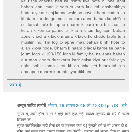
ka risha chacha beti ka rishta kya hota h inhe apni
bahan apni maa k sath sukarm krk itni janshankhya
bada diye aur aaj kahne wale ho gaye k ham hinduo ko
khatam kar denge.muslimo zara apne bahan ko ch**ne
se fursat mile to apne dharm k bare me bhi jaan lo
kuran k kon se panne p likha h k tum log apni bahan
apne chacha k ladki mama k ladki ko chodo tabhi tum
muslim ho. Tm log to apne maa bahan k nhi hote to
allah k kya hoge. Dharm k naam p ladai karne se pahle
jo tm logo ki 100-150 logo ki family hai na apne bahan
aur maa k sath dushkarm kark paisa kiya aur faik diya
unhe pahle kama k roti khilao unka pet bharo tab jaa
ana apne dharm k praati pyar dikhane..
जवाब दें
अब्दुल शाहिद लाहोरी
रविवार, 16 अगस्त 2015 को 2:33:00 pm IST बजे
गूगल तू पहले होश में आ / तुझे कोई हक़ नहीं मक्का मुन्नवर के बारे में गलत
लिखने का
तुमसे सर्टीफिकीट नहीं लेना हमें के इस्लाम क्या है | तुम्हारे धर्म से तो अच्छा ही है
कोन कब ख़त्म होगा इसका फेसला तुम करोगे | तुम्हारा धर्म सच्चा होता तो भारत