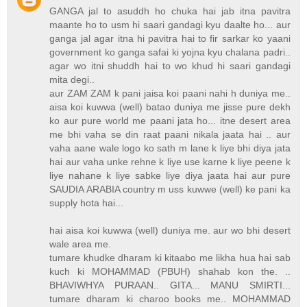
GANGA jal to asuddh ho chuka hai jab itna pavitra
maante ho to usm hi saari gandagi kyu daalte ho... aur
ganga jal agar itna hi pavitra hai to fir sarkar ko yaani
government ko ganga safai ki yojna kyu chalana padri..
agar wo itni shuddh hai to wo khud hi saari gandagi
mita degi..
aur ZAM ZAM k pani jaisa koi paani nahi h duniya me..
aisa koi kuwwa (well) batao duniya me jisse pure dekh
ko aur pure world me paani jata ho... itne desert area
me bhi vaha se din raat paani nikala jaata hai .. aur
vaha aane wale logo ko sath m lane k liye bhi diya jata
hai aur vaha unke rehne k liye use karne k liye peene k
liye nahane k liye sabke liye diya jaata hai aur pure
SAUDIA ARABIA country m uss kuwwe (well) ke pani ka
supply hota hai...
hai aisa koi kuwwa (well) duniya me. aur wo bhi desert
wale area me.
tumare khudke dharam ki kitaabo me likha hua hai sab
kuch ki MOHAMMAD (PBUH) shahab kon the. ..
BHAVIWHYA PURAAN.. GITA... MANU SMIRTI...
tumare dharam ki charoo books me.. MOHAMMAD