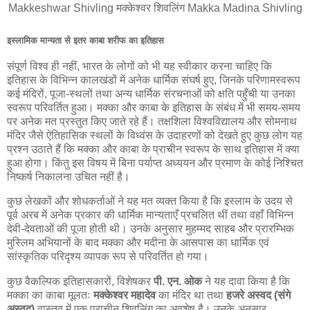
Makkeshwar Shivling मक्केश्वर शिवलिंग Makka Madina Shivling
इस्लामिक मान्यता से इतर काबा शरीफ का इतिहास
संपूर्ण विश्व ही नहीं, भारत के लोगों को भी यह स्वीकार करना चाहिए कि
इतिहास के विभिन्न कालखंडों में अनेक धार्मिक संघर्ष हुए, जिनके परिणामस्वरूप
कई मंदिरों, पूजा-स्थलों तथा अन्य धार्मिक संरचनाओं को क्षति पहुँची या उनका
स्वरूप परिवर्तित हुआ। मक्का और काबा के इतिहास के संबंध में भी समय-समय
पर अनेक मत प्रस्तुत किए जाते रहे हैं। तक्षशिला विश्वविद्यालय और सोमनाथ
मंदिर जैसे ऐतिहासिक स्थलों के विध्वंस के उदाहरणों को देखते हुए कुछ लोग यह
प्रश्न उठाते हैं कि मक्का और काबा के प्राचीन स्वरूप के साथ इतिहास में क्या
हुआ होगा। किंतु इस विषय में बिना पर्याप्त अध्ययन और प्रमाण के कोई निश्चित
निष्कर्ष निकालना उचित नहीं है।
कुछ लेखकों और शोधकर्ताओं ने यह मत व्यक्त किया है कि इस्लाम के उदय से
पूर्व अरब में अनेक प्रकार की धार्मिक मान्यताएँ प्रचलित थीं तथा वहाँ विभिन्न
देवी-देवताओं की पूजा होती थी। उनके अनुसार मुहम्मद साहब और प्रारम्भिक
मुस्लिम अभियानों के बाद मक्का और मदीना के आसपास का धार्मिक एवं
सांस्कृतिक परिदृश्य व्यापक रूप से परिवर्तित हो गया।
कुछ वैकल्पिक इतिहासकारों, विशेषकर
पी. एन. ओक
ने यह दावा किया है कि
मक्का का काबा मूलतः
मक्केश्वर महादेव
का मंदिर था तथा
हजरे अस्वद (संगे
अस्वद)
वास्तव में एक प्राचीन शिवलिंग का अवशेष है। उनके अनुसार