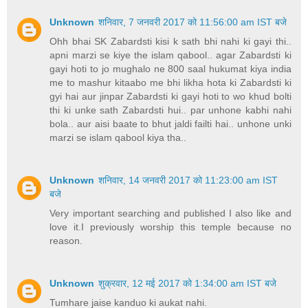
Unknown
शनिवार, 7 जनवरी 2017 को 11:56:00 am IST बजे
Ohh bhai SK Zabardsti kisi k sath bhi nahi ki gayi thi..
apni marzi se kiye the islam qabool.. agar Zabardsti ki
gayi hoti to jo mughalo ne 800 saal hukumat kiya india
me to mashur kitaabo me bhi likha hota ki Zabardsti ki
gyi hai aur jinpar Zabardsti ki gayi hoti to wo khud bolti
thi ki unke sath Zabardsti hui.. par unhone kabhi nahi
bola.. aur aisi baate to bhut jaldi failti hai.. unhone unki
marzi se islam qabool kiya tha..
Unknown
शनिवार, 14 जनवरी 2017 को 11:23:00 am IST
बजे
Very important searching and published I also like and
love it.I previously worship this temple because no
reason.
Unknown
शुक्रवार, 12 मई 2017 को 1:34:00 am IST बजे
Tumhare jaise kanduo ki aukat nahi.