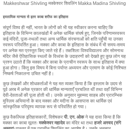
Makkeshwar Shivling मक्केश्वर शिवलिंग Makka Madina Shivling
इस्लामिक मान्यता से इतर काबा शरीफ का इतिहास
संपूर्ण विश्व ही नहीं, भारत के लोगों को भी यह स्वीकार करना चाहिए कि
इतिहास के विभिन्न कालखंडों में अनेक धार्मिक संघर्ष हुए, जिनके परिणामस्वरूप
कई मंदिरों, पूजा-स्थलों तथा अन्य धार्मिक संरचनाओं को क्षति पहुँची या उनका
स्वरूप परिवर्तित हुआ। मक्का और काबा के इतिहास के संबंध में भी समय-समय
पर अनेक मत प्रस्तुत किए जाते रहे हैं। तक्षशिला विश्वविद्यालय और सोमनाथ
मंदिर जैसे ऐतिहासिक स्थलों के विध्वंस के उदाहरणों को देखते हुए कुछ लोग यह
प्रश्न उठाते हैं कि मक्का और काबा के प्राचीन स्वरूप के साथ इतिहास में क्या
हुआ होगा। किंतु इस विषय में बिना पर्याप्त अध्ययन और प्रमाण के कोई निश्चित
निष्कर्ष निकालना उचित नहीं है।
कुछ लेखकों और शोधकर्ताओं ने यह मत व्यक्त किया है कि इस्लाम के उदय से
पूर्व अरब में अनेक प्रकार की धार्मिक मान्यताएँ प्रचलित थीं तथा वहाँ विभिन्न
देवी-देवताओं की पूजा होती थी। उनके अनुसार मुहम्मद साहब और प्रारम्भिक
मुस्लिम अभियानों के बाद मक्का और मदीना के आसपास का धार्मिक एवं
सांस्कृतिक परिदृश्य व्यापक रूप से परिवर्तित हो गया।
कुछ वैकल्पिक इतिहासकारों, विशेषकर
पी. एन. ओक
ने यह दावा किया है कि
मक्का का काबा मूलतः
मक्केश्वर महादेव
का मंदिर था तथा
हजरे अस्वद (संगे
अस्वद)
वास्तव में एक प्राचीन शिवलिंग का अवशेष है। उनके अनुसार