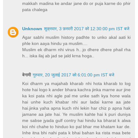
makkah madina ke andar jane do or puja karne do phir
pata chalega
Unknown
शुक्रवार, 3 फ़रवरी 2017 को 12:30:00 pm IST बजे
Agar sabhi muslim history padhte to unko akal aati ki
phle kon aaya hindu ya muslim....
Muslim ek dharm nhi virus h...jo dhere dhere phail rha
h... iska ilaj ab jad se jald krna hoga..
बेनामी
गुरुवार, 20 जुलाई 2017 को 6:01:00 pm IST बजे
Koi dharm ya majahab kharab nhi hota kharab to log
hote hai logo k ander bhara kachra jinka marne aur jine
ka koi pata nhi agle pal me unke sath kya hone wala
hai unhe kuch khabar nhi aur ladai karne aa jate
hai.jinka yaha apna kuch nhi lekin har chiz p apna hak
jamane aa jate hai. Ye muslim kahte hai k puri duniya
me sabse jyada gulf contry hai hindu ka bharat k alwa
koi nhi chahe to hinduo ko pal bhar me khatam kar de.
Inhe itna bhi nahi pata k bhai bahan ka rista maa bete