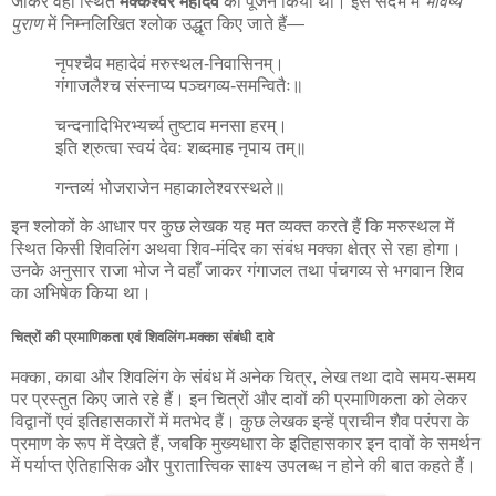
जाकर वहाँ स्थित
मक्केश्वर महादेव
का पूजन किया था। इस संदर्भ में
भविष्य
पुराण
में निम्नलिखित श्लोक उद्धृत किए जाते हैं—
नृपश्चैव महादेवं मरुस्थल-निवासिनम्।
गंगाजलैश्च संस्नाप्य पञ्चगव्य-समन्वितैः॥
चन्दनादिभिरभ्यर्च्य तुष्टाव मनसा हरम्।
इति श्रुत्वा स्वयं देवः शब्दमाह नृपाय तम्॥
गन्तव्यं भोजराजेन महाकालेश्वरस्थले॥
इन श्लोकों के आधार पर कुछ लेखक यह मत व्यक्त करते हैं कि मरुस्थल में
स्थित किसी शिवलिंग अथवा शिव-मंदिर का संबंध मक्का क्षेत्र से रहा होगा।
उनके अनुसार राजा भोज ने वहाँ जाकर गंगाजल तथा पंचगव्य से भगवान शिव
का अभिषेक किया था।
चित्रों की प्रमाणिकता एवं शिवलिंग-मक्का संबंधी दावे
मक्का, काबा और शिवलिंग के संबंध में अनेक चित्र, लेख तथा दावे समय-समय
पर प्रस्तुत किए जाते रहे हैं। इन चित्रों और दावों की प्रमाणिकता को लेकर
विद्वानों एवं इतिहासकारों में मतभेद हैं। कुछ लेखक इन्हें प्राचीन शैव परंपरा के
प्रमाण के रूप में देखते हैं, जबकि मुख्यधारा के इतिहासकार इन दावों के समर्थन
में पर्याप्त ऐतिहासिक और पुरातात्त्विक साक्ष्य उपलब्ध न होने की बात कहते हैं।