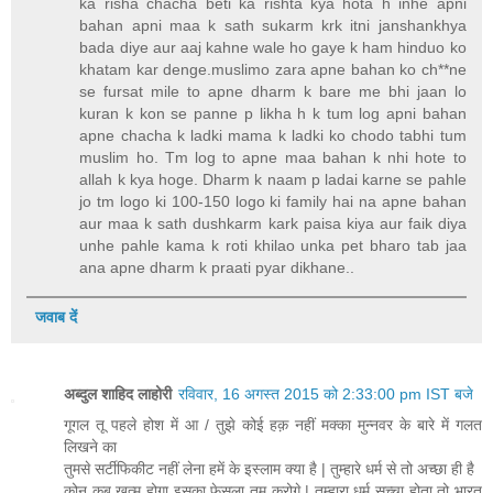
ka risha chacha beti ka rishta kya hota h inhe apni
bahan apni maa k sath sukarm krk itni janshankhya
bada diye aur aaj kahne wale ho gaye k ham hinduo ko
khatam kar denge.muslimo zara apne bahan ko ch**ne
se fursat mile to apne dharm k bare me bhi jaan lo
kuran k kon se panne p likha h k tum log apni bahan
apne chacha k ladki mama k ladki ko chodo tabhi tum
muslim ho. Tm log to apne maa bahan k nhi hote to
allah k kya hoge. Dharm k naam p ladai karne se pahle
jo tm logo ki 100-150 logo ki family hai na apne bahan
aur maa k sath dushkarm kark paisa kiya aur faik diya
unhe pahle kama k roti khilao unka pet bharo tab jaa
ana apne dharm k praati pyar dikhane..
जवाब दें
अब्दुल शाहिद लाहोरी
रविवार, 16 अगस्त 2015 को 2:33:00 pm IST बजे
गूगल तू पहले होश में आ / तुझे कोई हक़ नहीं मक्का मुन्नवर के बारे में गलत
लिखने का
तुमसे सर्टीफिकीट नहीं लेना हमें के इस्लाम क्या है | तुम्हारे धर्म से तो अच्छा ही है
कोन कब ख़त्म होगा इसका फेसला तुम करोगे | तुम्हारा धर्म सच्चा होता तो भारत