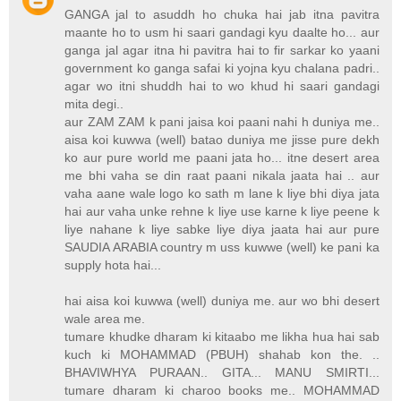
GANGA jal to asuddh ho chuka hai jab itna pavitra
maante ho to usm hi saari gandagi kyu daalte ho... aur
ganga jal agar itna hi pavitra hai to fir sarkar ko yaani
government ko ganga safai ki yojna kyu chalana padri..
agar wo itni shuddh hai to wo khud hi saari gandagi
mita degi..
aur ZAM ZAM k pani jaisa koi paani nahi h duniya me..
aisa koi kuwwa (well) batao duniya me jisse pure dekh
ko aur pure world me paani jata ho... itne desert area
me bhi vaha se din raat paani nikala jaata hai .. aur
vaha aane wale logo ko sath m lane k liye bhi diya jata
hai aur vaha unke rehne k liye use karne k liye peene k
liye nahane k liye sabke liye diya jaata hai aur pure
SAUDIA ARABIA country m uss kuwwe (well) ke pani ka
supply hota hai...
hai aisa koi kuwwa (well) duniya me. aur wo bhi desert
wale area me.
tumare khudke dharam ki kitaabo me likha hua hai sab
kuch ki MOHAMMAD (PBUH) shahab kon the. ..
BHAVIWHYA PURAAN.. GITA... MANU SMIRTI...
tumare dharam ki charoo books me.. MOHAMMAD