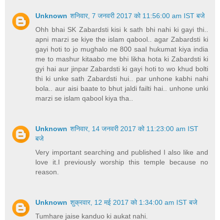
Unknown
शनिवार, 7 जनवरी 2017 को 11:56:00 am IST बजे
Ohh bhai SK Zabardsti kisi k sath bhi nahi ki gayi thi..
apni marzi se kiye the islam qabool.. agar Zabardsti ki
gayi hoti to jo mughalo ne 800 saal hukumat kiya india
me to mashur kitaabo me bhi likha hota ki Zabardsti ki
gyi hai aur jinpar Zabardsti ki gayi hoti to wo khud bolti
thi ki unke sath Zabardsti hui.. par unhone kabhi nahi
bola.. aur aisi baate to bhut jaldi failti hai.. unhone unki
marzi se islam qabool kiya tha..
Unknown
शनिवार, 14 जनवरी 2017 को 11:23:00 am IST
बजे
Very important searching and published I also like and
love it.I previously worship this temple because no
reason.
Unknown
शुक्रवार, 12 मई 2017 को 1:34:00 am IST बजे
Tumhare jaise kanduo ki aukat nahi.