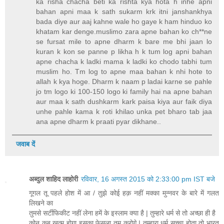
ka risha chacha beti ka rishta kya hota h inhe apni
bahan apni maa k sath sukarm krk itni janshankhya
bada diye aur aaj kahne wale ho gaye k ham hinduo ko
khatam kar denge.muslimo zara apne bahan ko ch**ne
se fursat mile to apne dharm k bare me bhi jaan lo
kuran k kon se panne p likha h k tum log apni bahan
apne chacha k ladki mama k ladki ko chodo tabhi tum
muslim ho. Tm log to apne maa bahan k nhi hote to
allah k kya hoge. Dharm k naam p ladai karne se pahle
jo tm logo ki 100-150 logo ki family hai na apne bahan
aur maa k sath dushkarm kark paisa kiya aur faik diya
unhe pahle kama k roti khilao unka pet bharo tab jaa
ana apne dharm k praati pyar dikhane..
जवाब दें
अब्दुल शाहिद लाहोरी
रविवार, 16 अगस्त 2015 को 2:33:00 pm IST बजे
गूगल तू पहले होश में आ / तुझे कोई हक़ नहीं मक्का मुन्नवर के बारे में गलत
लिखने का
तुमसे सर्टीफिकीट नहीं लेना हमें के इस्लाम क्या है | तुम्हारे धर्म से तो अच्छा ही है
कोन कब ख़त्म होगा इसका फेसला तुम करोगे | तुम्हारा धर्म सच्चा होता तो भारत