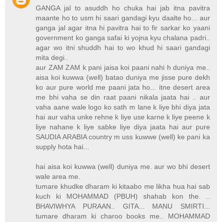
GANGA jal to asuddh ho chuka hai jab itna pavitra
maante ho to usm hi saari gandagi kyu daalte ho... aur
ganga jal agar itna hi pavitra hai to fir sarkar ko yaani
government ko ganga safai ki yojna kyu chalana padri..
agar wo itni shuddh hai to wo khud hi saari gandagi
mita degi..
aur ZAM ZAM k pani jaisa koi paani nahi h duniya me..
aisa koi kuwwa (well) batao duniya me jisse pure dekh
ko aur pure world me paani jata ho... itne desert area
me bhi vaha se din raat paani nikala jaata hai .. aur
vaha aane wale logo ko sath m lane k liye bhi diya jata
hai aur vaha unke rehne k liye use karne k liye peene k
liye nahane k liye sabke liye diya jaata hai aur pure
SAUDIA ARABIA country m uss kuwwe (well) ke pani ka
supply hota hai...
hai aisa koi kuwwa (well) duniya me. aur wo bhi desert
wale area me.
tumare khudke dharam ki kitaabo me likha hua hai sab
kuch ki MOHAMMAD (PBUH) shahab kon the. ..
BHAVIWHYA PURAAN.. GITA... MANU SMIRTI...
tumare dharam ki charoo books me.. MOHAMMAD