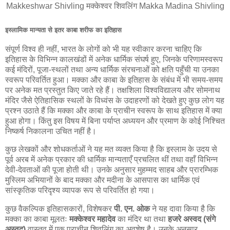
Makkeshwar Shivling मक्केश्वर शिवलिंग Makka Madina Shivling
इस्लामिक मान्यता से इतर काबा शरीफ का इतिहास
संपूर्ण विश्व ही नहीं, भारत के लोगों को भी यह स्वीकार करना चाहिए कि
इतिहास के विभिन्न कालखंडों में अनेक धार्मिक संघर्ष हुए, जिनके परिणामस्वरूप
कई मंदिरों, पूजा-स्थलों तथा अन्य धार्मिक संरचनाओं को क्षति पहुँची या उनका
स्वरूप परिवर्तित हुआ। मक्का और काबा के इतिहास के संबंध में भी समय-समय
पर अनेक मत प्रस्तुत किए जाते रहे हैं। तक्षशिला विश्वविद्यालय और सोमनाथ
मंदिर जैसे ऐतिहासिक स्थलों के विध्वंस के उदाहरणों को देखते हुए कुछ लोग यह
प्रश्न उठाते हैं कि मक्का और काबा के प्राचीन स्वरूप के साथ इतिहास में क्या
हुआ होगा। किंतु इस विषय में बिना पर्याप्त अध्ययन और प्रमाण के कोई निश्चित
निष्कर्ष निकालना उचित नहीं है।
कुछ लेखकों और शोधकर्ताओं ने यह मत व्यक्त किया है कि इस्लाम के उदय से
पूर्व अरब में अनेक प्रकार की धार्मिक मान्यताएँ प्रचलित थीं तथा वहाँ विभिन्न
देवी-देवताओं की पूजा होती थी। उनके अनुसार मुहम्मद साहब और प्रारम्भिक
मुस्लिम अभियानों के बाद मक्का और मदीना के आसपास का धार्मिक एवं
सांस्कृतिक परिदृश्य व्यापक रूप से परिवर्तित हो गया।
कुछ वैकल्पिक इतिहासकारों, विशेषकर
पी. एन. ओक
ने यह दावा किया है कि
मक्का का काबा मूलतः
मक्केश्वर महादेव
का मंदिर था तथा
हजरे अस्वद (संगे
अस्वद)
वास्तव में एक प्राचीन शिवलिंग का अवशेष है। उनके अनुसार