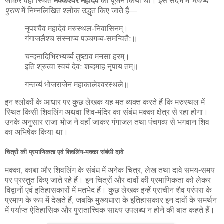
जाकर वहाँ स्थित
मक्केश्वर महादेव
का पूजन किया था। इस संदर्भ में
भविष्य
पुराण
में निम्नलिखित श्लोक उद्धृत किए जाते हैं—
नृपश्चैव महादेवं मरुस्थल-निवासिनम्।
गंगाजलैश्च संस्नाप्य पञ्चगव्य-समन्वितैः॥
चन्दनादिभिरभ्यर्च्य तुष्टाव मनसा हरम्।
इति श्रुत्वा स्वयं देवः शब्दमाह नृपाय तम्॥
गन्तव्यं भोजराजेन महाकालेश्वरस्थले॥
इन श्लोकों के आधार पर कुछ लेखक यह मत व्यक्त करते हैं कि मरुस्थल में
स्थित किसी शिवलिंग अथवा शिव-मंदिर का संबंध मक्का क्षेत्र से रहा होगा।
उनके अनुसार राजा भोज ने वहाँ जाकर गंगाजल तथा पंचगव्य से भगवान शिव
का अभिषेक किया था।
चित्रों की प्रमाणिकता एवं शिवलिंग-मक्का संबंधी दावे
मक्का, काबा और शिवलिंग के संबंध में अनेक चित्र, लेख तथा दावे समय-समय
पर प्रस्तुत किए जाते रहे हैं। इन चित्रों और दावों की प्रमाणिकता को लेकर
विद्वानों एवं इतिहासकारों में मतभेद हैं। कुछ लेखक इन्हें प्राचीन शैव परंपरा के
प्रमाण के रूप में देखते हैं, जबकि मुख्यधारा के इतिहासकार इन दावों के समर्थन
में पर्याप्त ऐतिहासिक और पुरातात्त्विक साक्ष्य उपलब्ध न होने की बात कहते हैं।