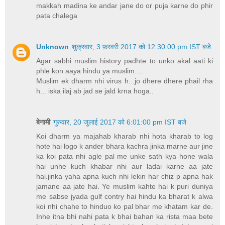
makkah madina ke andar jane do or puja karne do phir
pata chalega
Unknown
शुक्रवार, 3 फ़रवरी 2017 को 12:30:00 pm IST बजे
Agar sabhi muslim history padhte to unko akal aati ki
phle kon aaya hindu ya muslim....
Muslim ek dharm nhi virus h...jo dhere dhere phail rha
h... iska ilaj ab jad se jald krna hoga..
बेनामी
गुरुवार, 20 जुलाई 2017 को 6:01:00 pm IST बजे
Koi dharm ya majahab kharab nhi hota kharab to log
hote hai logo k ander bhara kachra jinka marne aur jine
ka koi pata nhi agle pal me unke sath kya hone wala
hai unhe kuch khabar nhi aur ladai karne aa jate
hai.jinka yaha apna kuch nhi lekin har chiz p apna hak
jamane aa jate hai. Ye muslim kahte hai k puri duniya
me sabse jyada gulf contry hai hindu ka bharat k alwa
koi nhi chahe to hinduo ko pal bhar me khatam kar de.
Inhe itna bhi nahi pata k bhai bahan ka rista maa bete