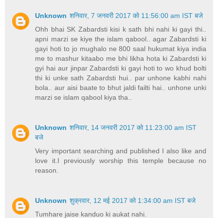
Unknown
शनिवार, 7 जनवरी 2017 को 11:56:00 am IST बजे
Ohh bhai SK Zabardsti kisi k sath bhi nahi ki gayi thi..
apni marzi se kiye the islam qabool.. agar Zabardsti ki
gayi hoti to jo mughalo ne 800 saal hukumat kiya india
me to mashur kitaabo me bhi likha hota ki Zabardsti ki
gyi hai aur jinpar Zabardsti ki gayi hoti to wo khud bolti
thi ki unke sath Zabardsti hui.. par unhone kabhi nahi
bola.. aur aisi baate to bhut jaldi failti hai.. unhone unki
marzi se islam qabool kiya tha..
Unknown
शनिवार, 14 जनवरी 2017 को 11:23:00 am IST
बजे
Very important searching and published I also like and
love it.I previously worship this temple because no
reason.
Unknown
शुक्रवार, 12 मई 2017 को 1:34:00 am IST बजे
Tumhare jaise kanduo ki aukat nahi.