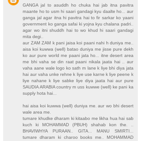
GANGA jal to asuddh ho chuka hai jab itna pavitra
maante ho to usm hi saari gandagi kyu daalte ho... aur
ganga jal agar itna hi pavitra hai to fir sarkar ko yaani
government ko ganga safai ki yojna kyu chalana padri..
agar wo itni shuddh hai to wo khud hi saari gandagi
mita degi..
aur ZAM ZAM k pani jaisa koi paani nahi h duniya me..
aisa koi kuwwa (well) batao duniya me jisse pure dekh
ko aur pure world me paani jata ho... itne desert area
me bhi vaha se din raat paani nikala jaata hai .. aur
vaha aane wale logo ko sath m lane k liye bhi diya jata
hai aur vaha unke rehne k liye use karne k liye peene k
liye nahane k liye sabke liye diya jaata hai aur pure
SAUDIA ARABIA country m uss kuwwe (well) ke pani ka
supply hota hai...
hai aisa koi kuwwa (well) duniya me. aur wo bhi desert
wale area me.
tumare khudke dharam ki kitaabo me likha hua hai sab
kuch ki MOHAMMAD (PBUH) shahab kon the. ..
BHAVIWHYA PURAAN.. GITA... MANU SMIRTI...
tumare dharam ki charoo books me.. MOHAMMAD