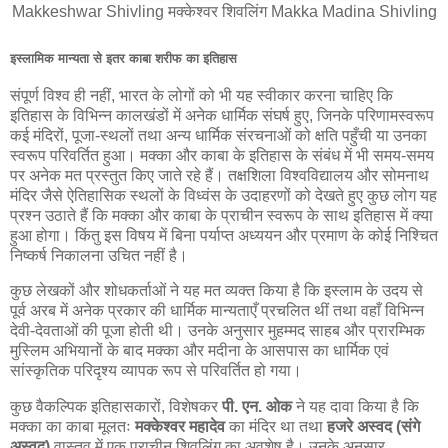
Makkeshwar Shivling मक्केश्वर शिवलिंग Makka Madina Shivling
इस्लामिक मान्यता से इतर काबा शरीफ का इतिहास
संपूर्ण विश्व ही नहीं, भारत के लोगों को भी यह स्वीकार करना चाहिए कि
इतिहास के विभिन्न कालखंडों में अनेक धार्मिक संघर्ष हुए, जिनके परिणामस्वरूप
कई मंदिरों, पूजा-स्थलों तथा अन्य धार्मिक संरचनाओं को क्षति पहुँची या उनका
स्वरूप परिवर्तित हुआ। मक्का और काबा के इतिहास के संबंध में भी समय-समय
पर अनेक मत प्रस्तुत किए जाते रहे हैं। तक्षशिला विश्वविद्यालय और सोमनाथ
मंदिर जैसे ऐतिहासिक स्थलों के विध्वंस के उदाहरणों को देखते हुए कुछ लोग यह
प्रश्न उठाते हैं कि मक्का और काबा के प्राचीन स्वरूप के साथ इतिहास में क्या
हुआ होगा। किंतु इस विषय में बिना पर्याप्त अध्ययन और प्रमाण के कोई निश्चित
निष्कर्ष निकालना उचित नहीं है।
कुछ लेखकों और शोधकर्ताओं ने यह मत व्यक्त किया है कि इस्लाम के उदय से
पूर्व अरब में अनेक प्रकार की धार्मिक मान्यताएँ प्रचलित थीं तथा वहाँ विभिन्न
देवी-देवताओं की पूजा होती थी। उनके अनुसार मुहम्मद साहब और प्रारम्भिक
मुस्लिम अभियानों के बाद मक्का और मदीना के आसपास का धार्मिक एवं
सांस्कृतिक परिदृश्य व्यापक रूप से परिवर्तित हो गया।
कुछ वैकल्पिक इतिहासकारों, विशेषकर
पी. एन. ओक
ने यह दावा किया है कि
मक्का का काबा मूलतः
मक्केश्वर महादेव
का मंदिर था तथा
हजरे अस्वद (संगे
अस्वद)
वास्तव में एक प्राचीन शिवलिंग का अवशेष है। उनके अनुसार