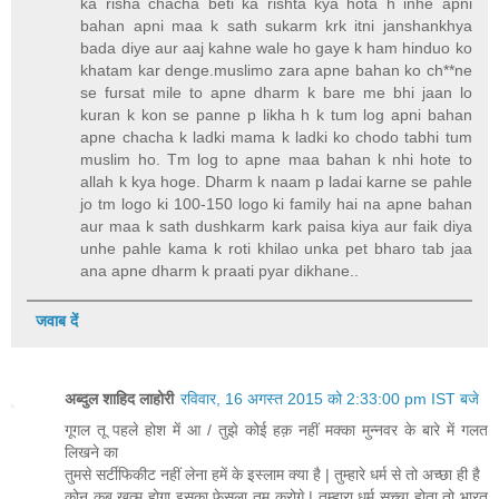
ka risha chacha beti ka rishta kya hota h inhe apni
bahan apni maa k sath sukarm krk itni janshankhya
bada diye aur aaj kahne wale ho gaye k ham hinduo ko
khatam kar denge.muslimo zara apne bahan ko ch**ne
se fursat mile to apne dharm k bare me bhi jaan lo
kuran k kon se panne p likha h k tum log apni bahan
apne chacha k ladki mama k ladki ko chodo tabhi tum
muslim ho. Tm log to apne maa bahan k nhi hote to
allah k kya hoge. Dharm k naam p ladai karne se pahle
jo tm logo ki 100-150 logo ki family hai na apne bahan
aur maa k sath dushkarm kark paisa kiya aur faik diya
unhe pahle kama k roti khilao unka pet bharo tab jaa
ana apne dharm k praati pyar dikhane..
जवाब दें
अब्दुल शाहिद लाहोरी
रविवार, 16 अगस्त 2015 को 2:33:00 pm IST बजे
गूगल तू पहले होश में आ / तुझे कोई हक़ नहीं मक्का मुन्नवर के बारे में गलत
लिखने का
तुमसे सर्टीफिकीट नहीं लेना हमें के इस्लाम क्या है | तुम्हारे धर्म से तो अच्छा ही है
कोन कब ख़त्म होगा इसका फेसला तुम करोगे | तुम्हारा धर्म सच्चा होता तो भारत