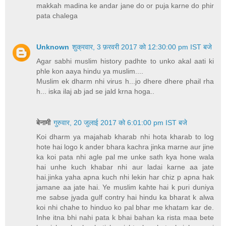
makkah madina ke andar jane do or puja karne do phir
pata chalega
Unknown
शुक्रवार, 3 फ़रवरी 2017 को 12:30:00 pm IST बजे
Agar sabhi muslim history padhte to unko akal aati ki
phle kon aaya hindu ya muslim....
Muslim ek dharm nhi virus h...jo dhere dhere phail rha
h... iska ilaj ab jad se jald krna hoga..
बेनामी
गुरुवार, 20 जुलाई 2017 को 6:01:00 pm IST बजे
Koi dharm ya majahab kharab nhi hota kharab to log
hote hai logo k ander bhara kachra jinka marne aur jine
ka koi pata nhi agle pal me unke sath kya hone wala
hai unhe kuch khabar nhi aur ladai karne aa jate
hai.jinka yaha apna kuch nhi lekin har chiz p apna hak
jamane aa jate hai. Ye muslim kahte hai k puri duniya
me sabse jyada gulf contry hai hindu ka bharat k alwa
koi nhi chahe to hinduo ko pal bhar me khatam kar de.
Inhe itna bhi nahi pata k bhai bahan ka rista maa bete