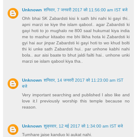
Unknown
शनिवार, 7 जनवरी 2017 को 11:56:00 am IST बजे
Ohh bhai SK Zabardsti kisi k sath bhi nahi ki gayi thi..
apni marzi se kiye the islam qabool.. agar Zabardsti ki
gayi hoti to jo mughalo ne 800 saal hukumat kiya india
me to mashur kitaabo me bhi likha hota ki Zabardsti ki
gyi hai aur jinpar Zabardsti ki gayi hoti to wo khud bolti
thi ki unke sath Zabardsti hui.. par unhone kabhi nahi
bola.. aur aisi baate to bhut jaldi failti hai.. unhone unki
marzi se islam qabool kiya tha..
Unknown
शनिवार, 14 जनवरी 2017 को 11:23:00 am IST
बजे
Very important searching and published I also like and
love it.I previously worship this temple because no
reason.
Unknown
शुक्रवार, 12 मई 2017 को 1:34:00 am IST बजे
Tumhare jaise kanduo ki aukat nahi.