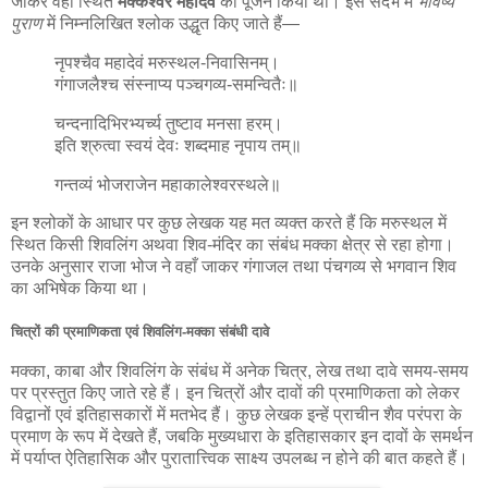
जाकर वहाँ स्थित
मक्केश्वर महादेव
का पूजन किया था। इस संदर्भ में
भविष्य
पुराण
में निम्नलिखित श्लोक उद्धृत किए जाते हैं—
नृपश्चैव महादेवं मरुस्थल-निवासिनम्।
गंगाजलैश्च संस्नाप्य पञ्चगव्य-समन्वितैः॥
चन्दनादिभिरभ्यर्च्य तुष्टाव मनसा हरम्।
इति श्रुत्वा स्वयं देवः शब्दमाह नृपाय तम्॥
गन्तव्यं भोजराजेन महाकालेश्वरस्थले॥
इन श्लोकों के आधार पर कुछ लेखक यह मत व्यक्त करते हैं कि मरुस्थल में
स्थित किसी शिवलिंग अथवा शिव-मंदिर का संबंध मक्का क्षेत्र से रहा होगा।
उनके अनुसार राजा भोज ने वहाँ जाकर गंगाजल तथा पंचगव्य से भगवान शिव
का अभिषेक किया था।
चित्रों की प्रमाणिकता एवं शिवलिंग-मक्का संबंधी दावे
मक्का, काबा और शिवलिंग के संबंध में अनेक चित्र, लेख तथा दावे समय-समय
पर प्रस्तुत किए जाते रहे हैं। इन चित्रों और दावों की प्रमाणिकता को लेकर
विद्वानों एवं इतिहासकारों में मतभेद हैं। कुछ लेखक इन्हें प्राचीन शैव परंपरा के
प्रमाण के रूप में देखते हैं, जबकि मुख्यधारा के इतिहासकार इन दावों के समर्थन
में पर्याप्त ऐतिहासिक और पुरातात्त्विक साक्ष्य उपलब्ध न होने की बात कहते हैं।