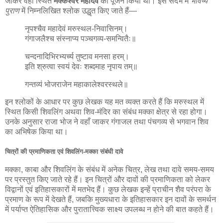
जाकर वहाँ स्थित
मक्केश्वर महादेव
का पूजन किया था। इस संदर्भ में
भविष्य
पुराण
में निम्नलिखित श्लोक उद्धृत किए जाते हैं—
नृपश्चैव महादेवं मरुस्थल-निवासिनम्।
गंगाजलैश्च संस्नाप्य पञ्चगव्य-समन्वितैः॥
चन्दनादिभिरभ्यर्च्य तुष्टाव मनसा हरम्।
इति श्रुत्वा स्वयं देवः शब्दमाह नृपाय तम्॥
गन्तव्यं भोजराजेन महाकालेश्वरस्थले॥
इन श्लोकों के आधार पर कुछ लेखक यह मत व्यक्त करते हैं कि मरुस्थल में
स्थित किसी शिवलिंग अथवा शिव-मंदिर का संबंध मक्का क्षेत्र से रहा होगा।
उनके अनुसार राजा भोज ने वहाँ जाकर गंगाजल तथा पंचगव्य से भगवान शिव
का अभिषेक किया था।
चित्रों की प्रमाणिकता एवं शिवलिंग-मक्का संबंधी दावे
मक्का, काबा और शिवलिंग के संबंध में अनेक चित्र, लेख तथा दावे समय-समय
पर प्रस्तुत किए जाते रहे हैं। इन चित्रों और दावों की प्रमाणिकता को लेकर
विद्वानों एवं इतिहासकारों में मतभेद हैं। कुछ लेखक इन्हें प्राचीन शैव परंपरा के
प्रमाण के रूप में देखते हैं, जबकि मुख्यधारा के इतिहासकार इन दावों के समर्थन
में पर्याप्त ऐतिहासिक और पुरातात्त्विक साक्ष्य उपलब्ध न होने की बात कहते हैं।