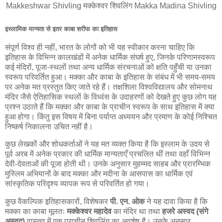
Makkeshwar Shivling मक्केश्वर शिवलिंग Makka Madina Shivling
इस्लामिक मान्यता से इतर काबा शरीफ का इतिहास
संपूर्ण विश्व ही नहीं, भारत के लोगों को भी यह स्वीकार करना चाहिए कि
इतिहास के विभिन्न कालखंडों में अनेक धार्मिक संघर्ष हुए, जिनके परिणामस्वरूप
कई मंदिरों, पूजा-स्थलों तथा अन्य धार्मिक संरचनाओं को क्षति पहुँची या उनका
स्वरूप परिवर्तित हुआ। मक्का और काबा के इतिहास के संबंध में भी समय-समय
पर अनेक मत प्रस्तुत किए जाते रहे हैं। तक्षशिला विश्वविद्यालय और सोमनाथ
मंदिर जैसे ऐतिहासिक स्थलों के विध्वंस के उदाहरणों को देखते हुए कुछ लोग यह
प्रश्न उठाते हैं कि मक्का और काबा के प्राचीन स्वरूप के साथ इतिहास में क्या
हुआ होगा। किंतु इस विषय में बिना पर्याप्त अध्ययन और प्रमाण के कोई निश्चित
निष्कर्ष निकालना उचित नहीं है।
कुछ लेखकों और शोधकर्ताओं ने यह मत व्यक्त किया है कि इस्लाम के उदय से
पूर्व अरब में अनेक प्रकार की धार्मिक मान्यताएँ प्रचलित थीं तथा वहाँ विभिन्न
देवी-देवताओं की पूजा होती थी। उनके अनुसार मुहम्मद साहब और प्रारम्भिक
मुस्लिम अभियानों के बाद मक्का और मदीना के आसपास का धार्मिक एवं
सांस्कृतिक परिदृश्य व्यापक रूप से परिवर्तित हो गया।
कुछ वैकल्पिक इतिहासकारों, विशेषकर
पी. एन. ओक
ने यह दावा किया है कि
मक्का का काबा मूलतः
मक्केश्वर महादेव
का मंदिर था तथा
हजरे अस्वद (संगे
अस्वद)
वास्तव में एक प्राचीन शिवलिंग का अवशेष है। उनके अनुसार