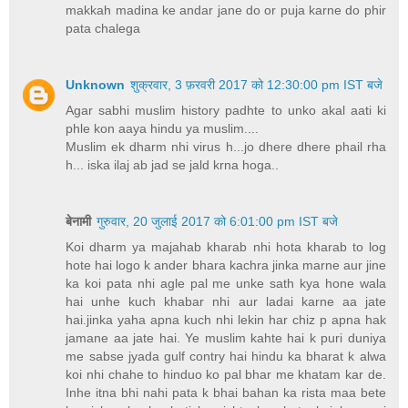
makkah madina ke andar jane do or puja karne do phir
pata chalega
Unknown
शुक्रवार, 3 फ़रवरी 2017 को 12:30:00 pm IST बजे
Agar sabhi muslim history padhte to unko akal aati ki
phle kon aaya hindu ya muslim....
Muslim ek dharm nhi virus h...jo dhere dhere phail rha
h... iska ilaj ab jad se jald krna hoga..
बेनामी
गुरुवार, 20 जुलाई 2017 को 6:01:00 pm IST बजे
Koi dharm ya majahab kharab nhi hota kharab to log
hote hai logo k ander bhara kachra jinka marne aur jine
ka koi pata nhi agle pal me unke sath kya hone wala
hai unhe kuch khabar nhi aur ladai karne aa jate
hai.jinka yaha apna kuch nhi lekin har chiz p apna hak
jamane aa jate hai. Ye muslim kahte hai k puri duniya
me sabse jyada gulf contry hai hindu ka bharat k alwa
koi nhi chahe to hinduo ko pal bhar me khatam kar de.
Inhe itna bhi nahi pata k bhai bahan ka rista maa bete