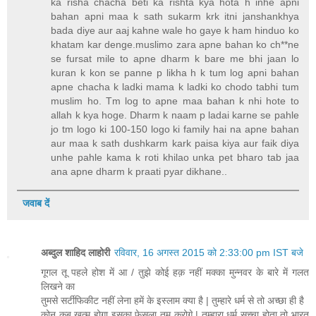
ka risha chacha beti ka rishta kya hota h inhe apni
bahan apni maa k sath sukarm krk itni janshankhya
bada diye aur aaj kahne wale ho gaye k ham hinduo ko
khatam kar denge.muslimo zara apne bahan ko ch**ne
se fursat mile to apne dharm k bare me bhi jaan lo
kuran k kon se panne p likha h k tum log apni bahan
apne chacha k ladki mama k ladki ko chodo tabhi tum
muslim ho. Tm log to apne maa bahan k nhi hote to
allah k kya hoge. Dharm k naam p ladai karne se pahle
jo tm logo ki 100-150 logo ki family hai na apne bahan
aur maa k sath dushkarm kark paisa kiya aur faik diya
unhe pahle kama k roti khilao unka pet bharo tab jaa
ana apne dharm k praati pyar dikhane..
जवाब दें
अब्दुल शाहिद लाहोरी
रविवार, 16 अगस्त 2015 को 2:33:00 pm IST बजे
गूगल तू पहले होश में आ / तुझे कोई हक़ नहीं मक्का मुन्नवर के बारे में गलत
लिखने का
तुमसे सर्टीफिकीट नहीं लेना हमें के इस्लाम क्या है | तुम्हारे धर्म से तो अच्छा ही है
कोन कब ख़त्म होगा इसका फेसला तुम करोगे | तुम्हारा धर्म सच्चा होता तो भारत