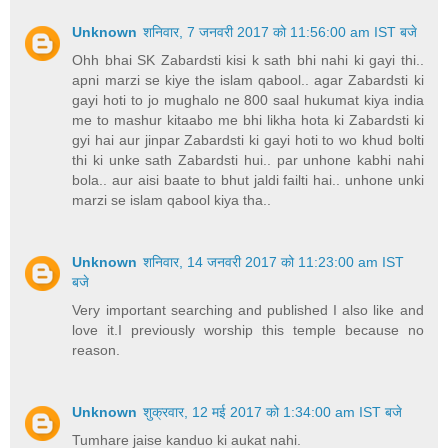
Unknown
शनिवार, 7 जनवरी 2017 को 11:56:00 am IST बजे
Ohh bhai SK Zabardsti kisi k sath bhi nahi ki gayi thi..
apni marzi se kiye the islam qabool.. agar Zabardsti ki
gayi hoti to jo mughalo ne 800 saal hukumat kiya india
me to mashur kitaabo me bhi likha hota ki Zabardsti ki
gyi hai aur jinpar Zabardsti ki gayi hoti to wo khud bolti
thi ki unke sath Zabardsti hui.. par unhone kabhi nahi
bola.. aur aisi baate to bhut jaldi failti hai.. unhone unki
marzi se islam qabool kiya tha..
Unknown
शनिवार, 14 जनवरी 2017 को 11:23:00 am IST
बजे
Very important searching and published I also like and
love it.I previously worship this temple because no
reason.
Unknown
शुक्रवार, 12 मई 2017 को 1:34:00 am IST बजे
Tumhare jaise kanduo ki aukat nahi.