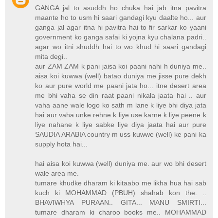
GANGA jal to asuddh ho chuka hai jab itna pavitra
maante ho to usm hi saari gandagi kyu daalte ho... aur
ganga jal agar itna hi pavitra hai to fir sarkar ko yaani
government ko ganga safai ki yojna kyu chalana padri..
agar wo itni shuddh hai to wo khud hi saari gandagi
mita degi..
aur ZAM ZAM k pani jaisa koi paani nahi h duniya me..
aisa koi kuwwa (well) batao duniya me jisse pure dekh
ko aur pure world me paani jata ho... itne desert area
me bhi vaha se din raat paani nikala jaata hai .. aur
vaha aane wale logo ko sath m lane k liye bhi diya jata
hai aur vaha unke rehne k liye use karne k liye peene k
liye nahane k liye sabke liye diya jaata hai aur pure
SAUDIA ARABIA country m uss kuwwe (well) ke pani ka
supply hota hai...
hai aisa koi kuwwa (well) duniya me. aur wo bhi desert
wale area me.
tumare khudke dharam ki kitaabo me likha hua hai sab
kuch ki MOHAMMAD (PBUH) shahab kon the. ..
BHAVIWHYA PURAAN.. GITA... MANU SMIRTI...
tumare dharam ki charoo books me.. MOHAMMAD