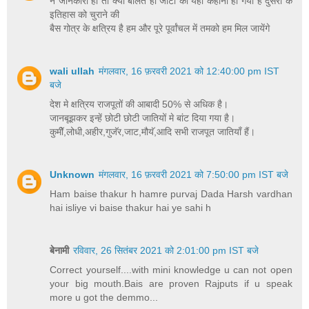
न जानकारी हो तो क्यों बोलते हो जाटों की यही कहानी ही गयी है दुसरो के
इतिहास को चुराने की
बैस गोत्र के क्षत्रिय है हम और पूरे पूर्वांचल में तमको हम मिल जायेंगे
wali ullah
मंगलवार, 16 फ़रवरी 2021 को 12:40:00 pm IST
बजे
देश मे क्षत्रिय राजपूतों की आबादी 50% से अधिक है।
जानबूझकर इन्हें छोटी छोटी जातियों मे बांट दिया गया है।
कुमीॅ,लोधी,अहीर,गुजॅर,जाट,मौयॅ,आदि सभी राजपूत जातियाँ हैं।
Unknown
मंगलवार, 16 फ़रवरी 2021 को 7:50:00 pm IST बजे
Ham baise thakur h hamre purvaj Dada Harsh vardhan
hai isliye vi baise thakur hai ye sahi h
बेनामी
रविवार, 26 सितंबर 2021 को 2:01:00 pm IST बजे
Correct yourself....with mini knowledge u can not open
your big mouth.Bais are proven Rajputs if u speak
more u got the demmo...