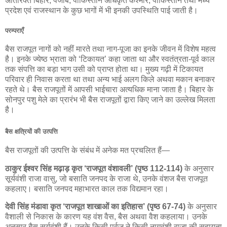
अतिरिक्त बिहार, पंजाब, पाकिस्तान अधिकृत कश्मीर, पाकिस्तान तथा मध्य
प्रदेश एवं राजस्थान के कुछ भागों में भी इनकी उपस्थिति पाई जाती है।
परम्पराएँ
बैस राजपूत नागों को नहीं मारते तथा नाग-पूजा का इनके जीवन में विशेष महत्व
है। इनके ज्येष्ठ भ्राता को ‘टिकायत’ कहा जाता था और स्वतंत्रता-पूर्व काल
तक संपत्ति का बड़ा भाग उसी को प्राप्त होता था। मुख्य गढ़ी में टिकायत
परिवार ही निवास करता था तथा अन्य भाई अलग किले अथवा मकान बनाकर
रहते थे। बैस राजपूतों में आपसी भाईचारा अत्यधिक माना जाता है। बिहार के
सोनपुर पशु मेले का प्रारंभ भी बैस राजपूतों द्वारा किए जाने का उल्लेख मिलता
है।
बैस क्षत्रियों की उत्पत्ति
बैस राजपूतों की उत्पत्ति के संबंध में अनेक मत प्रचलित हैं—
ठाकुर ईश्वर सिंह मढ़ाड़ कृत ‘राजपूत वंशावली’ (पृष्ठ 112-114)
के अनुसार
सूर्यवंशी राजा वासु, जो बसाति जनपद के राजा थे, उनके वंशज बैस राजपूत
कहलाए। बसाति जनपद महाभारत काल तक विद्यमान रहा।
देवी सिंह मंडावा कृत ‘राजपूत शाखाओं का इतिहास’ (पृष्ठ 67-74)
के अनुसार
वैशाली से निकास के कारण यह वंश वैस, बैस अथवा वैश कहलाया। उनके
अनुसार बैस सूर्यवंशी हैं। उनके किसी पूर्वज ने किसी नागवंशी राजा की सहायता