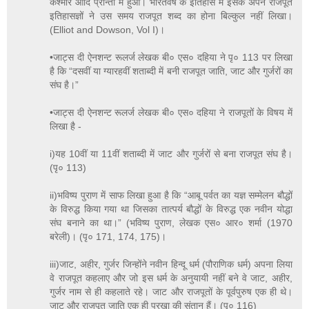
कश्मीर आदि प्रान्तों में हुआ। भारतवर्ष के इतिहास में इसके अपने राजपूत
इतिहासज्ञों ने उस समय राजपूत शब्द का होना बिल्कुल नहीं लिखा।
(Elliot and Dowson, Vol I)।
•जाट्स दी ऐनशन्ट रूलर्ज लेखक बी० एस० दहिया ने पृ० 113 पर लिखा
है कि “दसवीं या ग्यारहवीं शताब्दी में बनी राजपूत जाति, जाट और गुर्जरों का
संघ है।”
•जाट्स दी ऐनशन्ट रूलर्ज लेखक बी० एस० दहिया ने राजपूतों के विषय में
लिखा है -
i)यह 10वीं या 11वीं शताब्दी में जाट और गुर्जरों से बना राजपूत संघ है।
(पृ० 113)
ii)भविष्य पुराण में साफ लिखा हुआ है कि “आबू पर्वत का यज्ञ सम्मेलन बौद्धों
के विरुद्ध किया गया था जिसका तात्पर्य बौद्धों के विरुद्ध एक नवीन योद्धा
संघ बनाने का था।” (भविष्य पुराण, लेखक एस० आर० शर्मा (1970
बरेली)। (पृ० 171, 174, 175)।
iii)जाट, अहीर, गुर्जर जिन्होंने नवीन हिन्दू धर्म (पौराणिक धर्म) अपना लिया
वे राजपूत कहलाए और जो इस धर्म के अनुयायी नहीं बने वे जाट, अहीर,
गुर्जर नाम से ही कहलाते रहे। जाट और राजपूतों के पूर्वपुरुष एक ही थे।
जाट और राजपूत जाति एक ही पुरखा की संतान हैं। (पृ० 116)