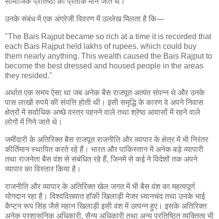
सामाजिक प्रतिष्ठा का प्रतीक माने जाते थे।
उनके संबंध में एक अंग्रेजी विवरण में उल्लेख मिलता है कि—
"The Bais Rajput became so rich at a time it is recorded that
each Bais Rajput held lakhs of rupees, which could buy
them nearly anything. This wealth caused the Bais Rajput to
become the best dressed and housed people in the areas
they resided."
अर्थात एक समय ऐसा था जब अनेक बैस राजपूत अत्यंत संपन्न थे और उनके
पास लाखों रुपये की संपत्ति होती थी। इसी समृद्धि के कारण वे अपने निवास
क्षेत्रों में सर्वाधिक अच्छे वस्त्र पहनने वाले तथा श्रेष्ठ आवासों में रहने वाले
लोगों में गिने जाते थे।
जमींदारी के अतिरिक्त बैस राजपूत राजनीति और व्यापार के क्षेत्र में भी निरंतर
कीर्तिमान स्थापित करते रहे हैं। भारत और पाकिस्तान में अनेक बड़े व्यापारी
तथा राजनेता बैस वंश से संबंधित रहे हैं, जिनमें से कई ने विदेशों तक अपने
व्यापार का विस्तार किया है।
राजनीति और व्यापार के अतिरिक्त खेल जगत में भी बैस वंश का महत्वपूर्ण
योगदान रहा है। विश्वविख्यात हॉकी खिलाड़ी मेजर ध्यानचंद तथा उनके भाई
कैप्टन रूप सिंह जैसे महान खिलाड़ी इसी वंश में उत्पन्न हुए। इसके अतिरिक्त
अनेक प्रशासनिक अधिकारी, सैन्य अधिकारी तथा अन्य प्रतिष्ठित व्यक्तित्व भी