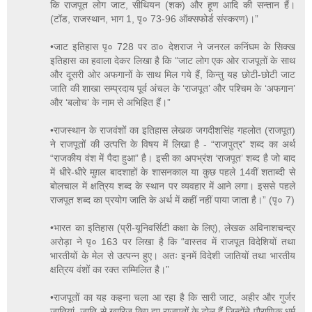
कि राजपूत लोग जाट, सीथियन (शक) और हूण आदि की सन्तान हैं।
(टॉड, राजस्थान, भाग 1, पृ० 73-96 ऑक्सफोर्ड संस्करण)।”
•जाट इतिहास पृ० 728 पर ठा० देशराज ने जनरल कनिंघम के सिक्ख
इतिहास का हवाला देकर लिखा है कि “जाट लोग एक ओर राजपूतों के साथ
और दूसरी ओर अफगानों के साथ मिल गये हैं, किन्तु यह छोटी-छोटी जाट
जाति की शाखा सम्प्रदाय पूर्व अंचल के ‘राजपूत’ और पश्चिम के ‘अफगान’
और ‘बलोच’ के नाम से अभिहित हैं।”
•राजस्थान के राजवंशों का इतिहास लेखक जगदीशसिंह गहलोत (राजपूत)
ने राजपूतों की उत्पत्ति के विषय में लिखा है - “राजपुत्र” शब्द का अर्थ
“राजकीय वंश में पैदा हुआ” है। इसी का अपभ्रंश ‘राजपूत’ शब्द है जो बाद
में धीरे-धीरे मुग़ल बादशाहों के शासनकाल या कुछ पहले 14वीं शताब्दी से
बोलचाल में क्षत्रिय शब्द के स्थान पर व्यवहार में आने लगा। इससे पहले
राजपूत शब्द का प्रयोग जाति के अर्थ में कहीं नहीं पाया जाता है।” (पृ० 7)
•भारत का इतिहास (प्री-यूनिवर्सिटी कक्षा के लिए), लेखक अविनाशचन्द्र
अरोड़ा ने पृ० 163 पर लिखा है कि “वास्तव में राजपूत विदेशियों तथा
भारतीयों के मेल से उत्पन्न हुए। अतः इनमें विदेशी जातियों तथा भारतीय
क्षत्रिय वंशों का रक्त सम्मिलित है।”
•राजपूतों का यह कहना चला आ रहा है कि सारी जाट, अहीर और गुर्जर
जातियां, जाति से खारिज किए हुए राजपूतों के टोल हैं जिन्होंने पौराणिक धर्म