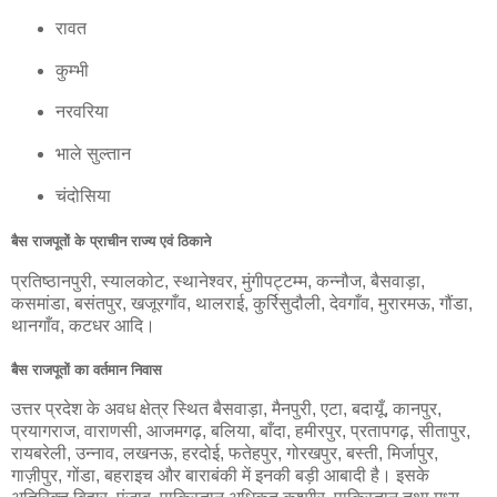
रावत
कुम्भी
नरवरिया
भाले सुल्तान
चंदोसिया
बैस राजपूतों के प्राचीन राज्य एवं ठिकाने
प्रतिष्ठानपुरी, स्यालकोट, स्थानेश्वर, मुंगीपट्टम्म, कन्नौज, बैसवाड़ा,
कसमांडा, बसंतपुर, खजूरगाँव, थालराई, कुर्रिसुदौली, देवगाँव, मुरारमऊ, गौंडा,
थानगाँव, कटधर आदि।
बैस राजपूतों का वर्तमान निवास
उत्तर प्रदेश के अवध क्षेत्र स्थित बैसवाड़ा, मैनपुरी, एटा, बदायूँ, कानपुर,
प्रयागराज, वाराणसी, आजमगढ़, बलिया, बाँदा, हमीरपुर, प्रतापगढ़, सीतापुर,
रायबरेली, उन्नाव, लखनऊ, हरदोई, फतेहपुर, गोरखपुर, बस्ती, मिर्जापुर,
गाज़ीपुर, गोंडा, बहराइच और बाराबंकी में इनकी बड़ी आबादी है। इसके