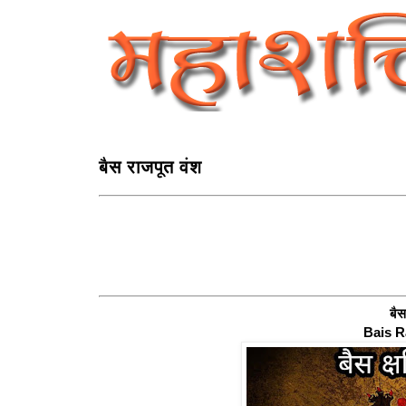
बैस राजपूत वंश
बैस
Bais R