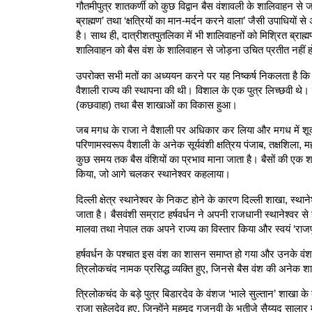
गौतमीपुत्र शातकर्णी को कुछ विद्वान बैस वंशावली के शालिवाहन से जोड
ब्राह्मण’ तथा ‘क्षत्रियों का मान-मर्दन करने वाला’ जैसी उपाधियो
है। साथ ही, दात्रीशतपुतलिका में भी शालिवाहनों को मिश्रित ब्राह
शालिवाहन को बैस वंश के शालिवाहन से जोड़ना उचित प्रतीत नहीं होता,
उपरोक्त सभी मतों का अध्ययन करने पर यह निष्कर्ष निकलता है कि बैस र
वैशाली राज्य की स्थापना की थी। विशाल के एक पुत्र लिच्छवी थे। इ
(कछवाहा) तथा बैस शाखाओं का विकास हुआ।
जब मगध के राजा ने वैशाली पर अधिकार कर लिया और मगध में शूद्र 
परिणामस्वरूप वैशाली के अनेक सूर्यवंशी क्षत्रिय पंजाब, तक्षशिला, महा
कुछ समय तक बैस वंशियों का प्रभाव माना जाता है। बैसों की एक 
किया, जो आगे चलकर स्थानेश्वर कहलाया।
दिल्ली क्षेत्र स्थानेश्वर के निकट होने के कारण दिल्ली शाखा, स्
जाता है। बैसवंशी सम्राट हर्षवर्धन ने अपनी राजधानी स्थानेश्वर से
मालवा तथा नेपाल तक अपने राज्य का विस्तार किया और स्वयं ‘राज
हर्षवर्धन के पश्चात इस वंश का शासन समाप्त हो गया और उनके वंश
त्रिलोकचंद नामक प्रसिद्ध व्यक्ति हुए, जिनसे बैस वंश की अनेक श
त्रिलोकचंद के बड़े पुत्र बिडारदेव के वंशज ‘भाले सुल्तान’ शाखा के
राजा सुहेलदेव हुए, जिन्होंने महमूद गजनवी के भतीजे सैय्यद साला