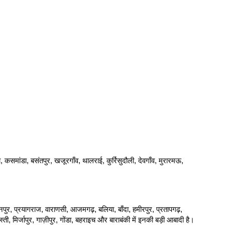
़ा, कसमांडा, बसंतपुर, खजूरगाँव, थालराई, कुर्रिसुदौली, देवगाँव, मुरारमऊ,
 कानपुर, प्रयागराज, वाराणसी, आजमगढ़, बलिया, बाँदा, हमीरपुर, प्रतापगढ़,
, मिर्जापुर, गाज़ीपुर, गोंडा, बहराइच और बाराबंकी में इनकी बड़ी आबादी है।