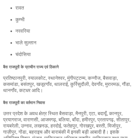
रावत
कुम्भी
नरवरिया
भाले सुल्तान
चंदोसिया
बैस राजपूतों के प्राचीन राज्य एवं ठिकाने
प्रतिष्ठानपुरी, स्यालकोट, स्थानेश्वर, मुंगीपट्टम्म, कन्नौज, बैसवाड़ा,
कसमांडा, बसंतपुर, खजूरगाँव, थालराई, कुर्रिसुदौली, देवगाँव, मुरारमऊ, गौंडा,
थानगाँव, कटधर आदि।
बैस राजपूतों का वर्तमान निवास
उत्तर प्रदेश के अवध क्षेत्र स्थित बैसवाड़ा, मैनपुरी, एटा, बदायूँ, कानपुर,
प्रयागराज, वाराणसी, आजमगढ़, बलिया, बाँदा, हमीरपुर, प्रतापगढ़, सीतापुर,
रायबरेली, उन्नाव, लखनऊ, हरदोई, फतेहपुर, गोरखपुर, बस्ती, मिर्जापुर,
गाज़ीपुर, गोंडा, बहराइच और बाराबंकी में इनकी बड़ी आबादी है। इसके