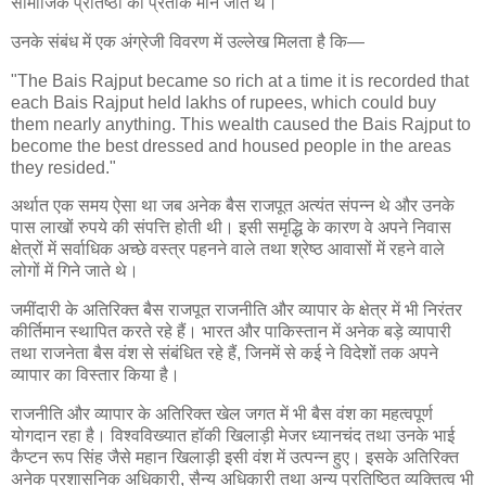
सामाजिक प्रतिष्ठा का प्रतीक माने जाते थे।
उनके संबंध में एक अंग्रेजी विवरण में उल्लेख मिलता है कि—
"The Bais Rajput became so rich at a time it is recorded that
each Bais Rajput held lakhs of rupees, which could buy
them nearly anything. This wealth caused the Bais Rajput to
become the best dressed and housed people in the areas
they resided."
अर्थात एक समय ऐसा था जब अनेक बैस राजपूत अत्यंत संपन्न थे और उनके
पास लाखों रुपये की संपत्ति होती थी। इसी समृद्धि के कारण वे अपने निवास
क्षेत्रों में सर्वाधिक अच्छे वस्त्र पहनने वाले तथा श्रेष्ठ आवासों में रहने वाले
लोगों में गिने जाते थे।
जमींदारी के अतिरिक्त बैस राजपूत राजनीति और व्यापार के क्षेत्र में भी निरंतर
कीर्तिमान स्थापित करते रहे हैं। भारत और पाकिस्तान में अनेक बड़े व्यापारी
तथा राजनेता बैस वंश से संबंधित रहे हैं, जिनमें से कई ने विदेशों तक अपने
व्यापार का विस्तार किया है।
राजनीति और व्यापार के अतिरिक्त खेल जगत में भी बैस वंश का महत्वपूर्ण
योगदान रहा है। विश्वविख्यात हॉकी खिलाड़ी मेजर ध्यानचंद तथा उनके भाई
कैप्टन रूप सिंह जैसे महान खिलाड़ी इसी वंश में उत्पन्न हुए। इसके अतिरिक्त
अनेक प्रशासनिक अधिकारी, सैन्य अधिकारी तथा अन्य प्रतिष्ठित व्यक्तित्व भी