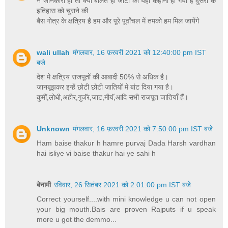
न जानकारी हो तो क्यों बोलते हो जाटों की यही कहानी ही गयी है दुसरो के
इतिहास को चुराने की
बैस गोत्र के क्षत्रिय है हम और पूरे पूर्वांचल में तमको हम मिल जायेंगे
wali ullah
मंगलवार, 16 फ़रवरी 2021 को 12:40:00 pm IST
बजे
देश मे क्षत्रिय राजपूतों की आबादी 50% से अधिक है।
जानबूझकर इन्हें छोटी छोटी जातियों मे बांट दिया गया है।
कुमीॅ,लोधी,अहीर,गुजॅर,जाट,मौयॅ,आदि सभी राजपूत जातियाँ हैं।
Unknown
मंगलवार, 16 फ़रवरी 2021 को 7:50:00 pm IST बजे
Ham baise thakur h hamre purvaj Dada Harsh vardhan
hai isliye vi baise thakur hai ye sahi h
बेनामी
रविवार, 26 सितंबर 2021 को 2:01:00 pm IST बजे
Correct yourself....with mini knowledge u can not open
your big mouth.Bais are proven Rajputs if u speak
more u got the demmo...