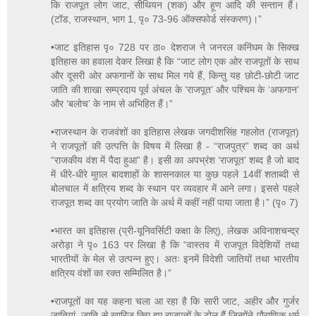
कि राजपूत लोग जाट, सीथियन (शक) और हूण आदि की सन्तान हैं।
(टॉड, राजस्थान, भाग 1, पृ० 73-96 ऑक्सफोर्ड संस्करण)।”
•जाट इतिहास पृ० 728 पर ठा० देशराज ने जनरल कनिंघम के सिक्ख
इतिहास का हवाला देकर लिखा है कि “जाट लोग एक ओर राजपूतों के साथ
और दूसरी ओर अफगानों के साथ मिल गये हैं, किन्तु यह छोटी-छोटी जाट
जाति की शाखा सम्प्रदाय पूर्व अंचल के ‘राजपूत’ और पश्चिम के ‘अफगान’
और ‘बलोच’ के नाम से अभिहित हैं।”
•राजस्थान के राजवंशों का इतिहास लेखक जगदीशसिंह गहलोत (राजपूत)
ने राजपूतों की उत्पत्ति के विषय में लिखा है - “राजपुत्र” शब्द का अर्थ
“राजकीय वंश में पैदा हुआ” है। इसी का अपभ्रंश ‘राजपूत’ शब्द है जो बाद
में धीरे-धीरे मुग़ल बादशाहों के शासनकाल या कुछ पहले 14वीं शताब्दी से
बोलचाल में क्षत्रिय शब्द के स्थान पर व्यवहार में आने लगा। इससे पहले
राजपूत शब्द का प्रयोग जाति के अर्थ में कहीं नहीं पाया जाता है।” (पृ० 7)
•भारत का इतिहास (प्री-यूनिवर्सिटी कक्षा के लिए), लेखक अविनाशचन्द्र
अरोड़ा ने पृ० 163 पर लिखा है कि “वास्तव में राजपूत विदेशियों तथा
भारतीयों के मेल से उत्पन्न हुए। अतः इनमें विदेशी जातियों तथा भारतीय
क्षत्रिय वंशों का रक्त सम्मिलित है।”
•राजपूतों का यह कहना चला आ रहा है कि सारी जाट, अहीर और गुर्जर
जातियां, जाति से खारिज किए हुए राजपूतों के टोल हैं जिन्होंने पौराणिक धर्म