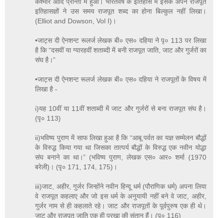
कश्मीर आदि प्रान्तों में हुआ। भारतवर्ष के इतिहास में इसके अपने राजपूत
इतिहासज्ञों ने उस समय राजपूत शब्द का होना बिल्कुल नहीं लिखा।
(Elliot and Dowson, Vol I)।
•जाट्स दी ऐनशन्ट रूलर्ज लेखक बी० एस० दहिया ने पृ० 113 पर लिखा
है कि “दसवीं या ग्यारहवीं शताब्दी में बनी राजपूत जाति, जाट और गुर्जरों का
संघ है।”
•जाट्स दी ऐनशन्ट रूलर्ज लेखक बी० एस० दहिया ने राजपूतों के विषय में
लिखा है -
i)यह 10वीं या 11वीं शताब्दी में जाट और गुर्जरों से बना राजपूत संघ है।
(पृ० 113)
ii)भविष्य पुराण में साफ लिखा हुआ है कि “आबू पर्वत का यज्ञ सम्मेलन बौद्धों
के विरुद्ध किया गया था जिसका तात्पर्य बौद्धों के विरुद्ध एक नवीन योद्धा
संघ बनाने का था।” (भविष्य पुराण, लेखक एस० आर० शर्मा (1970
बरेली)। (पृ० 171, 174, 175)।
iii)जाट, अहीर, गुर्जर जिन्होंने नवीन हिन्दू धर्म (पौराणिक धर्म) अपना लिया
वे राजपूत कहलाए और जो इस धर्म के अनुयायी नहीं बने वे जाट, अहीर,
गुर्जर नाम से ही कहलाते रहे। जाट और राजपूतों के पूर्वपुरुष एक ही थे।
जाट और राजपूत जाति एक ही पुरखा की संतान हैं। (पृ० 116)