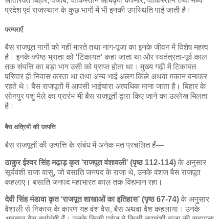
अतिरिक्त बिहार, पंजाब, पाकिस्तान अधिकृत कश्मीर, पाकिस्तान तथा मध्य
प्रदेश एवं राजस्थान के कुछ भागों में भी इनकी उपस्थिति पाई जाती है।
परम्पराएँ
बैस राजपूत नागों को नहीं मारते तथा नाग-पूजा का इनके जीवन में विशेष महत्व
है। इनके ज्येष्ठ भ्राता को ‘टिकायत’ कहा जाता था और स्वतंत्रता-पूर्व काल
तक संपत्ति का बड़ा भाग उसी को प्राप्त होता था। मुख्य गढ़ी में टिकायत
परिवार ही निवास करता था तथा अन्य भाई अलग किले अथवा मकान बनाकर
रहते थे। बैस राजपूतों में आपसी भाईचारा अत्यधिक माना जाता है। बिहार के
सोनपुर पशु मेले का प्रारंभ भी बैस राजपूतों द्वारा किए जाने का उल्लेख मिलता
है।
बैस क्षत्रियों की उत्पत्ति
बैस राजपूतों की उत्पत्ति के संबंध में अनेक मत प्रचलित हैं—
ठाकुर ईश्वर सिंह मढ़ाड़ कृत ‘राजपूत वंशावली’ (पृष्ठ 112-114)
के अनुसार
सूर्यवंशी राजा वासु, जो बसाति जनपद के राजा थे, उनके वंशज बैस राजपूत
कहलाए। बसाति जनपद महाभारत काल तक विद्यमान रहा।
देवी सिंह मंडावा कृत ‘राजपूत शाखाओं का इतिहास’ (पृष्ठ 67-74)
के अनुसार
वैशाली से निकास के कारण यह वंश वैस, बैस अथवा वैश कहलाया। उनके
अनुसार बैस सूर्यवंशी हैं। उनके किसी पूर्वज ने किसी नागवंशी राजा की सहायता