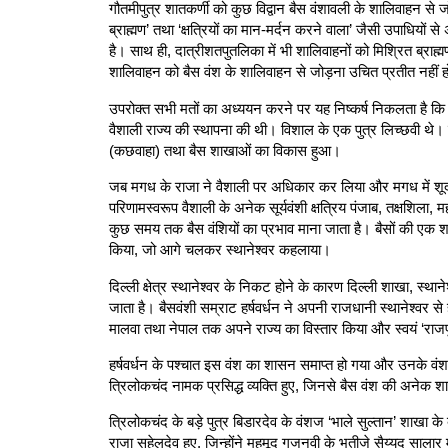
गौतमीपुत्र शातकर्णी को कुछ विद्वान बैस वंशावली के शालिवाहन से जोड
ब्राह्मण’ तथा ‘क्षत्रियों का मान-मर्दन करने वाला’ जैसी उपाधियो
है। साथ ही, दात्रीशतपुतलिका में भी शालिवाहनों को मिश्रित ब्राह
शालिवाहन को बैस वंश के शालिवाहन से जोड़ना उचित प्रतीत नहीं होता,
उपरोक्त सभी मतों का अध्ययन करने पर यह निष्कर्ष निकलता है कि बैस र
वैशाली राज्य की स्थापना की थी। विशाल के एक पुत्र लिच्छवी थे। इ
(कछवाहा) तथा बैस शाखाओं का विकास हुआ।
जब मगध के राजा ने वैशाली पर अधिकार कर लिया और मगध में शूद्र 
परिणामस्वरूप वैशाली के अनेक सूर्यवंशी क्षत्रिय पंजाब, तक्षशिला, महा
कुछ समय तक बैस वंशियों का प्रभाव माना जाता है। बैसों की एक 
किया, जो आगे चलकर स्थानेश्वर कहलाया।
दिल्ली क्षेत्र स्थानेश्वर के निकट होने के कारण दिल्ली शाखा, स्
जाता है। बैसवंशी सम्राट हर्षवर्धन ने अपनी राजधानी स्थानेश्वर से
मालवा तथा नेपाल तक अपने राज्य का विस्तार किया और स्वयं ‘राज
हर्षवर्धन के पश्चात इस वंश का शासन समाप्त हो गया और उनके वंश
त्रिलोकचंद नामक प्रसिद्ध व्यक्ति हुए, जिनसे बैस वंश की अनेक श
त्रिलोकचंद के बड़े पुत्र बिडारदेव के वंशज ‘भाले सुल्तान’ शाखा के
राजा सुहेलदेव हुए, जिन्होंने महमूद गजनवी के भतीजे सैय्यद साला