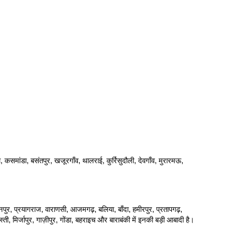
़ा, कसमांडा, बसंतपुर, खजूरगाँव, थालराई, कुर्रिसुदौली, देवगाँव, मुरारमऊ,
 कानपुर, प्रयागराज, वाराणसी, आजमगढ़, बलिया, बाँदा, हमीरपुर, प्रतापगढ़,
, मिर्जापुर, गाज़ीपुर, गोंडा, बहराइच और बाराबंकी में इनकी बड़ी आबादी है।