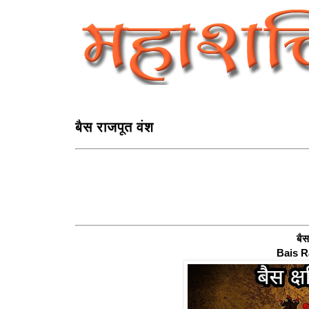
बैस राजपूत वंश
बैस
Bais R