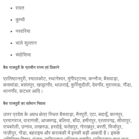
रावत
कुम्भी
नरवरिया
भाले सुल्तान
चंदोसिया
बैस राजपूतों के प्राचीन राज्य एवं ठिकाने
प्रतिष्ठानपुरी, स्यालकोट, स्थानेश्वर, मुंगीपट्टम्म, कन्नौज, बैसवाड़ा,
कसमांडा, बसंतपुर, खजूरगाँव, थालराई, कुर्रिसुदौली, देवगाँव, मुरारमऊ, गौंडा,
थानगाँव, कटधर आदि।
बैस राजपूतों का वर्तमान निवास
उत्तर प्रदेश के अवध क्षेत्र स्थित बैसवाड़ा, मैनपुरी, एटा, बदायूँ, कानपुर,
प्रयागराज, वाराणसी, आजमगढ़, बलिया, बाँदा, हमीरपुर, प्रतापगढ़, सीतापुर,
रायबरेली, उन्नाव, लखनऊ, हरदोई, फतेहपुर, गोरखपुर, बस्ती, मिर्जापुर,
गाज़ीपुर, गोंडा, बहराइच और बाराबंकी में इनकी बड़ी आबादी है। इसके