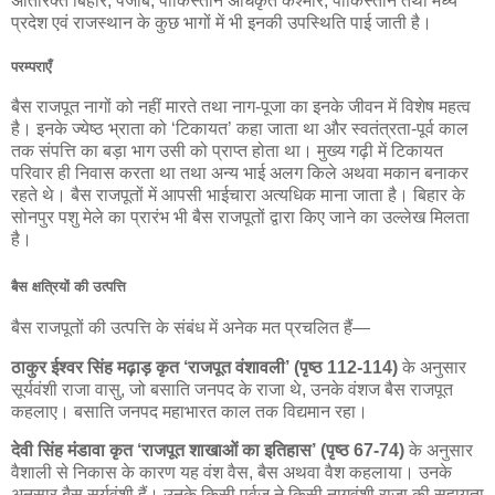
अतिरिक्त बिहार, पंजाब, पाकिस्तान अधिकृत कश्मीर, पाकिस्तान तथा मध्य
प्रदेश एवं राजस्थान के कुछ भागों में भी इनकी उपस्थिति पाई जाती है।
परम्पराएँ
बैस राजपूत नागों को नहीं मारते तथा नाग-पूजा का इनके जीवन में विशेष महत्व
है। इनके ज्येष्ठ भ्राता को ‘टिकायत’ कहा जाता था और स्वतंत्रता-पूर्व काल
तक संपत्ति का बड़ा भाग उसी को प्राप्त होता था। मुख्य गढ़ी में टिकायत
परिवार ही निवास करता था तथा अन्य भाई अलग किले अथवा मकान बनाकर
रहते थे। बैस राजपूतों में आपसी भाईचारा अत्यधिक माना जाता है। बिहार के
सोनपुर पशु मेले का प्रारंभ भी बैस राजपूतों द्वारा किए जाने का उल्लेख मिलता
है।
बैस क्षत्रियों की उत्पत्ति
बैस राजपूतों की उत्पत्ति के संबंध में अनेक मत प्रचलित हैं—
ठाकुर ईश्वर सिंह मढ़ाड़ कृत ‘राजपूत वंशावली’ (पृष्ठ 112-114)
के अनुसार
सूर्यवंशी राजा वासु, जो बसाति जनपद के राजा थे, उनके वंशज बैस राजपूत
कहलाए। बसाति जनपद महाभारत काल तक विद्यमान रहा।
देवी सिंह मंडावा कृत ‘राजपूत शाखाओं का इतिहास’ (पृष्ठ 67-74)
के अनुसार
वैशाली से निकास के कारण यह वंश वैस, बैस अथवा वैश कहलाया। उनके
अनुसार बैस सूर्यवंशी हैं। उनके किसी पूर्वज ने किसी नागवंशी राजा की सहायता