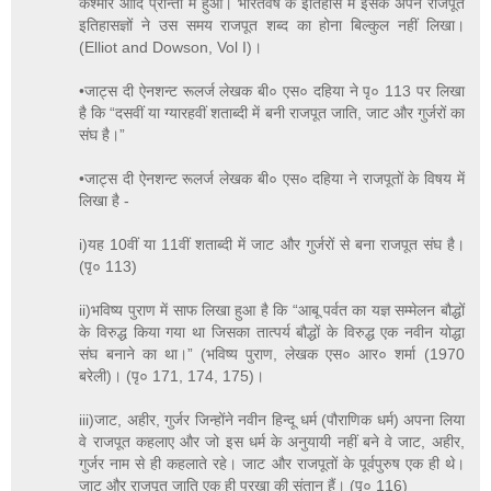
कश्मीर आदि प्रान्तों में हुआ। भारतवर्ष के इतिहास में इसके अपने राजपूत
इतिहासज्ञों ने उस समय राजपूत शब्द का होना बिल्कुल नहीं लिखा।
(Elliot and Dowson, Vol I)।
•जाट्स दी ऐनशन्ट रूलर्ज लेखक बी० एस० दहिया ने पृ० 113 पर लिखा
है कि “दसवीं या ग्यारहवीं शताब्दी में बनी राजपूत जाति, जाट और गुर्जरों का
संघ है।”
•जाट्स दी ऐनशन्ट रूलर्ज लेखक बी० एस० दहिया ने राजपूतों के विषय में
लिखा है -
i)यह 10वीं या 11वीं शताब्दी में जाट और गुर्जरों से बना राजपूत संघ है।
(पृ० 113)
ii)भविष्य पुराण में साफ लिखा हुआ है कि “आबू पर्वत का यज्ञ सम्मेलन बौद्धों
के विरुद्ध किया गया था जिसका तात्पर्य बौद्धों के विरुद्ध एक नवीन योद्धा
संघ बनाने का था।” (भविष्य पुराण, लेखक एस० आर० शर्मा (1970
बरेली)। (पृ० 171, 174, 175)।
iii)जाट, अहीर, गुर्जर जिन्होंने नवीन हिन्दू धर्म (पौराणिक धर्म) अपना लिया
वे राजपूत कहलाए और जो इस धर्म के अनुयायी नहीं बने वे जाट, अहीर,
गुर्जर नाम से ही कहलाते रहे। जाट और राजपूतों के पूर्वपुरुष एक ही थे।
जाट और राजपूत जाति एक ही पुरखा की संतान हैं। (पृ० 116)