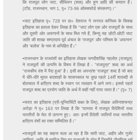
कि राजपूत लोग जाट, सीथियन (शक) और हूण आदि की सन्तान हैं।
(टॉड, राजस्थान, भाग 1, पृ० 73-96 ऑक्सफोर्ड संस्करण)।”
•जाट इतिहास पृ० 728 पर ठा० देशराज ने जनरल कनिंघम के सिक्ख
इतिहास का हवाला देकर लिखा है कि “जाट लोग एक ओर राजपूतों के साथ
और दूसरी ओर अफगानों के साथ मिल गये हैं, किन्तु यह छोटी-छोटी जाट
जाति की शाखा सम्प्रदाय पूर्व अंचल के ‘राजपूत’ और पश्चिम के ‘अफगान’
और ‘बलोच’ के नाम से अभिहित हैं।”
•राजस्थान के राजवंशों का इतिहास लेखक जगदीशसिंह गहलोत (राजपूत)
ने राजपूतों की उत्पत्ति के विषय में लिखा है - “राजपुत्र” शब्द का अर्थ
“राजकीय वंश में पैदा हुआ” है। इसी का अपभ्रंश ‘राजपूत’ शब्द है जो बाद
में धीरे-धीरे मुग़ल बादशाहों के शासनकाल या कुछ पहले 14वीं शताब्दी से
बोलचाल में क्षत्रिय शब्द के स्थान पर व्यवहार में आने लगा। इससे पहले
राजपूत शब्द का प्रयोग जाति के अर्थ में कहीं नहीं पाया जाता है।” (पृ० 7)
•भारत का इतिहास (प्री-यूनिवर्सिटी कक्षा के लिए), लेखक अविनाशचन्द्र
अरोड़ा ने पृ० 163 पर लिखा है कि “वास्तव में राजपूत विदेशियों तथा
भारतीयों के मेल से उत्पन्न हुए। अतः इनमें विदेशी जातियों तथा भारतीय
क्षत्रिय वंशों का रक्त सम्मिलित है।”
•राजपूतों का यह कहना चला आ रहा है कि सारी जाट, अहीर और गुर्जर
जातियां, जाति से खारिज किए हुए राजपूतों के टोल हैं जिन्होंने पौराणिक धर्म