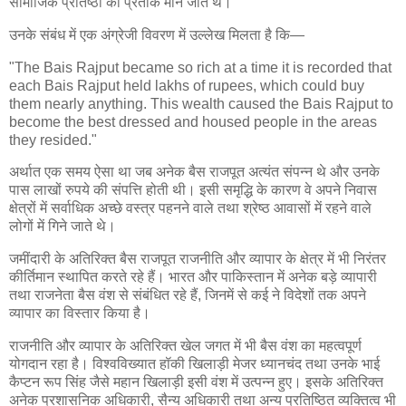
सामाजिक प्रतिष्ठा का प्रतीक माने जाते थे।
उनके संबंध में एक अंग्रेजी विवरण में उल्लेख मिलता है कि—
"The Bais Rajput became so rich at a time it is recorded that
each Bais Rajput held lakhs of rupees, which could buy
them nearly anything. This wealth caused the Bais Rajput to
become the best dressed and housed people in the areas
they resided."
अर्थात एक समय ऐसा था जब अनेक बैस राजपूत अत्यंत संपन्न थे और उनके
पास लाखों रुपये की संपत्ति होती थी। इसी समृद्धि के कारण वे अपने निवास
क्षेत्रों में सर्वाधिक अच्छे वस्त्र पहनने वाले तथा श्रेष्ठ आवासों में रहने वाले
लोगों में गिने जाते थे।
जमींदारी के अतिरिक्त बैस राजपूत राजनीति और व्यापार के क्षेत्र में भी निरंतर
कीर्तिमान स्थापित करते रहे हैं। भारत और पाकिस्तान में अनेक बड़े व्यापारी
तथा राजनेता बैस वंश से संबंधित रहे हैं, जिनमें से कई ने विदेशों तक अपने
व्यापार का विस्तार किया है।
राजनीति और व्यापार के अतिरिक्त खेल जगत में भी बैस वंश का महत्वपूर्ण
योगदान रहा है। विश्वविख्यात हॉकी खिलाड़ी मेजर ध्यानचंद तथा उनके भाई
कैप्टन रूप सिंह जैसे महान खिलाड़ी इसी वंश में उत्पन्न हुए। इसके अतिरिक्त
अनेक प्रशासनिक अधिकारी, सैन्य अधिकारी तथा अन्य प्रतिष्ठित व्यक्तित्व भी