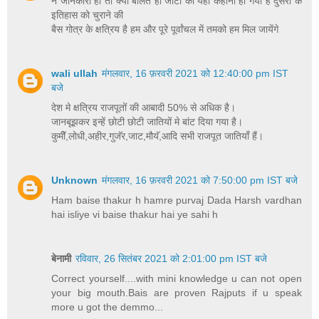
न जानकारी हो तो क्यों बोलते हो जाटों की यही कहानी ही गयी है दुसरो के
इतिहास को चुराने की
बैस गोत्र के क्षत्रिय है हम और पूरे पूर्वांचल में तमको हम मिल जायेंगे
wali ullah
मंगलवार, 16 फ़रवरी 2021 को 12:40:00 pm IST
बजे
देश मे क्षत्रिय राजपूतों की आबादी 50% से अधिक है।
जानबूझकर इन्हें छोटी छोटी जातियों मे बांट दिया गया है।
कुमीॅ,लोधी,अहीर,गुजॅर,जाट,मौयॅ,आदि सभी राजपूत जातियाँ हैं।
Unknown
मंगलवार, 16 फ़रवरी 2021 को 7:50:00 pm IST बजे
Ham baise thakur h hamre purvaj Dada Harsh vardhan
hai isliye vi baise thakur hai ye sahi h
बेनामी
रविवार, 26 सितंबर 2021 को 2:01:00 pm IST बजे
Correct yourself....with mini knowledge u can not open
your big mouth.Bais are proven Rajputs if u speak
more u got the demmo...