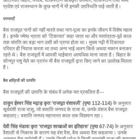
अतिरिक्त बिहार, पंजाब, पाकिस्तान अधिकृत कश्मीर, पाकिस्तान तथा मध्य
प्रदेश एवं राजस्थान के कुछ भागों में भी इनकी उपस्थिति पाई जाती है।
परम्पराएँ
बैस राजपूत नागों को नहीं मारते तथा नाग-पूजा का इनके जीवन में विशेष महत्व
है। इनके ज्येष्ठ भ्राता को ‘टिकायत’ कहा जाता था और स्वतंत्रता-पूर्व काल
तक संपत्ति का बड़ा भाग उसी को प्राप्त होता था। मुख्य गढ़ी में टिकायत
परिवार ही निवास करता था तथा अन्य भाई अलग किले अथवा मकान बनाकर
रहते थे। बैस राजपूतों में आपसी भाईचारा अत्यधिक माना जाता है। बिहार के
सोनपुर पशु मेले का प्रारंभ भी बैस राजपूतों द्वारा किए जाने का उल्लेख मिलता
है।
बैस क्षत्रियों की उत्पत्ति
बैस राजपूतों की उत्पत्ति के संबंध में अनेक मत प्रचलित हैं—
ठाकुर ईश्वर सिंह मढ़ाड़ कृत ‘राजपूत वंशावली’ (पृष्ठ 112-114)
के अनुसार
सूर्यवंशी राजा वासु, जो बसाति जनपद के राजा थे, उनके वंशज बैस राजपूत
कहलाए। बसाति जनपद महाभारत काल तक विद्यमान रहा।
देवी सिंह मंडावा कृत ‘राजपूत शाखाओं का इतिहास’ (पृष्ठ 67-74)
के अनुसार
वैशाली से निकास के कारण यह वंश वैस, बैस अथवा वैश कहलाया। उनके
अनुसार बैस सूर्यवंशी हैं। उनके किसी पूर्वज ने किसी नागवंशी राजा की सहायता