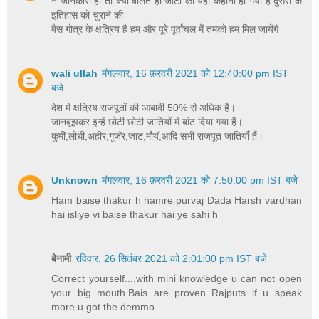
न जानकारी हो तो क्यों बोलते हो जाटों की यही कहानी ही गयी है दुसरो के
इतिहास को चुराने की
बैस गोत्र के क्षत्रिय है हम और पूरे पूर्वांचल में तमको हम मिल जायेंगे
wali ullah
मंगलवार, 16 फ़रवरी 2021 को 12:40:00 pm IST
बजे
देश मे क्षत्रिय राजपूतों की आबादी 50% से अधिक है।
जानबूझकर इन्हें छोटी छोटी जातियों मे बांट दिया गया है।
कुमीॅ,लोधी,अहीर,गुजॅर,जाट,मौयॅ,आदि सभी राजपूत जातियाँ हैं।
Unknown
मंगलवार, 16 फ़रवरी 2021 को 7:50:00 pm IST बजे
Ham baise thakur h hamre purvaj Dada Harsh vardhan
hai isliye vi baise thakur hai ye sahi h
बेनामी
रविवार, 26 सितंबर 2021 को 2:01:00 pm IST बजे
Correct yourself....with mini knowledge u can not open
your big mouth.Bais are proven Rajputs if u speak
more u got the demmo...