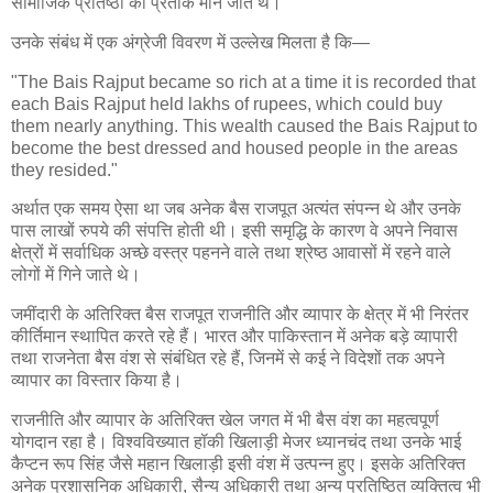
सामाजिक प्रतिष्ठा का प्रतीक माने जाते थे।
उनके संबंध में एक अंग्रेजी विवरण में उल्लेख मिलता है कि—
"The Bais Rajput became so rich at a time it is recorded that
each Bais Rajput held lakhs of rupees, which could buy
them nearly anything. This wealth caused the Bais Rajput to
become the best dressed and housed people in the areas
they resided."
अर्थात एक समय ऐसा था जब अनेक बैस राजपूत अत्यंत संपन्न थे और उनके
पास लाखों रुपये की संपत्ति होती थी। इसी समृद्धि के कारण वे अपने निवास
क्षेत्रों में सर्वाधिक अच्छे वस्त्र पहनने वाले तथा श्रेष्ठ आवासों में रहने वाले
लोगों में गिने जाते थे।
जमींदारी के अतिरिक्त बैस राजपूत राजनीति और व्यापार के क्षेत्र में भी निरंतर
कीर्तिमान स्थापित करते रहे हैं। भारत और पाकिस्तान में अनेक बड़े व्यापारी
तथा राजनेता बैस वंश से संबंधित रहे हैं, जिनमें से कई ने विदेशों तक अपने
व्यापार का विस्तार किया है।
राजनीति और व्यापार के अतिरिक्त खेल जगत में भी बैस वंश का महत्वपूर्ण
योगदान रहा है। विश्वविख्यात हॉकी खिलाड़ी मेजर ध्यानचंद तथा उनके भाई
कैप्टन रूप सिंह जैसे महान खिलाड़ी इसी वंश में उत्पन्न हुए। इसके अतिरिक्त
अनेक प्रशासनिक अधिकारी, सैन्य अधिकारी तथा अन्य प्रतिष्ठित व्यक्तित्व भी