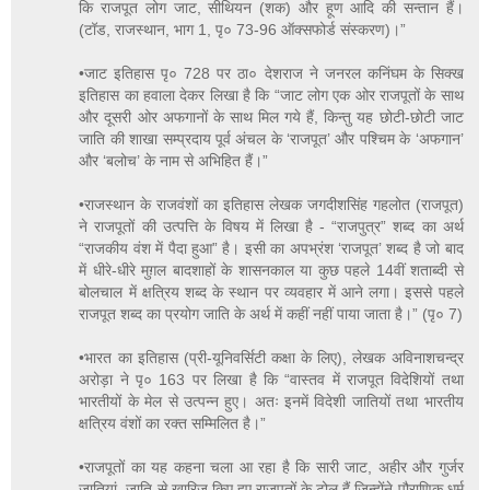
कि राजपूत लोग जाट, सीथियन (शक) और हूण आदि की सन्तान हैं।
(टॉड, राजस्थान, भाग 1, पृ० 73-96 ऑक्सफोर्ड संस्करण)।”
•जाट इतिहास पृ० 728 पर ठा० देशराज ने जनरल कनिंघम के सिक्ख
इतिहास का हवाला देकर लिखा है कि “जाट लोग एक ओर राजपूतों के साथ
और दूसरी ओर अफगानों के साथ मिल गये हैं, किन्तु यह छोटी-छोटी जाट
जाति की शाखा सम्प्रदाय पूर्व अंचल के ‘राजपूत’ और पश्चिम के ‘अफगान’
और ‘बलोच’ के नाम से अभिहित हैं।”
•राजस्थान के राजवंशों का इतिहास लेखक जगदीशसिंह गहलोत (राजपूत)
ने राजपूतों की उत्पत्ति के विषय में लिखा है - “राजपुत्र” शब्द का अर्थ
“राजकीय वंश में पैदा हुआ” है। इसी का अपभ्रंश ‘राजपूत’ शब्द है जो बाद
में धीरे-धीरे मुग़ल बादशाहों के शासनकाल या कुछ पहले 14वीं शताब्दी से
बोलचाल में क्षत्रिय शब्द के स्थान पर व्यवहार में आने लगा। इससे पहले
राजपूत शब्द का प्रयोग जाति के अर्थ में कहीं नहीं पाया जाता है।” (पृ० 7)
•भारत का इतिहास (प्री-यूनिवर्सिटी कक्षा के लिए), लेखक अविनाशचन्द्र
अरोड़ा ने पृ० 163 पर लिखा है कि “वास्तव में राजपूत विदेशियों तथा
भारतीयों के मेल से उत्पन्न हुए। अतः इनमें विदेशी जातियों तथा भारतीय
क्षत्रिय वंशों का रक्त सम्मिलित है।”
•राजपूतों का यह कहना चला आ रहा है कि सारी जाट, अहीर और गुर्जर
जातियां, जाति से खारिज किए हुए राजपूतों के टोल हैं जिन्होंने पौराणिक धर्म