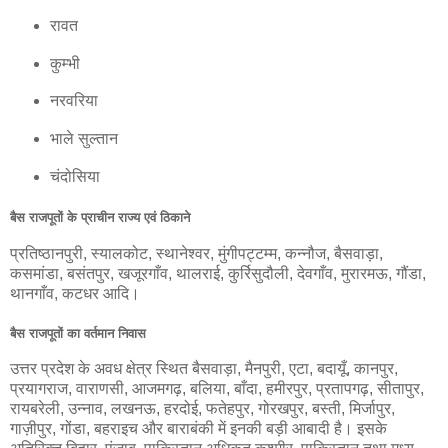
रावत
कुम्भी
नरवरिया
भाले सुल्तान
चंदोसिया
बैस राजपूतों के प्राचीन राज्य एवं ठिकाने
प्रतिष्ठानपुरी, स्यालकोट, स्थानेश्वर, मुंगीपट्टम्म, कन्नौज, बैसवाड़ा,
कसमांडा, बसंतपुर, खजूरगाँव, थालराई, कुर्रिसुदौली, देवगाँव, मुरारमऊ, गौंडा,
थानगाँव, कटधर आदि।
बैस राजपूतों का वर्तमान निवास
उत्तर प्रदेश के अवध क्षेत्र स्थित बैसवाड़ा, मैनपुरी, एटा, बदायूँ, कानपुर,
प्रयागराज, वाराणसी, आजमगढ़, बलिया, बाँदा, हमीरपुर, प्रतापगढ़, सीतापुर,
रायबरेली, उन्नाव, लखनऊ, हरदोई, फतेहपुर, गोरखपुर, बस्ती, मिर्जापुर,
गाज़ीपुर, गोंडा, बहराइच और बाराबंकी में इनकी बड़ी आबादी है। इसके