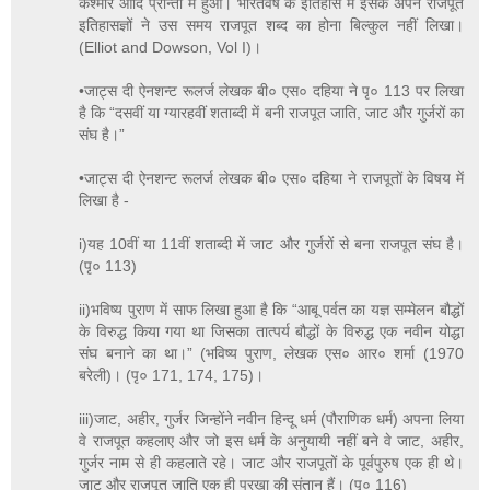
कश्मीर आदि प्रान्तों में हुआ। भारतवर्ष के इतिहास में इसके अपने राजपूत
इतिहासज्ञों ने उस समय राजपूत शब्द का होना बिल्कुल नहीं लिखा।
(Elliot and Dowson, Vol I)।
•जाट्स दी ऐनशन्ट रूलर्ज लेखक बी० एस० दहिया ने पृ० 113 पर लिखा
है कि “दसवीं या ग्यारहवीं शताब्दी में बनी राजपूत जाति, जाट और गुर्जरों का
संघ है।”
•जाट्स दी ऐनशन्ट रूलर्ज लेखक बी० एस० दहिया ने राजपूतों के विषय में
लिखा है -
i)यह 10वीं या 11वीं शताब्दी में जाट और गुर्जरों से बना राजपूत संघ है।
(पृ० 113)
ii)भविष्य पुराण में साफ लिखा हुआ है कि “आबू पर्वत का यज्ञ सम्मेलन बौद्धों
के विरुद्ध किया गया था जिसका तात्पर्य बौद्धों के विरुद्ध एक नवीन योद्धा
संघ बनाने का था।” (भविष्य पुराण, लेखक एस० आर० शर्मा (1970
बरेली)। (पृ० 171, 174, 175)।
iii)जाट, अहीर, गुर्जर जिन्होंने नवीन हिन्दू धर्म (पौराणिक धर्म) अपना लिया
वे राजपूत कहलाए और जो इस धर्म के अनुयायी नहीं बने वे जाट, अहीर,
गुर्जर नाम से ही कहलाते रहे। जाट और राजपूतों के पूर्वपुरुष एक ही थे।
जाट और राजपूत जाति एक ही पुरखा की संतान हैं। (पृ० 116)