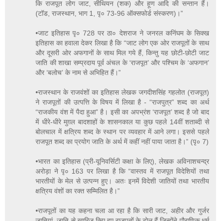
कि राजपूत लोग जाट, सीथियन (शक) और हूण आदि की सन्तान हैं।
(टॉड, राजस्थान, भाग 1, पृ० 73-96 ऑक्सफोर्ड संस्करण)।”
•जाट इतिहास पृ० 728 पर ठा० देशराज ने जनरल कनिंघम के सिक्ख
इतिहास का हवाला देकर लिखा है कि “जाट लोग एक ओर राजपूतों के साथ
और दूसरी ओर अफगानों के साथ मिल गये हैं, किन्तु यह छोटी-छोटी जाट
जाति की शाखा सम्प्रदाय पूर्व अंचल के ‘राजपूत’ और पश्चिम के ‘अफगान’
और ‘बलोच’ के नाम से अभिहित हैं।”
•राजस्थान के राजवंशों का इतिहास लेखक जगदीशसिंह गहलोत (राजपूत)
ने राजपूतों की उत्पत्ति के विषय में लिखा है - “राजपुत्र” शब्द का अर्थ
“राजकीय वंश में पैदा हुआ” है। इसी का अपभ्रंश ‘राजपूत’ शब्द है जो बाद
में धीरे-धीरे मुग़ल बादशाहों के शासनकाल या कुछ पहले 14वीं शताब्दी से
बोलचाल में क्षत्रिय शब्द के स्थान पर व्यवहार में आने लगा। इससे पहले
राजपूत शब्द का प्रयोग जाति के अर्थ में कहीं नहीं पाया जाता है।” (पृ० 7)
•भारत का इतिहास (प्री-यूनिवर्सिटी कक्षा के लिए), लेखक अविनाशचन्द्र
अरोड़ा ने पृ० 163 पर लिखा है कि “वास्तव में राजपूत विदेशियों तथा
भारतीयों के मेल से उत्पन्न हुए। अतः इनमें विदेशी जातियों तथा भारतीय
क्षत्रिय वंशों का रक्त सम्मिलित है।”
•राजपूतों का यह कहना चला आ रहा है कि सारी जाट, अहीर और गुर्जर
जातियां, जाति से खारिज किए हुए राजपूतों के टोल हैं जिन्होंने पौराणिक धर्म