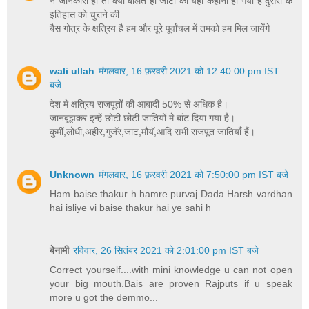
न जानकारी हो तो क्यों बोलते हो जाटों की यही कहानी ही गयी है दुसरो के
इतिहास को चुराने की
बैस गोत्र के क्षत्रिय है हम और पूरे पूर्वांचल में तमको हम मिल जायेंगे
wali ullah
मंगलवार, 16 फ़रवरी 2021 को 12:40:00 pm IST
बजे
देश मे क्षत्रिय राजपूतों की आबादी 50% से अधिक है।
जानबूझकर इन्हें छोटी छोटी जातियों मे बांट दिया गया है।
कुमीॅ,लोधी,अहीर,गुजॅर,जाट,मौयॅ,आदि सभी राजपूत जातियाँ हैं।
Unknown
मंगलवार, 16 फ़रवरी 2021 को 7:50:00 pm IST बजे
Ham baise thakur h hamre purvaj Dada Harsh vardhan
hai isliye vi baise thakur hai ye sahi h
बेनामी
रविवार, 26 सितंबर 2021 को 2:01:00 pm IST बजे
Correct yourself....with mini knowledge u can not open
your big mouth.Bais are proven Rajputs if u speak
more u got the demmo...