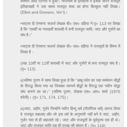
कश्मीर आदि प्रान्तों में हुआ। भारतवर्ष के इतिहास में इसके अपने राजपूत
इतिहासज्ञों ने उस समय राजपूत शब्द का होना बिल्कुल नहीं लिखा।
(Elliot and Dowson, Vol I)।
•जाट्स दी ऐनशन्ट रूलर्ज लेखक बी० एस० दहिया ने पृ० 113 पर लिखा
है कि “दसवीं या ग्यारहवीं शताब्दी में बनी राजपूत जाति, जाट और गुर्जरों का
संघ है।”
•जाट्स दी ऐनशन्ट रूलर्ज लेखक बी० एस० दहिया ने राजपूतों के विषय में
लिखा है -
i)यह 10वीं या 11वीं शताब्दी में जाट और गुर्जरों से बना राजपूत संघ है।
(पृ० 113)
ii)भविष्य पुराण में साफ लिखा हुआ है कि “आबू पर्वत का यज्ञ सम्मेलन बौद्धों
के विरुद्ध किया गया था जिसका तात्पर्य बौद्धों के विरुद्ध एक नवीन योद्धा
संघ बनाने का था।” (भविष्य पुराण, लेखक एस० आर० शर्मा (1970
बरेली)। (पृ० 171, 174, 175)।
iii)जाट, अहीर, गुर्जर जिन्होंने नवीन हिन्दू धर्म (पौराणिक धर्म) अपना लिया
वे राजपूत कहलाए और जो इस धर्म के अनुयायी नहीं बने वे जाट, अहीर,
गुर्जर नाम से ही कहलाते रहे। जाट और राजपूतों के पूर्वपुरुष एक ही थे।
जाट और राजपूत जाति एक ही पुरखा की संतान हैं। (पृ० 116)