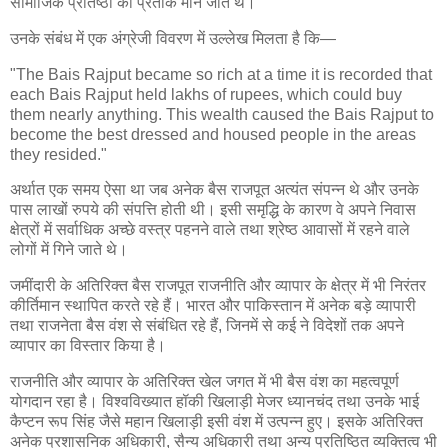
सामाजिक प्रतिष्ठा का प्रतीक माने जाते थे।
उनके संबंध में एक अंग्रेजी विवरण में उल्लेख मिलता है कि—
"The Bais Rajput became so rich at a time it is recorded that
each Bais Rajput held lakhs of rupees, which could buy
them nearly anything. This wealth caused the Bais Rajput to
become the best dressed and housed people in the areas
they resided."
अर्थात एक समय ऐसा था जब अनेक बैस राजपूत अत्यंत संपन्न थे और उनके
पास लाखों रुपये की संपत्ति होती थी। इसी समृद्धि के कारण वे अपने निवास
क्षेत्रों में सर्वाधिक अच्छे वस्त्र पहनने वाले तथा श्रेष्ठ आवासों में रहने वाले
लोगों में गिने जाते थे।
जमींदारी के अतिरिक्त बैस राजपूत राजनीति और व्यापार के क्षेत्र में भी निरंतर
कीर्तिमान स्थापित करते रहे हैं। भारत और पाकिस्तान में अनेक बड़े व्यापारी
तथा राजनेता बैस वंश से संबंधित रहे हैं, जिनमें से कई ने विदेशों तक अपने
व्यापार का विस्तार किया है।
राजनीति और व्यापार के अतिरिक्त खेल जगत में भी बैस वंश का महत्वपूर्ण
योगदान रहा है। विश्वविख्यात हॉकी खिलाड़ी मेजर ध्यानचंद तथा उनके भाई
कैप्टन रूप सिंह जैसे महान खिलाड़ी इसी वंश में उत्पन्न हुए। इसके अतिरिक्त
अनेक प्रशासनिक अधिकारी, सैन्य अधिकारी तथा अन्य प्रतिष्ठित व्यक्तित्व भी