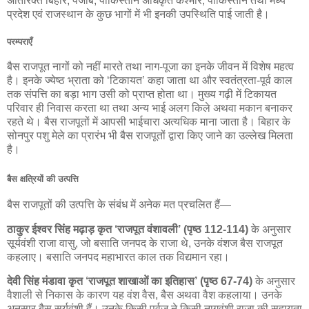
अतिरिक्त बिहार, पंजाब, पाकिस्तान अधिकृत कश्मीर, पाकिस्तान तथा मध्य
प्रदेश एवं राजस्थान के कुछ भागों में भी इनकी उपस्थिति पाई जाती है।
परम्पराएँ
बैस राजपूत नागों को नहीं मारते तथा नाग-पूजा का इनके जीवन में विशेष महत्व
है। इनके ज्येष्ठ भ्राता को ‘टिकायत’ कहा जाता था और स्वतंत्रता-पूर्व काल
तक संपत्ति का बड़ा भाग उसी को प्राप्त होता था। मुख्य गढ़ी में टिकायत
परिवार ही निवास करता था तथा अन्य भाई अलग किले अथवा मकान बनाकर
रहते थे। बैस राजपूतों में आपसी भाईचारा अत्यधिक माना जाता है। बिहार के
सोनपुर पशु मेले का प्रारंभ भी बैस राजपूतों द्वारा किए जाने का उल्लेख मिलता
है।
बैस क्षत्रियों की उत्पत्ति
बैस राजपूतों की उत्पत्ति के संबंध में अनेक मत प्रचलित हैं—
ठाकुर ईश्वर सिंह मढ़ाड़ कृत ‘राजपूत वंशावली’ (पृष्ठ 112-114)
के अनुसार
सूर्यवंशी राजा वासु, जो बसाति जनपद के राजा थे, उनके वंशज बैस राजपूत
कहलाए। बसाति जनपद महाभारत काल तक विद्यमान रहा।
देवी सिंह मंडावा कृत ‘राजपूत शाखाओं का इतिहास’ (पृष्ठ 67-74)
के अनुसार
वैशाली से निकास के कारण यह वंश वैस, बैस अथवा वैश कहलाया। उनके
अनुसार बैस सूर्यवंशी हैं। उनके किसी पूर्वज ने किसी नागवंशी राजा की सहायता