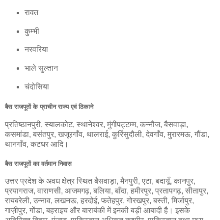
रावत
कुम्भी
नरवरिया
भाले सुल्तान
चंदोसिया
बैस राजपूतों के प्राचीन राज्य एवं ठिकाने
प्रतिष्ठानपुरी, स्यालकोट, स्थानेश्वर, मुंगीपट्टम्म, कन्नौज, बैसवाड़ा,
कसमांडा, बसंतपुर, खजूरगाँव, थालराई, कुर्रिसुदौली, देवगाँव, मुरारमऊ, गौंडा,
थानगाँव, कटधर आदि।
बैस राजपूतों का वर्तमान निवास
उत्तर प्रदेश के अवध क्षेत्र स्थित बैसवाड़ा, मैनपुरी, एटा, बदायूँ, कानपुर,
प्रयागराज, वाराणसी, आजमगढ़, बलिया, बाँदा, हमीरपुर, प्रतापगढ़, सीतापुर,
रायबरेली, उन्नाव, लखनऊ, हरदोई, फतेहपुर, गोरखपुर, बस्ती, मिर्जापुर,
गाज़ीपुर, गोंडा, बहराइच और बाराबंकी में इनकी बड़ी आबादी है। इसके