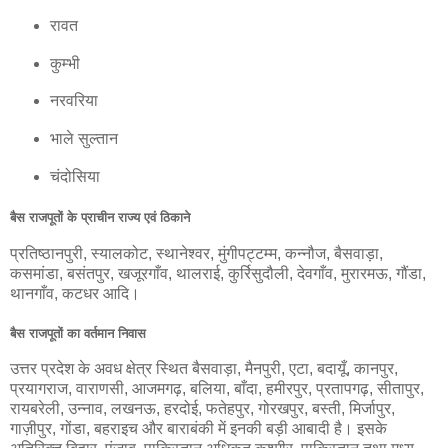
रावत
कुम्भी
नरवरिया
भाले सुल्तान
चंदोसिया
बैस राजपूतों के प्राचीन राज्य एवं ठिकाने
प्रतिष्ठानपुरी, स्यालकोट, स्थानेश्वर, मुंगीपट्टम्म, कन्नौज, बैसवाड़ा,
कसमांडा, बसंतपुर, खजूरगाँव, थालराई, कुर्रिसुदौली, देवगाँव, मुरारमऊ, गौंडा,
थानगाँव, कटधर आदि।
बैस राजपूतों का वर्तमान निवास
उत्तर प्रदेश के अवध क्षेत्र स्थित बैसवाड़ा, मैनपुरी, एटा, बदायूँ, कानपुर,
प्रयागराज, वाराणसी, आजमगढ़, बलिया, बाँदा, हमीरपुर, प्रतापगढ़, सीतापुर,
रायबरेली, उन्नाव, लखनऊ, हरदोई, फतेहपुर, गोरखपुर, बस्ती, मिर्जापुर,
गाज़ीपुर, गोंडा, बहराइच और बाराबंकी में इनकी बड़ी आबादी है। इसके