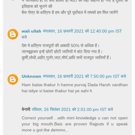
न जानकारी हो तो क्यों बोलते हो जाटों की यही कहानी ही गयी है दुसरो के
इतिहास को चुराने की
बैस गोत्र के क्षत्रिय है हम और पूरे पूर्वांचल में तमको हम मिल जायेंगे
wali ullah
मंगलवार, 16 फ़रवरी 2021 को 12:40:00 pm IST
बजे
देश मे क्षत्रिय राजपूतों की आबादी 50% से अधिक है।
जानबूझकर इन्हें छोटी छोटी जातियों मे बांट दिया गया है।
कुमीॅ,लोधी,अहीर,गुजॅर,जाट,मौयॅ,आदि सभी राजपूत जातियाँ हैं।
Unknown
मंगलवार, 16 फ़रवरी 2021 को 7:50:00 pm IST बजे
Ham baise thakur h hamre purvaj Dada Harsh vardhan
hai isliye vi baise thakur hai ye sahi h
बेनामी
रविवार, 26 सितंबर 2021 को 2:01:00 pm IST बजे
Correct yourself....with mini knowledge u can not open
your big mouth.Bais are proven Rajputs if u speak
more u got the demmo...