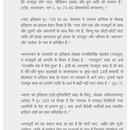
कि राजपूत लोग जाट, सीथियन (शक) और हूण आदि की सन्तान हैं।
(टॉड, राजस्थान, भाग 1, पृ० 73-96 ऑक्सफोर्ड संस्करण)।”
•जाट इतिहास पृ० 728 पर ठा० देशराज ने जनरल कनिंघम के सिक्ख
इतिहास का हवाला देकर लिखा है कि “जाट लोग एक ओर राजपूतों के साथ
और दूसरी ओर अफगानों के साथ मिल गये हैं, किन्तु यह छोटी-छोटी जाट
जाति की शाखा सम्प्रदाय पूर्व अंचल के ‘राजपूत’ और पश्चिम के ‘अफगान’
और ‘बलोच’ के नाम से अभिहित हैं।”
•राजस्थान के राजवंशों का इतिहास लेखक जगदीशसिंह गहलोत (राजपूत)
ने राजपूतों की उत्पत्ति के विषय में लिखा है - “राजपुत्र” शब्द का अर्थ
“राजकीय वंश में पैदा हुआ” है। इसी का अपभ्रंश ‘राजपूत’ शब्द है जो बाद
में धीरे-धीरे मुग़ल बादशाहों के शासनकाल या कुछ पहले 14वीं शताब्दी से
बोलचाल में क्षत्रिय शब्द के स्थान पर व्यवहार में आने लगा। इससे पहले
राजपूत शब्द का प्रयोग जाति के अर्थ में कहीं नहीं पाया जाता है।” (पृ० 7)
•भारत का इतिहास (प्री-यूनिवर्सिटी कक्षा के लिए), लेखक अविनाशचन्द्र
अरोड़ा ने पृ० 163 पर लिखा है कि “वास्तव में राजपूत विदेशियों तथा
भारतीयों के मेल से उत्पन्न हुए। अतः इनमें विदेशी जातियों तथा भारतीय
क्षत्रिय वंशों का रक्त सम्मिलित है।”
•राजपूतों का यह कहना चला आ रहा है कि सारी जाट, अहीर और गुर्जर
जातियां, जाति से खारिज किए हुए राजपूतों के टोल हैं जिन्होंने पौराणिक धर्म