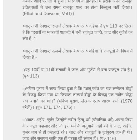
कश्मीर आदि प्रान्तों में हुआ। भारतवर्ष के इतिहास में इसके अपने राजपूत
इतिहासज्ञों ने उस समय राजपूत शब्द का होना बिल्कुल नहीं लिखा।
(Elliot and Dowson, Vol I)।
•जाट्स दी ऐनशन्ट रूलर्ज लेखक बी० एस० दहिया ने पृ० 113 पर लिखा
है कि “दसवीं या ग्यारहवीं शताब्दी में बनी राजपूत जाति, जाट और गुर्जरों का
संघ है।”
•जाट्स दी ऐनशन्ट रूलर्ज लेखक बी० एस० दहिया ने राजपूतों के विषय में
लिखा है -
i)यह 10वीं या 11वीं शताब्दी में जाट और गुर्जरों से बना राजपूत संघ है।
(पृ० 113)
ii)भविष्य पुराण में साफ लिखा हुआ है कि “आबू पर्वत का यज्ञ सम्मेलन बौद्धों
के विरुद्ध किया गया था जिसका तात्पर्य बौद्धों के विरुद्ध एक नवीन योद्धा
संघ बनाने का था।” (भविष्य पुराण, लेखक एस० आर० शर्मा (1970
बरेली)। (पृ० 171, 174, 175)।
iii)जाट, अहीर, गुर्जर जिन्होंने नवीन हिन्दू धर्म (पौराणिक धर्म) अपना लिया
वे राजपूत कहलाए और जो इस धर्म के अनुयायी नहीं बने वे जाट, अहीर,
गुर्जर नाम से ही कहलाते रहे। जाट और राजपूतों के पूर्वपुरुष एक ही थे।
जाट और राजपूत जाति एक ही पुरखा की संतान हैं। (पृ० 116)