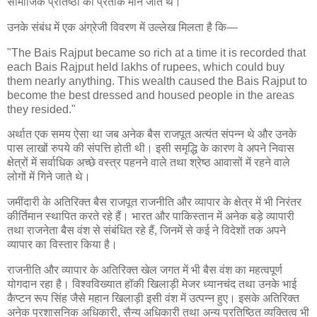
सामाजिक प्रतिष्ठा का प्रतीक माने जाते थे।
उनके संबंध में एक अंग्रेजी विवरण में उल्लेख मिलता है कि—
"The Bais Rajput became so rich at a time it is recorded that
each Bais Rajput held lakhs of rupees, which could buy
them nearly anything. This wealth caused the Bais Rajput to
become the best dressed and housed people in the areas
they resided."
अर्थात एक समय ऐसा था जब अनेक बैस राजपूत अत्यंत संपन्न थे और उनके
पास लाखों रुपये की संपत्ति होती थी। इसी समृद्धि के कारण वे अपने निवास
क्षेत्रों में सर्वाधिक अच्छे वस्त्र पहनने वाले तथा श्रेष्ठ आवासों में रहने वाले
लोगों में गिने जाते थे।
जमींदारी के अतिरिक्त बैस राजपूत राजनीति और व्यापार के क्षेत्र में भी निरंतर
कीर्तिमान स्थापित करते रहे हैं। भारत और पाकिस्तान में अनेक बड़े व्यापारी
तथा राजनेता बैस वंश से संबंधित रहे हैं, जिनमें से कई ने विदेशों तक अपने
व्यापार का विस्तार किया है।
राजनीति और व्यापार के अतिरिक्त खेल जगत में भी बैस वंश का महत्वपूर्ण
योगदान रहा है। विश्वविख्यात हॉकी खिलाड़ी मेजर ध्यानचंद तथा उनके भाई
कैप्टन रूप सिंह जैसे महान खिलाड़ी इसी वंश में उत्पन्न हुए। इसके अतिरिक्त
अनेक प्रशासनिक अधिकारी, सैन्य अधिकारी तथा अन्य प्रतिष्ठित व्यक्तित्व भी