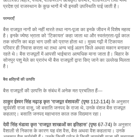
अतिरिक्त बिहार, पंजाब, पाकिस्तान अधिकृत कश्मीर, पाकिस्तान तथा मध्य
प्रदेश एवं राजस्थान के कुछ भागों में भी इनकी उपस्थिति पाई जाती है।
परम्पराएँ
बैस राजपूत नागों को नहीं मारते तथा नाग-पूजा का इनके जीवन में विशेष महत्व
है। इनके ज्येष्ठ भ्राता को ‘टिकायत’ कहा जाता था और स्वतंत्रता-पूर्व काल
तक संपत्ति का बड़ा भाग उसी को प्राप्त होता था। मुख्य गढ़ी में टिकायत
परिवार ही निवास करता था तथा अन्य भाई अलग किले अथवा मकान बनाकर
रहते थे। बैस राजपूतों में आपसी भाईचारा अत्यधिक माना जाता है। बिहार के
सोनपुर पशु मेले का प्रारंभ भी बैस राजपूतों द्वारा किए जाने का उल्लेख मिलता
है।
बैस क्षत्रियों की उत्पत्ति
बैस राजपूतों की उत्पत्ति के संबंध में अनेक मत प्रचलित हैं—
ठाकुर ईश्वर सिंह मढ़ाड़ कृत ‘राजपूत वंशावली’ (पृष्ठ 112-114)
के अनुसार
सूर्यवंशी राजा वासु, जो बसाति जनपद के राजा थे, उनके वंशज बैस राजपूत
कहलाए। बसाति जनपद महाभारत काल तक विद्यमान रहा।
देवी सिंह मंडावा कृत ‘राजपूत शाखाओं का इतिहास’ (पृष्ठ 67-74)
के अनुसार
वैशाली से निकास के कारण यह वंश वैस, बैस अथवा वैश कहलाया। उनके
अनुसार बैस सूर्यवंशी हैं। उनके किसी पूर्वज ने किसी नागवंशी राजा की सहायता