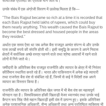
सामाजिक प्रतिष्ठा का प्रतीक माने जाते थे।
उनके संबंध में एक अंग्रेजी विवरण में उल्लेख मिलता है कि—
"The Bais Rajput became so rich at a time it is recorded that
each Bais Rajput held lakhs of rupees, which could buy
them nearly anything. This wealth caused the Bais Rajput to
become the best dressed and housed people in the areas
they resided."
अर्थात एक समय ऐसा था जब अनेक बैस राजपूत अत्यंत संपन्न थे और उनके
पास लाखों रुपये की संपत्ति होती थी। इसी समृद्धि के कारण वे अपने निवास
क्षेत्रों में सर्वाधिक अच्छे वस्त्र पहनने वाले तथा श्रेष्ठ आवासों में रहने वाले
लोगों में गिने जाते थे।
जमींदारी के अतिरिक्त बैस राजपूत राजनीति और व्यापार के क्षेत्र में भी निरंतर
कीर्तिमान स्थापित करते रहे हैं। भारत और पाकिस्तान में अनेक बड़े व्यापारी
तथा राजनेता बैस वंश से संबंधित रहे हैं, जिनमें से कई ने विदेशों तक अपने
व्यापार का विस्तार किया है।
राजनीति और व्यापार के अतिरिक्त खेल जगत में भी बैस वंश का महत्वपूर्ण
योगदान रहा है। विश्वविख्यात हॉकी खिलाड़ी मेजर ध्यानचंद तथा उनके भाई
कैप्टन रूप सिंह जैसे महान खिलाड़ी इसी वंश में उत्पन्न हुए। इसके अतिरिक्त
अनेक प्रशासनिक अधिकारी, सैन्य अधिकारी तथा अन्य प्रतिष्ठित व्यक्तित्व भी