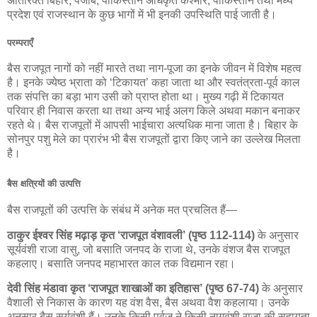
अतिरिक्त बिहार, पंजाब, पाकिस्तान अधिकृत कश्मीर, पाकिस्तान तथा मध्य
प्रदेश एवं राजस्थान के कुछ भागों में भी इनकी उपस्थिति पाई जाती है।
परम्पराएँ
बैस राजपूत नागों को नहीं मारते तथा नाग-पूजा का इनके जीवन में विशेष महत्व
है। इनके ज्येष्ठ भ्राता को ‘टिकायत’ कहा जाता था और स्वतंत्रता-पूर्व काल
तक संपत्ति का बड़ा भाग उसी को प्राप्त होता था। मुख्य गढ़ी में टिकायत
परिवार ही निवास करता था तथा अन्य भाई अलग किले अथवा मकान बनाकर
रहते थे। बैस राजपूतों में आपसी भाईचारा अत्यधिक माना जाता है। बिहार के
सोनपुर पशु मेले का प्रारंभ भी बैस राजपूतों द्वारा किए जाने का उल्लेख मिलता
है।
बैस क्षत्रियों की उत्पत्ति
बैस राजपूतों की उत्पत्ति के संबंध में अनेक मत प्रचलित हैं—
ठाकुर ईश्वर सिंह मढ़ाड़ कृत ‘राजपूत वंशावली’ (पृष्ठ 112-114)
के अनुसार
सूर्यवंशी राजा वासु, जो बसाति जनपद के राजा थे, उनके वंशज बैस राजपूत
कहलाए। बसाति जनपद महाभारत काल तक विद्यमान रहा।
देवी सिंह मंडावा कृत ‘राजपूत शाखाओं का इतिहास’ (पृष्ठ 67-74)
के अनुसार
वैशाली से निकास के कारण यह वंश वैस, बैस अथवा वैश कहलाया। उनके
अनुसार बैस सूर्यवंशी हैं। उनके किसी पूर्वज ने किसी नागवंशी राजा की सहायता