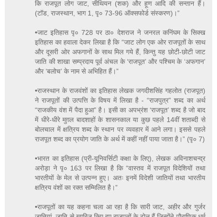
कि राजपूत लोग जाट, सीथियन (शक) और हूण आदि की सन्तान हैं।
(टॉड, राजस्थान, भाग 1, पृ० 73-96 ऑक्सफोर्ड संस्करण)।”
•जाट इतिहास पृ० 728 पर ठा० देशराज ने जनरल कनिंघम के सिक्ख
इतिहास का हवाला देकर लिखा है कि “जाट लोग एक ओर राजपूतों के साथ
और दूसरी ओर अफगानों के साथ मिल गये हैं, किन्तु यह छोटी-छोटी जाट
जाति की शाखा सम्प्रदाय पूर्व अंचल के ‘राजपूत’ और पश्चिम के ‘अफगान’
और ‘बलोच’ के नाम से अभिहित हैं।”
•राजस्थान के राजवंशों का इतिहास लेखक जगदीशसिंह गहलोत (राजपूत)
ने राजपूतों की उत्पत्ति के विषय में लिखा है - “राजपुत्र” शब्द का अर्थ
“राजकीय वंश में पैदा हुआ” है। इसी का अपभ्रंश ‘राजपूत’ शब्द है जो बाद
में धीरे-धीरे मुग़ल बादशाहों के शासनकाल या कुछ पहले 14वीं शताब्दी से
बोलचाल में क्षत्रिय शब्द के स्थान पर व्यवहार में आने लगा। इससे पहले
राजपूत शब्द का प्रयोग जाति के अर्थ में कहीं नहीं पाया जाता है।” (पृ० 7)
•भारत का इतिहास (प्री-यूनिवर्सिटी कक्षा के लिए), लेखक अविनाशचन्द्र
अरोड़ा ने पृ० 163 पर लिखा है कि “वास्तव में राजपूत विदेशियों तथा
भारतीयों के मेल से उत्पन्न हुए। अतः इनमें विदेशी जातियों तथा भारतीय
क्षत्रिय वंशों का रक्त सम्मिलित है।”
•राजपूतों का यह कहना चला आ रहा है कि सारी जाट, अहीर और गुर्जर
जातियां, जाति से खारिज किए हुए राजपूतों के टोल हैं जिन्होंने पौराणिक धर्म