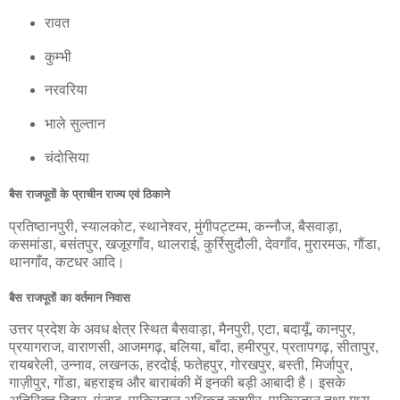
रावत
कुम्भी
नरवरिया
भाले सुल्तान
चंदोसिया
बैस राजपूतों के प्राचीन राज्य एवं ठिकाने
प्रतिष्ठानपुरी, स्यालकोट, स्थानेश्वर, मुंगीपट्टम्म, कन्नौज, बैसवाड़ा,
कसमांडा, बसंतपुर, खजूरगाँव, थालराई, कुर्रिसुदौली, देवगाँव, मुरारमऊ, गौंडा,
थानगाँव, कटधर आदि।
बैस राजपूतों का वर्तमान निवास
उत्तर प्रदेश के अवध क्षेत्र स्थित बैसवाड़ा, मैनपुरी, एटा, बदायूँ, कानपुर,
प्रयागराज, वाराणसी, आजमगढ़, बलिया, बाँदा, हमीरपुर, प्रतापगढ़, सीतापुर,
रायबरेली, उन्नाव, लखनऊ, हरदोई, फतेहपुर, गोरखपुर, बस्ती, मिर्जापुर,
गाज़ीपुर, गोंडा, बहराइच और बाराबंकी में इनकी बड़ी आबादी है। इसके