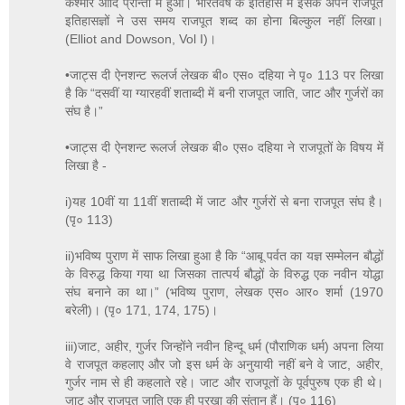
कश्मीर आदि प्रान्तों में हुआ। भारतवर्ष के इतिहास में इसके अपने राजपूत
इतिहासज्ञों ने उस समय राजपूत शब्द का होना बिल्कुल नहीं लिखा।
(Elliot and Dowson, Vol I)।
•जाट्स दी ऐनशन्ट रूलर्ज लेखक बी० एस० दहिया ने पृ० 113 पर लिखा
है कि “दसवीं या ग्यारहवीं शताब्दी में बनी राजपूत जाति, जाट और गुर्जरों का
संघ है।”
•जाट्स दी ऐनशन्ट रूलर्ज लेखक बी० एस० दहिया ने राजपूतों के विषय में
लिखा है -
i)यह 10वीं या 11वीं शताब्दी में जाट और गुर्जरों से बना राजपूत संघ है।
(पृ० 113)
ii)भविष्य पुराण में साफ लिखा हुआ है कि “आबू पर्वत का यज्ञ सम्मेलन बौद्धों
के विरुद्ध किया गया था जिसका तात्पर्य बौद्धों के विरुद्ध एक नवीन योद्धा
संघ बनाने का था।” (भविष्य पुराण, लेखक एस० आर० शर्मा (1970
बरेली)। (पृ० 171, 174, 175)।
iii)जाट, अहीर, गुर्जर जिन्होंने नवीन हिन्दू धर्म (पौराणिक धर्म) अपना लिया
वे राजपूत कहलाए और जो इस धर्म के अनुयायी नहीं बने वे जाट, अहीर,
गुर्जर नाम से ही कहलाते रहे। जाट और राजपूतों के पूर्वपुरुष एक ही थे।
जाट और राजपूत जाति एक ही पुरखा की संतान हैं। (पृ० 116)