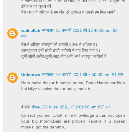
न जानकारी हो तो क्यों बोलते हो जाटों की यही कहानी ही गयी है दुसरो के
इतिहास को चुराने की
बैस गोत्र के क्षत्रिय है हम और पूरे पूर्वांचल में तमको हम मिल जायेंगे
wali ullah
मंगलवार, 16 फ़रवरी 2021 को 12:40:00 pm IST
बजे
देश मे क्षत्रिय राजपूतों की आबादी 50% से अधिक है।
जानबूझकर इन्हें छोटी छोटी जातियों मे बांट दिया गया है।
कुमीॅ,लोधी,अहीर,गुजॅर,जाट,मौयॅ,आदि सभी राजपूत जातियाँ हैं।
Unknown
मंगलवार, 16 फ़रवरी 2021 को 7:50:00 pm IST बजे
Ham baise thakur h hamre purvaj Dada Harsh vardhan
hai isliye vi baise thakur hai ye sahi h
बेनामी
रविवार, 26 सितंबर 2021 को 2:01:00 pm IST बजे
Correct yourself....with mini knowledge u can not open
your big mouth.Bais are proven Rajputs if u speak
more u got the demmo...