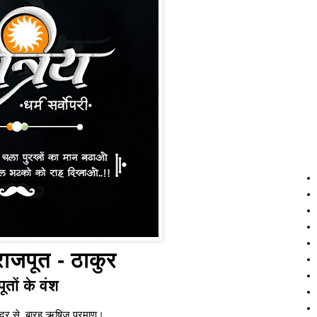
 राजपूत - ठाकुर
ूतों के वंश
्द्र से, बारह ऋषिज प्रमाण।