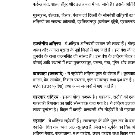
फर्रुखाबाद, शाहजहाँपुर और इलाहाबाद में पाए जाते हैं। इसके अतिरिक्त
गुरुग्राम, रोहतक, हिसार, पंजाब एवं दिल्ली के सोमवंशी क्षत्रियों क
क्षत्रियों का सम्बन्ध कौशाम्बी, प्रतिष्ठानपुर (वर्तमान झूँसी, प्रयाग
उज्जैनीय क्षत्रिय
- ये क्षत्रिय अग्निवंशी परमार की शाखा हैं। गो
अवध और आगरा प्रान्त के पूर्वी जिलों में पाए जाते हैं। इस वंश की एक
डुमराँव के राजा कलमसिंह जी सांसद हैं। इस वंश के क्षत्रिय बिहार
चौगाई आदि स्थानों में तथा मुजफ्फरपुर, पटना, गया, मुंगेर और छपरा 
कछवाहा (कछवाहे)
- ये सूर्यवंशी क्षत्रिय कुश के वंशज हैं। कुशवा
मंगला, वेद सामवेद, निशान पचरंगा, इष्ट रामचन्द्र तथा वृक्ष वट 
मछंद (उत्तर प्रदेश) तथा अन्य जनपदों में पाए जाते हैं।
गहरवार क्षत्रिय
- इनका गोत्र कश्यप है। गहरवार, राठौरों की एक
गहरवारी रियासत का आदि संस्थापक कहा गया है। ये क्षत्रिय इलाहाब
शाखा बुन्देला है। बिहार में बागही, करवासी और गोड़ीवाँ में भी गहरवार
गहलौत
- ये क्षत्रिय सूर्यवंशी हैं। रामचन्द्र के छोटे पुत्र लव के वं
एकलिंग शिव तथा ध्वज लाल-सुनहरा है, जिस पर सूर्यदेव का चिह्न अं
क्षत्रिय मेवाड़, राजपूताना, मध्य प्रदेश, उत्तर प्रदेश तथा बिहार प