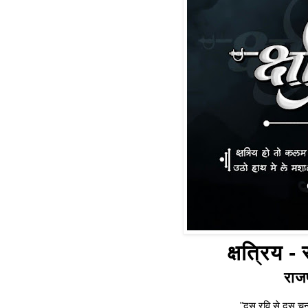
क्षत्रिय -
राजप
"दस रवि से दस चन