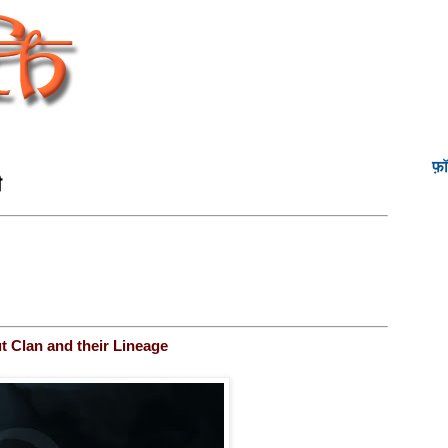
फ़
ी
t Clan and their Lineage