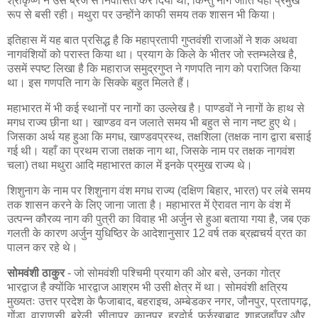
श्रीकृष्ण ने उसे ब्रज से निर्वासित कर दिया था, किन्तु नाग जाति यहाँ प्रमुख
रूप से बसी रही। मथुरा पर उन्होंने काफी समय तक शासन भी किया।
इतिहास में यह बात प्रसिद्ध है कि महाप्रतापी गुप्तवंशी राजाओं ने शक अथवा
नागवंशियों को परास्त किया था। प्रयाग के किले के भीतर जो स्तम्भलेख है,
उसमें स्पष्ट लिखा है कि महाराज समुद्रगुप्त ने गणपति नाग को पराजित किया
था। इस गणपति नाग के सिक्के बहुत मिलते हैं।
महाभारत में भी कई स्थानों पर नागों का उल्लेख है। पाण्डवों ने नागों के हाथ से
मगध राज्य छीना था। खाण्डव वन जलाते समय भी बहुत से नाग नष्ट हुए थे।
जिसका अर्थ यह हुआ कि मगध, खाण्डवप्रस्थ, तक्षशिला (तक्षक नाग द्वारा बसाई
गई थी। यहाँ का प्रथम राजा तक्षक नाग था, जिसके नाम पर तक्षक नागवंश
चला) तथा मथुरा आदि महाभारत काल में इनके प्रमुख राज्य थे।
शिशुनाग के नाम पर शिशुनाग वंश मगध राज्य (दक्षिण बिहार, भारत) पर लंबे समय
तक शासन करने के लिए जाना जाता है। महाभारत में ऐरावत नाग के वंश में
उत्पन्न कौरव्य नाग की पुत्री का विवाह भी अर्जुन से हुआ बताया गया है, जब एक
गलती के कारण अर्जुन युधिष्ठिर के आदेशानुसार 12 वर्ष तक ब्रह्मचर्य व्रत का
पालन कर रहे थे।
सोमवंशी ठाकुर
- जो सोमवंशी पश्चिमी प्रयाग की ओर बसे, उनका गोत्र
भारद्वाज है क्योंकि भारद्वाज आश्रम भी उसी क्षेत्र में था। सोमवंशी क्षत्रिय
मुख्यतः उत्तर प्रदेश के फैजाबाद, बहराइच, अम्बेडकर नगर, जौनपुर, प्रतापगढ़,
गोंडा, वाराणसी, बरेली, सीतापुर, कानपुर, हरदोई, फर्रुखाबाद, शाहजहाँपुर और