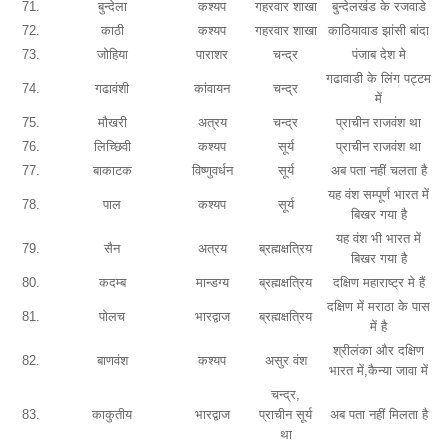
71.
बुन्देला
कश्यप
गहरवार शाखा
बुन्देलखंड के रजवाडे
72.
काठी
कश्यप
गहरवार शाखा
काठियावाड झांसी बांदा
73.
जोहिया
पाराशर
चन्द्र
पंजाब देश मे
गढावाडी के लिंग पट्टम
74.
गढावंशी
कांवायन
चन्द्र
में
75.
मौखरी
अत्रय
चन्द्र
प्राचीन राजवंश था
76.
लिच्छिवी
कश्यप
सूर्य
प्राचीन राजवंश था
77.
बाकाटक
विष्णुवर्धन
सूर्य
अब पता नहीं चलता है
यह वंश सम्पूर्ण भारत में
78.
पाल
कश्यप
सूर्य
बिखर गया है
यह वंश भी भारत में
79.
सैन
अत्रय
ब्रह्मक्षत्रिय
बिखर गया है
80.
कदम्ब
मान्डग्य
ब्रह्मक्षत्रिय
दक्षिण महाराष्ट्र मे हैं
दक्षिण में मराठा के पास
81.
पोलच
भारद्वाज
ब्रह्मक्षत्रिय
में है
श्रीलंका और दक्षिण
82.
बाणवंश
कश्यप
असुर वंश
भारत में,कैन्या जावा में
चन्द्र,
83.
काकुतीय
भारद्वाज
प्राचीन सूर्य
अब पता नहीं मिलता है
था