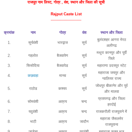
राजपूत नाम
लिस्ट
, गोत्र , वंश, स्थान और जिला की सूची
Rajput Caste List
--------------------------
क्रमांक
नाम
गोत्र
वंश
स्थान और जिला
बुलंदशहर आगरा मेरठ
1.
सूर्यवंशी
भारद्वाज
सूर्य
अलीगढ
मथुरा कानपुर और पूर्वी
2.
गहलोत
बैजवापेण
सूर्य
जिले
3.
सिसोदिया
बैजवापेड
सूर्य
महाराणा उदयपुर स्टेट
महाराजा जयपुर और
4.
कछवाहा
मानव
सूर्य
ग्वालियर राज्य
जोधपुर बीकानेर और पूर्व
5.
राठोड
कश्यप
सूर्य
और मालवा
प्रतापगढ़ और जिला
6.
सोमवंशी
अत्रय
चन्द
हरदोई
7.
यदुवंशी
अत्रय
चन्द
राजकरौली राजपूताने में
महारजा जैसलमेर
8.
भाटी
अत्रय
जादौन
राजपूताना
9.
जाडेचा
अत्रय
यदुवंशी
महाराजा कच्छ भुज