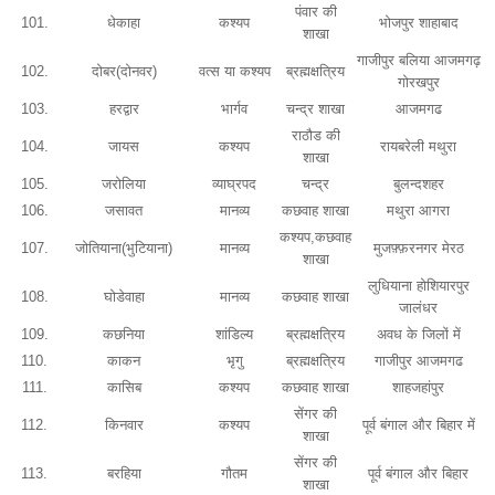
पंवार की
101.
धेकाहा
कश्यप
भोजपुर शाहाबाद
शाखा
गाजीपुर बलिया आजमगढ़
102.
दोबर(दोनवर)
वत्स या कश्यप
ब्रह्मक्षत्रिय
गोरखपुर
103.
हरद्वार
भार्गव
चन्द्र शाखा
आजमगढ
राठौड की
104.
जायस
कश्यप
रायबरेली मथुरा
शाखा
105.
जरोलिया
व्याघ्रपद
चन्द्र
बुलन्दशहर
106.
जसावत
मानव्य
कछवाह शाखा
मथुरा आगरा
कश्यप,कछवाह
107.
जोतियाना(भुटियाना)
मानव्य
मुजफ़्फ़रनगर मेरठ
शाखा
लुधियाना होशियारपुर
108.
घोडेवाहा
मानव्य
कछवाह शाखा
जालंधर
109.
कछनिया
शांडिल्य
ब्रह्मक्षत्रिय
अवध के जिलों में
110.
काकन
भृगु
ब्रह्मक्षत्रिय
गाजीपुर आजमगढ
111.
कासिब
कश्यप
कछवाह शाखा
शाहजहांपुर
सेंगर की
112.
किनवार
कश्यप
पूर्व बंगाल और बिहार में
शाखा
सेंगर की
113.
बरहिया
गौतम
पूर्व बंगाल और बिहार
शाखा