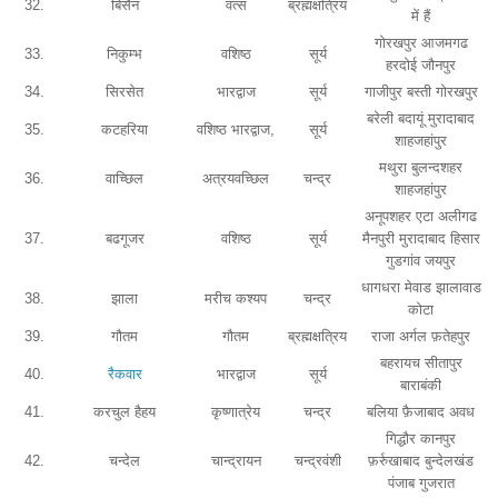
32.
बिसैन
वत्स
ब्रह्मक्षत्रिय
में हैं
गोरखपुर आजमगढ
33.
निकुम्भ
वशिष्ठ
सूर्य
हरदोई जौनपुर
34.
सिरसेत
भारद्वाज
सूर्य
गाजीपुर बस्ती गोरखपुर
बरेली बदायूं मुरादाबाद
35.
कटहरिया
वशिष्ठ भारद्वाज,
सूर्य
शाहजहांपुर
मथुरा बुलन्दशहर
36.
वाच्छिल
अत्रयवच्छिल
चन्द्र
शाहजहांपुर
अनूपशहर एटा अलीगढ
37.
बढगूजर
वशिष्ठ
सूर्य
मैनपुरी मुरादाबाद हिसार
गुडगांव जयपुर
धागधरा मेवाड झालावाड
38.
झाला
मरीच कश्यप
चन्द्र
कोटा
39.
गौतम
गौतम
ब्रह्मक्षत्रिय
राजा अर्गल फ़तेहपुर
बहरायच सीतापुर
40.
रैकवार
भारद्वाज
सूर्य
बाराबंकी
41.
करचुल हैहय
कृष्णात्रेय
चन्द्र
बलिया फ़ैजाबाद अवध
गिद्धौर कानपुर
42.
चन्देल
चान्द्रायन
चन्द्रवंशी
फ़र्रुखाबाद बुन्देलखंड
पंजाब गुजरात