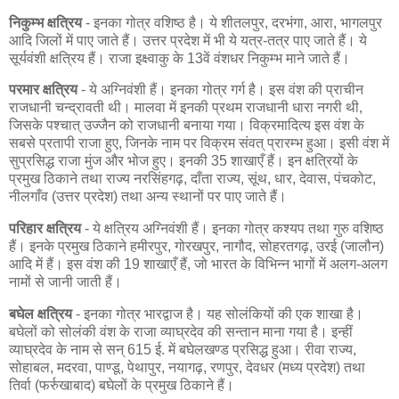
निकुम्भ क्षत्रिय
- इनका गोत्र वशिष्ठ है। ये शीतलपुर, दरभंगा, आरा, भागलपुर
आदि जिलों में पाए जाते हैं। उत्तर प्रदेश में भी ये यत्र-तत्र पाए जाते हैं। ये
सूर्यवंशी क्षत्रिय हैं। राजा इक्ष्वाकु के 13वें वंशधर निकुम्भ माने जाते हैं।
परमार क्षत्रिय
- ये अग्निवंशी हैं। इनका गोत्र गर्ग है। इस वंश की प्राचीन
राजधानी चन्द्रावती थी। मालवा में इनकी प्रथम राजधानी धारा नगरी थी,
जिसके पश्चात् उज्जैन को राजधानी बनाया गया। विक्रमादित्य इस वंश के
सबसे प्रतापी राजा हुए, जिनके नाम पर विक्रम संवत् प्रारम्भ हुआ। इसी वंश में
सुप्रसिद्ध राजा मुंज और भोज हुए। इनकी 35 शाखाएँ हैं। इन क्षत्रियों के
प्रमुख ठिकाने तथा राज्य नरसिंहगढ़, दाँता राज्य, सूंथ, धार, देवास, पंचकोट,
नीलगाँव (उत्तर प्रदेश) तथा अन्य स्थानों पर पाए जाते हैं।
परिहार क्षत्रिय
- ये क्षत्रिय अग्निवंशी हैं। इनका गोत्र कश्यप तथा गुरु वशिष्ठ
हैं। इनके प्रमुख ठिकाने हमीरपुर, गोरखपुर, नागौद, सोहरतगढ़, उरई (जालौन)
आदि में हैं। इस वंश की 19 शाखाएँ हैं, जो भारत के विभिन्न भागों में अलग-अलग
नामों से जानी जाती हैं।
बघेल क्षत्रिय
- इनका गोत्र भारद्वाज है। यह सोलंकियों की एक शाखा है।
बघेलों को सोलंकी वंश के राजा व्याघ्रदेव की सन्तान माना गया है। इन्हीं
व्याघ्रदेव के नाम से सन् 615 ई. में बघेलखण्ड प्रसिद्ध हुआ। रीवा राज्य,
सोहाबल, मदरवा, पाण्डू, पेथापुर, नयागढ़, रणपुर, देवधर (मध्य प्रदेश) तथा
तिर्वा (फर्रुखाबाद) बघेलों के प्रमुख ठिकाने हैं।