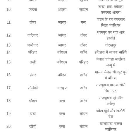
शाखा अवा. कोटला
10.
जादवा
अत्रय
जादौन
उमरगढ आगरा
पाटन के राव तंवरघार
11.
तोमर
व्याघ्र
चन्द
जिला ग्वालियर
धरमपुर का राज और
12.
कटियार
व्याघ्र
तोंवर
हरदोई
13.
पालीवार
व्याघ्र
तोंवर
गोरखपुर
14.
परिहार
कौशल्य
अग्नि
इतिहास में जानना चाहिये
पंजाब कांगड़ा जालंधर
15.
तखी
कौशल्य
परिहार
जम्मू में
मालवा मेवाड धौलपुर पूर्व
16.
पंवार
वशिष्ठ
अग्नि
मे बलिया
राजपूताना मालवा सोरों
17.
सोलंकी
भारद्वाज
अग्नि
जिला एटा
राजपूताना पूर्व और
18.
चौहान
वत्स
अग्नि
सर्वत्र
कोटा बूंदी और हाडौती
19.
हाडा
वत्स
चौहान
देश
खींचीवाडा मालवा
20.
खींची
वत्स
चौहान
ग्वालियर