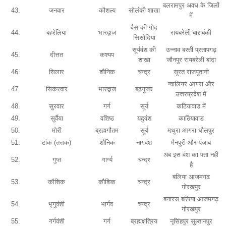
बलरामपुर अवध के जिलों
43.
जनवार
कौशल्य
सोलंकी शाखा
में
वैस की गोद
44.
बहरेलिया
भारद्वाज
रायबरेली बाराबंकी
सिसोदिया
सूर्यवंश की
उन्नाव बस्ती प्रतापगढ़
45.
दीत्तत
कश्यप
शाखा
जौनपुर रायबरेली बांदा
46.
सिलार
शौनिक
चन्द्र
सूरत राजपूतानी
ग्वालियर आगरा और
47.
सिकरवार
भारद्वाज
बढगूजर
उत्तरप्रदेश में
48.
सुरवार
गर्ग
सूर्य
कठियावाड में
49.
सुर्वैया
वशिष्ठ
यदुवंश
काठियावाड
50.
मोरी
ब्रह्मगौतम
सूर्य
मथुरा आगरा धौलपुर
51.
टांक (तत्तक)
शौनिक
नागवंश
मैनपुरी और पंजाब
अब इस वंश का पता नही
52.
गुप्त
गार्ग्य
चन्द्र
है
बलिया आजमगढ
53.
कौशिक
कौशिक
चन्द्र
गोरखपुर
बनारस बलिया आजमगढ़
54.
भृगुवंशी
भार्गव
चन्द्र
गोरखपुर
55.
गर्गवंशी
गर्ग
ब्रह्मक्षत्रिय
नृसिंहपुर सुल्तानपुर