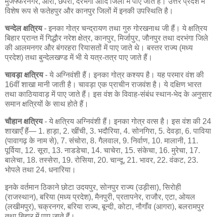
मुजफ्फरनगर, आरा, छपरा, दरभंगा आदि जिलों में पाए जाते हैं। उत्तर प्रदेश में
विशेष रूप से फतेहपुर और कानपुर जिलों में इनकी उपस्थिति है।
चन्देल क्षत्रिय
- इनका गोत्र चन्द्रायण तथा गुरु गोरखनाथ जी हैं। ये क्षत्रिय
बिहार प्रान्त में गिद्धौर नरेश क्षेत्र, कानपुर, मिर्जापुर, जौनपुर तथा दरभंगा जिले
की आलमनगर और बंगरहरा रियासतों में पाए जाते थे। बस्तर राज्य (मध्य
प्रदेश) तथा बुन्देलखण्ड में भी ये यत्र-तत्र पाए जाते हैं।
चावड़ा क्षत्रिय
- ये अग्निवंशी हैं। इनका गोत्र कश्यप है। यह परमार वंश की
16वीं शाखा मानी जाती है। चावड़ा एक प्राचीन राजवंश है। ये दक्षिण भारत
तथा काठियावाड़ में पाए जाते हैं। इस वंश के विवाह-संबंध स्थान-भेद के अनुसार
समान क्षत्रियों के साथ होते हैं।
चौहान क्षत्रिय
- ये क्षत्रिय अग्निवंशी हैं। इनका गोत्र वत्स है। इस वंश की 24
शाखाएँ हैं— 1. हाड़ा, 2. खींची, 3. भदौरिया, 4. सोनगिरा, 5. देवड़ा, 6. पाविया
(पावागढ़ के नाम से), 7. संचोरा, 8. गैलवाल, 9. निर्वाण, 10. मालानी, 11.
पूर्विया, 12. सूरा, 13. नाडडेचा, 14. चाचेरा, 15. संकेचा, 16. मुरेचा, 17.
बालेचा, 18. तस्सेरा, 19. रोसिया, 20. चान्दू, 21. भावर, 22. वंकट, 23.
भोपले तथा 24. धनारिया।
इनके वर्तमान ठिकाने छोटा उदयपुर, सोनपुर राज्य (उड़ीसा), सिरोही
(राजस्थान), बरिया (मध्य प्रदेश), मैनपुरी, प्रतापनेर, राजौर, एटा, ओयल
(लखीमपुर), चक्रनगर, बरिया राज्य, बून्दी, कोटा, नौगाँव (आगरा), बलरामपुर
तथा बिहार में पाए जाते हैं।