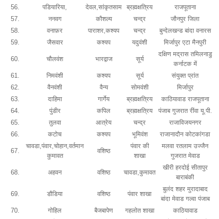
56.
पडियारिया,
देवल,सांकृतसाम
ब्रह्मक्षत्रिय
राजपूताना
57.
ननवग
कौशल्य
चन्द्र
जौनपुर जिला
58.
वनाफ़र
पाराशर,कश्यप
चन्द्र
बुन्देलखन्ड बांदा वनारस
59.
जैसवार
कश्यप
यदुवंशी
मिर्जापुर एटा मैनपुरी
दक्षिण मद्रास तमिलनाडु
60.
चौलवंश
भारद्वाज
सूर्य
कर्नाटक में
61.
निमवंशी
कश्यप
सूर्य
संयुक्त प्रांत
62.
वैनवंशी
वैन्य
सोमवंशी
मिर्जापुर
63.
दाहिमा
गार्गेय
ब्रह्मक्षत्रिय
काठियावाड राजपूताना
64.
पुंडीर
कपिल
ब्रह्मक्षत्रिय
पंजाब गुजरात रींवा यू.पी.
65.
तुलवा
आत्रेय
चन्द्र
राजाविजयनगर
66.
कटोच
कश्यप
भूमिवंश
राजानादौन कोटकांगडा
चावडा,पंवार,चोहान,वर्तमान
पंवार की
मलवा रतलाम उज्जैन
67.
वशिष्ठ
कुमावत
शाखा
गुजरात मेवाड
खीरी हरदोई सीतापुर
68.
अहवन
वशिष्ठ
चावडा,कुमावत
बाराबंकी
बुलंद शहर मुरादाबाद
69.
डौडिया
वशिष्ठ
पंवार शाखा
बांदा मेवाड गल्वा पंजाब
70.
गोहिल
बैजबापेण
गहलोत शाखा
काठियावाड