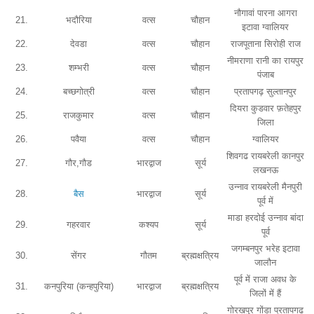
नौगावां पारना आगरा
21.
भदौरिया
वत्स
चौहान
इटावा ग्वालियर
22.
देवडा
वत्स
चौहान
राजपूताना सिरोही राज
नीमराणा रानी का रायपुर
23.
शम्भरी
वत्स
चौहान
पंजाब
24.
बच्छगोत्री
वत्स
चौहान
प्रतापगढ़ सुल्तानपुर
दियरा कुडवार फ़तेहपुर
25.
राजकुमार
वत्स
चौहान
जिला
26.
पवैया
वत्स
चौहान
ग्वालियर
शिवगढ रायबरेली कानपुर
27.
गौर,गौड
भारद्वाज
सूर्य
लखनऊ
उन्नाव रायबरेली मैनपुरी
28.
बैस
भारद्वाज
सूर्य
पूर्व में
माडा हरदोई उन्नाव बांदा
29.
गहरवार
कश्यप
सूर्य
पूर्व
जगम्बनपुर भरेह इटावा
30.
सेंगर
गौतम
ब्रह्मक्षत्रिय
जालौन
पूर्व में राजा अवध के
31.
कनपुरिया (कन्हपुरिया)
भारद्वाज
ब्रह्मक्षत्रिय
जिलों में हैं
गोरखपुर गोंडा प्रतापगढ