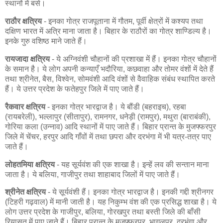
स्थानों में बसे।
राठौर क्षत्रिय
- इनका गोत्र राजपूताना में गौतम, पूर्वी क्षेत्रों में कश्यप तथा
दक्षिण भारत में अत्रि माना जाता है। बिहार के राठौरों का गोत्र शाण्डिल्य है।
इनके गुरु वशिष्ठ माने जाते हैं।
रायजादा क्षत्रिय
- ये अग्निवंशी चौहानों की प्रशाखा में हैं। इनका गोत्र चौहानों
के समान है। ये लोग अपनी कन्याएँ भदौरिया, कछवाहा और तोमर वंशों में देते हैं
तथा श्रीनेत, बैस, विश्वेन, सोमवंशी आदि वंशों से वैवाहिक संबंध स्थापित करते
हैं। ये उत्तर प्रदेश के फतेहपुर जिले में पाए जाते हैं।
रैकवार क्षत्रिय
- इनका गोत्र भारद्वाज है। ये बौंडी (बहराइच), रहबा
(रायबरेली), भल्लापुर (सीतापुर), रामनगर, धनेड़ी (रामपुर), मथुरा (बाराबंकी),
गोरिया कला (उन्नाव) आदि स्थानों में पाए जाते हैं। बिहार प्रान्त के मुजफ्फरपुर
जिले में चेंचर, हरपुर आदि गाँवों में तथा छपरा और दरभंगा में भी यत्र-तत्र पाए
जाते हैं।
लोहतमिया क्षत्रिय
- यह सूर्यवंश की एक शाखा है। इन्हें लव की सन्तान माना
जाता है। ये बलिया, गाजीपुर तथा शाहाबाद जिलों में पाए जाते हैं।
श्रीनेत क्षत्रिय
- ये सूर्यवंशी हैं। इनका गोत्र भारद्वाज है। इनकी गद्दी श्रीनगर
(टिहरी गढ़वाल) में मानी जाती है। यह निकुम्भ वंश की एक प्रसिद्ध शाखा है। ये
लोग उत्तर प्रदेश के गाजीपुर, बलिया, गोरखपुर तथा बस्ती जिले की बाँसी
रियासत में पाए जाते हैं। बिहार प्रान्त के मुजफ्फरपुर, भागलपुर, दरभंगा और