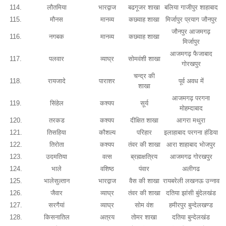
114.
लौतमिया
भारद्वाज
बढगूजर शाखा
बलिया गाजीपुर शाहाबाद
115.
मौनस
मानव्य
कछवाह शाखा
मिर्जापुर प्रयाग जौनपुर
जौनपुर आजमगढ़
116.
नगबक
मानव्य
कछवाह शाखा
मिर्जापुर
आजमगढ़ फैजाबाद
117.
पलवार
व्याघ्र
सोमवंशी शाखा
गोरखपुर
चन्द्र की
118.
रायजादे
पाराशर
पूर्व अवध में
शाखा
आजमगढ़ परगना
119.
सिंहेल
कश्यप
सूर्य
मोहम्दाबाद
120.
तरकड
कश्यप
दीक्षित शाखा
आगरा मथुरा
121.
तिसहिया
कौशल्य
परिहार
इलाहाबाद परगना हंडिया
122.
तिरोता
कश्यप
तंवर की शाखा
आरा शाहाबाद भोजपुर
123.
उदमतिया
वत्स
ब्रह्मक्षत्रिय
आजमगढ गोरखपुर
124.
भाले
वशिष्ठ
पंवार
अलीगढ
125.
भालेसुल्तान
भारद्वाज
वैस की शाखा
रायबरेली लखनऊ उन्नाव
126.
जैवार
व्याघ्र
तंवर की शाखा
दतिया झांसी बुंदेलखंड
127.
सरगैयां
व्याघ्र
सोम वंश
हमीरपुर बुन्देलखण्ड
128.
किसनातिल
अत्रय
तोमर शाखा
दतिया बुन्देलखंड