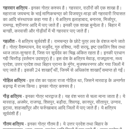
गहरवार क्षत्रिय
- इनका गोत्र कश्यप है। गहरवार, राठौरों की एक शाखा है।
महाराजा जयचन्द के भाई माणिकचन्द्र को विजयपुर-माड़ा की गहरवारी रियासत
का आदि संस्थापक कहा गया है। ये क्षत्रिय इलाहाबाद, बनारस, मिर्जापुर,
रामगढ़, श्रीनगर आदि में पाए जाते हैं। इनकी एक शाखा बुन्देला है। बिहार में
बागही, करवासी और गोड़ीवाँ में भी गहरवार पाए जाते हैं।
गहलौत
- ये क्षत्रिय सूर्यवंशी हैं। रामचन्द्र के छोटे पुत्र लव के वंशज माने जाते
हैं। गोत्र वैशम्पायन, वेद यजुर्वेद, गुरु वशिष्ठ, नदी सरयू, इष्ट एकलिंग शिव तथा
ध्वज लाल-सुनहरा है, जिस पर सूर्यदेव का चिह्न अंकित रहता है। इनकी प्रधान
गद्दी चित्तौड़ (वर्तमान उदयपुर) है। इस वंश के क्षत्रिय मेवाड़, राजपूताना, मध्य
प्रदेश, उत्तर प्रदेश तथा बिहार प्रान्त के मुंगेर, मुजफ्फरनगर और गया जिलों में
पाए जाते हैं। इसकी 24 शाखाएँ थीं, जिनमें से अधिकांश शाखाएँ समाप्त हो गईं।
गोहिल क्षत्रिय
- इस वंश का पहला राजा गोहिल था, जिसने मारवाड़ के अन्तर्गत
बड़गढ़ में राज्य किया। इनका गोत्र कश्यप है।
गौड़ क्षत्रिय
- इनका गोत्र भारद्वाज है। यह वंश भरत से चला माना जाता है। ये
मारवाड़, अजमेर, राजगढ़, शिवपुर, बड़ौदा, शिवगढ़, कानपुर, सीतापुर, उन्नाव,
इटावा, शाहजहाँपुर और फर्रुखाबाद आदि जिलों में पाए जाते हैं। ये क्षत्रिय
सूर्यवंशी हैं।
गौतम क्षत्रिय
- इनका गोत्र गौतम है। ये उत्तर प्रदेश तथा बिहार के