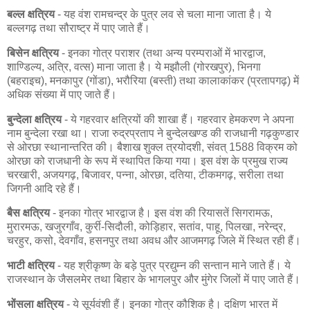
बल्ल क्षत्रिय
- यह वंश रामचन्द्र के पुत्र लव से चला माना जाता है। ये
बल्लगढ़ तथा सौराष्ट्र में पाए जाते हैं।
बिसेन क्षत्रिय
- इनका गोत्र पराशर (तथा अन्य परम्पराओं में भारद्वाज,
शाण्डिल्य, अत्रि, वत्स) माना जाता है। ये मझौली (गोरखपुर), भिनगा
(बहराइच), मनकापुर (गोंडा), भरौरिया (बस्ती) तथा कालाकांकर (प्रतापगढ़) में
अधिक संख्या में पाए जाते हैं।
बुन्देला क्षत्रिय
- ये गहरवार क्षत्रियों की शाखा हैं। गहरवार हेमकरण ने अपना
नाम बुन्देला रखा था। राजा रुद्रप्रताप ने बुन्देलखण्ड की राजधानी गढ़कुण्डार
से ओरछा स्थानान्तरित की। बैशाख शुक्ल त्रयोदशी, संवत् 1588 विक्रम को
ओरछा को राजधानी के रूप में स्थापित किया गया। इस वंश के प्रमुख राज्य
चरखारी, अजयगढ़, बिजावर, पन्ना, ओरछा, दतिया, टीकमगढ़, सरीला तथा
जिगनी आदि रहे हैं।
बैस क्षत्रिय
- इनका गोत्र भारद्वाज है। इस वंश की रियासतें सिगरामऊ,
मुरारमऊ, खजुरगाँव, कुर्री-सिदौली, कोड़िहार, सतांव, पाहू, पिलखा, नरेन्द्र,
चरहुर, कसो, देवगाँव, हसनपुर तथा अवध और आजमगढ़ जिले में स्थित रही हैं।
भाटी क्षत्रिय
- यह श्रीकृष्ण के बड़े पुत्र प्रद्युम्न की सन्तान माने जाते हैं। ये
राजस्थान के जैसलमेर तथा बिहार के भागलपुर और मुंगेर जिलों में पाए जाते हैं।
भोंसला क्षत्रिय
- ये सूर्यवंशी हैं। इनका गोत्र कौशिक है। दक्षिण भारत में