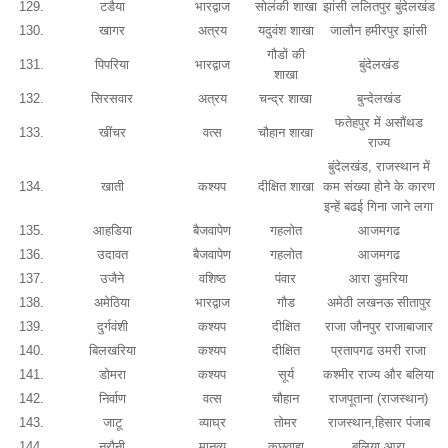
129.
टडैया
भारद्वाज
सोलंकी शाखा
झांसी ललितपुर बुंदेलखंड
130.
खागर
अत्रय
यदुवंश शाखा
जालौन हमीरपुर झांसी
गौडों की
131.
पिपरिया
भारद्वाज
बुंदेलखंड
शाखा
132.
सिरसवार
अत्रय
चन्द्र शाखा
बुन्देलखंड
फतेहपुर में असौंथड
133.
खींचर
वत्स
चौहान शाखा
राज्य
बुंदेलखंड, राजस्थान में
134.
खाती
कश्यप
दीक्षित शाखा
कम संख्या होने के कारण
इन्हें बढई गिना जाने लगा
135.
आहडिया
बैजवापेण
गहलोत
आजमगढ
136.
उदावत
बैजवापेण
गहलोत
आजमगढ
137.
उजैने
वशिष्ठ
पंवार
आरा डुमरिया
138.
अमेठिया
भारद्वाज
गौड
अमेठी लखनऊ सीतापुर
139.
दुर्गवंशी
कश्यप
दीक्षित
राजा जौनपुर राजाबाजार
140.
बिलखरिया
कश्यप
दीक्षित
प्रतापगढ उमरी राजा
141.
डोमरा
कश्यप
सूर्य
कश्मीर राज्य और बलिया
142.
निर्वाण
वत्स
चौहान
राजपूताना (राजस्थान)
143.
जाटू
व्याघ्र
तोमर
राजस्थान,हिसार पंजाब
144.
नरौनी
मानव्य
कछवाहा
बलिया आरा