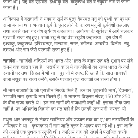
जाता था। यह वंश सूर्यवंश, इक्ष्वाकु वंश, ककुत्स्थ वंश व रघुवंश नाम से जाना
जाता है।
आदिकाल में ब्रह्माजी ने भगवान सूर्य के पुत्र वैवस्वत मनु को पृथ्वी का प्रथम
राजा बनाया था। भगवान सूर्य के पुत्र होने के कारण मनुजी सूर्यवंशी कहलाए
तथा उनसे चला यह वंश सूर्यवंश कहलाया। अयोध्या के सूर्यवंश में आगे चलकर
प्रतापी राजा रघु हुए। राजा रघु से यह वंश रघुवंश कहलाया। इस वंश में
इक्ष्वाकु, ककुत्स्थ, हरिश्चन्द्र, मान्धाता, सगर, भगीरथ, अम्बरीष, दिलीप, रघु,
दशरथ और राम जैसे प्रतापी राजा हुए हैं।
नागवंश
- नागवंशी क्षत्रियों का भारत और भारत के बाहर एक बड़े भूभाग पर लंबे
समय तक शासन रहा है। प्राचीन काल में नागवंशियों का राज्य भारत के कई
स्थानों पर तथा सिंहल में भी था। पुराणों में स्पष्ट लिखा है कि सात नागवंशी
राजा मथुरा पर राज्य करेंगे, उसके पश्चात् गुप्त राजाओं का राज्य होगा।
नौ नाग राजाओं के जो प्राचीन सिक्के मिले हैं, उन पर 'बृहस्पति नाग', 'देवनाग',
'गणपति नाग' इत्यादि नाम मिलते हैं। ये नागगण विक्रम संवत् 150 और 250
के बीच राज्य करते थे। इन नव नागों की राजधानी कहाँ थी, इसका ठीक पता
नहीं है, पर अधिकांश विद्वानों का मत यही है कि उनकी राजधानी 'नरवर' थी।
मथुरा और भरतपुर से लेकर ग्वालियर और उज्जैन तक का भू-भाग नागवंशियों के
अधिकार में था। कृष्णकाल में नाग जाति ब्रज में आकर बस गई थी। इस जाति
की अपनी एक पृथक संस्कृति थी। कालिय नाग को संघर्ष में पराजित करके