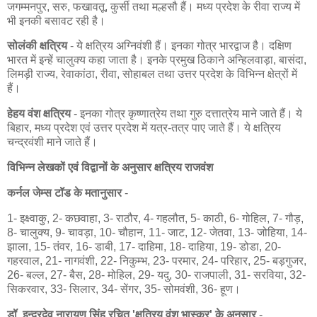
जगम्मनपुर, सरु, फखावतू, कुर्सी तथा मल्हसौ हैं। मध्य प्रदेश के रीवा राज्य में
भी इनकी बसावट रही है।
सोलंकी क्षत्रिय
- ये क्षत्रिय अग्निवंशी हैं। इनका गोत्र भारद्वाज है। दक्षिण
भारत में इन्हें चालुक्य कहा जाता है। इनके प्रमुख ठिकाने अन्हिलवाड़ा, बासंदा,
लिमड़ी राज्य, रेवाकांठा, रीवा, सोहाबल तथा उत्तर प्रदेश के विभिन्न क्षेत्रों में
हैं।
हेहय वंश क्षत्रिय
- इनका गोत्र कृष्णात्रेय तथा गुरु दत्तात्रेय माने जाते हैं। ये
बिहार, मध्य प्रदेश एवं उत्तर प्रदेश में यत्र-तत्र पाए जाते हैं। ये क्षत्रिय
चन्द्रवंशी माने जाते हैं।
विभिन्न लेखकों एवं विद्वानों के अनुसार क्षत्रिय राजवंश
कर्नल जेम्स टॉड के मतानुसार
-
1- इक्ष्वाकु, 2- कछवाहा, 3- राठौर, 4- गहलौत, 5- काठी, 6- गोहिल, 7- गौड़,
8- चालुक्य, 9- चावड़ा, 10- चौहान, 11- जाट, 12- जेतवा, 13- जोहिया, 14-
झाला, 15- तंवर, 16- डाबी, 17- दाहिमा, 18- दाहिया, 19- डोडा, 20-
गहरवाल, 21- नागवंशी, 22- निकुम्भ, 23- परमार, 24- परिहार, 25- बड़गुजर,
26- बल्ल, 27- बैस, 28- मोहिल, 29- यदु, 30- राजपाली, 31- सरविया, 32-
सिकरवार, 33- सिलार, 34- सेंगर, 35- सोमवंशी, 36- हूण।
डॉ. इन्द्रदेव नारायण सिंह रचित 'क्षत्रिय वंश भास्कर' के अनुसार
-