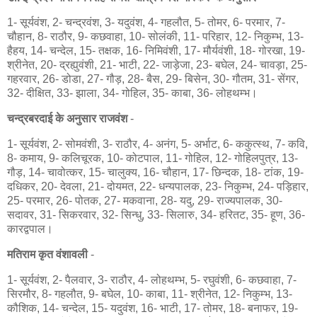
1- सूर्यवंश, 2- चन्द्रवंश, 3- यदुवंश, 4- गहलौत, 5- तोमर, 6- परमार, 7-
चौहान, 8- राठौर, 9- कछवाहा, 10- सोलंकी, 11- परिहार, 12- निकुम्भ, 13-
हैहय, 14- चन्देल, 15- तक्षक, 16- निमिवंशी, 17- मौर्यवंशी, 18- गोरखा, 19-
श्रीनेत, 20- द्रह्युवंशी, 21- भाटी, 22- जाड़ेजा, 23- बघेल, 24- चावड़ा, 25-
गहरवार, 26- डोडा, 27- गौड़, 28- बैस, 29- बिसेन, 30- गौतम, 31- सेंगर,
32- दीक्षित, 33- झाला, 34- गोहिल, 35- काबा, 36- लोहथम्भ।
चन्द्रबरदाई के अनुसार राजवंश
-
1- सूर्यवंश, 2- सोमवंशी, 3- राठौर, 4- अनंग, 5- अर्भाट, 6- ककुत्स्थ, 7- कवि,
8- कमाय, 9- कलिचूरक, 10- कोटपाल, 11- गोहिल, 12- गोहिलपुत्र, 13-
गौड़, 14- चावोत्कर, 15- चालुक्य, 16- चौहान, 17- छिन्दक, 18- टांक, 19-
दधिकर, 20- देवला, 21- दोयमत, 22- धन्यपालक, 23- निकुम्भ, 24- पड़िहार,
25- परमार, 26- पोतक, 27- मकवाना, 28- यदु, 29- राज्यपालक, 30-
सदावर, 31- सिकरवार, 32- सिन्धु, 33- सिलारु, 34- हरितट, 35- हूण, 36-
कारद्वपाल।
मतिराम कृत वंशावली
-
1- सूर्यवंश, 2- पैलवार, 3- राठौर, 4- लोहथम्भ, 5- रघुवंशी, 6- कछवाहा, 7-
सिरमौर, 8- गहलौत, 9- बघेल, 10- काबा, 11- श्रीनेत, 12- निकुम्भ, 13-
कौशिक, 14- चन्देल, 15- यदुवंश, 16- भाटी, 17- तोमर, 18- बनाफर, 19-