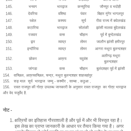
145.
भनवग
भारद्वाज
कनपुरिया
जौनपुर व भदोही
146.
देवरिया
वशिष्ठ
पंवार
बिहार मुंगेर भागलपुर
147.
रक्षेल
कश्यप
सूर्य
रीवा राज्य में बघेलखंड
148.
कटारिया
भारद्वाज
सोलंकी
झांसी मालवा बुंदेलखंड
149.
रजवार
वत्स
चौहान
पूर्व में बुन्देलखंड
150.
द्वार
व्याघ्र
तोमर
जालौन झांसी हमीरपुर
151.
इन्दौरिया
व्याघ्र
तोमर
आगरा मथुरा बुलन्दशहर
अलीगढ़ मथुरा
152.
छोकर
अत्रय
यदुवंश
बुलन्दशहर
153.
जांगडा
वत्स
चौहान
बुलंदशहर पूर्व में झांसी
154. वाच्छिल, अत्रयवच्छिल, चन्द्र, मथुरा बुलन्दशहर शाहजहांपुर
155.
सड़ माल सूर्य भारद्वाज जम्मू - कश्मीर , साम्बा , कठुआ ,
156. रावत राजपूत की गोत्र उपलब्ध जानकारी के अनुसार रावत राजपूत का गोत्र भारद्वाज
और वेद यजुर्वेद है.
नोट -
क्षत्रियों का इतिहास गौरवशाली है और पूर्व में और भी विस्तृत रहा है।
इस लेख का प्राप्त जानकारी के आधार पर तैयार किया गया है। अगर