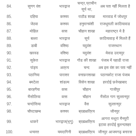
चन्द्र,प्राचीन
84.
सुणग वंश
भारद्वाज
अब पता नहीं मिलता है
सूर्य था,
85.
दहिया
कश्यप
राठौड शाखा
मारवाड में जोधपुर
86.
जेठवा
कश्यप
हनुमानवंशी
राजधूमली काठियावाड
87.
मोहिल
वत्स
चौहान शाखा
महाराष्ट्र मे है
88.
बल्ला
भारद्वाज
सूर्य
काठियावाड़ में मिलते हैं
89.
डाबी
वशिष्ठ
यदुवंश
राजस्थान
90.
खरवड
वशिष्ठ
यदुवंश
मेवाड उदयपुर
91.
सुकेत
भारद्वाज
गौड की शाखा
पंजाब में पहाडी राजा
92.
पांड्य
अत्रय
चन्द
अब इस वंश का पता नहीं
93.
पठानिया
पाराशर
वनाफ़रशाखा
पठानकोट राजा पंजाब
94.
बमटेला
शांडल्य
विसेन शाखा
हरदोई फ़र्रुखाबाद
95.
बारहगैया
वत्स
चौहान
गाजीपुर
96.
भैंसोलिया
वत्स
चौहान
भैंसोल गाग सुल्तानपुर
97.
चन्दोसिया
भारद्वाज
वैस
सुल्तानपुर
98.
चौपटखम्ब
कश्यप
ब्रह्मक्षत्रिय
जौनपुर
आगरा मथुरा मैनपुरी
99.
धाकरे
भारद्वाज(भृगु)
ब्रह्मक्षत्रिय
इटावा हरदोई बुलन्दशहर
100.
धन्वस्त
यमदागिनी
ब्रह्मक्षत्रिय
जौनपुर आजमगढ़ बनारस