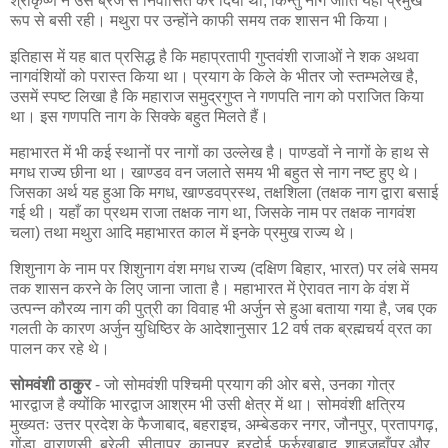
श्रीकृष्ण ने उसे ब्रज से निर्वासित कर दिया था, किन्तु नाग जाति यहाँ प्रमुख
रूप से बसी रही। मथुरा पर उन्होंने काफी समय तक शासन भी किया।
इतिहास में यह बात प्रसिद्ध है कि महाप्रतापी गुप्तवंशी राजाओं ने शक अथवा
नागवंशियों को परास्त किया था। प्रयाग के किले के भीतर जो स्तम्भलेख है,
उसमें स्पष्ट लिखा है कि महाराज समुद्रगुप्त ने गणपति नाग को पराजित किया
था। इस गणपति नाग के सिक्के बहुत मिलते हैं।
महाभारत में भी कई स्थानों पर नागों का उल्लेख है। पाण्डवों ने नागों के हाथ से
मगध राज्य छीना था। खाण्डव वन जलाते समय भी बहुत से नाग नष्ट हुए थे।
जिसका अर्थ यह हुआ कि मगध, खाण्डवप्रस्थ, तक्षशिला (तक्षक नाग द्वारा बसाई
गई थी। यहाँ का प्रथम राजा तक्षक नाग था, जिसके नाम पर तक्षक नागवंश
चला) तथा मथुरा आदि महाभारत काल में इनके प्रमुख राज्य थे।
शिशुनाग के नाम पर शिशुनाग वंश मगध राज्य (दक्षिण बिहार, भारत) पर लंबे समय
तक शासन करने के लिए जाना जाता है। महाभारत में ऐरावत नाग के वंश में
उत्पन्न कौरव्य नाग की पुत्री का विवाह भी अर्जुन से हुआ बताया गया है, जब एक
गलती के कारण अर्जुन युधिष्ठिर के आदेशानुसार 12 वर्ष तक ब्रह्मचर्य व्रत का
पालन कर रहे थे।
सोमवंशी ठाकुर
- जो सोमवंशी पश्चिमी प्रयाग की ओर बसे, उनका गोत्र
भारद्वाज है क्योंकि भारद्वाज आश्रम भी उसी क्षेत्र में था। सोमवंशी क्षत्रिय
मुख्यतः उत्तर प्रदेश के फैजाबाद, बहराइच, अम्बेडकर नगर, जौनपुर, प्रतापगढ़,
गोंडा, वाराणसी, बरेली, सीतापुर, कानपुर, हरदोई, फर्रुखाबाद, शाहजहाँपुर और