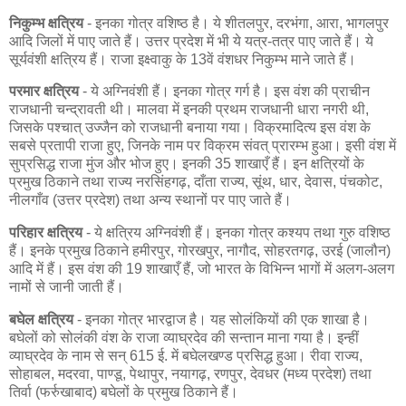
निकुम्भ क्षत्रिय
- इनका गोत्र वशिष्ठ है। ये शीतलपुर, दरभंगा, आरा, भागलपुर
आदि जिलों में पाए जाते हैं। उत्तर प्रदेश में भी ये यत्र-तत्र पाए जाते हैं। ये
सूर्यवंशी क्षत्रिय हैं। राजा इक्ष्वाकु के 13वें वंशधर निकुम्भ माने जाते हैं।
परमार क्षत्रिय
- ये अग्निवंशी हैं। इनका गोत्र गर्ग है। इस वंश की प्राचीन
राजधानी चन्द्रावती थी। मालवा में इनकी प्रथम राजधानी धारा नगरी थी,
जिसके पश्चात् उज्जैन को राजधानी बनाया गया। विक्रमादित्य इस वंश के
सबसे प्रतापी राजा हुए, जिनके नाम पर विक्रम संवत् प्रारम्भ हुआ। इसी वंश में
सुप्रसिद्ध राजा मुंज और भोज हुए। इनकी 35 शाखाएँ हैं। इन क्षत्रियों के
प्रमुख ठिकाने तथा राज्य नरसिंहगढ़, दाँता राज्य, सूंथ, धार, देवास, पंचकोट,
नीलगाँव (उत्तर प्रदेश) तथा अन्य स्थानों पर पाए जाते हैं।
परिहार क्षत्रिय
- ये क्षत्रिय अग्निवंशी हैं। इनका गोत्र कश्यप तथा गुरु वशिष्ठ
हैं। इनके प्रमुख ठिकाने हमीरपुर, गोरखपुर, नागौद, सोहरतगढ़, उरई (जालौन)
आदि में हैं। इस वंश की 19 शाखाएँ हैं, जो भारत के विभिन्न भागों में अलग-अलग
नामों से जानी जाती हैं।
बघेल क्षत्रिय
- इनका गोत्र भारद्वाज है। यह सोलंकियों की एक शाखा है।
बघेलों को सोलंकी वंश के राजा व्याघ्रदेव की सन्तान माना गया है। इन्हीं
व्याघ्रदेव के नाम से सन् 615 ई. में बघेलखण्ड प्रसिद्ध हुआ। रीवा राज्य,
सोहाबल, मदरवा, पाण्डू, पेथापुर, नयागढ़, रणपुर, देवधर (मध्य प्रदेश) तथा
तिर्वा (फर्रुखाबाद) बघेलों के प्रमुख ठिकाने हैं।