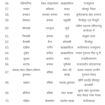
56.
पडियारिया,
देवल,सांकृतसाम
ब्रह्मक्षत्रिय
राजपूताना
57.
ननवग
कौशल्य
चन्द्र
जौनपुर जिला
58.
वनाफ़र
पाराशर,कश्यप
चन्द्र
बुन्देलखन्ड बांदा वनारस
59.
जैसवार
कश्यप
यदुवंशी
मिर्जापुर एटा मैनपुरी
दक्षिण मद्रास तमिलनाडु
60.
चौलवंश
भारद्वाज
सूर्य
कर्नाटक में
61.
निमवंशी
कश्यप
सूर्य
संयुक्त प्रांत
62.
वैनवंशी
वैन्य
सोमवंशी
मिर्जापुर
63.
दाहिमा
गार्गेय
ब्रह्मक्षत्रिय
काठियावाड राजपूताना
64.
पुंडीर
कपिल
ब्रह्मक्षत्रिय
पंजाब गुजरात रींवा यू.पी.
65.
तुलवा
आत्रेय
चन्द्र
राजाविजयनगर
66.
कटोच
कश्यप
भूमिवंश
राजानादौन कोटकांगडा
चावडा,पंवार,चोहान,वर्तमान
पंवार की
मलवा रतलाम उज्जैन
67.
वशिष्ठ
कुमावत
शाखा
गुजरात मेवाड
खीरी हरदोई सीतापुर
68.
अहवन
वशिष्ठ
चावडा,कुमावत
बाराबंकी
बुलंद शहर मुरादाबाद
69.
डौडिया
वशिष्ठ
पंवार शाखा
बांदा मेवाड गल्वा पंजाब
70.
गोहिल
बैजबापेण
गहलोत शाखा
काठियावाड