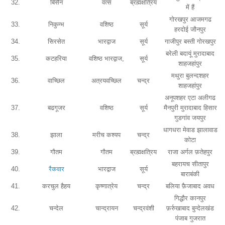
32.
बिसैन
वत्स
ब्रह्मक्षत्रिय
में हैं
गोरखपुर आजमगढ
33.
निकुम्भ
वशिष्ठ
सूर्य
हरदोई जौनपुर
34.
सिरसेत
भारद्वाज
सूर्य
गाजीपुर बस्ती गोरखपुर
बरेली बदायूं मुरादाबाद
35.
कटहरिया
वशिष्ठ भारद्वाज,
सूर्य
शाहजहांपुर
मथुरा बुलन्दशहर
36.
वाच्छिल
अत्रयवच्छिल
चन्द्र
शाहजहांपुर
अनूपशहर एटा अलीगढ
37.
बढगूजर
वशिष्ठ
सूर्य
मैनपुरी मुरादाबाद हिसार
गुडगांव जयपुर
धागधरा मेवाड झालावाड
38.
झाला
मरीच कश्यप
चन्द्र
कोटा
39.
गौतम
गौतम
ब्रह्मक्षत्रिय
राजा अर्गल फ़तेहपुर
बहरायच सीतापुर
40.
रैकवार
भारद्वाज
सूर्य
बाराबंकी
41.
करचुल हैहय
कृष्णात्रेय
चन्द्र
बलिया फ़ैजाबाद अवध
गिद्धौर कानपुर
42.
चन्देल
चान्द्रायन
चन्द्रवंशी
फ़र्रुखाबाद बुन्देलखंड
पंजाब गुजरात