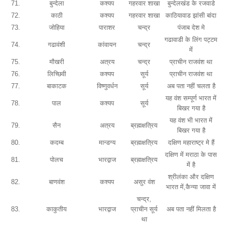
71.
बुन्देला
कश्यप
गहरवार शाखा
बुन्देलखंड के रजवाडे
72.
काठी
कश्यप
गहरवार शाखा
काठियावाड झांसी बांदा
73.
जोहिया
पाराशर
चन्द्र
पंजाब देश मे
गढावाडी के लिंग पट्टम
74.
गढावंशी
कांवायन
चन्द्र
में
75.
मौखरी
अत्रय
चन्द्र
प्राचीन राजवंश था
76.
लिच्छिवी
कश्यप
सूर्य
प्राचीन राजवंश था
77.
बाकाटक
विष्णुवर्धन
सूर्य
अब पता नहीं चलता है
यह वंश सम्पूर्ण भारत में
78.
पाल
कश्यप
सूर्य
बिखर गया है
यह वंश भी भारत में
79.
सैन
अत्रय
ब्रह्मक्षत्रिय
बिखर गया है
80.
कदम्ब
मान्डग्य
ब्रह्मक्षत्रिय
दक्षिण महाराष्ट्र मे हैं
दक्षिण में मराठा के पास
81.
पोलच
भारद्वाज
ब्रह्मक्षत्रिय
में है
श्रीलंका और दक्षिण
82.
बाणवंश
कश्यप
असुर वंश
भारत में,कैन्या जावा में
चन्द्र,
83.
काकुतीय
भारद्वाज
प्राचीन सूर्य
अब पता नहीं मिलता है
था