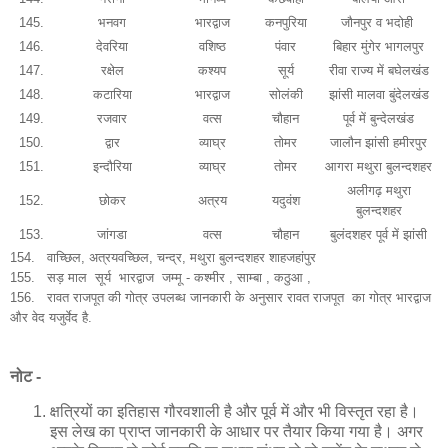
145.
भनवग
भारद्वाज
कनपुरिया
जौनपुर व भदोही
146.
देवरिया
वशिष्ठ
पंवार
बिहार मुंगेर भागलपुर
147.
रक्षेल
कश्यप
सूर्य
रीवा राज्य में बघेलखंड
148.
कटारिया
भारद्वाज
सोलंकी
झांसी मालवा बुंदेलखंड
149.
रजवार
वत्स
चौहान
पूर्व में बुन्देलखंड
150.
द्वार
व्याघ्र
तोमर
जालौन झांसी हमीरपुर
151.
इन्दौरिया
व्याघ्र
तोमर
आगरा मथुरा बुलन्दशहर
अलीगढ़ मथुरा
152.
छोकर
अत्रय
यदुवंश
बुलन्दशहर
153.
जांगडा
वत्स
चौहान
बुलंदशहर पूर्व में झांसी
154. वाच्छिल, अत्रयवच्छिल, चन्द्र, मथुरा बुलन्दशहर शाहजहांपुर
155.
सड़ माल सूर्य भारद्वाज जम्मू - कश्मीर , साम्बा , कठुआ ,
156. रावत राजपूत की गोत्र उपलब्ध जानकारी के अनुसार रावत राजपूत का गोत्र भारद्वाज
और वेद यजुर्वेद है.
नोट -
क्षत्रियों का इतिहास गौरवशाली है और पूर्व में और भी विस्तृत रहा है।
इस लेख का प्राप्त जानकारी के आधार पर तैयार किया गया है। अगर