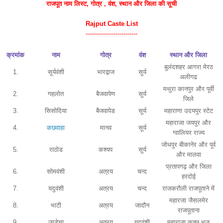
राजपूत नाम
लिस्ट
, गोत्र , वंश, स्थान और जिला की सूची
Rajput Caste List
--------------------------
क्रमांक
नाम
गोत्र
वंश
स्थान और जिला
बुलंदशहर आगरा मेरठ
1.
सूर्यवंशी
भारद्वाज
सूर्य
अलीगढ
मथुरा कानपुर और पूर्वी
2.
गहलोत
बैजवापेण
सूर्य
जिले
3.
सिसोदिया
बैजवापेड
सूर्य
महाराणा उदयपुर स्टेट
महाराजा जयपुर और
4.
कछवाहा
मानव
सूर्य
ग्वालियर राज्य
जोधपुर बीकानेर और पूर्व
5.
राठोड
कश्यप
सूर्य
और मालवा
प्रतापगढ़ और जिला
6.
सोमवंशी
अत्रय
चन्द
हरदोई
7.
यदुवंशी
अत्रय
चन्द
राजकरौली राजपूताने में
महारजा जैसलमेर
8.
भाटी
अत्रय
जादौन
राजपूताना
9.
जाडेचा
अत्रय
यदुवंशी
महाराजा कच्छ भुज