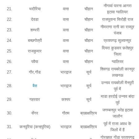
नौगावां पारना आगरा
21.
भदौरिया
वत्स
चौहान
इटावा ग्वालियर
22.
देवडा
वत्स
चौहान
राजपूताना सिरोही राज
नीमराणा रानी का रायपुर
23.
शम्भरी
वत्स
चौहान
पंजाब
24.
बच्छगोत्री
वत्स
चौहान
प्रतापगढ़ सुल्तानपुर
दियरा कुडवार फ़तेहपुर
25.
राजकुमार
वत्स
चौहान
जिला
26.
पवैया
वत्स
चौहान
ग्वालियर
शिवगढ रायबरेली कानपुर
27.
गौर,गौड
भारद्वाज
सूर्य
लखनऊ
उन्नाव रायबरेली मैनपुरी
28.
बैस
भारद्वाज
सूर्य
पूर्व में
माडा हरदोई उन्नाव बांदा
29.
गहरवार
कश्यप
सूर्य
पूर्व
जगम्बनपुर भरेह इटावा
30.
सेंगर
गौतम
ब्रह्मक्षत्रिय
जालौन
पूर्व में राजा अवध के
31.
कनपुरिया (कन्हपुरिया)
भारद्वाज
ब्रह्मक्षत्रिय
जिलों में हैं
गोरखपुर गोंडा प्रतापगढ