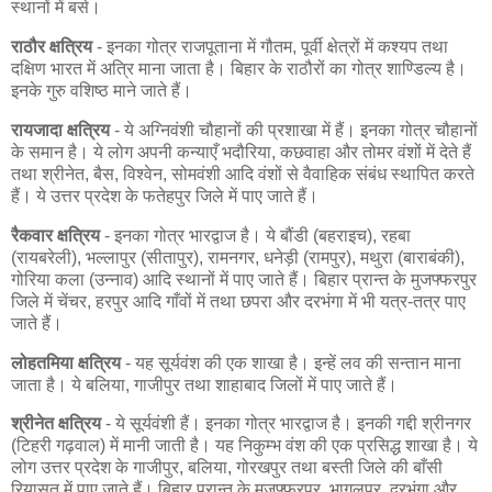
स्थानों में बसे।
राठौर क्षत्रिय
- इनका गोत्र राजपूताना में गौतम, पूर्वी क्षेत्रों में कश्यप तथा
दक्षिण भारत में अत्रि माना जाता है। बिहार के राठौरों का गोत्र शाण्डिल्य है।
इनके गुरु वशिष्ठ माने जाते हैं।
रायजादा क्षत्रिय
- ये अग्निवंशी चौहानों की प्रशाखा में हैं। इनका गोत्र चौहानों
के समान है। ये लोग अपनी कन्याएँ भदौरिया, कछवाहा और तोमर वंशों में देते हैं
तथा श्रीनेत, बैस, विश्वेन, सोमवंशी आदि वंशों से वैवाहिक संबंध स्थापित करते
हैं। ये उत्तर प्रदेश के फतेहपुर जिले में पाए जाते हैं।
रैकवार क्षत्रिय
- इनका गोत्र भारद्वाज है। ये बौंडी (बहराइच), रहबा
(रायबरेली), भल्लापुर (सीतापुर), रामनगर, धनेड़ी (रामपुर), मथुरा (बाराबंकी),
गोरिया कला (उन्नाव) आदि स्थानों में पाए जाते हैं। बिहार प्रान्त के मुजफ्फरपुर
जिले में चेंचर, हरपुर आदि गाँवों में तथा छपरा और दरभंगा में भी यत्र-तत्र पाए
जाते हैं।
लोहतमिया क्षत्रिय
- यह सूर्यवंश की एक शाखा है। इन्हें लव की सन्तान माना
जाता है। ये बलिया, गाजीपुर तथा शाहाबाद जिलों में पाए जाते हैं।
श्रीनेत क्षत्रिय
- ये सूर्यवंशी हैं। इनका गोत्र भारद्वाज है। इनकी गद्दी श्रीनगर
(टिहरी गढ़वाल) में मानी जाती है। यह निकुम्भ वंश की एक प्रसिद्ध शाखा है। ये
लोग उत्तर प्रदेश के गाजीपुर, बलिया, गोरखपुर तथा बस्ती जिले की बाँसी
रियासत में पाए जाते हैं। बिहार प्रान्त के मुजफ्फरपुर, भागलपुर, दरभंगा और