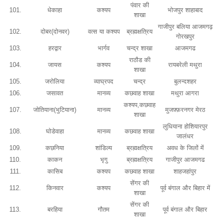
पंवार की
101.
धेकाहा
कश्यप
भोजपुर शाहाबाद
शाखा
गाजीपुर बलिया आजमगढ़
102.
दोबर(दोनवर)
वत्स या कश्यप
ब्रह्मक्षत्रिय
गोरखपुर
103.
हरद्वार
भार्गव
चन्द्र शाखा
आजमगढ
राठौड की
104.
जायस
कश्यप
रायबरेली मथुरा
शाखा
105.
जरोलिया
व्याघ्रपद
चन्द्र
बुलन्दशहर
106.
जसावत
मानव्य
कछवाह शाखा
मथुरा आगरा
कश्यप,कछवाह
107.
जोतियाना(भुटियाना)
मानव्य
मुजफ़्फ़रनगर मेरठ
शाखा
लुधियाना होशियारपुर
108.
घोडेवाहा
मानव्य
कछवाह शाखा
जालंधर
109.
कछनिया
शांडिल्य
ब्रह्मक्षत्रिय
अवध के जिलों में
110.
काकन
भृगु
ब्रह्मक्षत्रिय
गाजीपुर आजमगढ
111.
कासिब
कश्यप
कछवाह शाखा
शाहजहांपुर
सेंगर की
112.
किनवार
कश्यप
पूर्व बंगाल और बिहार में
शाखा
सेंगर की
113.
बरहिया
गौतम
पूर्व बंगाल और बिहार
शाखा