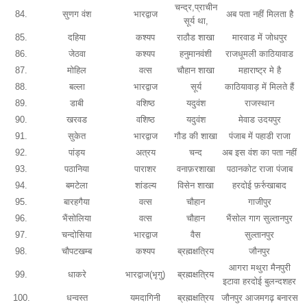
चन्द्र,प्राचीन
84.
सुणग वंश
भारद्वाज
अब पता नहीं मिलता है
सूर्य था,
85.
दहिया
कश्यप
राठौड शाखा
मारवाड में जोधपुर
86.
जेठवा
कश्यप
हनुमानवंशी
राजधूमली काठियावाड
87.
मोहिल
वत्स
चौहान शाखा
महाराष्ट्र मे है
88.
बल्ला
भारद्वाज
सूर्य
काठियावाड़ में मिलते हैं
89.
डाबी
वशिष्ठ
यदुवंश
राजस्थान
90.
खरवड
वशिष्ठ
यदुवंश
मेवाड उदयपुर
91.
सुकेत
भारद्वाज
गौड की शाखा
पंजाब में पहाडी राजा
92.
पांड्य
अत्रय
चन्द
अब इस वंश का पता नहीं
93.
पठानिया
पाराशर
वनाफ़रशाखा
पठानकोट राजा पंजाब
94.
बमटेला
शांडल्य
विसेन शाखा
हरदोई फ़र्रुखाबाद
95.
बारहगैया
वत्स
चौहान
गाजीपुर
96.
भैंसोलिया
वत्स
चौहान
भैंसोल गाग सुल्तानपुर
97.
चन्दोसिया
भारद्वाज
वैस
सुल्तानपुर
98.
चौपटखम्ब
कश्यप
ब्रह्मक्षत्रिय
जौनपुर
आगरा मथुरा मैनपुरी
99.
धाकरे
भारद्वाज(भृगु)
ब्रह्मक्षत्रिय
इटावा हरदोई बुलन्दशहर
100.
धन्वस्त
यमदागिनी
ब्रह्मक्षत्रिय
जौनपुर आजमगढ़ बनारस