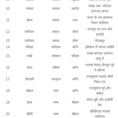
शाखा अवा. कोटला
10.
जादवा
अत्रय
जादौन
उमरगढ आगरा
पाटन के राव तंवरघार
11.
तोमर
व्याघ्र
चन्द
जिला ग्वालियर
धरमपुर का राज और
12.
कटियार
व्याघ्र
तोंवर
हरदोई
13.
पालीवार
व्याघ्र
तोंवर
गोरखपुर
14.
परिहार
कौशल्य
अग्नि
इतिहास में जानना चाहिये
पंजाब कांगड़ा जालंधर
15.
तखी
कौशल्य
परिहार
जम्मू में
मालवा मेवाड धौलपुर पूर्व
16.
पंवार
वशिष्ठ
अग्नि
मे बलिया
राजपूताना मालवा सोरों
17.
सोलंकी
भारद्वाज
अग्नि
जिला एटा
राजपूताना पूर्व और
18.
चौहान
वत्स
अग्नि
सर्वत्र
कोटा बूंदी और हाडौती
19.
हाडा
वत्स
चौहान
देश
खींचीवाडा मालवा
20.
खींची
वत्स
चौहान
ग्वालियर