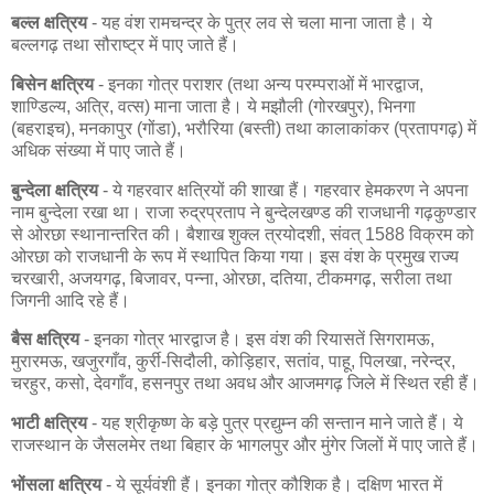
बल्ल क्षत्रिय
- यह वंश रामचन्द्र के पुत्र लव से चला माना जाता है। ये
बल्लगढ़ तथा सौराष्ट्र में पाए जाते हैं।
बिसेन क्षत्रिय
- इनका गोत्र पराशर (तथा अन्य परम्पराओं में भारद्वाज,
शाण्डिल्य, अत्रि, वत्स) माना जाता है। ये मझौली (गोरखपुर), भिनगा
(बहराइच), मनकापुर (गोंडा), भरौरिया (बस्ती) तथा कालाकांकर (प्रतापगढ़) में
अधिक संख्या में पाए जाते हैं।
बुन्देला क्षत्रिय
- ये गहरवार क्षत्रियों की शाखा हैं। गहरवार हेमकरण ने अपना
नाम बुन्देला रखा था। राजा रुद्रप्रताप ने बुन्देलखण्ड की राजधानी गढ़कुण्डार
से ओरछा स्थानान्तरित की। बैशाख शुक्ल त्रयोदशी, संवत् 1588 विक्रम को
ओरछा को राजधानी के रूप में स्थापित किया गया। इस वंश के प्रमुख राज्य
चरखारी, अजयगढ़, बिजावर, पन्ना, ओरछा, दतिया, टीकमगढ़, सरीला तथा
जिगनी आदि रहे हैं।
बैस क्षत्रिय
- इनका गोत्र भारद्वाज है। इस वंश की रियासतें सिगरामऊ,
मुरारमऊ, खजुरगाँव, कुर्री-सिदौली, कोड़िहार, सतांव, पाहू, पिलखा, नरेन्द्र,
चरहुर, कसो, देवगाँव, हसनपुर तथा अवध और आजमगढ़ जिले में स्थित रही हैं।
भाटी क्षत्रिय
- यह श्रीकृष्ण के बड़े पुत्र प्रद्युम्न की सन्तान माने जाते हैं। ये
राजस्थान के जैसलमेर तथा बिहार के भागलपुर और मुंगेर जिलों में पाए जाते हैं।
भोंसला क्षत्रिय
- ये सूर्यवंशी हैं। इनका गोत्र कौशिक है। दक्षिण भारत में