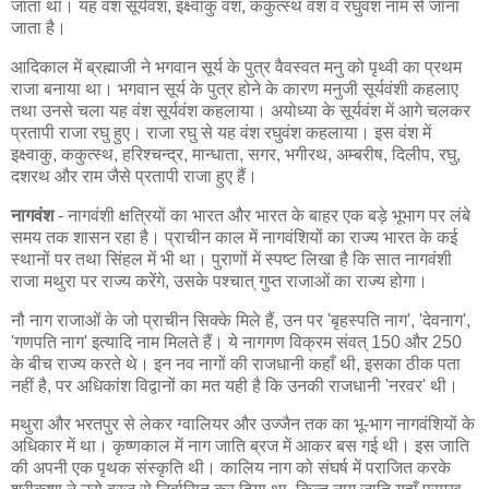
जाता था। यह वंश सूर्यवंश, इक्ष्वाकु वंश, ककुत्स्थ वंश व रघुवंश नाम से जाना
जाता है।
आदिकाल में ब्रह्माजी ने भगवान सूर्य के पुत्र वैवस्वत मनु को पृथ्वी का प्रथम
राजा बनाया था। भगवान सूर्य के पुत्र होने के कारण मनुजी सूर्यवंशी कहलाए
तथा उनसे चला यह वंश सूर्यवंश कहलाया। अयोध्या के सूर्यवंश में आगे चलकर
प्रतापी राजा रघु हुए। राजा रघु से यह वंश रघुवंश कहलाया। इस वंश में
इक्ष्वाकु, ककुत्स्थ, हरिश्चन्द्र, मान्धाता, सगर, भगीरथ, अम्बरीष, दिलीप, रघु,
दशरथ और राम जैसे प्रतापी राजा हुए हैं।
नागवंश
- नागवंशी क्षत्रियों का भारत और भारत के बाहर एक बड़े भूभाग पर लंबे
समय तक शासन रहा है। प्राचीन काल में नागवंशियों का राज्य भारत के कई
स्थानों पर तथा सिंहल में भी था। पुराणों में स्पष्ट लिखा है कि सात नागवंशी
राजा मथुरा पर राज्य करेंगे, उसके पश्चात् गुप्त राजाओं का राज्य होगा।
नौ नाग राजाओं के जो प्राचीन सिक्के मिले हैं, उन पर 'बृहस्पति नाग', 'देवनाग',
'गणपति नाग' इत्यादि नाम मिलते हैं। ये नागगण विक्रम संवत् 150 और 250
के बीच राज्य करते थे। इन नव नागों की राजधानी कहाँ थी, इसका ठीक पता
नहीं है, पर अधिकांश विद्वानों का मत यही है कि उनकी राजधानी 'नरवर' थी।
मथुरा और भरतपुर से लेकर ग्वालियर और उज्जैन तक का भू-भाग नागवंशियों के
अधिकार में था। कृष्णकाल में नाग जाति ब्रज में आकर बस गई थी। इस जाति
की अपनी एक पृथक संस्कृति थी। कालिय नाग को संघर्ष में पराजित करके