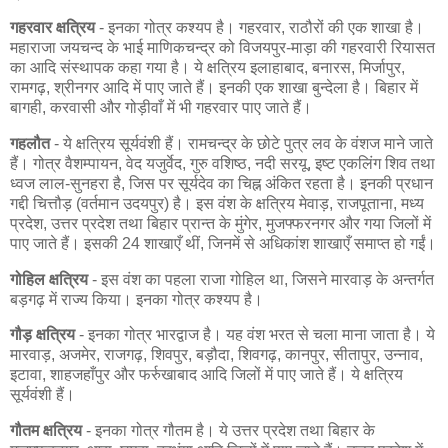
गहरवार क्षत्रिय
- इनका गोत्र कश्यप है। गहरवार, राठौरों की एक शाखा है।
महाराजा जयचन्द के भाई माणिकचन्द्र को विजयपुर-माड़ा की गहरवारी रियासत
का आदि संस्थापक कहा गया है। ये क्षत्रिय इलाहाबाद, बनारस, मिर्जापुर,
रामगढ़, श्रीनगर आदि में पाए जाते हैं। इनकी एक शाखा बुन्देला है। बिहार में
बागही, करवासी और गोड़ीवाँ में भी गहरवार पाए जाते हैं।
गहलौत
- ये क्षत्रिय सूर्यवंशी हैं। रामचन्द्र के छोटे पुत्र लव के वंशज माने जाते
हैं। गोत्र वैशम्पायन, वेद यजुर्वेद, गुरु वशिष्ठ, नदी सरयू, इष्ट एकलिंग शिव तथा
ध्वज लाल-सुनहरा है, जिस पर सूर्यदेव का चिह्न अंकित रहता है। इनकी प्रधान
गद्दी चित्तौड़ (वर्तमान उदयपुर) है। इस वंश के क्षत्रिय मेवाड़, राजपूताना, मध्य
प्रदेश, उत्तर प्रदेश तथा बिहार प्रान्त के मुंगेर, मुजफ्फरनगर और गया जिलों में
पाए जाते हैं। इसकी 24 शाखाएँ थीं, जिनमें से अधिकांश शाखाएँ समाप्त हो गईं।
गोहिल क्षत्रिय
- इस वंश का पहला राजा गोहिल था, जिसने मारवाड़ के अन्तर्गत
बड़गढ़ में राज्य किया। इनका गोत्र कश्यप है।
गौड़ क्षत्रिय
- इनका गोत्र भारद्वाज है। यह वंश भरत से चला माना जाता है। ये
मारवाड़, अजमेर, राजगढ़, शिवपुर, बड़ौदा, शिवगढ़, कानपुर, सीतापुर, उन्नाव,
इटावा, शाहजहाँपुर और फर्रुखाबाद आदि जिलों में पाए जाते हैं। ये क्षत्रिय
सूर्यवंशी हैं।
गौतम क्षत्रिय
- इनका गोत्र गौतम है। ये उत्तर प्रदेश तथा बिहार के