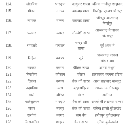
114.
लौतमिया
भारद्वाज
बढगूजर शाखा
बलिया गाजीपुर शाहाबाद
115.
मौनस
मानव्य
कछवाह शाखा
मिर्जापुर प्रयाग जौनपुर
जौनपुर आजमगढ़
116.
नगबक
मानव्य
कछवाह शाखा
मिर्जापुर
आजमगढ़ फैजाबाद
117.
पलवार
व्याघ्र
सोमवंशी शाखा
गोरखपुर
चन्द्र की
118.
रायजादे
पाराशर
पूर्व अवध में
शाखा
आजमगढ़ परगना
119.
सिंहेल
कश्यप
सूर्य
मोहम्दाबाद
120.
तरकड
कश्यप
दीक्षित शाखा
आगरा मथुरा
121.
तिसहिया
कौशल्य
परिहार
इलाहाबाद परगना हंडिया
122.
तिरोता
कश्यप
तंवर की शाखा
आरा शाहाबाद भोजपुर
123.
उदमतिया
वत्स
ब्रह्मक्षत्रिय
आजमगढ गोरखपुर
124.
भाले
वशिष्ठ
पंवार
अलीगढ
125.
भालेसुल्तान
भारद्वाज
वैस की शाखा
रायबरेली लखनऊ उन्नाव
126.
जैवार
व्याघ्र
तंवर की शाखा
दतिया झांसी बुंदेलखंड
127.
सरगैयां
व्याघ्र
सोम वंश
हमीरपुर बुन्देलखण्ड
128.
किसनातिल
अत्रय
तोमर शाखा
दतिया बुन्देलखंड