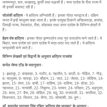
जगम्मनपुर, सरु, फखावतू, कुर्सी तथा मल्हसौ हैं। मध्य प्रदेश के रीवा राज्य में
भी इनकी बसावट रही है।
सोलंकी क्षत्रिय
- ये क्षत्रिय अग्निवंशी हैं। इनका गोत्र भारद्वाज है। दक्षिण
भारत में इन्हें चालुक्य कहा जाता है। इनके प्रमुख ठिकाने अन्हिलवाड़ा, बासंदा,
लिमड़ी राज्य, रेवाकांठा, रीवा, सोहाबल तथा उत्तर प्रदेश के विभिन्न क्षेत्रों में
हैं।
हेहय वंश क्षत्रिय
- इनका गोत्र कृष्णात्रेय तथा गुरु दत्तात्रेय माने जाते हैं। ये
बिहार, मध्य प्रदेश एवं उत्तर प्रदेश में यत्र-तत्र पाए जाते हैं। ये क्षत्रिय
चन्द्रवंशी माने जाते हैं।
विभिन्न लेखकों एवं विद्वानों के अनुसार क्षत्रिय राजवंश
कर्नल जेम्स टॉड के मतानुसार
-
1- इक्ष्वाकु, 2- कछवाहा, 3- राठौर, 4- गहलौत, 5- काठी, 6- गोहिल, 7- गौड़,
8- चालुक्य, 9- चावड़ा, 10- चौहान, 11- जाट, 12- जेतवा, 13- जोहिया, 14-
झाला, 15- तंवर, 16- डाबी, 17- दाहिमा, 18- दाहिया, 19- डोडा, 20-
गहरवाल, 21- नागवंशी, 22- निकुम्भ, 23- परमार, 24- परिहार, 25- बड़गुजर,
26- बल्ल, 27- बैस, 28- मोहिल, 29- यदु, 30- राजपाली, 31- सरविया, 32-
सिकरवार, 33- सिलार, 34- सेंगर, 35- सोमवंशी, 36- हूण।
डॉ. इन्द्रदेव नारायण सिंह रचित 'क्षत्रिय वंश भास्कर' के अनुसार
-