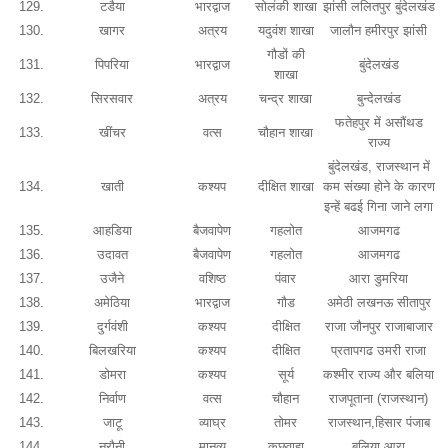
129.
टडैया
भारद्वाज
सोलंकी शाखा
झांसी ललितपुर बुंदेलखंड
130.
खागर
अत्रय
यदुवंश शाखा
जालौन हमीरपुर झांसी
गौडों की
131.
पिपरिया
भारद्वाज
बुंदेलखंड
शाखा
132.
सिरसवार
अत्रय
चन्द्र शाखा
बुन्देलखंड
फतेहपुर में असौंथड
133.
खींचर
वत्स
चौहान शाखा
राज्य
बुंदेलखंड, राजस्थान में
134.
खाती
कश्यप
दीक्षित शाखा
कम संख्या होने के कारण
इन्हें बढई गिना जाने लगा
135.
आहडिया
बैजवापेण
गहलोत
आजमगढ
136.
उदावत
बैजवापेण
गहलोत
आजमगढ
137.
उजैने
वशिष्ठ
पंवार
आरा डुमरिया
138.
अमेठिया
भारद्वाज
गौड
अमेठी लखनऊ सीतापुर
139.
दुर्गवंशी
कश्यप
दीक्षित
राजा जौनपुर राजाबाजार
140.
बिलखरिया
कश्यप
दीक्षित
प्रतापगढ उमरी राजा
141.
डोमरा
कश्यप
सूर्य
कश्मीर राज्य और बलिया
142.
निर्वाण
वत्स
चौहान
राजपूताना (राजस्थान)
143.
जाटू
व्याघ्र
तोमर
राजस्थान,हिसार पंजाब
144.
नरौनी
मानव्य
कछवाहा
बलिया आरा