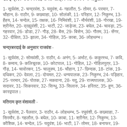
1- सूर्यवंश, 2- चन्द्रवंश, 3- यदुवंश, 4- गहलौत, 5- तोमर, 6- परमार, 7-
चौहान, 8- राठौर, 9- कछवाहा, 10- सोलंकी, 11- परिहार, 12- निकुम्भ, 13-
हैहय, 14- चन्देल, 15- तक्षक, 16- निमिवंशी, 17- मौर्यवंशी, 18- गोरखा, 19-
श्रीनेत, 20- द्रह्युवंशी, 21- भाटी, 22- जाड़ेजा, 23- बघेल, 24- चावड़ा, 25-
गहरवार, 26- डोडा, 27- गौड़, 28- बैस, 29- बिसेन, 30- गौतम, 31- सेंगर,
32- दीक्षित, 33- झाला, 34- गोहिल, 35- काबा, 36- लोहथम्भ।
चन्द्रबरदाई के अनुसार राजवंश
-
1- सूर्यवंश, 2- सोमवंशी, 3- राठौर, 4- अनंग, 5- अर्भाट, 6- ककुत्स्थ, 7- कवि,
8- कमाय, 9- कलिचूरक, 10- कोटपाल, 11- गोहिल, 12- गोहिलपुत्र, 13-
गौड़, 14- चावोत्कर, 15- चालुक्य, 16- चौहान, 17- छिन्दक, 18- टांक, 19-
दधिकर, 20- देवला, 21- दोयमत, 22- धन्यपालक, 23- निकुम्भ, 24- पड़िहार,
25- परमार, 26- पोतक, 27- मकवाना, 28- यदु, 29- राज्यपालक, 30-
सदावर, 31- सिकरवार, 32- सिन्धु, 33- सिलारु, 34- हरितट, 35- हूण, 36-
कारद्वपाल।
मतिराम कृत वंशावली
-
1- सूर्यवंश, 2- पैलवार, 3- राठौर, 4- लोहथम्भ, 5- रघुवंशी, 6- कछवाहा, 7-
सिरमौर, 8- गहलौत, 9- बघेल, 10- काबा, 11- श्रीनेत, 12- निकुम्भ, 13-
कौशिक, 14- चन्देल, 15- यदुवंश, 16- भाटी, 17- तोमर, 18- बनाफर, 19-