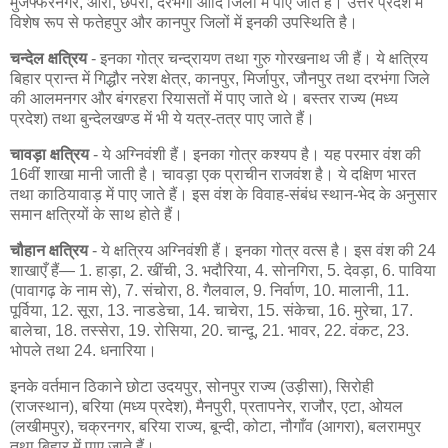
मुजफ्फरनगर, आरा, छपरा, दरभंगा आदि जिलों में पाए जाते हैं। उत्तर प्रदेश में
विशेष रूप से फतेहपुर और कानपुर जिलों में इनकी उपस्थिति है।
चन्देल क्षत्रिय
- इनका गोत्र चन्द्रायण तथा गुरु गोरखनाथ जी हैं। ये क्षत्रिय
बिहार प्रान्त में गिद्धौर नरेश क्षेत्र, कानपुर, मिर्जापुर, जौनपुर तथा दरभंगा जिले
की आलमनगर और बंगरहरा रियासतों में पाए जाते थे। बस्तर राज्य (मध्य
प्रदेश) तथा बुन्देलखण्ड में भी ये यत्र-तत्र पाए जाते हैं।
चावड़ा क्षत्रिय
- ये अग्निवंशी हैं। इनका गोत्र कश्यप है। यह परमार वंश की
16वीं शाखा मानी जाती है। चावड़ा एक प्राचीन राजवंश है। ये दक्षिण भारत
तथा काठियावाड़ में पाए जाते हैं। इस वंश के विवाह-संबंध स्थान-भेद के अनुसार
समान क्षत्रियों के साथ होते हैं।
चौहान क्षत्रिय
- ये क्षत्रिय अग्निवंशी हैं। इनका गोत्र वत्स है। इस वंश की 24
शाखाएँ हैं— 1. हाड़ा, 2. खींची, 3. भदौरिया, 4. सोनगिरा, 5. देवड़ा, 6. पाविया
(पावागढ़ के नाम से), 7. संचोरा, 8. गैलवाल, 9. निर्वाण, 10. मालानी, 11.
पूर्विया, 12. सूरा, 13. नाडडेचा, 14. चाचेरा, 15. संकेचा, 16. मुरेचा, 17.
बालेचा, 18. तस्सेरा, 19. रोसिया, 20. चान्दू, 21. भावर, 22. वंकट, 23.
भोपले तथा 24. धनारिया।
इनके वर्तमान ठिकाने छोटा उदयपुर, सोनपुर राज्य (उड़ीसा), सिरोही
(राजस्थान), बरिया (मध्य प्रदेश), मैनपुरी, प्रतापनेर, राजौर, एटा, ओयल
(लखीमपुर), चक्रनगर, बरिया राज्य, बून्दी, कोटा, नौगाँव (आगरा), बलरामपुर
तथा बिहार में पाए जाते हैं।