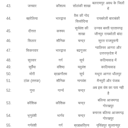
बलरामपुर अवध के जिलों
43.
जनवार
कौशल्य
सोलंकी शाखा
में
वैस की गोद
44.
बहरेलिया
भारद्वाज
रायबरेली बाराबंकी
सिसोदिया
सूर्यवंश की
उन्नाव बस्ती प्रतापगढ़
45.
दीत्तत
कश्यप
शाखा
जौनपुर रायबरेली बांदा
46.
सिलार
शौनिक
चन्द्र
सूरत राजपूतानी
ग्वालियर आगरा और
47.
सिकरवार
भारद्वाज
बढगूजर
उत्तरप्रदेश में
48.
सुरवार
गर्ग
सूर्य
कठियावाड में
49.
सुर्वैया
वशिष्ठ
यदुवंश
काठियावाड
50.
मोरी
ब्रह्मगौतम
सूर्य
मथुरा आगरा धौलपुर
51.
टांक (तत्तक)
शौनिक
नागवंश
मैनपुरी और पंजाब
अब इस वंश का पता नही
52.
गुप्त
गार्ग्य
चन्द्र
है
बलिया आजमगढ
53.
कौशिक
कौशिक
चन्द्र
गोरखपुर
बनारस बलिया आजमगढ़
54.
भृगुवंशी
भार्गव
चन्द्र
गोरखपुर
55.
गर्गवंशी
गर्ग
ब्रह्मक्षत्रिय
नृसिंहपुर सुल्तानपुर