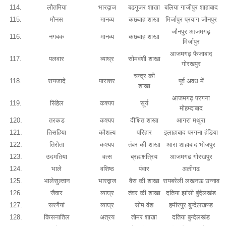
114.
लौतमिया
भारद्वाज
बढगूजर शाखा
बलिया गाजीपुर शाहाबाद
115.
मौनस
मानव्य
कछवाह शाखा
मिर्जापुर प्रयाग जौनपुर
जौनपुर आजमगढ़
116.
नगबक
मानव्य
कछवाह शाखा
मिर्जापुर
आजमगढ़ फैजाबाद
117.
पलवार
व्याघ्र
सोमवंशी शाखा
गोरखपुर
चन्द्र की
118.
रायजादे
पाराशर
पूर्व अवध में
शाखा
आजमगढ़ परगना
119.
सिंहेल
कश्यप
सूर्य
मोहम्दाबाद
120.
तरकड
कश्यप
दीक्षित शाखा
आगरा मथुरा
121.
तिसहिया
कौशल्य
परिहार
इलाहाबाद परगना हंडिया
122.
तिरोता
कश्यप
तंवर की शाखा
आरा शाहाबाद भोजपुर
123.
उदमतिया
वत्स
ब्रह्मक्षत्रिय
आजमगढ गोरखपुर
124.
भाले
वशिष्ठ
पंवार
अलीगढ
125.
भालेसुल्तान
भारद्वाज
वैस की शाखा
रायबरेली लखनऊ उन्नाव
126.
जैवार
व्याघ्र
तंवर की शाखा
दतिया झांसी बुंदेलखंड
127.
सरगैयां
व्याघ्र
सोम वंश
हमीरपुर बुन्देलखण्ड
128.
किसनातिल
अत्रय
तोमर शाखा
दतिया बुन्देलखंड