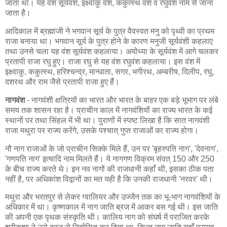
जाता था। यह वंश सूर्यवंश, इक्ष्वाकु वंश, ककुत्स्थ वंश व रघुवंश नाम से जाना
जाता है।
आदिकाल में ब्रह्माजी ने भगवान सूर्य के पुत्र वैवस्वत मनु को पृथ्वी का प्रथम
राजा बनाया था। भगवान सूर्य के पुत्र होने के कारण मनुजी सूर्यवंशी कहलाए
तथा उनसे चला यह वंश सूर्यवंश कहलाया। अयोध्या के सूर्यवंश में आगे चलकर
प्रतापी राजा रघु हुए। राजा रघु से यह वंश रघुवंश कहलाया। इस वंश में
इक्ष्वाकु, ककुत्स्थ, हरिश्चन्द्र, मान्धाता, सगर, भगीरथ, अम्बरीष, दिलीप, रघु,
दशरथ और राम जैसे प्रतापी राजा हुए हैं।
नागवंश
- नागवंशी क्षत्रियों का भारत और भारत के बाहर एक बड़े भूभाग पर लंबे
समय तक शासन रहा है। प्राचीन काल में नागवंशियों का राज्य भारत के कई
स्थानों पर तथा सिंहल में भी था। पुराणों में स्पष्ट लिखा है कि सात नागवंशी
राजा मथुरा पर राज्य करेंगे, उसके पश्चात् गुप्त राजाओं का राज्य होगा।
नौ नाग राजाओं के जो प्राचीन सिक्के मिले हैं, उन पर 'बृहस्पति नाग', 'देवनाग',
'गणपति नाग' इत्यादि नाम मिलते हैं। ये नागगण विक्रम संवत् 150 और 250
के बीच राज्य करते थे। इन नव नागों की राजधानी कहाँ थी, इसका ठीक पता
नहीं है, पर अधिकांश विद्वानों का मत यही है कि उनकी राजधानी 'नरवर' थी।
मथुरा और भरतपुर से लेकर ग्वालियर और उज्जैन तक का भू-भाग नागवंशियों के
अधिकार में था। कृष्णकाल में नाग जाति ब्रज में आकर बस गई थी। इस जाति
की अपनी एक पृथक संस्कृति थी। कालिय नाग को संघर्ष में पराजित करके