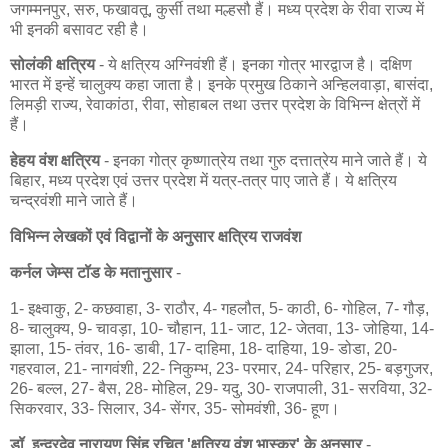
जगम्मनपुर, सरु, फखावतू, कुर्सी तथा मल्हसौ हैं। मध्य प्रदेश के रीवा राज्य में
भी इनकी बसावट रही है।
सोलंकी क्षत्रिय
- ये क्षत्रिय अग्निवंशी हैं। इनका गोत्र भारद्वाज है। दक्षिण
भारत में इन्हें चालुक्य कहा जाता है। इनके प्रमुख ठिकाने अन्हिलवाड़ा, बासंदा,
लिमड़ी राज्य, रेवाकांठा, रीवा, सोहाबल तथा उत्तर प्रदेश के विभिन्न क्षेत्रों में
हैं।
हेहय वंश क्षत्रिय
- इनका गोत्र कृष्णात्रेय तथा गुरु दत्तात्रेय माने जाते हैं। ये
बिहार, मध्य प्रदेश एवं उत्तर प्रदेश में यत्र-तत्र पाए जाते हैं। ये क्षत्रिय
चन्द्रवंशी माने जाते हैं।
विभिन्न लेखकों एवं विद्वानों के अनुसार क्षत्रिय राजवंश
कर्नल जेम्स टॉड के मतानुसार
-
1- इक्ष्वाकु, 2- कछवाहा, 3- राठौर, 4- गहलौत, 5- काठी, 6- गोहिल, 7- गौड़,
8- चालुक्य, 9- चावड़ा, 10- चौहान, 11- जाट, 12- जेतवा, 13- जोहिया, 14-
झाला, 15- तंवर, 16- डाबी, 17- दाहिमा, 18- दाहिया, 19- डोडा, 20-
गहरवाल, 21- नागवंशी, 22- निकुम्भ, 23- परमार, 24- परिहार, 25- बड़गुजर,
26- बल्ल, 27- बैस, 28- मोहिल, 29- यदु, 30- राजपाली, 31- सरविया, 32-
सिकरवार, 33- सिलार, 34- सेंगर, 35- सोमवंशी, 36- हूण।
डॉ. इन्द्रदेव नारायण सिंह रचित 'क्षत्रिय वंश भास्कर' के अनुसार
-