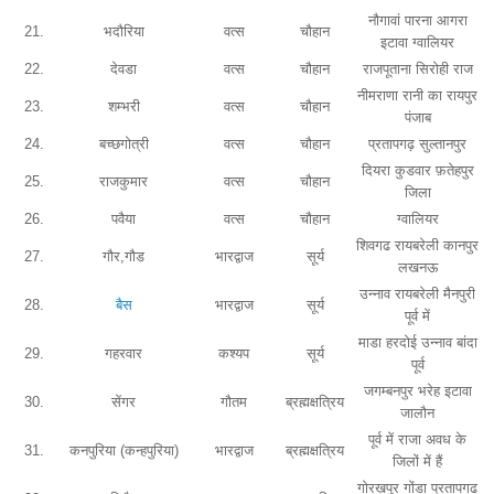
नौगावां पारना आगरा
21.
भदौरिया
वत्स
चौहान
इटावा ग्वालियर
22.
देवडा
वत्स
चौहान
राजपूताना सिरोही राज
नीमराणा रानी का रायपुर
23.
शम्भरी
वत्स
चौहान
पंजाब
24.
बच्छगोत्री
वत्स
चौहान
प्रतापगढ़ सुल्तानपुर
दियरा कुडवार फ़तेहपुर
25.
राजकुमार
वत्स
चौहान
जिला
26.
पवैया
वत्स
चौहान
ग्वालियर
शिवगढ रायबरेली कानपुर
27.
गौर,गौड
भारद्वाज
सूर्य
लखनऊ
उन्नाव रायबरेली मैनपुरी
28.
बैस
भारद्वाज
सूर्य
पूर्व में
माडा हरदोई उन्नाव बांदा
29.
गहरवार
कश्यप
सूर्य
पूर्व
जगम्बनपुर भरेह इटावा
30.
सेंगर
गौतम
ब्रह्मक्षत्रिय
जालौन
पूर्व में राजा अवध के
31.
कनपुरिया (कन्हपुरिया)
भारद्वाज
ब्रह्मक्षत्रिय
जिलों में हैं
गोरखपुर गोंडा प्रतापगढ