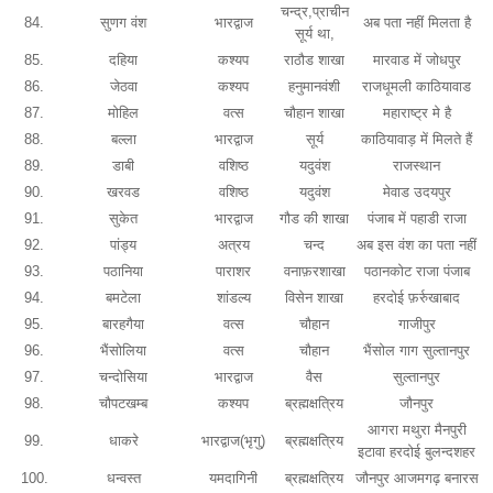
चन्द्र,प्राचीन
84.
सुणग वंश
भारद्वाज
अब पता नहीं मिलता है
सूर्य था,
85.
दहिया
कश्यप
राठौड शाखा
मारवाड में जोधपुर
86.
जेठवा
कश्यप
हनुमानवंशी
राजधूमली काठियावाड
87.
मोहिल
वत्स
चौहान शाखा
महाराष्ट्र मे है
88.
बल्ला
भारद्वाज
सूर्य
काठियावाड़ में मिलते हैं
89.
डाबी
वशिष्ठ
यदुवंश
राजस्थान
90.
खरवड
वशिष्ठ
यदुवंश
मेवाड उदयपुर
91.
सुकेत
भारद्वाज
गौड की शाखा
पंजाब में पहाडी राजा
92.
पांड्य
अत्रय
चन्द
अब इस वंश का पता नहीं
93.
पठानिया
पाराशर
वनाफ़रशाखा
पठानकोट राजा पंजाब
94.
बमटेला
शांडल्य
विसेन शाखा
हरदोई फ़र्रुखाबाद
95.
बारहगैया
वत्स
चौहान
गाजीपुर
96.
भैंसोलिया
वत्स
चौहान
भैंसोल गाग सुल्तानपुर
97.
चन्दोसिया
भारद्वाज
वैस
सुल्तानपुर
98.
चौपटखम्ब
कश्यप
ब्रह्मक्षत्रिय
जौनपुर
आगरा मथुरा मैनपुरी
99.
धाकरे
भारद्वाज(भृगु)
ब्रह्मक्षत्रिय
इटावा हरदोई बुलन्दशहर
100.
धन्वस्त
यमदागिनी
ब्रह्मक्षत्रिय
जौनपुर आजमगढ़ बनारस