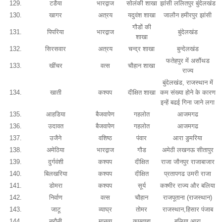
129.
टडैया
भारद्वाज
सोलंकी शाखा
झांसी ललितपुर बुंदेलखंड
130.
खागर
अत्रय
यदुवंश शाखा
जालौन हमीरपुर झांसी
गौडों की
131.
पिपरिया
भारद्वाज
बुंदेलखंड
शाखा
132.
सिरसवार
अत्रय
चन्द्र शाखा
बुन्देलखंड
फतेहपुर में असौंथड
133.
खींचर
वत्स
चौहान शाखा
राज्य
बुंदेलखंड, राजस्थान में
134.
खाती
कश्यप
दीक्षित शाखा
कम संख्या होने के कारण
इन्हें बढई गिना जाने लगा
135.
आहडिया
बैजवापेण
गहलोत
आजमगढ
136.
उदावत
बैजवापेण
गहलोत
आजमगढ
137.
उजैने
वशिष्ठ
पंवार
आरा डुमरिया
138.
अमेठिया
भारद्वाज
गौड
अमेठी लखनऊ सीतापुर
139.
दुर्गवंशी
कश्यप
दीक्षित
राजा जौनपुर राजाबाजार
140.
बिलखरिया
कश्यप
दीक्षित
प्रतापगढ उमरी राजा
141.
डोमरा
कश्यप
सूर्य
कश्मीर राज्य और बलिया
142.
निर्वाण
वत्स
चौहान
राजपूताना (राजस्थान)
143.
जाटू
व्याघ्र
तोमर
राजस्थान,हिसार पंजाब
144.
नरौनी
मानव्य
कछवाहा
बलिया आरा