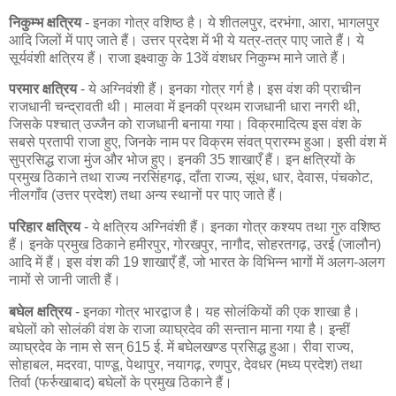
निकुम्भ क्षत्रिय
- इनका गोत्र वशिष्ठ है। ये शीतलपुर, दरभंगा, आरा, भागलपुर
आदि जिलों में पाए जाते हैं। उत्तर प्रदेश में भी ये यत्र-तत्र पाए जाते हैं। ये
सूर्यवंशी क्षत्रिय हैं। राजा इक्ष्वाकु के 13वें वंशधर निकुम्भ माने जाते हैं।
परमार क्षत्रिय
- ये अग्निवंशी हैं। इनका गोत्र गर्ग है। इस वंश की प्राचीन
राजधानी चन्द्रावती थी। मालवा में इनकी प्रथम राजधानी धारा नगरी थी,
जिसके पश्चात् उज्जैन को राजधानी बनाया गया। विक्रमादित्य इस वंश के
सबसे प्रतापी राजा हुए, जिनके नाम पर विक्रम संवत् प्रारम्भ हुआ। इसी वंश में
सुप्रसिद्ध राजा मुंज और भोज हुए। इनकी 35 शाखाएँ हैं। इन क्षत्रियों के
प्रमुख ठिकाने तथा राज्य नरसिंहगढ़, दाँता राज्य, सूंथ, धार, देवास, पंचकोट,
नीलगाँव (उत्तर प्रदेश) तथा अन्य स्थानों पर पाए जाते हैं।
परिहार क्षत्रिय
- ये क्षत्रिय अग्निवंशी हैं। इनका गोत्र कश्यप तथा गुरु वशिष्ठ
हैं। इनके प्रमुख ठिकाने हमीरपुर, गोरखपुर, नागौद, सोहरतगढ़, उरई (जालौन)
आदि में हैं। इस वंश की 19 शाखाएँ हैं, जो भारत के विभिन्न भागों में अलग-अलग
नामों से जानी जाती हैं।
बघेल क्षत्रिय
- इनका गोत्र भारद्वाज है। यह सोलंकियों की एक शाखा है।
बघेलों को सोलंकी वंश के राजा व्याघ्रदेव की सन्तान माना गया है। इन्हीं
व्याघ्रदेव के नाम से सन् 615 ई. में बघेलखण्ड प्रसिद्ध हुआ। रीवा राज्य,
सोहाबल, मदरवा, पाण्डू, पेथापुर, नयागढ़, रणपुर, देवधर (मध्य प्रदेश) तथा
तिर्वा (फर्रुखाबाद) बघेलों के प्रमुख ठिकाने हैं।