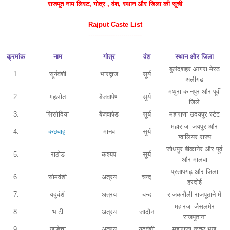
राजपूत नाम
लिस्ट
, गोत्र , वंश, स्थान और जिला की सूची
Rajput Caste List
--------------------------
क्रमांक
नाम
गोत्र
वंश
स्थान और जिला
बुलंदशहर आगरा मेरठ
1.
सूर्यवंशी
भारद्वाज
सूर्य
अलीगढ
मथुरा कानपुर और पूर्वी
2.
गहलोत
बैजवापेण
सूर्य
जिले
3.
सिसोदिया
बैजवापेड
सूर्य
महाराणा उदयपुर स्टेट
महाराजा जयपुर और
4.
कछवाहा
मानव
सूर्य
ग्वालियर राज्य
जोधपुर बीकानेर और पूर्व
5.
राठोड
कश्यप
सूर्य
और मालवा
प्रतापगढ़ और जिला
6.
सोमवंशी
अत्रय
चन्द
हरदोई
7.
यदुवंशी
अत्रय
चन्द
राजकरौली राजपूताने में
महारजा जैसलमेर
8.
भाटी
अत्रय
जादौन
राजपूताना
9.
जाडेचा
अत्रय
यदुवंशी
महाराजा कच्छ भुज