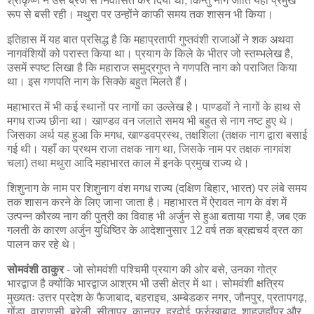
श्रीकृष्ण ने उसे ब्रज से निर्वासित कर दिया था, किन्तु नाग जाति यहाँ प्रमुख
रूप से बसी रही। मथुरा पर उन्होंने काफी समय तक शासन भी किया।
इतिहास में यह बात प्रसिद्ध है कि महाप्रतापी गुप्तवंशी राजाओं ने शक अथवा
नागवंशियों को परास्त किया था। प्रयाग के किले के भीतर जो स्तम्भलेख है,
उसमें स्पष्ट लिखा है कि महाराज समुद्रगुप्त ने गणपति नाग को पराजित किया
था। इस गणपति नाग के सिक्के बहुत मिलते हैं।
महाभारत में भी कई स्थानों पर नागों का उल्लेख है। पाण्डवों ने नागों के हाथ से
मगध राज्य छीना था। खाण्डव वन जलाते समय भी बहुत से नाग नष्ट हुए थे।
जिसका अर्थ यह हुआ कि मगध, खाण्डवप्रस्थ, तक्षशिला (तक्षक नाग द्वारा बसाई
गई थी। यहाँ का प्रथम राजा तक्षक नाग था, जिसके नाम पर तक्षक नागवंश
चला) तथा मथुरा आदि महाभारत काल में इनके प्रमुख राज्य थे।
शिशुनाग के नाम पर शिशुनाग वंश मगध राज्य (दक्षिण बिहार, भारत) पर लंबे समय
तक शासन करने के लिए जाना जाता है। महाभारत में ऐरावत नाग के वंश में
उत्पन्न कौरव्य नाग की पुत्री का विवाह भी अर्जुन से हुआ बताया गया है, जब एक
गलती के कारण अर्जुन युधिष्ठिर के आदेशानुसार 12 वर्ष तक ब्रह्मचर्य व्रत का
पालन कर रहे थे।
सोमवंशी ठाकुर
- जो सोमवंशी पश्चिमी प्रयाग की ओर बसे, उनका गोत्र
भारद्वाज है क्योंकि भारद्वाज आश्रम भी उसी क्षेत्र में था। सोमवंशी क्षत्रिय
मुख्यतः उत्तर प्रदेश के फैजाबाद, बहराइच, अम्बेडकर नगर, जौनपुर, प्रतापगढ़,
गोंडा, वाराणसी, बरेली, सीतापुर, कानपुर, हरदोई, फर्रुखाबाद, शाहजहाँपुर और