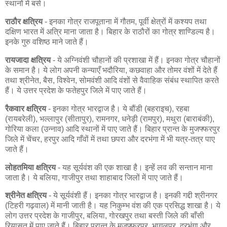
स्थानों में बसे।
राठौर क्षत्रिय
- इनका गोत्र राजपूताना में गौतम, पूर्वी क्षेत्रों में कश्यप तथा
दक्षिण भारत में अत्रि माना जाता है। बिहार के राठौरों का गोत्र शाण्डिल्य है।
इनके गुरु वशिष्ठ माने जाते हैं।
रायजादा क्षत्रिय
- ये अग्निवंशी चौहानों की प्रशाखा में हैं। इनका गोत्र चौहानों
के समान है। ये लोग अपनी कन्याएँ भदौरिया, कछवाहा और तोमर वंशों में देते हैं
तथा श्रीनेत, बैस, विश्वेन, सोमवंशी आदि वंशों से वैवाहिक संबंध स्थापित करते
हैं। ये उत्तर प्रदेश के फतेहपुर जिले में पाए जाते हैं।
रैकवार क्षत्रिय
- इनका गोत्र भारद्वाज है। ये बौंडी (बहराइच), रहबा
(रायबरेली), भल्लापुर (सीतापुर), रामनगर, धनेड़ी (रामपुर), मथुरा (बाराबंकी),
गोरिया कला (उन्नाव) आदि स्थानों में पाए जाते हैं। बिहार प्रान्त के मुजफ्फरपुर
जिले में चेंचर, हरपुर आदि गाँवों में तथा छपरा और दरभंगा में भी यत्र-तत्र पाए
जाते हैं।
लोहतमिया क्षत्रिय
- यह सूर्यवंश की एक शाखा है। इन्हें लव की सन्तान माना
जाता है। ये बलिया, गाजीपुर तथा शाहाबाद जिलों में पाए जाते हैं।
श्रीनेत क्षत्रिय
- ये सूर्यवंशी हैं। इनका गोत्र भारद्वाज है। इनकी गद्दी श्रीनगर
(टिहरी गढ़वाल) में मानी जाती है। यह निकुम्भ वंश की एक प्रसिद्ध शाखा है। ये
लोग उत्तर प्रदेश के गाजीपुर, बलिया, गोरखपुर तथा बस्ती जिले की बाँसी
रियासत में पाए जाते हैं। बिहार प्रान्त के मुजफ्फरपुर, भागलपुर, दरभंगा और