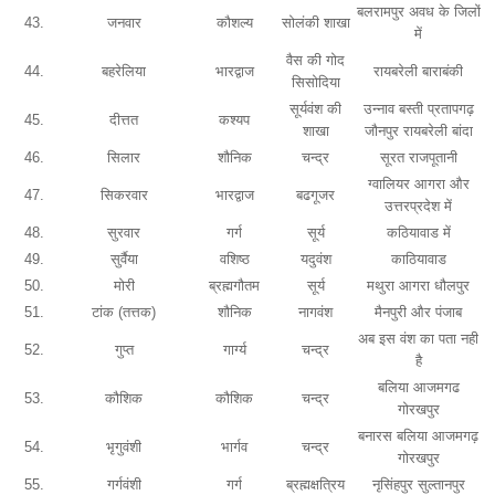
बलरामपुर अवध के जिलों
43.
जनवार
कौशल्य
सोलंकी शाखा
में
वैस की गोद
44.
बहरेलिया
भारद्वाज
रायबरेली बाराबंकी
सिसोदिया
सूर्यवंश की
उन्नाव बस्ती प्रतापगढ़
45.
दीत्तत
कश्यप
शाखा
जौनपुर रायबरेली बांदा
46.
सिलार
शौनिक
चन्द्र
सूरत राजपूतानी
ग्वालियर आगरा और
47.
सिकरवार
भारद्वाज
बढगूजर
उत्तरप्रदेश में
48.
सुरवार
गर्ग
सूर्य
कठियावाड में
49.
सुर्वैया
वशिष्ठ
यदुवंश
काठियावाड
50.
मोरी
ब्रह्मगौतम
सूर्य
मथुरा आगरा धौलपुर
51.
टांक (तत्तक)
शौनिक
नागवंश
मैनपुरी और पंजाब
अब इस वंश का पता नही
52.
गुप्त
गार्ग्य
चन्द्र
है
बलिया आजमगढ
53.
कौशिक
कौशिक
चन्द्र
गोरखपुर
बनारस बलिया आजमगढ़
54.
भृगुवंशी
भार्गव
चन्द्र
गोरखपुर
55.
गर्गवंशी
गर्ग
ब्रह्मक्षत्रिय
नृसिंहपुर सुल्तानपुर