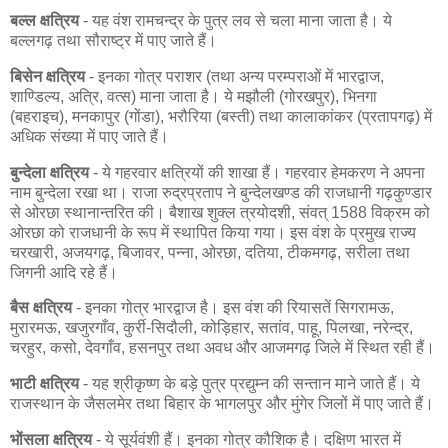
बल्ल क्षत्रिय
- यह वंश रामचन्द्र के पुत्र लव से चला माना जाता है। ये
बल्लगढ़ तथा सौराष्ट्र में पाए जाते हैं।
बिसेन क्षत्रिय
- इनका गोत्र पराशर (तथा अन्य परम्पराओं में भारद्वाज,
शाण्डिल्य, अत्रि, वत्स) माना जाता है। ये मझौली (गोरखपुर), भिनगा
(बहराइच), मनकापुर (गोंडा), भरौरिया (बस्ती) तथा कालाकांकर (प्रतापगढ़) में
अधिक संख्या में पाए जाते हैं।
बुन्देला क्षत्रिय
- ये गहरवार क्षत्रियों की शाखा हैं। गहरवार हेमकरण ने अपना
नाम बुन्देला रखा था। राजा रुद्रप्रताप ने बुन्देलखण्ड की राजधानी गढ़कुण्डार
से ओरछा स्थानान्तरित की। बैशाख शुक्ल त्रयोदशी, संवत् 1588 विक्रम को
ओरछा को राजधानी के रूप में स्थापित किया गया। इस वंश के प्रमुख राज्य
चरखारी, अजयगढ़, बिजावर, पन्ना, ओरछा, दतिया, टीकमगढ़, सरीला तथा
जिगनी आदि रहे हैं।
बैस क्षत्रिय
- इनका गोत्र भारद्वाज है। इस वंश की रियासतें सिगरामऊ,
मुरारमऊ, खजुरगाँव, कुर्री-सिदौली, कोड़िहार, सतांव, पाहू, पिलखा, नरेन्द्र,
चरहुर, कसो, देवगाँव, हसनपुर तथा अवध और आजमगढ़ जिले में स्थित रही हैं।
भाटी क्षत्रिय
- यह श्रीकृष्ण के बड़े पुत्र प्रद्युम्न की सन्तान माने जाते हैं। ये
राजस्थान के जैसलमेर तथा बिहार के भागलपुर और मुंगेर जिलों में पाए जाते हैं।
भोंसला क्षत्रिय
- ये सूर्यवंशी हैं। इनका गोत्र कौशिक है। दक्षिण भारत में