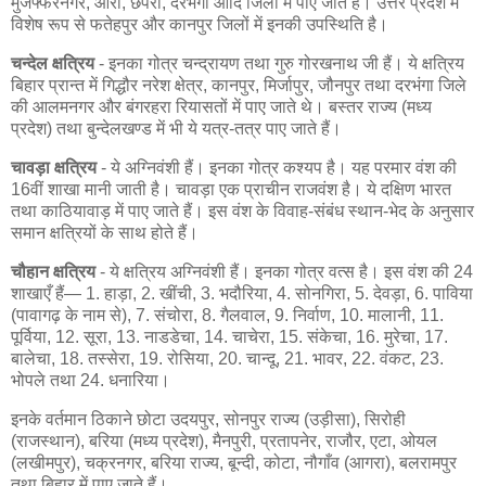
मुजफ्फरनगर, आरा, छपरा, दरभंगा आदि जिलों में पाए जाते हैं। उत्तर प्रदेश में
विशेष रूप से फतेहपुर और कानपुर जिलों में इनकी उपस्थिति है।
चन्देल क्षत्रिय
- इनका गोत्र चन्द्रायण तथा गुरु गोरखनाथ जी हैं। ये क्षत्रिय
बिहार प्रान्त में गिद्धौर नरेश क्षेत्र, कानपुर, मिर्जापुर, जौनपुर तथा दरभंगा जिले
की आलमनगर और बंगरहरा रियासतों में पाए जाते थे। बस्तर राज्य (मध्य
प्रदेश) तथा बुन्देलखण्ड में भी ये यत्र-तत्र पाए जाते हैं।
चावड़ा क्षत्रिय
- ये अग्निवंशी हैं। इनका गोत्र कश्यप है। यह परमार वंश की
16वीं शाखा मानी जाती है। चावड़ा एक प्राचीन राजवंश है। ये दक्षिण भारत
तथा काठियावाड़ में पाए जाते हैं। इस वंश के विवाह-संबंध स्थान-भेद के अनुसार
समान क्षत्रियों के साथ होते हैं।
चौहान क्षत्रिय
- ये क्षत्रिय अग्निवंशी हैं। इनका गोत्र वत्स है। इस वंश की 24
शाखाएँ हैं— 1. हाड़ा, 2. खींची, 3. भदौरिया, 4. सोनगिरा, 5. देवड़ा, 6. पाविया
(पावागढ़ के नाम से), 7. संचोरा, 8. गैलवाल, 9. निर्वाण, 10. मालानी, 11.
पूर्विया, 12. सूरा, 13. नाडडेचा, 14. चाचेरा, 15. संकेचा, 16. मुरेचा, 17.
बालेचा, 18. तस्सेरा, 19. रोसिया, 20. चान्दू, 21. भावर, 22. वंकट, 23.
भोपले तथा 24. धनारिया।
इनके वर्तमान ठिकाने छोटा उदयपुर, सोनपुर राज्य (उड़ीसा), सिरोही
(राजस्थान), बरिया (मध्य प्रदेश), मैनपुरी, प्रतापनेर, राजौर, एटा, ओयल
(लखीमपुर), चक्रनगर, बरिया राज्य, बून्दी, कोटा, नौगाँव (आगरा), बलरामपुर
तथा बिहार में पाए जाते हैं।