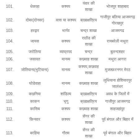
पंवार की
101.
धेकाहा
कश्यप
भोजपुर शाहाबाद
शाखा
गाजीपुर बलिया आजमगढ़
102.
दोबर(दोनवर)
वत्स या कश्यप
ब्रह्मक्षत्रिय
गोरखपुर
103.
हरद्वार
भार्गव
चन्द्र शाखा
आजमगढ
राठौड की
104.
जायस
कश्यप
रायबरेली मथुरा
शाखा
105.
जरोलिया
व्याघ्रपद
चन्द्र
बुलन्दशहर
106.
जसावत
मानव्य
कछवाह शाखा
मथुरा आगरा
कश्यप,कछवाह
107.
जोतियाना(भुटियाना)
मानव्य
मुजफ़्फ़रनगर मेरठ
शाखा
लुधियाना होशियारपुर
108.
घोडेवाहा
मानव्य
कछवाह शाखा
जालंधर
109.
कछनिया
शांडिल्य
ब्रह्मक्षत्रिय
अवध के जिलों में
110.
काकन
भृगु
ब्रह्मक्षत्रिय
गाजीपुर आजमगढ
111.
कासिब
कश्यप
कछवाह शाखा
शाहजहांपुर
सेंगर की
112.
किनवार
कश्यप
पूर्व बंगाल और बिहार में
शाखा
सेंगर की
113.
बरहिया
गौतम
पूर्व बंगाल और बिहार
शाखा