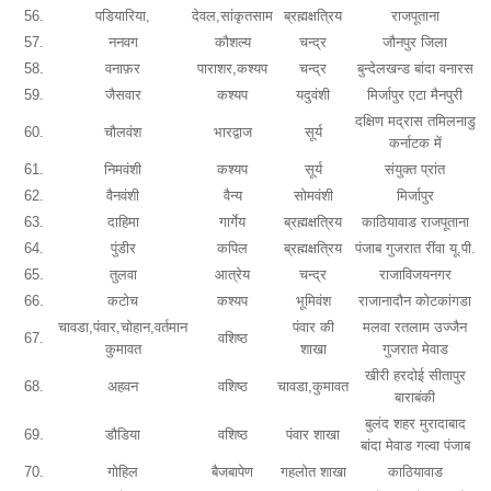
56.
पडियारिया,
देवल,सांकृतसाम
ब्रह्मक्षत्रिय
राजपूताना
57.
ननवग
कौशल्य
चन्द्र
जौनपुर जिला
58.
वनाफ़र
पाराशर,कश्यप
चन्द्र
बुन्देलखन्ड बांदा वनारस
59.
जैसवार
कश्यप
यदुवंशी
मिर्जापुर एटा मैनपुरी
दक्षिण मद्रास तमिलनाडु
60.
चौलवंश
भारद्वाज
सूर्य
कर्नाटक में
61.
निमवंशी
कश्यप
सूर्य
संयुक्त प्रांत
62.
वैनवंशी
वैन्य
सोमवंशी
मिर्जापुर
63.
दाहिमा
गार्गेय
ब्रह्मक्षत्रिय
काठियावाड राजपूताना
64.
पुंडीर
कपिल
ब्रह्मक्षत्रिय
पंजाब गुजरात रींवा यू.पी.
65.
तुलवा
आत्रेय
चन्द्र
राजाविजयनगर
66.
कटोच
कश्यप
भूमिवंश
राजानादौन कोटकांगडा
चावडा,पंवार,चोहान,वर्तमान
पंवार की
मलवा रतलाम उज्जैन
67.
वशिष्ठ
कुमावत
शाखा
गुजरात मेवाड
खीरी हरदोई सीतापुर
68.
अहवन
वशिष्ठ
चावडा,कुमावत
बाराबंकी
बुलंद शहर मुरादाबाद
69.
डौडिया
वशिष्ठ
पंवार शाखा
बांदा मेवाड गल्वा पंजाब
70.
गोहिल
बैजबापेण
गहलोत शाखा
काठियावाड