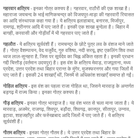
गहरवार क्षत्रिय
- इनका गोत्र कश्यप है। गहरवार, राठौरों की एक शाखा है।
महाराजा जयचन्द के भाई माणिकचन्द्र को विजयपुर-माड़ा की गहरवारी रियासत
का आदि संस्थापक कहा गया है। ये क्षत्रिय इलाहाबाद, बनारस, मिर्जापुर,
रामगढ़, श्रीनगर आदि में पाए जाते हैं। इनकी एक शाखा बुन्देला है। बिहार में
बागही, करवासी और गोड़ीवाँ में भी गहरवार पाए जाते हैं।
गहलौत
- ये क्षत्रिय सूर्यवंशी हैं। रामचन्द्र के छोटे पुत्र लव के वंशज माने जाते
हैं। गोत्र वैशम्पायन, वेद यजुर्वेद, गुरु वशिष्ठ, नदी सरयू, इष्ट एकलिंग शिव तथा
ध्वज लाल-सुनहरा है, जिस पर सूर्यदेव का चिह्न अंकित रहता है। इनकी प्रधान
गद्दी चित्तौड़ (वर्तमान उदयपुर) है। इस वंश के क्षत्रिय मेवाड़, राजपूताना, मध्य
प्रदेश, उत्तर प्रदेश तथा बिहार प्रान्त के मुंगेर, मुजफ्फरनगर और गया जिलों में
पाए जाते हैं। इसकी 24 शाखाएँ थीं, जिनमें से अधिकांश शाखाएँ समाप्त हो गईं।
गोहिल क्षत्रिय
- इस वंश का पहला राजा गोहिल था, जिसने मारवाड़ के अन्तर्गत
बड़गढ़ में राज्य किया। इनका गोत्र कश्यप है।
गौड़ क्षत्रिय
- इनका गोत्र भारद्वाज है। यह वंश भरत से चला माना जाता है। ये
मारवाड़, अजमेर, राजगढ़, शिवपुर, बड़ौदा, शिवगढ़, कानपुर, सीतापुर, उन्नाव,
इटावा, शाहजहाँपुर और फर्रुखाबाद आदि जिलों में पाए जाते हैं। ये क्षत्रिय
सूर्यवंशी हैं।
गौतम क्षत्रिय
- इनका गोत्र गौतम है। ये उत्तर प्रदेश तथा बिहार के