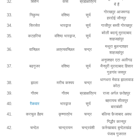
32.
बिसैन
वत्स
ब्रह्मक्षत्रिय
में हैं
गोरखपुर आजमगढ
33.
निकुम्भ
वशिष्ठ
सूर्य
हरदोई जौनपुर
34.
सिरसेत
भारद्वाज
सूर्य
गाजीपुर बस्ती गोरखपुर
बरेली बदायूं मुरादाबाद
35.
कटहरिया
वशिष्ठ भारद्वाज,
सूर्य
शाहजहांपुर
मथुरा बुलन्दशहर
36.
वाच्छिल
अत्रयवच्छिल
चन्द्र
शाहजहांपुर
अनूपशहर एटा अलीगढ
37.
बढगूजर
वशिष्ठ
सूर्य
मैनपुरी मुरादाबाद हिसार
गुडगांव जयपुर
धागधरा मेवाड झालावाड
38.
झाला
मरीच कश्यप
चन्द्र
कोटा
39.
गौतम
गौतम
ब्रह्मक्षत्रिय
राजा अर्गल फ़तेहपुर
बहरायच सीतापुर
40.
रैकवार
भारद्वाज
सूर्य
बाराबंकी
41.
करचुल हैहय
कृष्णात्रेय
चन्द्र
बलिया फ़ैजाबाद अवध
गिद्धौर कानपुर
42.
चन्देल
चान्द्रायन
चन्द्रवंशी
फ़र्रुखाबाद बुन्देलखंड
पंजाब गुजरात