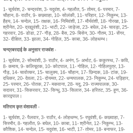
1- सूर्यवंश, 2- चन्द्रवंश, 3- यदुवंश, 4- गहलौत, 5- तोमर, 6- परमार, 7-
चौहान, 8- राठौर, 9- कछवाहा, 10- सोलंकी, 11- परिहार, 12- निकुम्भ, 13-
हैहय, 14- चन्देल, 15- तक्षक, 16- निमिवंशी, 17- मौर्यवंशी, 18- गोरखा, 19-
श्रीनेत, 20- द्रह्युवंशी, 21- भाटी, 22- जाड़ेजा, 23- बघेल, 24- चावड़ा, 25-
गहरवार, 26- डोडा, 27- गौड़, 28- बैस, 29- बिसेन, 30- गौतम, 31- सेंगर,
32- दीक्षित, 33- झाला, 34- गोहिल, 35- काबा, 36- लोहथम्भ।
चन्द्रबरदाई के अनुसार राजवंश
-
1- सूर्यवंश, 2- सोमवंशी, 3- राठौर, 4- अनंग, 5- अर्भाट, 6- ककुत्स्थ, 7- कवि,
8- कमाय, 9- कलिचूरक, 10- कोटपाल, 11- गोहिल, 12- गोहिलपुत्र, 13-
गौड़, 14- चावोत्कर, 15- चालुक्य, 16- चौहान, 17- छिन्दक, 18- टांक, 19-
दधिकर, 20- देवला, 21- दोयमत, 22- धन्यपालक, 23- निकुम्भ, 24- पड़िहार,
25- परमार, 26- पोतक, 27- मकवाना, 28- यदु, 29- राज्यपालक, 30-
सदावर, 31- सिकरवार, 32- सिन्धु, 33- सिलारु, 34- हरितट, 35- हूण, 36-
कारद्वपाल।
मतिराम कृत वंशावली
-
1- सूर्यवंश, 2- पैलवार, 3- राठौर, 4- लोहथम्भ, 5- रघुवंशी, 6- कछवाहा, 7-
सिरमौर, 8- गहलौत, 9- बघेल, 10- काबा, 11- श्रीनेत, 12- निकुम्भ, 13-
कौशिक, 14- चन्देल, 15- यदुवंश, 16- भाटी, 17- तोमर, 18- बनाफर, 19-