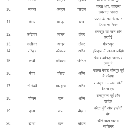
शाखा अवा. कोटला
10.
जादवा
अत्रय
जादौन
उमरगढ आगरा
पाटन के राव तंवरघार
11.
तोमर
व्याघ्र
चन्द
जिला ग्वालियर
धरमपुर का राज और
12.
कटियार
व्याघ्र
तोंवर
हरदोई
13.
पालीवार
व्याघ्र
तोंवर
गोरखपुर
14.
परिहार
कौशल्य
अग्नि
इतिहास में जानना चाहिये
पंजाब कांगड़ा जालंधर
15.
तखी
कौशल्य
परिहार
जम्मू में
मालवा मेवाड धौलपुर पूर्व
16.
पंवार
वशिष्ठ
अग्नि
मे बलिया
राजपूताना मालवा सोरों
17.
सोलंकी
भारद्वाज
अग्नि
जिला एटा
राजपूताना पूर्व और
18.
चौहान
वत्स
अग्नि
सर्वत्र
कोटा बूंदी और हाडौती
19.
हाडा
वत्स
चौहान
देश
खींचीवाडा मालवा
20.
खींची
वत्स
चौहान
ग्वालियर