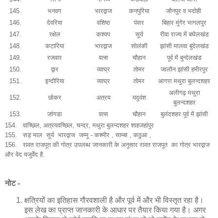
145.
भनवग
भारद्वाज
कनपुरिया
जौनपुर व भदोही
146.
देवरिया
वशिष्ठ
पंवार
बिहार मुंगेर भागलपुर
147.
रक्षेल
कश्यप
सूर्य
रीवा राज्य में बघेलखंड
148.
कटारिया
भारद्वाज
सोलंकी
झांसी मालवा बुंदेलखंड
149.
रजवार
वत्स
चौहान
पूर्व में बुन्देलखंड
150.
द्वार
व्याघ्र
तोमर
जालौन झांसी हमीरपुर
151.
इन्दौरिया
व्याघ्र
तोमर
आगरा मथुरा बुलन्दशहर
अलीगढ़ मथुरा
152.
छोकर
अत्रय
यदुवंश
बुलन्दशहर
153.
जांगडा
वत्स
चौहान
बुलंदशहर पूर्व में झांसी
154. वाच्छिल, अत्रयवच्छिल, चन्द्र, मथुरा बुलन्दशहर शाहजहांपुर
155.
सड़ माल सूर्य भारद्वाज जम्मू - कश्मीर , साम्बा , कठुआ ,
156. रावत राजपूत की गोत्र उपलब्ध जानकारी के अनुसार रावत राजपूत का गोत्र भारद्वाज
और वेद यजुर्वेद है.
नोट -
क्षत्रियों का इतिहास गौरवशाली है और पूर्व में और भी विस्तृत रहा है।
इस लेख का प्राप्त जानकारी के आधार पर तैयार किया गया है। अगर