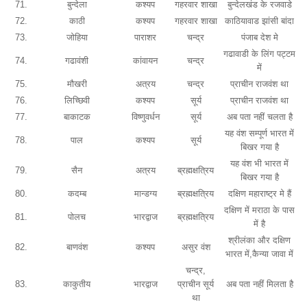
71.
बुन्देला
कश्यप
गहरवार शाखा
बुन्देलखंड के रजवाडे
72.
काठी
कश्यप
गहरवार शाखा
काठियावाड झांसी बांदा
73.
जोहिया
पाराशर
चन्द्र
पंजाब देश मे
गढावाडी के लिंग पट्टम
74.
गढावंशी
कांवायन
चन्द्र
में
75.
मौखरी
अत्रय
चन्द्र
प्राचीन राजवंश था
76.
लिच्छिवी
कश्यप
सूर्य
प्राचीन राजवंश था
77.
बाकाटक
विष्णुवर्धन
सूर्य
अब पता नहीं चलता है
यह वंश सम्पूर्ण भारत में
78.
पाल
कश्यप
सूर्य
बिखर गया है
यह वंश भी भारत में
79.
सैन
अत्रय
ब्रह्मक्षत्रिय
बिखर गया है
80.
कदम्ब
मान्डग्य
ब्रह्मक्षत्रिय
दक्षिण महाराष्ट्र मे हैं
दक्षिण में मराठा के पास
81.
पोलच
भारद्वाज
ब्रह्मक्षत्रिय
में है
श्रीलंका और दक्षिण
82.
बाणवंश
कश्यप
असुर वंश
भारत में,कैन्या जावा में
चन्द्र,
83.
काकुतीय
भारद्वाज
प्राचीन सूर्य
अब पता नहीं मिलता है
था