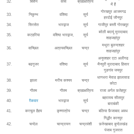
32.
बिसैन
वत्स
ब्रह्मक्षत्रिय
में हैं
गोरखपुर आजमगढ
33.
निकुम्भ
वशिष्ठ
सूर्य
हरदोई जौनपुर
34.
सिरसेत
भारद्वाज
सूर्य
गाजीपुर बस्ती गोरखपुर
बरेली बदायूं मुरादाबाद
35.
कटहरिया
वशिष्ठ भारद्वाज,
सूर्य
शाहजहांपुर
मथुरा बुलन्दशहर
36.
वाच्छिल
अत्रयवच्छिल
चन्द्र
शाहजहांपुर
अनूपशहर एटा अलीगढ
37.
बढगूजर
वशिष्ठ
सूर्य
मैनपुरी मुरादाबाद हिसार
गुडगांव जयपुर
धागधरा मेवाड झालावाड
38.
झाला
मरीच कश्यप
चन्द्र
कोटा
39.
गौतम
गौतम
ब्रह्मक्षत्रिय
राजा अर्गल फ़तेहपुर
बहरायच सीतापुर
40.
रैकवार
भारद्वाज
सूर्य
बाराबंकी
41.
करचुल हैहय
कृष्णात्रेय
चन्द्र
बलिया फ़ैजाबाद अवध
गिद्धौर कानपुर
42.
चन्देल
चान्द्रायन
चन्द्रवंशी
फ़र्रुखाबाद बुन्देलखंड
पंजाब गुजरात