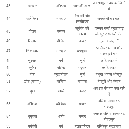
बलरामपुर अवध के जिलों
43.
जनवार
कौशल्य
सोलंकी शाखा
में
वैस की गोद
44.
बहरेलिया
भारद्वाज
रायबरेली बाराबंकी
सिसोदिया
सूर्यवंश की
उन्नाव बस्ती प्रतापगढ़
45.
दीत्तत
कश्यप
शाखा
जौनपुर रायबरेली बांदा
46.
सिलार
शौनिक
चन्द्र
सूरत राजपूतानी
ग्वालियर आगरा और
47.
सिकरवार
भारद्वाज
बढगूजर
उत्तरप्रदेश में
48.
सुरवार
गर्ग
सूर्य
कठियावाड में
49.
सुर्वैया
वशिष्ठ
यदुवंश
काठियावाड
50.
मोरी
ब्रह्मगौतम
सूर्य
मथुरा आगरा धौलपुर
51.
टांक (तत्तक)
शौनिक
नागवंश
मैनपुरी और पंजाब
अब इस वंश का पता नही
52.
गुप्त
गार्ग्य
चन्द्र
है
बलिया आजमगढ
53.
कौशिक
कौशिक
चन्द्र
गोरखपुर
बनारस बलिया आजमगढ़
54.
भृगुवंशी
भार्गव
चन्द्र
गोरखपुर
55.
गर्गवंशी
गर्ग
ब्रह्मक्षत्रिय
नृसिंहपुर सुल्तानपुर