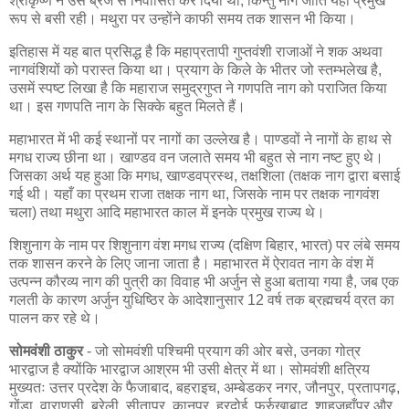
श्रीकृष्ण ने उसे ब्रज से निर्वासित कर दिया था, किन्तु नाग जाति यहाँ प्रमुख
रूप से बसी रही। मथुरा पर उन्होंने काफी समय तक शासन भी किया।
इतिहास में यह बात प्रसिद्ध है कि महाप्रतापी गुप्तवंशी राजाओं ने शक अथवा
नागवंशियों को परास्त किया था। प्रयाग के किले के भीतर जो स्तम्भलेख है,
उसमें स्पष्ट लिखा है कि महाराज समुद्रगुप्त ने गणपति नाग को पराजित किया
था। इस गणपति नाग के सिक्के बहुत मिलते हैं।
महाभारत में भी कई स्थानों पर नागों का उल्लेख है। पाण्डवों ने नागों के हाथ से
मगध राज्य छीना था। खाण्डव वन जलाते समय भी बहुत से नाग नष्ट हुए थे।
जिसका अर्थ यह हुआ कि मगध, खाण्डवप्रस्थ, तक्षशिला (तक्षक नाग द्वारा बसाई
गई थी। यहाँ का प्रथम राजा तक्षक नाग था, जिसके नाम पर तक्षक नागवंश
चला) तथा मथुरा आदि महाभारत काल में इनके प्रमुख राज्य थे।
शिशुनाग के नाम पर शिशुनाग वंश मगध राज्य (दक्षिण बिहार, भारत) पर लंबे समय
तक शासन करने के लिए जाना जाता है। महाभारत में ऐरावत नाग के वंश में
उत्पन्न कौरव्य नाग की पुत्री का विवाह भी अर्जुन से हुआ बताया गया है, जब एक
गलती के कारण अर्जुन युधिष्ठिर के आदेशानुसार 12 वर्ष तक ब्रह्मचर्य व्रत का
पालन कर रहे थे।
सोमवंशी ठाकुर
- जो सोमवंशी पश्चिमी प्रयाग की ओर बसे, उनका गोत्र
भारद्वाज है क्योंकि भारद्वाज आश्रम भी उसी क्षेत्र में था। सोमवंशी क्षत्रिय
मुख्यतः उत्तर प्रदेश के फैजाबाद, बहराइच, अम्बेडकर नगर, जौनपुर, प्रतापगढ़,
गोंडा, वाराणसी, बरेली, सीतापुर, कानपुर, हरदोई, फर्रुखाबाद, शाहजहाँपुर और