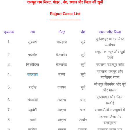
राजपूत नाम
लिस्ट
, गोत्र , वंश, स्थान और जिला की सूची
Rajput Caste List
--------------------------
क्रमांक
नाम
गोत्र
वंश
स्थान और जिला
बुलंदशहर आगरा मेरठ
1.
सूर्यवंशी
भारद्वाज
सूर्य
अलीगढ
मथुरा कानपुर और पूर्वी
2.
गहलोत
बैजवापेण
सूर्य
जिले
3.
सिसोदिया
बैजवापेड
सूर्य
महाराणा उदयपुर स्टेट
महाराजा जयपुर और
4.
कछवाहा
मानव
सूर्य
ग्वालियर राज्य
जोधपुर बीकानेर और पूर्व
5.
राठोड
कश्यप
सूर्य
और मालवा
प्रतापगढ़ और जिला
6.
सोमवंशी
अत्रय
चन्द
हरदोई
7.
यदुवंशी
अत्रय
चन्द
राजकरौली राजपूताने में
महारजा जैसलमेर
8.
भाटी
अत्रय
जादौन
राजपूताना
9.
जाडेचा
अत्रय
यदुवंशी
महाराजा कच्छ भुज