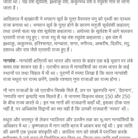
जाता था। यह वंश सूर्यवंश, इक्ष्वाकु वंश, ककुत्स्थ वंश व रघुवंश नाम से जाना
जाता है।
आदिकाल में ब्रह्माजी ने भगवान सूर्य के पुत्र वैवस्वत मनु को पृथ्वी का प्रथम
राजा बनाया था। भगवान सूर्य के पुत्र होने के कारण मनुजी सूर्यवंशी कहलाए
तथा उनसे चला यह वंश सूर्यवंश कहलाया। अयोध्या के सूर्यवंश में आगे चलकर
प्रतापी राजा रघु हुए। राजा रघु से यह वंश रघुवंश कहलाया। इस वंश में
इक्ष्वाकु, ककुत्स्थ, हरिश्चन्द्र, मान्धाता, सगर, भगीरथ, अम्बरीष, दिलीप, रघु,
दशरथ और राम जैसे प्रतापी राजा हुए हैं।
नागवंश
- नागवंशी क्षत्रियों का भारत और भारत के बाहर एक बड़े भूभाग पर लंबे
समय तक शासन रहा है। प्राचीन काल में नागवंशियों का राज्य भारत के कई
स्थानों पर तथा सिंहल में भी था। पुराणों में स्पष्ट लिखा है कि सात नागवंशी
राजा मथुरा पर राज्य करेंगे, उसके पश्चात् गुप्त राजाओं का राज्य होगा।
नौ नाग राजाओं के जो प्राचीन सिक्के मिले हैं, उन पर 'बृहस्पति नाग', 'देवनाग',
'गणपति नाग' इत्यादि नाम मिलते हैं। ये नागगण विक्रम संवत् 150 और 250
के बीच राज्य करते थे। इन नव नागों की राजधानी कहाँ थी, इसका ठीक पता
नहीं है, पर अधिकांश विद्वानों का मत यही है कि उनकी राजधानी 'नरवर' थी।
मथुरा और भरतपुर से लेकर ग्वालियर और उज्जैन तक का भू-भाग नागवंशियों के
अधिकार में था। कृष्णकाल में नाग जाति ब्रज में आकर बस गई थी। इस जाति
की अपनी एक पृथक संस्कृति थी। कालिय नाग को संघर्ष में पराजित करके