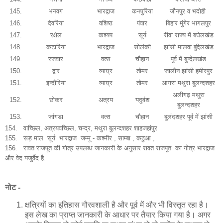
145.
भनवग
भारद्वाज
कनपुरिया
जौनपुर व भदोही
146.
देवरिया
वशिष्ठ
पंवार
बिहार मुंगेर भागलपुर
147.
रक्षेल
कश्यप
सूर्य
रीवा राज्य में बघेलखंड
148.
कटारिया
भारद्वाज
सोलंकी
झांसी मालवा बुंदेलखंड
149.
रजवार
वत्स
चौहान
पूर्व में बुन्देलखंड
150.
द्वार
व्याघ्र
तोमर
जालौन झांसी हमीरपुर
151.
इन्दौरिया
व्याघ्र
तोमर
आगरा मथुरा बुलन्दशहर
अलीगढ़ मथुरा
152.
छोकर
अत्रय
यदुवंश
बुलन्दशहर
153.
जांगडा
वत्स
चौहान
बुलंदशहर पूर्व में झांसी
154. वाच्छिल, अत्रयवच्छिल, चन्द्र, मथुरा बुलन्दशहर शाहजहांपुर
155.
सड़ माल सूर्य भारद्वाज जम्मू - कश्मीर , साम्बा , कठुआ ,
156. रावत राजपूत की गोत्र उपलब्ध जानकारी के अनुसार रावत राजपूत का गोत्र भारद्वाज
और वेद यजुर्वेद है.
नोट -
क्षत्रियों का इतिहास गौरवशाली है और पूर्व में और भी विस्तृत रहा है।
इस लेख का प्राप्त जानकारी के आधार पर तैयार किया गया है। अगर