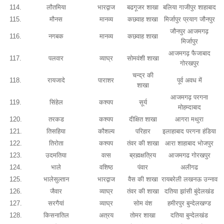
114.
लौतमिया
भारद्वाज
बढगूजर शाखा
बलिया गाजीपुर शाहाबाद
115.
मौनस
मानव्य
कछवाह शाखा
मिर्जापुर प्रयाग जौनपुर
जौनपुर आजमगढ़
116.
नगबक
मानव्य
कछवाह शाखा
मिर्जापुर
आजमगढ़ फैजाबाद
117.
पलवार
व्याघ्र
सोमवंशी शाखा
गोरखपुर
चन्द्र की
118.
रायजादे
पाराशर
पूर्व अवध में
शाखा
आजमगढ़ परगना
119.
सिंहेल
कश्यप
सूर्य
मोहम्दाबाद
120.
तरकड
कश्यप
दीक्षित शाखा
आगरा मथुरा
121.
तिसहिया
कौशल्य
परिहार
इलाहाबाद परगना हंडिया
122.
तिरोता
कश्यप
तंवर की शाखा
आरा शाहाबाद भोजपुर
123.
उदमतिया
वत्स
ब्रह्मक्षत्रिय
आजमगढ गोरखपुर
124.
भाले
वशिष्ठ
पंवार
अलीगढ
125.
भालेसुल्तान
भारद्वाज
वैस की शाखा
रायबरेली लखनऊ उन्नाव
126.
जैवार
व्याघ्र
तंवर की शाखा
दतिया झांसी बुंदेलखंड
127.
सरगैयां
व्याघ्र
सोम वंश
हमीरपुर बुन्देलखण्ड
128.
किसनातिल
अत्रय
तोमर शाखा
दतिया बुन्देलखंड