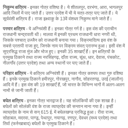
निकुम्भ क्षत्रिय
- इनका गोत्र वशिष्ठ है। ये शीतलपुर, दरभंगा, आरा, भागलपुर
आदि जिलों में पाए जाते हैं। उत्तर प्रदेश में भी ये यत्र-तत्र पाए जाते हैं। ये
सूर्यवंशी क्षत्रिय हैं। राजा इक्ष्वाकु के 13वें वंशधर निकुम्भ माने जाते हैं।
परमार क्षत्रिय
- ये अग्निवंशी हैं। इनका गोत्र गर्ग है। इस वंश की प्राचीन
राजधानी चन्द्रावती थी। मालवा में इनकी प्रथम राजधानी धारा नगरी थी,
जिसके पश्चात् उज्जैन को राजधानी बनाया गया। विक्रमादित्य इस वंश के
सबसे प्रतापी राजा हुए, जिनके नाम पर विक्रम संवत् प्रारम्भ हुआ। इसी वंश में
सुप्रसिद्ध राजा मुंज और भोज हुए। इनकी 35 शाखाएँ हैं। इन क्षत्रियों के
प्रमुख ठिकाने तथा राज्य नरसिंहगढ़, दाँता राज्य, सूंथ, धार, देवास, पंचकोट,
नीलगाँव (उत्तर प्रदेश) तथा अन्य स्थानों पर पाए जाते हैं।
परिहार क्षत्रिय
- ये क्षत्रिय अग्निवंशी हैं। इनका गोत्र कश्यप तथा गुरु वशिष्ठ
हैं। इनके प्रमुख ठिकाने हमीरपुर, गोरखपुर, नागौद, सोहरतगढ़, उरई (जालौन)
आदि में हैं। इस वंश की 19 शाखाएँ हैं, जो भारत के विभिन्न भागों में अलग-अलग
नामों से जानी जाती हैं।
बघेल क्षत्रिय
- इनका गोत्र भारद्वाज है। यह सोलंकियों की एक शाखा है।
बघेलों को सोलंकी वंश के राजा व्याघ्रदेव की सन्तान माना गया है। इन्हीं
व्याघ्रदेव के नाम से सन् 615 ई. में बघेलखण्ड प्रसिद्ध हुआ। रीवा राज्य,
सोहाबल, मदरवा, पाण्डू, पेथापुर, नयागढ़, रणपुर, देवधर (मध्य प्रदेश) तथा
तिर्वा (फर्रुखाबाद) बघेलों के प्रमुख ठिकाने हैं।