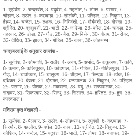
1- सूर्यवंश, 2- चन्द्रवंश, 3- यदुवंश, 4- गहलौत, 5- तोमर, 6- परमार, 7-
चौहान, 8- राठौर, 9- कछवाहा, 10- सोलंकी, 11- परिहार, 12- निकुम्भ, 13-
हैहय, 14- चन्देल, 15- तक्षक, 16- निमिवंशी, 17- मौर्यवंशी, 18- गोरखा, 19-
श्रीनेत, 20- द्रह्युवंशी, 21- भाटी, 22- जाड़ेजा, 23- बघेल, 24- चावड़ा, 25-
गहरवार, 26- डोडा, 27- गौड़, 28- बैस, 29- बिसेन, 30- गौतम, 31- सेंगर,
32- दीक्षित, 33- झाला, 34- गोहिल, 35- काबा, 36- लोहथम्भ।
चन्द्रबरदाई के अनुसार राजवंश
-
1- सूर्यवंश, 2- सोमवंशी, 3- राठौर, 4- अनंग, 5- अर्भाट, 6- ककुत्स्थ, 7- कवि,
8- कमाय, 9- कलिचूरक, 10- कोटपाल, 11- गोहिल, 12- गोहिलपुत्र, 13-
गौड़, 14- चावोत्कर, 15- चालुक्य, 16- चौहान, 17- छिन्दक, 18- टांक, 19-
दधिकर, 20- देवला, 21- दोयमत, 22- धन्यपालक, 23- निकुम्भ, 24- पड़िहार,
25- परमार, 26- पोतक, 27- मकवाना, 28- यदु, 29- राज्यपालक, 30-
सदावर, 31- सिकरवार, 32- सिन्धु, 33- सिलारु, 34- हरितट, 35- हूण, 36-
कारद्वपाल।
मतिराम कृत वंशावली
-
1- सूर्यवंश, 2- पैलवार, 3- राठौर, 4- लोहथम्भ, 5- रघुवंशी, 6- कछवाहा, 7-
सिरमौर, 8- गहलौत, 9- बघेल, 10- काबा, 11- श्रीनेत, 12- निकुम्भ, 13-
कौशिक, 14- चन्देल, 15- यदुवंश, 16- भाटी, 17- तोमर, 18- बनाफर, 19-