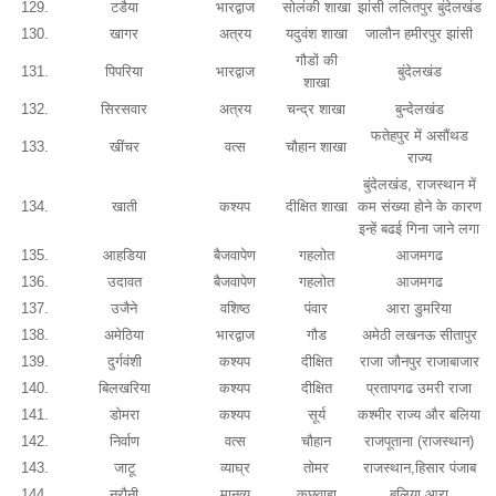
129.
टडैया
भारद्वाज
सोलंकी शाखा
झांसी ललितपुर बुंदेलखंड
130.
खागर
अत्रय
यदुवंश शाखा
जालौन हमीरपुर झांसी
गौडों की
131.
पिपरिया
भारद्वाज
बुंदेलखंड
शाखा
132.
सिरसवार
अत्रय
चन्द्र शाखा
बुन्देलखंड
फतेहपुर में असौंथड
133.
खींचर
वत्स
चौहान शाखा
राज्य
बुंदेलखंड, राजस्थान में
134.
खाती
कश्यप
दीक्षित शाखा
कम संख्या होने के कारण
इन्हें बढई गिना जाने लगा
135.
आहडिया
बैजवापेण
गहलोत
आजमगढ
136.
उदावत
बैजवापेण
गहलोत
आजमगढ
137.
उजैने
वशिष्ठ
पंवार
आरा डुमरिया
138.
अमेठिया
भारद्वाज
गौड
अमेठी लखनऊ सीतापुर
139.
दुर्गवंशी
कश्यप
दीक्षित
राजा जौनपुर राजाबाजार
140.
बिलखरिया
कश्यप
दीक्षित
प्रतापगढ उमरी राजा
141.
डोमरा
कश्यप
सूर्य
कश्मीर राज्य और बलिया
142.
निर्वाण
वत्स
चौहान
राजपूताना (राजस्थान)
143.
जाटू
व्याघ्र
तोमर
राजस्थान,हिसार पंजाब
144.
नरौनी
मानव्य
कछवाहा
बलिया आरा