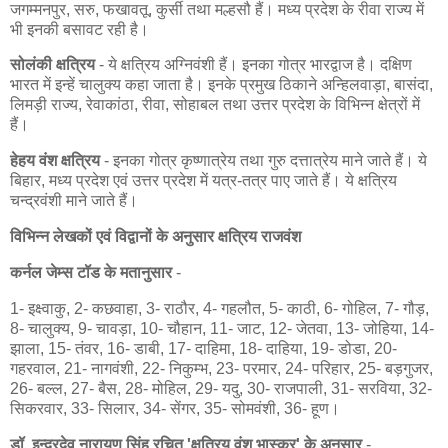
जगम्मनपुर, सरु, फखावतू, कुर्सी तथा मल्हसौ हैं। मध्य प्रदेश के रीवा राज्य में
भी इनकी बसावट रही है।
सोलंकी क्षत्रिय
- ये क्षत्रिय अग्निवंशी हैं। इनका गोत्र भारद्वाज है। दक्षिण
भारत में इन्हें चालुक्य कहा जाता है। इनके प्रमुख ठिकाने अन्हिलवाड़ा, बासंदा,
लिमड़ी राज्य, रेवाकांठा, रीवा, सोहाबल तथा उत्तर प्रदेश के विभिन्न क्षेत्रों में
हैं।
हेहय वंश क्षत्रिय
- इनका गोत्र कृष्णात्रेय तथा गुरु दत्तात्रेय माने जाते हैं। ये
बिहार, मध्य प्रदेश एवं उत्तर प्रदेश में यत्र-तत्र पाए जाते हैं। ये क्षत्रिय
चन्द्रवंशी माने जाते हैं।
विभिन्न लेखकों एवं विद्वानों के अनुसार क्षत्रिय राजवंश
कर्नल जेम्स टॉड के मतानुसार
-
1- इक्ष्वाकु, 2- कछवाहा, 3- राठौर, 4- गहलौत, 5- काठी, 6- गोहिल, 7- गौड़,
8- चालुक्य, 9- चावड़ा, 10- चौहान, 11- जाट, 12- जेतवा, 13- जोहिया, 14-
झाला, 15- तंवर, 16- डाबी, 17- दाहिमा, 18- दाहिया, 19- डोडा, 20-
गहरवाल, 21- नागवंशी, 22- निकुम्भ, 23- परमार, 24- परिहार, 25- बड़गुजर,
26- बल्ल, 27- बैस, 28- मोहिल, 29- यदु, 30- राजपाली, 31- सरविया, 32-
सिकरवार, 33- सिलार, 34- सेंगर, 35- सोमवंशी, 36- हूण।
डॉ. इन्द्रदेव नारायण सिंह रचित 'क्षत्रिय वंश भास्कर' के अनुसार
-