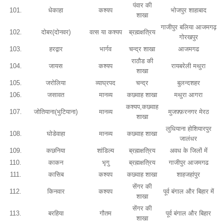
पंवार की
101.
धेकाहा
कश्यप
भोजपुर शाहाबाद
शाखा
गाजीपुर बलिया आजमगढ़
102.
दोबर(दोनवर)
वत्स या कश्यप
ब्रह्मक्षत्रिय
गोरखपुर
103.
हरद्वार
भार्गव
चन्द्र शाखा
आजमगढ
राठौड की
104.
जायस
कश्यप
रायबरेली मथुरा
शाखा
105.
जरोलिया
व्याघ्रपद
चन्द्र
बुलन्दशहर
106.
जसावत
मानव्य
कछवाह शाखा
मथुरा आगरा
कश्यप,कछवाह
107.
जोतियाना(भुटियाना)
मानव्य
मुजफ़्फ़रनगर मेरठ
शाखा
लुधियाना होशियारपुर
108.
घोडेवाहा
मानव्य
कछवाह शाखा
जालंधर
109.
कछनिया
शांडिल्य
ब्रह्मक्षत्रिय
अवध के जिलों में
110.
काकन
भृगु
ब्रह्मक्षत्रिय
गाजीपुर आजमगढ
111.
कासिब
कश्यप
कछवाह शाखा
शाहजहांपुर
सेंगर की
112.
किनवार
कश्यप
पूर्व बंगाल और बिहार में
शाखा
सेंगर की
113.
बरहिया
गौतम
पूर्व बंगाल और बिहार
शाखा