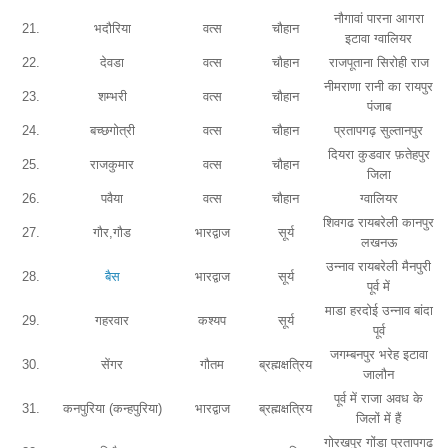
नौगावां पारना आगरा
21.
भदौरिया
वत्स
चौहान
इटावा ग्वालियर
22.
देवडा
वत्स
चौहान
राजपूताना सिरोही राज
नीमराणा रानी का रायपुर
23.
शम्भरी
वत्स
चौहान
पंजाब
24.
बच्छगोत्री
वत्स
चौहान
प्रतापगढ़ सुल्तानपुर
दियरा कुडवार फ़तेहपुर
25.
राजकुमार
वत्स
चौहान
जिला
26.
पवैया
वत्स
चौहान
ग्वालियर
शिवगढ रायबरेली कानपुर
27.
गौर,गौड
भारद्वाज
सूर्य
लखनऊ
उन्नाव रायबरेली मैनपुरी
28.
बैस
भारद्वाज
सूर्य
पूर्व में
माडा हरदोई उन्नाव बांदा
29.
गहरवार
कश्यप
सूर्य
पूर्व
जगम्बनपुर भरेह इटावा
30.
सेंगर
गौतम
ब्रह्मक्षत्रिय
जालौन
पूर्व में राजा अवध के
31.
कनपुरिया (कन्हपुरिया)
भारद्वाज
ब्रह्मक्षत्रिय
जिलों में हैं
गोरखपुर गोंडा प्रतापगढ