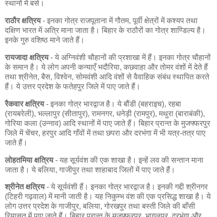
स्थानों में बसे।
राठौर क्षत्रिय
- इनका गोत्र राजपूताना में गौतम, पूर्वी क्षेत्रों में कश्यप तथा
दक्षिण भारत में अत्रि माना जाता है। बिहार के राठौरों का गोत्र शाण्डिल्य है।
इनके गुरु वशिष्ठ माने जाते हैं।
रायजादा क्षत्रिय
- ये अग्निवंशी चौहानों की प्रशाखा में हैं। इनका गोत्र चौहानों
के समान है। ये लोग अपनी कन्याएँ भदौरिया, कछवाहा और तोमर वंशों में देते हैं
तथा श्रीनेत, बैस, विश्वेन, सोमवंशी आदि वंशों से वैवाहिक संबंध स्थापित करते
हैं। ये उत्तर प्रदेश के फतेहपुर जिले में पाए जाते हैं।
रैकवार क्षत्रिय
- इनका गोत्र भारद्वाज है। ये बौंडी (बहराइच), रहबा
(रायबरेली), भल्लापुर (सीतापुर), रामनगर, धनेड़ी (रामपुर), मथुरा (बाराबंकी),
गोरिया कला (उन्नाव) आदि स्थानों में पाए जाते हैं। बिहार प्रान्त के मुजफ्फरपुर
जिले में चेंचर, हरपुर आदि गाँवों में तथा छपरा और दरभंगा में भी यत्र-तत्र पाए
जाते हैं।
लोहतमिया क्षत्रिय
- यह सूर्यवंश की एक शाखा है। इन्हें लव की सन्तान माना
जाता है। ये बलिया, गाजीपुर तथा शाहाबाद जिलों में पाए जाते हैं।
श्रीनेत क्षत्रिय
- ये सूर्यवंशी हैं। इनका गोत्र भारद्वाज है। इनकी गद्दी श्रीनगर
(टिहरी गढ़वाल) में मानी जाती है। यह निकुम्भ वंश की एक प्रसिद्ध शाखा है। ये
लोग उत्तर प्रदेश के गाजीपुर, बलिया, गोरखपुर तथा बस्ती जिले की बाँसी
रियासत में पाए जाते हैं। बिहार प्रान्त के मुजफ्फरपुर, भागलपुर, दरभंगा और