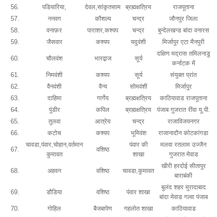
56.
पडियारिया,
देवल,सांकृतसाम
ब्रह्मक्षत्रिय
राजपूताना
57.
ननवग
कौशल्य
चन्द्र
जौनपुर जिला
58.
वनाफ़र
पाराशर,कश्यप
चन्द्र
बुन्देलखन्ड बांदा वनारस
59.
जैसवार
कश्यप
यदुवंशी
मिर्जापुर एटा मैनपुरी
दक्षिण मद्रास तमिलनाडु
60.
चौलवंश
भारद्वाज
सूर्य
कर्नाटक में
61.
निमवंशी
कश्यप
सूर्य
संयुक्त प्रांत
62.
वैनवंशी
वैन्य
सोमवंशी
मिर्जापुर
63.
दाहिमा
गार्गेय
ब्रह्मक्षत्रिय
काठियावाड राजपूताना
64.
पुंडीर
कपिल
ब्रह्मक्षत्रिय
पंजाब गुजरात रींवा यू.पी.
65.
तुलवा
आत्रेय
चन्द्र
राजाविजयनगर
66.
कटोच
कश्यप
भूमिवंश
राजानादौन कोटकांगडा
चावडा,पंवार,चोहान,वर्तमान
पंवार की
मलवा रतलाम उज्जैन
67.
वशिष्ठ
कुमावत
शाखा
गुजरात मेवाड
खीरी हरदोई सीतापुर
68.
अहवन
वशिष्ठ
चावडा,कुमावत
बाराबंकी
बुलंद शहर मुरादाबाद
69.
डौडिया
वशिष्ठ
पंवार शाखा
बांदा मेवाड गल्वा पंजाब
70.
गोहिल
बैजबापेण
गहलोत शाखा
काठियावाड