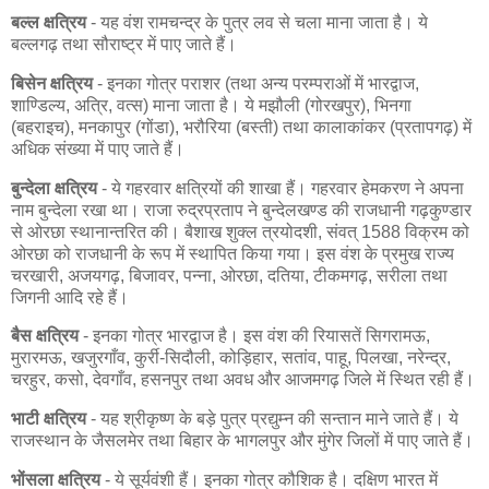
बल्ल क्षत्रिय
- यह वंश रामचन्द्र के पुत्र लव से चला माना जाता है। ये
बल्लगढ़ तथा सौराष्ट्र में पाए जाते हैं।
बिसेन क्षत्रिय
- इनका गोत्र पराशर (तथा अन्य परम्पराओं में भारद्वाज,
शाण्डिल्य, अत्रि, वत्स) माना जाता है। ये मझौली (गोरखपुर), भिनगा
(बहराइच), मनकापुर (गोंडा), भरौरिया (बस्ती) तथा कालाकांकर (प्रतापगढ़) में
अधिक संख्या में पाए जाते हैं।
बुन्देला क्षत्रिय
- ये गहरवार क्षत्रियों की शाखा हैं। गहरवार हेमकरण ने अपना
नाम बुन्देला रखा था। राजा रुद्रप्रताप ने बुन्देलखण्ड की राजधानी गढ़कुण्डार
से ओरछा स्थानान्तरित की। बैशाख शुक्ल त्रयोदशी, संवत् 1588 विक्रम को
ओरछा को राजधानी के रूप में स्थापित किया गया। इस वंश के प्रमुख राज्य
चरखारी, अजयगढ़, बिजावर, पन्ना, ओरछा, दतिया, टीकमगढ़, सरीला तथा
जिगनी आदि रहे हैं।
बैस क्षत्रिय
- इनका गोत्र भारद्वाज है। इस वंश की रियासतें सिगरामऊ,
मुरारमऊ, खजुरगाँव, कुर्री-सिदौली, कोड़िहार, सतांव, पाहू, पिलखा, नरेन्द्र,
चरहुर, कसो, देवगाँव, हसनपुर तथा अवध और आजमगढ़ जिले में स्थित रही हैं।
भाटी क्षत्रिय
- यह श्रीकृष्ण के बड़े पुत्र प्रद्युम्न की सन्तान माने जाते हैं। ये
राजस्थान के जैसलमेर तथा बिहार के भागलपुर और मुंगेर जिलों में पाए जाते हैं।
भोंसला क्षत्रिय
- ये सूर्यवंशी हैं। इनका गोत्र कौशिक है। दक्षिण भारत में