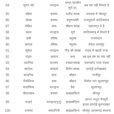
चन्द्र,प्राचीन
84.
सुणग वंश
भारद्वाज
अब पता नहीं मिलता है
सूर्य था,
85.
दहिया
कश्यप
राठौड शाखा
मारवाड में जोधपुर
86.
जेठवा
कश्यप
हनुमानवंशी
राजधूमली काठियावाड
87.
मोहिल
वत्स
चौहान शाखा
महाराष्ट्र मे है
88.
बल्ला
भारद्वाज
सूर्य
काठियावाड़ में मिलते हैं
89.
डाबी
वशिष्ठ
यदुवंश
राजस्थान
90.
खरवड
वशिष्ठ
यदुवंश
मेवाड उदयपुर
91.
सुकेत
भारद्वाज
गौड की शाखा
पंजाब में पहाडी राजा
92.
पांड्य
अत्रय
चन्द
अब इस वंश का पता नहीं
93.
पठानिया
पाराशर
वनाफ़रशाखा
पठानकोट राजा पंजाब
94.
बमटेला
शांडल्य
विसेन शाखा
हरदोई फ़र्रुखाबाद
95.
बारहगैया
वत्स
चौहान
गाजीपुर
96.
भैंसोलिया
वत्स
चौहान
भैंसोल गाग सुल्तानपुर
97.
चन्दोसिया
भारद्वाज
वैस
सुल्तानपुर
98.
चौपटखम्ब
कश्यप
ब्रह्मक्षत्रिय
जौनपुर
आगरा मथुरा मैनपुरी
99.
धाकरे
भारद्वाज(भृगु)
ब्रह्मक्षत्रिय
इटावा हरदोई बुलन्दशहर
100.
धन्वस्त
यमदागिनी
ब्रह्मक्षत्रिय
जौनपुर आजमगढ़ बनारस