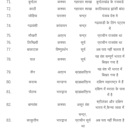
71.
बुन्देला
कश्यप
गहरवार शाखा
बुन्देलखंड के रजवाडे
72.
काठी
कश्यप
गहरवार शाखा
काठियावाड झांसी बांदा
73.
जोहिया
पाराशर
चन्द्र
पंजाब देश मे
गढावाडी के लिंग पट्टम
74.
गढावंशी
कांवायन
चन्द्र
में
75.
मौखरी
अत्रय
चन्द्र
प्राचीन राजवंश था
76.
लिच्छिवी
कश्यप
सूर्य
प्राचीन राजवंश था
77.
बाकाटक
विष्णुवर्धन
सूर्य
अब पता नहीं चलता है
यह वंश सम्पूर्ण भारत में
78.
पाल
कश्यप
सूर्य
बिखर गया है
यह वंश भी भारत में
79.
सैन
अत्रय
ब्रह्मक्षत्रिय
बिखर गया है
80.
कदम्ब
मान्डग्य
ब्रह्मक्षत्रिय
दक्षिण महाराष्ट्र मे हैं
दक्षिण में मराठा के पास
81.
पोलच
भारद्वाज
ब्रह्मक्षत्रिय
में है
श्रीलंका और दक्षिण
82.
बाणवंश
कश्यप
असुर वंश
भारत में,कैन्या जावा में
चन्द्र,
83.
काकुतीय
भारद्वाज
प्राचीन सूर्य
अब पता नहीं मिलता है
था