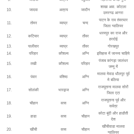
शाखा अवा. कोटला
10.
जादवा
अत्रय
जादौन
उमरगढ आगरा
पाटन के राव तंवरघार
11.
तोमर
व्याघ्र
चन्द
जिला ग्वालियर
धरमपुर का राज और
12.
कटियार
व्याघ्र
तोंवर
हरदोई
13.
पालीवार
व्याघ्र
तोंवर
गोरखपुर
14.
परिहार
कौशल्य
अग्नि
इतिहास में जानना चाहिये
पंजाब कांगड़ा जालंधर
15.
तखी
कौशल्य
परिहार
जम्मू में
मालवा मेवाड धौलपुर पूर्व
16.
पंवार
वशिष्ठ
अग्नि
मे बलिया
राजपूताना मालवा सोरों
17.
सोलंकी
भारद्वाज
अग्नि
जिला एटा
राजपूताना पूर्व और
18.
चौहान
वत्स
अग्नि
सर्वत्र
कोटा बूंदी और हाडौती
19.
हाडा
वत्स
चौहान
देश
खींचीवाडा मालवा
20.
खींची
वत्स
चौहान
ग्वालियर