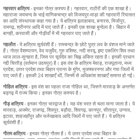
गहरवार क्षत्रिय
- इनका गोत्र कश्यप है। गहरवार, राठौरों की एक शाखा है।
महाराजा जयचन्द के भाई माणिकचन्द्र को विजयपुर-माड़ा की गहरवारी रियासत
का आदि संस्थापक कहा गया है। ये क्षत्रिय इलाहाबाद, बनारस, मिर्जापुर,
रामगढ़, श्रीनगर आदि में पाए जाते हैं। इनकी एक शाखा बुन्देला है। बिहार में
बागही, करवासी और गोड़ीवाँ में भी गहरवार पाए जाते हैं।
गहलौत
- ये क्षत्रिय सूर्यवंशी हैं। रामचन्द्र के छोटे पुत्र लव के वंशज माने जाते
हैं। गोत्र वैशम्पायन, वेद यजुर्वेद, गुरु वशिष्ठ, नदी सरयू, इष्ट एकलिंग शिव तथा
ध्वज लाल-सुनहरा है, जिस पर सूर्यदेव का चिह्न अंकित रहता है। इनकी प्रधान
गद्दी चित्तौड़ (वर्तमान उदयपुर) है। इस वंश के क्षत्रिय मेवाड़, राजपूताना, मध्य
प्रदेश, उत्तर प्रदेश तथा बिहार प्रान्त के मुंगेर, मुजफ्फरनगर और गया जिलों में
पाए जाते हैं। इसकी 24 शाखाएँ थीं, जिनमें से अधिकांश शाखाएँ समाप्त हो गईं।
गोहिल क्षत्रिय
- इस वंश का पहला राजा गोहिल था, जिसने मारवाड़ के अन्तर्गत
बड़गढ़ में राज्य किया। इनका गोत्र कश्यप है।
गौड़ क्षत्रिय
- इनका गोत्र भारद्वाज है। यह वंश भरत से चला माना जाता है। ये
मारवाड़, अजमेर, राजगढ़, शिवपुर, बड़ौदा, शिवगढ़, कानपुर, सीतापुर, उन्नाव,
इटावा, शाहजहाँपुर और फर्रुखाबाद आदि जिलों में पाए जाते हैं। ये क्षत्रिय
सूर्यवंशी हैं।
गौतम क्षत्रिय
- इनका गोत्र गौतम है। ये उत्तर प्रदेश तथा बिहार के