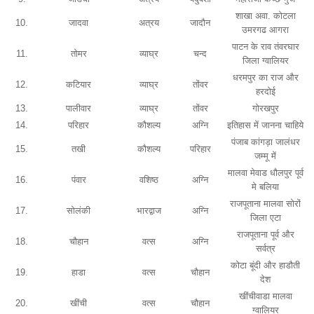
शाखा अवा. कोटला
10.
जादवा
अत्रय
जादौन
उमरगढ आगरा
पाटन के राव तंवरघार
11.
तोमर
व्याघ्र
चन्द
जिला ग्वालियर
धरमपुर का राज और
12.
कटियार
व्याघ्र
तोंवर
हरदोई
13.
पालीवार
व्याघ्र
तोंवर
गोरखपुर
14.
परिहार
कौशल्य
अग्नि
इतिहास में जानना चाहिये
पंजाब कांगड़ा जालंधर
15.
तखी
कौशल्य
परिहार
जम्मू में
मालवा मेवाड धौलपुर पूर्व
16.
पंवार
वशिष्ठ
अग्नि
मे बलिया
राजपूताना मालवा सोरों
17.
सोलंकी
भारद्वाज
अग्नि
जिला एटा
राजपूताना पूर्व और
18.
चौहान
वत्स
अग्नि
सर्वत्र
कोटा बूंदी और हाडौती
19.
हाडा
वत्स
चौहान
देश
खींचीवाडा मालवा
20.
खींची
वत्स
चौहान
ग्वालियर