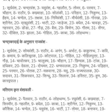
1- सूर्यवंश, 2- चन्द्रवंश, 3- यदुवंश, 4- गहलौत, 5- तोमर, 6- परमार, 7-
चौहान, 8- राठौर, 9- कछवाहा, 10- सोलंकी, 11- परिहार, 12- निकुम्भ, 13-
हैहय, 14- चन्देल, 15- तक्षक, 16- निमिवंशी, 17- मौर्यवंशी, 18- गोरखा, 19-
श्रीनेत, 20- द्रह्युवंशी, 21- भाटी, 22- जाड़ेजा, 23- बघेल, 24- चावड़ा, 25-
गहरवार, 26- डोडा, 27- गौड़, 28- बैस, 29- बिसेन, 30- गौतम, 31- सेंगर,
32- दीक्षित, 33- झाला, 34- गोहिल, 35- काबा, 36- लोहथम्भ।
चन्द्रबरदाई के अनुसार राजवंश
-
1- सूर्यवंश, 2- सोमवंशी, 3- राठौर, 4- अनंग, 5- अर्भाट, 6- ककुत्स्थ, 7- कवि,
8- कमाय, 9- कलिचूरक, 10- कोटपाल, 11- गोहिल, 12- गोहिलपुत्र, 13-
गौड़, 14- चावोत्कर, 15- चालुक्य, 16- चौहान, 17- छिन्दक, 18- टांक, 19-
दधिकर, 20- देवला, 21- दोयमत, 22- धन्यपालक, 23- निकुम्भ, 24- पड़िहार,
25- परमार, 26- पोतक, 27- मकवाना, 28- यदु, 29- राज्यपालक, 30-
सदावर, 31- सिकरवार, 32- सिन्धु, 33- सिलारु, 34- हरितट, 35- हूण, 36-
कारद्वपाल।
मतिराम कृत वंशावली
-
1- सूर्यवंश, 2- पैलवार, 3- राठौर, 4- लोहथम्भ, 5- रघुवंशी, 6- कछवाहा, 7-
सिरमौर, 8- गहलौत, 9- बघेल, 10- काबा, 11- श्रीनेत, 12- निकुम्भ, 13-
कौशिक, 14- चन्देल, 15- यदुवंश, 16- भाटी, 17- तोमर, 18- बनाफर, 19-