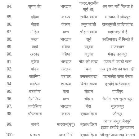
चन्द्र,प्राचीन
84.
सुणग वंश
भारद्वाज
अब पता नहीं मिलता है
सूर्य था,
85.
दहिया
कश्यप
राठौड शाखा
मारवाड में जोधपुर
86.
जेठवा
कश्यप
हनुमानवंशी
राजधूमली काठियावाड
87.
मोहिल
वत्स
चौहान शाखा
महाराष्ट्र मे है
88.
बल्ला
भारद्वाज
सूर्य
काठियावाड़ में मिलते हैं
89.
डाबी
वशिष्ठ
यदुवंश
राजस्थान
90.
खरवड
वशिष्ठ
यदुवंश
मेवाड उदयपुर
91.
सुकेत
भारद्वाज
गौड की शाखा
पंजाब में पहाडी राजा
92.
पांड्य
अत्रय
चन्द
अब इस वंश का पता नहीं
93.
पठानिया
पाराशर
वनाफ़रशाखा
पठानकोट राजा पंजाब
94.
बमटेला
शांडल्य
विसेन शाखा
हरदोई फ़र्रुखाबाद
95.
बारहगैया
वत्स
चौहान
गाजीपुर
96.
भैंसोलिया
वत्स
चौहान
भैंसोल गाग सुल्तानपुर
97.
चन्दोसिया
भारद्वाज
वैस
सुल्तानपुर
98.
चौपटखम्ब
कश्यप
ब्रह्मक्षत्रिय
जौनपुर
आगरा मथुरा मैनपुरी
99.
धाकरे
भारद्वाज(भृगु)
ब्रह्मक्षत्रिय
इटावा हरदोई बुलन्दशहर
100.
धन्वस्त
यमदागिनी
ब्रह्मक्षत्रिय
जौनपुर आजमगढ़ बनारस