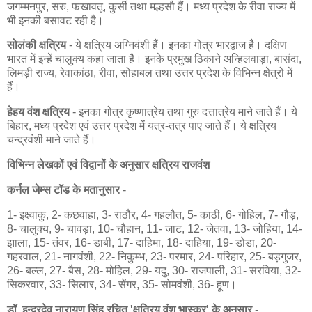
जगम्मनपुर, सरु, फखावतू, कुर्सी तथा मल्हसौ हैं। मध्य प्रदेश के रीवा राज्य में
भी इनकी बसावट रही है।
सोलंकी क्षत्रिय
- ये क्षत्रिय अग्निवंशी हैं। इनका गोत्र भारद्वाज है। दक्षिण
भारत में इन्हें चालुक्य कहा जाता है। इनके प्रमुख ठिकाने अन्हिलवाड़ा, बासंदा,
लिमड़ी राज्य, रेवाकांठा, रीवा, सोहाबल तथा उत्तर प्रदेश के विभिन्न क्षेत्रों में
हैं।
हेहय वंश क्षत्रिय
- इनका गोत्र कृष्णात्रेय तथा गुरु दत्तात्रेय माने जाते हैं। ये
बिहार, मध्य प्रदेश एवं उत्तर प्रदेश में यत्र-तत्र पाए जाते हैं। ये क्षत्रिय
चन्द्रवंशी माने जाते हैं।
विभिन्न लेखकों एवं विद्वानों के अनुसार क्षत्रिय राजवंश
कर्नल जेम्स टॉड के मतानुसार
-
1- इक्ष्वाकु, 2- कछवाहा, 3- राठौर, 4- गहलौत, 5- काठी, 6- गोहिल, 7- गौड़,
8- चालुक्य, 9- चावड़ा, 10- चौहान, 11- जाट, 12- जेतवा, 13- जोहिया, 14-
झाला, 15- तंवर, 16- डाबी, 17- दाहिमा, 18- दाहिया, 19- डोडा, 20-
गहरवाल, 21- नागवंशी, 22- निकुम्भ, 23- परमार, 24- परिहार, 25- बड़गुजर,
26- बल्ल, 27- बैस, 28- मोहिल, 29- यदु, 30- राजपाली, 31- सरविया, 32-
सिकरवार, 33- सिलार, 34- सेंगर, 35- सोमवंशी, 36- हूण।
डॉ. इन्द्रदेव नारायण सिंह रचित 'क्षत्रिय वंश भास्कर' के अनुसार
-