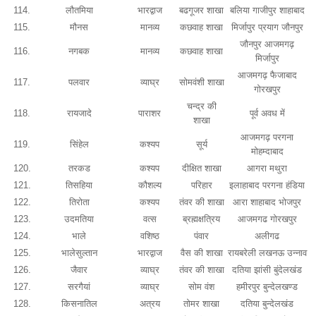
114.
लौतमिया
भारद्वाज
बढगूजर शाखा
बलिया गाजीपुर शाहाबाद
115.
मौनस
मानव्य
कछवाह शाखा
मिर्जापुर प्रयाग जौनपुर
जौनपुर आजमगढ़
116.
नगबक
मानव्य
कछवाह शाखा
मिर्जापुर
आजमगढ़ फैजाबाद
117.
पलवार
व्याघ्र
सोमवंशी शाखा
गोरखपुर
चन्द्र की
118.
रायजादे
पाराशर
पूर्व अवध में
शाखा
आजमगढ़ परगना
119.
सिंहेल
कश्यप
सूर्य
मोहम्दाबाद
120.
तरकड
कश्यप
दीक्षित शाखा
आगरा मथुरा
121.
तिसहिया
कौशल्य
परिहार
इलाहाबाद परगना हंडिया
122.
तिरोता
कश्यप
तंवर की शाखा
आरा शाहाबाद भोजपुर
123.
उदमतिया
वत्स
ब्रह्मक्षत्रिय
आजमगढ गोरखपुर
124.
भाले
वशिष्ठ
पंवार
अलीगढ
125.
भालेसुल्तान
भारद्वाज
वैस की शाखा
रायबरेली लखनऊ उन्नाव
126.
जैवार
व्याघ्र
तंवर की शाखा
दतिया झांसी बुंदेलखंड
127.
सरगैयां
व्याघ्र
सोम वंश
हमीरपुर बुन्देलखण्ड
128.
किसनातिल
अत्रय
तोमर शाखा
दतिया बुन्देलखंड