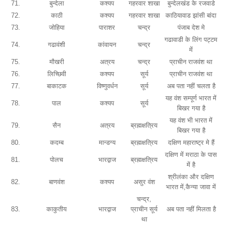
71.
बुन्देला
कश्यप
गहरवार शाखा
बुन्देलखंड के रजवाडे
72.
काठी
कश्यप
गहरवार शाखा
काठियावाड झांसी बांदा
73.
जोहिया
पाराशर
चन्द्र
पंजाब देश मे
गढावाडी के लिंग पट्टम
74.
गढावंशी
कांवायन
चन्द्र
में
75.
मौखरी
अत्रय
चन्द्र
प्राचीन राजवंश था
76.
लिच्छिवी
कश्यप
सूर्य
प्राचीन राजवंश था
77.
बाकाटक
विष्णुवर्धन
सूर्य
अब पता नहीं चलता है
यह वंश सम्पूर्ण भारत में
78.
पाल
कश्यप
सूर्य
बिखर गया है
यह वंश भी भारत में
79.
सैन
अत्रय
ब्रह्मक्षत्रिय
बिखर गया है
80.
कदम्ब
मान्डग्य
ब्रह्मक्षत्रिय
दक्षिण महाराष्ट्र मे हैं
दक्षिण में मराठा के पास
81.
पोलच
भारद्वाज
ब्रह्मक्षत्रिय
में है
श्रीलंका और दक्षिण
82.
बाणवंश
कश्यप
असुर वंश
भारत में,कैन्या जावा में
चन्द्र,
83.
काकुतीय
भारद्वाज
प्राचीन सूर्य
अब पता नहीं मिलता है
था