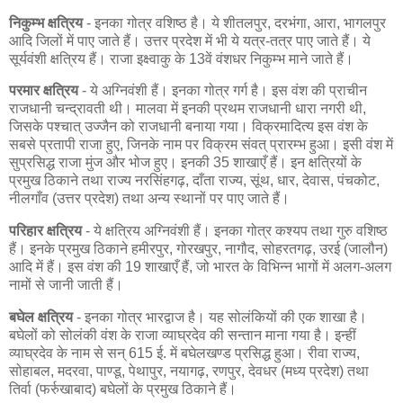
निकुम्भ क्षत्रिय
- इनका गोत्र वशिष्ठ है। ये शीतलपुर, दरभंगा, आरा, भागलपुर
आदि जिलों में पाए जाते हैं। उत्तर प्रदेश में भी ये यत्र-तत्र पाए जाते हैं। ये
सूर्यवंशी क्षत्रिय हैं। राजा इक्ष्वाकु के 13वें वंशधर निकुम्भ माने जाते हैं।
परमार क्षत्रिय
- ये अग्निवंशी हैं। इनका गोत्र गर्ग है। इस वंश की प्राचीन
राजधानी चन्द्रावती थी। मालवा में इनकी प्रथम राजधानी धारा नगरी थी,
जिसके पश्चात् उज्जैन को राजधानी बनाया गया। विक्रमादित्य इस वंश के
सबसे प्रतापी राजा हुए, जिनके नाम पर विक्रम संवत् प्रारम्भ हुआ। इसी वंश में
सुप्रसिद्ध राजा मुंज और भोज हुए। इनकी 35 शाखाएँ हैं। इन क्षत्रियों के
प्रमुख ठिकाने तथा राज्य नरसिंहगढ़, दाँता राज्य, सूंथ, धार, देवास, पंचकोट,
नीलगाँव (उत्तर प्रदेश) तथा अन्य स्थानों पर पाए जाते हैं।
परिहार क्षत्रिय
- ये क्षत्रिय अग्निवंशी हैं। इनका गोत्र कश्यप तथा गुरु वशिष्ठ
हैं। इनके प्रमुख ठिकाने हमीरपुर, गोरखपुर, नागौद, सोहरतगढ़, उरई (जालौन)
आदि में हैं। इस वंश की 19 शाखाएँ हैं, जो भारत के विभिन्न भागों में अलग-अलग
नामों से जानी जाती हैं।
बघेल क्षत्रिय
- इनका गोत्र भारद्वाज है। यह सोलंकियों की एक शाखा है।
बघेलों को सोलंकी वंश के राजा व्याघ्रदेव की सन्तान माना गया है। इन्हीं
व्याघ्रदेव के नाम से सन् 615 ई. में बघेलखण्ड प्रसिद्ध हुआ। रीवा राज्य,
सोहाबल, मदरवा, पाण्डू, पेथापुर, नयागढ़, रणपुर, देवधर (मध्य प्रदेश) तथा
तिर्वा (फर्रुखाबाद) बघेलों के प्रमुख ठिकाने हैं।