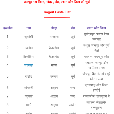
राजपूत नाम
लिस्ट
, गोत्र , वंश, स्थान और जिला की सूची
Rajput Caste List
--------------------------
क्रमांक
नाम
गोत्र
वंश
स्थान और जिला
बुलंदशहर आगरा मेरठ
1.
सूर्यवंशी
भारद्वाज
सूर्य
अलीगढ
मथुरा कानपुर और पूर्वी
2.
गहलोत
बैजवापेण
सूर्य
जिले
3.
सिसोदिया
बैजवापेड
सूर्य
महाराणा उदयपुर स्टेट
महाराजा जयपुर और
4.
कछवाहा
मानव
सूर्य
ग्वालियर राज्य
जोधपुर बीकानेर और पूर्व
5.
राठोड
कश्यप
सूर्य
और मालवा
प्रतापगढ़ और जिला
6.
सोमवंशी
अत्रय
चन्द
हरदोई
7.
यदुवंशी
अत्रय
चन्द
राजकरौली राजपूताने में
महारजा जैसलमेर
8.
भाटी
अत्रय
जादौन
राजपूताना
9.
जाडेचा
अत्रय
यदुवंशी
महाराजा कच्छ भुज