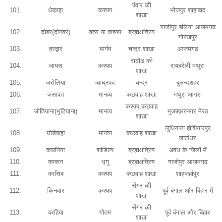
पंवार की
101.
धेकाहा
कश्यप
भोजपुर शाहाबाद
शाखा
गाजीपुर बलिया आजमगढ़
102.
दोबर(दोनवर)
वत्स या कश्यप
ब्रह्मक्षत्रिय
गोरखपुर
103.
हरद्वार
भार्गव
चन्द्र शाखा
आजमगढ
राठौड की
104.
जायस
कश्यप
रायबरेली मथुरा
शाखा
105.
जरोलिया
व्याघ्रपद
चन्द्र
बुलन्दशहर
106.
जसावत
मानव्य
कछवाह शाखा
मथुरा आगरा
कश्यप,कछवाह
107.
जोतियाना(भुटियाना)
मानव्य
मुजफ़्फ़रनगर मेरठ
शाखा
लुधियाना होशियारपुर
108.
घोडेवाहा
मानव्य
कछवाह शाखा
जालंधर
109.
कछनिया
शांडिल्य
ब्रह्मक्षत्रिय
अवध के जिलों में
110.
काकन
भृगु
ब्रह्मक्षत्रिय
गाजीपुर आजमगढ
111.
कासिब
कश्यप
कछवाह शाखा
शाहजहांपुर
सेंगर की
112.
किनवार
कश्यप
पूर्व बंगाल और बिहार में
शाखा
सेंगर की
113.
बरहिया
गौतम
पूर्व बंगाल और बिहार
शाखा