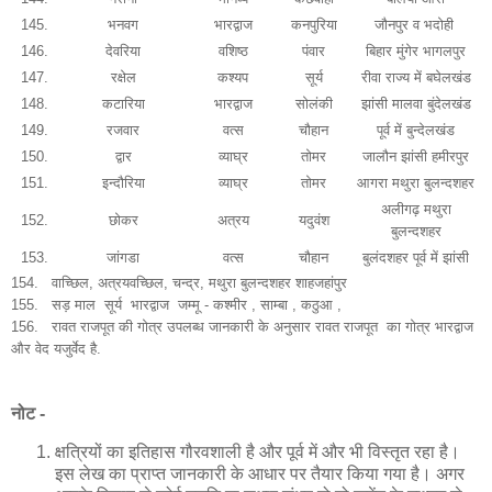
145.
भनवग
भारद्वाज
कनपुरिया
जौनपुर व भदोही
146.
देवरिया
वशिष्ठ
पंवार
बिहार मुंगेर भागलपुर
147.
रक्षेल
कश्यप
सूर्य
रीवा राज्य में बघेलखंड
148.
कटारिया
भारद्वाज
सोलंकी
झांसी मालवा बुंदेलखंड
149.
रजवार
वत्स
चौहान
पूर्व में बुन्देलखंड
150.
द्वार
व्याघ्र
तोमर
जालौन झांसी हमीरपुर
151.
इन्दौरिया
व्याघ्र
तोमर
आगरा मथुरा बुलन्दशहर
अलीगढ़ मथुरा
152.
छोकर
अत्रय
यदुवंश
बुलन्दशहर
153.
जांगडा
वत्स
चौहान
बुलंदशहर पूर्व में झांसी
154. वाच्छिल, अत्रयवच्छिल, चन्द्र, मथुरा बुलन्दशहर शाहजहांपुर
155.
सड़ माल सूर्य भारद्वाज जम्मू - कश्मीर , साम्बा , कठुआ ,
156. रावत राजपूत की गोत्र उपलब्ध जानकारी के अनुसार रावत राजपूत का गोत्र भारद्वाज
और वेद यजुर्वेद है.
नोट -
क्षत्रियों का इतिहास गौरवशाली है और पूर्व में और भी विस्तृत रहा है।
इस लेख का प्राप्त जानकारी के आधार पर तैयार किया गया है। अगर