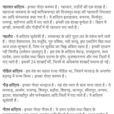
गहरवार क्षत्रिय
- इनका गोत्र कश्यप है। गहरवार, राठौरों की एक शाखा है।
महाराजा जयचन्द के भाई माणिकचन्द्र को विजयपुर-माड़ा की गहरवारी रियासत
का आदि संस्थापक कहा गया है। ये क्षत्रिय इलाहाबाद, बनारस, मिर्जापुर,
रामगढ़, श्रीनगर आदि में पाए जाते हैं। इनकी एक शाखा बुन्देला है। बिहार में
बागही, करवासी और गोड़ीवाँ में भी गहरवार पाए जाते हैं।
गहलौत
- ये क्षत्रिय सूर्यवंशी हैं। रामचन्द्र के छोटे पुत्र लव के वंशज माने जाते
हैं। गोत्र वैशम्पायन, वेद यजुर्वेद, गुरु वशिष्ठ, नदी सरयू, इष्ट एकलिंग शिव तथा
ध्वज लाल-सुनहरा है, जिस पर सूर्यदेव का चिह्न अंकित रहता है। इनकी प्रधान
गद्दी चित्तौड़ (वर्तमान उदयपुर) है। इस वंश के क्षत्रिय मेवाड़, राजपूताना, मध्य
प्रदेश, उत्तर प्रदेश तथा बिहार प्रान्त के मुंगेर, मुजफ्फरनगर और गया जिलों में
पाए जाते हैं। इसकी 24 शाखाएँ थीं, जिनमें से अधिकांश शाखाएँ समाप्त हो गईं।
गोहिल क्षत्रिय
- इस वंश का पहला राजा गोहिल था, जिसने मारवाड़ के अन्तर्गत
बड़गढ़ में राज्य किया। इनका गोत्र कश्यप है।
गौड़ क्षत्रिय
- इनका गोत्र भारद्वाज है। यह वंश भरत से चला माना जाता है। ये
मारवाड़, अजमेर, राजगढ़, शिवपुर, बड़ौदा, शिवगढ़, कानपुर, सीतापुर, उन्नाव,
इटावा, शाहजहाँपुर और फर्रुखाबाद आदि जिलों में पाए जाते हैं। ये क्षत्रिय
सूर्यवंशी हैं।
गौतम क्षत्रिय
- इनका गोत्र गौतम है। ये उत्तर प्रदेश तथा बिहार के