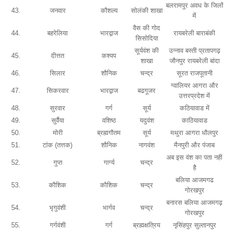
बलरामपुर अवध के जिलों
43.
जनवार
कौशल्य
सोलंकी शाखा
में
वैस की गोद
44.
बहरेलिया
भारद्वाज
रायबरेली बाराबंकी
सिसोदिया
सूर्यवंश की
उन्नाव बस्ती प्रतापगढ़
45.
दीत्तत
कश्यप
शाखा
जौनपुर रायबरेली बांदा
46.
सिलार
शौनिक
चन्द्र
सूरत राजपूतानी
ग्वालियर आगरा और
47.
सिकरवार
भारद्वाज
बढगूजर
उत्तरप्रदेश में
48.
सुरवार
गर्ग
सूर्य
कठियावाड में
49.
सुर्वैया
वशिष्ठ
यदुवंश
काठियावाड
50.
मोरी
ब्रह्मगौतम
सूर्य
मथुरा आगरा धौलपुर
51.
टांक (तत्तक)
शौनिक
नागवंश
मैनपुरी और पंजाब
अब इस वंश का पता नही
52.
गुप्त
गार्ग्य
चन्द्र
है
बलिया आजमगढ
53.
कौशिक
कौशिक
चन्द्र
गोरखपुर
बनारस बलिया आजमगढ़
54.
भृगुवंशी
भार्गव
चन्द्र
गोरखपुर
55.
गर्गवंशी
गर्ग
ब्रह्मक्षत्रिय
नृसिंहपुर सुल्तानपुर