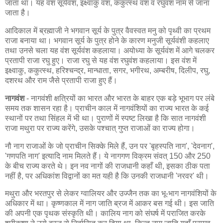
जाता था। यह वंश सूर्यवंश, इक्ष्वाकु वंश, ककुत्स्थ वंश व रघुवंश नाम से जाना
जाता है।
आदिकाल में ब्रह्माजी ने भगवान सूर्य के पुत्र वैवस्वत मनु को पृथ्वी का प्रथम
राजा बनाया था। भगवान सूर्य के पुत्र होने के कारण मनुजी सूर्यवंशी कहलाए
तथा उनसे चला यह वंश सूर्यवंश कहलाया। अयोध्या के सूर्यवंश में आगे चलकर
प्रतापी राजा रघु हुए। राजा रघु से यह वंश रघुवंश कहलाया। इस वंश में
इक्ष्वाकु, ककुत्स्थ, हरिश्चन्द्र, मान्धाता, सगर, भगीरथ, अम्बरीष, दिलीप, रघु,
दशरथ और राम जैसे प्रतापी राजा हुए हैं।
नागवंश
- नागवंशी क्षत्रियों का भारत और भारत के बाहर एक बड़े भूभाग पर लंबे
समय तक शासन रहा है। प्राचीन काल में नागवंशियों का राज्य भारत के कई
स्थानों पर तथा सिंहल में भी था। पुराणों में स्पष्ट लिखा है कि सात नागवंशी
राजा मथुरा पर राज्य करेंगे, उसके पश्चात् गुप्त राजाओं का राज्य होगा।
नौ नाग राजाओं के जो प्राचीन सिक्के मिले हैं, उन पर 'बृहस्पति नाग', 'देवनाग',
'गणपति नाग' इत्यादि नाम मिलते हैं। ये नागगण विक्रम संवत् 150 और 250
के बीच राज्य करते थे। इन नव नागों की राजधानी कहाँ थी, इसका ठीक पता
नहीं है, पर अधिकांश विद्वानों का मत यही है कि उनकी राजधानी 'नरवर' थी।
मथुरा और भरतपुर से लेकर ग्वालियर और उज्जैन तक का भू-भाग नागवंशियों के
अधिकार में था। कृष्णकाल में नाग जाति ब्रज में आकर बस गई थी। इस जाति
की अपनी एक पृथक संस्कृति थी। कालिय नाग को संघर्ष में पराजित करके