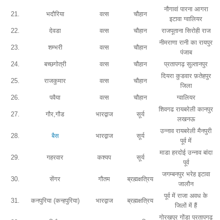
नौगावां पारना आगरा
21.
भदौरिया
वत्स
चौहान
इटावा ग्वालियर
22.
देवडा
वत्स
चौहान
राजपूताना सिरोही राज
नीमराणा रानी का रायपुर
23.
शम्भरी
वत्स
चौहान
पंजाब
24.
बच्छगोत्री
वत्स
चौहान
प्रतापगढ़ सुल्तानपुर
दियरा कुडवार फ़तेहपुर
25.
राजकुमार
वत्स
चौहान
जिला
26.
पवैया
वत्स
चौहान
ग्वालियर
शिवगढ रायबरेली कानपुर
27.
गौर,गौड
भारद्वाज
सूर्य
लखनऊ
उन्नाव रायबरेली मैनपुरी
28.
बैस
भारद्वाज
सूर्य
पूर्व में
माडा हरदोई उन्नाव बांदा
29.
गहरवार
कश्यप
सूर्य
पूर्व
जगम्बनपुर भरेह इटावा
30.
सेंगर
गौतम
ब्रह्मक्षत्रिय
जालौन
पूर्व में राजा अवध के
31.
कनपुरिया (कन्हपुरिया)
भारद्वाज
ब्रह्मक्षत्रिय
जिलों में हैं
गोरखपुर गोंडा प्रतापगढ