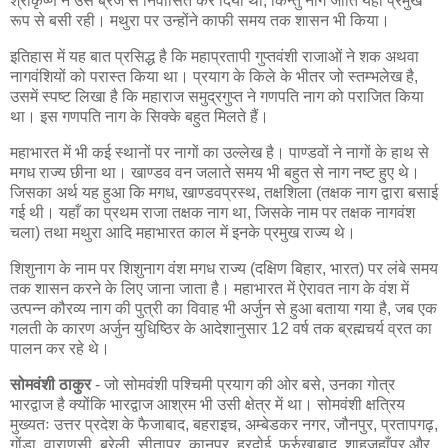
श्रीकृष्ण ने उसे ब्रज से निर्वासित कर दिया था, किन्तु नाग जाति यहाँ प्रमुख
रूप से बसी रही। मथुरा पर उन्होंने काफी समय तक शासन भी किया।
इतिहास में यह बात प्रसिद्ध है कि महाप्रतापी गुप्तवंशी राजाओं ने शक अथवा
नागवंशियों को परास्त किया था। प्रयाग के किले के भीतर जो स्तम्भलेख है,
उसमें स्पष्ट लिखा है कि महाराज समुद्रगुप्त ने गणपति नाग को पराजित किया
था। इस गणपति नाग के सिक्के बहुत मिलते हैं।
महाभारत में भी कई स्थानों पर नागों का उल्लेख है। पाण्डवों ने नागों के हाथ से
मगध राज्य छीना था। खाण्डव वन जलाते समय भी बहुत से नाग नष्ट हुए थे।
जिसका अर्थ यह हुआ कि मगध, खाण्डवप्रस्थ, तक्षशिला (तक्षक नाग द्वारा बसाई
गई थी। यहाँ का प्रथम राजा तक्षक नाग था, जिसके नाम पर तक्षक नागवंश
चला) तथा मथुरा आदि महाभारत काल में इनके प्रमुख राज्य थे।
शिशुनाग के नाम पर शिशुनाग वंश मगध राज्य (दक्षिण बिहार, भारत) पर लंबे समय
तक शासन करने के लिए जाना जाता है। महाभारत में ऐरावत नाग के वंश में
उत्पन्न कौरव्य नाग की पुत्री का विवाह भी अर्जुन से हुआ बताया गया है, जब एक
गलती के कारण अर्जुन युधिष्ठिर के आदेशानुसार 12 वर्ष तक ब्रह्मचर्य व्रत का
पालन कर रहे थे।
सोमवंशी ठाकुर
- जो सोमवंशी पश्चिमी प्रयाग की ओर बसे, उनका गोत्र
भारद्वाज है क्योंकि भारद्वाज आश्रम भी उसी क्षेत्र में था। सोमवंशी क्षत्रिय
मुख्यतः उत्तर प्रदेश के फैजाबाद, बहराइच, अम्बेडकर नगर, जौनपुर, प्रतापगढ़,
गोंडा, वाराणसी, बरेली, सीतापुर, कानपुर, हरदोई, फर्रुखाबाद, शाहजहाँपुर और