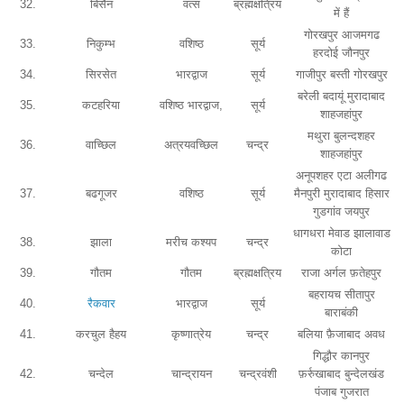
32.
बिसैन
वत्स
ब्रह्मक्षत्रिय
में हैं
गोरखपुर आजमगढ
33.
निकुम्भ
वशिष्ठ
सूर्य
हरदोई जौनपुर
34.
सिरसेत
भारद्वाज
सूर्य
गाजीपुर बस्ती गोरखपुर
बरेली बदायूं मुरादाबाद
35.
कटहरिया
वशिष्ठ भारद्वाज,
सूर्य
शाहजहांपुर
मथुरा बुलन्दशहर
36.
वाच्छिल
अत्रयवच्छिल
चन्द्र
शाहजहांपुर
अनूपशहर एटा अलीगढ
37.
बढगूजर
वशिष्ठ
सूर्य
मैनपुरी मुरादाबाद हिसार
गुडगांव जयपुर
धागधरा मेवाड झालावाड
38.
झाला
मरीच कश्यप
चन्द्र
कोटा
39.
गौतम
गौतम
ब्रह्मक्षत्रिय
राजा अर्गल फ़तेहपुर
बहरायच सीतापुर
40.
रैकवार
भारद्वाज
सूर्य
बाराबंकी
41.
करचुल हैहय
कृष्णात्रेय
चन्द्र
बलिया फ़ैजाबाद अवध
गिद्धौर कानपुर
42.
चन्देल
चान्द्रायन
चन्द्रवंशी
फ़र्रुखाबाद बुन्देलखंड
पंजाब गुजरात