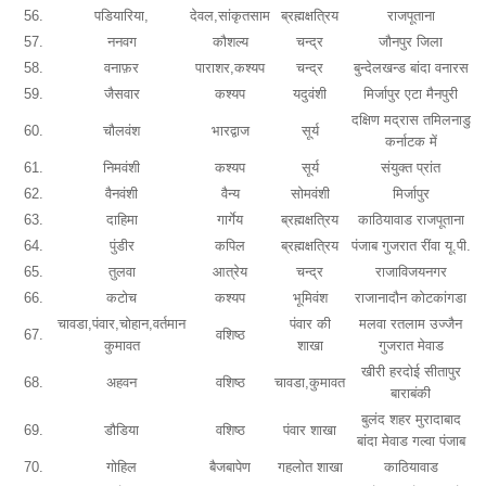
56.
पडियारिया,
देवल,सांकृतसाम
ब्रह्मक्षत्रिय
राजपूताना
57.
ननवग
कौशल्य
चन्द्र
जौनपुर जिला
58.
वनाफ़र
पाराशर,कश्यप
चन्द्र
बुन्देलखन्ड बांदा वनारस
59.
जैसवार
कश्यप
यदुवंशी
मिर्जापुर एटा मैनपुरी
दक्षिण मद्रास तमिलनाडु
60.
चौलवंश
भारद्वाज
सूर्य
कर्नाटक में
61.
निमवंशी
कश्यप
सूर्य
संयुक्त प्रांत
62.
वैनवंशी
वैन्य
सोमवंशी
मिर्जापुर
63.
दाहिमा
गार्गेय
ब्रह्मक्षत्रिय
काठियावाड राजपूताना
64.
पुंडीर
कपिल
ब्रह्मक्षत्रिय
पंजाब गुजरात रींवा यू.पी.
65.
तुलवा
आत्रेय
चन्द्र
राजाविजयनगर
66.
कटोच
कश्यप
भूमिवंश
राजानादौन कोटकांगडा
चावडा,पंवार,चोहान,वर्तमान
पंवार की
मलवा रतलाम उज्जैन
67.
वशिष्ठ
कुमावत
शाखा
गुजरात मेवाड
खीरी हरदोई सीतापुर
68.
अहवन
वशिष्ठ
चावडा,कुमावत
बाराबंकी
बुलंद शहर मुरादाबाद
69.
डौडिया
वशिष्ठ
पंवार शाखा
बांदा मेवाड गल्वा पंजाब
70.
गोहिल
बैजबापेण
गहलोत शाखा
काठियावाड