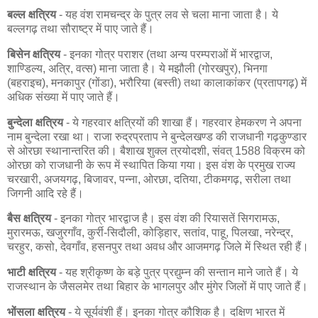
बल्ल क्षत्रिय
- यह वंश रामचन्द्र के पुत्र लव से चला माना जाता है। ये
बल्लगढ़ तथा सौराष्ट्र में पाए जाते हैं।
बिसेन क्षत्रिय
- इनका गोत्र पराशर (तथा अन्य परम्पराओं में भारद्वाज,
शाण्डिल्य, अत्रि, वत्स) माना जाता है। ये मझौली (गोरखपुर), भिनगा
(बहराइच), मनकापुर (गोंडा), भरौरिया (बस्ती) तथा कालाकांकर (प्रतापगढ़) में
अधिक संख्या में पाए जाते हैं।
बुन्देला क्षत्रिय
- ये गहरवार क्षत्रियों की शाखा हैं। गहरवार हेमकरण ने अपना
नाम बुन्देला रखा था। राजा रुद्रप्रताप ने बुन्देलखण्ड की राजधानी गढ़कुण्डार
से ओरछा स्थानान्तरित की। बैशाख शुक्ल त्रयोदशी, संवत् 1588 विक्रम को
ओरछा को राजधानी के रूप में स्थापित किया गया। इस वंश के प्रमुख राज्य
चरखारी, अजयगढ़, बिजावर, पन्ना, ओरछा, दतिया, टीकमगढ़, सरीला तथा
जिगनी आदि रहे हैं।
बैस क्षत्रिय
- इनका गोत्र भारद्वाज है। इस वंश की रियासतें सिगरामऊ,
मुरारमऊ, खजुरगाँव, कुर्री-सिदौली, कोड़िहार, सतांव, पाहू, पिलखा, नरेन्द्र,
चरहुर, कसो, देवगाँव, हसनपुर तथा अवध और आजमगढ़ जिले में स्थित रही हैं।
भाटी क्षत्रिय
- यह श्रीकृष्ण के बड़े पुत्र प्रद्युम्न की सन्तान माने जाते हैं। ये
राजस्थान के जैसलमेर तथा बिहार के भागलपुर और मुंगेर जिलों में पाए जाते हैं।
भोंसला क्षत्रिय
- ये सूर्यवंशी हैं। इनका गोत्र कौशिक है। दक्षिण भारत में