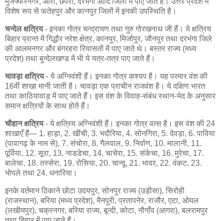
मुजफ्फरनगर, आरा, छपरा, दरभंगा आदि जिलों में पाए जाते हैं। उत्तर प्रदेश में
विशेष रूप से फतेहपुर और कानपुर जिलों में इनकी उपस्थिति है।
चन्देल क्षत्रिय
- इनका गोत्र चन्द्रायण तथा गुरु गोरखनाथ जी हैं। ये क्षत्रिय
बिहार प्रान्त में गिद्धौर नरेश क्षेत्र, कानपुर, मिर्जापुर, जौनपुर तथा दरभंगा जिले
की आलमनगर और बंगरहरा रियासतों में पाए जाते थे। बस्तर राज्य (मध्य
प्रदेश) तथा बुन्देलखण्ड में भी ये यत्र-तत्र पाए जाते हैं।
चावड़ा क्षत्रिय
- ये अग्निवंशी हैं। इनका गोत्र कश्यप है। यह परमार वंश की
16वीं शाखा मानी जाती है। चावड़ा एक प्राचीन राजवंश है। ये दक्षिण भारत
तथा काठियावाड़ में पाए जाते हैं। इस वंश के विवाह-संबंध स्थान-भेद के अनुसार
समान क्षत्रियों के साथ होते हैं।
चौहान क्षत्रिय
- ये क्षत्रिय अग्निवंशी हैं। इनका गोत्र वत्स है। इस वंश की 24
शाखाएँ हैं— 1. हाड़ा, 2. खींची, 3. भदौरिया, 4. सोनगिरा, 5. देवड़ा, 6. पाविया
(पावागढ़ के नाम से), 7. संचोरा, 8. गैलवाल, 9. निर्वाण, 10. मालानी, 11.
पूर्विया, 12. सूरा, 13. नाडडेचा, 14. चाचेरा, 15. संकेचा, 16. मुरेचा, 17.
बालेचा, 18. तस्सेरा, 19. रोसिया, 20. चान्दू, 21. भावर, 22. वंकट, 23.
भोपले तथा 24. धनारिया।
इनके वर्तमान ठिकाने छोटा उदयपुर, सोनपुर राज्य (उड़ीसा), सिरोही
(राजस्थान), बरिया (मध्य प्रदेश), मैनपुरी, प्रतापनेर, राजौर, एटा, ओयल
(लखीमपुर), चक्रनगर, बरिया राज्य, बून्दी, कोटा, नौगाँव (आगरा), बलरामपुर
तथा बिहार में पाए जाते हैं।