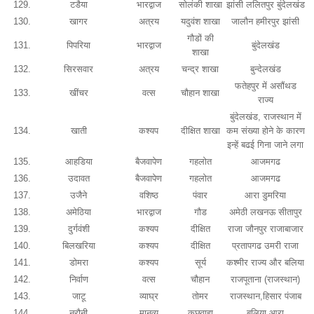
129.
टडैया
भारद्वाज
सोलंकी शाखा
झांसी ललितपुर बुंदेलखंड
130.
खागर
अत्रय
यदुवंश शाखा
जालौन हमीरपुर झांसी
गौडों की
131.
पिपरिया
भारद्वाज
बुंदेलखंड
शाखा
132.
सिरसवार
अत्रय
चन्द्र शाखा
बुन्देलखंड
फतेहपुर में असौंथड
133.
खींचर
वत्स
चौहान शाखा
राज्य
बुंदेलखंड, राजस्थान में
134.
खाती
कश्यप
दीक्षित शाखा
कम संख्या होने के कारण
इन्हें बढई गिना जाने लगा
135.
आहडिया
बैजवापेण
गहलोत
आजमगढ
136.
उदावत
बैजवापेण
गहलोत
आजमगढ
137.
उजैने
वशिष्ठ
पंवार
आरा डुमरिया
138.
अमेठिया
भारद्वाज
गौड
अमेठी लखनऊ सीतापुर
139.
दुर्गवंशी
कश्यप
दीक्षित
राजा जौनपुर राजाबाजार
140.
बिलखरिया
कश्यप
दीक्षित
प्रतापगढ उमरी राजा
141.
डोमरा
कश्यप
सूर्य
कश्मीर राज्य और बलिया
142.
निर्वाण
वत्स
चौहान
राजपूताना (राजस्थान)
143.
जाटू
व्याघ्र
तोमर
राजस्थान,हिसार पंजाब
144.
नरौनी
मानव्य
कछवाहा
बलिया आरा