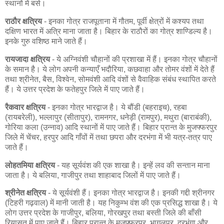
स्थानों में बसे।
राठौर क्षत्रिय
- इनका गोत्र राजपूताना में गौतम, पूर्वी क्षेत्रों में कश्यप तथा
दक्षिण भारत में अत्रि माना जाता है। बिहार के राठौरों का गोत्र शाण्डिल्य है।
इनके गुरु वशिष्ठ माने जाते हैं।
रायजादा क्षत्रिय
- ये अग्निवंशी चौहानों की प्रशाखा में हैं। इनका गोत्र चौहानों
के समान है। ये लोग अपनी कन्याएँ भदौरिया, कछवाहा और तोमर वंशों में देते हैं
तथा श्रीनेत, बैस, विश्वेन, सोमवंशी आदि वंशों से वैवाहिक संबंध स्थापित करते
हैं। ये उत्तर प्रदेश के फतेहपुर जिले में पाए जाते हैं।
रैकवार क्षत्रिय
- इनका गोत्र भारद्वाज है। ये बौंडी (बहराइच), रहबा
(रायबरेली), भल्लापुर (सीतापुर), रामनगर, धनेड़ी (रामपुर), मथुरा (बाराबंकी),
गोरिया कला (उन्नाव) आदि स्थानों में पाए जाते हैं। बिहार प्रान्त के मुजफ्फरपुर
जिले में चेंचर, हरपुर आदि गाँवों में तथा छपरा और दरभंगा में भी यत्र-तत्र पाए
जाते हैं।
लोहतमिया क्षत्रिय
- यह सूर्यवंश की एक शाखा है। इन्हें लव की सन्तान माना
जाता है। ये बलिया, गाजीपुर तथा शाहाबाद जिलों में पाए जाते हैं।
श्रीनेत क्षत्रिय
- ये सूर्यवंशी हैं। इनका गोत्र भारद्वाज है। इनकी गद्दी श्रीनगर
(टिहरी गढ़वाल) में मानी जाती है। यह निकुम्भ वंश की एक प्रसिद्ध शाखा है। ये
लोग उत्तर प्रदेश के गाजीपुर, बलिया, गोरखपुर तथा बस्ती जिले की बाँसी
रियासत में पाए जाते हैं। बिहार प्रान्त के मुजफ्फरपुर, भागलपुर, दरभंगा और