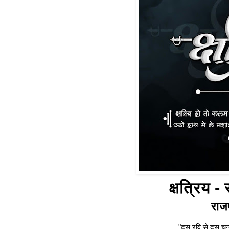
क्षत्रिय -
राजप
"दस रवि से दस चन