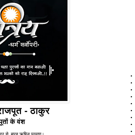
 राजपूत - ठाकुर
ूतों के वंश
्द्र से, बारह ऋषिज प्रमाण।