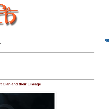
फ़
ी
t Clan and their Lineage