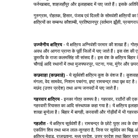
फर्रुखाबाद, शाहजहाँपुर और इलाहाबाद में पाए जाते हैं। इसके अतिरिक्त
गुरुग्राम, रोहतक, हिसार, पंजाब एवं दिल्ली के सोमवंशी क्षत्रियों क
क्षत्रियों का सम्बन्ध कौशाम्बी, प्रतिष्ठानपुर (वर्तमान झूँसी, प्रयाग
उज्जैनीय क्षत्रिय
- ये क्षत्रिय अग्निवंशी परमार की शाखा हैं। गो
अवध और आगरा प्रान्त के पूर्वी जिलों में पाए जाते हैं। इस वंश की एक
डुमराँव के राजा कलमसिंह जी सांसद हैं। इस वंश के क्षत्रिय बिहार
चौगाई आदि स्थानों में तथा मुजफ्फरपुर, पटना, गया, मुंगेर और छपरा 
कछवाहा (कछवाहे)
- ये सूर्यवंशी क्षत्रिय कुश के वंशज हैं। कुशवा
मंगला, वेद सामवेद, निशान पचरंगा, इष्ट रामचन्द्र तथा वृक्ष वट 
मछंद (उत्तर प्रदेश) तथा अन्य जनपदों में पाए जाते हैं।
गहरवार क्षत्रिय
- इनका गोत्र कश्यप है। गहरवार, राठौरों की एक
गहरवारी रियासत का आदि संस्थापक कहा गया है। ये क्षत्रिय इलाहाब
शाखा बुन्देला है। बिहार में बागही, करवासी और गोड़ीवाँ में भी गहरवार
गहलौत
- ये क्षत्रिय सूर्यवंशी हैं। रामचन्द्र के छोटे पुत्र लव के वं
एकलिंग शिव तथा ध्वज लाल-सुनहरा है, जिस पर सूर्यदेव का चिह्न अं
क्षत्रिय मेवाड़, राजपूताना, मध्य प्रदेश, उत्तर प्रदेश तथा बिहार प