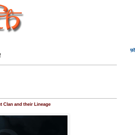
फ़
ी
t Clan and their Lineage