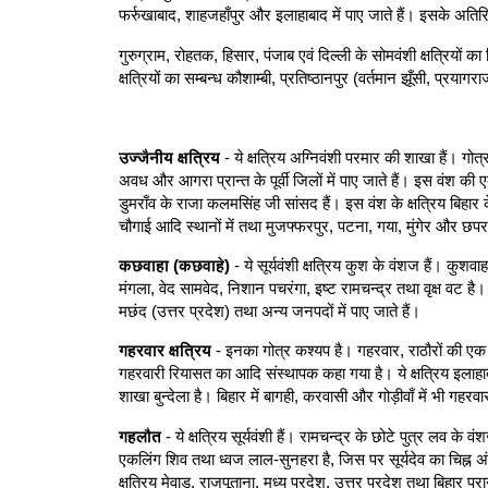
फर्रुखाबाद, शाहजहाँपुर और इलाहाबाद में पाए जाते हैं। इसके अतिरिक्त
गुरुग्राम, रोहतक, हिसार, पंजाब एवं दिल्ली के सोमवंशी क्षत्रियों क
क्षत्रियों का सम्बन्ध कौशाम्बी, प्रतिष्ठानपुर (वर्तमान झूँसी, प्रयाग
उज्जैनीय क्षत्रिय
- ये क्षत्रिय अग्निवंशी परमार की शाखा हैं। गो
अवध और आगरा प्रान्त के पूर्वी जिलों में पाए जाते हैं। इस वंश की एक
डुमराँव के राजा कलमसिंह जी सांसद हैं। इस वंश के क्षत्रिय बिहार
चौगाई आदि स्थानों में तथा मुजफ्फरपुर, पटना, गया, मुंगेर और छपरा 
कछवाहा (कछवाहे)
- ये सूर्यवंशी क्षत्रिय कुश के वंशज हैं। कुशवा
मंगला, वेद सामवेद, निशान पचरंगा, इष्ट रामचन्द्र तथा वृक्ष वट 
मछंद (उत्तर प्रदेश) तथा अन्य जनपदों में पाए जाते हैं।
गहरवार क्षत्रिय
- इनका गोत्र कश्यप है। गहरवार, राठौरों की एक
गहरवारी रियासत का आदि संस्थापक कहा गया है। ये क्षत्रिय इलाहाब
शाखा बुन्देला है। बिहार में बागही, करवासी और गोड़ीवाँ में भी गहरवार
गहलौत
- ये क्षत्रिय सूर्यवंशी हैं। रामचन्द्र के छोटे पुत्र लव के वं
एकलिंग शिव तथा ध्वज लाल-सुनहरा है, जिस पर सूर्यदेव का चिह्न अं
क्षत्रिय मेवाड़, राजपूताना, मध्य प्रदेश, उत्तर प्रदेश तथा बिहार प