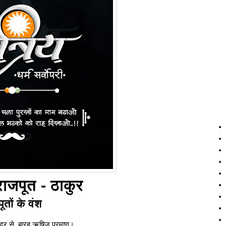
 राजपूत - ठाकुर
ूतों के वंश
्द्र से, बारह ऋषिज प्रमाण।