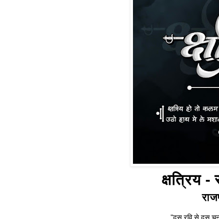
क्षत्रिय -
राजप
"दस रवि से दस चन