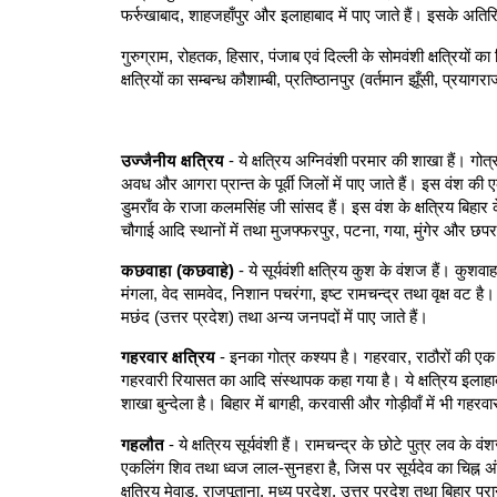
फर्रुखाबाद, शाहजहाँपुर और इलाहाबाद में पाए जाते हैं। इसके अतिरिक्त
गुरुग्राम, रोहतक, हिसार, पंजाब एवं दिल्ली के सोमवंशी क्षत्रियों क
क्षत्रियों का सम्बन्ध कौशाम्बी, प्रतिष्ठानपुर (वर्तमान झूँसी, प्रयाग
उज्जैनीय क्षत्रिय
- ये क्षत्रिय अग्निवंशी परमार की शाखा हैं। गो
अवध और आगरा प्रान्त के पूर्वी जिलों में पाए जाते हैं। इस वंश की एक
डुमराँव के राजा कलमसिंह जी सांसद हैं। इस वंश के क्षत्रिय बिहार
चौगाई आदि स्थानों में तथा मुजफ्फरपुर, पटना, गया, मुंगेर और छपरा 
कछवाहा (कछवाहे)
- ये सूर्यवंशी क्षत्रिय कुश के वंशज हैं। कुशवा
मंगला, वेद सामवेद, निशान पचरंगा, इष्ट रामचन्द्र तथा वृक्ष वट 
मछंद (उत्तर प्रदेश) तथा अन्य जनपदों में पाए जाते हैं।
गहरवार क्षत्रिय
- इनका गोत्र कश्यप है। गहरवार, राठौरों की एक
गहरवारी रियासत का आदि संस्थापक कहा गया है। ये क्षत्रिय इलाहाब
शाखा बुन्देला है। बिहार में बागही, करवासी और गोड़ीवाँ में भी गहरवार
गहलौत
- ये क्षत्रिय सूर्यवंशी हैं। रामचन्द्र के छोटे पुत्र लव के वं
एकलिंग शिव तथा ध्वज लाल-सुनहरा है, जिस पर सूर्यदेव का चिह्न अं
क्षत्रिय मेवाड़, राजपूताना, मध्य प्रदेश, उत्तर प्रदेश तथा बिहार प