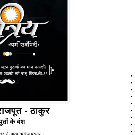
 राजपूत - ठाकुर
ूतों के वंश
्द्र से, बारह ऋषिज प्रमाण।