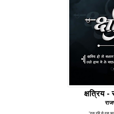
क्षत्रिय -
राजप
"दस रवि से दस चन