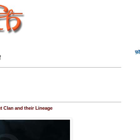
फ़
ी
t Clan and their Lineage