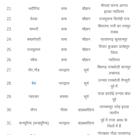
नौगावां पारना आगरा
21.
भदौरिया
वत्स
चौहान
इटावा ग्वालियर
22.
देवडा
वत्स
चौहान
राजपूताना सिरोही राज
नीमराणा रानी का रायपुर
23.
शम्भरी
वत्स
चौहान
पंजाब
24.
बच्छगोत्री
वत्स
चौहान
प्रतापगढ़ सुल्तानपुर
दियरा कुडवार फ़तेहपुर
25.
राजकुमार
वत्स
चौहान
जिला
26.
पवैया
वत्स
चौहान
ग्वालियर
शिवगढ रायबरेली कानपुर
27.
गौर,गौड
भारद्वाज
सूर्य
लखनऊ
उन्नाव रायबरेली मैनपुरी
28.
बैस
भारद्वाज
सूर्य
पूर्व में
माडा हरदोई उन्नाव बांदा
29.
गहरवार
कश्यप
सूर्य
पूर्व
जगम्बनपुर भरेह इटावा
30.
सेंगर
गौतम
ब्रह्मक्षत्रिय
जालौन
पूर्व में राजा अवध के
31.
कनपुरिया (कन्हपुरिया)
भारद्वाज
ब्रह्मक्षत्रिय
जिलों में हैं
गोरखपुर गोंडा प्रतापगढ