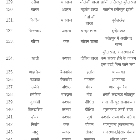
129.
टडैया
भारद्वाज
सोलंकी शाखा
झांसी ललितपुर बुंदेलखंड
130.
खागर
अत्रय
यदुवंश शाखा
जालौन हमीरपुर झांसी
गौडों की
131.
पिपरिया
भारद्वाज
बुंदेलखंड
शाखा
132.
सिरसवार
अत्रय
चन्द्र शाखा
बुन्देलखंड
फतेहपुर में असौंथड
133.
खींचर
वत्स
चौहान शाखा
राज्य
बुंदेलखंड, राजस्थान में
134.
खाती
कश्यप
दीक्षित शाखा
कम संख्या होने के कारण
इन्हें बढई गिना जाने लगा
135.
आहडिया
बैजवापेण
गहलोत
आजमगढ
136.
उदावत
बैजवापेण
गहलोत
आजमगढ
137.
उजैने
वशिष्ठ
पंवार
आरा डुमरिया
138.
अमेठिया
भारद्वाज
गौड
अमेठी लखनऊ सीतापुर
139.
दुर्गवंशी
कश्यप
दीक्षित
राजा जौनपुर राजाबाजार
140.
बिलखरिया
कश्यप
दीक्षित
प्रतापगढ उमरी राजा
141.
डोमरा
कश्यप
सूर्य
कश्मीर राज्य और बलिया
142.
निर्वाण
वत्स
चौहान
राजपूताना (राजस्थान)
143.
जाटू
व्याघ्र
तोमर
राजस्थान,हिसार पंजाब
144.
नरौनी
मानव्य
कछवाहा
बलिया आरा