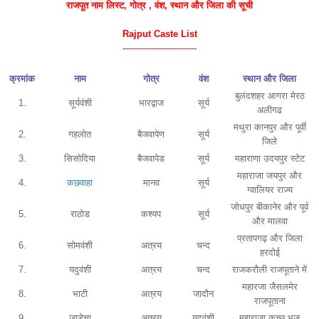
राजपूत नाम
लिस्ट
, गोत्र , वंश, स्थान और जिला की सूची
Rajput Caste List
--------------------------
क्रमांक
नाम
गोत्र
वंश
स्थान और जिला
बुलंदशहर आगरा मेरठ
1.
सूर्यवंशी
भारद्वाज
सूर्य
अलीगढ
मथुरा कानपुर और पूर्वी
2.
गहलोत
बैजवापेण
सूर्य
जिले
3.
सिसोदिया
बैजवापेड
सूर्य
महाराणा उदयपुर स्टेट
महाराजा जयपुर और
4.
कछवाहा
मानव
सूर्य
ग्वालियर राज्य
जोधपुर बीकानेर और पूर्व
5.
राठोड
कश्यप
सूर्य
और मालवा
प्रतापगढ़ और जिला
6.
सोमवंशी
अत्रय
चन्द
हरदोई
7.
यदुवंशी
अत्रय
चन्द
राजकरौली राजपूताने में
महारजा जैसलमेर
8.
भाटी
अत्रय
जादौन
राजपूताना
9.
जाडेचा
अत्रय
यदुवंशी
महाराजा कच्छ भुज