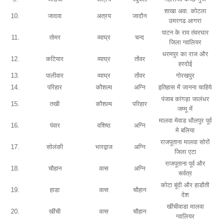
शाखा अवा. कोटला
10.
जादवा
अत्रय
जादौन
उमरगढ आगरा
पाटन के राव तंवरघार
11.
तोमर
व्याघ्र
चन्द
जिला ग्वालियर
धरमपुर का राज और
12.
कटियार
व्याघ्र
तोंवर
हरदोई
13.
पालीवार
व्याघ्र
तोंवर
गोरखपुर
14.
परिहार
कौशल्य
अग्नि
इतिहास में जानना चाहिये
पंजाब कांगड़ा जालंधर
15.
तखी
कौशल्य
परिहार
जम्मू में
मालवा मेवाड धौलपुर पूर्व
16.
पंवार
वशिष्ठ
अग्नि
मे बलिया
राजपूताना मालवा सोरों
17.
सोलंकी
भारद्वाज
अग्नि
जिला एटा
राजपूताना पूर्व और
18.
चौहान
वत्स
अग्नि
सर्वत्र
कोटा बूंदी और हाडौती
19.
हाडा
वत्स
चौहान
देश
खींचीवाडा मालवा
20.
खींची
वत्स
चौहान
ग्वालियर