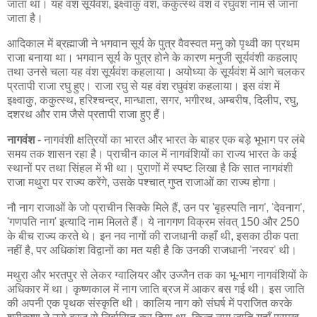
जाता था। यह वंश सूर्यवंश, इक्ष्वाकु वंश, ककुत्स्थ वंश व रघुवंश नाम से जाना
जाता है।
आदिकाल में ब्रह्माजी ने भगवान सूर्य के पुत्र वैवस्वत मनु को पृथ्वी का प्रथम
राजा बनाया था। भगवान सूर्य के पुत्र होने के कारण मनुजी सूर्यवंशी कहलाए
तथा उनसे चला यह वंश सूर्यवंश कहलाया। अयोध्या के सूर्यवंश में आगे चलकर
प्रतापी राजा रघु हुए। राजा रघु से यह वंश रघुवंश कहलाया। इस वंश में
इक्ष्वाकु, ककुत्स्थ, हरिश्चन्द्र, मान्धाता, सगर, भगीरथ, अम्बरीष, दिलीप, रघु,
दशरथ और राम जैसे प्रतापी राजा हुए हैं।
नागवंश
- नागवंशी क्षत्रियों का भारत और भारत के बाहर एक बड़े भूभाग पर लंबे
समय तक शासन रहा है। प्राचीन काल में नागवंशियों का राज्य भारत के कई
स्थानों पर तथा सिंहल में भी था। पुराणों में स्पष्ट लिखा है कि सात नागवंशी
राजा मथुरा पर राज्य करेंगे, उसके पश्चात् गुप्त राजाओं का राज्य होगा।
नौ नाग राजाओं के जो प्राचीन सिक्के मिले हैं, उन पर 'बृहस्पति नाग', 'देवनाग',
'गणपति नाग' इत्यादि नाम मिलते हैं। ये नागगण विक्रम संवत् 150 और 250
के बीच राज्य करते थे। इन नव नागों की राजधानी कहाँ थी, इसका ठीक पता
नहीं है, पर अधिकांश विद्वानों का मत यही है कि उनकी राजधानी 'नरवर' थी।
मथुरा और भरतपुर से लेकर ग्वालियर और उज्जैन तक का भू-भाग नागवंशियों के
अधिकार में था। कृष्णकाल में नाग जाति ब्रज में आकर बस गई थी। इस जाति
की अपनी एक पृथक संस्कृति थी। कालिय नाग को संघर्ष में पराजित करके