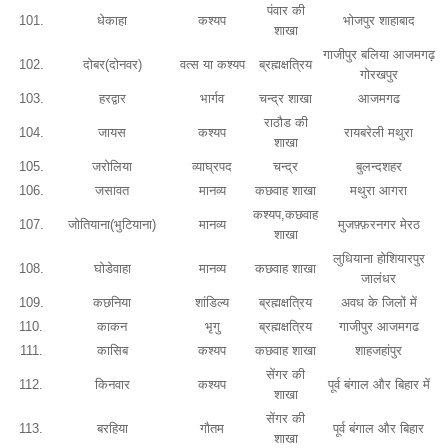
पंवार की
101.
धेकाहा
कश्यप
भोजपुर शाहाबाद
शाखा
गाजीपुर बलिया आजमगढ़
102.
दोबर(दोनवर)
वत्स या कश्यप
ब्रह्मक्षत्रिय
गोरखपुर
103.
हरद्वार
भार्गव
चन्द्र शाखा
आजमगढ
राठौड की
104.
जायस
कश्यप
रायबरेली मथुरा
शाखा
105.
जरोलिया
व्याघ्रपद
चन्द्र
बुलन्दशहर
106.
जसावत
मानव्य
कछवाह शाखा
मथुरा आगरा
कश्यप,कछवाह
107.
जोतियाना(भुटियाना)
मानव्य
मुजफ़्फ़रनगर मेरठ
शाखा
लुधियाना होशियारपुर
108.
घोडेवाहा
मानव्य
कछवाह शाखा
जालंधर
109.
कछनिया
शांडिल्य
ब्रह्मक्षत्रिय
अवध के जिलों में
110.
काकन
भृगु
ब्रह्मक्षत्रिय
गाजीपुर आजमगढ
111.
कासिब
कश्यप
कछवाह शाखा
शाहजहांपुर
सेंगर की
112.
किनवार
कश्यप
पूर्व बंगाल और बिहार में
शाखा
सेंगर की
113.
बरहिया
गौतम
पूर्व बंगाल और बिहार
शाखा