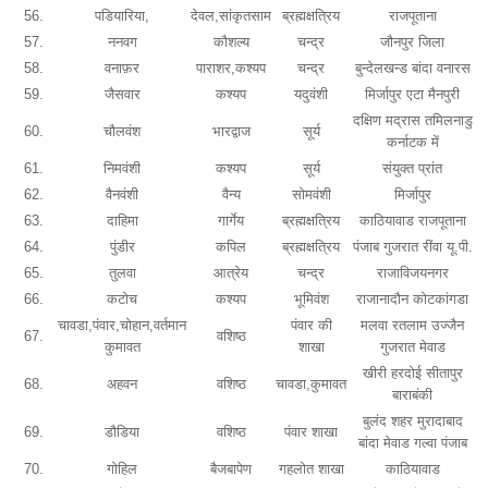
56.
पडियारिया,
देवल,सांकृतसाम
ब्रह्मक्षत्रिय
राजपूताना
57.
ननवग
कौशल्य
चन्द्र
जौनपुर जिला
58.
वनाफ़र
पाराशर,कश्यप
चन्द्र
बुन्देलखन्ड बांदा वनारस
59.
जैसवार
कश्यप
यदुवंशी
मिर्जापुर एटा मैनपुरी
दक्षिण मद्रास तमिलनाडु
60.
चौलवंश
भारद्वाज
सूर्य
कर्नाटक में
61.
निमवंशी
कश्यप
सूर्य
संयुक्त प्रांत
62.
वैनवंशी
वैन्य
सोमवंशी
मिर्जापुर
63.
दाहिमा
गार्गेय
ब्रह्मक्षत्रिय
काठियावाड राजपूताना
64.
पुंडीर
कपिल
ब्रह्मक्षत्रिय
पंजाब गुजरात रींवा यू.पी.
65.
तुलवा
आत्रेय
चन्द्र
राजाविजयनगर
66.
कटोच
कश्यप
भूमिवंश
राजानादौन कोटकांगडा
चावडा,पंवार,चोहान,वर्तमान
पंवार की
मलवा रतलाम उज्जैन
67.
वशिष्ठ
कुमावत
शाखा
गुजरात मेवाड
खीरी हरदोई सीतापुर
68.
अहवन
वशिष्ठ
चावडा,कुमावत
बाराबंकी
बुलंद शहर मुरादाबाद
69.
डौडिया
वशिष्ठ
पंवार शाखा
बांदा मेवाड गल्वा पंजाब
70.
गोहिल
बैजबापेण
गहलोत शाखा
काठियावाड