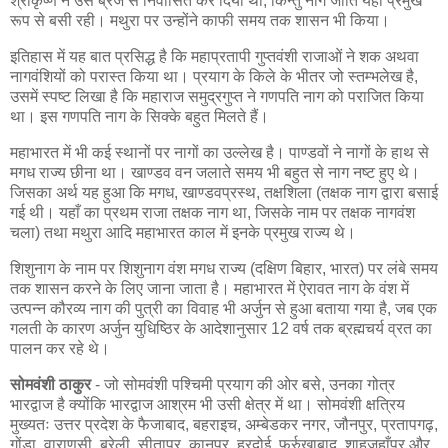
श्रीकृष्ण ने उसे ब्रज से निर्वासित कर दिया था, किन्तु नाग जाति यहाँ प्रमुख
रूप से बसी रही। मथुरा पर उन्होंने काफी समय तक शासन भी किया।
इतिहास में यह बात प्रसिद्ध है कि महाप्रतापी गुप्तवंशी राजाओं ने शक अथवा
नागवंशियों को परास्त किया था। प्रयाग के किले के भीतर जो स्तम्भलेख है,
उसमें स्पष्ट लिखा है कि महाराज समुद्रगुप्त ने गणपति नाग को पराजित किया
था। इस गणपति नाग के सिक्के बहुत मिलते हैं।
महाभारत में भी कई स्थानों पर नागों का उल्लेख है। पाण्डवों ने नागों के हाथ से
मगध राज्य छीना था। खाण्डव वन जलाते समय भी बहुत से नाग नष्ट हुए थे।
जिसका अर्थ यह हुआ कि मगध, खाण्डवप्रस्थ, तक्षशिला (तक्षक नाग द्वारा बसाई
गई थी। यहाँ का प्रथम राजा तक्षक नाग था, जिसके नाम पर तक्षक नागवंश
चला) तथा मथुरा आदि महाभारत काल में इनके प्रमुख राज्य थे।
शिशुनाग के नाम पर शिशुनाग वंश मगध राज्य (दक्षिण बिहार, भारत) पर लंबे समय
तक शासन करने के लिए जाना जाता है। महाभारत में ऐरावत नाग के वंश में
उत्पन्न कौरव्य नाग की पुत्री का विवाह भी अर्जुन से हुआ बताया गया है, जब एक
गलती के कारण अर्जुन युधिष्ठिर के आदेशानुसार 12 वर्ष तक ब्रह्मचर्य व्रत का
पालन कर रहे थे।
सोमवंशी ठाकुर
- जो सोमवंशी पश्चिमी प्रयाग की ओर बसे, उनका गोत्र
भारद्वाज है क्योंकि भारद्वाज आश्रम भी उसी क्षेत्र में था। सोमवंशी क्षत्रिय
मुख्यतः उत्तर प्रदेश के फैजाबाद, बहराइच, अम्बेडकर नगर, जौनपुर, प्रतापगढ़,
गोंडा, वाराणसी, बरेली, सीतापुर, कानपुर, हरदोई, फर्रुखाबाद, शाहजहाँपुर और