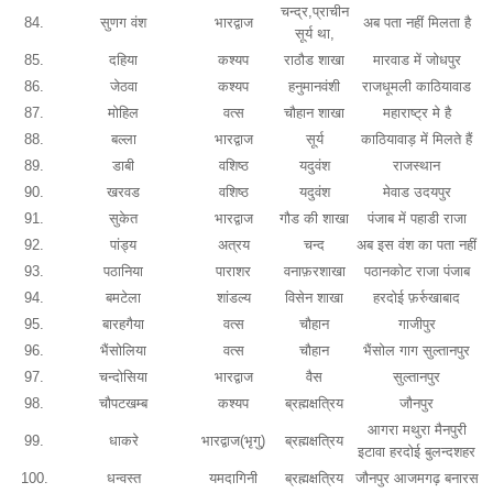
चन्द्र,प्राचीन
84.
सुणग वंश
भारद्वाज
अब पता नहीं मिलता है
सूर्य था,
85.
दहिया
कश्यप
राठौड शाखा
मारवाड में जोधपुर
86.
जेठवा
कश्यप
हनुमानवंशी
राजधूमली काठियावाड
87.
मोहिल
वत्स
चौहान शाखा
महाराष्ट्र मे है
88.
बल्ला
भारद्वाज
सूर्य
काठियावाड़ में मिलते हैं
89.
डाबी
वशिष्ठ
यदुवंश
राजस्थान
90.
खरवड
वशिष्ठ
यदुवंश
मेवाड उदयपुर
91.
सुकेत
भारद्वाज
गौड की शाखा
पंजाब में पहाडी राजा
92.
पांड्य
अत्रय
चन्द
अब इस वंश का पता नहीं
93.
पठानिया
पाराशर
वनाफ़रशाखा
पठानकोट राजा पंजाब
94.
बमटेला
शांडल्य
विसेन शाखा
हरदोई फ़र्रुखाबाद
95.
बारहगैया
वत्स
चौहान
गाजीपुर
96.
भैंसोलिया
वत्स
चौहान
भैंसोल गाग सुल्तानपुर
97.
चन्दोसिया
भारद्वाज
वैस
सुल्तानपुर
98.
चौपटखम्ब
कश्यप
ब्रह्मक्षत्रिय
जौनपुर
आगरा मथुरा मैनपुरी
99.
धाकरे
भारद्वाज(भृगु)
ब्रह्मक्षत्रिय
इटावा हरदोई बुलन्दशहर
100.
धन्वस्त
यमदागिनी
ब्रह्मक्षत्रिय
जौनपुर आजमगढ़ बनारस