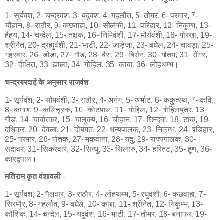
1- सूर्यवंश, 2- चन्द्रवंश, 3- यदुवंश, 4- गहलौत, 5- तोमर, 6- परमार, 7-
चौहान, 8- राठौर, 9- कछवाहा, 10- सोलंकी, 11- परिहार, 12- निकुम्भ, 13-
हैहय, 14- चन्देल, 15- तक्षक, 16- निमिवंशी, 17- मौर्यवंशी, 18- गोरखा, 19-
श्रीनेत, 20- द्रह्युवंशी, 21- भाटी, 22- जाड़ेजा, 23- बघेल, 24- चावड़ा, 25-
गहरवार, 26- डोडा, 27- गौड़, 28- बैस, 29- बिसेन, 30- गौतम, 31- सेंगर,
32- दीक्षित, 33- झाला, 34- गोहिल, 35- काबा, 36- लोहथम्भ।
चन्द्रबरदाई के अनुसार राजवंश
-
1- सूर्यवंश, 2- सोमवंशी, 3- राठौर, 4- अनंग, 5- अर्भाट, 6- ककुत्स्थ, 7- कवि,
8- कमाय, 9- कलिचूरक, 10- कोटपाल, 11- गोहिल, 12- गोहिलपुत्र, 13-
गौड़, 14- चावोत्कर, 15- चालुक्य, 16- चौहान, 17- छिन्दक, 18- टांक, 19-
दधिकर, 20- देवला, 21- दोयमत, 22- धन्यपालक, 23- निकुम्भ, 24- पड़िहार,
25- परमार, 26- पोतक, 27- मकवाना, 28- यदु, 29- राज्यपालक, 30-
सदावर, 31- सिकरवार, 32- सिन्धु, 33- सिलारु, 34- हरितट, 35- हूण, 36-
कारद्वपाल।
मतिराम कृत वंशावली
-
1- सूर्यवंश, 2- पैलवार, 3- राठौर, 4- लोहथम्भ, 5- रघुवंशी, 6- कछवाहा, 7-
सिरमौर, 8- गहलौत, 9- बघेल, 10- काबा, 11- श्रीनेत, 12- निकुम्भ, 13-
कौशिक, 14- चन्देल, 15- यदुवंश, 16- भाटी, 17- तोमर, 18- बनाफर, 19-