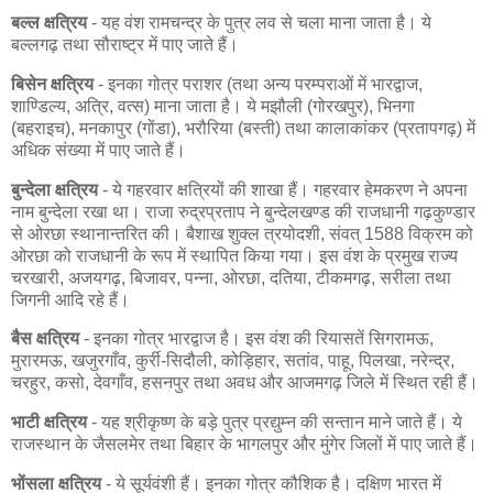
बल्ल क्षत्रिय
- यह वंश रामचन्द्र के पुत्र लव से चला माना जाता है। ये
बल्लगढ़ तथा सौराष्ट्र में पाए जाते हैं।
बिसेन क्षत्रिय
- इनका गोत्र पराशर (तथा अन्य परम्पराओं में भारद्वाज,
शाण्डिल्य, अत्रि, वत्स) माना जाता है। ये मझौली (गोरखपुर), भिनगा
(बहराइच), मनकापुर (गोंडा), भरौरिया (बस्ती) तथा कालाकांकर (प्रतापगढ़) में
अधिक संख्या में पाए जाते हैं।
बुन्देला क्षत्रिय
- ये गहरवार क्षत्रियों की शाखा हैं। गहरवार हेमकरण ने अपना
नाम बुन्देला रखा था। राजा रुद्रप्रताप ने बुन्देलखण्ड की राजधानी गढ़कुण्डार
से ओरछा स्थानान्तरित की। बैशाख शुक्ल त्रयोदशी, संवत् 1588 विक्रम को
ओरछा को राजधानी के रूप में स्थापित किया गया। इस वंश के प्रमुख राज्य
चरखारी, अजयगढ़, बिजावर, पन्ना, ओरछा, दतिया, टीकमगढ़, सरीला तथा
जिगनी आदि रहे हैं।
बैस क्षत्रिय
- इनका गोत्र भारद्वाज है। इस वंश की रियासतें सिगरामऊ,
मुरारमऊ, खजुरगाँव, कुर्री-सिदौली, कोड़िहार, सतांव, पाहू, पिलखा, नरेन्द्र,
चरहुर, कसो, देवगाँव, हसनपुर तथा अवध और आजमगढ़ जिले में स्थित रही हैं।
भाटी क्षत्रिय
- यह श्रीकृष्ण के बड़े पुत्र प्रद्युम्न की सन्तान माने जाते हैं। ये
राजस्थान के जैसलमेर तथा बिहार के भागलपुर और मुंगेर जिलों में पाए जाते हैं।
भोंसला क्षत्रिय
- ये सूर्यवंशी हैं। इनका गोत्र कौशिक है। दक्षिण भारत में