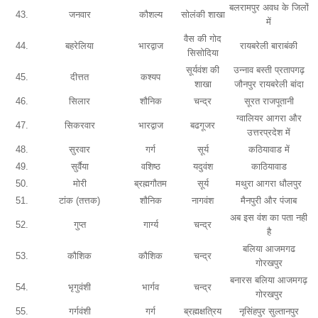
बलरामपुर अवध के जिलों
43.
जनवार
कौशल्य
सोलंकी शाखा
में
वैस की गोद
44.
बहरेलिया
भारद्वाज
रायबरेली बाराबंकी
सिसोदिया
सूर्यवंश की
उन्नाव बस्ती प्रतापगढ़
45.
दीत्तत
कश्यप
शाखा
जौनपुर रायबरेली बांदा
46.
सिलार
शौनिक
चन्द्र
सूरत राजपूतानी
ग्वालियर आगरा और
47.
सिकरवार
भारद्वाज
बढगूजर
उत्तरप्रदेश में
48.
सुरवार
गर्ग
सूर्य
कठियावाड में
49.
सुर्वैया
वशिष्ठ
यदुवंश
काठियावाड
50.
मोरी
ब्रह्मगौतम
सूर्य
मथुरा आगरा धौलपुर
51.
टांक (तत्तक)
शौनिक
नागवंश
मैनपुरी और पंजाब
अब इस वंश का पता नही
52.
गुप्त
गार्ग्य
चन्द्र
है
बलिया आजमगढ
53.
कौशिक
कौशिक
चन्द्र
गोरखपुर
बनारस बलिया आजमगढ़
54.
भृगुवंशी
भार्गव
चन्द्र
गोरखपुर
55.
गर्गवंशी
गर्ग
ब्रह्मक्षत्रिय
नृसिंहपुर सुल्तानपुर