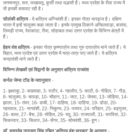
जगम्मनपुर, सरु, फखावतू, कुर्सी तथा मल्हसौ हैं। मध्य प्रदेश के रीवा राज्य में
भी इनकी बसावट रही है।
सोलंकी क्षत्रिय
- ये क्षत्रिय अग्निवंशी हैं। इनका गोत्र भारद्वाज है। दक्षिण
भारत में इन्हें चालुक्य कहा जाता है। इनके प्रमुख ठिकाने अन्हिलवाड़ा, बासंदा,
लिमड़ी राज्य, रेवाकांठा, रीवा, सोहाबल तथा उत्तर प्रदेश के विभिन्न क्षेत्रों में
हैं।
हेहय वंश क्षत्रिय
- इनका गोत्र कृष्णात्रेय तथा गुरु दत्तात्रेय माने जाते हैं। ये
बिहार, मध्य प्रदेश एवं उत्तर प्रदेश में यत्र-तत्र पाए जाते हैं। ये क्षत्रिय
चन्द्रवंशी माने जाते हैं।
विभिन्न लेखकों एवं विद्वानों के अनुसार क्षत्रिय राजवंश
कर्नल जेम्स टॉड के मतानुसार
-
1- इक्ष्वाकु, 2- कछवाहा, 3- राठौर, 4- गहलौत, 5- काठी, 6- गोहिल, 7- गौड़,
8- चालुक्य, 9- चावड़ा, 10- चौहान, 11- जाट, 12- जेतवा, 13- जोहिया, 14-
झाला, 15- तंवर, 16- डाबी, 17- दाहिमा, 18- दाहिया, 19- डोडा, 20-
गहरवाल, 21- नागवंशी, 22- निकुम्भ, 23- परमार, 24- परिहार, 25- बड़गुजर,
26- बल्ल, 27- बैस, 28- मोहिल, 29- यदु, 30- राजपाली, 31- सरविया, 32-
सिकरवार, 33- सिलार, 34- सेंगर, 35- सोमवंशी, 36- हूण।
डॉ. इन्द्रदेव नारायण सिंह रचित 'क्षत्रिय वंश भास्कर' के अनुसार
-