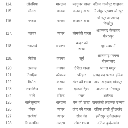
114.
लौतमिया
भारद्वाज
बढगूजर शाखा
बलिया गाजीपुर शाहाबाद
115.
मौनस
मानव्य
कछवाह शाखा
मिर्जापुर प्रयाग जौनपुर
जौनपुर आजमगढ़
116.
नगबक
मानव्य
कछवाह शाखा
मिर्जापुर
आजमगढ़ फैजाबाद
117.
पलवार
व्याघ्र
सोमवंशी शाखा
गोरखपुर
चन्द्र की
118.
रायजादे
पाराशर
पूर्व अवध में
शाखा
आजमगढ़ परगना
119.
सिंहेल
कश्यप
सूर्य
मोहम्दाबाद
120.
तरकड
कश्यप
दीक्षित शाखा
आगरा मथुरा
121.
तिसहिया
कौशल्य
परिहार
इलाहाबाद परगना हंडिया
122.
तिरोता
कश्यप
तंवर की शाखा
आरा शाहाबाद भोजपुर
123.
उदमतिया
वत्स
ब्रह्मक्षत्रिय
आजमगढ गोरखपुर
124.
भाले
वशिष्ठ
पंवार
अलीगढ
125.
भालेसुल्तान
भारद्वाज
वैस की शाखा
रायबरेली लखनऊ उन्नाव
126.
जैवार
व्याघ्र
तंवर की शाखा
दतिया झांसी बुंदेलखंड
127.
सरगैयां
व्याघ्र
सोम वंश
हमीरपुर बुन्देलखण्ड
128.
किसनातिल
अत्रय
तोमर शाखा
दतिया बुन्देलखंड