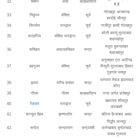
32.
बिसैन
वत्स
ब्रह्मक्षत्रिय
में हैं
गोरखपुर आजमगढ
33.
निकुम्भ
वशिष्ठ
सूर्य
हरदोई जौनपुर
34.
सिरसेत
भारद्वाज
सूर्य
गाजीपुर बस्ती गोरखपुर
बरेली बदायूं मुरादाबाद
35.
कटहरिया
वशिष्ठ भारद्वाज,
सूर्य
शाहजहांपुर
मथुरा बुलन्दशहर
36.
वाच्छिल
अत्रयवच्छिल
चन्द्र
शाहजहांपुर
अनूपशहर एटा अलीगढ
37.
बढगूजर
वशिष्ठ
सूर्य
मैनपुरी मुरादाबाद हिसार
गुडगांव जयपुर
धागधरा मेवाड झालावाड
38.
झाला
मरीच कश्यप
चन्द्र
कोटा
39.
गौतम
गौतम
ब्रह्मक्षत्रिय
राजा अर्गल फ़तेहपुर
बहरायच सीतापुर
40.
रैकवार
भारद्वाज
सूर्य
बाराबंकी
41.
करचुल हैहय
कृष्णात्रेय
चन्द्र
बलिया फ़ैजाबाद अवध
गिद्धौर कानपुर
42.
चन्देल
चान्द्रायन
चन्द्रवंशी
फ़र्रुखाबाद बुन्देलखंड
पंजाब गुजरात