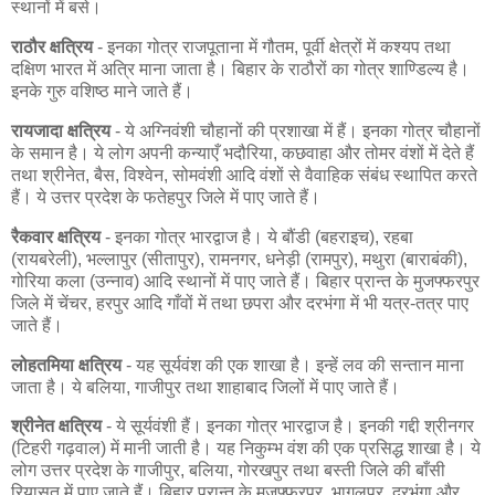
स्थानों में बसे।
राठौर क्षत्रिय
- इनका गोत्र राजपूताना में गौतम, पूर्वी क्षेत्रों में कश्यप तथा
दक्षिण भारत में अत्रि माना जाता है। बिहार के राठौरों का गोत्र शाण्डिल्य है।
इनके गुरु वशिष्ठ माने जाते हैं।
रायजादा क्षत्रिय
- ये अग्निवंशी चौहानों की प्रशाखा में हैं। इनका गोत्र चौहानों
के समान है। ये लोग अपनी कन्याएँ भदौरिया, कछवाहा और तोमर वंशों में देते हैं
तथा श्रीनेत, बैस, विश्वेन, सोमवंशी आदि वंशों से वैवाहिक संबंध स्थापित करते
हैं। ये उत्तर प्रदेश के फतेहपुर जिले में पाए जाते हैं।
रैकवार क्षत्रिय
- इनका गोत्र भारद्वाज है। ये बौंडी (बहराइच), रहबा
(रायबरेली), भल्लापुर (सीतापुर), रामनगर, धनेड़ी (रामपुर), मथुरा (बाराबंकी),
गोरिया कला (उन्नाव) आदि स्थानों में पाए जाते हैं। बिहार प्रान्त के मुजफ्फरपुर
जिले में चेंचर, हरपुर आदि गाँवों में तथा छपरा और दरभंगा में भी यत्र-तत्र पाए
जाते हैं।
लोहतमिया क्षत्रिय
- यह सूर्यवंश की एक शाखा है। इन्हें लव की सन्तान माना
जाता है। ये बलिया, गाजीपुर तथा शाहाबाद जिलों में पाए जाते हैं।
श्रीनेत क्षत्रिय
- ये सूर्यवंशी हैं। इनका गोत्र भारद्वाज है। इनकी गद्दी श्रीनगर
(टिहरी गढ़वाल) में मानी जाती है। यह निकुम्भ वंश की एक प्रसिद्ध शाखा है। ये
लोग उत्तर प्रदेश के गाजीपुर, बलिया, गोरखपुर तथा बस्ती जिले की बाँसी
रियासत में पाए जाते हैं। बिहार प्रान्त के मुजफ्फरपुर, भागलपुर, दरभंगा और