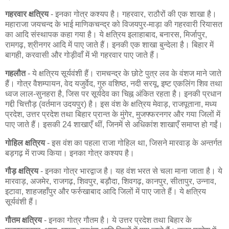
गहरवार क्षत्रिय
- इनका गोत्र कश्यप है। गहरवार, राठौरों की एक शाखा है।
महाराजा जयचन्द के भाई माणिकचन्द्र को विजयपुर-माड़ा की गहरवारी रियासत
का आदि संस्थापक कहा गया है। ये क्षत्रिय इलाहाबाद, बनारस, मिर्जापुर,
रामगढ़, श्रीनगर आदि में पाए जाते हैं। इनकी एक शाखा बुन्देला है। बिहार में
बागही, करवासी और गोड़ीवाँ में भी गहरवार पाए जाते हैं।
गहलौत
- ये क्षत्रिय सूर्यवंशी हैं। रामचन्द्र के छोटे पुत्र लव के वंशज माने जाते
हैं। गोत्र वैशम्पायन, वेद यजुर्वेद, गुरु वशिष्ठ, नदी सरयू, इष्ट एकलिंग शिव तथा
ध्वज लाल-सुनहरा है, जिस पर सूर्यदेव का चिह्न अंकित रहता है। इनकी प्रधान
गद्दी चित्तौड़ (वर्तमान उदयपुर) है। इस वंश के क्षत्रिय मेवाड़, राजपूताना, मध्य
प्रदेश, उत्तर प्रदेश तथा बिहार प्रान्त के मुंगेर, मुजफ्फरनगर और गया जिलों में
पाए जाते हैं। इसकी 24 शाखाएँ थीं, जिनमें से अधिकांश शाखाएँ समाप्त हो गईं।
गोहिल क्षत्रिय
- इस वंश का पहला राजा गोहिल था, जिसने मारवाड़ के अन्तर्गत
बड़गढ़ में राज्य किया। इनका गोत्र कश्यप है।
गौड़ क्षत्रिय
- इनका गोत्र भारद्वाज है। यह वंश भरत से चला माना जाता है। ये
मारवाड़, अजमेर, राजगढ़, शिवपुर, बड़ौदा, शिवगढ़, कानपुर, सीतापुर, उन्नाव,
इटावा, शाहजहाँपुर और फर्रुखाबाद आदि जिलों में पाए जाते हैं। ये क्षत्रिय
सूर्यवंशी हैं।
गौतम क्षत्रिय
- इनका गोत्र गौतम है। ये उत्तर प्रदेश तथा बिहार के