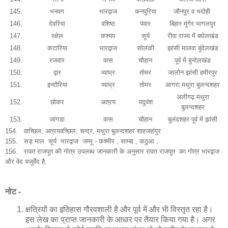
145.
भनवग
भारद्वाज
कनपुरिया
जौनपुर व भदोही
146.
देवरिया
वशिष्ठ
पंवार
बिहार मुंगेर भागलपुर
147.
रक्षेल
कश्यप
सूर्य
रीवा राज्य में बघेलखंड
148.
कटारिया
भारद्वाज
सोलंकी
झांसी मालवा बुंदेलखंड
149.
रजवार
वत्स
चौहान
पूर्व में बुन्देलखंड
150.
द्वार
व्याघ्र
तोमर
जालौन झांसी हमीरपुर
151.
इन्दौरिया
व्याघ्र
तोमर
आगरा मथुरा बुलन्दशहर
अलीगढ़ मथुरा
152.
छोकर
अत्रय
यदुवंश
बुलन्दशहर
153.
जांगडा
वत्स
चौहान
बुलंदशहर पूर्व में झांसी
154. वाच्छिल, अत्रयवच्छिल, चन्द्र, मथुरा बुलन्दशहर शाहजहांपुर
155.
सड़ माल सूर्य भारद्वाज जम्मू - कश्मीर , साम्बा , कठुआ ,
156. रावत राजपूत की गोत्र उपलब्ध जानकारी के अनुसार रावत राजपूत का गोत्र भारद्वाज
और वेद यजुर्वेद है.
नोट -
क्षत्रियों का इतिहास गौरवशाली है और पूर्व में और भी विस्तृत रहा है।
इस लेख का प्राप्त जानकारी के आधार पर तैयार किया गया है। अगर