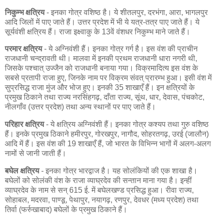
निकुम्भ क्षत्रिय
- इनका गोत्र वशिष्ठ है। ये शीतलपुर, दरभंगा, आरा, भागलपुर
आदि जिलों में पाए जाते हैं। उत्तर प्रदेश में भी ये यत्र-तत्र पाए जाते हैं। ये
सूर्यवंशी क्षत्रिय हैं। राजा इक्ष्वाकु के 13वें वंशधर निकुम्भ माने जाते हैं।
परमार क्षत्रिय
- ये अग्निवंशी हैं। इनका गोत्र गर्ग है। इस वंश की प्राचीन
राजधानी चन्द्रावती थी। मालवा में इनकी प्रथम राजधानी धारा नगरी थी,
जिसके पश्चात् उज्जैन को राजधानी बनाया गया। विक्रमादित्य इस वंश के
सबसे प्रतापी राजा हुए, जिनके नाम पर विक्रम संवत् प्रारम्भ हुआ। इसी वंश में
सुप्रसिद्ध राजा मुंज और भोज हुए। इनकी 35 शाखाएँ हैं। इन क्षत्रियों के
प्रमुख ठिकाने तथा राज्य नरसिंहगढ़, दाँता राज्य, सूंथ, धार, देवास, पंचकोट,
नीलगाँव (उत्तर प्रदेश) तथा अन्य स्थानों पर पाए जाते हैं।
परिहार क्षत्रिय
- ये क्षत्रिय अग्निवंशी हैं। इनका गोत्र कश्यप तथा गुरु वशिष्ठ
हैं। इनके प्रमुख ठिकाने हमीरपुर, गोरखपुर, नागौद, सोहरतगढ़, उरई (जालौन)
आदि में हैं। इस वंश की 19 शाखाएँ हैं, जो भारत के विभिन्न भागों में अलग-अलग
नामों से जानी जाती हैं।
बघेल क्षत्रिय
- इनका गोत्र भारद्वाज है। यह सोलंकियों की एक शाखा है।
बघेलों को सोलंकी वंश के राजा व्याघ्रदेव की सन्तान माना गया है। इन्हीं
व्याघ्रदेव के नाम से सन् 615 ई. में बघेलखण्ड प्रसिद्ध हुआ। रीवा राज्य,
सोहाबल, मदरवा, पाण्डू, पेथापुर, नयागढ़, रणपुर, देवधर (मध्य प्रदेश) तथा
तिर्वा (फर्रुखाबाद) बघेलों के प्रमुख ठिकाने हैं।