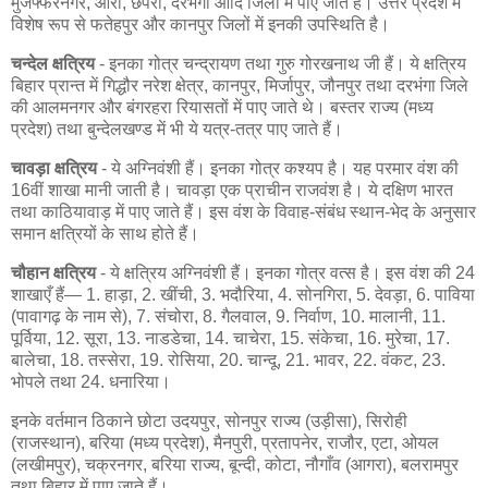
मुजफ्फरनगर, आरा, छपरा, दरभंगा आदि जिलों में पाए जाते हैं। उत्तर प्रदेश में
विशेष रूप से फतेहपुर और कानपुर जिलों में इनकी उपस्थिति है।
चन्देल क्षत्रिय
- इनका गोत्र चन्द्रायण तथा गुरु गोरखनाथ जी हैं। ये क्षत्रिय
बिहार प्रान्त में गिद्धौर नरेश क्षेत्र, कानपुर, मिर्जापुर, जौनपुर तथा दरभंगा जिले
की आलमनगर और बंगरहरा रियासतों में पाए जाते थे। बस्तर राज्य (मध्य
प्रदेश) तथा बुन्देलखण्ड में भी ये यत्र-तत्र पाए जाते हैं।
चावड़ा क्षत्रिय
- ये अग्निवंशी हैं। इनका गोत्र कश्यप है। यह परमार वंश की
16वीं शाखा मानी जाती है। चावड़ा एक प्राचीन राजवंश है। ये दक्षिण भारत
तथा काठियावाड़ में पाए जाते हैं। इस वंश के विवाह-संबंध स्थान-भेद के अनुसार
समान क्षत्रियों के साथ होते हैं।
चौहान क्षत्रिय
- ये क्षत्रिय अग्निवंशी हैं। इनका गोत्र वत्स है। इस वंश की 24
शाखाएँ हैं— 1. हाड़ा, 2. खींची, 3. भदौरिया, 4. सोनगिरा, 5. देवड़ा, 6. पाविया
(पावागढ़ के नाम से), 7. संचोरा, 8. गैलवाल, 9. निर्वाण, 10. मालानी, 11.
पूर्विया, 12. सूरा, 13. नाडडेचा, 14. चाचेरा, 15. संकेचा, 16. मुरेचा, 17.
बालेचा, 18. तस्सेरा, 19. रोसिया, 20. चान्दू, 21. भावर, 22. वंकट, 23.
भोपले तथा 24. धनारिया।
इनके वर्तमान ठिकाने छोटा उदयपुर, सोनपुर राज्य (उड़ीसा), सिरोही
(राजस्थान), बरिया (मध्य प्रदेश), मैनपुरी, प्रतापनेर, राजौर, एटा, ओयल
(लखीमपुर), चक्रनगर, बरिया राज्य, बून्दी, कोटा, नौगाँव (आगरा), बलरामपुर
तथा बिहार में पाए जाते हैं।