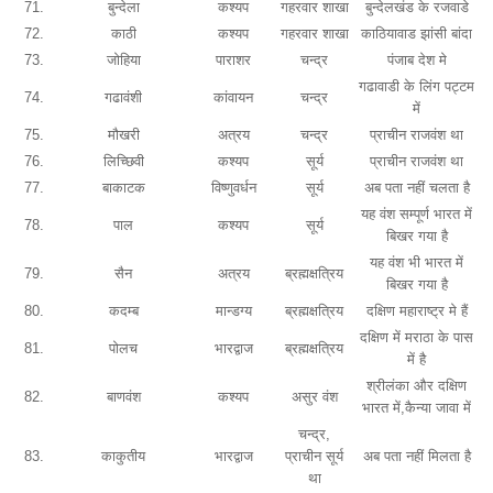
71.
बुन्देला
कश्यप
गहरवार शाखा
बुन्देलखंड के रजवाडे
72.
काठी
कश्यप
गहरवार शाखा
काठियावाड झांसी बांदा
73.
जोहिया
पाराशर
चन्द्र
पंजाब देश मे
गढावाडी के लिंग पट्टम
74.
गढावंशी
कांवायन
चन्द्र
में
75.
मौखरी
अत्रय
चन्द्र
प्राचीन राजवंश था
76.
लिच्छिवी
कश्यप
सूर्य
प्राचीन राजवंश था
77.
बाकाटक
विष्णुवर्धन
सूर्य
अब पता नहीं चलता है
यह वंश सम्पूर्ण भारत में
78.
पाल
कश्यप
सूर्य
बिखर गया है
यह वंश भी भारत में
79.
सैन
अत्रय
ब्रह्मक्षत्रिय
बिखर गया है
80.
कदम्ब
मान्डग्य
ब्रह्मक्षत्रिय
दक्षिण महाराष्ट्र मे हैं
दक्षिण में मराठा के पास
81.
पोलच
भारद्वाज
ब्रह्मक्षत्रिय
में है
श्रीलंका और दक्षिण
82.
बाणवंश
कश्यप
असुर वंश
भारत में,कैन्या जावा में
चन्द्र,
83.
काकुतीय
भारद्वाज
प्राचीन सूर्य
अब पता नहीं मिलता है
था