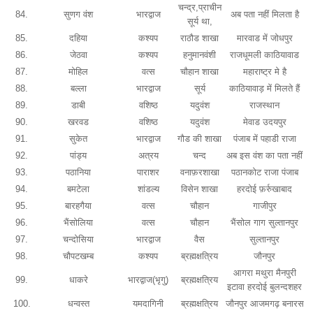
चन्द्र,प्राचीन
84.
सुणग वंश
भारद्वाज
अब पता नहीं मिलता है
सूर्य था,
85.
दहिया
कश्यप
राठौड शाखा
मारवाड में जोधपुर
86.
जेठवा
कश्यप
हनुमानवंशी
राजधूमली काठियावाड
87.
मोहिल
वत्स
चौहान शाखा
महाराष्ट्र मे है
88.
बल्ला
भारद्वाज
सूर्य
काठियावाड़ में मिलते हैं
89.
डाबी
वशिष्ठ
यदुवंश
राजस्थान
90.
खरवड
वशिष्ठ
यदुवंश
मेवाड उदयपुर
91.
सुकेत
भारद्वाज
गौड की शाखा
पंजाब में पहाडी राजा
92.
पांड्य
अत्रय
चन्द
अब इस वंश का पता नहीं
93.
पठानिया
पाराशर
वनाफ़रशाखा
पठानकोट राजा पंजाब
94.
बमटेला
शांडल्य
विसेन शाखा
हरदोई फ़र्रुखाबाद
95.
बारहगैया
वत्स
चौहान
गाजीपुर
96.
भैंसोलिया
वत्स
चौहान
भैंसोल गाग सुल्तानपुर
97.
चन्दोसिया
भारद्वाज
वैस
सुल्तानपुर
98.
चौपटखम्ब
कश्यप
ब्रह्मक्षत्रिय
जौनपुर
आगरा मथुरा मैनपुरी
99.
धाकरे
भारद्वाज(भृगु)
ब्रह्मक्षत्रिय
इटावा हरदोई बुलन्दशहर
100.
धन्वस्त
यमदागिनी
ब्रह्मक्षत्रिय
जौनपुर आजमगढ़ बनारस