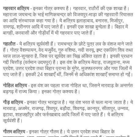
गहरवार क्षत्रिय
- इनका गोत्र कश्यप है। गहरवार, राठौरों की एक शाखा है।
महाराजा जयचन्द के भाई माणिकचन्द्र को विजयपुर-माड़ा की गहरवारी रियासत
का आदि संस्थापक कहा गया है। ये क्षत्रिय इलाहाबाद, बनारस, मिर्जापुर,
रामगढ़, श्रीनगर आदि में पाए जाते हैं। इनकी एक शाखा बुन्देला है। बिहार में
बागही, करवासी और गोड़ीवाँ में भी गहरवार पाए जाते हैं।
गहलौत
- ये क्षत्रिय सूर्यवंशी हैं। रामचन्द्र के छोटे पुत्र लव के वंशज माने जाते
हैं। गोत्र वैशम्पायन, वेद यजुर्वेद, गुरु वशिष्ठ, नदी सरयू, इष्ट एकलिंग शिव तथा
ध्वज लाल-सुनहरा है, जिस पर सूर्यदेव का चिह्न अंकित रहता है। इनकी प्रधान
गद्दी चित्तौड़ (वर्तमान उदयपुर) है। इस वंश के क्षत्रिय मेवाड़, राजपूताना, मध्य
प्रदेश, उत्तर प्रदेश तथा बिहार प्रान्त के मुंगेर, मुजफ्फरनगर और गया जिलों में
पाए जाते हैं। इसकी 24 शाखाएँ थीं, जिनमें से अधिकांश शाखाएँ समाप्त हो गईं।
गोहिल क्षत्रिय
- इस वंश का पहला राजा गोहिल था, जिसने मारवाड़ के अन्तर्गत
बड़गढ़ में राज्य किया। इनका गोत्र कश्यप है।
गौड़ क्षत्रिय
- इनका गोत्र भारद्वाज है। यह वंश भरत से चला माना जाता है। ये
मारवाड़, अजमेर, राजगढ़, शिवपुर, बड़ौदा, शिवगढ़, कानपुर, सीतापुर, उन्नाव,
इटावा, शाहजहाँपुर और फर्रुखाबाद आदि जिलों में पाए जाते हैं। ये क्षत्रिय
सूर्यवंशी हैं।
गौतम क्षत्रिय
- इनका गोत्र गौतम है। ये उत्तर प्रदेश तथा बिहार के