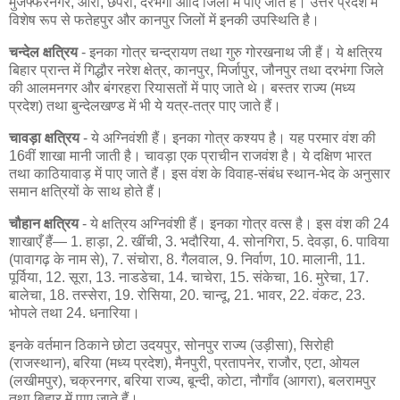
मुजफ्फरनगर, आरा, छपरा, दरभंगा आदि जिलों में पाए जाते हैं। उत्तर प्रदेश में
विशेष रूप से फतेहपुर और कानपुर जिलों में इनकी उपस्थिति है।
चन्देल क्षत्रिय
- इनका गोत्र चन्द्रायण तथा गुरु गोरखनाथ जी हैं। ये क्षत्रिय
बिहार प्रान्त में गिद्धौर नरेश क्षेत्र, कानपुर, मिर्जापुर, जौनपुर तथा दरभंगा जिले
की आलमनगर और बंगरहरा रियासतों में पाए जाते थे। बस्तर राज्य (मध्य
प्रदेश) तथा बुन्देलखण्ड में भी ये यत्र-तत्र पाए जाते हैं।
चावड़ा क्षत्रिय
- ये अग्निवंशी हैं। इनका गोत्र कश्यप है। यह परमार वंश की
16वीं शाखा मानी जाती है। चावड़ा एक प्राचीन राजवंश है। ये दक्षिण भारत
तथा काठियावाड़ में पाए जाते हैं। इस वंश के विवाह-संबंध स्थान-भेद के अनुसार
समान क्षत्रियों के साथ होते हैं।
चौहान क्षत्रिय
- ये क्षत्रिय अग्निवंशी हैं। इनका गोत्र वत्स है। इस वंश की 24
शाखाएँ हैं— 1. हाड़ा, 2. खींची, 3. भदौरिया, 4. सोनगिरा, 5. देवड़ा, 6. पाविया
(पावागढ़ के नाम से), 7. संचोरा, 8. गैलवाल, 9. निर्वाण, 10. मालानी, 11.
पूर्विया, 12. सूरा, 13. नाडडेचा, 14. चाचेरा, 15. संकेचा, 16. मुरेचा, 17.
बालेचा, 18. तस्सेरा, 19. रोसिया, 20. चान्दू, 21. भावर, 22. वंकट, 23.
भोपले तथा 24. धनारिया।
इनके वर्तमान ठिकाने छोटा उदयपुर, सोनपुर राज्य (उड़ीसा), सिरोही
(राजस्थान), बरिया (मध्य प्रदेश), मैनपुरी, प्रतापनेर, राजौर, एटा, ओयल
(लखीमपुर), चक्रनगर, बरिया राज्य, बून्दी, कोटा, नौगाँव (आगरा), बलरामपुर
तथा बिहार में पाए जाते हैं।