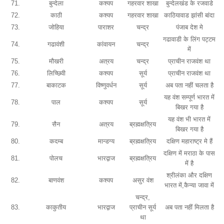
71.
बुन्देला
कश्यप
गहरवार शाखा
बुन्देलखंड के रजवाडे
72.
काठी
कश्यप
गहरवार शाखा
काठियावाड झांसी बांदा
73.
जोहिया
पाराशर
चन्द्र
पंजाब देश मे
गढावाडी के लिंग पट्टम
74.
गढावंशी
कांवायन
चन्द्र
में
75.
मौखरी
अत्रय
चन्द्र
प्राचीन राजवंश था
76.
लिच्छिवी
कश्यप
सूर्य
प्राचीन राजवंश था
77.
बाकाटक
विष्णुवर्धन
सूर्य
अब पता नहीं चलता है
यह वंश सम्पूर्ण भारत में
78.
पाल
कश्यप
सूर्य
बिखर गया है
यह वंश भी भारत में
79.
सैन
अत्रय
ब्रह्मक्षत्रिय
बिखर गया है
80.
कदम्ब
मान्डग्य
ब्रह्मक्षत्रिय
दक्षिण महाराष्ट्र मे हैं
दक्षिण में मराठा के पास
81.
पोलच
भारद्वाज
ब्रह्मक्षत्रिय
में है
श्रीलंका और दक्षिण
82.
बाणवंश
कश्यप
असुर वंश
भारत में,कैन्या जावा में
चन्द्र,
83.
काकुतीय
भारद्वाज
प्राचीन सूर्य
अब पता नहीं मिलता है
था