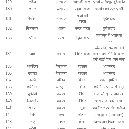
129.
टडैया
भारद्वाज
सोलंकी शाखा
झांसी ललितपुर बुंदेलखंड
130.
खागर
अत्रय
यदुवंश शाखा
जालौन हमीरपुर झांसी
गौडों की
131.
पिपरिया
भारद्वाज
बुंदेलखंड
शाखा
132.
सिरसवार
अत्रय
चन्द्र शाखा
बुन्देलखंड
फतेहपुर में असौंथड
133.
खींचर
वत्स
चौहान शाखा
राज्य
बुंदेलखंड, राजस्थान में
134.
खाती
कश्यप
दीक्षित शाखा
कम संख्या होने के कारण
इन्हें बढई गिना जाने लगा
135.
आहडिया
बैजवापेण
गहलोत
आजमगढ
136.
उदावत
बैजवापेण
गहलोत
आजमगढ
137.
उजैने
वशिष्ठ
पंवार
आरा डुमरिया
138.
अमेठिया
भारद्वाज
गौड
अमेठी लखनऊ सीतापुर
139.
दुर्गवंशी
कश्यप
दीक्षित
राजा जौनपुर राजाबाजार
140.
बिलखरिया
कश्यप
दीक्षित
प्रतापगढ उमरी राजा
141.
डोमरा
कश्यप
सूर्य
कश्मीर राज्य और बलिया
142.
निर्वाण
वत्स
चौहान
राजपूताना (राजस्थान)
143.
जाटू
व्याघ्र
तोमर
राजस्थान,हिसार पंजाब
144.
नरौनी
मानव्य
कछवाहा
बलिया आरा