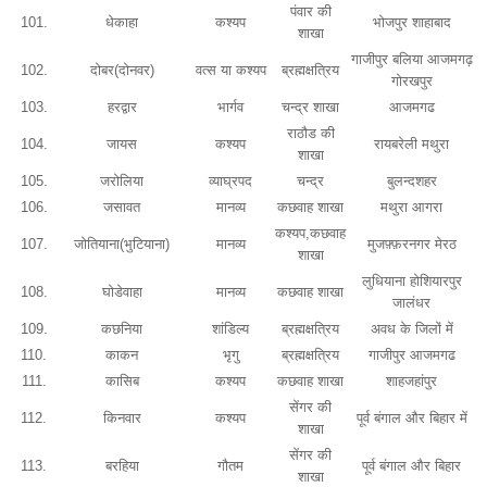
पंवार की
101.
धेकाहा
कश्यप
भोजपुर शाहाबाद
शाखा
गाजीपुर बलिया आजमगढ़
102.
दोबर(दोनवर)
वत्स या कश्यप
ब्रह्मक्षत्रिय
गोरखपुर
103.
हरद्वार
भार्गव
चन्द्र शाखा
आजमगढ
राठौड की
104.
जायस
कश्यप
रायबरेली मथुरा
शाखा
105.
जरोलिया
व्याघ्रपद
चन्द्र
बुलन्दशहर
106.
जसावत
मानव्य
कछवाह शाखा
मथुरा आगरा
कश्यप,कछवाह
107.
जोतियाना(भुटियाना)
मानव्य
मुजफ़्फ़रनगर मेरठ
शाखा
लुधियाना होशियारपुर
108.
घोडेवाहा
मानव्य
कछवाह शाखा
जालंधर
109.
कछनिया
शांडिल्य
ब्रह्मक्षत्रिय
अवध के जिलों में
110.
काकन
भृगु
ब्रह्मक्षत्रिय
गाजीपुर आजमगढ
111.
कासिब
कश्यप
कछवाह शाखा
शाहजहांपुर
सेंगर की
112.
किनवार
कश्यप
पूर्व बंगाल और बिहार में
शाखा
सेंगर की
113.
बरहिया
गौतम
पूर्व बंगाल और बिहार
शाखा