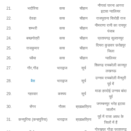
नौगावां पारना आगरा
21.
भदौरिया
वत्स
चौहान
इटावा ग्वालियर
22.
देवडा
वत्स
चौहान
राजपूताना सिरोही राज
नीमराणा रानी का रायपुर
23.
शम्भरी
वत्स
चौहान
पंजाब
24.
बच्छगोत्री
वत्स
चौहान
प्रतापगढ़ सुल्तानपुर
दियरा कुडवार फ़तेहपुर
25.
राजकुमार
वत्स
चौहान
जिला
26.
पवैया
वत्स
चौहान
ग्वालियर
शिवगढ रायबरेली कानपुर
27.
गौर,गौड
भारद्वाज
सूर्य
लखनऊ
उन्नाव रायबरेली मैनपुरी
28.
बैस
भारद्वाज
सूर्य
पूर्व में
माडा हरदोई उन्नाव बांदा
29.
गहरवार
कश्यप
सूर्य
पूर्व
जगम्बनपुर भरेह इटावा
30.
सेंगर
गौतम
ब्रह्मक्षत्रिय
जालौन
पूर्व में राजा अवध के
31.
कनपुरिया (कन्हपुरिया)
भारद्वाज
ब्रह्मक्षत्रिय
जिलों में हैं
गोरखपुर गोंडा प्रतापगढ