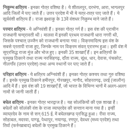
निकुम्भ क्षत्रिय
- इनका गोत्र वशिष्ठ है। ये शीतलपुर, दरभंगा, आरा, भागलपुर
आदि जिलों में पाए जाते हैं। उत्तर प्रदेश में भी ये यत्र-तत्र पाए जाते हैं। ये
सूर्यवंशी क्षत्रिय हैं। राजा इक्ष्वाकु के 13वें वंशधर निकुम्भ माने जाते हैं।
परमार क्षत्रिय
- ये अग्निवंशी हैं। इनका गोत्र गर्ग है। इस वंश की प्राचीन
राजधानी चन्द्रावती थी। मालवा में इनकी प्रथम राजधानी धारा नगरी थी,
जिसके पश्चात् उज्जैन को राजधानी बनाया गया। विक्रमादित्य इस वंश के
सबसे प्रतापी राजा हुए, जिनके नाम पर विक्रम संवत् प्रारम्भ हुआ। इसी वंश में
सुप्रसिद्ध राजा मुंज और भोज हुए। इनकी 35 शाखाएँ हैं। इन क्षत्रियों के
प्रमुख ठिकाने तथा राज्य नरसिंहगढ़, दाँता राज्य, सूंथ, धार, देवास, पंचकोट,
नीलगाँव (उत्तर प्रदेश) तथा अन्य स्थानों पर पाए जाते हैं।
परिहार क्षत्रिय
- ये क्षत्रिय अग्निवंशी हैं। इनका गोत्र कश्यप तथा गुरु वशिष्ठ
हैं। इनके प्रमुख ठिकाने हमीरपुर, गोरखपुर, नागौद, सोहरतगढ़, उरई (जालौन)
आदि में हैं। इस वंश की 19 शाखाएँ हैं, जो भारत के विभिन्न भागों में अलग-अलग
नामों से जानी जाती हैं।
बघेल क्षत्रिय
- इनका गोत्र भारद्वाज है। यह सोलंकियों की एक शाखा है।
बघेलों को सोलंकी वंश के राजा व्याघ्रदेव की सन्तान माना गया है। इन्हीं
व्याघ्रदेव के नाम से सन् 615 ई. में बघेलखण्ड प्रसिद्ध हुआ। रीवा राज्य,
सोहाबल, मदरवा, पाण्डू, पेथापुर, नयागढ़, रणपुर, देवधर (मध्य प्रदेश) तथा
तिर्वा (फर्रुखाबाद) बघेलों के प्रमुख ठिकाने हैं।