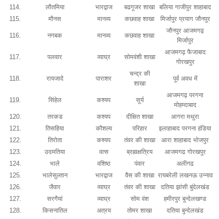
114.
लौतमिया
भारद्वाज
बढगूजर शाखा
बलिया गाजीपुर शाहाबाद
115.
मौनस
मानव्य
कछवाह शाखा
मिर्जापुर प्रयाग जौनपुर
जौनपुर आजमगढ़
116.
नगबक
मानव्य
कछवाह शाखा
मिर्जापुर
आजमगढ़ फैजाबाद
117.
पलवार
व्याघ्र
सोमवंशी शाखा
गोरखपुर
चन्द्र की
118.
रायजादे
पाराशर
पूर्व अवध में
शाखा
आजमगढ़ परगना
119.
सिंहेल
कश्यप
सूर्य
मोहम्दाबाद
120.
तरकड
कश्यप
दीक्षित शाखा
आगरा मथुरा
121.
तिसहिया
कौशल्य
परिहार
इलाहाबाद परगना हंडिया
122.
तिरोता
कश्यप
तंवर की शाखा
आरा शाहाबाद भोजपुर
123.
उदमतिया
वत्स
ब्रह्मक्षत्रिय
आजमगढ गोरखपुर
124.
भाले
वशिष्ठ
पंवार
अलीगढ
125.
भालेसुल्तान
भारद्वाज
वैस की शाखा
रायबरेली लखनऊ उन्नाव
126.
जैवार
व्याघ्र
तंवर की शाखा
दतिया झांसी बुंदेलखंड
127.
सरगैयां
व्याघ्र
सोम वंश
हमीरपुर बुन्देलखण्ड
128.
किसनातिल
अत्रय
तोमर शाखा
दतिया बुन्देलखंड