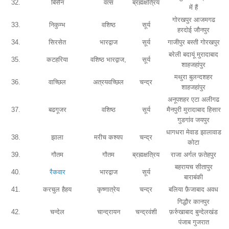
32.
बिसैन
वत्स
ब्रह्मक्षत्रिय
में हैं
गोरखपुर आजमगढ
33.
निकुम्भ
वशिष्ठ
सूर्य
हरदोई जौनपुर
34.
सिरसेत
भारद्वाज
सूर्य
गाजीपुर बस्ती गोरखपुर
बरेली बदायूं मुरादाबाद
35.
कटहरिया
वशिष्ठ भारद्वाज,
सूर्य
शाहजहांपुर
मथुरा बुलन्दशहर
36.
वाच्छिल
अत्रयवच्छिल
चन्द्र
शाहजहांपुर
अनूपशहर एटा अलीगढ
37.
बढगूजर
वशिष्ठ
सूर्य
मैनपुरी मुरादाबाद हिसार
गुडगांव जयपुर
धागधरा मेवाड झालावाड
38.
झाला
मरीच कश्यप
चन्द्र
कोटा
39.
गौतम
गौतम
ब्रह्मक्षत्रिय
राजा अर्गल फ़तेहपुर
बहरायच सीतापुर
40.
रैकवार
भारद्वाज
सूर्य
बाराबंकी
41.
करचुल हैहय
कृष्णात्रेय
चन्द्र
बलिया फ़ैजाबाद अवध
गिद्धौर कानपुर
42.
चन्देल
चान्द्रायन
चन्द्रवंशी
फ़र्रुखाबाद बुन्देलखंड
पंजाब गुजरात