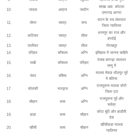
शाखा अवा. कोटला
10.
जादवा
अत्रय
जादौन
उमरगढ आगरा
पाटन के राव तंवरघार
11.
तोमर
व्याघ्र
चन्द
जिला ग्वालियर
धरमपुर का राज और
12.
कटियार
व्याघ्र
तोंवर
हरदोई
13.
पालीवार
व्याघ्र
तोंवर
गोरखपुर
14.
परिहार
कौशल्य
अग्नि
इतिहास में जानना चाहिये
पंजाब कांगड़ा जालंधर
15.
तखी
कौशल्य
परिहार
जम्मू में
मालवा मेवाड धौलपुर पूर्व
16.
पंवार
वशिष्ठ
अग्नि
मे बलिया
राजपूताना मालवा सोरों
17.
सोलंकी
भारद्वाज
अग्नि
जिला एटा
राजपूताना पूर्व और
18.
चौहान
वत्स
अग्नि
सर्वत्र
कोटा बूंदी और हाडौती
19.
हाडा
वत्स
चौहान
देश
खींचीवाडा मालवा
20.
खींची
वत्स
चौहान
ग्वालियर