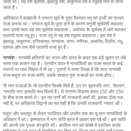
जाता था। यह वंश सूर्यवंश, इक्ष्वाकु वंश, ककुत्स्थ वंश व रघुवंश नाम से जाना
जाता है।
आदिकाल में ब्रह्माजी ने भगवान सूर्य के पुत्र वैवस्वत मनु को पृथ्वी का प्रथम
राजा बनाया था। भगवान सूर्य के पुत्र होने के कारण मनुजी सूर्यवंशी कहलाए
तथा उनसे चला यह वंश सूर्यवंश कहलाया। अयोध्या के सूर्यवंश में आगे चलकर
प्रतापी राजा रघु हुए। राजा रघु से यह वंश रघुवंश कहलाया। इस वंश में
इक्ष्वाकु, ककुत्स्थ, हरिश्चन्द्र, मान्धाता, सगर, भगीरथ, अम्बरीष, दिलीप, रघु,
दशरथ और राम जैसे प्रतापी राजा हुए हैं।
नागवंश
- नागवंशी क्षत्रियों का भारत और भारत के बाहर एक बड़े भूभाग पर लंबे
समय तक शासन रहा है। प्राचीन काल में नागवंशियों का राज्य भारत के कई
स्थानों पर तथा सिंहल में भी था। पुराणों में स्पष्ट लिखा है कि सात नागवंशी
राजा मथुरा पर राज्य करेंगे, उसके पश्चात् गुप्त राजाओं का राज्य होगा।
नौ नाग राजाओं के जो प्राचीन सिक्के मिले हैं, उन पर 'बृहस्पति नाग', 'देवनाग',
'गणपति नाग' इत्यादि नाम मिलते हैं। ये नागगण विक्रम संवत् 150 और 250
के बीच राज्य करते थे। इन नव नागों की राजधानी कहाँ थी, इसका ठीक पता
नहीं है, पर अधिकांश विद्वानों का मत यही है कि उनकी राजधानी 'नरवर' थी।
मथुरा और भरतपुर से लेकर ग्वालियर और उज्जैन तक का भू-भाग नागवंशियों के
अधिकार में था। कृष्णकाल में नाग जाति ब्रज में आकर बस गई थी। इस जाति
की अपनी एक पृथक संस्कृति थी। कालिय नाग को संघर्ष में पराजित करके