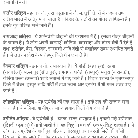
स्थानों में बसे।
राठौर क्षत्रिय
- इनका गोत्र राजपूताना में गौतम, पूर्वी क्षेत्रों में कश्यप तथा
दक्षिण भारत में अत्रि माना जाता है। बिहार के राठौरों का गोत्र शाण्डिल्य है।
इनके गुरु वशिष्ठ माने जाते हैं।
रायजादा क्षत्रिय
- ये अग्निवंशी चौहानों की प्रशाखा में हैं। इनका गोत्र चौहानों
के समान है। ये लोग अपनी कन्याएँ भदौरिया, कछवाहा और तोमर वंशों में देते हैं
तथा श्रीनेत, बैस, विश्वेन, सोमवंशी आदि वंशों से वैवाहिक संबंध स्थापित करते
हैं। ये उत्तर प्रदेश के फतेहपुर जिले में पाए जाते हैं।
रैकवार क्षत्रिय
- इनका गोत्र भारद्वाज है। ये बौंडी (बहराइच), रहबा
(रायबरेली), भल्लापुर (सीतापुर), रामनगर, धनेड़ी (रामपुर), मथुरा (बाराबंकी),
गोरिया कला (उन्नाव) आदि स्थानों में पाए जाते हैं। बिहार प्रान्त के मुजफ्फरपुर
जिले में चेंचर, हरपुर आदि गाँवों में तथा छपरा और दरभंगा में भी यत्र-तत्र पाए
जाते हैं।
लोहतमिया क्षत्रिय
- यह सूर्यवंश की एक शाखा है। इन्हें लव की सन्तान माना
जाता है। ये बलिया, गाजीपुर तथा शाहाबाद जिलों में पाए जाते हैं।
श्रीनेत क्षत्रिय
- ये सूर्यवंशी हैं। इनका गोत्र भारद्वाज है। इनकी गद्दी श्रीनगर
(टिहरी गढ़वाल) में मानी जाती है। यह निकुम्भ वंश की एक प्रसिद्ध शाखा है। ये
लोग उत्तर प्रदेश के गाजीपुर, बलिया, गोरखपुर तथा बस्ती जिले की बाँसी
रियासत में पाए जाते हैं। बिहार प्रान्त के मुजफ्फरपुर, भागलपुर, दरभंगा और