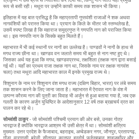
श्रीकृष्ण ने उसे ब्रज से निर्वासित कर दिया था, किन्तु नाग जाति यहाँ प्रमुख
रूप से बसी रही। मथुरा पर उन्होंने काफी समय तक शासन भी किया।
इतिहास में यह बात प्रसिद्ध है कि महाप्रतापी गुप्तवंशी राजाओं ने शक अथवा
नागवंशियों को परास्त किया था। प्रयाग के किले के भीतर जो स्तम्भलेख है,
उसमें स्पष्ट लिखा है कि महाराज समुद्रगुप्त ने गणपति नाग को पराजित किया
था। इस गणपति नाग के सिक्के बहुत मिलते हैं।
महाभारत में भी कई स्थानों पर नागों का उल्लेख है। पाण्डवों ने नागों के हाथ से
मगध राज्य छीना था। खाण्डव वन जलाते समय भी बहुत से नाग नष्ट हुए थे।
जिसका अर्थ यह हुआ कि मगध, खाण्डवप्रस्थ, तक्षशिला (तक्षक नाग द्वारा बसाई
गई थी। यहाँ का प्रथम राजा तक्षक नाग था, जिसके नाम पर तक्षक नागवंश
चला) तथा मथुरा आदि महाभारत काल में इनके प्रमुख राज्य थे।
शिशुनाग के नाम पर शिशुनाग वंश मगध राज्य (दक्षिण बिहार, भारत) पर लंबे समय
तक शासन करने के लिए जाना जाता है। महाभारत में ऐरावत नाग के वंश में
उत्पन्न कौरव्य नाग की पुत्री का विवाह भी अर्जुन से हुआ बताया गया है, जब एक
गलती के कारण अर्जुन युधिष्ठिर के आदेशानुसार 12 वर्ष तक ब्रह्मचर्य व्रत का
पालन कर रहे थे।
सोमवंशी ठाकुर
- जो सोमवंशी पश्चिमी प्रयाग की ओर बसे, उनका गोत्र
भारद्वाज है क्योंकि भारद्वाज आश्रम भी उसी क्षेत्र में था। सोमवंशी क्षत्रिय
मुख्यतः उत्तर प्रदेश के फैजाबाद, बहराइच, अम्बेडकर नगर, जौनपुर, प्रतापगढ़,
गोंडा, वाराणसी, बरेली, सीतापुर, कानपुर, हरदोई, फर्रुखाबाद, शाहजहाँपुर और