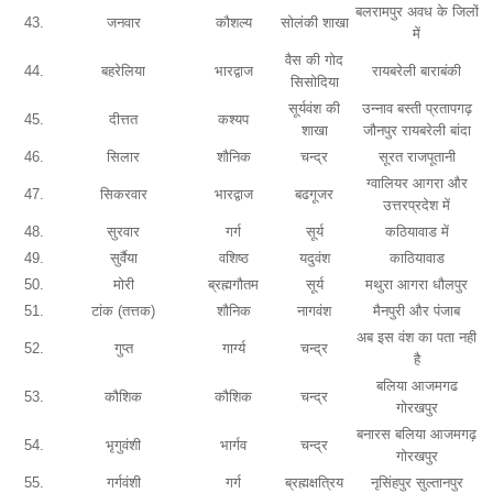
बलरामपुर अवध के जिलों
43.
जनवार
कौशल्य
सोलंकी शाखा
में
वैस की गोद
44.
बहरेलिया
भारद्वाज
रायबरेली बाराबंकी
सिसोदिया
सूर्यवंश की
उन्नाव बस्ती प्रतापगढ़
45.
दीत्तत
कश्यप
शाखा
जौनपुर रायबरेली बांदा
46.
सिलार
शौनिक
चन्द्र
सूरत राजपूतानी
ग्वालियर आगरा और
47.
सिकरवार
भारद्वाज
बढगूजर
उत्तरप्रदेश में
48.
सुरवार
गर्ग
सूर्य
कठियावाड में
49.
सुर्वैया
वशिष्ठ
यदुवंश
काठियावाड
50.
मोरी
ब्रह्मगौतम
सूर्य
मथुरा आगरा धौलपुर
51.
टांक (तत्तक)
शौनिक
नागवंश
मैनपुरी और पंजाब
अब इस वंश का पता नही
52.
गुप्त
गार्ग्य
चन्द्र
है
बलिया आजमगढ
53.
कौशिक
कौशिक
चन्द्र
गोरखपुर
बनारस बलिया आजमगढ़
54.
भृगुवंशी
भार्गव
चन्द्र
गोरखपुर
55.
गर्गवंशी
गर्ग
ब्रह्मक्षत्रिय
नृसिंहपुर सुल्तानपुर