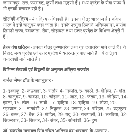
जगम्मनपुर, सरु, फखावतू, कुर्सी तथा मल्हसौ हैं। मध्य प्रदेश के रीवा राज्य में
भी इनकी बसावट रही है।
सोलंकी क्षत्रिय
- ये क्षत्रिय अग्निवंशी हैं। इनका गोत्र भारद्वाज है। दक्षिण
भारत में इन्हें चालुक्य कहा जाता है। इनके प्रमुख ठिकाने अन्हिलवाड़ा, बासंदा,
लिमड़ी राज्य, रेवाकांठा, रीवा, सोहाबल तथा उत्तर प्रदेश के विभिन्न क्षेत्रों में
हैं।
हेहय वंश क्षत्रिय
- इनका गोत्र कृष्णात्रेय तथा गुरु दत्तात्रेय माने जाते हैं। ये
बिहार, मध्य प्रदेश एवं उत्तर प्रदेश में यत्र-तत्र पाए जाते हैं। ये क्षत्रिय
चन्द्रवंशी माने जाते हैं।
विभिन्न लेखकों एवं विद्वानों के अनुसार क्षत्रिय राजवंश
कर्नल जेम्स टॉड के मतानुसार
-
1- इक्ष्वाकु, 2- कछवाहा, 3- राठौर, 4- गहलौत, 5- काठी, 6- गोहिल, 7- गौड़,
8- चालुक्य, 9- चावड़ा, 10- चौहान, 11- जाट, 12- जेतवा, 13- जोहिया, 14-
झाला, 15- तंवर, 16- डाबी, 17- दाहिमा, 18- दाहिया, 19- डोडा, 20-
गहरवाल, 21- नागवंशी, 22- निकुम्भ, 23- परमार, 24- परिहार, 25- बड़गुजर,
26- बल्ल, 27- बैस, 28- मोहिल, 29- यदु, 30- राजपाली, 31- सरविया, 32-
सिकरवार, 33- सिलार, 34- सेंगर, 35- सोमवंशी, 36- हूण।
डॉ. इन्द्रदेव नारायण सिंह रचित 'क्षत्रिय वंश भास्कर' के अनुसार
-