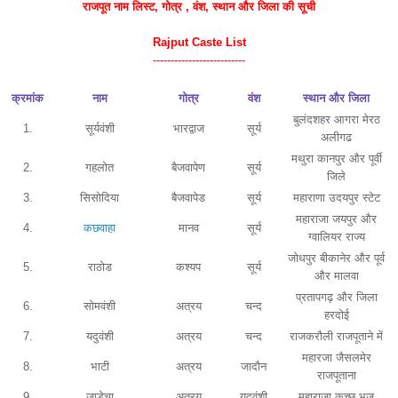
राजपूत नाम
लिस्ट
, गोत्र , वंश, स्थान और जिला की सूची
Rajput Caste List
--------------------------
क्रमांक
नाम
गोत्र
वंश
स्थान और जिला
बुलंदशहर आगरा मेरठ
1.
सूर्यवंशी
भारद्वाज
सूर्य
अलीगढ
मथुरा कानपुर और पूर्वी
2.
गहलोत
बैजवापेण
सूर्य
जिले
3.
सिसोदिया
बैजवापेड
सूर्य
महाराणा उदयपुर स्टेट
महाराजा जयपुर और
4.
कछवाहा
मानव
सूर्य
ग्वालियर राज्य
जोधपुर बीकानेर और पूर्व
5.
राठोड
कश्यप
सूर्य
और मालवा
प्रतापगढ़ और जिला
6.
सोमवंशी
अत्रय
चन्द
हरदोई
7.
यदुवंशी
अत्रय
चन्द
राजकरौली राजपूताने में
महारजा जैसलमेर
8.
भाटी
अत्रय
जादौन
राजपूताना
9.
जाडेचा
अत्रय
यदुवंशी
महाराजा कच्छ भुज