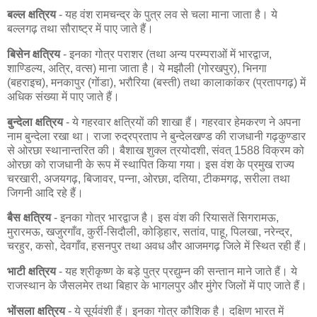
बल्ल क्षत्रिय
- यह वंश रामचन्द्र के पुत्र लव से चला माना जाता है। ये
बल्लगढ़ तथा सौराष्ट्र में पाए जाते हैं।
बिसेन क्षत्रिय
- इनका गोत्र पराशर (तथा अन्य परम्पराओं में भारद्वाज,
शाण्डिल्य, अत्रि, वत्स) माना जाता है। ये मझौली (गोरखपुर), भिनगा
(बहराइच), मनकापुर (गोंडा), भरौरिया (बस्ती) तथा कालाकांकर (प्रतापगढ़) में
अधिक संख्या में पाए जाते हैं।
बुन्देला क्षत्रिय
- ये गहरवार क्षत्रियों की शाखा हैं। गहरवार हेमकरण ने अपना
नाम बुन्देला रखा था। राजा रुद्रप्रताप ने बुन्देलखण्ड की राजधानी गढ़कुण्डार
से ओरछा स्थानान्तरित की। बैशाख शुक्ल त्रयोदशी, संवत् 1588 विक्रम को
ओरछा को राजधानी के रूप में स्थापित किया गया। इस वंश के प्रमुख राज्य
चरखारी, अजयगढ़, बिजावर, पन्ना, ओरछा, दतिया, टीकमगढ़, सरीला तथा
जिगनी आदि रहे हैं।
बैस क्षत्रिय
- इनका गोत्र भारद्वाज है। इस वंश की रियासतें सिगरामऊ,
मुरारमऊ, खजुरगाँव, कुर्री-सिदौली, कोड़िहार, सतांव, पाहू, पिलखा, नरेन्द्र,
चरहुर, कसो, देवगाँव, हसनपुर तथा अवध और आजमगढ़ जिले में स्थित रही हैं।
भाटी क्षत्रिय
- यह श्रीकृष्ण के बड़े पुत्र प्रद्युम्न की सन्तान माने जाते हैं। ये
राजस्थान के जैसलमेर तथा बिहार के भागलपुर और मुंगेर जिलों में पाए जाते हैं।
भोंसला क्षत्रिय
- ये सूर्यवंशी हैं। इनका गोत्र कौशिक है। दक्षिण भारत में