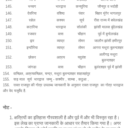
145.
भनवग
भारद्वाज
कनपुरिया
जौनपुर व भदोही
146.
देवरिया
वशिष्ठ
पंवार
बिहार मुंगेर भागलपुर
147.
रक्षेल
कश्यप
सूर्य
रीवा राज्य में बघेलखंड
148.
कटारिया
भारद्वाज
सोलंकी
झांसी मालवा बुंदेलखंड
149.
रजवार
वत्स
चौहान
पूर्व में बुन्देलखंड
150.
द्वार
व्याघ्र
तोमर
जालौन झांसी हमीरपुर
151.
इन्दौरिया
व्याघ्र
तोमर
आगरा मथुरा बुलन्दशहर
अलीगढ़ मथुरा
152.
छोकर
अत्रय
यदुवंश
बुलन्दशहर
153.
जांगडा
वत्स
चौहान
बुलंदशहर पूर्व में झांसी
154. वाच्छिल, अत्रयवच्छिल, चन्द्र, मथुरा बुलन्दशहर शाहजहांपुर
155.
सड़ माल सूर्य भारद्वाज जम्मू - कश्मीर , साम्बा , कठुआ ,
156. रावत राजपूत की गोत्र उपलब्ध जानकारी के अनुसार रावत राजपूत का गोत्र भारद्वाज
और वेद यजुर्वेद है.
नोट -
क्षत्रियों का इतिहास गौरवशाली है और पूर्व में और भी विस्तृत रहा है।
इस लेख का प्राप्त जानकारी के आधार पर तैयार किया गया है। अगर