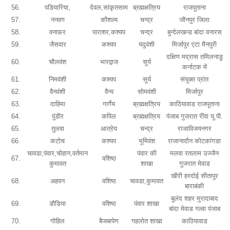
56.
पडियारिया,
देवल,सांकृतसाम
ब्रह्मक्षत्रिय
राजपूताना
57.
ननवग
कौशल्य
चन्द्र
जौनपुर जिला
58.
वनाफ़र
पाराशर,कश्यप
चन्द्र
बुन्देलखन्ड बांदा वनारस
59.
जैसवार
कश्यप
यदुवंशी
मिर्जापुर एटा मैनपुरी
दक्षिण मद्रास तमिलनाडु
60.
चौलवंश
भारद्वाज
सूर्य
कर्नाटक में
61.
निमवंशी
कश्यप
सूर्य
संयुक्त प्रांत
62.
वैनवंशी
वैन्य
सोमवंशी
मिर्जापुर
63.
दाहिमा
गार्गेय
ब्रह्मक्षत्रिय
काठियावाड राजपूताना
64.
पुंडीर
कपिल
ब्रह्मक्षत्रिय
पंजाब गुजरात रींवा यू.पी.
65.
तुलवा
आत्रेय
चन्द्र
राजाविजयनगर
66.
कटोच
कश्यप
भूमिवंश
राजानादौन कोटकांगडा
चावडा,पंवार,चोहान,वर्तमान
पंवार की
मलवा रतलाम उज्जैन
67.
वशिष्ठ
कुमावत
शाखा
गुजरात मेवाड
खीरी हरदोई सीतापुर
68.
अहवन
वशिष्ठ
चावडा,कुमावत
बाराबंकी
बुलंद शहर मुरादाबाद
69.
डौडिया
वशिष्ठ
पंवार शाखा
बांदा मेवाड गल्वा पंजाब
70.
गोहिल
बैजबापेण
गहलोत शाखा
काठियावाड