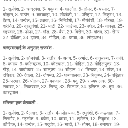
1- सूर्यवंश, 2- चन्द्रवंश, 3- यदुवंश, 4- गहलौत, 5- तोमर, 6- परमार, 7-
चौहान, 8- राठौर, 9- कछवाहा, 10- सोलंकी, 11- परिहार, 12- निकुम्भ, 13-
हैहय, 14- चन्देल, 15- तक्षक, 16- निमिवंशी, 17- मौर्यवंशी, 18- गोरखा, 19-
श्रीनेत, 20- द्रह्युवंशी, 21- भाटी, 22- जाड़ेजा, 23- बघेल, 24- चावड़ा, 25-
गहरवार, 26- डोडा, 27- गौड़, 28- बैस, 29- बिसेन, 30- गौतम, 31- सेंगर,
32- दीक्षित, 33- झाला, 34- गोहिल, 35- काबा, 36- लोहथम्भ।
चन्द्रबरदाई के अनुसार राजवंश
-
1- सूर्यवंश, 2- सोमवंशी, 3- राठौर, 4- अनंग, 5- अर्भाट, 6- ककुत्स्थ, 7- कवि,
8- कमाय, 9- कलिचूरक, 10- कोटपाल, 11- गोहिल, 12- गोहिलपुत्र, 13-
गौड़, 14- चावोत्कर, 15- चालुक्य, 16- चौहान, 17- छिन्दक, 18- टांक, 19-
दधिकर, 20- देवला, 21- दोयमत, 22- धन्यपालक, 23- निकुम्भ, 24- पड़िहार,
25- परमार, 26- पोतक, 27- मकवाना, 28- यदु, 29- राज्यपालक, 30-
सदावर, 31- सिकरवार, 32- सिन्धु, 33- सिलारु, 34- हरितट, 35- हूण, 36-
कारद्वपाल।
मतिराम कृत वंशावली
-
1- सूर्यवंश, 2- पैलवार, 3- राठौर, 4- लोहथम्भ, 5- रघुवंशी, 6- कछवाहा, 7-
सिरमौर, 8- गहलौत, 9- बघेल, 10- काबा, 11- श्रीनेत, 12- निकुम्भ, 13-
कौशिक, 14- चन्देल, 15- यदुवंश, 16- भाटी, 17- तोमर, 18- बनाफर, 19-