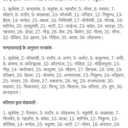
1- सूर्यवंश, 2- चन्द्रवंश, 3- यदुवंश, 4- गहलौत, 5- तोमर, 6- परमार, 7-
चौहान, 8- राठौर, 9- कछवाहा, 10- सोलंकी, 11- परिहार, 12- निकुम्भ, 13-
हैहय, 14- चन्देल, 15- तक्षक, 16- निमिवंशी, 17- मौर्यवंशी, 18- गोरखा, 19-
श्रीनेत, 20- द्रह्युवंशी, 21- भाटी, 22- जाड़ेजा, 23- बघेल, 24- चावड़ा, 25-
गहरवार, 26- डोडा, 27- गौड़, 28- बैस, 29- बिसेन, 30- गौतम, 31- सेंगर,
32- दीक्षित, 33- झाला, 34- गोहिल, 35- काबा, 36- लोहथम्भ।
चन्द्रबरदाई के अनुसार राजवंश
-
1- सूर्यवंश, 2- सोमवंशी, 3- राठौर, 4- अनंग, 5- अर्भाट, 6- ककुत्स्थ, 7- कवि,
8- कमाय, 9- कलिचूरक, 10- कोटपाल, 11- गोहिल, 12- गोहिलपुत्र, 13-
गौड़, 14- चावोत्कर, 15- चालुक्य, 16- चौहान, 17- छिन्दक, 18- टांक, 19-
दधिकर, 20- देवला, 21- दोयमत, 22- धन्यपालक, 23- निकुम्भ, 24- पड़िहार,
25- परमार, 26- पोतक, 27- मकवाना, 28- यदु, 29- राज्यपालक, 30-
सदावर, 31- सिकरवार, 32- सिन्धु, 33- सिलारु, 34- हरितट, 35- हूण, 36-
कारद्वपाल।
मतिराम कृत वंशावली
-
1- सूर्यवंश, 2- पैलवार, 3- राठौर, 4- लोहथम्भ, 5- रघुवंशी, 6- कछवाहा, 7-
सिरमौर, 8- गहलौत, 9- बघेल, 10- काबा, 11- श्रीनेत, 12- निकुम्भ, 13-
कौशिक, 14- चन्देल, 15- यदुवंश, 16- भाटी, 17- तोमर, 18- बनाफर, 19-