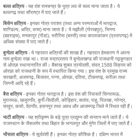
बल्ल क्षत्रिय
- यह वंश रामचन्द्र के पुत्र लव से चला माना जाता है। ये
बल्लगढ़ तथा सौराष्ट्र में पाए जाते हैं।
बिसेन क्षत्रिय
- इनका गोत्र पराशर (तथा अन्य परम्पराओं में भारद्वाज,
शाण्डिल्य, अत्रि, वत्स) माना जाता है। ये मझौली (गोरखपुर), भिनगा
(बहराइच), मनकापुर (गोंडा), भरौरिया (बस्ती) तथा कालाकांकर (प्रतापगढ़) में
अधिक संख्या में पाए जाते हैं।
बुन्देला क्षत्रिय
- ये गहरवार क्षत्रियों की शाखा हैं। गहरवार हेमकरण ने अपना
नाम बुन्देला रखा था। राजा रुद्रप्रताप ने बुन्देलखण्ड की राजधानी गढ़कुण्डार
से ओरछा स्थानान्तरित की। बैशाख शुक्ल त्रयोदशी, संवत् 1588 विक्रम को
ओरछा को राजधानी के रूप में स्थापित किया गया। इस वंश के प्रमुख राज्य
चरखारी, अजयगढ़, बिजावर, पन्ना, ओरछा, दतिया, टीकमगढ़, सरीला तथा
जिगनी आदि रहे हैं।
बैस क्षत्रिय
- इनका गोत्र भारद्वाज है। इस वंश की रियासतें सिगरामऊ,
मुरारमऊ, खजुरगाँव, कुर्री-सिदौली, कोड़िहार, सतांव, पाहू, पिलखा, नरेन्द्र,
चरहुर, कसो, देवगाँव, हसनपुर तथा अवध और आजमगढ़ जिले में स्थित रही हैं।
भाटी क्षत्रिय
- यह श्रीकृष्ण के बड़े पुत्र प्रद्युम्न की सन्तान माने जाते हैं। ये
राजस्थान के जैसलमेर तथा बिहार के भागलपुर और मुंगेर जिलों में पाए जाते हैं।
भोंसला क्षत्रिय
- ये सूर्यवंशी हैं। इनका गोत्र कौशिक है। दक्षिण भारत में