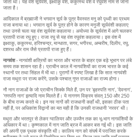
जाता था। यह वंश सूर्यवंश, इक्ष्वाकु वंश, ककुत्स्थ वंश व रघुवंश नाम से जाना
जाता है।
आदिकाल में ब्रह्माजी ने भगवान सूर्य के पुत्र वैवस्वत मनु को पृथ्वी का प्रथम
राजा बनाया था। भगवान सूर्य के पुत्र होने के कारण मनुजी सूर्यवंशी कहलाए
तथा उनसे चला यह वंश सूर्यवंश कहलाया। अयोध्या के सूर्यवंश में आगे चलकर
प्रतापी राजा रघु हुए। राजा रघु से यह वंश रघुवंश कहलाया। इस वंश में
इक्ष्वाकु, ककुत्स्थ, हरिश्चन्द्र, मान्धाता, सगर, भगीरथ, अम्बरीष, दिलीप, रघु,
दशरथ और राम जैसे प्रतापी राजा हुए हैं।
नागवंश
- नागवंशी क्षत्रियों का भारत और भारत के बाहर एक बड़े भूभाग पर लंबे
समय तक शासन रहा है। प्राचीन काल में नागवंशियों का राज्य भारत के कई
स्थानों पर तथा सिंहल में भी था। पुराणों में स्पष्ट लिखा है कि सात नागवंशी
राजा मथुरा पर राज्य करेंगे, उसके पश्चात् गुप्त राजाओं का राज्य होगा।
नौ नाग राजाओं के जो प्राचीन सिक्के मिले हैं, उन पर 'बृहस्पति नाग', 'देवनाग',
'गणपति नाग' इत्यादि नाम मिलते हैं। ये नागगण विक्रम संवत् 150 और 250
के बीच राज्य करते थे। इन नव नागों की राजधानी कहाँ थी, इसका ठीक पता
नहीं है, पर अधिकांश विद्वानों का मत यही है कि उनकी राजधानी 'नरवर' थी।
मथुरा और भरतपुर से लेकर ग्वालियर और उज्जैन तक का भू-भाग नागवंशियों के
अधिकार में था। कृष्णकाल में नाग जाति ब्रज में आकर बस गई थी। इस जाति
की अपनी एक पृथक संस्कृति थी। कालिय नाग को संघर्ष में पराजित करके