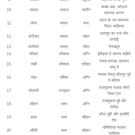
शाखा अवा. कोटला
10.
जादवा
अत्रय
जादौन
उमरगढ आगरा
पाटन के राव तंवरघार
11.
तोमर
व्याघ्र
चन्द
जिला ग्वालियर
धरमपुर का राज और
12.
कटियार
व्याघ्र
तोंवर
हरदोई
13.
पालीवार
व्याघ्र
तोंवर
गोरखपुर
14.
परिहार
कौशल्य
अग्नि
इतिहास में जानना चाहिये
पंजाब कांगड़ा जालंधर
15.
तखी
कौशल्य
परिहार
जम्मू में
मालवा मेवाड धौलपुर पूर्व
16.
पंवार
वशिष्ठ
अग्नि
मे बलिया
राजपूताना मालवा सोरों
17.
सोलंकी
भारद्वाज
अग्नि
जिला एटा
राजपूताना पूर्व और
18.
चौहान
वत्स
अग्नि
सर्वत्र
कोटा बूंदी और हाडौती
19.
हाडा
वत्स
चौहान
देश
खींचीवाडा मालवा
20.
खींची
वत्स
चौहान
ग्वालियर