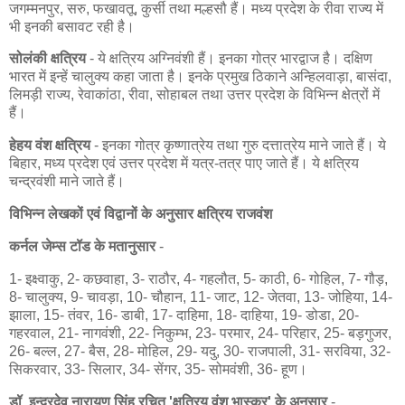
जगम्मनपुर, सरु, फखावतू, कुर्सी तथा मल्हसौ हैं। मध्य प्रदेश के रीवा राज्य में
भी इनकी बसावट रही है।
सोलंकी क्षत्रिय
- ये क्षत्रिय अग्निवंशी हैं। इनका गोत्र भारद्वाज है। दक्षिण
भारत में इन्हें चालुक्य कहा जाता है। इनके प्रमुख ठिकाने अन्हिलवाड़ा, बासंदा,
लिमड़ी राज्य, रेवाकांठा, रीवा, सोहाबल तथा उत्तर प्रदेश के विभिन्न क्षेत्रों में
हैं।
हेहय वंश क्षत्रिय
- इनका गोत्र कृष्णात्रेय तथा गुरु दत्तात्रेय माने जाते हैं। ये
बिहार, मध्य प्रदेश एवं उत्तर प्रदेश में यत्र-तत्र पाए जाते हैं। ये क्षत्रिय
चन्द्रवंशी माने जाते हैं।
विभिन्न लेखकों एवं विद्वानों के अनुसार क्षत्रिय राजवंश
कर्नल जेम्स टॉड के मतानुसार
-
1- इक्ष्वाकु, 2- कछवाहा, 3- राठौर, 4- गहलौत, 5- काठी, 6- गोहिल, 7- गौड़,
8- चालुक्य, 9- चावड़ा, 10- चौहान, 11- जाट, 12- जेतवा, 13- जोहिया, 14-
झाला, 15- तंवर, 16- डाबी, 17- दाहिमा, 18- दाहिया, 19- डोडा, 20-
गहरवाल, 21- नागवंशी, 22- निकुम्भ, 23- परमार, 24- परिहार, 25- बड़गुजर,
26- बल्ल, 27- बैस, 28- मोहिल, 29- यदु, 30- राजपाली, 31- सरविया, 32-
सिकरवार, 33- सिलार, 34- सेंगर, 35- सोमवंशी, 36- हूण।
डॉ. इन्द्रदेव नारायण सिंह रचित 'क्षत्रिय वंश भास्कर' के अनुसार
-