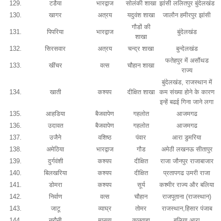
129.
टडैया
भारद्वाज
सोलंकी शाखा
झांसी ललितपुर बुंदेलखंड
130.
खागर
अत्रय
यदुवंश शाखा
जालौन हमीरपुर झांसी
गौडों की
131.
पिपरिया
भारद्वाज
बुंदेलखंड
शाखा
132.
सिरसवार
अत्रय
चन्द्र शाखा
बुन्देलखंड
फतेहपुर में असौंथड
133.
खींचर
वत्स
चौहान शाखा
राज्य
बुंदेलखंड, राजस्थान में
134.
खाती
कश्यप
दीक्षित शाखा
कम संख्या होने के कारण
इन्हें बढई गिना जाने लगा
135.
आहडिया
बैजवापेण
गहलोत
आजमगढ
136.
उदावत
बैजवापेण
गहलोत
आजमगढ
137.
उजैने
वशिष्ठ
पंवार
आरा डुमरिया
138.
अमेठिया
भारद्वाज
गौड
अमेठी लखनऊ सीतापुर
139.
दुर्गवंशी
कश्यप
दीक्षित
राजा जौनपुर राजाबाजार
140.
बिलखरिया
कश्यप
दीक्षित
प्रतापगढ उमरी राजा
141.
डोमरा
कश्यप
सूर्य
कश्मीर राज्य और बलिया
142.
निर्वाण
वत्स
चौहान
राजपूताना (राजस्थान)
143.
जाटू
व्याघ्र
तोमर
राजस्थान,हिसार पंजाब
144.
नरौनी
मानव्य
कछवाहा
बलिया आरा