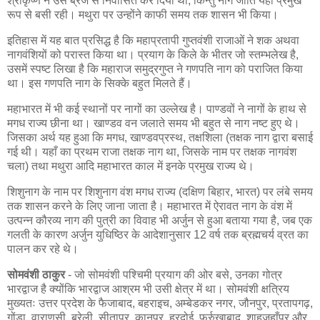
श्रीकृष्ण ने उसे ब्रज से निर्वासित कर दिया था, किन्तु नाग जाति यहाँ प्रमुख
रूप से बसी रही। मथुरा पर उन्होंने काफी समय तक शासन भी किया।
इतिहास में यह बात प्रसिद्ध है कि महाप्रतापी गुप्तवंशी राजाओं ने शक अथवा
नागवंशियों को परास्त किया था। प्रयाग के किले के भीतर जो स्तम्भलेख है,
उसमें स्पष्ट लिखा है कि महाराज समुद्रगुप्त ने गणपति नाग को पराजित किया
था। इस गणपति नाग के सिक्के बहुत मिलते हैं।
महाभारत में भी कई स्थानों पर नागों का उल्लेख है। पाण्डवों ने नागों के हाथ से
मगध राज्य छीना था। खाण्डव वन जलाते समय भी बहुत से नाग नष्ट हुए थे।
जिसका अर्थ यह हुआ कि मगध, खाण्डवप्रस्थ, तक्षशिला (तक्षक नाग द्वारा बसाई
गई थी। यहाँ का प्रथम राजा तक्षक नाग था, जिसके नाम पर तक्षक नागवंश
चला) तथा मथुरा आदि महाभारत काल में इनके प्रमुख राज्य थे।
शिशुनाग के नाम पर शिशुनाग वंश मगध राज्य (दक्षिण बिहार, भारत) पर लंबे समय
तक शासन करने के लिए जाना जाता है। महाभारत में ऐरावत नाग के वंश में
उत्पन्न कौरव्य नाग की पुत्री का विवाह भी अर्जुन से हुआ बताया गया है, जब एक
गलती के कारण अर्जुन युधिष्ठिर के आदेशानुसार 12 वर्ष तक ब्रह्मचर्य व्रत का
पालन कर रहे थे।
सोमवंशी ठाकुर
- जो सोमवंशी पश्चिमी प्रयाग की ओर बसे, उनका गोत्र
भारद्वाज है क्योंकि भारद्वाज आश्रम भी उसी क्षेत्र में था। सोमवंशी क्षत्रिय
मुख्यतः उत्तर प्रदेश के फैजाबाद, बहराइच, अम्बेडकर नगर, जौनपुर, प्रतापगढ़,
गोंडा, वाराणसी, बरेली, सीतापुर, कानपुर, हरदोई, फर्रुखाबाद, शाहजहाँपुर और