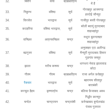
32.
बिसैन
वत्स
ब्रह्मक्षत्रिय
में हैं
गोरखपुर आजमगढ
33.
निकुम्भ
वशिष्ठ
सूर्य
हरदोई जौनपुर
34.
सिरसेत
भारद्वाज
सूर्य
गाजीपुर बस्ती गोरखपुर
बरेली बदायूं मुरादाबाद
35.
कटहरिया
वशिष्ठ भारद्वाज,
सूर्य
शाहजहांपुर
मथुरा बुलन्दशहर
36.
वाच्छिल
अत्रयवच्छिल
चन्द्र
शाहजहांपुर
अनूपशहर एटा अलीगढ
37.
बढगूजर
वशिष्ठ
सूर्य
मैनपुरी मुरादाबाद हिसार
गुडगांव जयपुर
धागधरा मेवाड झालावाड
38.
झाला
मरीच कश्यप
चन्द्र
कोटा
39.
गौतम
गौतम
ब्रह्मक्षत्रिय
राजा अर्गल फ़तेहपुर
बहरायच सीतापुर
40.
रैकवार
भारद्वाज
सूर्य
बाराबंकी
41.
करचुल हैहय
कृष्णात्रेय
चन्द्र
बलिया फ़ैजाबाद अवध
गिद्धौर कानपुर
42.
चन्देल
चान्द्रायन
चन्द्रवंशी
फ़र्रुखाबाद बुन्देलखंड
पंजाब गुजरात