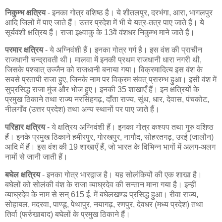
निकुम्भ क्षत्रिय
- इनका गोत्र वशिष्ठ है। ये शीतलपुर, दरभंगा, आरा, भागलपुर
आदि जिलों में पाए जाते हैं। उत्तर प्रदेश में भी ये यत्र-तत्र पाए जाते हैं। ये
सूर्यवंशी क्षत्रिय हैं। राजा इक्ष्वाकु के 13वें वंशधर निकुम्भ माने जाते हैं।
परमार क्षत्रिय
- ये अग्निवंशी हैं। इनका गोत्र गर्ग है। इस वंश की प्राचीन
राजधानी चन्द्रावती थी। मालवा में इनकी प्रथम राजधानी धारा नगरी थी,
जिसके पश्चात् उज्जैन को राजधानी बनाया गया। विक्रमादित्य इस वंश के
सबसे प्रतापी राजा हुए, जिनके नाम पर विक्रम संवत् प्रारम्भ हुआ। इसी वंश में
सुप्रसिद्ध राजा मुंज और भोज हुए। इनकी 35 शाखाएँ हैं। इन क्षत्रियों के
प्रमुख ठिकाने तथा राज्य नरसिंहगढ़, दाँता राज्य, सूंथ, धार, देवास, पंचकोट,
नीलगाँव (उत्तर प्रदेश) तथा अन्य स्थानों पर पाए जाते हैं।
परिहार क्षत्रिय
- ये क्षत्रिय अग्निवंशी हैं। इनका गोत्र कश्यप तथा गुरु वशिष्ठ
हैं। इनके प्रमुख ठिकाने हमीरपुर, गोरखपुर, नागौद, सोहरतगढ़, उरई (जालौन)
आदि में हैं। इस वंश की 19 शाखाएँ हैं, जो भारत के विभिन्न भागों में अलग-अलग
नामों से जानी जाती हैं।
बघेल क्षत्रिय
- इनका गोत्र भारद्वाज है। यह सोलंकियों की एक शाखा है।
बघेलों को सोलंकी वंश के राजा व्याघ्रदेव की सन्तान माना गया है। इन्हीं
व्याघ्रदेव के नाम से सन् 615 ई. में बघेलखण्ड प्रसिद्ध हुआ। रीवा राज्य,
सोहाबल, मदरवा, पाण्डू, पेथापुर, नयागढ़, रणपुर, देवधर (मध्य प्रदेश) तथा
तिर्वा (फर्रुखाबाद) बघेलों के प्रमुख ठिकाने हैं।