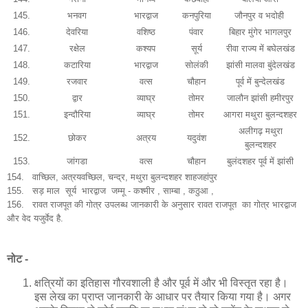
145.
भनवग
भारद्वाज
कनपुरिया
जौनपुर व भदोही
146.
देवरिया
वशिष्ठ
पंवार
बिहार मुंगेर भागलपुर
147.
रक्षेल
कश्यप
सूर्य
रीवा राज्य में बघेलखंड
148.
कटारिया
भारद्वाज
सोलंकी
झांसी मालवा बुंदेलखंड
149.
रजवार
वत्स
चौहान
पूर्व में बुन्देलखंड
150.
द्वार
व्याघ्र
तोमर
जालौन झांसी हमीरपुर
151.
इन्दौरिया
व्याघ्र
तोमर
आगरा मथुरा बुलन्दशहर
अलीगढ़ मथुरा
152.
छोकर
अत्रय
यदुवंश
बुलन्दशहर
153.
जांगडा
वत्स
चौहान
बुलंदशहर पूर्व में झांसी
154. वाच्छिल, अत्रयवच्छिल, चन्द्र, मथुरा बुलन्दशहर शाहजहांपुर
155.
सड़ माल सूर्य भारद्वाज जम्मू - कश्मीर , साम्बा , कठुआ ,
156. रावत राजपूत की गोत्र उपलब्ध जानकारी के अनुसार रावत राजपूत का गोत्र भारद्वाज
और वेद यजुर्वेद है.
नोट -
क्षत्रियों का इतिहास गौरवशाली है और पूर्व में और भी विस्तृत रहा है।
इस लेख का प्राप्त जानकारी के आधार पर तैयार किया गया है। अगर