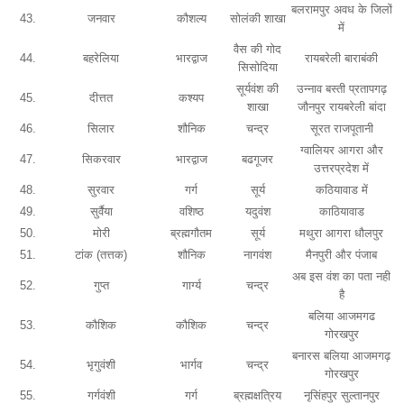
बलरामपुर अवध के जिलों
43.
जनवार
कौशल्य
सोलंकी शाखा
में
वैस की गोद
44.
बहरेलिया
भारद्वाज
रायबरेली बाराबंकी
सिसोदिया
सूर्यवंश की
उन्नाव बस्ती प्रतापगढ़
45.
दीत्तत
कश्यप
शाखा
जौनपुर रायबरेली बांदा
46.
सिलार
शौनिक
चन्द्र
सूरत राजपूतानी
ग्वालियर आगरा और
47.
सिकरवार
भारद्वाज
बढगूजर
उत्तरप्रदेश में
48.
सुरवार
गर्ग
सूर्य
कठियावाड में
49.
सुर्वैया
वशिष्ठ
यदुवंश
काठियावाड
50.
मोरी
ब्रह्मगौतम
सूर्य
मथुरा आगरा धौलपुर
51.
टांक (तत्तक)
शौनिक
नागवंश
मैनपुरी और पंजाब
अब इस वंश का पता नही
52.
गुप्त
गार्ग्य
चन्द्र
है
बलिया आजमगढ
53.
कौशिक
कौशिक
चन्द्र
गोरखपुर
बनारस बलिया आजमगढ़
54.
भृगुवंशी
भार्गव
चन्द्र
गोरखपुर
55.
गर्गवंशी
गर्ग
ब्रह्मक्षत्रिय
नृसिंहपुर सुल्तानपुर