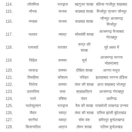
114.
लौतमिया
भारद्वाज
बढगूजर शाखा
बलिया गाजीपुर शाहाबाद
115.
मौनस
मानव्य
कछवाह शाखा
मिर्जापुर प्रयाग जौनपुर
जौनपुर आजमगढ़
116.
नगबक
मानव्य
कछवाह शाखा
मिर्जापुर
आजमगढ़ फैजाबाद
117.
पलवार
व्याघ्र
सोमवंशी शाखा
गोरखपुर
चन्द्र की
118.
रायजादे
पाराशर
पूर्व अवध में
शाखा
आजमगढ़ परगना
119.
सिंहेल
कश्यप
सूर्य
मोहम्दाबाद
120.
तरकड
कश्यप
दीक्षित शाखा
आगरा मथुरा
121.
तिसहिया
कौशल्य
परिहार
इलाहाबाद परगना हंडिया
122.
तिरोता
कश्यप
तंवर की शाखा
आरा शाहाबाद भोजपुर
123.
उदमतिया
वत्स
ब्रह्मक्षत्रिय
आजमगढ गोरखपुर
124.
भाले
वशिष्ठ
पंवार
अलीगढ
125.
भालेसुल्तान
भारद्वाज
वैस की शाखा
रायबरेली लखनऊ उन्नाव
126.
जैवार
व्याघ्र
तंवर की शाखा
दतिया झांसी बुंदेलखंड
127.
सरगैयां
व्याघ्र
सोम वंश
हमीरपुर बुन्देलखण्ड
128.
किसनातिल
अत्रय
तोमर शाखा
दतिया बुन्देलखंड