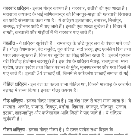
गहरवार क्षत्रिय
- इनका गोत्र कश्यप है। गहरवार, राठौरों की एक शाखा है।
महाराजा जयचन्द के भाई माणिकचन्द्र को विजयपुर-माड़ा की गहरवारी रियासत
का आदि संस्थापक कहा गया है। ये क्षत्रिय इलाहाबाद, बनारस, मिर्जापुर,
रामगढ़, श्रीनगर आदि में पाए जाते हैं। इनकी एक शाखा बुन्देला है। बिहार में
बागही, करवासी और गोड़ीवाँ में भी गहरवार पाए जाते हैं।
गहलौत
- ये क्षत्रिय सूर्यवंशी हैं। रामचन्द्र के छोटे पुत्र लव के वंशज माने जाते
हैं। गोत्र वैशम्पायन, वेद यजुर्वेद, गुरु वशिष्ठ, नदी सरयू, इष्ट एकलिंग शिव तथा
ध्वज लाल-सुनहरा है, जिस पर सूर्यदेव का चिह्न अंकित रहता है। इनकी प्रधान
गद्दी चित्तौड़ (वर्तमान उदयपुर) है। इस वंश के क्षत्रिय मेवाड़, राजपूताना, मध्य
प्रदेश, उत्तर प्रदेश तथा बिहार प्रान्त के मुंगेर, मुजफ्फरनगर और गया जिलों में
पाए जाते हैं। इसकी 24 शाखाएँ थीं, जिनमें से अधिकांश शाखाएँ समाप्त हो गईं।
गोहिल क्षत्रिय
- इस वंश का पहला राजा गोहिल था, जिसने मारवाड़ के अन्तर्गत
बड़गढ़ में राज्य किया। इनका गोत्र कश्यप है।
गौड़ क्षत्रिय
- इनका गोत्र भारद्वाज है। यह वंश भरत से चला माना जाता है। ये
मारवाड़, अजमेर, राजगढ़, शिवपुर, बड़ौदा, शिवगढ़, कानपुर, सीतापुर, उन्नाव,
इटावा, शाहजहाँपुर और फर्रुखाबाद आदि जिलों में पाए जाते हैं। ये क्षत्रिय
सूर्यवंशी हैं।
गौतम क्षत्रिय
- इनका गोत्र गौतम है। ये उत्तर प्रदेश तथा बिहार के