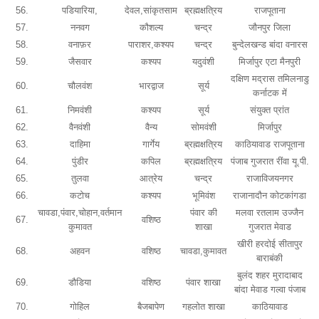
56.
पडियारिया,
देवल,सांकृतसाम
ब्रह्मक्षत्रिय
राजपूताना
57.
ननवग
कौशल्य
चन्द्र
जौनपुर जिला
58.
वनाफ़र
पाराशर,कश्यप
चन्द्र
बुन्देलखन्ड बांदा वनारस
59.
जैसवार
कश्यप
यदुवंशी
मिर्जापुर एटा मैनपुरी
दक्षिण मद्रास तमिलनाडु
60.
चौलवंश
भारद्वाज
सूर्य
कर्नाटक में
61.
निमवंशी
कश्यप
सूर्य
संयुक्त प्रांत
62.
वैनवंशी
वैन्य
सोमवंशी
मिर्जापुर
63.
दाहिमा
गार्गेय
ब्रह्मक्षत्रिय
काठियावाड राजपूताना
64.
पुंडीर
कपिल
ब्रह्मक्षत्रिय
पंजाब गुजरात रींवा यू.पी.
65.
तुलवा
आत्रेय
चन्द्र
राजाविजयनगर
66.
कटोच
कश्यप
भूमिवंश
राजानादौन कोटकांगडा
चावडा,पंवार,चोहान,वर्तमान
पंवार की
मलवा रतलाम उज्जैन
67.
वशिष्ठ
कुमावत
शाखा
गुजरात मेवाड
खीरी हरदोई सीतापुर
68.
अहवन
वशिष्ठ
चावडा,कुमावत
बाराबंकी
बुलंद शहर मुरादाबाद
69.
डौडिया
वशिष्ठ
पंवार शाखा
बांदा मेवाड गल्वा पंजाब
70.
गोहिल
बैजबापेण
गहलोत शाखा
काठियावाड