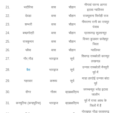
नौगावां पारना आगरा
21.
भदौरिया
वत्स
चौहान
इटावा ग्वालियर
22.
देवडा
वत्स
चौहान
राजपूताना सिरोही राज
नीमराणा रानी का रायपुर
23.
शम्भरी
वत्स
चौहान
पंजाब
24.
बच्छगोत्री
वत्स
चौहान
प्रतापगढ़ सुल्तानपुर
दियरा कुडवार फ़तेहपुर
25.
राजकुमार
वत्स
चौहान
जिला
26.
पवैया
वत्स
चौहान
ग्वालियर
शिवगढ रायबरेली कानपुर
27.
गौर,गौड
भारद्वाज
सूर्य
लखनऊ
उन्नाव रायबरेली मैनपुरी
28.
बैस
भारद्वाज
सूर्य
पूर्व में
माडा हरदोई उन्नाव बांदा
29.
गहरवार
कश्यप
सूर्य
पूर्व
जगम्बनपुर भरेह इटावा
30.
सेंगर
गौतम
ब्रह्मक्षत्रिय
जालौन
पूर्व में राजा अवध के
31.
कनपुरिया (कन्हपुरिया)
भारद्वाज
ब्रह्मक्षत्रिय
जिलों में हैं
गोरखपुर गोंडा प्रतापगढ