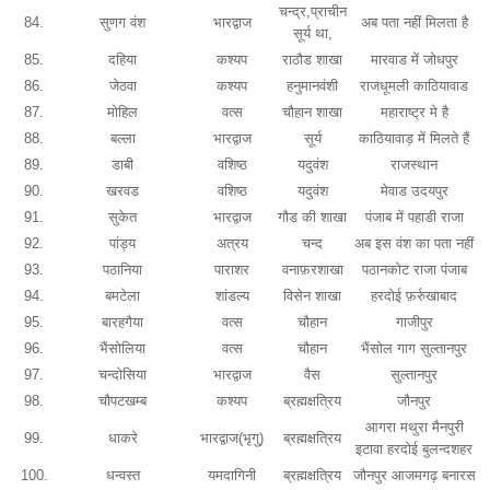
चन्द्र,प्राचीन
84.
सुणग वंश
भारद्वाज
अब पता नहीं मिलता है
सूर्य था,
85.
दहिया
कश्यप
राठौड शाखा
मारवाड में जोधपुर
86.
जेठवा
कश्यप
हनुमानवंशी
राजधूमली काठियावाड
87.
मोहिल
वत्स
चौहान शाखा
महाराष्ट्र मे है
88.
बल्ला
भारद्वाज
सूर्य
काठियावाड़ में मिलते हैं
89.
डाबी
वशिष्ठ
यदुवंश
राजस्थान
90.
खरवड
वशिष्ठ
यदुवंश
मेवाड उदयपुर
91.
सुकेत
भारद्वाज
गौड की शाखा
पंजाब में पहाडी राजा
92.
पांड्य
अत्रय
चन्द
अब इस वंश का पता नहीं
93.
पठानिया
पाराशर
वनाफ़रशाखा
पठानकोट राजा पंजाब
94.
बमटेला
शांडल्य
विसेन शाखा
हरदोई फ़र्रुखाबाद
95.
बारहगैया
वत्स
चौहान
गाजीपुर
96.
भैंसोलिया
वत्स
चौहान
भैंसोल गाग सुल्तानपुर
97.
चन्दोसिया
भारद्वाज
वैस
सुल्तानपुर
98.
चौपटखम्ब
कश्यप
ब्रह्मक्षत्रिय
जौनपुर
आगरा मथुरा मैनपुरी
99.
धाकरे
भारद्वाज(भृगु)
ब्रह्मक्षत्रिय
इटावा हरदोई बुलन्दशहर
100.
धन्वस्त
यमदागिनी
ब्रह्मक्षत्रिय
जौनपुर आजमगढ़ बनारस