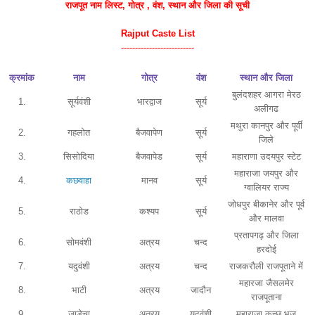
राजपूत नाम
लिस्ट
, गोत्र , वंश, स्थान और जिला की सूची
Rajput Caste List
--------------------------
क्रमांक
नाम
गोत्र
वंश
स्थान और जिला
बुलंदशहर आगरा मेरठ
1.
सूर्यवंशी
भारद्वाज
सूर्य
अलीगढ
मथुरा कानपुर और पूर्वी
2.
गहलोत
बैजवापेण
सूर्य
जिले
3.
सिसोदिया
बैजवापेड
सूर्य
महाराणा उदयपुर स्टेट
महाराजा जयपुर और
4.
कछवाहा
मानव
सूर्य
ग्वालियर राज्य
जोधपुर बीकानेर और पूर्व
5.
राठोड
कश्यप
सूर्य
और मालवा
प्रतापगढ़ और जिला
6.
सोमवंशी
अत्रय
चन्द
हरदोई
7.
यदुवंशी
अत्रय
चन्द
राजकरौली राजपूताने में
महारजा जैसलमेर
8.
भाटी
अत्रय
जादौन
राजपूताना
9.
जाडेचा
अत्रय
यदुवंशी
महाराजा कच्छ भुज