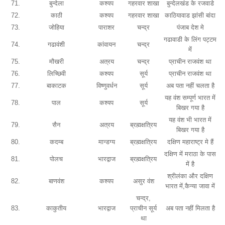
71.
बुन्देला
कश्यप
गहरवार शाखा
बुन्देलखंड के रजवाडे
72.
काठी
कश्यप
गहरवार शाखा
काठियावाड झांसी बांदा
73.
जोहिया
पाराशर
चन्द्र
पंजाब देश मे
गढावाडी के लिंग पट्टम
74.
गढावंशी
कांवायन
चन्द्र
में
75.
मौखरी
अत्रय
चन्द्र
प्राचीन राजवंश था
76.
लिच्छिवी
कश्यप
सूर्य
प्राचीन राजवंश था
77.
बाकाटक
विष्णुवर्धन
सूर्य
अब पता नहीं चलता है
यह वंश सम्पूर्ण भारत में
78.
पाल
कश्यप
सूर्य
बिखर गया है
यह वंश भी भारत में
79.
सैन
अत्रय
ब्रह्मक्षत्रिय
बिखर गया है
80.
कदम्ब
मान्डग्य
ब्रह्मक्षत्रिय
दक्षिण महाराष्ट्र मे हैं
दक्षिण में मराठा के पास
81.
पोलच
भारद्वाज
ब्रह्मक्षत्रिय
में है
श्रीलंका और दक्षिण
82.
बाणवंश
कश्यप
असुर वंश
भारत में,कैन्या जावा में
चन्द्र,
83.
काकुतीय
भारद्वाज
प्राचीन सूर्य
अब पता नहीं मिलता है
था