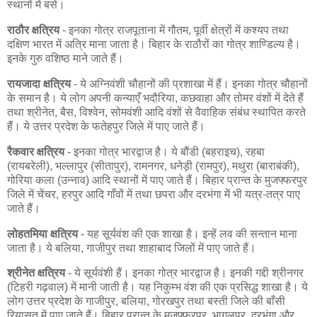
स्थानों में बसे।
राठौर क्षत्रिय
- इनका गोत्र राजपूताना में गौतम, पूर्वी क्षेत्रों में कश्यप तथा
दक्षिण भारत में अत्रि माना जाता है। बिहार के राठौरों का गोत्र शाण्डिल्य है।
इनके गुरु वशिष्ठ माने जाते हैं।
रायजादा क्षत्रिय
- ये अग्निवंशी चौहानों की प्रशाखा में हैं। इनका गोत्र चौहानों
के समान है। ये लोग अपनी कन्याएँ भदौरिया, कछवाहा और तोमर वंशों में देते हैं
तथा श्रीनेत, बैस, विश्वेन, सोमवंशी आदि वंशों से वैवाहिक संबंध स्थापित करते
हैं। ये उत्तर प्रदेश के फतेहपुर जिले में पाए जाते हैं।
रैकवार क्षत्रिय
- इनका गोत्र भारद्वाज है। ये बौंडी (बहराइच), रहबा
(रायबरेली), भल्लापुर (सीतापुर), रामनगर, धनेड़ी (रामपुर), मथुरा (बाराबंकी),
गोरिया कला (उन्नाव) आदि स्थानों में पाए जाते हैं। बिहार प्रान्त के मुजफ्फरपुर
जिले में चेंचर, हरपुर आदि गाँवों में तथा छपरा और दरभंगा में भी यत्र-तत्र पाए
जाते हैं।
लोहतमिया क्षत्रिय
- यह सूर्यवंश की एक शाखा है। इन्हें लव की सन्तान माना
जाता है। ये बलिया, गाजीपुर तथा शाहाबाद जिलों में पाए जाते हैं।
श्रीनेत क्षत्रिय
- ये सूर्यवंशी हैं। इनका गोत्र भारद्वाज है। इनकी गद्दी श्रीनगर
(टिहरी गढ़वाल) में मानी जाती है। यह निकुम्भ वंश की एक प्रसिद्ध शाखा है। ये
लोग उत्तर प्रदेश के गाजीपुर, बलिया, गोरखपुर तथा बस्ती जिले की बाँसी
रियासत में पाए जाते हैं। बिहार प्रान्त के मुजफ्फरपुर, भागलपुर, दरभंगा और