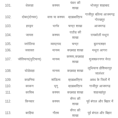
पंवार की
101.
धेकाहा
कश्यप
भोजपुर शाहाबाद
शाखा
गाजीपुर बलिया आजमगढ़
102.
दोबर(दोनवर)
वत्स या कश्यप
ब्रह्मक्षत्रिय
गोरखपुर
103.
हरद्वार
भार्गव
चन्द्र शाखा
आजमगढ
राठौड की
104.
जायस
कश्यप
रायबरेली मथुरा
शाखा
105.
जरोलिया
व्याघ्रपद
चन्द्र
बुलन्दशहर
106.
जसावत
मानव्य
कछवाह शाखा
मथुरा आगरा
कश्यप,कछवाह
107.
जोतियाना(भुटियाना)
मानव्य
मुजफ़्फ़रनगर मेरठ
शाखा
लुधियाना होशियारपुर
108.
घोडेवाहा
मानव्य
कछवाह शाखा
जालंधर
109.
कछनिया
शांडिल्य
ब्रह्मक्षत्रिय
अवध के जिलों में
110.
काकन
भृगु
ब्रह्मक्षत्रिय
गाजीपुर आजमगढ
111.
कासिब
कश्यप
कछवाह शाखा
शाहजहांपुर
सेंगर की
112.
किनवार
कश्यप
पूर्व बंगाल और बिहार में
शाखा
सेंगर की
113.
बरहिया
गौतम
पूर्व बंगाल और बिहार
शाखा