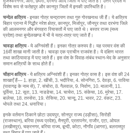
मुजफ्फरनगर, आरा, छपरा, दरभंगा आदि जिलों में पाए जाते हैं। उत्तर प्रदेश में
विशेष रूप से फतेहपुर और कानपुर जिलों में इनकी उपस्थिति है।
चन्देल क्षत्रिय
- इनका गोत्र चन्द्रायण तथा गुरु गोरखनाथ जी हैं। ये क्षत्रिय
बिहार प्रान्त में गिद्धौर नरेश क्षेत्र, कानपुर, मिर्जापुर, जौनपुर तथा दरभंगा जिले
की आलमनगर और बंगरहरा रियासतों में पाए जाते थे। बस्तर राज्य (मध्य
प्रदेश) तथा बुन्देलखण्ड में भी ये यत्र-तत्र पाए जाते हैं।
चावड़ा क्षत्रिय
- ये अग्निवंशी हैं। इनका गोत्र कश्यप है। यह परमार वंश की
16वीं शाखा मानी जाती है। चावड़ा एक प्राचीन राजवंश है। ये दक्षिण भारत
तथा काठियावाड़ में पाए जाते हैं। इस वंश के विवाह-संबंध स्थान-भेद के अनुसार
समान क्षत्रियों के साथ होते हैं।
चौहान क्षत्रिय
- ये क्षत्रिय अग्निवंशी हैं। इनका गोत्र वत्स है। इस वंश की 24
शाखाएँ हैं— 1. हाड़ा, 2. खींची, 3. भदौरिया, 4. सोनगिरा, 5. देवड़ा, 6. पाविया
(पावागढ़ के नाम से), 7. संचोरा, 8. गैलवाल, 9. निर्वाण, 10. मालानी, 11.
पूर्विया, 12. सूरा, 13. नाडडेचा, 14. चाचेरा, 15. संकेचा, 16. मुरेचा, 17.
बालेचा, 18. तस्सेरा, 19. रोसिया, 20. चान्दू, 21. भावर, 22. वंकट, 23.
भोपले तथा 24. धनारिया।
इनके वर्तमान ठिकाने छोटा उदयपुर, सोनपुर राज्य (उड़ीसा), सिरोही
(राजस्थान), बरिया (मध्य प्रदेश), मैनपुरी, प्रतापनेर, राजौर, एटा, ओयल
(लखीमपुर), चक्रनगर, बरिया राज्य, बून्दी, कोटा, नौगाँव (आगरा), बलरामपुर
तथा बिहार में पाए जाते हैं।