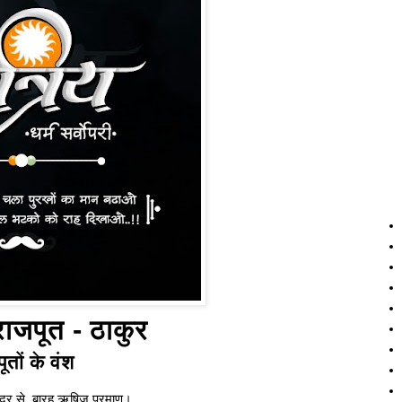
 राजपूत - ठाकुर
ूतों के वंश
्द्र से, बारह ऋषिज प्रमाण।