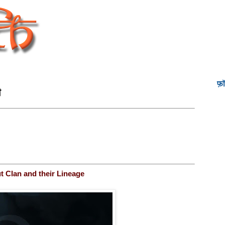
फ़
ी
t Clan and their Lineage