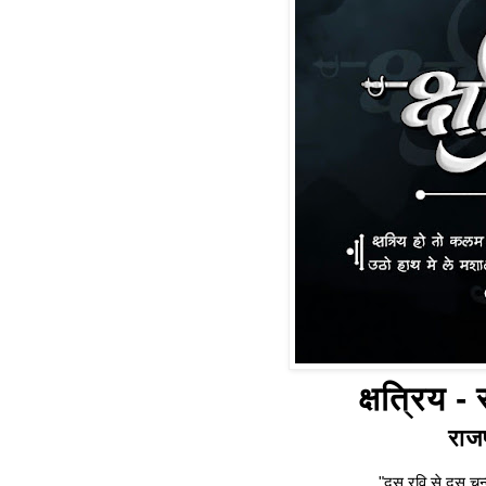
क्षत्रिय -
राजप
"दस रवि से दस चन