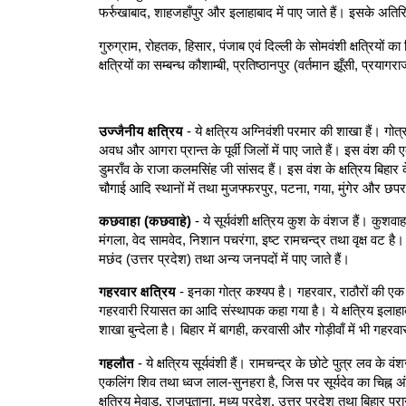
फर्रुखाबाद, शाहजहाँपुर और इलाहाबाद में पाए जाते हैं। इसके अतिरिक्त
गुरुग्राम, रोहतक, हिसार, पंजाब एवं दिल्ली के सोमवंशी क्षत्रियों क
क्षत्रियों का सम्बन्ध कौशाम्बी, प्रतिष्ठानपुर (वर्तमान झूँसी, प्रयाग
उज्जैनीय क्षत्रिय
- ये क्षत्रिय अग्निवंशी परमार की शाखा हैं। गो
अवध और आगरा प्रान्त के पूर्वी जिलों में पाए जाते हैं। इस वंश की एक
डुमराँव के राजा कलमसिंह जी सांसद हैं। इस वंश के क्षत्रिय बिहार
चौगाई आदि स्थानों में तथा मुजफ्फरपुर, पटना, गया, मुंगेर और छपरा 
कछवाहा (कछवाहे)
- ये सूर्यवंशी क्षत्रिय कुश के वंशज हैं। कुशवा
मंगला, वेद सामवेद, निशान पचरंगा, इष्ट रामचन्द्र तथा वृक्ष वट 
मछंद (उत्तर प्रदेश) तथा अन्य जनपदों में पाए जाते हैं।
गहरवार क्षत्रिय
- इनका गोत्र कश्यप है। गहरवार, राठौरों की एक
गहरवारी रियासत का आदि संस्थापक कहा गया है। ये क्षत्रिय इलाहाब
शाखा बुन्देला है। बिहार में बागही, करवासी और गोड़ीवाँ में भी गहरवार
गहलौत
- ये क्षत्रिय सूर्यवंशी हैं। रामचन्द्र के छोटे पुत्र लव के वं
एकलिंग शिव तथा ध्वज लाल-सुनहरा है, जिस पर सूर्यदेव का चिह्न अं
क्षत्रिय मेवाड़, राजपूताना, मध्य प्रदेश, उत्तर प्रदेश तथा बिहार प