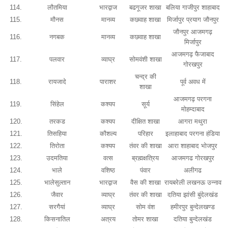
114.
लौतमिया
भारद्वाज
बढगूजर शाखा
बलिया गाजीपुर शाहाबाद
115.
मौनस
मानव्य
कछवाह शाखा
मिर्जापुर प्रयाग जौनपुर
जौनपुर आजमगढ़
116.
नगबक
मानव्य
कछवाह शाखा
मिर्जापुर
आजमगढ़ फैजाबाद
117.
पलवार
व्याघ्र
सोमवंशी शाखा
गोरखपुर
चन्द्र की
118.
रायजादे
पाराशर
पूर्व अवध में
शाखा
आजमगढ़ परगना
119.
सिंहेल
कश्यप
सूर्य
मोहम्दाबाद
120.
तरकड
कश्यप
दीक्षित शाखा
आगरा मथुरा
121.
तिसहिया
कौशल्य
परिहार
इलाहाबाद परगना हंडिया
122.
तिरोता
कश्यप
तंवर की शाखा
आरा शाहाबाद भोजपुर
123.
उदमतिया
वत्स
ब्रह्मक्षत्रिय
आजमगढ गोरखपुर
124.
भाले
वशिष्ठ
पंवार
अलीगढ
125.
भालेसुल्तान
भारद्वाज
वैस की शाखा
रायबरेली लखनऊ उन्नाव
126.
जैवार
व्याघ्र
तंवर की शाखा
दतिया झांसी बुंदेलखंड
127.
सरगैयां
व्याघ्र
सोम वंश
हमीरपुर बुन्देलखण्ड
128.
किसनातिल
अत्रय
तोमर शाखा
दतिया बुन्देलखंड