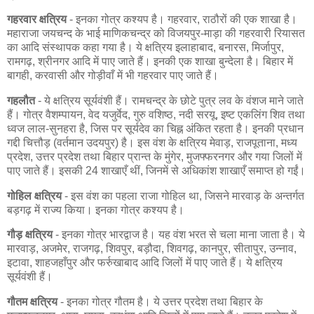
गहरवार क्षत्रिय
- इनका गोत्र कश्यप है। गहरवार, राठौरों की एक शाखा है।
महाराजा जयचन्द के भाई माणिकचन्द्र को विजयपुर-माड़ा की गहरवारी रियासत
का आदि संस्थापक कहा गया है। ये क्षत्रिय इलाहाबाद, बनारस, मिर्जापुर,
रामगढ़, श्रीनगर आदि में पाए जाते हैं। इनकी एक शाखा बुन्देला है। बिहार में
बागही, करवासी और गोड़ीवाँ में भी गहरवार पाए जाते हैं।
गहलौत
- ये क्षत्रिय सूर्यवंशी हैं। रामचन्द्र के छोटे पुत्र लव के वंशज माने जाते
हैं। गोत्र वैशम्पायन, वेद यजुर्वेद, गुरु वशिष्ठ, नदी सरयू, इष्ट एकलिंग शिव तथा
ध्वज लाल-सुनहरा है, जिस पर सूर्यदेव का चिह्न अंकित रहता है। इनकी प्रधान
गद्दी चित्तौड़ (वर्तमान उदयपुर) है। इस वंश के क्षत्रिय मेवाड़, राजपूताना, मध्य
प्रदेश, उत्तर प्रदेश तथा बिहार प्रान्त के मुंगेर, मुजफ्फरनगर और गया जिलों में
पाए जाते हैं। इसकी 24 शाखाएँ थीं, जिनमें से अधिकांश शाखाएँ समाप्त हो गईं।
गोहिल क्षत्रिय
- इस वंश का पहला राजा गोहिल था, जिसने मारवाड़ के अन्तर्गत
बड़गढ़ में राज्य किया। इनका गोत्र कश्यप है।
गौड़ क्षत्रिय
- इनका गोत्र भारद्वाज है। यह वंश भरत से चला माना जाता है। ये
मारवाड़, अजमेर, राजगढ़, शिवपुर, बड़ौदा, शिवगढ़, कानपुर, सीतापुर, उन्नाव,
इटावा, शाहजहाँपुर और फर्रुखाबाद आदि जिलों में पाए जाते हैं। ये क्षत्रिय
सूर्यवंशी हैं।
गौतम क्षत्रिय
- इनका गोत्र गौतम है। ये उत्तर प्रदेश तथा बिहार के