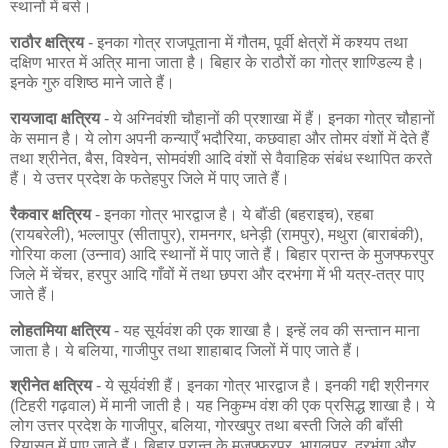
स्थानों में बसे।
राठौर क्षत्रिय
- इनका गोत्र राजपूताना में गौतम, पूर्वी क्षेत्रों में कश्यप तथा
दक्षिण भारत में अत्रि माना जाता है। बिहार के राठौरों का गोत्र शाण्डिल्य है।
इनके गुरु वशिष्ठ माने जाते हैं।
रायजादा क्षत्रिय
- ये अग्निवंशी चौहानों की प्रशाखा में हैं। इनका गोत्र चौहानों
के समान है। ये लोग अपनी कन्याएँ भदौरिया, कछवाहा और तोमर वंशों में देते हैं
तथा श्रीनेत, बैस, विश्वेन, सोमवंशी आदि वंशों से वैवाहिक संबंध स्थापित करते
हैं। ये उत्तर प्रदेश के फतेहपुर जिले में पाए जाते हैं।
रैकवार क्षत्रिय
- इनका गोत्र भारद्वाज है। ये बौंडी (बहराइच), रहबा
(रायबरेली), भल्लापुर (सीतापुर), रामनगर, धनेड़ी (रामपुर), मथुरा (बाराबंकी),
गोरिया कला (उन्नाव) आदि स्थानों में पाए जाते हैं। बिहार प्रान्त के मुजफ्फरपुर
जिले में चेंचर, हरपुर आदि गाँवों में तथा छपरा और दरभंगा में भी यत्र-तत्र पाए
जाते हैं।
लोहतमिया क्षत्रिय
- यह सूर्यवंश की एक शाखा है। इन्हें लव की सन्तान माना
जाता है। ये बलिया, गाजीपुर तथा शाहाबाद जिलों में पाए जाते हैं।
श्रीनेत क्षत्रिय
- ये सूर्यवंशी हैं। इनका गोत्र भारद्वाज है। इनकी गद्दी श्रीनगर
(टिहरी गढ़वाल) में मानी जाती है। यह निकुम्भ वंश की एक प्रसिद्ध शाखा है। ये
लोग उत्तर प्रदेश के गाजीपुर, बलिया, गोरखपुर तथा बस्ती जिले की बाँसी
रियासत में पाए जाते हैं। बिहार प्रान्त के मुजफ्फरपुर, भागलपुर, दरभंगा और