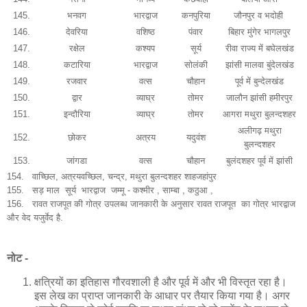
145.
भनवग
भारद्वाज
कनपुरिया
जौनपुर व भदोही
146.
देवरिया
वशिष्ठ
पंवार
बिहार मुंगेर भागलपुर
147.
रक्षेल
कश्यप
सूर्य
रीवा राज्य में बघेलखंड
148.
कटारिया
भारद्वाज
सोलंकी
झांसी मालवा बुंदेलखंड
149.
रजवार
वत्स
चौहान
पूर्व में बुन्देलखंड
150.
द्वार
व्याघ्र
तोमर
जालौन झांसी हमीरपुर
151.
इन्दौरिया
व्याघ्र
तोमर
आगरा मथुरा बुलन्दशहर
अलीगढ़ मथुरा
152.
छोकर
अत्रय
यदुवंश
बुलन्दशहर
153.
जांगडा
वत्स
चौहान
बुलंदशहर पूर्व में झांसी
154. वाच्छिल, अत्रयवच्छिल, चन्द्र, मथुरा बुलन्दशहर शाहजहांपुर
155.
सड़ माल सूर्य भारद्वाज जम्मू - कश्मीर , साम्बा , कठुआ ,
156. रावत राजपूत की गोत्र उपलब्ध जानकारी के अनुसार रावत राजपूत का गोत्र भारद्वाज
और वेद यजुर्वेद है.
नोट -
क्षत्रियों का इतिहास गौरवशाली है और पूर्व में और भी विस्तृत रहा है।
इस लेख का प्राप्त जानकारी के आधार पर तैयार किया गया है। अगर