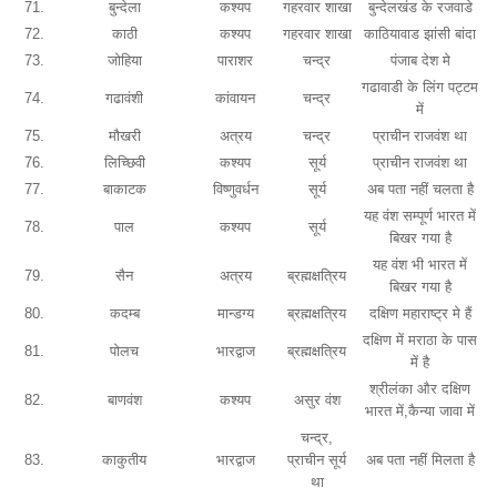
71.
बुन्देला
कश्यप
गहरवार शाखा
बुन्देलखंड के रजवाडे
72.
काठी
कश्यप
गहरवार शाखा
काठियावाड झांसी बांदा
73.
जोहिया
पाराशर
चन्द्र
पंजाब देश मे
गढावाडी के लिंग पट्टम
74.
गढावंशी
कांवायन
चन्द्र
में
75.
मौखरी
अत्रय
चन्द्र
प्राचीन राजवंश था
76.
लिच्छिवी
कश्यप
सूर्य
प्राचीन राजवंश था
77.
बाकाटक
विष्णुवर्धन
सूर्य
अब पता नहीं चलता है
यह वंश सम्पूर्ण भारत में
78.
पाल
कश्यप
सूर्य
बिखर गया है
यह वंश भी भारत में
79.
सैन
अत्रय
ब्रह्मक्षत्रिय
बिखर गया है
80.
कदम्ब
मान्डग्य
ब्रह्मक्षत्रिय
दक्षिण महाराष्ट्र मे हैं
दक्षिण में मराठा के पास
81.
पोलच
भारद्वाज
ब्रह्मक्षत्रिय
में है
श्रीलंका और दक्षिण
82.
बाणवंश
कश्यप
असुर वंश
भारत में,कैन्या जावा में
चन्द्र,
83.
काकुतीय
भारद्वाज
प्राचीन सूर्य
अब पता नहीं मिलता है
था