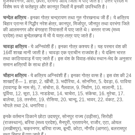
मुजफ्फरनगर, आरा, छपरा, दरभंगा आदि जिलों में पाए जाते हैं। उत्तर प्रदेश में
विशेष रूप से फतेहपुर और कानपुर जिलों में इनकी उपस्थिति है।
चन्देल क्षत्रिय
- इनका गोत्र चन्द्रायण तथा गुरु गोरखनाथ जी हैं। ये क्षत्रिय
बिहार प्रान्त में गिद्धौर नरेश क्षेत्र, कानपुर, मिर्जापुर, जौनपुर तथा दरभंगा जिले
की आलमनगर और बंगरहरा रियासतों में पाए जाते थे। बस्तर राज्य (मध्य
प्रदेश) तथा बुन्देलखण्ड में भी ये यत्र-तत्र पाए जाते हैं।
चावड़ा क्षत्रिय
- ये अग्निवंशी हैं। इनका गोत्र कश्यप है। यह परमार वंश की
16वीं शाखा मानी जाती है। चावड़ा एक प्राचीन राजवंश है। ये दक्षिण भारत
तथा काठियावाड़ में पाए जाते हैं। इस वंश के विवाह-संबंध स्थान-भेद के अनुसार
समान क्षत्रियों के साथ होते हैं।
चौहान क्षत्रिय
- ये क्षत्रिय अग्निवंशी हैं। इनका गोत्र वत्स है। इस वंश की 24
शाखाएँ हैं— 1. हाड़ा, 2. खींची, 3. भदौरिया, 4. सोनगिरा, 5. देवड़ा, 6. पाविया
(पावागढ़ के नाम से), 7. संचोरा, 8. गैलवाल, 9. निर्वाण, 10. मालानी, 11.
पूर्विया, 12. सूरा, 13. नाडडेचा, 14. चाचेरा, 15. संकेचा, 16. मुरेचा, 17.
बालेचा, 18. तस्सेरा, 19. रोसिया, 20. चान्दू, 21. भावर, 22. वंकट, 23.
भोपले तथा 24. धनारिया।
इनके वर्तमान ठिकाने छोटा उदयपुर, सोनपुर राज्य (उड़ीसा), सिरोही
(राजस्थान), बरिया (मध्य प्रदेश), मैनपुरी, प्रतापनेर, राजौर, एटा, ओयल
(लखीमपुर), चक्रनगर, बरिया राज्य, बून्दी, कोटा, नौगाँव (आगरा), बलरामपुर
तथा बिहार में पाए जाते हैं।