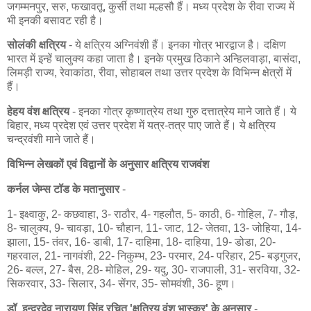
जगम्मनपुर, सरु, फखावतू, कुर्सी तथा मल्हसौ हैं। मध्य प्रदेश के रीवा राज्य में
भी इनकी बसावट रही है।
सोलंकी क्षत्रिय
- ये क्षत्रिय अग्निवंशी हैं। इनका गोत्र भारद्वाज है। दक्षिण
भारत में इन्हें चालुक्य कहा जाता है। इनके प्रमुख ठिकाने अन्हिलवाड़ा, बासंदा,
लिमड़ी राज्य, रेवाकांठा, रीवा, सोहाबल तथा उत्तर प्रदेश के विभिन्न क्षेत्रों में
हैं।
हेहय वंश क्षत्रिय
- इनका गोत्र कृष्णात्रेय तथा गुरु दत्तात्रेय माने जाते हैं। ये
बिहार, मध्य प्रदेश एवं उत्तर प्रदेश में यत्र-तत्र पाए जाते हैं। ये क्षत्रिय
चन्द्रवंशी माने जाते हैं।
विभिन्न लेखकों एवं विद्वानों के अनुसार क्षत्रिय राजवंश
कर्नल जेम्स टॉड के मतानुसार
-
1- इक्ष्वाकु, 2- कछवाहा, 3- राठौर, 4- गहलौत, 5- काठी, 6- गोहिल, 7- गौड़,
8- चालुक्य, 9- चावड़ा, 10- चौहान, 11- जाट, 12- जेतवा, 13- जोहिया, 14-
झाला, 15- तंवर, 16- डाबी, 17- दाहिमा, 18- दाहिया, 19- डोडा, 20-
गहरवाल, 21- नागवंशी, 22- निकुम्भ, 23- परमार, 24- परिहार, 25- बड़गुजर,
26- बल्ल, 27- बैस, 28- मोहिल, 29- यदु, 30- राजपाली, 31- सरविया, 32-
सिकरवार, 33- सिलार, 34- सेंगर, 35- सोमवंशी, 36- हूण।
डॉ. इन्द्रदेव नारायण सिंह रचित 'क्षत्रिय वंश भास्कर' के अनुसार
-