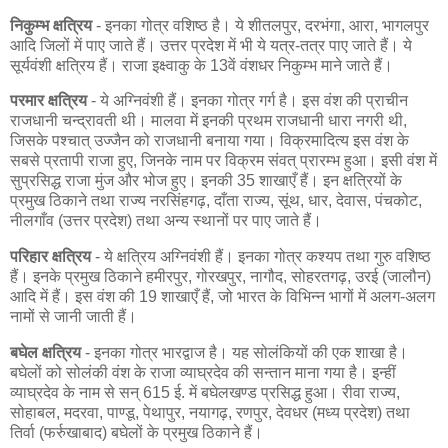
निकुम्भ क्षत्रिय
- इनका गोत्र वशिष्ठ है। ये शीतलपुर, दरभंगा, आरा, भागलपुर
आदि जिलों में पाए जाते हैं। उत्तर प्रदेश में भी ये यत्र-तत्र पाए जाते हैं। ये
सूर्यवंशी क्षत्रिय हैं। राजा इक्ष्वाकु के 13वें वंशधर निकुम्भ माने जाते हैं।
परमार क्षत्रिय
- ये अग्निवंशी हैं। इनका गोत्र गर्ग है। इस वंश की प्राचीन
राजधानी चन्द्रावती थी। मालवा में इनकी प्रथम राजधानी धारा नगरी थी,
जिसके पश्चात् उज्जैन को राजधानी बनाया गया। विक्रमादित्य इस वंश के
सबसे प्रतापी राजा हुए, जिनके नाम पर विक्रम संवत् प्रारम्भ हुआ। इसी वंश में
सुप्रसिद्ध राजा मुंज और भोज हुए। इनकी 35 शाखाएँ हैं। इन क्षत्रियों के
प्रमुख ठिकाने तथा राज्य नरसिंहगढ़, दाँता राज्य, सूंथ, धार, देवास, पंचकोट,
नीलगाँव (उत्तर प्रदेश) तथा अन्य स्थानों पर पाए जाते हैं।
परिहार क्षत्रिय
- ये क्षत्रिय अग्निवंशी हैं। इनका गोत्र कश्यप तथा गुरु वशिष्ठ
हैं। इनके प्रमुख ठिकाने हमीरपुर, गोरखपुर, नागौद, सोहरतगढ़, उरई (जालौन)
आदि में हैं। इस वंश की 19 शाखाएँ हैं, जो भारत के विभिन्न भागों में अलग-अलग
नामों से जानी जाती हैं।
बघेल क्षत्रिय
- इनका गोत्र भारद्वाज है। यह सोलंकियों की एक शाखा है।
बघेलों को सोलंकी वंश के राजा व्याघ्रदेव की सन्तान माना गया है। इन्हीं
व्याघ्रदेव के नाम से सन् 615 ई. में बघेलखण्ड प्रसिद्ध हुआ। रीवा राज्य,
सोहाबल, मदरवा, पाण्डू, पेथापुर, नयागढ़, रणपुर, देवधर (मध्य प्रदेश) तथा
तिर्वा (फर्रुखाबाद) बघेलों के प्रमुख ठिकाने हैं।