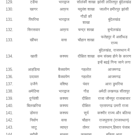
129.
टडैया
भारद्वाज
सोलंकी शाखा
झांसी ललितपुर बुंदेलखंड
130.
खागर
अत्रय
यदुवंश शाखा
जालौन हमीरपुर झांसी
गौडों की
131.
पिपरिया
भारद्वाज
बुंदेलखंड
शाखा
132.
सिरसवार
अत्रय
चन्द्र शाखा
बुन्देलखंड
फतेहपुर में असौंथड
133.
खींचर
वत्स
चौहान शाखा
राज्य
बुंदेलखंड, राजस्थान में
134.
खाती
कश्यप
दीक्षित शाखा
कम संख्या होने के कारण
इन्हें बढई गिना जाने लगा
135.
आहडिया
बैजवापेण
गहलोत
आजमगढ
136.
उदावत
बैजवापेण
गहलोत
आजमगढ
137.
उजैने
वशिष्ठ
पंवार
आरा डुमरिया
138.
अमेठिया
भारद्वाज
गौड
अमेठी लखनऊ सीतापुर
139.
दुर्गवंशी
कश्यप
दीक्षित
राजा जौनपुर राजाबाजार
140.
बिलखरिया
कश्यप
दीक्षित
प्रतापगढ उमरी राजा
141.
डोमरा
कश्यप
सूर्य
कश्मीर राज्य और बलिया
142.
निर्वाण
वत्स
चौहान
राजपूताना (राजस्थान)
143.
जाटू
व्याघ्र
तोमर
राजस्थान,हिसार पंजाब
144.
नरौनी
मानव्य
कछवाहा
बलिया आरा