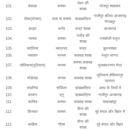
पंवार की
101.
धेकाहा
कश्यप
भोजपुर शाहाबाद
शाखा
गाजीपुर बलिया आजमगढ़
102.
दोबर(दोनवर)
वत्स या कश्यप
ब्रह्मक्षत्रिय
गोरखपुर
103.
हरद्वार
भार्गव
चन्द्र शाखा
आजमगढ
राठौड की
104.
जायस
कश्यप
रायबरेली मथुरा
शाखा
105.
जरोलिया
व्याघ्रपद
चन्द्र
बुलन्दशहर
106.
जसावत
मानव्य
कछवाह शाखा
मथुरा आगरा
कश्यप,कछवाह
107.
जोतियाना(भुटियाना)
मानव्य
मुजफ़्फ़रनगर मेरठ
शाखा
लुधियाना होशियारपुर
108.
घोडेवाहा
मानव्य
कछवाह शाखा
जालंधर
109.
कछनिया
शांडिल्य
ब्रह्मक्षत्रिय
अवध के जिलों में
110.
काकन
भृगु
ब्रह्मक्षत्रिय
गाजीपुर आजमगढ
111.
कासिब
कश्यप
कछवाह शाखा
शाहजहांपुर
सेंगर की
112.
किनवार
कश्यप
पूर्व बंगाल और बिहार में
शाखा
सेंगर की
113.
बरहिया
गौतम
पूर्व बंगाल और बिहार
शाखा