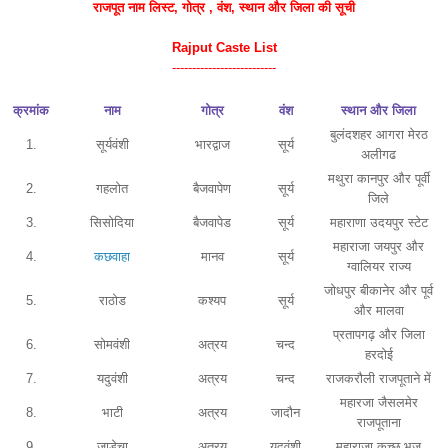
राजपूत नाम
लिस्ट
, गोत्र , वंश, स्थान और जिला की सूची
Rajput Caste List
--------------------------
क्रमांक
नाम
गोत्र
वंश
स्थान और जिला
बुलंदशहर आगरा मेरठ
1.
सूर्यवंशी
भारद्वाज
सूर्य
अलीगढ
मथुरा कानपुर और पूर्वी
2.
गहलोत
बैजवापेण
सूर्य
जिले
3.
सिसोदिया
बैजवापेड
सूर्य
महाराणा उदयपुर स्टेट
महाराजा जयपुर और
4.
कछवाहा
मानव
सूर्य
ग्वालियर राज्य
जोधपुर बीकानेर और पूर्व
5.
राठोड
कश्यप
सूर्य
और मालवा
प्रतापगढ़ और जिला
6.
सोमवंशी
अत्रय
चन्द
हरदोई
7.
यदुवंशी
अत्रय
चन्द
राजकरौली राजपूताने में
महारजा जैसलमेर
8.
भाटी
अत्रय
जादौन
राजपूताना
9.
जाडेचा
अत्रय
यदुवंशी
महाराजा कच्छ भुज