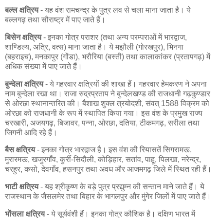
बल्ल क्षत्रिय
- यह वंश रामचन्द्र के पुत्र लव से चला माना जाता है। ये
बल्लगढ़ तथा सौराष्ट्र में पाए जाते हैं।
बिसेन क्षत्रिय
- इनका गोत्र पराशर (तथा अन्य परम्पराओं में भारद्वाज,
शाण्डिल्य, अत्रि, वत्स) माना जाता है। ये मझौली (गोरखपुर), भिनगा
(बहराइच), मनकापुर (गोंडा), भरौरिया (बस्ती) तथा कालाकांकर (प्रतापगढ़) में
अधिक संख्या में पाए जाते हैं।
बुन्देला क्षत्रिय
- ये गहरवार क्षत्रियों की शाखा हैं। गहरवार हेमकरण ने अपना
नाम बुन्देला रखा था। राजा रुद्रप्रताप ने बुन्देलखण्ड की राजधानी गढ़कुण्डार
से ओरछा स्थानान्तरित की। बैशाख शुक्ल त्रयोदशी, संवत् 1588 विक्रम को
ओरछा को राजधानी के रूप में स्थापित किया गया। इस वंश के प्रमुख राज्य
चरखारी, अजयगढ़, बिजावर, पन्ना, ओरछा, दतिया, टीकमगढ़, सरीला तथा
जिगनी आदि रहे हैं।
बैस क्षत्रिय
- इनका गोत्र भारद्वाज है। इस वंश की रियासतें सिगरामऊ,
मुरारमऊ, खजुरगाँव, कुर्री-सिदौली, कोड़िहार, सतांव, पाहू, पिलखा, नरेन्द्र,
चरहुर, कसो, देवगाँव, हसनपुर तथा अवध और आजमगढ़ जिले में स्थित रही हैं।
भाटी क्षत्रिय
- यह श्रीकृष्ण के बड़े पुत्र प्रद्युम्न की सन्तान माने जाते हैं। ये
राजस्थान के जैसलमेर तथा बिहार के भागलपुर और मुंगेर जिलों में पाए जाते हैं।
भोंसला क्षत्रिय
- ये सूर्यवंशी हैं। इनका गोत्र कौशिक है। दक्षिण भारत में