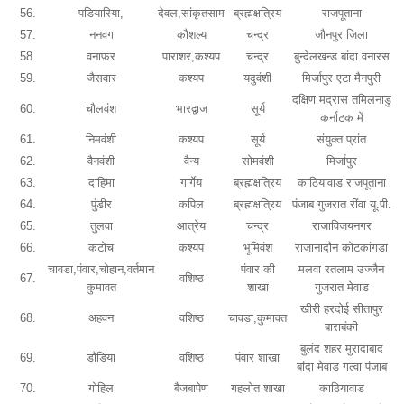
56.
पडियारिया,
देवल,सांकृतसाम
ब्रह्मक्षत्रिय
राजपूताना
57.
ननवग
कौशल्य
चन्द्र
जौनपुर जिला
58.
वनाफ़र
पाराशर,कश्यप
चन्द्र
बुन्देलखन्ड बांदा वनारस
59.
जैसवार
कश्यप
यदुवंशी
मिर्जापुर एटा मैनपुरी
दक्षिण मद्रास तमिलनाडु
60.
चौलवंश
भारद्वाज
सूर्य
कर्नाटक में
61.
निमवंशी
कश्यप
सूर्य
संयुक्त प्रांत
62.
वैनवंशी
वैन्य
सोमवंशी
मिर्जापुर
63.
दाहिमा
गार्गेय
ब्रह्मक्षत्रिय
काठियावाड राजपूताना
64.
पुंडीर
कपिल
ब्रह्मक्षत्रिय
पंजाब गुजरात रींवा यू.पी.
65.
तुलवा
आत्रेय
चन्द्र
राजाविजयनगर
66.
कटोच
कश्यप
भूमिवंश
राजानादौन कोटकांगडा
चावडा,पंवार,चोहान,वर्तमान
पंवार की
मलवा रतलाम उज्जैन
67.
वशिष्ठ
कुमावत
शाखा
गुजरात मेवाड
खीरी हरदोई सीतापुर
68.
अहवन
वशिष्ठ
चावडा,कुमावत
बाराबंकी
बुलंद शहर मुरादाबाद
69.
डौडिया
वशिष्ठ
पंवार शाखा
बांदा मेवाड गल्वा पंजाब
70.
गोहिल
बैजबापेण
गहलोत शाखा
काठियावाड