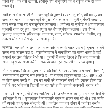
जाता था। यह वंश सूर्यवंश, इक्ष्वाकु वंश, ककुत्स्थ वंश व रघुवंश नाम से जाना
जाता है।
आदिकाल में ब्रह्माजी ने भगवान सूर्य के पुत्र वैवस्वत मनु को पृथ्वी का प्रथम
राजा बनाया था। भगवान सूर्य के पुत्र होने के कारण मनुजी सूर्यवंशी कहलाए
तथा उनसे चला यह वंश सूर्यवंश कहलाया। अयोध्या के सूर्यवंश में आगे चलकर
प्रतापी राजा रघु हुए। राजा रघु से यह वंश रघुवंश कहलाया। इस वंश में
इक्ष्वाकु, ककुत्स्थ, हरिश्चन्द्र, मान्धाता, सगर, भगीरथ, अम्बरीष, दिलीप, रघु,
दशरथ और राम जैसे प्रतापी राजा हुए हैं।
नागवंश
- नागवंशी क्षत्रियों का भारत और भारत के बाहर एक बड़े भूभाग पर लंबे
समय तक शासन रहा है। प्राचीन काल में नागवंशियों का राज्य भारत के कई
स्थानों पर तथा सिंहल में भी था। पुराणों में स्पष्ट लिखा है कि सात नागवंशी
राजा मथुरा पर राज्य करेंगे, उसके पश्चात् गुप्त राजाओं का राज्य होगा।
नौ नाग राजाओं के जो प्राचीन सिक्के मिले हैं, उन पर 'बृहस्पति नाग', 'देवनाग',
'गणपति नाग' इत्यादि नाम मिलते हैं। ये नागगण विक्रम संवत् 150 और 250
के बीच राज्य करते थे। इन नव नागों की राजधानी कहाँ थी, इसका ठीक पता
नहीं है, पर अधिकांश विद्वानों का मत यही है कि उनकी राजधानी 'नरवर' थी।
मथुरा और भरतपुर से लेकर ग्वालियर और उज्जैन तक का भू-भाग नागवंशियों के
अधिकार में था। कृष्णकाल में नाग जाति ब्रज में आकर बस गई थी। इस जाति
की अपनी एक पृथक संस्कृति थी। कालिय नाग को संघर्ष में पराजित करके