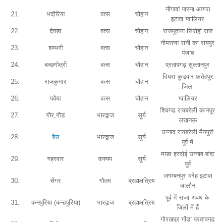
नौगावां पारना आगरा
21.
भदौरिया
वत्स
चौहान
इटावा ग्वालियर
22.
देवडा
वत्स
चौहान
राजपूताना सिरोही राज
नीमराणा रानी का रायपुर
23.
शम्भरी
वत्स
चौहान
पंजाब
24.
बच्छगोत्री
वत्स
चौहान
प्रतापगढ़ सुल्तानपुर
दियरा कुडवार फ़तेहपुर
25.
राजकुमार
वत्स
चौहान
जिला
26.
पवैया
वत्स
चौहान
ग्वालियर
शिवगढ रायबरेली कानपुर
27.
गौर,गौड
भारद्वाज
सूर्य
लखनऊ
उन्नाव रायबरेली मैनपुरी
28.
बैस
भारद्वाज
सूर्य
पूर्व में
माडा हरदोई उन्नाव बांदा
29.
गहरवार
कश्यप
सूर्य
पूर्व
जगम्बनपुर भरेह इटावा
30.
सेंगर
गौतम
ब्रह्मक्षत्रिय
जालौन
पूर्व में राजा अवध के
31.
कनपुरिया (कन्हपुरिया)
भारद्वाज
ब्रह्मक्षत्रिय
जिलों में हैं
गोरखपुर गोंडा प्रतापगढ