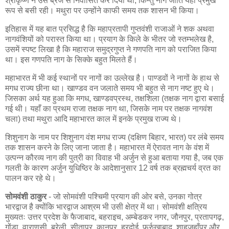
श्रीकृष्ण ने उसे ब्रज से निर्वासित कर दिया था, किन्तु नाग जाति यहाँ प्रमुख
रूप से बसी रही। मथुरा पर उन्होंने काफी समय तक शासन भी किया।
इतिहास में यह बात प्रसिद्ध है कि महाप्रतापी गुप्तवंशी राजाओं ने शक अथवा
नागवंशियों को परास्त किया था। प्रयाग के किले के भीतर जो स्तम्भलेख है,
उसमें स्पष्ट लिखा है कि महाराज समुद्रगुप्त ने गणपति नाग को पराजित किया
था। इस गणपति नाग के सिक्के बहुत मिलते हैं।
महाभारत में भी कई स्थानों पर नागों का उल्लेख है। पाण्डवों ने नागों के हाथ से
मगध राज्य छीना था। खाण्डव वन जलाते समय भी बहुत से नाग नष्ट हुए थे।
जिसका अर्थ यह हुआ कि मगध, खाण्डवप्रस्थ, तक्षशिला (तक्षक नाग द्वारा बसाई
गई थी। यहाँ का प्रथम राजा तक्षक नाग था, जिसके नाम पर तक्षक नागवंश
चला) तथा मथुरा आदि महाभारत काल में इनके प्रमुख राज्य थे।
शिशुनाग के नाम पर शिशुनाग वंश मगध राज्य (दक्षिण बिहार, भारत) पर लंबे समय
तक शासन करने के लिए जाना जाता है। महाभारत में ऐरावत नाग के वंश में
उत्पन्न कौरव्य नाग की पुत्री का विवाह भी अर्जुन से हुआ बताया गया है, जब एक
गलती के कारण अर्जुन युधिष्ठिर के आदेशानुसार 12 वर्ष तक ब्रह्मचर्य व्रत का
पालन कर रहे थे।
सोमवंशी ठाकुर
- जो सोमवंशी पश्चिमी प्रयाग की ओर बसे, उनका गोत्र
भारद्वाज है क्योंकि भारद्वाज आश्रम भी उसी क्षेत्र में था। सोमवंशी क्षत्रिय
मुख्यतः उत्तर प्रदेश के फैजाबाद, बहराइच, अम्बेडकर नगर, जौनपुर, प्रतापगढ़,
गोंडा, वाराणसी, बरेली, सीतापुर, कानपुर, हरदोई, फर्रुखाबाद, शाहजहाँपुर और