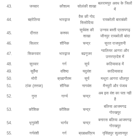
बलरामपुर अवध के जिलों
43.
जनवार
कौशल्य
सोलंकी शाखा
में
वैस की गोद
44.
बहरेलिया
भारद्वाज
रायबरेली बाराबंकी
सिसोदिया
सूर्यवंश की
उन्नाव बस्ती प्रतापगढ़
45.
दीत्तत
कश्यप
शाखा
जौनपुर रायबरेली बांदा
46.
सिलार
शौनिक
चन्द्र
सूरत राजपूतानी
ग्वालियर आगरा और
47.
सिकरवार
भारद्वाज
बढगूजर
उत्तरप्रदेश में
48.
सुरवार
गर्ग
सूर्य
कठियावाड में
49.
सुर्वैया
वशिष्ठ
यदुवंश
काठियावाड
50.
मोरी
ब्रह्मगौतम
सूर्य
मथुरा आगरा धौलपुर
51.
टांक (तत्तक)
शौनिक
नागवंश
मैनपुरी और पंजाब
अब इस वंश का पता नही
52.
गुप्त
गार्ग्य
चन्द्र
है
बलिया आजमगढ
53.
कौशिक
कौशिक
चन्द्र
गोरखपुर
बनारस बलिया आजमगढ़
54.
भृगुवंशी
भार्गव
चन्द्र
गोरखपुर
55.
गर्गवंशी
गर्ग
ब्रह्मक्षत्रिय
नृसिंहपुर सुल्तानपुर