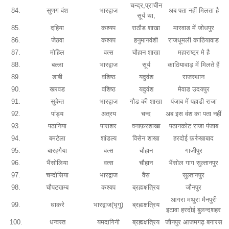
चन्द्र,प्राचीन
84.
सुणग वंश
भारद्वाज
अब पता नहीं मिलता है
सूर्य था,
85.
दहिया
कश्यप
राठौड शाखा
मारवाड में जोधपुर
86.
जेठवा
कश्यप
हनुमानवंशी
राजधूमली काठियावाड
87.
मोहिल
वत्स
चौहान शाखा
महाराष्ट्र मे है
88.
बल्ला
भारद्वाज
सूर्य
काठियावाड़ में मिलते हैं
89.
डाबी
वशिष्ठ
यदुवंश
राजस्थान
90.
खरवड
वशिष्ठ
यदुवंश
मेवाड उदयपुर
91.
सुकेत
भारद्वाज
गौड की शाखा
पंजाब में पहाडी राजा
92.
पांड्य
अत्रय
चन्द
अब इस वंश का पता नहीं
93.
पठानिया
पाराशर
वनाफ़रशाखा
पठानकोट राजा पंजाब
94.
बमटेला
शांडल्य
विसेन शाखा
हरदोई फ़र्रुखाबाद
95.
बारहगैया
वत्स
चौहान
गाजीपुर
96.
भैंसोलिया
वत्स
चौहान
भैंसोल गाग सुल्तानपुर
97.
चन्दोसिया
भारद्वाज
वैस
सुल्तानपुर
98.
चौपटखम्ब
कश्यप
ब्रह्मक्षत्रिय
जौनपुर
आगरा मथुरा मैनपुरी
99.
धाकरे
भारद्वाज(भृगु)
ब्रह्मक्षत्रिय
इटावा हरदोई बुलन्दशहर
100.
धन्वस्त
यमदागिनी
ब्रह्मक्षत्रिय
जौनपुर आजमगढ़ बनारस