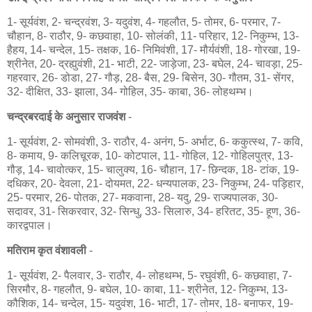
1- सूर्यवंश, 2- चन्द्रवंश, 3- यदुवंश, 4- गहलौत, 5- तोमर, 6- परमार, 7-
चौहान, 8- राठौर, 9- कछवाहा, 10- सोलंकी, 11- परिहार, 12- निकुम्भ, 13-
हैहय, 14- चन्देल, 15- तक्षक, 16- निमिवंशी, 17- मौर्यवंशी, 18- गोरखा, 19-
श्रीनेत, 20- द्रह्युवंशी, 21- भाटी, 22- जाड़ेजा, 23- बघेल, 24- चावड़ा, 25-
गहरवार, 26- डोडा, 27- गौड़, 28- बैस, 29- बिसेन, 30- गौतम, 31- सेंगर,
32- दीक्षित, 33- झाला, 34- गोहिल, 35- काबा, 36- लोहथम्भ।
चन्द्रबरदाई के अनुसार राजवंश
-
1- सूर्यवंश, 2- सोमवंशी, 3- राठौर, 4- अनंग, 5- अर्भाट, 6- ककुत्स्थ, 7- कवि,
8- कमाय, 9- कलिचूरक, 10- कोटपाल, 11- गोहिल, 12- गोहिलपुत्र, 13-
गौड़, 14- चावोत्कर, 15- चालुक्य, 16- चौहान, 17- छिन्दक, 18- टांक, 19-
दधिकर, 20- देवला, 21- दोयमत, 22- धन्यपालक, 23- निकुम्भ, 24- पड़िहार,
25- परमार, 26- पोतक, 27- मकवाना, 28- यदु, 29- राज्यपालक, 30-
सदावर, 31- सिकरवार, 32- सिन्धु, 33- सिलारु, 34- हरितट, 35- हूण, 36-
कारद्वपाल।
मतिराम कृत वंशावली
-
1- सूर्यवंश, 2- पैलवार, 3- राठौर, 4- लोहथम्भ, 5- रघुवंशी, 6- कछवाहा, 7-
सिरमौर, 8- गहलौत, 9- बघेल, 10- काबा, 11- श्रीनेत, 12- निकुम्भ, 13-
कौशिक, 14- चन्देल, 15- यदुवंश, 16- भाटी, 17- तोमर, 18- बनाफर, 19-