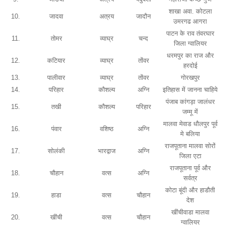
शाखा अवा. कोटला
10.
जादवा
अत्रय
जादौन
उमरगढ आगरा
पाटन के राव तंवरघार
11.
तोमर
व्याघ्र
चन्द
जिला ग्वालियर
धरमपुर का राज और
12.
कटियार
व्याघ्र
तोंवर
हरदोई
13.
पालीवार
व्याघ्र
तोंवर
गोरखपुर
14.
परिहार
कौशल्य
अग्नि
इतिहास में जानना चाहिये
पंजाब कांगड़ा जालंधर
15.
तखी
कौशल्य
परिहार
जम्मू में
मालवा मेवाड धौलपुर पूर्व
16.
पंवार
वशिष्ठ
अग्नि
मे बलिया
राजपूताना मालवा सोरों
17.
सोलंकी
भारद्वाज
अग्नि
जिला एटा
राजपूताना पूर्व और
18.
चौहान
वत्स
अग्नि
सर्वत्र
कोटा बूंदी और हाडौती
19.
हाडा
वत्स
चौहान
देश
खींचीवाडा मालवा
20.
खींची
वत्स
चौहान
ग्वालियर