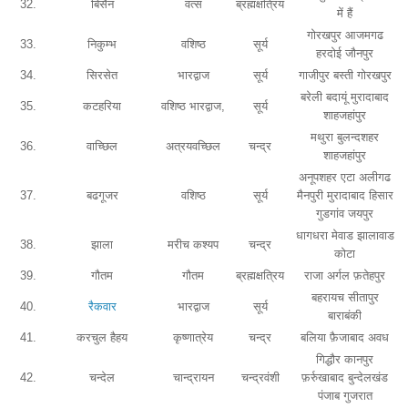
32.
बिसैन
वत्स
ब्रह्मक्षत्रिय
में हैं
गोरखपुर आजमगढ
33.
निकुम्भ
वशिष्ठ
सूर्य
हरदोई जौनपुर
34.
सिरसेत
भारद्वाज
सूर्य
गाजीपुर बस्ती गोरखपुर
बरेली बदायूं मुरादाबाद
35.
कटहरिया
वशिष्ठ भारद्वाज,
सूर्य
शाहजहांपुर
मथुरा बुलन्दशहर
36.
वाच्छिल
अत्रयवच्छिल
चन्द्र
शाहजहांपुर
अनूपशहर एटा अलीगढ
37.
बढगूजर
वशिष्ठ
सूर्य
मैनपुरी मुरादाबाद हिसार
गुडगांव जयपुर
धागधरा मेवाड झालावाड
38.
झाला
मरीच कश्यप
चन्द्र
कोटा
39.
गौतम
गौतम
ब्रह्मक्षत्रिय
राजा अर्गल फ़तेहपुर
बहरायच सीतापुर
40.
रैकवार
भारद्वाज
सूर्य
बाराबंकी
41.
करचुल हैहय
कृष्णात्रेय
चन्द्र
बलिया फ़ैजाबाद अवध
गिद्धौर कानपुर
42.
चन्देल
चान्द्रायन
चन्द्रवंशी
फ़र्रुखाबाद बुन्देलखंड
पंजाब गुजरात