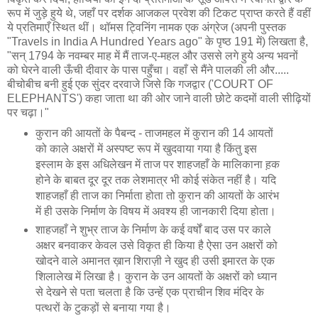
रूप में जुड़े हुये थे, जहाँ पर दर्शक आजकल प्रवेश की टिकट प्राप्त करते हैं वहीं
ये प्रतिमाएँ स्थित थीं। थॉमस ट्विनिंग नामक एक अंग्रेज (अपनी पुस्तक
"Travels in India A Hundred Years ago" के पृष्ठ 191 में) लिखता है,
"सन् 1794 के नवम्बर माह में मैं ताज-ए-महल और उससे लगे हुये अन्य भवनों
को घेरने वाली ऊँची दीवार के पास पहुँचा। वहाँ से मैंने पालकी ली और.....
बीचोबीच बनी हुई एक सुंदर दरवाजे जिसे कि गजद्वार ('COURT OF
ELEPHANTS') कहा जाता था की ओर जाने वाली छोटे कदमों वाली सीढ़ियों
पर चढ़ा।"
कुरान की आयतों के पैबन्द - ताजमहल में कुरान की 14 आयतों
को काले अक्षरों में अस्पष्ट रूप में खुदवाया गया है किंतु इस
इस्लाम के इस अधिलेखन में ताज पर शाहजहाँ के मालिकाना ह़क
होने के बाबत दूर दूर तक लेशमात्र भी कोई संकेत नहीं है। यदि
शाहजहाँ ही ताज का निर्माता होता तो कुरान की आयतों के आरंभ
में ही उसके निर्माण के विषय में अवश्य ही जानकारी दिया होता।
शाहजहाँ ने शुभ्र ताज के निर्माण के कई वर्षों बाद उस पर काले
अक्षर बनवाकर केवल उसे विकृत ही किया है ऐसा उन अक्षरों को
खोदने वाले अमानत ख़ान शिराज़ी ने खुद ही उसी इमारत के एक
शिलालेख में लिखा है। कुरान के उन आयतों के अक्षरों को ध्यान
से देखने से पता चलता है कि उन्हें एक प्राचीन शिव मंदिर के
पत्थरों के टुकड़ों से बनाया गया है।