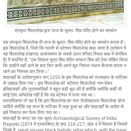
संस्कृत शिलालेख द्वारा ताज के मूलतः शिव मंदिर होने का समर्थन
एक संस्कृत शिलालेख भी ताज के मूलतः शिव मंदिर होने का समर्थन करता है।
इस शिलालेख में, जिसे कि गलती से बटेश्वर शिलालेख कहा जाता है (वर्तमान में
यह शिलालेख लखनऊ अजायबघर के सबसे ऊपर मंजिल स्थित कक्ष में संरक्षित
है) में संदर्भित है, "एक विशाल शुभ्र शिव मंदिर भगवान शिव को ऐसा मोहित किया
कि उन्होंने वहाँ आने के बाद फिर कभी अपने मूल निवास स्थान कैलाश वापस न
जाने का निश्चय कर लिया।"
शाहजहाँ के आदेशानुसार सन् 1155 के इस शिलालेख को ताजमहल के वाटिका
से उखाड़ दिया गया। इस शिलालेख को 'बटेश्वर शिलालेख' नाम देकर
इतिहासज्ञों और पुरातत्वविज्ञों ने बहुत बड़ी भूल की है क्योंकि क्योंकि कहीं भी
कोई ऐसा अभिलेख नहीं है कि यह बटेश्वर में पाया गया था।
वास्तविकता तो यह है कि इस शिलालेख का नाम 'तेजोमहालय शिलालेख' होना
चाहिये क्योंकि यह ताज के वाटिका में जड़ा हुआ था और शाहजहाँ के आदेश से
इसे निकाल कर फेंक दिया गया था।
शाहजहाँ के कपट का एक सूत्र Archaeological Survey of India
Reports (1874 में प्रकाशित) के पृष्ठ 216-217, खंड 4 में मिलता है जिसमें
लिखा है, great square black balistic pillar which, with the base