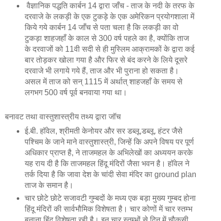
वैज्ञानिक पद्धति कार्बन 14 द्वारा जाँच - ताज के नदी के तरफ के
दरवाजे के लकड़ी के एक टुकड़े के एक अमेरिकन प्रयोगशाला में
किये गये कार्बन 14 जाँच से पता चला है कि लकड़ी का वो
टुकड़ा शाहजहाँ के काल से 300 वर्ष पहले का है, क्योंकि ताज
के दरवाजों को 11वी सदी से ही मुस्लिम आक्रामकों के द्वारा कई
बार तोड़कर खोला गया है और फिर से बंद करने के लिये दूसरे
दरवाजे भी लगाये गये हैं, ताज और भी पुराना हो सकता है।
असल में ताज को सन् 1115 में अर्थात् शाहजहाँ के समय से
लगभग 500 वर्ष पूर्व बनवाया गया था।
बनावट तथा वास्तुशास्त्रीय तथ्य द्वारा जॉच
ई.बी. हॉवेल, श्रीमती केनोयर और सर डब्लू.डब्लू. हंटर जैसे
पश्चिम के जाने माने वास्तुशास्त्री, जिन्हें कि अपने विषय पर पूर्ण
अधिकार प्राप्त है, ने ताजमहल के अभिलेखों का अध्ययन करके
यह राय दी है कि ताजमहल हिंदू मंदिरों जैसा भवन है। हॉवेल ने
तर्क दिया है कि जावा देश के चांदी सेवा मंदिर का ground plan
ताज के समान है।
चार छोटे छोटे सजावटी गुम्बदों के मध्य एक बड़ा मुख्य गुम्बद होना
हिंदू मंदिरों की सार्वभौमिक विशेषता है। चार कोणों में चार स्तम्भ
बनाना हिंदू विशेषता रही है। इन चार स्तम्भों से दिन में चौकसी