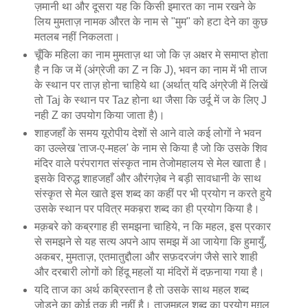
ज़मानी था और दूसरा यह कि किसी इमारत का नाम रखने के
लिय मुमताज़ नामक औरत के नाम से "मुम" को हटा देने का कुछ
मतलब नहीं निकलता।
चूँकि महिला का नाम मुमताज़ था जो कि ज़ अक्षर मे समाप्त होता
है न कि ज में (अंग्रेजी का Z न कि J), भवन का नाम में भी ताज
के स्थान पर ताज़ होना चाहिये था (अर्थात् यदि अंग्रेजी में लिखें
तो Taj के स्थान पर Taz होना था जैसा कि उर्दू में ज के लिए J
नही Z का उपयोग किया जाता है)।
शाहजहाँ के समय यूरोपीय देशों से आने वाले कई लोगों ने भवन
का उल्लेख 'ताज-ए-महल' के नाम से किया है जो कि उसके शिव
मंदिर वाले परंपरागत संस्कृत नाम तेजोमहालय से मेल खाता है।
इसके विरुद्ध शाहजहाँ और औरंगज़ेब ने बड़ी सावधानी के साथ
संस्कृत से मेल खाते इस शब्द का कहीं पर भी प्रयोग न करते हुये
उसके स्थान पर पवित्र मकब़रा शब्द का ही प्रयोग किया है।
मक़बरे को कब्रगाह ही समझना चाहिये, न कि महल, इस प्रकार
से समझने से यह सत्य अपने आप समझ में आ जायेगा कि हुमायुँ,
अकबर, मुमताज़, एतमातुद्दौला और सफ़दरजंग जैसे सारे शाही
और दरबारी लोगों को हिंदू महलों या मंदिरों में दफ़नाया गया है।
यदि ताज का अर्थ कब्रिस्तान है तो उसके साथ महल शब्द
जोड़ने का कोई तुक ही नहीं है। ताजमहल शब्द का प्रयोग मुग़ल