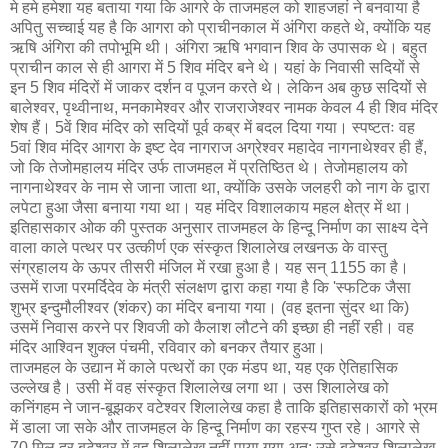
मे हमे हमेशा यह बताया गया कि आगरे के ताजमहल को शाहजहां ने बनवाया है
अपितु सच्चाई यह है कि आगरा को प्राचीनकाल में अंगिरा कहते थे, क्योंकि यह
ऋषि अंगिरा की तपोभूमि थी। अंगिरा ऋषि भगवान शिव के उपासक थे। बहुत
प्राचीन काल से ही आगरा में 5 शिव मंदिर बने थे। यहां के निवासी सदियों से
इन 5 शिव मंदिरों में जाकर दर्शन व पूजन करते थे। लेकिन अब कुछ सदियों से
बालेश्वर, पृथ्वीनाथ, मनकामेश्वर और राजराजेश्वर नामक केवल 4 ही शिव मंदिर
शेष हैं। 5वें शिव मंदिर को सदियों पूर्व कब्र में बदल दिया गया। स्पष्टतः वह
5वां शिव मंदिर आगरा के इष्ट देव नागराज अग्रेश्वर महादेव नागनाथेश्वर ही हैं,
जो कि तेजोमहालय मंदिर उर्फ ताजमहल में प्रतिष्ठित थे। तेजोमहालय को
नागनाथेश्वर के नाम से जाना जाता था, क्योंकि उसके जलहरी को नाग के द्वारा
लपेटा हुआ जैसा बनाया गया था। यह मंदिर विशालकाय महल क्षेत्र में था।
इतिहासकार ओक की पुस्तक अनुसार ताजमहल के हिन्दू निर्माण का साक्ष्य देने
वाला काले पत्थर पर उत्कीर्ण एक संस्कृत शिलालेख लखनऊ के वास्तु
संग्रहालय के ऊपर तीसरी मंजिल में रखा हुआ है। यह सन् 1155 का है।
उसमें राजा परमर्दिदेव के मंत्री संलक्षण द्वारा कहा गया है कि 'स्फटिक जैसा
शुभ्र इन्दुमौलीश्‍वर (शंकर) का मंदिर बनाया गया। (वह इतना सुंदर था कि)
उसमें निवास करने पर शिवजी को कैलाश लौटने की इच्छा ही नहीं रही। वह
मंदिर आश्‍विन शुक्ल पंचमी, रविवार को बनकर तैयार हुआ।
ताजमहल के उद्यान में काले पत्थरों का एक मंडप था, यह एक ऐतिहासिक
उल्लेख है। उसी में वह संस्कृत शिलालेख लगा था। उस शिलालेख को
कनिंगहम ने जान-बूझकर वटेश्वर शिलालेख कहा है ताकि इतिहासकारों को भ्रम
में डाला जा सके और ताजमहल के हिन्दू निर्माण का रहस्य गुप्त रहे। आगरे से
70 मिल दूर बटेश्वर में वह शिलालेख नहीं पाया गया अत: उसे बटेश्वर शिलालेख