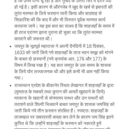
हैं कि उनमें पानी चू रहा है और गुम्बद के उत्तरी सिरे में दरार पैदा
हो गई है। इसी कारण से औरंगजेब ने खुद के खर्च से इमारतों की
तुरंत मरम्मत के लिये फरमान जारी किया और बादशाह से
सिफ़ारिश की कि बाद में और भी विस्तार पूर्वक मरम्मत कार्य
करवाया जाये। यह इस बात का साक्ष्य है कि शाहजहाँ के समय में
ही ताज प्रांगण इतना पुराना हो चुका था कि तुरंत मरम्मत
करवाने की जरूरत थी।
जयपुर के भूतपूर्व महाराजा ने अपनी दैनंदिनी में 18 दिसंबर,
1633 को जारी किये गये शाहजहाँ के ताज भवन समूह को मांगने
के बाबत दो फ़रमानों (नये क्रमांक आर. 176 और 177) के
विषय में लिख रखा है। यह बात जयपुर के उस समय के शासक
के लिये घोर लज्जाजनक थी और इसे कभी भी आम नहीं किया
गया।
राजस्थान प्रदेश के बीकानेर स्थित लेखागार में शाहजहाँ के द्वारा
(मुमताज़ के मकबरे तथा कुरान की आयतें खुदवाने के लिये)
मरकाना के खदानों से संगमरमर पत्थर और उन पत्थरों को
तराशने वाले शिल्पी भिजवाने बाबत जयपुर के शासक जयसिंह को
जारी किये गये तीन फ़रमान संरक्षित हैं। स्पष्टतः शाहजहाँ के
ताजमहल पर ज़बरदस्ती कब्ज़ा कर लेने के कारण जय सिंह इतने
कुपित थे कि उन्होंने शाहजहाँ के फरमान को नकारते हुये