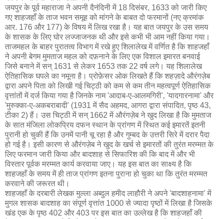
जयपुर के पूर्व महाराजा ने अपनी दैनंदिनी में 18 दिसंबर, 1633 को जारी किए
गए शाहजहाँ के ताज भवन समूह को मांगने के बाबत दो फरमानों (नए क्रमांक
आर. 176 और 177) के विषय में लिख रखा है। यह बात जयपुर के उस समय
के शासक के लिए घोर लज्जाजनक थी और इसे कभी भी आम नहीं किया गया।
ताजमहल के बाहर पुरातत्व विभाग में रखे हुए शिलालेख में वर्णित है कि शाहजहाँ
ने अपनी बेगम मुमताज महल को दफ़नाने के लिए एक विशाल इमारत बनवाई
जिसे बनाने में सन् 1631 से लेकर 1653 तक 22 वर्ष लगे। यह शिलालेख
ऐतिहासिक घपले का नमूना है। प्रोफ़ेसर ओक लिखते हैं कि शहज़ादे औरंगज़ेब
द्वारा अपने पिता को लिखी गई चिट्ठी को कम से कम तीन महत्वपूर्ण ऐतिहासिक
वृत्तांतों में दर्ज किया गया है जिनके नाम 'आदाब-ए-आलमगिरी', 'यादगारनामा' और
'मुरुक्का-ए-अकबराबादी' (1931 में सैद अहमद, आगरा द्वारा संपादित, पृष्ठ 43,
टीका 2) हैं। उस चिट्ठी में सन् 1662 में औरंगज़ेब ने खुद लिखा है कि मुमताज
के सात मंजिला लोकप्रिय दफन स्थान के प्रांगण में स्थित कई इमारतें इतनी
पुरानी हो चुकी हैं कि उनमें पानी चू रहा है और गुम्बद के उत्तरी सिरे में दरार पैदा
हो गई है। इसी कारण से औरंगज़ेब ने खुद के खर्च से इमारतों की तुरंत मरम्मत के
लिए फरमान जारी किया और बादशाह से सिफारिश की कि बाद में और भी
विस्तार पूर्वक मरम्मत कार्य करवाया जाए। यह इस बात का साक्ष्य है कि
शाहजहाँ के समय में ही ताज प्रांगण इतना पुराना हो चुका था कि तुरंत मरम्मत
करवाने की जरूरत थी।
शाहजहाँ के दरबारी लेखक मुल्ला अब्दुल हमीद लाहौरी ने अपने 'बादशाहनामा' में
मुगल शासक बादशाह का संपूर्ण वृत्तांत 1000 से ज्यादा पृष्ठों में लिखा है जिसके
खंड एक के पृष्ठ 402 और 403 पर इस बात का उल्लेख है कि शाहजहाँ की