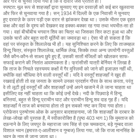
और गारे से चुनवा दिया गया है कि वे दीवार जैसे प्रतीत हों।
स्पष्टत: मूल रूप से शाहजहाँ द्वारा चुनवाए गए इन दरवाज़ों को कई बार खुलवाया
और फिर से चुनवाया गया है। सन् 1934 में दिल्ली के एक निवासी ने चुनवाए
हुए दरवाज़े के ऊपर पड़ी एक दरार से झांककर देखा था। उसके भीतर एक वृहत
कक्ष और वहां के दृश्य को देखकर वह हक्का-बक्का रह गया तथा भयभीत-सा हो
गया। वहां बीचोंबीच भगवान शिव का चित्र था जिसका सिर कटा हुआ था और
उसके चारों ओर बहुत सारी मूर्तियों का जमावड़ा था। ऐसा भी हो सकता है कि
वहां पर संस्कृत के शिलालेख भी हों। यह सुनिश्चित करने के लिए कि ताजमहल
हिन्दू चित्र, संस्कृत शिलालेख, धार्मिक लेख, सिक्के तथा अन्य उपयोगी वस्तुओं
जैसे कौन-कौन-से साक्ष्य छुपे हुए हैं, उसकी सातों मंजिलों को खोलकर साफ-
सफाई कराने की नितांत आवश्यकता है। फ्रांसीसी यात्री बेर्नियर ने लिखा है
कि ताज के निचले रहस्यमय कक्षों में गैर मुस्लिमों को जाने की इजाज़त नहीं थी,
क्योंकि वहां चौंधिया देने वाली वस्तुएँ थीं। यदि वे वस्तुएँ शाहजहाँ ने खुद ही
रखवाई होती तो वह जनता के सामने उनका प्रदर्शन गौरव के साथ करता, परंतु
वे तो लूटी हुई वस्तुएँ थीं और शाहजहाँ उन्हें अपने खजाने में ले जाना चाहता था
इसीलिए वह नहीं चाहता था कि कोई उन्हें देखे। नदी के पिछवाड़े में हिन्दू
बस्तियां, बहुत से हिन्दू प्राचीन घाट और प्राचीन हिन्दू शव दाह गृह हैं। यदि
शाहजहाँ ने ताज को बनवाया होता तो इन सबको नष्ट कर दिया गया होता।
प्रोफ़ेसर पुरुषोत्तम ओक के अनुसार बादशाहनामा, जो कि शाहजहाँ के दरबार के
लेखा-जोखा की पुस्तक है, में स्वीकारोक्ति है (पृष्ठ 403 भाग 1) कि मुमताज को
दफ़नाने के लिए जयपुर के महाराजा जय सिंह से एक चमकदार, बड़े गुम्बद वाला
विशाल भवन (इमारत-ए-आलीशान व गुम्बज) लिया गया, जो कि राजा मानसिंह के
भवन के नाम से जाना जाता था।