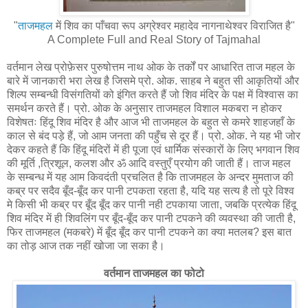
"
ताजमहल
में शिव का पाँचवा रूप अग्रेश्वर महादेव नागनाथेश्वर विराजित है"
A Complete Full and Real Story of Tajmahal
वर्तमान लेख प्रोफ़ेसर पुरुषोत्तम नाथ ओक के तर्कों पर आधारित ताज महल के
बारे में जानकारी भरा लेख है जिसमे प्रो. ओक. साहब ने बहुत सी आकृतियों और
शिल्प सम्बन्धी विसंगतियों को इंगित करते हैं जो शिव मंदिर के पक्ष में विश्वास का
समर्थन करते हैं। प्रो. ओक के अनुसार ताजमहल विशाल मकबरा न होकर
विशेषतः हिंदू शिव मंदिर है और आज भी ताजमहल के बहुत से कमरे शाहजहाँ के
काल से बंद पड़े हैं, जो आम जनता की पहुँच से दूर हैं। प्रो. ओक. ने यह भी जोर
देकर कहते हैं कि हिंदू मंदिरों में ही पूजा एवं धार्मिक संस्कारों के लिए भगवान शिव
की मूर्ति ,त्रिशूल, कलश और ॐ आदि वस्तुएँ प्रयोग की जाती हैं। ताज महल
के सम्बन्ध में यह आम किवदंती प्रचलित है कि ताजमहल के अन्दर मुमताज की
कब्र पर सदैव बूँद-बूँद कर पानी टपकता रहता है, यदि यह सत्य है तो पूरे विश्व
मे किसी भी कब्र पर बूँद बूँद कर पानी नही टपकाया जाता, जबकि प्रत्येक हिंदू
शिव मंदिर में ही शिवलिंग पर बूँद-बूँद कर पानी टपकने की व्यवस्था की जाती है,
फिर ताजमहल (मकबरे) में बूँद बूँद कर पानी टपकने का क्या मतलब? इस बात
का तोड़ आज तक नहीं खोजा जा सका है।
वर्तमान ताजमहल का फोटो