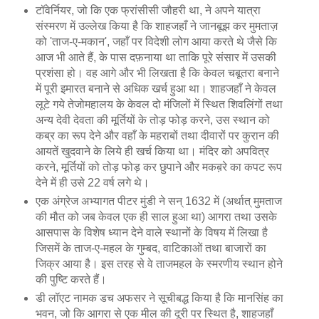
टॉवेर्नियर, जो कि एक फ्रांसीसी जौहरी था, ने अपने यात्रा
संस्मरण में उल्लेख किया है कि शाहजहाँ ने जानबूझ कर मुमताज़
को 'ताज-ए-मकान', जहाँ पर विदेशी लोग आया करते थे जैसे कि
आज भी आते हैं, के पास दफ़नाया था ताकि पूरे संसार में उसकी
प्रशंसा हो। वह आगे और भी लिखता है कि केवल चबूतरा बनाने
में पूरी इमारत बनाने से अधिक खर्च हुआ था। शाहजहाँ ने केवल
लूटे गये तेजोमहालय के केवल दो मंजिलों में स्थित शिवलिंगों तथा
अन्य देवी देवता की मूर्तियों के तोड़ फोड़ करने, उस स्थान को
कब्र का रूप देने और वहाँ के महराबों तथा दीवारों पर कुरान की
आयतें खुदवाने के लिये ही खर्च किया था। मंदिर को अपवित्र
करने, मूर्तियों को तोड़ फोड़ कर छुपाने और मकब़रे का कपट रूप
देने में ही उसे 22 वर्ष लगे थे।
एक अंग्रेज अभ्यागत पीटर मुंडी ने सन् 1632 में (अर्थात् मुमताज
की मौत को जब केवल एक ही साल हुआ था) आगरा तथा उसके
आसपास के विशेष ध्यान देने वाले स्थानों के विषय में लिखा है
जिसमें के ताज-ए-महल के गुम्बद, वाटिकाओं तथा बाजारों का
जिक्र आया है। इस तरह से वे ताजमहल के स्मरणीय स्थान होने
की पुष्टि करते हैं।
डी लॉएट नामक डच अफसर ने सूचीबद्ध किया है कि मानसिंह का
भवन, जो कि आगरा से एक मील की दूरी पर स्थित है, शाहजहाँ