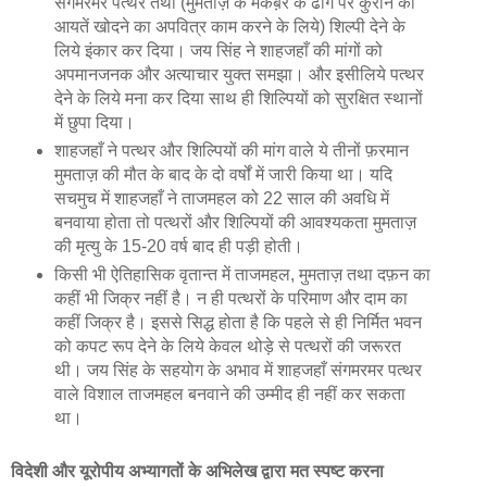
संगमरमर पत्थर तथा (मुमताज़ के मकब़रे के ढोंग पर कुरान की
आयतें खोदने का अपवित्र काम करने के लिये) शिल्पी देने के
लिये इंकार कर दिया। जय सिंह ने शाहजहाँ की मांगों को
अपमानजनक और अत्याचार युक्त समझा। और इसीलिये पत्थर
देने के लिये मना कर दिया साथ ही शिल्पियों को सुरक्षित स्थानों
में छुपा दिया।
शाहजहाँ ने पत्थर और शिल्पियों की मांग वाले ये तीनों फ़रमान
मुमताज़ की मौत के बाद के दो वर्षों में जारी किया था। यदि
सचमुच में शाहजहाँ ने ताजमहल को 22 साल की अवधि में
बनवाया होता तो पत्थरों और शिल्पियों की आवश्यकता मुमताज़
की मृत्यु के 15-20 वर्ष बाद ही पड़ी होती।
किसी भी ऐतिहासिक वृतान्त में ताजमहल, मुमताज़ तथा दफ़न का
कहीं भी जिक्र नहीं है। न ही पत्थरों के परिमाण और दाम का
कहीं जिक्र है। इससे सिद्ध होता है कि पहले से ही निर्मित भवन
को कपट रूप देने के लिये केवल थोड़े से पत्थरों की जरूरत
थी। जय सिंह के सहयोग के अभाव में शाहजहाँ संगमरमर पत्थर
वाले विशाल ताजमहल बनवाने की उम्मीद ही नहीं कर सकता
था।
विदेशी और यूरोपीय अभ्यागतों के अभिलेख द्वारा मत स्‍पष्‍ट करना