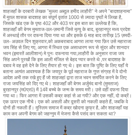
शाहजहाँ के दरबारी लेखक "मुल्ला अब्दुल हमीद लाहौरी" ने अपने "बादशाहनामा"
में मुग़ल शासक बादशाह का संपूर्ण वृतांत 1000 से ज़्यादा पृष्ठों मे लिखा है,
जिसके खंड एक के पृष्ठ 402 और 403 पर इस बात का उल्लेख है कि,
शाहजहाँ की बेगम मुमताज-उल-ज़मानी जिसे मृत्यु के बाद, बुरहानपुर मध्य प्रदेश
में अस्थाई तौर पर दफना दिया गया था और इसके 6 माह बाद तारीख़ 15 ज़मदी-
उल- अउवल दिन शुक्रवार,को अकबराबाद आगरा लाया गया फ़िर उसे महाराजा
जय सिंह से लिए गए, आगरा में स्थित एक असाधारण रूप से सुंदर और शानदार
भवन (इमारतें आलीशान) मे पुनः दफनाया गया,लाहौरी के अनुसार राजा जय
सिंह अपने पुरखों कि इस आली मंजिल से बेहद प्यार करते थे ,पर बादशाह के
दबाव मे वह इसे देने के लिए तैयार हो गए थे। इस बात कि पुष्टि के लिए यहाँ ये
बताना अत्यंत आवश्यक है कि जयपुर के पूर्व महाराज के गुप्त संग्रह में वे दोनो
आदेश अभी तक रखे हुए हैं जो शाहजहां द्वारा ताज भवन समर्पित करने के लिए
राजा जयसिंह को दिए गए थे। शाहजहाँ की बेगम अर्जुमंद बानो (मुमताज)
बुरहानपुर (म0प्र0) में 14वें बच्चे के जन्म के समय मरी। उसे वहीं दफना दिया
गया था। फिर आगरा में उसकी कब्र कहां से आ गयी? और एक नहीं, दो कब्रें।
एक ऊपर एक नीचे। एक को असली और दूसरी को नकली कहते हैं, जबकि वे
दोनों ही नकली हैं। मुस्लिम समाज में कब्र खोदना कुफ्र है, और शाहजहाँ यह
काम कर अपनी बेगम को जहन्नुम में भेजना कैसे पसंद कर सकता था?