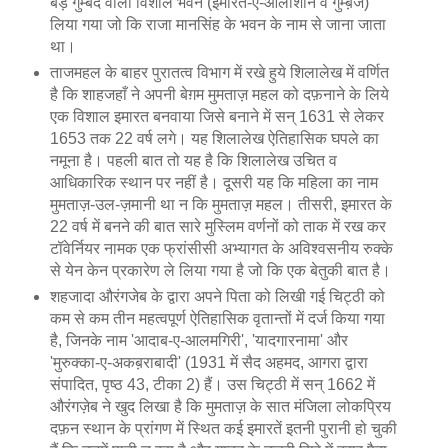
बड़े गुम्बद वाला विशाल भवन (इमारत-ए-आलीशान व गुम्ब़ज)
लिया गया जो कि राजा मानसिंह के भवन के नाम से जाना जाता
था।
ताजमहल के बाहर पुरातत्व विभाग में रखे हुये शिलालेख में वर्णित
है कि शाहजहाँ ने अपनी बेग़म मुमताज़ महल को दफ़नाने के लिये
एक विशाल इमारत बनवाया जिसे बनाने में सन् 1631 से लेकर
1653 तक 22 वर्ष लगे। यह शिलालेख ऐतिहासिक घपले का
नमूना है। पहली बात तो यह है कि शिलालेख उचित व
आधिकारिक स्थान पर नहीं है। दूसरी यह कि महिला का नाम
मुमताज़-उल-ज़मानी था न कि मुमताज़ महल। तीसरी, इमारत के
22 वर्ष में बनने की बात सारे मुस्लिम वर्णनों को ताक में रख कर
टॉवेर्नियर नामक एक फ्रांसीसी अभ्यागत के अविश्वसनीय रुक्के
से येन केन प्रकारेण ले लिया गया है जो कि एक बेतुकी बात है।
शहजादा औरंगजेब के द्वारा अपने पिता को लिखी गई चिट्ठी को
कम से कम तीन महत्वपूर्ण ऐतिहासिक वृतान्तों में दर्ज किया गया
है, जिनके नाम 'आदाब-ए-आलमगिरी', 'यादगारनामा' और
'मुरुक्का-ए-अकब़राबादी' (1931 में सैद अहमद, आगरा द्वारा
संपादित, पृष्ठ 43, टीका 2) हैं। उस चिट्ठी में सन् 1662 में
औरंगज़ेब ने खुद लिखा है कि मुमताज़ के सात मंजिला लोकप्रिय
दफ़न स्थान के प्रांगण में स्थित कई इमारतें इतनी पुरानी हो चुकी