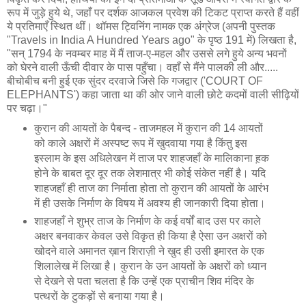
रूप में जुड़े हुये थे, जहाँ पर दर्शक आजकल प्रवेश की टिकट प्राप्त करते हैं वहीं
ये प्रतिमाएँ स्थित थीं। थॉमस ट्विनिंग नामक एक अंग्रेज (अपनी पुस्तक
"Travels in India A Hundred Years ago" के पृष्ठ 191 में) लिखता है,
"सन् 1794 के नवम्बर माह में मैं ताज-ए-महल और उससे लगे हुये अन्य भवनों
को घेरने वाली ऊँची दीवार के पास पहुँचा। वहाँ से मैंने पालकी ली और.....
बीचोबीच बनी हुई एक सुंदर दरवाजे जिसे कि गजद्वार ('COURT OF
ELEPHANTS') कहा जाता था की ओर जाने वाली छोटे कदमों वाली सीढ़ियों
पर चढ़ा।"
कुरान की आयतों के पैबन्द - ताजमहल में कुरान की 14 आयतों
को काले अक्षरों में अस्पष्ट रूप में खुदवाया गया है किंतु इस
इस्लाम के इस अधिलेखन में ताज पर शाहजहाँ के मालिकाना ह़क
होने के बाबत दूर दूर तक लेशमात्र भी कोई संकेत नहीं है। यदि
शाहजहाँ ही ताज का निर्माता होता तो कुरान की आयतों के आरंभ
में ही उसके निर्माण के विषय में अवश्य ही जानकारी दिया होता।
शाहजहाँ ने शुभ्र ताज के निर्माण के कई वर्षों बाद उस पर काले
अक्षर बनवाकर केवल उसे विकृत ही किया है ऐसा उन अक्षरों को
खोदने वाले अमानत ख़ान शिराज़ी ने खुद ही उसी इमारत के एक
शिलालेख में लिखा है। कुरान के उन आयतों के अक्षरों को ध्यान
से देखने से पता चलता है कि उन्हें एक प्राचीन शिव मंदिर के
पत्थरों के टुकड़ों से बनाया गया है।