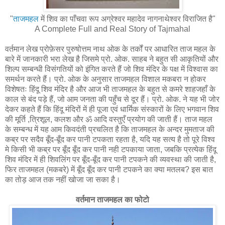
"
ताजमहल
में शिव का पाँचवा रूप अग्रेश्वर महादेव नागनाथेश्वर विराजित है"
A Complete Full and Real Story of Tajmahal
वर्तमान लेख प्रोफ़ेसर पुरुषोत्तम नाथ ओक के तर्कों पर आधारित ताज महल के
बारे में जानकारी भरा लेख है जिसमे प्रो. ओक. साहब ने बहुत सी आकृतियों और
शिल्प सम्बन्धी विसंगतियों को इंगित करते हैं जो शिव मंदिर के पक्ष में विश्वास का
समर्थन करते हैं। प्रो. ओक के अनुसार ताजमहल विशाल मकबरा न होकर
विशेषतः हिंदू शिव मंदिर है और आज भी ताजमहल के बहुत से कमरे शाहजहाँ के
काल से बंद पड़े हैं, जो आम जनता की पहुँच से दूर हैं। प्रो. ओक. ने यह भी जोर
देकर कहते हैं कि हिंदू मंदिरों में ही पूजा एवं धार्मिक संस्कारों के लिए भगवान शिव
की मूर्ति ,त्रिशूल, कलश और ॐ आदि वस्तुएँ प्रयोग की जाती हैं। ताज महल
के सम्बन्ध में यह आम किवदंती प्रचलित है कि ताजमहल के अन्दर मुमताज की
कब्र पर सदैव बूँद-बूँद कर पानी टपकता रहता है, यदि यह सत्य है तो पूरे विश्व
मे किसी भी कब्र पर बूँद बूँद कर पानी नही टपकाया जाता, जबकि प्रत्येक हिंदू
शिव मंदिर में ही शिवलिंग पर बूँद-बूँद कर पानी टपकने की व्यवस्था की जाती है,
फिर ताजमहल (मकबरे) में बूँद बूँद कर पानी टपकने का क्या मतलब? इस बात
का तोड़ आज तक नहीं खोजा जा सका है।
वर्तमान ताजमहल का फोटो