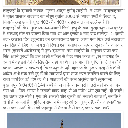
शाहजहाँ के दरबारी लेखक "मुल्ला अब्दुल हमीद लाहौरी" ने अपने "बादशाहनामा"
में मुग़ल शासक बादशाह का संपूर्ण वृतांत 1000 से ज़्यादा पृष्ठों मे लिखा है,
जिसके खंड एक के पृष्ठ 402 और 403 पर इस बात का उल्लेख है कि,
शाहजहाँ की बेगम मुमताज-उल-ज़मानी जिसे मृत्यु के बाद, बुरहानपुर मध्य प्रदेश
में अस्थाई तौर पर दफना दिया गया था और इसके 6 माह बाद तारीख़ 15 ज़मदी-
उल- अउवल दिन शुक्रवार,को अकबराबाद आगरा लाया गया फ़िर उसे महाराजा
जय सिंह से लिए गए, आगरा में स्थित एक असाधारण रूप से सुंदर और शानदार
भवन (इमारतें आलीशान) मे पुनः दफनाया गया,लाहौरी के अनुसार राजा जय
सिंह अपने पुरखों कि इस आली मंजिल से बेहद प्यार करते थे ,पर बादशाह के
दबाव मे वह इसे देने के लिए तैयार हो गए थे। इस बात कि पुष्टि के लिए यहाँ ये
बताना अत्यंत आवश्यक है कि जयपुर के पूर्व महाराज के गुप्त संग्रह में वे दोनो
आदेश अभी तक रखे हुए हैं जो शाहजहां द्वारा ताज भवन समर्पित करने के लिए
राजा जयसिंह को दिए गए थे। शाहजहाँ की बेगम अर्जुमंद बानो (मुमताज)
बुरहानपुर (म0प्र0) में 14वें बच्चे के जन्म के समय मरी। उसे वहीं दफना दिया
गया था। फिर आगरा में उसकी कब्र कहां से आ गयी? और एक नहीं, दो कब्रें।
एक ऊपर एक नीचे। एक को असली और दूसरी को नकली कहते हैं, जबकि वे
दोनों ही नकली हैं। मुस्लिम समाज में कब्र खोदना कुफ्र है, और शाहजहाँ यह
काम कर अपनी बेगम को जहन्नुम में भेजना कैसे पसंद कर सकता था?