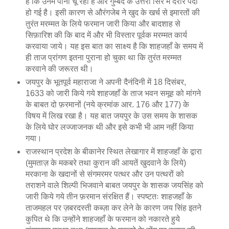
हैं कि उनमें पानी चू रहा है और गुम्बद के उत्तरी सिरे में दरार पैदा
हो गई है। इसी कारण से औरंगजेब ने खुद के खर्च से इमारतों की
तुरंत मरम्मत के लिये फरमान जारी किया और बादशाह से
सिफ़ारिश की कि बाद में और भी विस्तार पूर्वक मरम्मत कार्य
करवाया जाये। यह इस बात का साक्ष्य है कि शाहजहाँ के समय में
ही ताज प्रांगण इतना पुराना हो चुका था कि तुरंत मरम्मत
करवाने की जरूरत थी।
जयपुर के भूतपूर्व महाराजा ने अपनी दैनंदिनी में 18 दिसंबर,
1633 को जारी किये गये शाहजहाँ के ताज भवन समूह को मांगने
के बाबत दो फ़रमानों (नये क्रमांक आर. 176 और 177) के
विषय में लिख रखा है। यह बात जयपुर के उस समय के शासक
के लिये घोर लज्जाजनक थी और इसे कभी भी आम नहीं किया
गया।
राजस्थान प्रदेश के बीकानेर स्थित लेखागार में शाहजहाँ के द्वारा
(मुमताज़ के मकबरे तथा कुरान की आयतें खुदवाने के लिये)
मरकाना के खदानों से संगमरमर पत्थर और उन पत्थरों को
तराशने वाले शिल्पी भिजवाने बाबत जयपुर के शासक जयसिंह को
जारी किये गये तीन फ़रमान संरक्षित हैं। स्पष्टतः शाहजहाँ के
ताजमहल पर ज़बरदस्ती कब्ज़ा कर लेने के कारण जय सिंह इतने
कुपित थे कि उन्होंने शाहजहाँ के फरमान को नकारते हुये