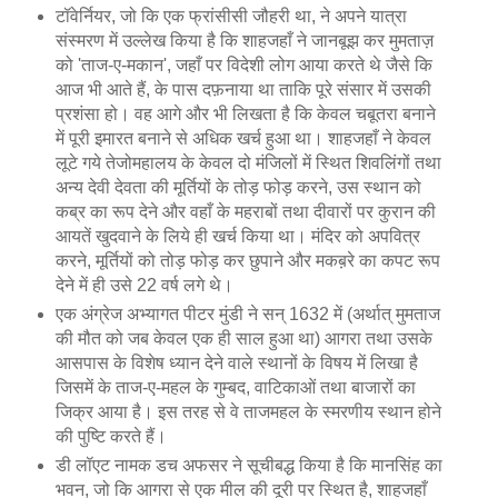
टॉवेर्नियर, जो कि एक फ्रांसीसी जौहरी था, ने अपने यात्रा
संस्मरण में उल्लेख किया है कि शाहजहाँ ने जानबूझ कर मुमताज़
को 'ताज-ए-मकान', जहाँ पर विदेशी लोग आया करते थे जैसे कि
आज भी आते हैं, के पास दफ़नाया था ताकि पूरे संसार में उसकी
प्रशंसा हो। वह आगे और भी लिखता है कि केवल चबूतरा बनाने
में पूरी इमारत बनाने से अधिक खर्च हुआ था। शाहजहाँ ने केवल
लूटे गये तेजोमहालय के केवल दो मंजिलों में स्थित शिवलिंगों तथा
अन्य देवी देवता की मूर्तियों के तोड़ फोड़ करने, उस स्थान को
कब्र का रूप देने और वहाँ के महराबों तथा दीवारों पर कुरान की
आयतें खुदवाने के लिये ही खर्च किया था। मंदिर को अपवित्र
करने, मूर्तियों को तोड़ फोड़ कर छुपाने और मकब़रे का कपट रूप
देने में ही उसे 22 वर्ष लगे थे।
एक अंग्रेज अभ्यागत पीटर मुंडी ने सन् 1632 में (अर्थात् मुमताज
की मौत को जब केवल एक ही साल हुआ था) आगरा तथा उसके
आसपास के विशेष ध्यान देने वाले स्थानों के विषय में लिखा है
जिसमें के ताज-ए-महल के गुम्बद, वाटिकाओं तथा बाजारों का
जिक्र आया है। इस तरह से वे ताजमहल के स्मरणीय स्थान होने
की पुष्टि करते हैं।
डी लॉएट नामक डच अफसर ने सूचीबद्ध किया है कि मानसिंह का
भवन, जो कि आगरा से एक मील की दूरी पर स्थित है, शाहजहाँ