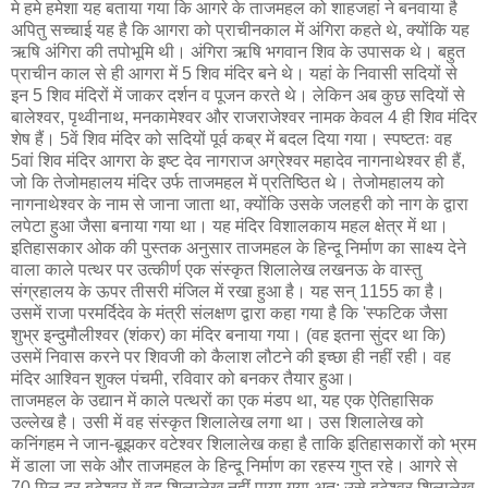
मे हमे हमेशा यह बताया गया कि आगरे के ताजमहल को शाहजहां ने बनवाया है
अपितु सच्चाई यह है कि आगरा को प्राचीनकाल में अंगिरा कहते थे, क्योंकि यह
ऋषि अंगिरा की तपोभूमि थी। अंगिरा ऋषि भगवान शिव के उपासक थे। बहुत
प्राचीन काल से ही आगरा में 5 शिव मंदिर बने थे। यहां के निवासी सदियों से
इन 5 शिव मंदिरों में जाकर दर्शन व पूजन करते थे। लेकिन अब कुछ सदियों से
बालेश्वर, पृथ्वीनाथ, मनकामेश्वर और राजराजेश्वर नामक केवल 4 ही शिव मंदिर
शेष हैं। 5वें शिव मंदिर को सदियों पूर्व कब्र में बदल दिया गया। स्पष्टतः वह
5वां शिव मंदिर आगरा के इष्ट देव नागराज अग्रेश्वर महादेव नागनाथेश्वर ही हैं,
जो कि तेजोमहालय मंदिर उर्फ ताजमहल में प्रतिष्ठित थे। तेजोमहालय को
नागनाथेश्वर के नाम से जाना जाता था, क्योंकि उसके जलहरी को नाग के द्वारा
लपेटा हुआ जैसा बनाया गया था। यह मंदिर विशालकाय महल क्षेत्र में था।
इतिहासकार ओक की पुस्तक अनुसार ताजमहल के हिन्दू निर्माण का साक्ष्य देने
वाला काले पत्थर पर उत्कीर्ण एक संस्कृत शिलालेख लखनऊ के वास्तु
संग्रहालय के ऊपर तीसरी मंजिल में रखा हुआ है। यह सन् 1155 का है।
उसमें राजा परमर्दिदेव के मंत्री संलक्षण द्वारा कहा गया है कि 'स्फटिक जैसा
शुभ्र इन्दुमौलीश्‍वर (शंकर) का मंदिर बनाया गया। (वह इतना सुंदर था कि)
उसमें निवास करने पर शिवजी को कैलाश लौटने की इच्छा ही नहीं रही। वह
मंदिर आश्‍विन शुक्ल पंचमी, रविवार को बनकर तैयार हुआ।
ताजमहल के उद्यान में काले पत्थरों का एक मंडप था, यह एक ऐतिहासिक
उल्लेख है। उसी में वह संस्कृत शिलालेख लगा था। उस शिलालेख को
कनिंगहम ने जान-बूझकर वटेश्वर शिलालेख कहा है ताकि इतिहासकारों को भ्रम
में डाला जा सके और ताजमहल के हिन्दू निर्माण का रहस्य गुप्त रहे। आगरे से
70 मिल दूर बटेश्वर में वह शिलालेख नहीं पाया गया अत: उसे बटेश्वर शिलालेख