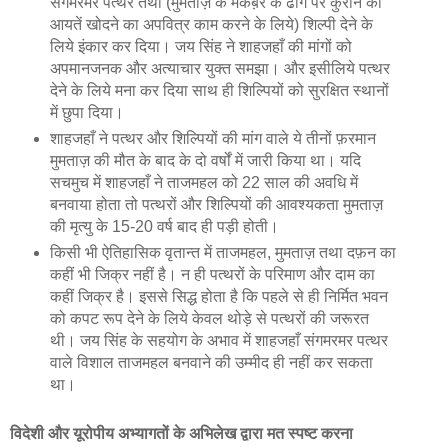
संगमरमर पत्थर तथा (मुमताज़ के मकब़रे के ढोंग पर कुरान की
आयतें खोदने का अपवित्र काम करने के लिये) शिल्पी देने के
लिये इंकार कर दिया। जय सिंह ने शाहजहाँ की मांगों को
अपमानजनक और अत्याचार युक्त समझा। और इसीलिये पत्थर
देने के लिये मना कर दिया साथ ही शिल्पियों को सुरक्षित स्थानों
में छुपा दिया।
शाहजहाँ ने पत्थर और शिल्पियों की मांग वाले ये तीनों फ़रमान
मुमताज़ की मौत के बाद के दो वर्षों में जारी किया था। यदि
सचमुच में शाहजहाँ ने ताजमहल को 22 साल की अवधि में
बनवाया होता तो पत्थरों और शिल्पियों की आवश्यकता मुमताज़
की मृत्यु के 15-20 वर्ष बाद ही पड़ी होती।
किसी भी ऐतिहासिक वृतान्त में ताजमहल, मुमताज़ तथा दफ़न का
कहीं भी जिक्र नहीं है। न ही पत्थरों के परिमाण और दाम का
कहीं जिक्र है। इससे सिद्ध होता है कि पहले से ही निर्मित भवन
को कपट रूप देने के लिये केवल थोड़े से पत्थरों की जरूरत
थी। जय सिंह के सहयोग के अभाव में शाहजहाँ संगमरमर पत्थर
वाले विशाल ताजमहल बनवाने की उम्मीद ही नहीं कर सकता
था।
विदेशी और यूरोपीय अभ्यागतों के अभिलेख द्वारा मत स्‍पष्‍ट करना