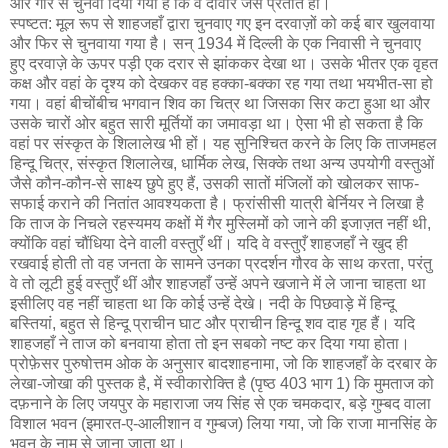
और गारे से चुनवा दिया गया है कि वे दीवार जैसे प्रतीत हों।
स्पष्टत: मूल रूप से शाहजहाँ द्वारा चुनवाए गए इन दरवाज़ों को कई बार खुलवाया
और फिर से चुनवाया गया है। सन् 1934 में दिल्ली के एक निवासी ने चुनवाए
हुए दरवाज़े के ऊपर पड़ी एक दरार से झांककर देखा था। उसके भीतर एक वृहत
कक्ष और वहां के दृश्य को देखकर वह हक्का-बक्का रह गया तथा भयभीत-सा हो
गया। वहां बीचोंबीच भगवान शिव का चित्र था जिसका सिर कटा हुआ था और
उसके चारों ओर बहुत सारी मूर्तियों का जमावड़ा था। ऐसा भी हो सकता है कि
वहां पर संस्कृत के शिलालेख भी हों। यह सुनिश्चित करने के लिए कि ताजमहल
हिन्दू चित्र, संस्कृत शिलालेख, धार्मिक लेख, सिक्के तथा अन्य उपयोगी वस्तुओं
जैसे कौन-कौन-से साक्ष्य छुपे हुए हैं, उसकी सातों मंजिलों को खोलकर साफ-
सफाई कराने की नितांत आवश्यकता है। फ्रांसीसी यात्री बेर्नियर ने लिखा है
कि ताज के निचले रहस्यमय कक्षों में गैर मुस्लिमों को जाने की इजाज़त नहीं थी,
क्योंकि वहां चौंधिया देने वाली वस्तुएँ थीं। यदि वे वस्तुएँ शाहजहाँ ने खुद ही
रखवाई होती तो वह जनता के सामने उनका प्रदर्शन गौरव के साथ करता, परंतु
वे तो लूटी हुई वस्तुएँ थीं और शाहजहाँ उन्हें अपने खजाने में ले जाना चाहता था
इसीलिए वह नहीं चाहता था कि कोई उन्हें देखे। नदी के पिछवाड़े में हिन्दू
बस्तियां, बहुत से हिन्दू प्राचीन घाट और प्राचीन हिन्दू शव दाह गृह हैं। यदि
शाहजहाँ ने ताज को बनवाया होता तो इन सबको नष्ट कर दिया गया होता।
प्रोफ़ेसर पुरुषोत्तम ओक के अनुसार बादशाहनामा, जो कि शाहजहाँ के दरबार के
लेखा-जोखा की पुस्तक है, में स्वीकारोक्ति है (पृष्ठ 403 भाग 1) कि मुमताज को
दफ़नाने के लिए जयपुर के महाराजा जय सिंह से एक चमकदार, बड़े गुम्बद वाला
विशाल भवन (इमारत-ए-आलीशान व गुम्बज) लिया गया, जो कि राजा मानसिंह के
भवन के नाम से जाना जाता था।