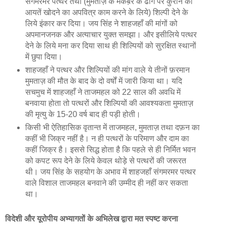
संगमरमर पत्थर तथा (मुमताज़ के मकब़रे के ढोंग पर कुरान की
आयतें खोदने का अपवित्र काम करने के लिये) शिल्पी देने के
लिये इंकार कर दिया। जय सिंह ने शाहजहाँ की मांगों को
अपमानजनक और अत्याचार युक्त समझा। और इसीलिये पत्थर
देने के लिये मना कर दिया साथ ही शिल्पियों को सुरक्षित स्थानों
में छुपा दिया।
शाहजहाँ ने पत्थर और शिल्पियों की मांग वाले ये तीनों फ़रमान
मुमताज़ की मौत के बाद के दो वर्षों में जारी किया था। यदि
सचमुच में शाहजहाँ ने ताजमहल को 22 साल की अवधि में
बनवाया होता तो पत्थरों और शिल्पियों की आवश्यकता मुमताज़
की मृत्यु के 15-20 वर्ष बाद ही पड़ी होती।
किसी भी ऐतिहासिक वृतान्त में ताजमहल, मुमताज़ तथा दफ़न का
कहीं भी जिक्र नहीं है। न ही पत्थरों के परिमाण और दाम का
कहीं जिक्र है। इससे सिद्ध होता है कि पहले से ही निर्मित भवन
को कपट रूप देने के लिये केवल थोड़े से पत्थरों की जरूरत
थी। जय सिंह के सहयोग के अभाव में शाहजहाँ संगमरमर पत्थर
वाले विशाल ताजमहल बनवाने की उम्मीद ही नहीं कर सकता
था।
विदेशी और यूरोपीय अभ्यागतों के अभिलेख द्वारा मत स्‍पष्‍ट करना