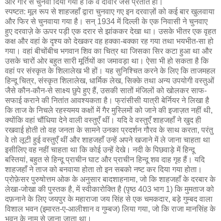
और गारे से चुनवा दिया गया है कि वे दीवार जैसे प्रतीत हों।
स्पष्टत: मूल रूप से शाहजहाँ द्वारा चुनवाए गए इन दरवाज़ों को कई बार खुलवाया
और फिर से चुनवाया गया है। सन् 1934 में दिल्ली के एक निवासी ने चुनवाए
हुए दरवाज़े के ऊपर पड़ी एक दरार से झांककर देखा था। उसके भीतर एक वृहत
कक्ष और वहां के दृश्य को देखकर वह हक्का-बक्का रह गया तथा भयभीत-सा हो
गया। वहां बीचोंबीच भगवान शिव का चित्र था जिसका सिर कटा हुआ था और
उसके चारों ओर बहुत सारी मूर्तियों का जमावड़ा था। ऐसा भी हो सकता है कि
वहां पर संस्कृत के शिलालेख भी हों। यह सुनिश्चित करने के लिए कि ताजमहल
हिन्दू चित्र, संस्कृत शिलालेख, धार्मिक लेख, सिक्के तथा अन्य उपयोगी वस्तुओं
जैसे कौन-कौन-से साक्ष्य छुपे हुए हैं, उसकी सातों मंजिलों को खोलकर साफ-
सफाई कराने की नितांत आवश्यकता है। फ्रांसीसी यात्री बेर्नियर ने लिखा है
कि ताज के निचले रहस्यमय कक्षों में गैर मुस्लिमों को जाने की इजाज़त नहीं थी,
क्योंकि वहां चौंधिया देने वाली वस्तुएँ थीं। यदि वे वस्तुएँ शाहजहाँ ने खुद ही
रखवाई होती तो वह जनता के सामने उनका प्रदर्शन गौरव के साथ करता, परंतु
वे तो लूटी हुई वस्तुएँ थीं और शाहजहाँ उन्हें अपने खजाने में ले जाना चाहता था
इसीलिए वह नहीं चाहता था कि कोई उन्हें देखे। नदी के पिछवाड़े में हिन्दू
बस्तियां, बहुत से हिन्दू प्राचीन घाट और प्राचीन हिन्दू शव दाह गृह हैं। यदि
शाहजहाँ ने ताज को बनवाया होता तो इन सबको नष्ट कर दिया गया होता।
प्रोफ़ेसर पुरुषोत्तम ओक के अनुसार बादशाहनामा, जो कि शाहजहाँ के दरबार के
लेखा-जोखा की पुस्तक है, में स्वीकारोक्ति है (पृष्ठ 403 भाग 1) कि मुमताज को
दफ़नाने के लिए जयपुर के महाराजा जय सिंह से एक चमकदार, बड़े गुम्बद वाला
विशाल भवन (इमारत-ए-आलीशान व गुम्बज) लिया गया, जो कि राजा मानसिंह के
भवन के नाम से जाना जाता था।