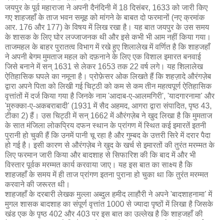
जयपुर के पूर्व महाराजा ने अपनी दैनंदिनी में 18 दिसंबर, 1633 को जारी किए
गए शाहजहाँ के ताज भवन समूह को मांगने के बाबत दो फरमानों (नए क्रमांक
आर. 176 और 177) के विषय में लिख रखा है। यह बात जयपुर के उस समय
के शासक के लिए घोर लज्जाजनक थी और इसे कभी भी आम नहीं किया गया।
ताजमहल के बाहर पुरातत्व विभाग में रखे हुए शिलालेख में वर्णित है कि शाहजहाँ
ने अपनी बेगम मुमताज महल को दफ़नाने के लिए एक विशाल इमारत बनवाई
जिसे बनाने में सन् 1631 से लेकर 1653 तक 22 वर्ष लगे। यह शिलालेख
ऐतिहासिक घपले का नमूना है। प्रोफ़ेसर ओक लिखते हैं कि शहज़ादे औरंगज़ेब
द्वारा अपने पिता को लिखी गई चिट्ठी को कम से कम तीन महत्वपूर्ण ऐतिहासिक
वृत्तांतों में दर्ज किया गया है जिनके नाम 'आदाब-ए-आलमगिरी', 'यादगारनामा' और
'मुरुक्का-ए-अकबराबादी' (1931 में सैद अहमद, आगरा द्वारा संपादित, पृष्ठ 43,
टीका 2) हैं। उस चिट्ठी में सन् 1662 में औरंगज़ेब ने खुद लिखा है कि मुमताज
के सात मंजिला लोकप्रिय दफन स्थान के प्रांगण में स्थित कई इमारतें इतनी
पुरानी हो चुकी हैं कि उनमें पानी चू रहा है और गुम्बद के उत्तरी सिरे में दरार पैदा
हो गई है। इसी कारण से औरंगज़ेब ने खुद के खर्च से इमारतों की तुरंत मरम्मत के
लिए फरमान जारी किया और बादशाह से सिफारिश की कि बाद में और भी
विस्तार पूर्वक मरम्मत कार्य करवाया जाए। यह इस बात का साक्ष्य है कि
शाहजहाँ के समय में ही ताज प्रांगण इतना पुराना हो चुका था कि तुरंत मरम्मत
करवाने की जरूरत थी।
शाहजहाँ के दरबारी लेखक मुल्ला अब्दुल हमीद लाहौरी ने अपने 'बादशाहनामा' में
मुगल शासक बादशाह का संपूर्ण वृत्तांत 1000 से ज्यादा पृष्ठों में लिखा है जिसके
खंड एक के पृष्ठ 402 और 403 पर इस बात का उल्लेख है कि शाहजहाँ की