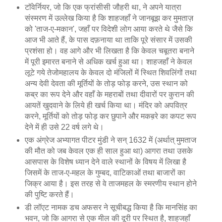
टॉवेर्नियर, जो कि एक फ्रांसीसी जौहरी था, ने अपने यात्रा
संस्मरण में उल्लेख किया है कि शाहजहाँ ने जानबूझ कर मुमताज़
को 'ताज-ए-मकान', जहाँ पर विदेशी लोग आया करते थे जैसे कि
आज भी आते हैं, के पास दफ़नाया था ताकि पूरे संसार में उसकी
प्रशंसा हो। वह आगे और भी लिखता है कि केवल चबूतरा बनाने
में पूरी इमारत बनाने से अधिक खर्च हुआ था। शाहजहाँ ने केवल
लूटे गये तेजोमहालय के केवल दो मंजिलों में स्थित शिवलिंगों तथा
अन्य देवी देवता की मूर्तियों के तोड़ फोड़ करने, उस स्थान को
कब्र का रूप देने और वहाँ के महराबों तथा दीवारों पर कुरान की
आयतें खुदवाने के लिये ही खर्च किया था। मंदिर को अपवित्र
करने, मूर्तियों को तोड़ फोड़ कर छुपाने और मकब़रे का कपट रूप
देने में ही उसे 22 वर्ष लगे थे।
एक अंग्रेज अभ्यागत पीटर मुंडी ने सन् 1632 में (अर्थात् मुमताज
की मौत को जब केवल एक ही साल हुआ था) आगरा तथा उसके
आसपास के विशेष ध्यान देने वाले स्थानों के विषय में लिखा है
जिसमें के ताज-ए-महल के गुम्बद, वाटिकाओं तथा बाजारों का
जिक्र आया है। इस तरह से वे ताजमहल के स्मरणीय स्थान होने
की पुष्टि करते हैं।
डी लॉएट नामक डच अफसर ने सूचीबद्ध किया है कि मानसिंह का
भवन, जो कि आगरा से एक मील की दूरी पर स्थित है, शाहजहाँ