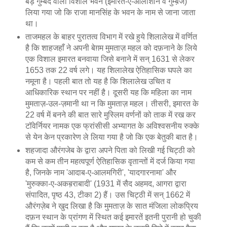
बड़े गुम्बद वाला विशाल भवन (इमारत-ए-आलीशान व गुम्ब़ज)
लिया गया जो कि राजा मानसिंह के भवन के नाम से जाना जाता
था।
ताजमहल के बाहर पुरातत्व विभाग में रखे हुये शिलालेख में वर्णित
है कि शाहजहाँ ने अपनी बेग़म मुमताज़ महल को दफ़नाने के लिये
एक विशाल इमारत बनवाया जिसे बनाने में सन् 1631 से लेकर
1653 तक 22 वर्ष लगे। यह शिलालेख ऐतिहासिक घपले का
नमूना है। पहली बात तो यह है कि शिलालेख उचित व
आधिकारिक स्थान पर नहीं है। दूसरी यह कि महिला का नाम
मुमताज़-उल-ज़मानी था न कि मुमताज़ महल। तीसरी, इमारत के
22 वर्ष में बनने की बात सारे मुस्लिम वर्णनों को ताक में रख कर
टॉवेर्नियर नामक एक फ्रांसीसी अभ्यागत के अविश्वसनीय रुक्के
से येन केन प्रकारेण ले लिया गया है जो कि एक बेतुकी बात है।
शहजादा औरंगजेब के द्वारा अपने पिता को लिखी गई चिट्ठी को
कम से कम तीन महत्वपूर्ण ऐतिहासिक वृतान्तों में दर्ज किया गया
है, जिनके नाम 'आदाब-ए-आलमगिरी', 'यादगारनामा' और
'मुरुक्का-ए-अकब़राबादी' (1931 में सैद अहमद, आगरा द्वारा
संपादित, पृष्ठ 43, टीका 2) हैं। उस चिट्ठी में सन् 1662 में
औरंगज़ेब ने खुद लिखा है कि मुमताज़ के सात मंजिला लोकप्रिय
दफ़न स्थान के प्रांगण में स्थित कई इमारतें इतनी पुरानी हो चुकी