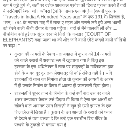
रूप में जुड़े हुये थे, जहाँ पर दर्शक आजकल प्रवेश की टिकट प्राप्त करते हैं वहीं
ये प्रतिमाएँ स्थित थीं। थॉमस ट्विनिंग नामक एक अंग्रेज (अपनी पुस्तक
"Travels in India A Hundred Years ago" के पृष्ठ 191 में) लिखता है,
"सन् 1794 के नवम्बर माह में मैं ताज-ए-महल और उससे लगे हुये अन्य भवनों
को घेरने वाली ऊँची दीवार के पास पहुँचा। वहाँ से मैंने पालकी ली और.....
बीचोबीच बनी हुई एक सुंदर दरवाजे जिसे कि गजद्वार ('COURT OF
ELEPHANTS') कहा जाता था की ओर जाने वाली छोटे कदमों वाली सीढ़ियों
पर चढ़ा।"
कुरान की आयतों के पैबन्द - ताजमहल में कुरान की 14 आयतों
को काले अक्षरों में अस्पष्ट रूप में खुदवाया गया है किंतु इस
इस्लाम के इस अधिलेखन में ताज पर शाहजहाँ के मालिकाना ह़क
होने के बाबत दूर दूर तक लेशमात्र भी कोई संकेत नहीं है। यदि
शाहजहाँ ही ताज का निर्माता होता तो कुरान की आयतों के आरंभ
में ही उसके निर्माण के विषय में अवश्य ही जानकारी दिया होता।
शाहजहाँ ने शुभ्र ताज के निर्माण के कई वर्षों बाद उस पर काले
अक्षर बनवाकर केवल उसे विकृत ही किया है ऐसा उन अक्षरों को
खोदने वाले अमानत ख़ान शिराज़ी ने खुद ही उसी इमारत के एक
शिलालेख में लिखा है। कुरान के उन आयतों के अक्षरों को ध्यान
से देखने से पता चलता है कि उन्हें एक प्राचीन शिव मंदिर के
पत्थरों के टुकड़ों से बनाया गया है।