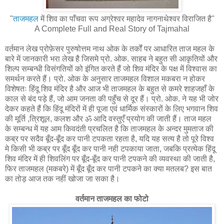
"
ताजमहल
में शिव का पाँचवा रूप अग्रेश्वर महादेव नागनाथेश्वर विराजित है"
A Complete Full and Real Story of Tajmahal
वर्तमान लेख प्रोफ़ेसर पुरुषोत्तम नाथ ओक के तर्कों पर आधारित ताज महल के
बारे में जानकारी भरा लेख है जिसमे प्रो. ओक. साहब ने बहुत सी आकृतियों और
शिल्प सम्बन्धी विसंगतियों को इंगित करते हैं जो शिव मंदिर के पक्ष में विश्वास का
समर्थन करते हैं। प्रो. ओक के अनुसार ताजमहल विशाल मकबरा न होकर
विशेषतः हिंदू शिव मंदिर है और आज भी ताजमहल के बहुत से कमरे शाहजहाँ के
काल से बंद पड़े हैं, जो आम जनता की पहुँच से दूर हैं। प्रो. ओक. ने यह भी जोर
देकर कहते हैं कि हिंदू मंदिरों में ही पूजा एवं धार्मिक संस्कारों के लिए भगवान शिव
की मूर्ति ,त्रिशूल, कलश और ॐ आदि वस्तुएँ प्रयोग की जाती हैं। ताज महल
के सम्बन्ध में यह आम किवदंती प्रचलित है कि ताजमहल के अन्दर मुमताज की
कब्र पर सदैव बूँद-बूँद कर पानी टपकता रहता है, यदि यह सत्य है तो पूरे विश्व
मे किसी भी कब्र पर बूँद बूँद कर पानी नही टपकाया जाता, जबकि प्रत्येक हिंदू
शिव मंदिर में ही शिवलिंग पर बूँद-बूँद कर पानी टपकने की व्यवस्था की जाती है,
फिर ताजमहल (मकबरे) में बूँद बूँद कर पानी टपकने का क्या मतलब? इस बात
का तोड़ आज तक नहीं खोजा जा सका है।
वर्तमान ताजमहल का फोटो