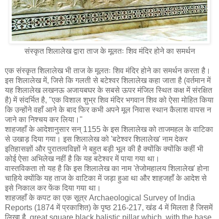
संस्कृत शिलालेख द्वारा ताज के मूलतः शिव मंदिर होने का समर्थन
एक संस्कृत शिलालेख भी ताज के मूलतः शिव मंदिर होने का समर्थन करता है।
इस शिलालेख में, जिसे कि गलती से बटेश्वर शिलालेख कहा जाता है (वर्तमान में
यह शिलालेख लखनऊ अजायबघर के सबसे ऊपर मंजिल स्थित कक्ष में संरक्षित
है) में संदर्भित है, "एक विशाल शुभ्र शिव मंदिर भगवान शिव को ऐसा मोहित किया
कि उन्होंने वहाँ आने के बाद फिर कभी अपने मूल निवास स्थान कैलाश वापस न
जाने का निश्चय कर लिया।"
शाहजहाँ के आदेशानुसार सन् 1155 के इस शिलालेख को ताजमहल के वाटिका
से उखाड़ दिया गया। इस शिलालेख को 'बटेश्वर शिलालेख' नाम देकर
इतिहासज्ञों और पुरातत्वविज्ञों ने बहुत बड़ी भूल की है क्योंकि क्योंकि कहीं भी
कोई ऐसा अभिलेख नहीं है कि यह बटेश्वर में पाया गया था।
वास्तविकता तो यह है कि इस शिलालेख का नाम 'तेजोमहालय शिलालेख' होना
चाहिये क्योंकि यह ताज के वाटिका में जड़ा हुआ था और शाहजहाँ के आदेश से
इसे निकाल कर फेंक दिया गया था।
शाहजहाँ के कपट का एक सूत्र Archaeological Survey of India
Reports (1874 में प्रकाशित) के पृष्ठ 216-217, खंड 4 में मिलता है जिसमें
लिखा है, great square black balistic pillar which, with the base