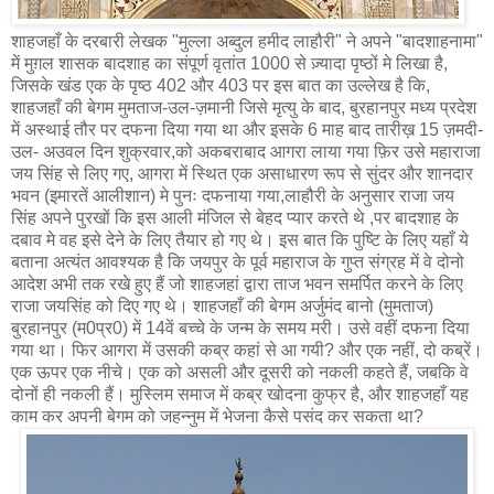
शाहजहाँ के दरबारी लेखक "मुल्ला अब्दुल हमीद लाहौरी" ने अपने "बादशाहनामा"
में मुग़ल शासक बादशाह का संपूर्ण वृतांत 1000 से ज़्यादा पृष्ठों मे लिखा है,
जिसके खंड एक के पृष्ठ 402 और 403 पर इस बात का उल्लेख है कि,
शाहजहाँ की बेगम मुमताज-उल-ज़मानी जिसे मृत्यु के बाद, बुरहानपुर मध्य प्रदेश
में अस्थाई तौर पर दफना दिया गया था और इसके 6 माह बाद तारीख़ 15 ज़मदी-
उल- अउवल दिन शुक्रवार,को अकबराबाद आगरा लाया गया फ़िर उसे महाराजा
जय सिंह से लिए गए, आगरा में स्थित एक असाधारण रूप से सुंदर और शानदार
भवन (इमारतें आलीशान) मे पुनः दफनाया गया,लाहौरी के अनुसार राजा जय
सिंह अपने पुरखों कि इस आली मंजिल से बेहद प्यार करते थे ,पर बादशाह के
दबाव मे वह इसे देने के लिए तैयार हो गए थे। इस बात कि पुष्टि के लिए यहाँ ये
बताना अत्यंत आवश्यक है कि जयपुर के पूर्व महाराज के गुप्त संग्रह में वे दोनो
आदेश अभी तक रखे हुए हैं जो शाहजहां द्वारा ताज भवन समर्पित करने के लिए
राजा जयसिंह को दिए गए थे। शाहजहाँ की बेगम अर्जुमंद बानो (मुमताज)
बुरहानपुर (म0प्र0) में 14वें बच्चे के जन्म के समय मरी। उसे वहीं दफना दिया
गया था। फिर आगरा में उसकी कब्र कहां से आ गयी? और एक नहीं, दो कब्रें।
एक ऊपर एक नीचे। एक को असली और दूसरी को नकली कहते हैं, जबकि वे
दोनों ही नकली हैं। मुस्लिम समाज में कब्र खोदना कुफ्र है, और शाहजहाँ यह
काम कर अपनी बेगम को जहन्नुम में भेजना कैसे पसंद कर सकता था?