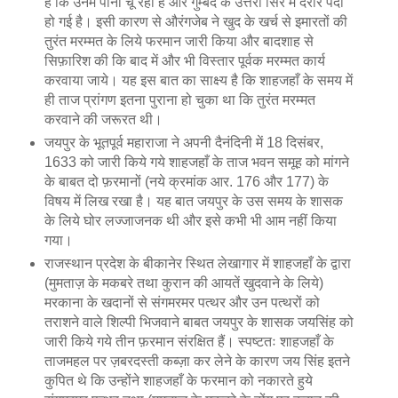
हैं कि उनमें पानी चू रहा है और गुम्बद के उत्तरी सिरे में दरार पैदा
हो गई है। इसी कारण से औरंगजेब ने खुद के खर्च से इमारतों की
तुरंत मरम्मत के लिये फरमान जारी किया और बादशाह से
सिफ़ारिश की कि बाद में और भी विस्तार पूर्वक मरम्मत कार्य
करवाया जाये। यह इस बात का साक्ष्य है कि शाहजहाँ के समय में
ही ताज प्रांगण इतना पुराना हो चुका था कि तुरंत मरम्मत
करवाने की जरूरत थी।
जयपुर के भूतपूर्व महाराजा ने अपनी दैनंदिनी में 18 दिसंबर,
1633 को जारी किये गये शाहजहाँ के ताज भवन समूह को मांगने
के बाबत दो फ़रमानों (नये क्रमांक आर. 176 और 177) के
विषय में लिख रखा है। यह बात जयपुर के उस समय के शासक
के लिये घोर लज्जाजनक थी और इसे कभी भी आम नहीं किया
गया।
राजस्थान प्रदेश के बीकानेर स्थित लेखागार में शाहजहाँ के द्वारा
(मुमताज़ के मकबरे तथा कुरान की आयतें खुदवाने के लिये)
मरकाना के खदानों से संगमरमर पत्थर और उन पत्थरों को
तराशने वाले शिल्पी भिजवाने बाबत जयपुर के शासक जयसिंह को
जारी किये गये तीन फ़रमान संरक्षित हैं। स्पष्टतः शाहजहाँ के
ताजमहल पर ज़बरदस्ती कब्ज़ा कर लेने के कारण जय सिंह इतने
कुपित थे कि उन्होंने शाहजहाँ के फरमान को नकारते हुये