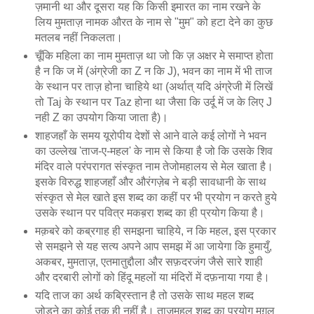
ज़मानी था और दूसरा यह कि किसी इमारत का नाम रखने के
लिय मुमताज़ नामक औरत के नाम से "मुम" को हटा देने का कुछ
मतलब नहीं निकलता।
चूँकि महिला का नाम मुमताज़ था जो कि ज़ अक्षर मे समाप्त होता
है न कि ज में (अंग्रेजी का Z न कि J), भवन का नाम में भी ताज
के स्थान पर ताज़ होना चाहिये था (अर्थात् यदि अंग्रेजी में लिखें
तो Taj के स्थान पर Taz होना था जैसा कि उर्दू में ज के लिए J
नही Z का उपयोग किया जाता है)।
शाहजहाँ के समय यूरोपीय देशों से आने वाले कई लोगों ने भवन
का उल्लेख 'ताज-ए-महल' के नाम से किया है जो कि उसके शिव
मंदिर वाले परंपरागत संस्कृत नाम तेजोमहालय से मेल खाता है।
इसके विरुद्ध शाहजहाँ और औरंगज़ेब ने बड़ी सावधानी के साथ
संस्कृत से मेल खाते इस शब्द का कहीं पर भी प्रयोग न करते हुये
उसके स्थान पर पवित्र मकब़रा शब्द का ही प्रयोग किया है।
मक़बरे को कब्रगाह ही समझना चाहिये, न कि महल, इस प्रकार
से समझने से यह सत्य अपने आप समझ में आ जायेगा कि हुमायुँ,
अकबर, मुमताज़, एतमातुद्दौला और सफ़दरजंग जैसे सारे शाही
और दरबारी लोगों को हिंदू महलों या मंदिरों में दफ़नाया गया है।
यदि ताज का अर्थ कब्रिस्तान है तो उसके साथ महल शब्द
जोड़ने का कोई तुक ही नहीं है। ताजमहल शब्द का प्रयोग मुग़ल