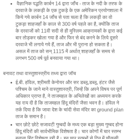
वैज्ञानिक पद्धति कार्बन 14 द्वारा जाँच - ताज के नदी के तरफ के
दरवाजे के लकड़ी के एक टुकड़े के एक अमेरिकन प्रयोगशाला में
किये गये कार्बन 14 जाँच से पता चला है कि लकड़ी का वो
टुकड़ा शाहजहाँ के काल से 300 वर्ष पहले का है, क्योंकि ताज
के दरवाजों को 11वी सदी से ही मुस्लिम आक्रामकों के द्वारा कई
बार तोड़कर खोला गया है और फिर से बंद करने के लिये दूसरे
दरवाजे भी लगाये गये हैं, ताज और भी पुराना हो सकता है।
असल में ताज को सन् 1115 में अर्थात् शाहजहाँ के समय से
लगभग 500 वर्ष पूर्व बनवाया गया था।
बनावट तथा वास्तुशास्त्रीय तथ्य द्वारा जॉच
ई.बी. हॉवेल, श्रीमती केनोयर और सर डब्लू.डब्लू. हंटर जैसे
पश्चिम के जाने माने वास्तुशास्त्री, जिन्हें कि अपने विषय पर पूर्ण
अधिकार प्राप्त है, ने ताजमहल के अभिलेखों का अध्ययन करके
यह राय दी है कि ताजमहल हिंदू मंदिरों जैसा भवन है। हॉवेल ने
तर्क दिया है कि जावा देश के चांदी सेवा मंदिर का ground plan
ताज के समान है।
चार छोटे छोटे सजावटी गुम्बदों के मध्य एक बड़ा मुख्य गुम्बद होना
हिंदू मंदिरों की सार्वभौमिक विशेषता है। चार कोणों में चार स्तम्भ
बनाना हिंदू विशेषता रही है। इन चार स्तम्भों से दिन में चौकसी