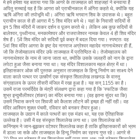
मे हमे हमेशा यह बताया गया कि आगरे के ताजमहल को शाहजहां ने बनवाया है
अपितु सच्चाई यह है कि आगरा को प्राचीनकाल में अंगिरा कहते थे, क्योंकि यह
ऋषि अंगिरा की तपोभूमि थी। अंगिरा ऋषि भगवान शिव के उपासक थे। बहुत
प्राचीन काल से ही आगरा में 5 शिव मंदिर बने थे। यहां के निवासी सदियों से
इन 5 शिव मंदिरों में जाकर दर्शन व पूजन करते थे। लेकिन अब कुछ सदियों से
बालेश्वर, पृथ्वीनाथ, मनकामेश्वर और राजराजेश्वर नामक केवल 4 ही शिव मंदिर
शेष हैं। 5वें शिव मंदिर को सदियों पूर्व कब्र में बदल दिया गया। स्पष्टतः वह
5वां शिव मंदिर आगरा के इष्ट देव नागराज अग्रेश्वर महादेव नागनाथेश्वर ही हैं,
जो कि तेजोमहालय मंदिर उर्फ ताजमहल में प्रतिष्ठित थे। तेजोमहालय को
नागनाथेश्वर के नाम से जाना जाता था, क्योंकि उसके जलहरी को नाग के द्वारा
लपेटा हुआ जैसा बनाया गया था। यह मंदिर विशालकाय महल क्षेत्र में था।
इतिहासकार ओक की पुस्तक अनुसार ताजमहल के हिन्दू निर्माण का साक्ष्य देने
वाला काले पत्थर पर उत्कीर्ण एक संस्कृत शिलालेख लखनऊ के वास्तु
संग्रहालय के ऊपर तीसरी मंजिल में रखा हुआ है। यह सन् 1155 का है।
उसमें राजा परमर्दिदेव के मंत्री संलक्षण द्वारा कहा गया है कि 'स्फटिक जैसा
शुभ्र इन्दुमौलीश्‍वर (शंकर) का मंदिर बनाया गया। (वह इतना सुंदर था कि)
उसमें निवास करने पर शिवजी को कैलाश लौटने की इच्छा ही नहीं रही। वह
मंदिर आश्‍विन शुक्ल पंचमी, रविवार को बनकर तैयार हुआ।
ताजमहल के उद्यान में काले पत्थरों का एक मंडप था, यह एक ऐतिहासिक
उल्लेख है। उसी में वह संस्कृत शिलालेख लगा था। उस शिलालेख को
कनिंगहम ने जान-बूझकर वटेश्वर शिलालेख कहा है ताकि इतिहासकारों को भ्रम
में डाला जा सके और ताजमहल के हिन्दू निर्माण का रहस्य गुप्त रहे। आगरे से
70 मिल दूर बटेश्वर में वह शिलालेख नहीं पाया गया अत: उसे बटेश्वर शिलालेख