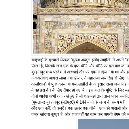
शाहजहाँ के दरबारी लेखक "मुल्ला अब्दुल हमीद लाहौरी" ने अपने "बादशा
लिखा है, जिसके खंड एक के पृष्ठ 402 और 403 पर इस बात का उल्ल
बुरहानपुर मध्य प्रदेश में अस्थाई तौर पर दफना दिया गया था औ
अकबराबाद आगरा लाया गया फ़िर उसे महाराजा जय सिंह से लिए गए
आलीशान) मे पुनः दफनाया गया,लाहौरी के अनुसार राजा जय सिंह अप
मे वह इसे देने के लिए तैयार हो गए थे। इस बात कि पुष्टि के लिए यहाँ
दोनो आदेश अभी तक रखे हुए हैं जो शाहजहां द्वारा ताज भवन समर्प
(मुमताज) बुरहानपुर (म0प्र0) में 14वें बच्चे के जन्म के समय म
और एक नहीं, दो कब्रें। एक ऊपर एक नीचे। एक को असली और दूसरी
कब्र खोदना कुफ्र है, और शाहजहाँ यह काम कर अपनी बेगम को जह