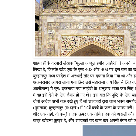
शाहजहाँ के दरबारी लेखक "मुल्ला अब्दुल हमीद लाहौरी" ने अपने "बादशा
लिखा है, जिसके खंड एक के पृष्ठ 402 और 403 पर इस बात का उल्ल
बुरहानपुर मध्य प्रदेश में अस्थाई तौर पर दफना दिया गया था औ
अकबराबाद आगरा लाया गया फ़िर उसे महाराजा जय सिंह से लिए गए
आलीशान) मे पुनः दफनाया गया,लाहौरी के अनुसार राजा जय सिंह अप
मे वह इसे देने के लिए तैयार हो गए थे। इस बात कि पुष्टि के लिए यहाँ
दोनो आदेश अभी तक रखे हुए हैं जो शाहजहां द्वारा ताज भवन समर्प
(मुमताज) बुरहानपुर (म0प्र0) में 14वें बच्चे के जन्म के समय म
और एक नहीं, दो कब्रें। एक ऊपर एक नीचे। एक को असली और दूसरी
कब्र खोदना कुफ्र है, और शाहजहाँ यह काम कर अपनी बेगम को जह