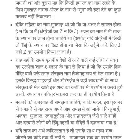
ज़मानी था और दूसरा यह कि किसी इमारत का नाम रखने के
लिय मुमताज़ नामक औरत के नाम से "मुम" को हटा देने का कुछ
मतलब नहीं निकलता।
चूँकि महिला का नाम मुमताज़ था जो कि ज़ अक्षर मे समाप्त होता
है न कि ज में (अंग्रेजी का Z न कि J), भवन का नाम में भी ताज
के स्थान पर ताज़ होना चाहिये था (अर्थात् यदि अंग्रेजी में लिखें
तो Taj के स्थान पर Taz होना था जैसा कि उर्दू में ज के लिए J
नही Z का उपयोग किया जाता है)।
शाहजहाँ के समय यूरोपीय देशों से आने वाले कई लोगों ने भवन
का उल्लेख 'ताज-ए-महल' के नाम से किया है जो कि उसके शिव
मंदिर वाले परंपरागत संस्कृत नाम तेजोमहालय से मेल खाता है।
इसके विरुद्ध शाहजहाँ और औरंगज़ेब ने बड़ी सावधानी के साथ
संस्कृत से मेल खाते इस शब्द का कहीं पर भी प्रयोग न करते हुये
उसके स्थान पर पवित्र मकब़रा शब्द का ही प्रयोग किया है।
मक़बरे को कब्रगाह ही समझना चाहिये, न कि महल, इस प्रकार
से समझने से यह सत्य अपने आप समझ में आ जायेगा कि हुमायुँ,
अकबर, मुमताज़, एतमातुद्दौला और सफ़दरजंग जैसे सारे शाही
और दरबारी लोगों को हिंदू महलों या मंदिरों में दफ़नाया गया है।
यदि ताज का अर्थ कब्रिस्तान है तो उसके साथ महल शब्द
जोड़ने का कोई तुक ही नहीं है। ताजमहल शब्द का प्रयोग मुग़ल