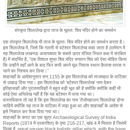
संस्कृत शिलालेख द्वारा ताज के मूलतः शिव मंदिर होने का समर्थन
एक संस्कृत शिलालेख भी ताज के मूलतः शिव मंदिर होने का समर्थन करता है।
इस शिलालेख में, जिसे कि गलती से बटेश्वर शिलालेख कहा जाता है (वर्तमान में
यह शिलालेख लखनऊ अजायबघर के सबसे ऊपर मंजिल स्थित कक्ष में संरक्षित
है) में संदर्भित है, "एक विशाल शुभ्र शिव मंदिर भगवान शिव को ऐसा मोहित किया
कि उन्होंने वहाँ आने के बाद फिर कभी अपने मूल निवास स्थान कैलाश वापस न
जाने का निश्चय कर लिया।"
शाहजहाँ के आदेशानुसार सन् 1155 के इस शिलालेख को ताजमहल के वाटिका
से उखाड़ दिया गया। इस शिलालेख को 'बटेश्वर शिलालेख' नाम देकर
इतिहासज्ञों और पुरातत्वविज्ञों ने बहुत बड़ी भूल की है क्योंकि क्योंकि कहीं भी
कोई ऐसा अभिलेख नहीं है कि यह बटेश्वर में पाया गया था।
वास्तविकता तो यह है कि इस शिलालेख का नाम 'तेजोमहालय शिलालेख' होना
चाहिये क्योंकि यह ताज के वाटिका में जड़ा हुआ था और शाहजहाँ के आदेश से
इसे निकाल कर फेंक दिया गया था।
शाहजहाँ के कपट का एक सूत्र Archaeological Survey of India
Reports (1874 में प्रकाशित) के पृष्ठ 216-217, खंड 4 में मिलता है जिसमें
लिखा है, great square black balistic pillar which, with the base