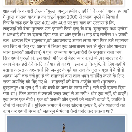
शाहजहाँ के दरबारी लेखक "मुल्ला अब्दुल हमीद लाहौरी" ने अपने "बादशाहनामा"
में मुग़ल शासक बादशाह का संपूर्ण वृतांत 1000 से ज़्यादा पृष्ठों मे लिखा है,
जिसके खंड एक के पृष्ठ 402 और 403 पर इस बात का उल्लेख है कि,
शाहजहाँ की बेगम मुमताज-उल-ज़मानी जिसे मृत्यु के बाद, बुरहानपुर मध्य प्रदेश
में अस्थाई तौर पर दफना दिया गया था और इसके 6 माह बाद तारीख़ 15 ज़मदी-
उल- अउवल दिन शुक्रवार,को अकबराबाद आगरा लाया गया फ़िर उसे महाराजा
जय सिंह से लिए गए, आगरा में स्थित एक असाधारण रूप से सुंदर और शानदार
भवन (इमारतें आलीशान) मे पुनः दफनाया गया,लाहौरी के अनुसार राजा जय
सिंह अपने पुरखों कि इस आली मंजिल से बेहद प्यार करते थे ,पर बादशाह के
दबाव मे वह इसे देने के लिए तैयार हो गए थे। इस बात कि पुष्टि के लिए यहाँ ये
बताना अत्यंत आवश्यक है कि जयपुर के पूर्व महाराज के गुप्त संग्रह में वे दोनो
आदेश अभी तक रखे हुए हैं जो शाहजहां द्वारा ताज भवन समर्पित करने के लिए
राजा जयसिंह को दिए गए थे। शाहजहाँ की बेगम अर्जुमंद बानो (मुमताज)
बुरहानपुर (म0प्र0) में 14वें बच्चे के जन्म के समय मरी। उसे वहीं दफना दिया
गया था। फिर आगरा में उसकी कब्र कहां से आ गयी? और एक नहीं, दो कब्रें।
एक ऊपर एक नीचे। एक को असली और दूसरी को नकली कहते हैं, जबकि वे
दोनों ही नकली हैं। मुस्लिम समाज में कब्र खोदना कुफ्र है, और शाहजहाँ यह
काम कर अपनी बेगम को जहन्नुम में भेजना कैसे पसंद कर सकता था?