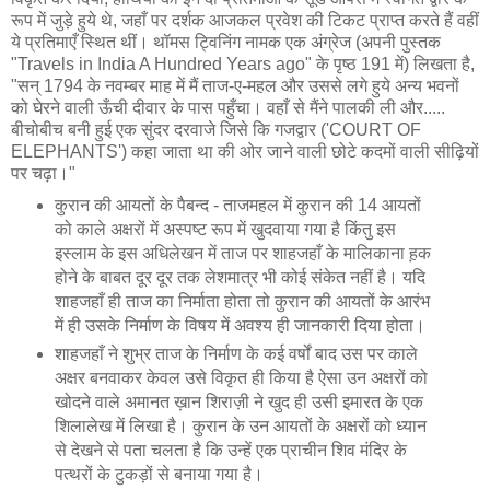
रूप में जुड़े हुये थे, जहाँ पर दर्शक आजकल प्रवेश की टिकट प्राप्त करते हैं वहीं
ये प्रतिमाएँ स्थित थीं। थॉमस ट्विनिंग नामक एक अंग्रेज (अपनी पुस्तक
"Travels in India A Hundred Years ago" के पृष्ठ 191 में) लिखता है,
"सन् 1794 के नवम्बर माह में मैं ताज-ए-महल और उससे लगे हुये अन्य भवनों
को घेरने वाली ऊँची दीवार के पास पहुँचा। वहाँ से मैंने पालकी ली और.....
बीचोबीच बनी हुई एक सुंदर दरवाजे जिसे कि गजद्वार ('COURT OF
ELEPHANTS') कहा जाता था की ओर जाने वाली छोटे कदमों वाली सीढ़ियों
पर चढ़ा।"
कुरान की आयतों के पैबन्द - ताजमहल में कुरान की 14 आयतों
को काले अक्षरों में अस्पष्ट रूप में खुदवाया गया है किंतु इस
इस्लाम के इस अधिलेखन में ताज पर शाहजहाँ के मालिकाना ह़क
होने के बाबत दूर दूर तक लेशमात्र भी कोई संकेत नहीं है। यदि
शाहजहाँ ही ताज का निर्माता होता तो कुरान की आयतों के आरंभ
में ही उसके निर्माण के विषय में अवश्य ही जानकारी दिया होता।
शाहजहाँ ने शुभ्र ताज के निर्माण के कई वर्षों बाद उस पर काले
अक्षर बनवाकर केवल उसे विकृत ही किया है ऐसा उन अक्षरों को
खोदने वाले अमानत ख़ान शिराज़ी ने खुद ही उसी इमारत के एक
शिलालेख में लिखा है। कुरान के उन आयतों के अक्षरों को ध्यान
से देखने से पता चलता है कि उन्हें एक प्राचीन शिव मंदिर के
पत्थरों के टुकड़ों से बनाया गया है।