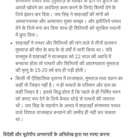
संगमरमर पत्थर तथा (मुमताज़ के मकब़रे के ढोंग पर कुरान की
आयतें खोदने का अपवित्र काम करने के लिये) शिल्पी देने के
लिये इंकार कर दिया। जय सिंह ने शाहजहाँ की मांगों को
अपमानजनक और अत्याचार युक्त समझा। और इसीलिये पत्थर
देने के लिये मना कर दिया साथ ही शिल्पियों को सुरक्षित स्थानों
में छुपा दिया।
शाहजहाँ ने पत्थर और शिल्पियों की मांग वाले ये तीनों फ़रमान
मुमताज़ की मौत के बाद के दो वर्षों में जारी किया था। यदि
सचमुच में शाहजहाँ ने ताजमहल को 22 साल की अवधि में
बनवाया होता तो पत्थरों और शिल्पियों की आवश्यकता मुमताज़
की मृत्यु के 15-20 वर्ष बाद ही पड़ी होती।
किसी भी ऐतिहासिक वृतान्त में ताजमहल, मुमताज़ तथा दफ़न का
कहीं भी जिक्र नहीं है। न ही पत्थरों के परिमाण और दाम का
कहीं जिक्र है। इससे सिद्ध होता है कि पहले से ही निर्मित भवन
को कपट रूप देने के लिये केवल थोड़े से पत्थरों की जरूरत
थी। जय सिंह के सहयोग के अभाव में शाहजहाँ संगमरमर पत्थर
वाले विशाल ताजमहल बनवाने की उम्मीद ही नहीं कर सकता
था।
विदेशी और यूरोपीय अभ्यागतों के अभिलेख द्वारा मत स्‍पष्‍ट करना