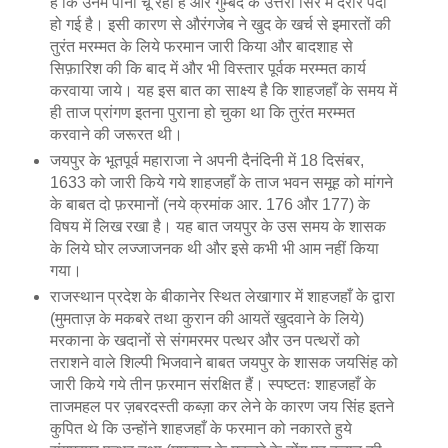
हैं कि उनमें पानी चू रहा है और गुम्बद के उत्तरी सिरे में दरार पैदा
हो गई है। इसी कारण से औरंगजेब ने खुद के खर्च से इमारतों की
तुरंत मरम्मत के लिये फरमान जारी किया और बादशाह से
सिफ़ारिश की कि बाद में और भी विस्तार पूर्वक मरम्मत कार्य
करवाया जाये। यह इस बात का साक्ष्य है कि शाहजहाँ के समय में
ही ताज प्रांगण इतना पुराना हो चुका था कि तुरंत मरम्मत
करवाने की जरूरत थी।
जयपुर के भूतपूर्व महाराजा ने अपनी दैनंदिनी में 18 दिसंबर,
1633 को जारी किये गये शाहजहाँ के ताज भवन समूह को मांगने
के बाबत दो फ़रमानों (नये क्रमांक आर. 176 और 177) के
विषय में लिख रखा है। यह बात जयपुर के उस समय के शासक
के लिये घोर लज्जाजनक थी और इसे कभी भी आम नहीं किया
गया।
राजस्थान प्रदेश के बीकानेर स्थित लेखागार में शाहजहाँ के द्वारा
(मुमताज़ के मकबरे तथा कुरान की आयतें खुदवाने के लिये)
मरकाना के खदानों से संगमरमर पत्थर और उन पत्थरों को
तराशने वाले शिल्पी भिजवाने बाबत जयपुर के शासक जयसिंह को
जारी किये गये तीन फ़रमान संरक्षित हैं। स्पष्टतः शाहजहाँ के
ताजमहल पर ज़बरदस्ती कब्ज़ा कर लेने के कारण जय सिंह इतने
कुपित थे कि उन्होंने शाहजहाँ के फरमान को नकारते हुये