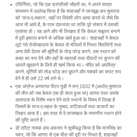
टॉवेर्नियर, जो कि एक फ्रांसीसी जौहरी था, ने अपने यात्रा
संस्मरण में उल्लेख किया है कि शाहजहाँ ने जानबूझ कर मुमताज़
को 'ताज-ए-मकान', जहाँ पर विदेशी लोग आया करते थे जैसे कि
आज भी आते हैं, के पास दफ़नाया था ताकि पूरे संसार में उसकी
प्रशंसा हो। वह आगे और भी लिखता है कि केवल चबूतरा बनाने
में पूरी इमारत बनाने से अधिक खर्च हुआ था। शाहजहाँ ने केवल
लूटे गये तेजोमहालय के केवल दो मंजिलों में स्थित शिवलिंगों तथा
अन्य देवी देवता की मूर्तियों के तोड़ फोड़ करने, उस स्थान को
कब्र का रूप देने और वहाँ के महराबों तथा दीवारों पर कुरान की
आयतें खुदवाने के लिये ही खर्च किया था। मंदिर को अपवित्र
करने, मूर्तियों को तोड़ फोड़ कर छुपाने और मकब़रे का कपट रूप
देने में ही उसे 22 वर्ष लगे थे।
एक अंग्रेज अभ्यागत पीटर मुंडी ने सन् 1632 में (अर्थात् मुमताज
की मौत को जब केवल एक ही साल हुआ था) आगरा तथा उसके
आसपास के विशेष ध्यान देने वाले स्थानों के विषय में लिखा है
जिसमें के ताज-ए-महल के गुम्बद, वाटिकाओं तथा बाजारों का
जिक्र आया है। इस तरह से वे ताजमहल के स्मरणीय स्थान होने
की पुष्टि करते हैं।
डी लॉएट नामक डच अफसर ने सूचीबद्ध किया है कि मानसिंह का
भवन, जो कि आगरा से एक मील की दूरी पर स्थित है, शाहजहाँ