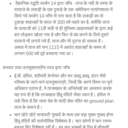
वैज्ञानिक पद्धति कार्बन 14 द्वारा जाँच - ताज के नदी के तरफ के
दरवाजे के लकड़ी के एक टुकड़े के एक अमेरिकन प्रयोगशाला में
किये गये कार्बन 14 जाँच से पता चला है कि लकड़ी का वो
टुकड़ा शाहजहाँ के काल से 300 वर्ष पहले का है, क्योंकि ताज
के दरवाजों को 11वी सदी से ही मुस्लिम आक्रामकों के द्वारा कई
बार तोड़कर खोला गया है और फिर से बंद करने के लिये दूसरे
दरवाजे भी लगाये गये हैं, ताज और भी पुराना हो सकता है।
असल में ताज को सन् 1115 में अर्थात् शाहजहाँ के समय से
लगभग 500 वर्ष पूर्व बनवाया गया था।
बनावट तथा वास्तुशास्त्रीय तथ्य द्वारा जॉच
ई.बी. हॉवेल, श्रीमती केनोयर और सर डब्लू.डब्लू. हंटर जैसे
पश्चिम के जाने माने वास्तुशास्त्री, जिन्हें कि अपने विषय पर पूर्ण
अधिकार प्राप्त है, ने ताजमहल के अभिलेखों का अध्ययन करके
यह राय दी है कि ताजमहल हिंदू मंदिरों जैसा भवन है। हॉवेल ने
तर्क दिया है कि जावा देश के चांदी सेवा मंदिर का ground plan
ताज के समान है।
चार छोटे छोटे सजावटी गुम्बदों के मध्य एक बड़ा मुख्य गुम्बद होना
हिंदू मंदिरों की सार्वभौमिक विशेषता है। चार कोणों में चार स्तम्भ
बनाना हिंदू विशेषता रही है। इन चार स्तम्भों से दिन में चौकसी