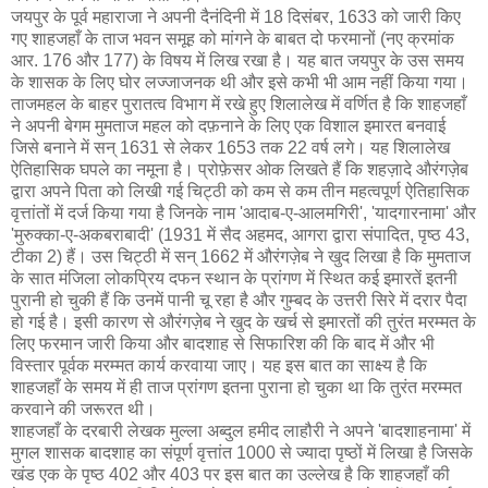
जयपुर के पूर्व महाराजा ने अपनी दैनंदिनी में 18 दिसंबर, 1633 को जारी किए
गए शाहजहाँ के ताज भवन समूह को मांगने के बाबत दो फरमानों (नए क्रमांक
आर. 176 और 177) के विषय में लिख रखा है। यह बात जयपुर के उस समय
के शासक के लिए घोर लज्जाजनक थी और इसे कभी भी आम नहीं किया गया।
ताजमहल के बाहर पुरातत्व विभाग में रखे हुए शिलालेख में वर्णित है कि शाहजहाँ
ने अपनी बेगम मुमताज महल को दफ़नाने के लिए एक विशाल इमारत बनवाई
जिसे बनाने में सन् 1631 से लेकर 1653 तक 22 वर्ष लगे। यह शिलालेख
ऐतिहासिक घपले का नमूना है। प्रोफ़ेसर ओक लिखते हैं कि शहज़ादे औरंगज़ेब
द्वारा अपने पिता को लिखी गई चिट्ठी को कम से कम तीन महत्वपूर्ण ऐतिहासिक
वृत्तांतों में दर्ज किया गया है जिनके नाम 'आदाब-ए-आलमगिरी', 'यादगारनामा' और
'मुरुक्का-ए-अकबराबादी' (1931 में सैद अहमद, आगरा द्वारा संपादित, पृष्ठ 43,
टीका 2) हैं। उस चिट्ठी में सन् 1662 में औरंगज़ेब ने खुद लिखा है कि मुमताज
के सात मंजिला लोकप्रिय दफन स्थान के प्रांगण में स्थित कई इमारतें इतनी
पुरानी हो चुकी हैं कि उनमें पानी चू रहा है और गुम्बद के उत्तरी सिरे में दरार पैदा
हो गई है। इसी कारण से औरंगज़ेब ने खुद के खर्च से इमारतों की तुरंत मरम्मत के
लिए फरमान जारी किया और बादशाह से सिफारिश की कि बाद में और भी
विस्तार पूर्वक मरम्मत कार्य करवाया जाए। यह इस बात का साक्ष्य है कि
शाहजहाँ के समय में ही ताज प्रांगण इतना पुराना हो चुका था कि तुरंत मरम्मत
करवाने की जरूरत थी।
शाहजहाँ के दरबारी लेखक मुल्ला अब्दुल हमीद लाहौरी ने अपने 'बादशाहनामा' में
मुगल शासक बादशाह का संपूर्ण वृत्तांत 1000 से ज्यादा पृष्ठों में लिखा है जिसके
खंड एक के पृष्ठ 402 और 403 पर इस बात का उल्लेख है कि शाहजहाँ की