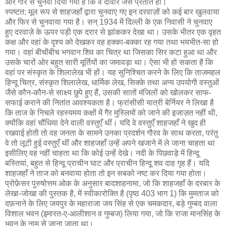
और गारे से चुनवा दिया गया है कि वे दीवार जैसे प्रतीत हों।
स्पष्टत: मूल रूप से शाहजहाँ द्वारा चुनवाए गए इन दरवाज़ों को कई बार खुलवाया
और फिर से चुनवाया गया है। सन् 1934 में दिल्ली के एक निवासी ने चुनवाए
हुए दरवाज़े के ऊपर पड़ी एक दरार से झांककर देखा था। उसके भीतर एक वृहत
कक्ष और वहां के दृश्य को देखकर वह हक्का-बक्का रह गया तथा भयभीत-सा हो
गया। वहां बीचोंबीच भगवान शिव का चित्र था जिसका सिर कटा हुआ था और
उसके चारों ओर बहुत सारी मूर्तियों का जमावड़ा था। ऐसा भी हो सकता है कि
वहां पर संस्कृत के शिलालेख भी हों। यह सुनिश्चित करने के लिए कि ताजमहल
हिन्दू चित्र, संस्कृत शिलालेख, धार्मिक लेख, सिक्के तथा अन्य उपयोगी वस्तुओं
जैसे कौन-कौन-से साक्ष्य छुपे हुए हैं, उसकी सातों मंजिलों को खोलकर साफ-
सफाई कराने की नितांत आवश्यकता है। फ्रांसीसी यात्री बेर्नियर ने लिखा है
कि ताज के निचले रहस्यमय कक्षों में गैर मुस्लिमों को जाने की इजाज़त नहीं थी,
क्योंकि वहां चौंधिया देने वाली वस्तुएँ थीं। यदि वे वस्तुएँ शाहजहाँ ने खुद ही
रखवाई होती तो वह जनता के सामने उनका प्रदर्शन गौरव के साथ करता, परंतु
वे तो लूटी हुई वस्तुएँ थीं और शाहजहाँ उन्हें अपने खजाने में ले जाना चाहता था
इसीलिए वह नहीं चाहता था कि कोई उन्हें देखे। नदी के पिछवाड़े में हिन्दू
बस्तियां, बहुत से हिन्दू प्राचीन घाट और प्राचीन हिन्दू शव दाह गृह हैं। यदि
शाहजहाँ ने ताज को बनवाया होता तो इन सबको नष्ट कर दिया गया होता।
प्रोफ़ेसर पुरुषोत्तम ओक के अनुसार बादशाहनामा, जो कि शाहजहाँ के दरबार के
लेखा-जोखा की पुस्तक है, में स्वीकारोक्ति है (पृष्ठ 403 भाग 1) कि मुमताज को
दफ़नाने के लिए जयपुर के महाराजा जय सिंह से एक चमकदार, बड़े गुम्बद वाला
विशाल भवन (इमारत-ए-आलीशान व गुम्बज) लिया गया, जो कि राजा मानसिंह के
भवन के नाम से जाना जाता था।