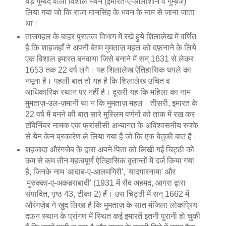
बड़े गुम्बद वाला विशाल भवन (इमारत-ए-आलीशान व गुम्ब़ज)
लिया गया जो कि राजा मानसिंह के भवन के नाम से जाना जाता
था।
ताजमहल के बाहर पुरातत्व विभाग में रखे हुये शिलालेख में वर्णित
है कि शाहजहाँ ने अपनी बेग़म मुमताज़ महल को दफ़नाने के लिये
एक विशाल इमारत बनवाया जिसे बनाने में सन् 1631 से लेकर
1653 तक 22 वर्ष लगे। यह शिलालेख ऐतिहासिक घपले का
नमूना है। पहली बात तो यह है कि शिलालेख उचित व
आधिकारिक स्थान पर नहीं है। दूसरी यह कि महिला का नाम
मुमताज़-उल-ज़मानी था न कि मुमताज़ महल। तीसरी, इमारत के
22 वर्ष में बनने की बात सारे मुस्लिम वर्णनों को ताक में रख कर
टॉवेर्नियर नामक एक फ्रांसीसी अभ्यागत के अविश्वसनीय रुक्के
से येन केन प्रकारेण ले लिया गया है जो कि एक बेतुकी बात है।
शहजादा औरंगजेब के द्वारा अपने पिता को लिखी गई चिट्ठी को
कम से कम तीन महत्वपूर्ण ऐतिहासिक वृतान्तों में दर्ज किया गया
है, जिनके नाम 'आदाब-ए-आलमगिरी', 'यादगारनामा' और
'मुरुक्का-ए-अकब़राबादी' (1931 में सैद अहमद, आगरा द्वारा
संपादित, पृष्ठ 43, टीका 2) हैं। उस चिट्ठी में सन् 1662 में
औरंगज़ेब ने खुद लिखा है कि मुमताज़ के सात मंजिला लोकप्रिय
दफ़न स्थान के प्रांगण में स्थित कई इमारतें इतनी पुरानी हो चुकी