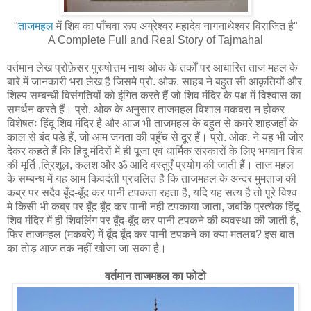
"
ताजमहल
में शिव का पाँचवा रूप अग्रेश्वर महादेव नागनाथेश्वर विराजित है"
A Complete Full and Real Story of Tajmahal
वर्तमान लेख प्रोफ़ेसर पुरुषोत्तम नाथ ओक के तर्कों पर आधारित ताज महल के
बारे में जानकारी भरा लेख है जिसमे प्रो. ओक. साहब ने बहुत सी आकृतियों और
शिल्प सम्बन्धी विसंगतियों को इंगित करते हैं जो शिव मंदिर के पक्ष में विश्वास का
समर्थन करते हैं। प्रो. ओक के अनुसार ताजमहल विशाल मकबरा न होकर
विशेषतः हिंदू शिव मंदिर है और आज भी ताजमहल के बहुत से कमरे शाहजहाँ के
काल से बंद पड़े हैं, जो आम जनता की पहुँच से दूर हैं। प्रो. ओक. ने यह भी जोर
देकर कहते हैं कि हिंदू मंदिरों में ही पूजा एवं धार्मिक संस्कारों के लिए भगवान शिव
की मूर्ति ,त्रिशूल, कलश और ॐ आदि वस्तुएँ प्रयोग की जाती हैं। ताज महल
के सम्बन्ध में यह आम किवदंती प्रचलित है कि ताजमहल के अन्दर मुमताज की
कब्र पर सदैव बूँद-बूँद कर पानी टपकता रहता है, यदि यह सत्य है तो पूरे विश्व
मे किसी भी कब्र पर बूँद बूँद कर पानी नही टपकाया जाता, जबकि प्रत्येक हिंदू
शिव मंदिर में ही शिवलिंग पर बूँद-बूँद कर पानी टपकने की व्यवस्था की जाती है,
फिर ताजमहल (मकबरे) में बूँद बूँद कर पानी टपकने का क्या मतलब? इस बात
का तोड़ आज तक नहीं खोजा जा सका है।
वर्तमान ताजमहल का फोटो