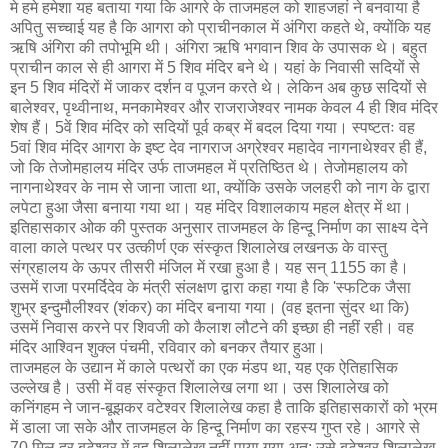
मे हमे हमेशा यह बताया गया कि आगरे के ताजमहल को शाहजहां ने बनवाया है
अपितु सच्चाई यह है कि आगरा को प्राचीनकाल में अंगिरा कहते थे, क्योंकि यह
ऋषि अंगिरा की तपोभूमि थी। अंगिरा ऋषि भगवान शिव के उपासक थे। बहुत
प्राचीन काल से ही आगरा में 5 शिव मंदिर बने थे। यहां के निवासी सदियों से
इन 5 शिव मंदिरों में जाकर दर्शन व पूजन करते थे। लेकिन अब कुछ सदियों से
बालेश्वर, पृथ्वीनाथ, मनकामेश्वर और राजराजेश्वर नामक केवल 4 ही शिव मंदिर
शेष हैं। 5वें शिव मंदिर को सदियों पूर्व कब्र में बदल दिया गया। स्पष्टतः वह
5वां शिव मंदिर आगरा के इष्ट देव नागराज अग्रेश्वर महादेव नागनाथेश्वर ही हैं,
जो कि तेजोमहालय मंदिर उर्फ ताजमहल में प्रतिष्ठित थे। तेजोमहालय को
नागनाथेश्वर के नाम से जाना जाता था, क्योंकि उसके जलहरी को नाग के द्वारा
लपेटा हुआ जैसा बनाया गया था। यह मंदिर विशालकाय महल क्षेत्र में था।
इतिहासकार ओक की पुस्तक अनुसार ताजमहल के हिन्दू निर्माण का साक्ष्य देने
वाला काले पत्थर पर उत्कीर्ण एक संस्कृत शिलालेख लखनऊ के वास्तु
संग्रहालय के ऊपर तीसरी मंजिल में रखा हुआ है। यह सन् 1155 का है।
उसमें राजा परमर्दिदेव के मंत्री संलक्षण द्वारा कहा गया है कि 'स्फटिक जैसा
शुभ्र इन्दुमौलीश्‍वर (शंकर) का मंदिर बनाया गया। (वह इतना सुंदर था कि)
उसमें निवास करने पर शिवजी को कैलाश लौटने की इच्छा ही नहीं रही। वह
मंदिर आश्‍विन शुक्ल पंचमी, रविवार को बनकर तैयार हुआ।
ताजमहल के उद्यान में काले पत्थरों का एक मंडप था, यह एक ऐतिहासिक
उल्लेख है। उसी में वह संस्कृत शिलालेख लगा था। उस शिलालेख को
कनिंगहम ने जान-बूझकर वटेश्वर शिलालेख कहा है ताकि इतिहासकारों को भ्रम
में डाला जा सके और ताजमहल के हिन्दू निर्माण का रहस्य गुप्त रहे। आगरे से
70 मिल दूर बटेश्वर में वह शिलालेख नहीं पाया गया अत: उसे बटेश्वर शिलालेख