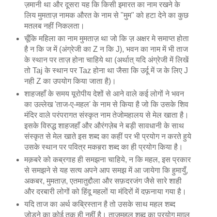
ज़मानी था और दूसरा यह कि किसी इमारत का नाम रखने के
लिय मुमताज़ नामक औरत के नाम से "मुम" को हटा देने का कुछ
मतलब नहीं निकलता।
चूँकि महिला का नाम मुमताज़ था जो कि ज़ अक्षर मे समाप्त होता
है न कि ज में (अंग्रेजी का Z न कि J), भवन का नाम में भी ताज
के स्थान पर ताज़ होना चाहिये था (अर्थात् यदि अंग्रेजी में लिखें
तो Taj के स्थान पर Taz होना था जैसा कि उर्दू में ज के लिए J
नही Z का उपयोग किया जाता है)।
शाहजहाँ के समय यूरोपीय देशों से आने वाले कई लोगों ने भवन
का उल्लेख 'ताज-ए-महल' के नाम से किया है जो कि उसके शिव
मंदिर वाले परंपरागत संस्कृत नाम तेजोमहालय से मेल खाता है।
इसके विरुद्ध शाहजहाँ और औरंगज़ेब ने बड़ी सावधानी के साथ
संस्कृत से मेल खाते इस शब्द का कहीं पर भी प्रयोग न करते हुये
उसके स्थान पर पवित्र मकब़रा शब्द का ही प्रयोग किया है।
मक़बरे को कब्रगाह ही समझना चाहिये, न कि महल, इस प्रकार
से समझने से यह सत्य अपने आप समझ में आ जायेगा कि हुमायुँ,
अकबर, मुमताज़, एतमातुद्दौला और सफ़दरजंग जैसे सारे शाही
और दरबारी लोगों को हिंदू महलों या मंदिरों में दफ़नाया गया है।
यदि ताज का अर्थ कब्रिस्तान है तो उसके साथ महल शब्द
जोड़ने का कोई तुक ही नहीं है। ताजमहल शब्द का प्रयोग मुग़ल