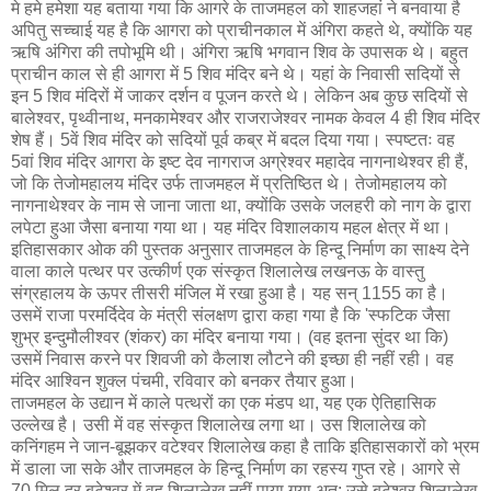
मे हमे हमेशा यह बताया गया कि आगरे के ताजमहल को शाहजहां ने बनवाया है
अपितु सच्चाई यह है कि आगरा को प्राचीनकाल में अंगिरा कहते थे, क्योंकि यह
ऋषि अंगिरा की तपोभूमि थी। अंगिरा ऋषि भगवान शिव के उपासक थे। बहुत
प्राचीन काल से ही आगरा में 5 शिव मंदिर बने थे। यहां के निवासी सदियों से
इन 5 शिव मंदिरों में जाकर दर्शन व पूजन करते थे। लेकिन अब कुछ सदियों से
बालेश्वर, पृथ्वीनाथ, मनकामेश्वर और राजराजेश्वर नामक केवल 4 ही शिव मंदिर
शेष हैं। 5वें शिव मंदिर को सदियों पूर्व कब्र में बदल दिया गया। स्पष्टतः वह
5वां शिव मंदिर आगरा के इष्ट देव नागराज अग्रेश्वर महादेव नागनाथेश्वर ही हैं,
जो कि तेजोमहालय मंदिर उर्फ ताजमहल में प्रतिष्ठित थे। तेजोमहालय को
नागनाथेश्वर के नाम से जाना जाता था, क्योंकि उसके जलहरी को नाग के द्वारा
लपेटा हुआ जैसा बनाया गया था। यह मंदिर विशालकाय महल क्षेत्र में था।
इतिहासकार ओक की पुस्तक अनुसार ताजमहल के हिन्दू निर्माण का साक्ष्य देने
वाला काले पत्थर पर उत्कीर्ण एक संस्कृत शिलालेख लखनऊ के वास्तु
संग्रहालय के ऊपर तीसरी मंजिल में रखा हुआ है। यह सन् 1155 का है।
उसमें राजा परमर्दिदेव के मंत्री संलक्षण द्वारा कहा गया है कि 'स्फटिक जैसा
शुभ्र इन्दुमौलीश्‍वर (शंकर) का मंदिर बनाया गया। (वह इतना सुंदर था कि)
उसमें निवास करने पर शिवजी को कैलाश लौटने की इच्छा ही नहीं रही। वह
मंदिर आश्‍विन शुक्ल पंचमी, रविवार को बनकर तैयार हुआ।
ताजमहल के उद्यान में काले पत्थरों का एक मंडप था, यह एक ऐतिहासिक
उल्लेख है। उसी में वह संस्कृत शिलालेख लगा था। उस शिलालेख को
कनिंगहम ने जान-बूझकर वटेश्वर शिलालेख कहा है ताकि इतिहासकारों को भ्रम
में डाला जा सके और ताजमहल के हिन्दू निर्माण का रहस्य गुप्त रहे। आगरे से
70 मिल दूर बटेश्वर में वह शिलालेख नहीं पाया गया अत: उसे बटेश्वर शिलालेख