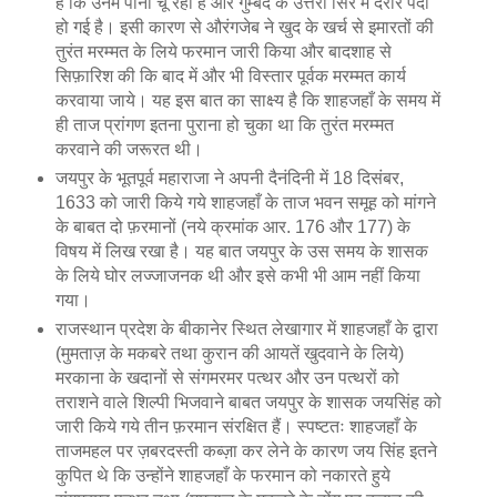
हैं कि उनमें पानी चू रहा है और गुम्बद के उत्तरी सिरे में दरार पैदा
हो गई है। इसी कारण से औरंगजेब ने खुद के खर्च से इमारतों की
तुरंत मरम्मत के लिये फरमान जारी किया और बादशाह से
सिफ़ारिश की कि बाद में और भी विस्तार पूर्वक मरम्मत कार्य
करवाया जाये। यह इस बात का साक्ष्य है कि शाहजहाँ के समय में
ही ताज प्रांगण इतना पुराना हो चुका था कि तुरंत मरम्मत
करवाने की जरूरत थी।
जयपुर के भूतपूर्व महाराजा ने अपनी दैनंदिनी में 18 दिसंबर,
1633 को जारी किये गये शाहजहाँ के ताज भवन समूह को मांगने
के बाबत दो फ़रमानों (नये क्रमांक आर. 176 और 177) के
विषय में लिख रखा है। यह बात जयपुर के उस समय के शासक
के लिये घोर लज्जाजनक थी और इसे कभी भी आम नहीं किया
गया।
राजस्थान प्रदेश के बीकानेर स्थित लेखागार में शाहजहाँ के द्वारा
(मुमताज़ के मकबरे तथा कुरान की आयतें खुदवाने के लिये)
मरकाना के खदानों से संगमरमर पत्थर और उन पत्थरों को
तराशने वाले शिल्पी भिजवाने बाबत जयपुर के शासक जयसिंह को
जारी किये गये तीन फ़रमान संरक्षित हैं। स्पष्टतः शाहजहाँ के
ताजमहल पर ज़बरदस्ती कब्ज़ा कर लेने के कारण जय सिंह इतने
कुपित थे कि उन्होंने शाहजहाँ के फरमान को नकारते हुये