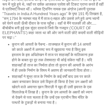
रूप में जुड़े हुये थे, जहाँ पर दर्शक आजकल प्रवेश की टिकट प्राप्त करते हैं वहीं
ये प्रतिमाएँ स्थित थीं। थॉमस ट्विनिंग नामक एक अंग्रेज (अपनी पुस्तक
"Travels in India A Hundred Years ago" के पृष्ठ 191 में) लिखता है,
"सन् 1794 के नवम्बर माह में मैं ताज-ए-महल और उससे लगे हुये अन्य भवनों
को घेरने वाली ऊँची दीवार के पास पहुँचा। वहाँ से मैंने पालकी ली और.....
बीचोबीच बनी हुई एक सुंदर दरवाजे जिसे कि गजद्वार ('COURT OF
ELEPHANTS') कहा जाता था की ओर जाने वाली छोटे कदमों वाली सीढ़ियों
पर चढ़ा।"
कुरान की आयतों के पैबन्द - ताजमहल में कुरान की 14 आयतों
को काले अक्षरों में अस्पष्ट रूप में खुदवाया गया है किंतु इस
इस्लाम के इस अधिलेखन में ताज पर शाहजहाँ के मालिकाना ह़क
होने के बाबत दूर दूर तक लेशमात्र भी कोई संकेत नहीं है। यदि
शाहजहाँ ही ताज का निर्माता होता तो कुरान की आयतों के आरंभ
में ही उसके निर्माण के विषय में अवश्य ही जानकारी दिया होता।
शाहजहाँ ने शुभ्र ताज के निर्माण के कई वर्षों बाद उस पर काले
अक्षर बनवाकर केवल उसे विकृत ही किया है ऐसा उन अक्षरों को
खोदने वाले अमानत ख़ान शिराज़ी ने खुद ही उसी इमारत के एक
शिलालेख में लिखा है। कुरान के उन आयतों के अक्षरों को ध्यान
से देखने से पता चलता है कि उन्हें एक प्राचीन शिव मंदिर के
पत्थरों के टुकड़ों से बनाया गया है।