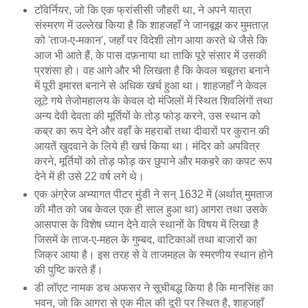
टॉवेर्नियर, जो कि एक फ्रांसीसी जौहरी था, ने अपने यात्रा
संस्मरण में उल्लेख किया है कि शाहजहाँ ने जानबूझ कर मुमताज़
को 'ताज-ए-मकान', जहाँ पर विदेशी लोग आया करते थे जैसे कि
आज भी आते हैं, के पास दफ़नाया था ताकि पूरे संसार में उसकी
प्रशंसा हो। वह आगे और भी लिखता है कि केवल चबूतरा बनाने
में पूरी इमारत बनाने से अधिक खर्च हुआ था। शाहजहाँ ने केवल
लूटे गये तेजोमहालय के केवल दो मंजिलों में स्थित शिवलिंगों तथा
अन्य देवी देवता की मूर्तियों के तोड़ फोड़ करने, उस स्थान को
कब्र का रूप देने और वहाँ के महराबों तथा दीवारों पर कुरान की
आयतें खुदवाने के लिये ही खर्च किया था। मंदिर को अपवित्र
करने, मूर्तियों को तोड़ फोड़ कर छुपाने और मकब़रे का कपट रूप
देने में ही उसे 22 वर्ष लगे थे।
एक अंग्रेज अभ्यागत पीटर मुंडी ने सन् 1632 में (अर्थात् मुमताज
की मौत को जब केवल एक ही साल हुआ था) आगरा तथा उसके
आसपास के विशेष ध्यान देने वाले स्थानों के विषय में लिखा है
जिसमें के ताज-ए-महल के गुम्बद, वाटिकाओं तथा बाजारों का
जिक्र आया है। इस तरह से वे ताजमहल के स्मरणीय स्थान होने
की पुष्टि करते हैं।
डी लॉएट नामक डच अफसर ने सूचीबद्ध किया है कि मानसिंह का
भवन, जो कि आगरा से एक मील की दूरी पर स्थित है, शाहजहाँ