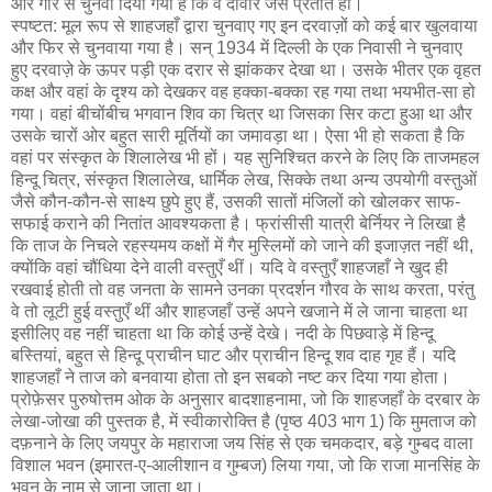
और गारे से चुनवा दिया गया है कि वे दीवार जैसे प्रतीत हों।
स्पष्टत: मूल रूप से शाहजहाँ द्वारा चुनवाए गए इन दरवाज़ों को कई बार खुलवाया
और फिर से चुनवाया गया है। सन् 1934 में दिल्ली के एक निवासी ने चुनवाए
हुए दरवाज़े के ऊपर पड़ी एक दरार से झांककर देखा था। उसके भीतर एक वृहत
कक्ष और वहां के दृश्य को देखकर वह हक्का-बक्का रह गया तथा भयभीत-सा हो
गया। वहां बीचोंबीच भगवान शिव का चित्र था जिसका सिर कटा हुआ था और
उसके चारों ओर बहुत सारी मूर्तियों का जमावड़ा था। ऐसा भी हो सकता है कि
वहां पर संस्कृत के शिलालेख भी हों। यह सुनिश्चित करने के लिए कि ताजमहल
हिन्दू चित्र, संस्कृत शिलालेख, धार्मिक लेख, सिक्के तथा अन्य उपयोगी वस्तुओं
जैसे कौन-कौन-से साक्ष्य छुपे हुए हैं, उसकी सातों मंजिलों को खोलकर साफ-
सफाई कराने की नितांत आवश्यकता है। फ्रांसीसी यात्री बेर्नियर ने लिखा है
कि ताज के निचले रहस्यमय कक्षों में गैर मुस्लिमों को जाने की इजाज़त नहीं थी,
क्योंकि वहां चौंधिया देने वाली वस्तुएँ थीं। यदि वे वस्तुएँ शाहजहाँ ने खुद ही
रखवाई होती तो वह जनता के सामने उनका प्रदर्शन गौरव के साथ करता, परंतु
वे तो लूटी हुई वस्तुएँ थीं और शाहजहाँ उन्हें अपने खजाने में ले जाना चाहता था
इसीलिए वह नहीं चाहता था कि कोई उन्हें देखे। नदी के पिछवाड़े में हिन्दू
बस्तियां, बहुत से हिन्दू प्राचीन घाट और प्राचीन हिन्दू शव दाह गृह हैं। यदि
शाहजहाँ ने ताज को बनवाया होता तो इन सबको नष्ट कर दिया गया होता।
प्रोफ़ेसर पुरुषोत्तम ओक के अनुसार बादशाहनामा, जो कि शाहजहाँ के दरबार के
लेखा-जोखा की पुस्तक है, में स्वीकारोक्ति है (पृष्ठ 403 भाग 1) कि मुमताज को
दफ़नाने के लिए जयपुर के महाराजा जय सिंह से एक चमकदार, बड़े गुम्बद वाला
विशाल भवन (इमारत-ए-आलीशान व गुम्बज) लिया गया, जो कि राजा मानसिंह के
भवन के नाम से जाना जाता था।