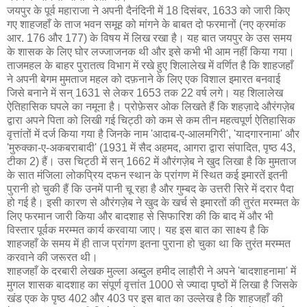
जयपुर के पूर्व महाराजा ने अपनी दैनंदिनी में 18 दिसंबर, 1633 को जारी किए
गए शाहजहाँ के ताज भवन समूह को मांगने के बाबत दो फरमानों (नए क्रमांक
आर. 176 और 177) के विषय में लिख रखा है। यह बात जयपुर के उस समय
के शासक के लिए घोर लज्जाजनक थी और इसे कभी भी आम नहीं किया गया।
ताजमहल के बाहर पुरातत्व विभाग में रखे हुए शिलालेख में वर्णित है कि शाहजहाँ
ने अपनी बेगम मुमताज महल को दफ़नाने के लिए एक विशाल इमारत बनवाई
जिसे बनाने में सन् 1631 से लेकर 1653 तक 22 वर्ष लगे। यह शिलालेख
ऐतिहासिक घपले का नमूना है। प्रोफ़ेसर ओक लिखते हैं कि शहज़ादे औरंगज़ेब
द्वारा अपने पिता को लिखी गई चिट्ठी को कम से कम तीन महत्वपूर्ण ऐतिहासिक
वृत्तांतों में दर्ज किया गया है जिनके नाम 'आदाब-ए-आलमगिरी', 'यादगारनामा' और
'मुरुक्का-ए-अकबराबादी' (1931 में सैद अहमद, आगरा द्वारा संपादित, पृष्ठ 43,
टीका 2) हैं। उस चिट्ठी में सन् 1662 में औरंगज़ेब ने खुद लिखा है कि मुमताज
के सात मंजिला लोकप्रिय दफन स्थान के प्रांगण में स्थित कई इमारतें इतनी
पुरानी हो चुकी हैं कि उनमें पानी चू रहा है और गुम्बद के उत्तरी सिरे में दरार पैदा
हो गई है। इसी कारण से औरंगज़ेब ने खुद के खर्च से इमारतों की तुरंत मरम्मत के
लिए फरमान जारी किया और बादशाह से सिफारिश की कि बाद में और भी
विस्तार पूर्वक मरम्मत कार्य करवाया जाए। यह इस बात का साक्ष्य है कि
शाहजहाँ के समय में ही ताज प्रांगण इतना पुराना हो चुका था कि तुरंत मरम्मत
करवाने की जरूरत थी।
शाहजहाँ के दरबारी लेखक मुल्ला अब्दुल हमीद लाहौरी ने अपने 'बादशाहनामा' में
मुगल शासक बादशाह का संपूर्ण वृत्तांत 1000 से ज्यादा पृष्ठों में लिखा है जिसके
खंड एक के पृष्ठ 402 और 403 पर इस बात का उल्लेख है कि शाहजहाँ की