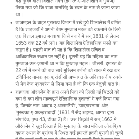
बड़े गुम्बद वाला विशाल भवन (इमारत-ए-आलीशान व गुम्ब़ज)
लिया गया जो कि राजा मानसिंह के भवन के नाम से जाना जाता
था।
ताजमहल के बाहर पुरातत्व विभाग में रखे हुये शिलालेख में वर्णित
है कि शाहजहाँ ने अपनी बेग़म मुमताज़ महल को दफ़नाने के लिये
एक विशाल इमारत बनवाया जिसे बनाने में सन् 1631 से लेकर
1653 तक 22 वर्ष लगे। यह शिलालेख ऐतिहासिक घपले का
नमूना है। पहली बात तो यह है कि शिलालेख उचित व
आधिकारिक स्थान पर नहीं है। दूसरी यह कि महिला का नाम
मुमताज़-उल-ज़मानी था न कि मुमताज़ महल। तीसरी, इमारत के
22 वर्ष में बनने की बात सारे मुस्लिम वर्णनों को ताक में रख कर
टॉवेर्नियर नामक एक फ्रांसीसी अभ्यागत के अविश्वसनीय रुक्के
से येन केन प्रकारेण ले लिया गया है जो कि एक बेतुकी बात है।
शहजादा औरंगजेब के द्वारा अपने पिता को लिखी गई चिट्ठी को
कम से कम तीन महत्वपूर्ण ऐतिहासिक वृतान्तों में दर्ज किया गया
है, जिनके नाम 'आदाब-ए-आलमगिरी', 'यादगारनामा' और
'मुरुक्का-ए-अकब़राबादी' (1931 में सैद अहमद, आगरा द्वारा
संपादित, पृष्ठ 43, टीका 2) हैं। उस चिट्ठी में सन् 1662 में
औरंगज़ेब ने खुद लिखा है कि मुमताज़ के सात मंजिला लोकप्रिय
दफ़न स्थान के प्रांगण में स्थित कई इमारतें इतनी पुरानी हो चुकी