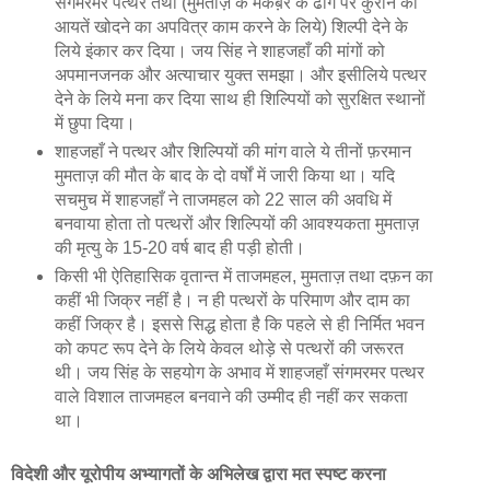
संगमरमर पत्थर तथा (मुमताज़ के मकब़रे के ढोंग पर कुरान की
आयतें खोदने का अपवित्र काम करने के लिये) शिल्पी देने के
लिये इंकार कर दिया। जय सिंह ने शाहजहाँ की मांगों को
अपमानजनक और अत्याचार युक्त समझा। और इसीलिये पत्थर
देने के लिये मना कर दिया साथ ही शिल्पियों को सुरक्षित स्थानों
में छुपा दिया।
शाहजहाँ ने पत्थर और शिल्पियों की मांग वाले ये तीनों फ़रमान
मुमताज़ की मौत के बाद के दो वर्षों में जारी किया था। यदि
सचमुच में शाहजहाँ ने ताजमहल को 22 साल की अवधि में
बनवाया होता तो पत्थरों और शिल्पियों की आवश्यकता मुमताज़
की मृत्यु के 15-20 वर्ष बाद ही पड़ी होती।
किसी भी ऐतिहासिक वृतान्त में ताजमहल, मुमताज़ तथा दफ़न का
कहीं भी जिक्र नहीं है। न ही पत्थरों के परिमाण और दाम का
कहीं जिक्र है। इससे सिद्ध होता है कि पहले से ही निर्मित भवन
को कपट रूप देने के लिये केवल थोड़े से पत्थरों की जरूरत
थी। जय सिंह के सहयोग के अभाव में शाहजहाँ संगमरमर पत्थर
वाले विशाल ताजमहल बनवाने की उम्मीद ही नहीं कर सकता
था।
विदेशी और यूरोपीय अभ्यागतों के अभिलेख द्वारा मत स्‍पष्‍ट करना