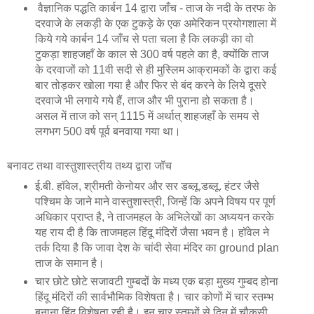
वैज्ञानिक पद्धति कार्बन 14 द्वारा जाँच - ताज के नदी के तरफ के
दरवाजे के लकड़ी के एक टुकड़े के एक अमेरिकन प्रयोगशाला में
किये गये कार्बन 14 जाँच से पता चला है कि लकड़ी का वो
टुकड़ा शाहजहाँ के काल से 300 वर्ष पहले का है, क्योंकि ताज
के दरवाजों को 11वी सदी से ही मुस्लिम आक्रामकों के द्वारा कई
बार तोड़कर खोला गया है और फिर से बंद करने के लिये दूसरे
दरवाजे भी लगाये गये हैं, ताज और भी पुराना हो सकता है।
असल में ताज को सन् 1115 में अर्थात् शाहजहाँ के समय से
लगभग 500 वर्ष पूर्व बनवाया गया था।
बनावट तथा वास्तुशास्त्रीय तथ्य द्वारा जॉच
ई.बी. हॉवेल, श्रीमती केनोयर और सर डब्लू.डब्लू. हंटर जैसे
पश्चिम के जाने माने वास्तुशास्त्री, जिन्हें कि अपने विषय पर पूर्ण
अधिकार प्राप्त है, ने ताजमहल के अभिलेखों का अध्ययन करके
यह राय दी है कि ताजमहल हिंदू मंदिरों जैसा भवन है। हॉवेल ने
तर्क दिया है कि जावा देश के चांदी सेवा मंदिर का ground plan
ताज के समान है।
चार छोटे छोटे सजावटी गुम्बदों के मध्य एक बड़ा मुख्य गुम्बद होना
हिंदू मंदिरों की सार्वभौमिक विशेषता है। चार कोणों में चार स्तम्भ
बनाना हिंदू विशेषता रही है। इन चार स्तम्भों से दिन में चौकसी