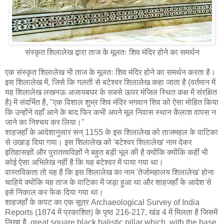
संस्कृत शिलालेख द्वारा ताज के मूलतः शिव मंदिर होने का समर्थन
एक संस्कृत शिलालेख भी ताज के मूलतः शिव मंदिर होने का समर्थन करता है।
इस शिलालेख में, जिसे कि गलती से बटेश्वर शिलालेख कहा जाता है (वर्तमान में
यह शिलालेख लखनऊ अजायबघर के सबसे ऊपर मंजिल स्थित कक्ष में संरक्षित
है) में संदर्भित है, "एक विशाल शुभ्र शिव मंदिर भगवान शिव को ऐसा मोहित किया
कि उन्होंने वहाँ आने के बाद फिर कभी अपने मूल निवास स्थान कैलाश वापस न
जाने का निश्चय कर लिया।"
शाहजहाँ के आदेशानुसार सन् 1155 के इस शिलालेख को ताजमहल के वाटिका
से उखाड़ दिया गया। इस शिलालेख को 'बटेश्वर शिलालेख' नाम देकर
इतिहासज्ञों और पुरातत्वविज्ञों ने बहुत बड़ी भूल की है क्योंकि क्योंकि कहीं भी
कोई ऐसा अभिलेख नहीं है कि यह बटेश्वर में पाया गया था।
वास्तविकता तो यह है कि इस शिलालेख का नाम 'तेजोमहालय शिलालेख' होना
चाहिये क्योंकि यह ताज के वाटिका में जड़ा हुआ था और शाहजहाँ के आदेश से
इसे निकाल कर फेंक दिया गया था।
शाहजहाँ के कपट का एक सूत्र Archaeological Survey of India
Reports (1874 में प्रकाशित) के पृष्ठ 216-217, खंड 4 में मिलता है जिसमें
लिखा है, great square black balistic pillar which, with the base