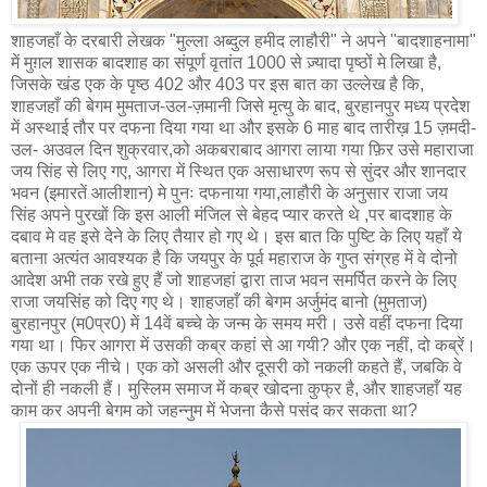
शाहजहाँ के दरबारी लेखक "मुल्ला अब्दुल हमीद लाहौरी" ने अपने "बादशाहनामा"
में मुग़ल शासक बादशाह का संपूर्ण वृतांत 1000 से ज़्यादा पृष्ठों मे लिखा है,
जिसके खंड एक के पृष्ठ 402 और 403 पर इस बात का उल्लेख है कि,
शाहजहाँ की बेगम मुमताज-उल-ज़मानी जिसे मृत्यु के बाद, बुरहानपुर मध्य प्रदेश
में अस्थाई तौर पर दफना दिया गया था और इसके 6 माह बाद तारीख़ 15 ज़मदी-
उल- अउवल दिन शुक्रवार,को अकबराबाद आगरा लाया गया फ़िर उसे महाराजा
जय सिंह से लिए गए, आगरा में स्थित एक असाधारण रूप से सुंदर और शानदार
भवन (इमारतें आलीशान) मे पुनः दफनाया गया,लाहौरी के अनुसार राजा जय
सिंह अपने पुरखों कि इस आली मंजिल से बेहद प्यार करते थे ,पर बादशाह के
दबाव मे वह इसे देने के लिए तैयार हो गए थे। इस बात कि पुष्टि के लिए यहाँ ये
बताना अत्यंत आवश्यक है कि जयपुर के पूर्व महाराज के गुप्त संग्रह में वे दोनो
आदेश अभी तक रखे हुए हैं जो शाहजहां द्वारा ताज भवन समर्पित करने के लिए
राजा जयसिंह को दिए गए थे। शाहजहाँ की बेगम अर्जुमंद बानो (मुमताज)
बुरहानपुर (म0प्र0) में 14वें बच्चे के जन्म के समय मरी। उसे वहीं दफना दिया
गया था। फिर आगरा में उसकी कब्र कहां से आ गयी? और एक नहीं, दो कब्रें।
एक ऊपर एक नीचे। एक को असली और दूसरी को नकली कहते हैं, जबकि वे
दोनों ही नकली हैं। मुस्लिम समाज में कब्र खोदना कुफ्र है, और शाहजहाँ यह
काम कर अपनी बेगम को जहन्नुम में भेजना कैसे पसंद कर सकता था?