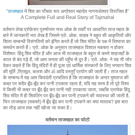
"
ताजमहल
में शिव का पाँचवा रूप अग्रेश्वर महादेव नागनाथेश्वर विराजित है"
A Complete Full and Real Story of Tajmahal
वर्तमान लेख प्रोफ़ेसर पुरुषोत्तम नाथ ओक के तर्कों पर आधारित ताज महल के
बारे में जानकारी भरा लेख है जिसमे प्रो. ओक. साहब ने बहुत सी आकृतियों और
शिल्प सम्बन्धी विसंगतियों को इंगित करते हैं जो शिव मंदिर के पक्ष में विश्वास का
समर्थन करते हैं। प्रो. ओक के अनुसार ताजमहल विशाल मकबरा न होकर
विशेषतः हिंदू शिव मंदिर है और आज भी ताजमहल के बहुत से कमरे शाहजहाँ के
काल से बंद पड़े हैं, जो आम जनता की पहुँच से दूर हैं। प्रो. ओक. ने यह भी जोर
देकर कहते हैं कि हिंदू मंदिरों में ही पूजा एवं धार्मिक संस्कारों के लिए भगवान शिव
की मूर्ति ,त्रिशूल, कलश और ॐ आदि वस्तुएँ प्रयोग की जाती हैं। ताज महल
के सम्बन्ध में यह आम किवदंती प्रचलित है कि ताजमहल के अन्दर मुमताज की
कब्र पर सदैव बूँद-बूँद कर पानी टपकता रहता है, यदि यह सत्य है तो पूरे विश्व
मे किसी भी कब्र पर बूँद बूँद कर पानी नही टपकाया जाता, जबकि प्रत्येक हिंदू
शिव मंदिर में ही शिवलिंग पर बूँद-बूँद कर पानी टपकने की व्यवस्था की जाती है,
फिर ताजमहल (मकबरे) में बूँद बूँद कर पानी टपकने का क्या मतलब? इस बात
का तोड़ आज तक नहीं खोजा जा सका है।
वर्तमान ताजमहल का फोटो