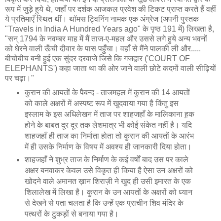
रूप में जुड़े हुये थे, जहाँ पर दर्शक आजकल प्रवेश की टिकट प्राप्त करते हैं वहीं
ये प्रतिमाएँ स्थित थीं। थॉमस ट्विनिंग नामक एक अंग्रेज (अपनी पुस्तक
"Travels in India A Hundred Years ago" के पृष्ठ 191 में) लिखता है,
"सन् 1794 के नवम्बर माह में मैं ताज-ए-महल और उससे लगे हुये अन्य भवनों
को घेरने वाली ऊँची दीवार के पास पहुँचा। वहाँ से मैंने पालकी ली और.....
बीचोबीच बनी हुई एक सुंदर दरवाजे जिसे कि गजद्वार ('COURT OF
ELEPHANTS') कहा जाता था की ओर जाने वाली छोटे कदमों वाली सीढ़ियों
पर चढ़ा।"
कुरान की आयतों के पैबन्द - ताजमहल में कुरान की 14 आयतों
को काले अक्षरों में अस्पष्ट रूप में खुदवाया गया है किंतु इस
इस्लाम के इस अधिलेखन में ताज पर शाहजहाँ के मालिकाना ह़क
होने के बाबत दूर दूर तक लेशमात्र भी कोई संकेत नहीं है। यदि
शाहजहाँ ही ताज का निर्माता होता तो कुरान की आयतों के आरंभ
में ही उसके निर्माण के विषय में अवश्य ही जानकारी दिया होता।
शाहजहाँ ने शुभ्र ताज के निर्माण के कई वर्षों बाद उस पर काले
अक्षर बनवाकर केवल उसे विकृत ही किया है ऐसा उन अक्षरों को
खोदने वाले अमानत ख़ान शिराज़ी ने खुद ही उसी इमारत के एक
शिलालेख में लिखा है। कुरान के उन आयतों के अक्षरों को ध्यान
से देखने से पता चलता है कि उन्हें एक प्राचीन शिव मंदिर के
पत्थरों के टुकड़ों से बनाया गया है।