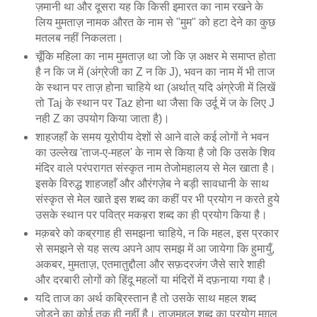
ज़मानी था और दूसरा यह कि किसी इमारत का नाम रखने के
लिय मुमताज़ नामक औरत के नाम से "मुम" को हटा देने का कुछ
मतलब नहीं निकलता।
चूँकि महिला का नाम मुमताज़ था जो कि ज़ अक्षर मे समाप्त होता
है न कि ज में (अंग्रेजी का Z न कि J), भवन का नाम में भी ताज
के स्थान पर ताज़ होना चाहिये था (अर्थात् यदि अंग्रेजी में लिखें
तो Taj के स्थान पर Taz होना था जैसा कि उर्दू में ज के लिए J
नही Z का उपयोग किया जाता है)।
शाहजहाँ के समय यूरोपीय देशों से आने वाले कई लोगों ने भवन
का उल्लेख 'ताज-ए-महल' के नाम से किया है जो कि उसके शिव
मंदिर वाले परंपरागत संस्कृत नाम तेजोमहालय से मेल खाता है।
इसके विरुद्ध शाहजहाँ और औरंगज़ेब ने बड़ी सावधानी के साथ
संस्कृत से मेल खाते इस शब्द का कहीं पर भी प्रयोग न करते हुये
उसके स्थान पर पवित्र मकब़रा शब्द का ही प्रयोग किया है।
मक़बरे को कब्रगाह ही समझना चाहिये, न कि महल, इस प्रकार
से समझने से यह सत्य अपने आप समझ में आ जायेगा कि हुमायुँ,
अकबर, मुमताज़, एतमातुद्दौला और सफ़दरजंग जैसे सारे शाही
और दरबारी लोगों को हिंदू महलों या मंदिरों में दफ़नाया गया है।
यदि ताज का अर्थ कब्रिस्तान है तो उसके साथ महल शब्द
जोड़ने का कोई तुक ही नहीं है। ताजमहल शब्द का प्रयोग मुग़ल