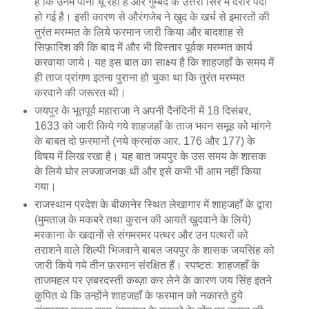
हैं कि उनमें पानी चू रहा है और गुम्बद के उत्तरी सिरे में दरार पैदा
हो गई है। इसी कारण से औरंगजेब ने खुद के खर्च से इमारतों की
तुरंत मरम्मत के लिये फरमान जारी किया और बादशाह से
सिफ़ारिश की कि बाद में और भी विस्तार पूर्वक मरम्मत कार्य
करवाया जाये। यह इस बात का साक्ष्य है कि शाहजहाँ के समय में
ही ताज प्रांगण इतना पुराना हो चुका था कि तुरंत मरम्मत
करवाने की जरूरत थी।
जयपुर के भूतपूर्व महाराजा ने अपनी दैनंदिनी में 18 दिसंबर,
1633 को जारी किये गये शाहजहाँ के ताज भवन समूह को मांगने
के बाबत दो फ़रमानों (नये क्रमांक आर. 176 और 177) के
विषय में लिख रखा है। यह बात जयपुर के उस समय के शासक
के लिये घोर लज्जाजनक थी और इसे कभी भी आम नहीं किया
गया।
राजस्थान प्रदेश के बीकानेर स्थित लेखागार में शाहजहाँ के द्वारा
(मुमताज़ के मकबरे तथा कुरान की आयतें खुदवाने के लिये)
मरकाना के खदानों से संगमरमर पत्थर और उन पत्थरों को
तराशने वाले शिल्पी भिजवाने बाबत जयपुर के शासक जयसिंह को
जारी किये गये तीन फ़रमान संरक्षित हैं। स्पष्टतः शाहजहाँ के
ताजमहल पर ज़बरदस्ती कब्ज़ा कर लेने के कारण जय सिंह इतने
कुपित थे कि उन्होंने शाहजहाँ के फरमान को नकारते हुये