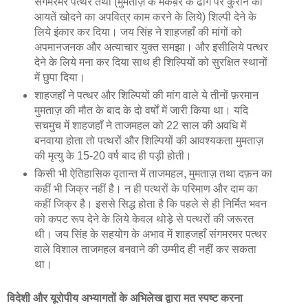
संगमरमर पत्थर तथा (मुमताज़ के मकब़रे के ढोंग पर कुरान की
आयतें खोदने का अपवित्र काम करने के लिये) शिल्पी देने के
लिये इंकार कर दिया। जय सिंह ने शाहजहाँ की मांगों को
अपमानजनक और अत्याचार युक्त समझा। और इसीलिये पत्थर
देने के लिये मना कर दिया साथ ही शिल्पियों को सुरक्षित स्थानों
में छुपा दिया।
शाहजहाँ ने पत्थर और शिल्पियों की मांग वाले ये तीनों फ़रमान
मुमताज़ की मौत के बाद के दो वर्षों में जारी किया था। यदि
सचमुच में शाहजहाँ ने ताजमहल को 22 साल की अवधि में
बनवाया होता तो पत्थरों और शिल्पियों की आवश्यकता मुमताज़
की मृत्यु के 15-20 वर्ष बाद ही पड़ी होती।
किसी भी ऐतिहासिक वृतान्त में ताजमहल, मुमताज़ तथा दफ़न का
कहीं भी जिक्र नहीं है। न ही पत्थरों के परिमाण और दाम का
कहीं जिक्र है। इससे सिद्ध होता है कि पहले से ही निर्मित भवन
को कपट रूप देने के लिये केवल थोड़े से पत्थरों की जरूरत
थी। जय सिंह के सहयोग के अभाव में शाहजहाँ संगमरमर पत्थर
वाले विशाल ताजमहल बनवाने की उम्मीद ही नहीं कर सकता
था।
विदेशी और यूरोपीय अभ्यागतों के अभिलेख द्वारा मत स्‍पष्‍ट करना