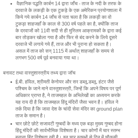
वैज्ञानिक पद्धति कार्बन 14 द्वारा जाँच - ताज के नदी के तरफ के
दरवाजे के लकड़ी के एक टुकड़े के एक अमेरिकन प्रयोगशाला में
किये गये कार्बन 14 जाँच से पता चला है कि लकड़ी का वो
टुकड़ा शाहजहाँ के काल से 300 वर्ष पहले का है, क्योंकि ताज
के दरवाजों को 11वी सदी से ही मुस्लिम आक्रामकों के द्वारा कई
बार तोड़कर खोला गया है और फिर से बंद करने के लिये दूसरे
दरवाजे भी लगाये गये हैं, ताज और भी पुराना हो सकता है।
असल में ताज को सन् 1115 में अर्थात् शाहजहाँ के समय से
लगभग 500 वर्ष पूर्व बनवाया गया था।
बनावट तथा वास्तुशास्त्रीय तथ्य द्वारा जॉच
ई.बी. हॉवेल, श्रीमती केनोयर और सर डब्लू.डब्लू. हंटर जैसे
पश्चिम के जाने माने वास्तुशास्त्री, जिन्हें कि अपने विषय पर पूर्ण
अधिकार प्राप्त है, ने ताजमहल के अभिलेखों का अध्ययन करके
यह राय दी है कि ताजमहल हिंदू मंदिरों जैसा भवन है। हॉवेल ने
तर्क दिया है कि जावा देश के चांदी सेवा मंदिर का ground plan
ताज के समान है।
चार छोटे छोटे सजावटी गुम्बदों के मध्य एक बड़ा मुख्य गुम्बद होना
हिंदू मंदिरों की सार्वभौमिक विशेषता है। चार कोणों में चार स्तम्भ
बनाना हिंदू विशेषता रही है। इन चार स्तम्भों से दिन में चौकसी