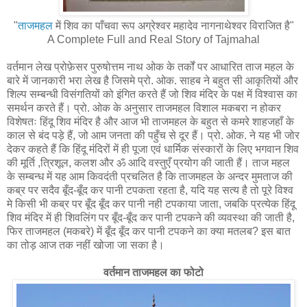
"
ताजमहल
में शिव का पाँचवा रूप अग्रेश्वर महादेव नागनाथेश्वर विराजित है"
A Complete Full and Real Story of Tajmahal
वर्तमान लेख प्रोफ़ेसर पुरुषोत्तम नाथ ओक के तर्कों पर आधारित ताज महल के
बारे में जानकारी भरा लेख है जिसमे प्रो. ओक. साहब ने बहुत सी आकृतियों और
शिल्प सम्बन्धी विसंगतियों को इंगित करते हैं जो शिव मंदिर के पक्ष में विश्वास का
समर्थन करते हैं। प्रो. ओक के अनुसार ताजमहल विशाल मकबरा न होकर
विशेषतः हिंदू शिव मंदिर है और आज भी ताजमहल के बहुत से कमरे शाहजहाँ के
काल से बंद पड़े हैं, जो आम जनता की पहुँच से दूर हैं। प्रो. ओक. ने यह भी जोर
देकर कहते हैं कि हिंदू मंदिरों में ही पूजा एवं धार्मिक संस्कारों के लिए भगवान शिव
की मूर्ति ,त्रिशूल, कलश और ॐ आदि वस्तुएँ प्रयोग की जाती हैं। ताज महल
के सम्बन्ध में यह आम किवदंती प्रचलित है कि ताजमहल के अन्दर मुमताज की
कब्र पर सदैव बूँद-बूँद कर पानी टपकता रहता है, यदि यह सत्य है तो पूरे विश्व
मे किसी भी कब्र पर बूँद बूँद कर पानी नही टपकाया जाता, जबकि प्रत्येक हिंदू
शिव मंदिर में ही शिवलिंग पर बूँद-बूँद कर पानी टपकने की व्यवस्था की जाती है,
फिर ताजमहल (मकबरे) में बूँद बूँद कर पानी टपकने का क्या मतलब? इस बात
का तोड़ आज तक नहीं खोजा जा सका है।
वर्तमान ताजमहल का फोटो