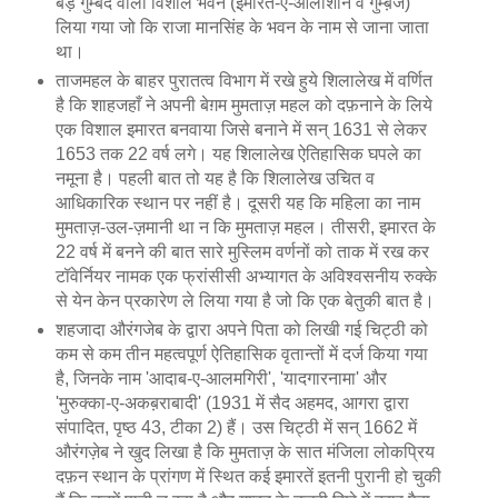
बड़े गुम्बद वाला विशाल भवन (इमारत-ए-आलीशान व गुम्ब़ज)
लिया गया जो कि राजा मानसिंह के भवन के नाम से जाना जाता
था।
ताजमहल के बाहर पुरातत्व विभाग में रखे हुये शिलालेख में वर्णित
है कि शाहजहाँ ने अपनी बेग़म मुमताज़ महल को दफ़नाने के लिये
एक विशाल इमारत बनवाया जिसे बनाने में सन् 1631 से लेकर
1653 तक 22 वर्ष लगे। यह शिलालेख ऐतिहासिक घपले का
नमूना है। पहली बात तो यह है कि शिलालेख उचित व
आधिकारिक स्थान पर नहीं है। दूसरी यह कि महिला का नाम
मुमताज़-उल-ज़मानी था न कि मुमताज़ महल। तीसरी, इमारत के
22 वर्ष में बनने की बात सारे मुस्लिम वर्णनों को ताक में रख कर
टॉवेर्नियर नामक एक फ्रांसीसी अभ्यागत के अविश्वसनीय रुक्के
से येन केन प्रकारेण ले लिया गया है जो कि एक बेतुकी बात है।
शहजादा औरंगजेब के द्वारा अपने पिता को लिखी गई चिट्ठी को
कम से कम तीन महत्वपूर्ण ऐतिहासिक वृतान्तों में दर्ज किया गया
है, जिनके नाम 'आदाब-ए-आलमगिरी', 'यादगारनामा' और
'मुरुक्का-ए-अकब़राबादी' (1931 में सैद अहमद, आगरा द्वारा
संपादित, पृष्ठ 43, टीका 2) हैं। उस चिट्ठी में सन् 1662 में
औरंगज़ेब ने खुद लिखा है कि मुमताज़ के सात मंजिला लोकप्रिय
दफ़न स्थान के प्रांगण में स्थित कई इमारतें इतनी पुरानी हो चुकी