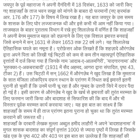
जयपुर के पूर्व महाराजा ने अपनी दैनंदिनी में 18 दिसंबर, 1633 को जारी किए
गए शाहजहाँ के ताज भवन समूह को मांगने के बाबत दो फरमानों (नए क्रमांक
आर. 176 और 177) के विषय में लिख रखा है। यह बात जयपुर के उस समय
के शासक के लिए घोर लज्जाजनक थी और इसे कभी भी आम नहीं किया गया।
ताजमहल के बाहर पुरातत्व विभाग में रखे हुए शिलालेख में वर्णित है कि शाहजहाँ
ने अपनी बेगम मुमताज महल को दफ़नाने के लिए एक विशाल इमारत बनवाई
जिसे बनाने में सन् 1631 से लेकर 1653 तक 22 वर्ष लगे। यह शिलालेख
ऐतिहासिक घपले का नमूना है। प्रोफ़ेसर ओक लिखते हैं कि शहज़ादे औरंगज़ेब
द्वारा अपने पिता को लिखी गई चिट्ठी को कम से कम तीन महत्वपूर्ण ऐतिहासिक
वृत्तांतों में दर्ज किया गया है जिनके नाम 'आदाब-ए-आलमगिरी', 'यादगारनामा' और
'मुरुक्का-ए-अकबराबादी' (1931 में सैद अहमद, आगरा द्वारा संपादित, पृष्ठ 43,
टीका 2) हैं। उस चिट्ठी में सन् 1662 में औरंगज़ेब ने खुद लिखा है कि मुमताज
के सात मंजिला लोकप्रिय दफन स्थान के प्रांगण में स्थित कई इमारतें इतनी
पुरानी हो चुकी हैं कि उनमें पानी चू रहा है और गुम्बद के उत्तरी सिरे में दरार पैदा
हो गई है। इसी कारण से औरंगज़ेब ने खुद के खर्च से इमारतों की तुरंत मरम्मत के
लिए फरमान जारी किया और बादशाह से सिफारिश की कि बाद में और भी
विस्तार पूर्वक मरम्मत कार्य करवाया जाए। यह इस बात का साक्ष्य है कि
शाहजहाँ के समय में ही ताज प्रांगण इतना पुराना हो चुका था कि तुरंत मरम्मत
करवाने की जरूरत थी।
शाहजहाँ के दरबारी लेखक मुल्ला अब्दुल हमीद लाहौरी ने अपने 'बादशाहनामा' में
मुगल शासक बादशाह का संपूर्ण वृत्तांत 1000 से ज्यादा पृष्ठों में लिखा है जिसके
खंड एक के पृष्ठ 402 और 403 पर इस बात का उल्लेख है कि शाहजहाँ की