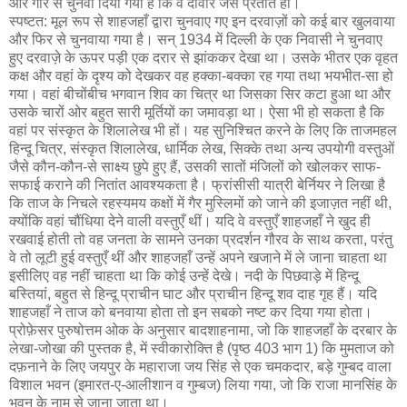
और गारे से चुनवा दिया गया है कि वे दीवार जैसे प्रतीत हों।
स्पष्टत: मूल रूप से शाहजहाँ द्वारा चुनवाए गए इन दरवाज़ों को कई बार खुलवाया
और फिर से चुनवाया गया है। सन् 1934 में दिल्ली के एक निवासी ने चुनवाए
हुए दरवाज़े के ऊपर पड़ी एक दरार से झांककर देखा था। उसके भीतर एक वृहत
कक्ष और वहां के दृश्य को देखकर वह हक्का-बक्का रह गया तथा भयभीत-सा हो
गया। वहां बीचोंबीच भगवान शिव का चित्र था जिसका सिर कटा हुआ था और
उसके चारों ओर बहुत सारी मूर्तियों का जमावड़ा था। ऐसा भी हो सकता है कि
वहां पर संस्कृत के शिलालेख भी हों। यह सुनिश्चित करने के लिए कि ताजमहल
हिन्दू चित्र, संस्कृत शिलालेख, धार्मिक लेख, सिक्के तथा अन्य उपयोगी वस्तुओं
जैसे कौन-कौन-से साक्ष्य छुपे हुए हैं, उसकी सातों मंजिलों को खोलकर साफ-
सफाई कराने की नितांत आवश्यकता है। फ्रांसीसी यात्री बेर्नियर ने लिखा है
कि ताज के निचले रहस्यमय कक्षों में गैर मुस्लिमों को जाने की इजाज़त नहीं थी,
क्योंकि वहां चौंधिया देने वाली वस्तुएँ थीं। यदि वे वस्तुएँ शाहजहाँ ने खुद ही
रखवाई होती तो वह जनता के सामने उनका प्रदर्शन गौरव के साथ करता, परंतु
वे तो लूटी हुई वस्तुएँ थीं और शाहजहाँ उन्हें अपने खजाने में ले जाना चाहता था
इसीलिए वह नहीं चाहता था कि कोई उन्हें देखे। नदी के पिछवाड़े में हिन्दू
बस्तियां, बहुत से हिन्दू प्राचीन घाट और प्राचीन हिन्दू शव दाह गृह हैं। यदि
शाहजहाँ ने ताज को बनवाया होता तो इन सबको नष्ट कर दिया गया होता।
प्रोफ़ेसर पुरुषोत्तम ओक के अनुसार बादशाहनामा, जो कि शाहजहाँ के दरबार के
लेखा-जोखा की पुस्तक है, में स्वीकारोक्ति है (पृष्ठ 403 भाग 1) कि मुमताज को
दफ़नाने के लिए जयपुर के महाराजा जय सिंह से एक चमकदार, बड़े गुम्बद वाला
विशाल भवन (इमारत-ए-आलीशान व गुम्बज) लिया गया, जो कि राजा मानसिंह के
भवन के नाम से जाना जाता था।