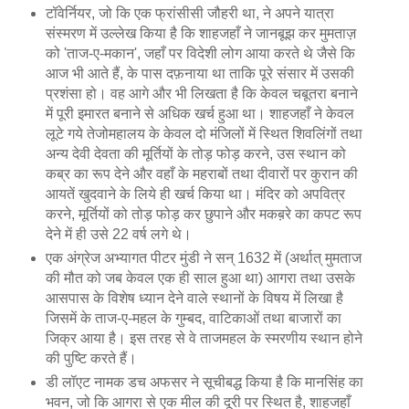
टॉवेर्नियर, जो कि एक फ्रांसीसी जौहरी था, ने अपने यात्रा
संस्मरण में उल्लेख किया है कि शाहजहाँ ने जानबूझ कर मुमताज़
को 'ताज-ए-मकान', जहाँ पर विदेशी लोग आया करते थे जैसे कि
आज भी आते हैं, के पास दफ़नाया था ताकि पूरे संसार में उसकी
प्रशंसा हो। वह आगे और भी लिखता है कि केवल चबूतरा बनाने
में पूरी इमारत बनाने से अधिक खर्च हुआ था। शाहजहाँ ने केवल
लूटे गये तेजोमहालय के केवल दो मंजिलों में स्थित शिवलिंगों तथा
अन्य देवी देवता की मूर्तियों के तोड़ फोड़ करने, उस स्थान को
कब्र का रूप देने और वहाँ के महराबों तथा दीवारों पर कुरान की
आयतें खुदवाने के लिये ही खर्च किया था। मंदिर को अपवित्र
करने, मूर्तियों को तोड़ फोड़ कर छुपाने और मकब़रे का कपट रूप
देने में ही उसे 22 वर्ष लगे थे।
एक अंग्रेज अभ्यागत पीटर मुंडी ने सन् 1632 में (अर्थात् मुमताज
की मौत को जब केवल एक ही साल हुआ था) आगरा तथा उसके
आसपास के विशेष ध्यान देने वाले स्थानों के विषय में लिखा है
जिसमें के ताज-ए-महल के गुम्बद, वाटिकाओं तथा बाजारों का
जिक्र आया है। इस तरह से वे ताजमहल के स्मरणीय स्थान होने
की पुष्टि करते हैं।
डी लॉएट नामक डच अफसर ने सूचीबद्ध किया है कि मानसिंह का
भवन, जो कि आगरा से एक मील की दूरी पर स्थित है, शाहजहाँ