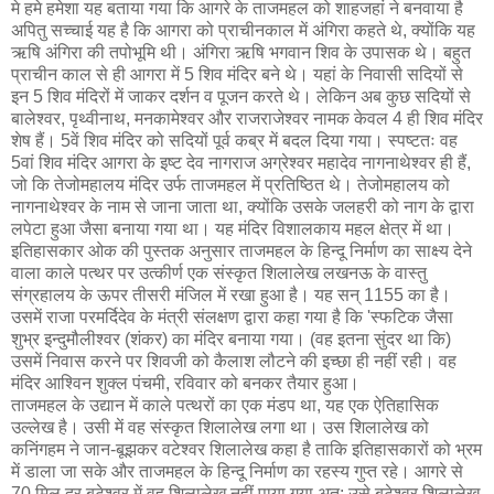
मे हमे हमेशा यह बताया गया कि आगरे के ताजमहल को शाहजहां ने बनवाया है
अपितु सच्चाई यह है कि आगरा को प्राचीनकाल में अंगिरा कहते थे, क्योंकि यह
ऋषि अंगिरा की तपोभूमि थी। अंगिरा ऋषि भगवान शिव के उपासक थे। बहुत
प्राचीन काल से ही आगरा में 5 शिव मंदिर बने थे। यहां के निवासी सदियों से
इन 5 शिव मंदिरों में जाकर दर्शन व पूजन करते थे। लेकिन अब कुछ सदियों से
बालेश्वर, पृथ्वीनाथ, मनकामेश्वर और राजराजेश्वर नामक केवल 4 ही शिव मंदिर
शेष हैं। 5वें शिव मंदिर को सदियों पूर्व कब्र में बदल दिया गया। स्पष्टतः वह
5वां शिव मंदिर आगरा के इष्ट देव नागराज अग्रेश्वर महादेव नागनाथेश्वर ही हैं,
जो कि तेजोमहालय मंदिर उर्फ ताजमहल में प्रतिष्ठित थे। तेजोमहालय को
नागनाथेश्वर के नाम से जाना जाता था, क्योंकि उसके जलहरी को नाग के द्वारा
लपेटा हुआ जैसा बनाया गया था। यह मंदिर विशालकाय महल क्षेत्र में था।
इतिहासकार ओक की पुस्तक अनुसार ताजमहल के हिन्दू निर्माण का साक्ष्य देने
वाला काले पत्थर पर उत्कीर्ण एक संस्कृत शिलालेख लखनऊ के वास्तु
संग्रहालय के ऊपर तीसरी मंजिल में रखा हुआ है। यह सन् 1155 का है।
उसमें राजा परमर्दिदेव के मंत्री संलक्षण द्वारा कहा गया है कि 'स्फटिक जैसा
शुभ्र इन्दुमौलीश्‍वर (शंकर) का मंदिर बनाया गया। (वह इतना सुंदर था कि)
उसमें निवास करने पर शिवजी को कैलाश लौटने की इच्छा ही नहीं रही। वह
मंदिर आश्‍विन शुक्ल पंचमी, रविवार को बनकर तैयार हुआ।
ताजमहल के उद्यान में काले पत्थरों का एक मंडप था, यह एक ऐतिहासिक
उल्लेख है। उसी में वह संस्कृत शिलालेख लगा था। उस शिलालेख को
कनिंगहम ने जान-बूझकर वटेश्वर शिलालेख कहा है ताकि इतिहासकारों को भ्रम
में डाला जा सके और ताजमहल के हिन्दू निर्माण का रहस्य गुप्त रहे। आगरे से
70 मिल दूर बटेश्वर में वह शिलालेख नहीं पाया गया अत: उसे बटेश्वर शिलालेख