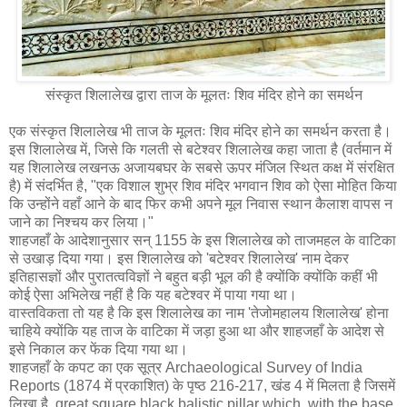
संस्कृत शिलालेख द्वारा ताज के मूलतः शिव मंदिर होने का समर्थन
एक संस्कृत शिलालेख भी ताज के मूलतः शिव मंदिर होने का समर्थन करता है।
इस शिलालेख में, जिसे कि गलती से बटेश्वर शिलालेख कहा जाता है (वर्तमान में
यह शिलालेख लखनऊ अजायबघर के सबसे ऊपर मंजिल स्थित कक्ष में संरक्षित
है) में संदर्भित है, "एक विशाल शुभ्र शिव मंदिर भगवान शिव को ऐसा मोहित किया
कि उन्होंने वहाँ आने के बाद फिर कभी अपने मूल निवास स्थान कैलाश वापस न
जाने का निश्चय कर लिया।"
शाहजहाँ के आदेशानुसार सन् 1155 के इस शिलालेख को ताजमहल के वाटिका
से उखाड़ दिया गया। इस शिलालेख को 'बटेश्वर शिलालेख' नाम देकर
इतिहासज्ञों और पुरातत्वविज्ञों ने बहुत बड़ी भूल की है क्योंकि क्योंकि कहीं भी
कोई ऐसा अभिलेख नहीं है कि यह बटेश्वर में पाया गया था।
वास्तविकता तो यह है कि इस शिलालेख का नाम 'तेजोमहालय शिलालेख' होना
चाहिये क्योंकि यह ताज के वाटिका में जड़ा हुआ था और शाहजहाँ के आदेश से
इसे निकाल कर फेंक दिया गया था।
शाहजहाँ के कपट का एक सूत्र Archaeological Survey of India
Reports (1874 में प्रकाशित) के पृष्ठ 216-217, खंड 4 में मिलता है जिसमें
लिखा है, great square black balistic pillar which, with the base