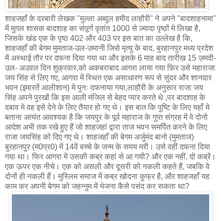
शाहजहाँ के दरबारी लेखक "मुल्ला अब्दुल हमीद लाहौरी" ने अपने "बादशाहनामा"
में मुग़ल शासक बादशाह का संपूर्ण वृतांत 1000 से ज़्यादा पृष्ठों मे लिखा है,
जिसके खंड एक के पृष्ठ 402 और 403 पर इस बात का उल्लेख है कि,
शाहजहाँ की बेगम मुमताज-उल-ज़मानी जिसे मृत्यु के बाद, बुरहानपुर मध्य प्रदेश
में अस्थाई तौर पर दफना दिया गया था और इसके 6 माह बाद तारीख़ 15 ज़मदी-
उल- अउवल दिन शुक्रवार,को अकबराबाद आगरा लाया गया फ़िर उसे महाराजा
जय सिंह से लिए गए, आगरा में स्थित एक असाधारण रूप से सुंदर और शानदार
भवन (इमारतें आलीशान) मे पुनः दफनाया गया,लाहौरी के अनुसार राजा जय
सिंह अपने पुरखों कि इस आली मंजिल से बेहद प्यार करते थे ,पर बादशाह के
दबाव मे वह इसे देने के लिए तैयार हो गए थे। इस बात कि पुष्टि के लिए यहाँ ये
बताना अत्यंत आवश्यक है कि जयपुर के पूर्व महाराज के गुप्त संग्रह में वे दोनो
आदेश अभी तक रखे हुए हैं जो शाहजहां द्वारा ताज भवन समर्पित करने के लिए
राजा जयसिंह को दिए गए थे। शाहजहाँ की बेगम अर्जुमंद बानो (मुमताज)
बुरहानपुर (म0प्र0) में 14वें बच्चे के जन्म के समय मरी। उसे वहीं दफना दिया
गया था। फिर आगरा में उसकी कब्र कहां से आ गयी? और एक नहीं, दो कब्रें।
एक ऊपर एक नीचे। एक को असली और दूसरी को नकली कहते हैं, जबकि वे
दोनों ही नकली हैं। मुस्लिम समाज में कब्र खोदना कुफ्र है, और शाहजहाँ यह
काम कर अपनी बेगम को जहन्नुम में भेजना कैसे पसंद कर सकता था?