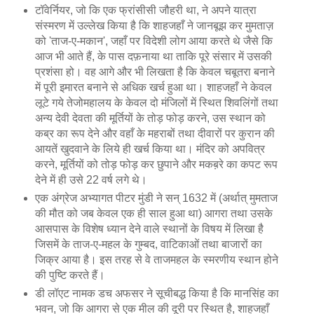
टॉवेर्नियर, जो कि एक फ्रांसीसी जौहरी था, ने अपने यात्रा
संस्मरण में उल्लेख किया है कि शाहजहाँ ने जानबूझ कर मुमताज़
को 'ताज-ए-मकान', जहाँ पर विदेशी लोग आया करते थे जैसे कि
आज भी आते हैं, के पास दफ़नाया था ताकि पूरे संसार में उसकी
प्रशंसा हो। वह आगे और भी लिखता है कि केवल चबूतरा बनाने
में पूरी इमारत बनाने से अधिक खर्च हुआ था। शाहजहाँ ने केवल
लूटे गये तेजोमहालय के केवल दो मंजिलों में स्थित शिवलिंगों तथा
अन्य देवी देवता की मूर्तियों के तोड़ फोड़ करने, उस स्थान को
कब्र का रूप देने और वहाँ के महराबों तथा दीवारों पर कुरान की
आयतें खुदवाने के लिये ही खर्च किया था। मंदिर को अपवित्र
करने, मूर्तियों को तोड़ फोड़ कर छुपाने और मकब़रे का कपट रूप
देने में ही उसे 22 वर्ष लगे थे।
एक अंग्रेज अभ्यागत पीटर मुंडी ने सन् 1632 में (अर्थात् मुमताज
की मौत को जब केवल एक ही साल हुआ था) आगरा तथा उसके
आसपास के विशेष ध्यान देने वाले स्थानों के विषय में लिखा है
जिसमें के ताज-ए-महल के गुम्बद, वाटिकाओं तथा बाजारों का
जिक्र आया है। इस तरह से वे ताजमहल के स्मरणीय स्थान होने
की पुष्टि करते हैं।
डी लॉएट नामक डच अफसर ने सूचीबद्ध किया है कि मानसिंह का
भवन, जो कि आगरा से एक मील की दूरी पर स्थित है, शाहजहाँ