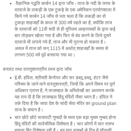
वैज्ञानिक पद्धति कार्बन 14 द्वारा जाँच - ताज के नदी के तरफ के
दरवाजे के लकड़ी के एक टुकड़े के एक अमेरिकन प्रयोगशाला में
किये गये कार्बन 14 जाँच से पता चला है कि लकड़ी का वो
टुकड़ा शाहजहाँ के काल से 300 वर्ष पहले का है, क्योंकि ताज
के दरवाजों को 11वी सदी से ही मुस्लिम आक्रामकों के द्वारा कई
बार तोड़कर खोला गया है और फिर से बंद करने के लिये दूसरे
दरवाजे भी लगाये गये हैं, ताज और भी पुराना हो सकता है।
असल में ताज को सन् 1115 में अर्थात् शाहजहाँ के समय से
लगभग 500 वर्ष पूर्व बनवाया गया था।
बनावट तथा वास्तुशास्त्रीय तथ्य द्वारा जॉच
ई.बी. हॉवेल, श्रीमती केनोयर और सर डब्लू.डब्लू. हंटर जैसे
पश्चिम के जाने माने वास्तुशास्त्री, जिन्हें कि अपने विषय पर पूर्ण
अधिकार प्राप्त है, ने ताजमहल के अभिलेखों का अध्ययन करके
यह राय दी है कि ताजमहल हिंदू मंदिरों जैसा भवन है। हॉवेल ने
तर्क दिया है कि जावा देश के चांदी सेवा मंदिर का ground plan
ताज के समान है।
चार छोटे छोटे सजावटी गुम्बदों के मध्य एक बड़ा मुख्य गुम्बद होना
हिंदू मंदिरों की सार्वभौमिक विशेषता है। चार कोणों में चार स्तम्भ
बनाना हिंदू विशेषता रही है। इन चार स्तम्भों से दिन में चौकसी