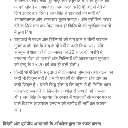
संगमरमर पत्थर तथा (मुमताज़ के मकब़रे के ढोंग पर कुरान की
आयतें खोदने का अपवित्र काम करने के लिये) शिल्पी देने के
लिये इंकार कर दिया। जय सिंह ने शाहजहाँ की मांगों को
अपमानजनक और अत्याचार युक्त समझा। और इसीलिये पत्थर
देने के लिये मना कर दिया साथ ही शिल्पियों को सुरक्षित स्थानों
में छुपा दिया।
शाहजहाँ ने पत्थर और शिल्पियों की मांग वाले ये तीनों फ़रमान
मुमताज़ की मौत के बाद के दो वर्षों में जारी किया था। यदि
सचमुच में शाहजहाँ ने ताजमहल को 22 साल की अवधि में
बनवाया होता तो पत्थरों और शिल्पियों की आवश्यकता मुमताज़
की मृत्यु के 15-20 वर्ष बाद ही पड़ी होती।
किसी भी ऐतिहासिक वृतान्त में ताजमहल, मुमताज़ तथा दफ़न का
कहीं भी जिक्र नहीं है। न ही पत्थरों के परिमाण और दाम का
कहीं जिक्र है। इससे सिद्ध होता है कि पहले से ही निर्मित भवन
को कपट रूप देने के लिये केवल थोड़े से पत्थरों की जरूरत
थी। जय सिंह के सहयोग के अभाव में शाहजहाँ संगमरमर पत्थर
वाले विशाल ताजमहल बनवाने की उम्मीद ही नहीं कर सकता
था।
विदेशी और यूरोपीय अभ्यागतों के अभिलेख द्वारा मत स्‍पष्‍ट करना