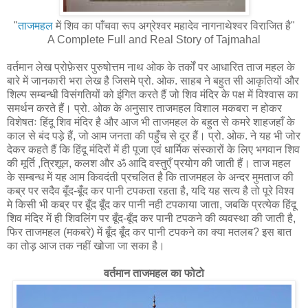
"
ताजमहल
में शिव का पाँचवा रूप अग्रेश्वर महादेव नागनाथेश्वर विराजित है"
A Complete Full and Real Story of Tajmahal
वर्तमान लेख प्रोफ़ेसर पुरुषोत्तम नाथ ओक के तर्कों पर आधारित ताज महल के
बारे में जानकारी भरा लेख है जिसमे प्रो. ओक. साहब ने बहुत सी आकृतियों और
शिल्प सम्बन्धी विसंगतियों को इंगित करते हैं जो शिव मंदिर के पक्ष में विश्वास का
समर्थन करते हैं। प्रो. ओक के अनुसार ताजमहल विशाल मकबरा न होकर
विशेषतः हिंदू शिव मंदिर है और आज भी ताजमहल के बहुत से कमरे शाहजहाँ के
काल से बंद पड़े हैं, जो आम जनता की पहुँच से दूर हैं। प्रो. ओक. ने यह भी जोर
देकर कहते हैं कि हिंदू मंदिरों में ही पूजा एवं धार्मिक संस्कारों के लिए भगवान शिव
की मूर्ति ,त्रिशूल, कलश और ॐ आदि वस्तुएँ प्रयोग की जाती हैं। ताज महल
के सम्बन्ध में यह आम किवदंती प्रचलित है कि ताजमहल के अन्दर मुमताज की
कब्र पर सदैव बूँद-बूँद कर पानी टपकता रहता है, यदि यह सत्य है तो पूरे विश्व
मे किसी भी कब्र पर बूँद बूँद कर पानी नही टपकाया जाता, जबकि प्रत्येक हिंदू
शिव मंदिर में ही शिवलिंग पर बूँद-बूँद कर पानी टपकने की व्यवस्था की जाती है,
फिर ताजमहल (मकबरे) में बूँद बूँद कर पानी टपकने का क्या मतलब? इस बात
का तोड़ आज तक नहीं खोजा जा सका है।
वर्तमान ताजमहल का फोटो