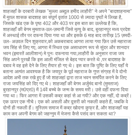
शाहजहाँ के दरबारी लेखक "मुल्ला अब्दुल हमीद लाहौरी" ने अपने "बादशाहनामा"
में मुग़ल शासक बादशाह का संपूर्ण वृतांत 1000 से ज़्यादा पृष्ठों मे लिखा है,
जिसके खंड एक के पृष्ठ 402 और 403 पर इस बात का उल्लेख है कि,
शाहजहाँ की बेगम मुमताज-उल-ज़मानी जिसे मृत्यु के बाद, बुरहानपुर मध्य प्रदेश
में अस्थाई तौर पर दफना दिया गया था और इसके 6 माह बाद तारीख़ 15 ज़मदी-
उल- अउवल दिन शुक्रवार,को अकबराबाद आगरा लाया गया फ़िर उसे महाराजा
जय सिंह से लिए गए, आगरा में स्थित एक असाधारण रूप से सुंदर और शानदार
भवन (इमारतें आलीशान) मे पुनः दफनाया गया,लाहौरी के अनुसार राजा जय
सिंह अपने पुरखों कि इस आली मंजिल से बेहद प्यार करते थे ,पर बादशाह के
दबाव मे वह इसे देने के लिए तैयार हो गए थे। इस बात कि पुष्टि के लिए यहाँ ये
बताना अत्यंत आवश्यक है कि जयपुर के पूर्व महाराज के गुप्त संग्रह में वे दोनो
आदेश अभी तक रखे हुए हैं जो शाहजहां द्वारा ताज भवन समर्पित करने के लिए
राजा जयसिंह को दिए गए थे। शाहजहाँ की बेगम अर्जुमंद बानो (मुमताज)
बुरहानपुर (म0प्र0) में 14वें बच्चे के जन्म के समय मरी। उसे वहीं दफना दिया
गया था। फिर आगरा में उसकी कब्र कहां से आ गयी? और एक नहीं, दो कब्रें।
एक ऊपर एक नीचे। एक को असली और दूसरी को नकली कहते हैं, जबकि वे
दोनों ही नकली हैं। मुस्लिम समाज में कब्र खोदना कुफ्र है, और शाहजहाँ यह
काम कर अपनी बेगम को जहन्नुम में भेजना कैसे पसंद कर सकता था?