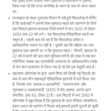
बड़े गुम्बद वाला विशाल भवन (इमारत-ए-आलीशान व गुम्ब़ज)
लिया गया जो कि राजा मानसिंह के भवन के नाम से जाना जाता
था।
ताजमहल के बाहर पुरातत्व विभाग में रखे हुये शिलालेख में वर्णित
है कि शाहजहाँ ने अपनी बेग़म मुमताज़ महल को दफ़नाने के लिये
एक विशाल इमारत बनवाया जिसे बनाने में सन् 1631 से लेकर
1653 तक 22 वर्ष लगे। यह शिलालेख ऐतिहासिक घपले का
नमूना है। पहली बात तो यह है कि शिलालेख उचित व
आधिकारिक स्थान पर नहीं है। दूसरी यह कि महिला का नाम
मुमताज़-उल-ज़मानी था न कि मुमताज़ महल। तीसरी, इमारत के
22 वर्ष में बनने की बात सारे मुस्लिम वर्णनों को ताक में रख कर
टॉवेर्नियर नामक एक फ्रांसीसी अभ्यागत के अविश्वसनीय रुक्के
से येन केन प्रकारेण ले लिया गया है जो कि एक बेतुकी बात है।
शहजादा औरंगजेब के द्वारा अपने पिता को लिखी गई चिट्ठी को
कम से कम तीन महत्वपूर्ण ऐतिहासिक वृतान्तों में दर्ज किया गया
है, जिनके नाम 'आदाब-ए-आलमगिरी', 'यादगारनामा' और
'मुरुक्का-ए-अकब़राबादी' (1931 में सैद अहमद, आगरा द्वारा
संपादित, पृष्ठ 43, टीका 2) हैं। उस चिट्ठी में सन् 1662 में
औरंगज़ेब ने खुद लिखा है कि मुमताज़ के सात मंजिला लोकप्रिय
दफ़न स्थान के प्रांगण में स्थित कई इमारतें इतनी पुरानी हो चुकी