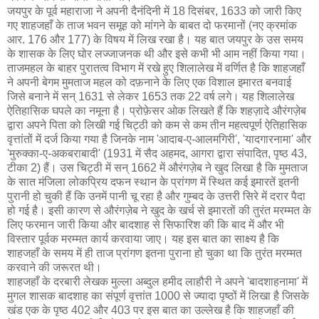
जयपुर के पूर्व महाराजा ने अपनी दैनंदिनी में 18 दिसंबर, 1633 को जारी किए
गए शाहजहाँ के ताज भवन समूह को मांगने के बाबत दो फरमानों (नए क्रमांक
आर. 176 और 177) के विषय में लिख रखा है। यह बात जयपुर के उस समय
के शासक के लिए घोर लज्जाजनक थी और इसे कभी भी आम नहीं किया गया।
ताजमहल के बाहर पुरातत्व विभाग में रखे हुए शिलालेख में वर्णित है कि शाहजहाँ
ने अपनी बेगम मुमताज महल को दफ़नाने के लिए एक विशाल इमारत बनवाई
जिसे बनाने में सन् 1631 से लेकर 1653 तक 22 वर्ष लगे। यह शिलालेख
ऐतिहासिक घपले का नमूना है। प्रोफ़ेसर ओक लिखते हैं कि शहज़ादे औरंगज़ेब
द्वारा अपने पिता को लिखी गई चिट्ठी को कम से कम तीन महत्वपूर्ण ऐतिहासिक
वृत्तांतों में दर्ज किया गया है जिनके नाम 'आदाब-ए-आलमगिरी', 'यादगारनामा' और
'मुरुक्का-ए-अकबराबादी' (1931 में सैद अहमद, आगरा द्वारा संपादित, पृष्ठ 43,
टीका 2) हैं। उस चिट्ठी में सन् 1662 में औरंगज़ेब ने खुद लिखा है कि मुमताज
के सात मंजिला लोकप्रिय दफन स्थान के प्रांगण में स्थित कई इमारतें इतनी
पुरानी हो चुकी हैं कि उनमें पानी चू रहा है और गुम्बद के उत्तरी सिरे में दरार पैदा
हो गई है। इसी कारण से औरंगज़ेब ने खुद के खर्च से इमारतों की तुरंत मरम्मत के
लिए फरमान जारी किया और बादशाह से सिफारिश की कि बाद में और भी
विस्तार पूर्वक मरम्मत कार्य करवाया जाए। यह इस बात का साक्ष्य है कि
शाहजहाँ के समय में ही ताज प्रांगण इतना पुराना हो चुका था कि तुरंत मरम्मत
करवाने की जरूरत थी।
शाहजहाँ के दरबारी लेखक मुल्ला अब्दुल हमीद लाहौरी ने अपने 'बादशाहनामा' में
मुगल शासक बादशाह का संपूर्ण वृत्तांत 1000 से ज्यादा पृष्ठों में लिखा है जिसके
खंड एक के पृष्ठ 402 और 403 पर इस बात का उल्लेख है कि शाहजहाँ की