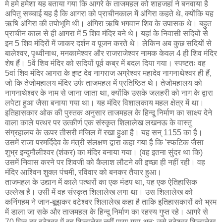
मे हमे हमेशा यह बताया गया कि आगरे के ताजमहल को शाहजहां ने बनवाया है
अपितु सच्चाई यह है कि आगरा को प्राचीनकाल में अंगिरा कहते थे, क्योंकि यह
ऋषि अंगिरा की तपोभूमि थी। अंगिरा ऋषि भगवान शिव के उपासक थे। बहुत
प्राचीन काल से ही आगरा में 5 शिव मंदिर बने थे। यहां के निवासी सदियों से
इन 5 शिव मंदिरों में जाकर दर्शन व पूजन करते थे। लेकिन अब कुछ सदियों से
बालेश्वर, पृथ्वीनाथ, मनकामेश्वर और राजराजेश्वर नामक केवल 4 ही शिव मंदिर
शेष हैं। 5वें शिव मंदिर को सदियों पूर्व कब्र में बदल दिया गया। स्पष्टतः वह
5वां शिव मंदिर आगरा के इष्ट देव नागराज अग्रेश्वर महादेव नागनाथेश्वर ही हैं,
जो कि तेजोमहालय मंदिर उर्फ ताजमहल में प्रतिष्ठित थे। तेजोमहालय को
नागनाथेश्वर के नाम से जाना जाता था, क्योंकि उसके जलहरी को नाग के द्वारा
लपेटा हुआ जैसा बनाया गया था। यह मंदिर विशालकाय महल क्षेत्र में था।
इतिहासकार ओक की पुस्तक अनुसार ताजमहल के हिन्दू निर्माण का साक्ष्य देने
वाला काले पत्थर पर उत्कीर्ण एक संस्कृत शिलालेख लखनऊ के वास्तु
संग्रहालय के ऊपर तीसरी मंजिल में रखा हुआ है। यह सन् 1155 का है।
उसमें राजा परमर्दिदेव के मंत्री संलक्षण द्वारा कहा गया है कि 'स्फटिक जैसा
शुभ्र इन्दुमौलीश्‍वर (शंकर) का मंदिर बनाया गया। (वह इतना सुंदर था कि)
उसमें निवास करने पर शिवजी को कैलाश लौटने की इच्छा ही नहीं रही। वह
मंदिर आश्‍विन शुक्ल पंचमी, रविवार को बनकर तैयार हुआ।
ताजमहल के उद्यान में काले पत्थरों का एक मंडप था, यह एक ऐतिहासिक
उल्लेख है। उसी में वह संस्कृत शिलालेख लगा था। उस शिलालेख को
कनिंगहम ने जान-बूझकर वटेश्वर शिलालेख कहा है ताकि इतिहासकारों को भ्रम
में डाला जा सके और ताजमहल के हिन्दू निर्माण का रहस्य गुप्त रहे। आगरे से
70 मिल दूर बटेश्वर में वह शिलालेख नहीं पाया गया अत: उसे बटेश्वर शिलालेख