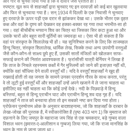
और गारे से चुनवा दिया गया है कि वे दीवार जैसे प्रतीत हों।
स्पष्टत: मूल रूप से शाहजहाँ द्वारा चुनवाए गए इन दरवाज़ों को कई बार खुलवाया
और फिर से चुनवाया गया है। सन् 1934 में दिल्ली के एक निवासी ने चुनवाए
हुए दरवाज़े के ऊपर पड़ी एक दरार से झांककर देखा था। उसके भीतर एक वृहत
कक्ष और वहां के दृश्य को देखकर वह हक्का-बक्का रह गया तथा भयभीत-सा हो
गया। वहां बीचोंबीच भगवान शिव का चित्र था जिसका सिर कटा हुआ था और
उसके चारों ओर बहुत सारी मूर्तियों का जमावड़ा था। ऐसा भी हो सकता है कि
वहां पर संस्कृत के शिलालेख भी हों। यह सुनिश्चित करने के लिए कि ताजमहल
हिन्दू चित्र, संस्कृत शिलालेख, धार्मिक लेख, सिक्के तथा अन्य उपयोगी वस्तुओं
जैसे कौन-कौन-से साक्ष्य छुपे हुए हैं, उसकी सातों मंजिलों को खोलकर साफ-
सफाई कराने की नितांत आवश्यकता है। फ्रांसीसी यात्री बेर्नियर ने लिखा है
कि ताज के निचले रहस्यमय कक्षों में गैर मुस्लिमों को जाने की इजाज़त नहीं थी,
क्योंकि वहां चौंधिया देने वाली वस्तुएँ थीं। यदि वे वस्तुएँ शाहजहाँ ने खुद ही
रखवाई होती तो वह जनता के सामने उनका प्रदर्शन गौरव के साथ करता, परंतु
वे तो लूटी हुई वस्तुएँ थीं और शाहजहाँ उन्हें अपने खजाने में ले जाना चाहता था
इसीलिए वह नहीं चाहता था कि कोई उन्हें देखे। नदी के पिछवाड़े में हिन्दू
बस्तियां, बहुत से हिन्दू प्राचीन घाट और प्राचीन हिन्दू शव दाह गृह हैं। यदि
शाहजहाँ ने ताज को बनवाया होता तो इन सबको नष्ट कर दिया गया होता।
प्रोफ़ेसर पुरुषोत्तम ओक के अनुसार बादशाहनामा, जो कि शाहजहाँ के दरबार के
लेखा-जोखा की पुस्तक है, में स्वीकारोक्ति है (पृष्ठ 403 भाग 1) कि मुमताज को
दफ़नाने के लिए जयपुर के महाराजा जय सिंह से एक चमकदार, बड़े गुम्बद वाला
विशाल भवन (इमारत-ए-आलीशान व गुम्बज) लिया गया, जो कि राजा मानसिंह के
भवन के नाम से जाना जाता था।