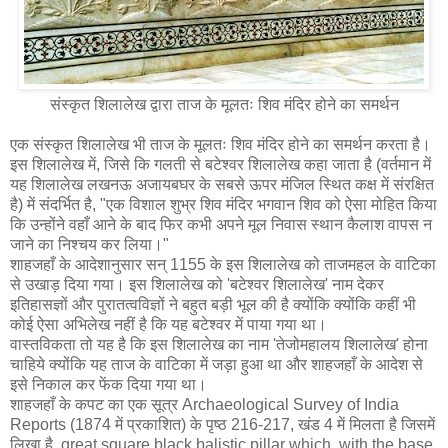
संस्कृत शिलालेख द्वारा ताज के मूलतः शिव मंदिर होने का समर्थन
एक संस्कृत शिलालेख भी ताज के मूलतः शिव मंदिर होने का समर्थन करता है।
इस शिलालेख में, जिसे कि गलती से बटेश्वर शिलालेख कहा जाता है (वर्तमान में
यह शिलालेख लखनऊ अजायबघर के सबसे ऊपर मंजिल स्थित कक्ष में संरक्षित
है) में संदर्भित है, "एक विशाल शुभ्र शिव मंदिर भगवान शिव को ऐसा मोहित किया
कि उन्होंने वहाँ आने के बाद फिर कभी अपने मूल निवास स्थान कैलाश वापस न
जाने का निश्चय कर लिया।"
शाहजहाँ के आदेशानुसार सन् 1155 के इस शिलालेख को ताजमहल के वाटिका
से उखाड़ दिया गया। इस शिलालेख को 'बटेश्वर शिलालेख' नाम देकर
इतिहासज्ञों और पुरातत्वविज्ञों ने बहुत बड़ी भूल की है क्योंकि क्योंकि कहीं भी
कोई ऐसा अभिलेख नहीं है कि यह बटेश्वर में पाया गया था।
वास्तविकता तो यह है कि इस शिलालेख का नाम 'तेजोमहालय शिलालेख' होना
चाहिये क्योंकि यह ताज के वाटिका में जड़ा हुआ था और शाहजहाँ के आदेश से
इसे निकाल कर फेंक दिया गया था।
शाहजहाँ के कपट का एक सूत्र Archaeological Survey of India
Reports (1874 में प्रकाशित) के पृष्ठ 216-217, खंड 4 में मिलता है जिसमें
लिखा है, great square black balistic pillar which, with the base