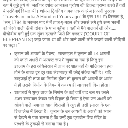
रूप में जुड़े हुये थे, जहाँ पर दर्शक आजकल प्रवेश की टिकट प्राप्त करते हैं वहीं
ये प्रतिमाएँ स्थित थीं। थॉमस ट्विनिंग नामक एक अंग्रेज (अपनी पुस्तक
"Travels in India A Hundred Years ago" के पृष्ठ 191 में) लिखता है,
"सन् 1794 के नवम्बर माह में मैं ताज-ए-महल और उससे लगे हुये अन्य भवनों
को घेरने वाली ऊँची दीवार के पास पहुँचा। वहाँ से मैंने पालकी ली और.....
बीचोबीच बनी हुई एक सुंदर दरवाजे जिसे कि गजद्वार ('COURT OF
ELEPHANTS') कहा जाता था की ओर जाने वाली छोटे कदमों वाली सीढ़ियों
पर चढ़ा।"
कुरान की आयतों के पैबन्द - ताजमहल में कुरान की 14 आयतों
को काले अक्षरों में अस्पष्ट रूप में खुदवाया गया है किंतु इस
इस्लाम के इस अधिलेखन में ताज पर शाहजहाँ के मालिकाना ह़क
होने के बाबत दूर दूर तक लेशमात्र भी कोई संकेत नहीं है। यदि
शाहजहाँ ही ताज का निर्माता होता तो कुरान की आयतों के आरंभ
में ही उसके निर्माण के विषय में अवश्य ही जानकारी दिया होता।
शाहजहाँ ने शुभ्र ताज के निर्माण के कई वर्षों बाद उस पर काले
अक्षर बनवाकर केवल उसे विकृत ही किया है ऐसा उन अक्षरों को
खोदने वाले अमानत ख़ान शिराज़ी ने खुद ही उसी इमारत के एक
शिलालेख में लिखा है। कुरान के उन आयतों के अक्षरों को ध्यान
से देखने से पता चलता है कि उन्हें एक प्राचीन शिव मंदिर के
पत्थरों के टुकड़ों से बनाया गया है।