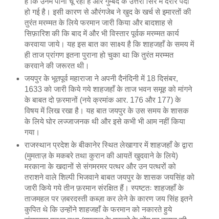
हैं कि उनमें पानी चू रहा है और गुम्बद के उत्तरी सिरे में दरार पैदा
हो गई है। इसी कारण से औरंगजेब ने खुद के खर्च से इमारतों की
तुरंत मरम्मत के लिये फरमान जारी किया और बादशाह से
सिफ़ारिश की कि बाद में और भी विस्तार पूर्वक मरम्मत कार्य
करवाया जाये। यह इस बात का साक्ष्य है कि शाहजहाँ के समय में
ही ताज प्रांगण इतना पुराना हो चुका था कि तुरंत मरम्मत
करवाने की जरूरत थी।
जयपुर के भूतपूर्व महाराजा ने अपनी दैनंदिनी में 18 दिसंबर,
1633 को जारी किये गये शाहजहाँ के ताज भवन समूह को मांगने
के बाबत दो फ़रमानों (नये क्रमांक आर. 176 और 177) के
विषय में लिख रखा है। यह बात जयपुर के उस समय के शासक
के लिये घोर लज्जाजनक थी और इसे कभी भी आम नहीं किया
गया।
राजस्थान प्रदेश के बीकानेर स्थित लेखागार में शाहजहाँ के द्वारा
(मुमताज़ के मकबरे तथा कुरान की आयतें खुदवाने के लिये)
मरकाना के खदानों से संगमरमर पत्थर और उन पत्थरों को
तराशने वाले शिल्पी भिजवाने बाबत जयपुर के शासक जयसिंह को
जारी किये गये तीन फ़रमान संरक्षित हैं। स्पष्टतः शाहजहाँ के
ताजमहल पर ज़बरदस्ती कब्ज़ा कर लेने के कारण जय सिंह इतने
कुपित थे कि उन्होंने शाहजहाँ के फरमान को नकारते हुये