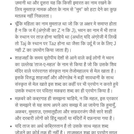
ज़मानी था और दूसरा यह कि किसी इमारत का नाम रखने के
लिय मुमताज़ नामक औरत के नाम से "मुम" को हटा देने का कुछ
मतलब नहीं निकलता।
चूँकि महिला का नाम मुमताज़ था जो कि ज़ अक्षर मे समाप्त होता
है न कि ज में (अंग्रेजी का Z न कि J), भवन का नाम में भी ताज
के स्थान पर ताज़ होना चाहिये था (अर्थात् यदि अंग्रेजी में लिखें
तो Taj के स्थान पर Taz होना था जैसा कि उर्दू में ज के लिए J
नही Z का उपयोग किया जाता है)।
शाहजहाँ के समय यूरोपीय देशों से आने वाले कई लोगों ने भवन
का उल्लेख 'ताज-ए-महल' के नाम से किया है जो कि उसके शिव
मंदिर वाले परंपरागत संस्कृत नाम तेजोमहालय से मेल खाता है।
इसके विरुद्ध शाहजहाँ और औरंगज़ेब ने बड़ी सावधानी के साथ
संस्कृत से मेल खाते इस शब्द का कहीं पर भी प्रयोग न करते हुये
उसके स्थान पर पवित्र मकब़रा शब्द का ही प्रयोग किया है।
मक़बरे को कब्रगाह ही समझना चाहिये, न कि महल, इस प्रकार
से समझने से यह सत्य अपने आप समझ में आ जायेगा कि हुमायुँ,
अकबर, मुमताज़, एतमातुद्दौला और सफ़दरजंग जैसे सारे शाही
और दरबारी लोगों को हिंदू महलों या मंदिरों में दफ़नाया गया है।
यदि ताज का अर्थ कब्रिस्तान है तो उसके साथ महल शब्द
जोड़ने का कोई तुक ही नहीं है। ताजमहल शब्द का प्रयोग मुग़ल