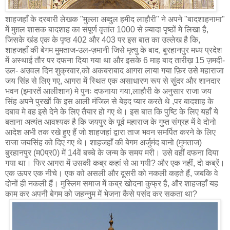
शाहजहाँ के दरबारी लेखक "मुल्ला अब्दुल हमीद लाहौरी" ने अपने "बादशाहनामा"
में मुग़ल शासक बादशाह का संपूर्ण वृतांत 1000 से ज़्यादा पृष्ठों मे लिखा है,
जिसके खंड एक के पृष्ठ 402 और 403 पर इस बात का उल्लेख है कि,
शाहजहाँ की बेगम मुमताज-उल-ज़मानी जिसे मृत्यु के बाद, बुरहानपुर मध्य प्रदेश
में अस्थाई तौर पर दफना दिया गया था और इसके 6 माह बाद तारीख़ 15 ज़मदी-
उल- अउवल दिन शुक्रवार,को अकबराबाद आगरा लाया गया फ़िर उसे महाराजा
जय सिंह से लिए गए, आगरा में स्थित एक असाधारण रूप से सुंदर और शानदार
भवन (इमारतें आलीशान) मे पुनः दफनाया गया,लाहौरी के अनुसार राजा जय
सिंह अपने पुरखों कि इस आली मंजिल से बेहद प्यार करते थे ,पर बादशाह के
दबाव मे वह इसे देने के लिए तैयार हो गए थे। इस बात कि पुष्टि के लिए यहाँ ये
बताना अत्यंत आवश्यक है कि जयपुर के पूर्व महाराज के गुप्त संग्रह में वे दोनो
आदेश अभी तक रखे हुए हैं जो शाहजहां द्वारा ताज भवन समर्पित करने के लिए
राजा जयसिंह को दिए गए थे। शाहजहाँ की बेगम अर्जुमंद बानो (मुमताज)
बुरहानपुर (म0प्र0) में 14वें बच्चे के जन्म के समय मरी। उसे वहीं दफना दिया
गया था। फिर आगरा में उसकी कब्र कहां से आ गयी? और एक नहीं, दो कब्रें।
एक ऊपर एक नीचे। एक को असली और दूसरी को नकली कहते हैं, जबकि वे
दोनों ही नकली हैं। मुस्लिम समाज में कब्र खोदना कुफ्र है, और शाहजहाँ यह
काम कर अपनी बेगम को जहन्नुम में भेजना कैसे पसंद कर सकता था?