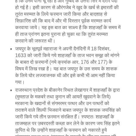
हैं कि उनमें पानी चू रहा है और गुम्बद के उत्तरी सिरे में दरार पैदा
हो गई है। इसी कारण से औरंगजेब ने खुद के खर्च से इमारतों की
तुरंत मरम्मत के लिये फरमान जारी किया और बादशाह से
सिफ़ारिश की कि बाद में और भी विस्तार पूर्वक मरम्मत कार्य
करवाया जाये। यह इस बात का साक्ष्य है कि शाहजहाँ के समय में
ही ताज प्रांगण इतना पुराना हो चुका था कि तुरंत मरम्मत
करवाने की जरूरत थी।
जयपुर के भूतपूर्व महाराजा ने अपनी दैनंदिनी में 18 दिसंबर,
1633 को जारी किये गये शाहजहाँ के ताज भवन समूह को मांगने
के बाबत दो फ़रमानों (नये क्रमांक आर. 176 और 177) के
विषय में लिख रखा है। यह बात जयपुर के उस समय के शासक
के लिये घोर लज्जाजनक थी और इसे कभी भी आम नहीं किया
गया।
राजस्थान प्रदेश के बीकानेर स्थित लेखागार में शाहजहाँ के द्वारा
(मुमताज़ के मकबरे तथा कुरान की आयतें खुदवाने के लिये)
मरकाना के खदानों से संगमरमर पत्थर और उन पत्थरों को
तराशने वाले शिल्पी भिजवाने बाबत जयपुर के शासक जयसिंह को
जारी किये गये तीन फ़रमान संरक्षित हैं। स्पष्टतः शाहजहाँ के
ताजमहल पर ज़बरदस्ती कब्ज़ा कर लेने के कारण जय सिंह इतने
कुपित थे कि उन्होंने शाहजहाँ के फरमान को नकारते हुये