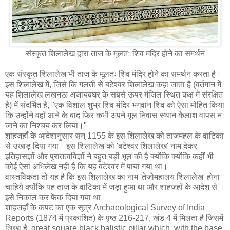
संस्कृत शिलालेख द्वारा ताज के मूलतः शिव मंदिर होने का समर्थन
एक संस्कृत शिलालेख भी ताज के मूलतः शिव मंदिर होने का समर्थन करता है।
इस शिलालेख में, जिसे कि गलती से बटेश्वर शिलालेख कहा जाता है (वर्तमान में
यह शिलालेख लखनऊ अजायबघर के सबसे ऊपर मंजिल स्थित कक्ष में संरक्षित
है) में संदर्भित है, "एक विशाल शुभ्र शिव मंदिर भगवान शिव को ऐसा मोहित किया
कि उन्होंने वहाँ आने के बाद फिर कभी अपने मूल निवास स्थान कैलाश वापस न
जाने का निश्चय कर लिया।"
शाहजहाँ के आदेशानुसार सन् 1155 के इस शिलालेख को ताजमहल के वाटिका
से उखाड़ दिया गया। इस शिलालेख को 'बटेश्वर शिलालेख' नाम देकर
इतिहासज्ञों और पुरातत्वविज्ञों ने बहुत बड़ी भूल की है क्योंकि क्योंकि कहीं भी
कोई ऐसा अभिलेख नहीं है कि यह बटेश्वर में पाया गया था।
वास्तविकता तो यह है कि इस शिलालेख का नाम 'तेजोमहालय शिलालेख' होना
चाहिये क्योंकि यह ताज के वाटिका में जड़ा हुआ था और शाहजहाँ के आदेश से
इसे निकाल कर फेंक दिया गया था।
शाहजहाँ के कपट का एक सूत्र Archaeological Survey of India
Reports (1874 में प्रकाशित) के पृष्ठ 216-217, खंड 4 में मिलता है जिसमें
लिखा है, great square black balistic pillar which, with the base