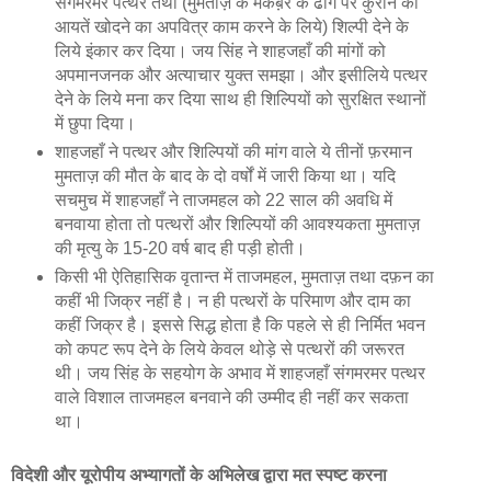
संगमरमर पत्थर तथा (मुमताज़ के मकब़रे के ढोंग पर कुरान की
आयतें खोदने का अपवित्र काम करने के लिये) शिल्पी देने के
लिये इंकार कर दिया। जय सिंह ने शाहजहाँ की मांगों को
अपमानजनक और अत्याचार युक्त समझा। और इसीलिये पत्थर
देने के लिये मना कर दिया साथ ही शिल्पियों को सुरक्षित स्थानों
में छुपा दिया।
शाहजहाँ ने पत्थर और शिल्पियों की मांग वाले ये तीनों फ़रमान
मुमताज़ की मौत के बाद के दो वर्षों में जारी किया था। यदि
सचमुच में शाहजहाँ ने ताजमहल को 22 साल की अवधि में
बनवाया होता तो पत्थरों और शिल्पियों की आवश्यकता मुमताज़
की मृत्यु के 15-20 वर्ष बाद ही पड़ी होती।
किसी भी ऐतिहासिक वृतान्त में ताजमहल, मुमताज़ तथा दफ़न का
कहीं भी जिक्र नहीं है। न ही पत्थरों के परिमाण और दाम का
कहीं जिक्र है। इससे सिद्ध होता है कि पहले से ही निर्मित भवन
को कपट रूप देने के लिये केवल थोड़े से पत्थरों की जरूरत
थी। जय सिंह के सहयोग के अभाव में शाहजहाँ संगमरमर पत्थर
वाले विशाल ताजमहल बनवाने की उम्मीद ही नहीं कर सकता
था।
विदेशी और यूरोपीय अभ्यागतों के अभिलेख द्वारा मत स्‍पष्‍ट करना