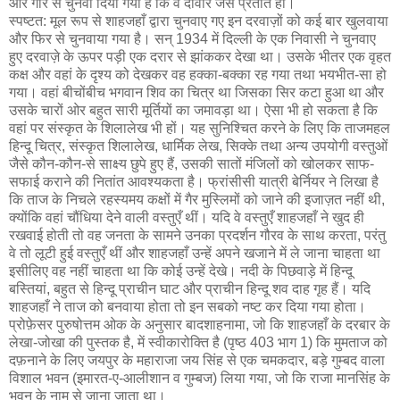
और गारे से चुनवा दिया गया है कि वे दीवार जैसे प्रतीत हों।
स्पष्टत: मूल रूप से शाहजहाँ द्वारा चुनवाए गए इन दरवाज़ों को कई बार खुलवाया
और फिर से चुनवाया गया है। सन् 1934 में दिल्ली के एक निवासी ने चुनवाए
हुए दरवाज़े के ऊपर पड़ी एक दरार से झांककर देखा था। उसके भीतर एक वृहत
कक्ष और वहां के दृश्य को देखकर वह हक्का-बक्का रह गया तथा भयभीत-सा हो
गया। वहां बीचोंबीच भगवान शिव का चित्र था जिसका सिर कटा हुआ था और
उसके चारों ओर बहुत सारी मूर्तियों का जमावड़ा था। ऐसा भी हो सकता है कि
वहां पर संस्कृत के शिलालेख भी हों। यह सुनिश्चित करने के लिए कि ताजमहल
हिन्दू चित्र, संस्कृत शिलालेख, धार्मिक लेख, सिक्के तथा अन्य उपयोगी वस्तुओं
जैसे कौन-कौन-से साक्ष्य छुपे हुए हैं, उसकी सातों मंजिलों को खोलकर साफ-
सफाई कराने की नितांत आवश्यकता है। फ्रांसीसी यात्री बेर्नियर ने लिखा है
कि ताज के निचले रहस्यमय कक्षों में गैर मुस्लिमों को जाने की इजाज़त नहीं थी,
क्योंकि वहां चौंधिया देने वाली वस्तुएँ थीं। यदि वे वस्तुएँ शाहजहाँ ने खुद ही
रखवाई होती तो वह जनता के सामने उनका प्रदर्शन गौरव के साथ करता, परंतु
वे तो लूटी हुई वस्तुएँ थीं और शाहजहाँ उन्हें अपने खजाने में ले जाना चाहता था
इसीलिए वह नहीं चाहता था कि कोई उन्हें देखे। नदी के पिछवाड़े में हिन्दू
बस्तियां, बहुत से हिन्दू प्राचीन घाट और प्राचीन हिन्दू शव दाह गृह हैं। यदि
शाहजहाँ ने ताज को बनवाया होता तो इन सबको नष्ट कर दिया गया होता।
प्रोफ़ेसर पुरुषोत्तम ओक के अनुसार बादशाहनामा, जो कि शाहजहाँ के दरबार के
लेखा-जोखा की पुस्तक है, में स्वीकारोक्ति है (पृष्ठ 403 भाग 1) कि मुमताज को
दफ़नाने के लिए जयपुर के महाराजा जय सिंह से एक चमकदार, बड़े गुम्बद वाला
विशाल भवन (इमारत-ए-आलीशान व गुम्बज) लिया गया, जो कि राजा मानसिंह के
भवन के नाम से जाना जाता था।