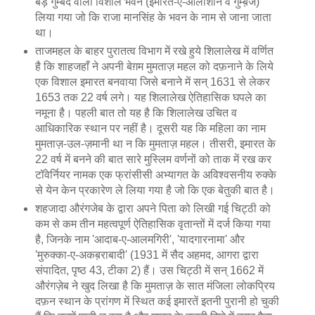
बड़े गुम्बद वाला विशाल भवन (इमारत-ए-आलीशान व गुम्ब़ज)
लिया गया जो कि राजा मानसिंह के भवन के नाम से जाना जाता
था।
ताजमहल के बाहर पुरातत्व विभाग में रखे हुये शिलालेख में वर्णित
है कि शाहजहाँ ने अपनी बेग़म मुमताज़ महल को दफ़नाने के लिये
एक विशाल इमारत बनवाया जिसे बनाने में सन् 1631 से लेकर
1653 तक 22 वर्ष लगे। यह शिलालेख ऐतिहासिक घपले का
नमूना है। पहली बात तो यह है कि शिलालेख उचित व
आधिकारिक स्थान पर नहीं है। दूसरी यह कि महिला का नाम
मुमताज़-उल-ज़मानी था न कि मुमताज़ महल। तीसरी, इमारत के
22 वर्ष में बनने की बात सारे मुस्लिम वर्णनों को ताक में रख कर
टॉवेर्नियर नामक एक फ्रांसीसी अभ्यागत के अविश्वसनीय रुक्के
से येन केन प्रकारेण ले लिया गया है जो कि एक बेतुकी बात है।
शहजादा औरंगजेब के द्वारा अपने पिता को लिखी गई चिट्ठी को
कम से कम तीन महत्वपूर्ण ऐतिहासिक वृतान्तों में दर्ज किया गया
है, जिनके नाम 'आदाब-ए-आलमगिरी', 'यादगारनामा' और
'मुरुक्का-ए-अकब़राबादी' (1931 में सैद अहमद, आगरा द्वारा
संपादित, पृष्ठ 43, टीका 2) हैं। उस चिट्ठी में सन् 1662 में
औरंगज़ेब ने खुद लिखा है कि मुमताज़ के सात मंजिला लोकप्रिय
दफ़न स्थान के प्रांगण में स्थित कई इमारतें इतनी पुरानी हो चुकी