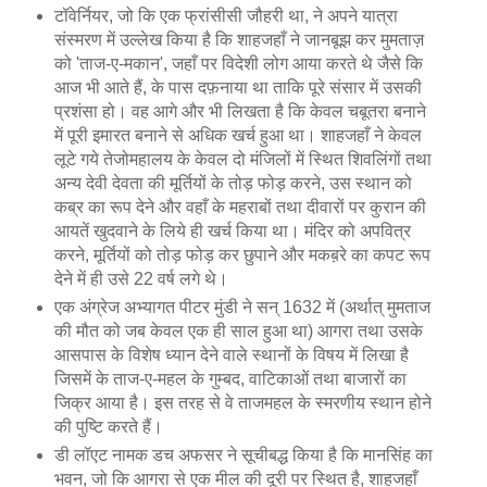
टॉवेर्नियर, जो कि एक फ्रांसीसी जौहरी था, ने अपने यात्रा
संस्मरण में उल्लेख किया है कि शाहजहाँ ने जानबूझ कर मुमताज़
को 'ताज-ए-मकान', जहाँ पर विदेशी लोग आया करते थे जैसे कि
आज भी आते हैं, के पास दफ़नाया था ताकि पूरे संसार में उसकी
प्रशंसा हो। वह आगे और भी लिखता है कि केवल चबूतरा बनाने
में पूरी इमारत बनाने से अधिक खर्च हुआ था। शाहजहाँ ने केवल
लूटे गये तेजोमहालय के केवल दो मंजिलों में स्थित शिवलिंगों तथा
अन्य देवी देवता की मूर्तियों के तोड़ फोड़ करने, उस स्थान को
कब्र का रूप देने और वहाँ के महराबों तथा दीवारों पर कुरान की
आयतें खुदवाने के लिये ही खर्च किया था। मंदिर को अपवित्र
करने, मूर्तियों को तोड़ फोड़ कर छुपाने और मकब़रे का कपट रूप
देने में ही उसे 22 वर्ष लगे थे।
एक अंग्रेज अभ्यागत पीटर मुंडी ने सन् 1632 में (अर्थात् मुमताज
की मौत को जब केवल एक ही साल हुआ था) आगरा तथा उसके
आसपास के विशेष ध्यान देने वाले स्थानों के विषय में लिखा है
जिसमें के ताज-ए-महल के गुम्बद, वाटिकाओं तथा बाजारों का
जिक्र आया है। इस तरह से वे ताजमहल के स्मरणीय स्थान होने
की पुष्टि करते हैं।
डी लॉएट नामक डच अफसर ने सूचीबद्ध किया है कि मानसिंह का
भवन, जो कि आगरा से एक मील की दूरी पर स्थित है, शाहजहाँ