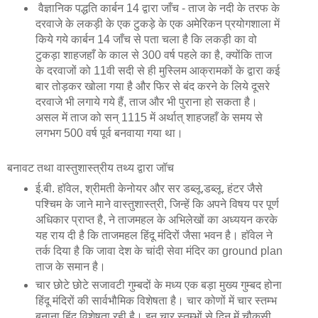
वैज्ञानिक पद्धति कार्बन 14 द्वारा जाँच - ताज के नदी के तरफ के
दरवाजे के लकड़ी के एक टुकड़े के एक अमेरिकन प्रयोगशाला में
किये गये कार्बन 14 जाँच से पता चला है कि लकड़ी का वो
टुकड़ा शाहजहाँ के काल से 300 वर्ष पहले का है, क्योंकि ताज
के दरवाजों को 11वी सदी से ही मुस्लिम आक्रामकों के द्वारा कई
बार तोड़कर खोला गया है और फिर से बंद करने के लिये दूसरे
दरवाजे भी लगाये गये हैं, ताज और भी पुराना हो सकता है।
असल में ताज को सन् 1115 में अर्थात् शाहजहाँ के समय से
लगभग 500 वर्ष पूर्व बनवाया गया था।
बनावट तथा वास्तुशास्त्रीय तथ्य द्वारा जॉच
ई.बी. हॉवेल, श्रीमती केनोयर और सर डब्लू.डब्लू. हंटर जैसे
पश्चिम के जाने माने वास्तुशास्त्री, जिन्हें कि अपने विषय पर पूर्ण
अधिकार प्राप्त है, ने ताजमहल के अभिलेखों का अध्ययन करके
यह राय दी है कि ताजमहल हिंदू मंदिरों जैसा भवन है। हॉवेल ने
तर्क दिया है कि जावा देश के चांदी सेवा मंदिर का ground plan
ताज के समान है।
चार छोटे छोटे सजावटी गुम्बदों के मध्य एक बड़ा मुख्य गुम्बद होना
हिंदू मंदिरों की सार्वभौमिक विशेषता है। चार कोणों में चार स्तम्भ
बनाना हिंदू विशेषता रही है। इन चार स्तम्भों से दिन में चौकसी