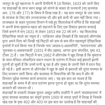
जयपुर के पूर्व महाराजा ने अपनी दैनंदिनी में 18 दिसंबर, 1633 को जारी किए
गए शाहजहाँ के ताज भवन समूह को मांगने के बाबत दो फरमानों (नए क्रमांक
आर. 176 और 177) के विषय में लिख रखा है। यह बात जयपुर के उस समय
के शासक के लिए घोर लज्जाजनक थी और इसे कभी भी आम नहीं किया गया।
ताजमहल के बाहर पुरातत्व विभाग में रखे हुए शिलालेख में वर्णित है कि शाहजहाँ
ने अपनी बेगम मुमताज महल को दफ़नाने के लिए एक विशाल इमारत बनवाई
जिसे बनाने में सन् 1631 से लेकर 1653 तक 22 वर्ष लगे। यह शिलालेख
ऐतिहासिक घपले का नमूना है। प्रोफ़ेसर ओक लिखते हैं कि शहज़ादे औरंगज़ेब
द्वारा अपने पिता को लिखी गई चिट्ठी को कम से कम तीन महत्वपूर्ण ऐतिहासिक
वृत्तांतों में दर्ज किया गया है जिनके नाम 'आदाब-ए-आलमगिरी', 'यादगारनामा' और
'मुरुक्का-ए-अकबराबादी' (1931 में सैद अहमद, आगरा द्वारा संपादित, पृष्ठ 43,
टीका 2) हैं। उस चिट्ठी में सन् 1662 में औरंगज़ेब ने खुद लिखा है कि मुमताज
के सात मंजिला लोकप्रिय दफन स्थान के प्रांगण में स्थित कई इमारतें इतनी
पुरानी हो चुकी हैं कि उनमें पानी चू रहा है और गुम्बद के उत्तरी सिरे में दरार पैदा
हो गई है। इसी कारण से औरंगज़ेब ने खुद के खर्च से इमारतों की तुरंत मरम्मत के
लिए फरमान जारी किया और बादशाह से सिफारिश की कि बाद में और भी
विस्तार पूर्वक मरम्मत कार्य करवाया जाए। यह इस बात का साक्ष्य है कि
शाहजहाँ के समय में ही ताज प्रांगण इतना पुराना हो चुका था कि तुरंत मरम्मत
करवाने की जरूरत थी।
शाहजहाँ के दरबारी लेखक मुल्ला अब्दुल हमीद लाहौरी ने अपने 'बादशाहनामा' में
मुगल शासक बादशाह का संपूर्ण वृत्तांत 1000 से ज्यादा पृष्ठों में लिखा है जिसके
खंड एक के पृष्ठ 402 और 403 पर इस बात का उल्लेख है कि शाहजहाँ की