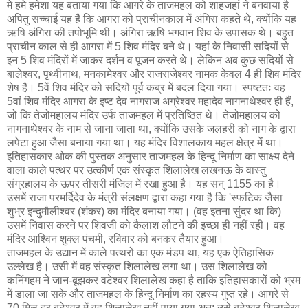
मे हमे हमेशा यह बताया गया कि आगरे के ताजमहल को शाहजहां ने बनवाया है
अपितु सच्चाई यह है कि आगरा को प्राचीनकाल में अंगिरा कहते थे, क्योंकि यह
ऋषि अंगिरा की तपोभूमि थी। अंगिरा ऋषि भगवान शिव के उपासक थे। बहुत
प्राचीन काल से ही आगरा में 5 शिव मंदिर बने थे। यहां के निवासी सदियों से
इन 5 शिव मंदिरों में जाकर दर्शन व पूजन करते थे। लेकिन अब कुछ सदियों से
बालेश्वर, पृथ्वीनाथ, मनकामेश्वर और राजराजेश्वर नामक केवल 4 ही शिव मंदिर
शेष हैं। 5वें शिव मंदिर को सदियों पूर्व कब्र में बदल दिया गया। स्पष्टतः वह
5वां शिव मंदिर आगरा के इष्ट देव नागराज अग्रेश्वर महादेव नागनाथेश्वर ही हैं,
जो कि तेजोमहालय मंदिर उर्फ ताजमहल में प्रतिष्ठित थे। तेजोमहालय को
नागनाथेश्वर के नाम से जाना जाता था, क्योंकि उसके जलहरी को नाग के द्वारा
लपेटा हुआ जैसा बनाया गया था। यह मंदिर विशालकाय महल क्षेत्र में था।
इतिहासकार ओक की पुस्तक अनुसार ताजमहल के हिन्दू निर्माण का साक्ष्य देने
वाला काले पत्थर पर उत्कीर्ण एक संस्कृत शिलालेख लखनऊ के वास्तु
संग्रहालय के ऊपर तीसरी मंजिल में रखा हुआ है। यह सन् 1155 का है।
उसमें राजा परमर्दिदेव के मंत्री संलक्षण द्वारा कहा गया है कि 'स्फटिक जैसा
शुभ्र इन्दुमौलीश्‍वर (शंकर) का मंदिर बनाया गया। (वह इतना सुंदर था कि)
उसमें निवास करने पर शिवजी को कैलाश लौटने की इच्छा ही नहीं रही। वह
मंदिर आश्‍विन शुक्ल पंचमी, रविवार को बनकर तैयार हुआ।
ताजमहल के उद्यान में काले पत्थरों का एक मंडप था, यह एक ऐतिहासिक
उल्लेख है। उसी में वह संस्कृत शिलालेख लगा था। उस शिलालेख को
कनिंगहम ने जान-बूझकर वटेश्वर शिलालेख कहा है ताकि इतिहासकारों को भ्रम
में डाला जा सके और ताजमहल के हिन्दू निर्माण का रहस्य गुप्त रहे। आगरे से
70 मिल दूर बटेश्वर में वह शिलालेख नहीं पाया गया अत: उसे बटेश्वर शिलालेख