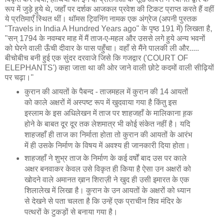
रूप में जुड़े हुये थे, जहाँ पर दर्शक आजकल प्रवेश की टिकट प्राप्त करते हैं वहीं
ये प्रतिमाएँ स्थित थीं। थॉमस ट्विनिंग नामक एक अंग्रेज (अपनी पुस्तक
"Travels in India A Hundred Years ago" के पृष्ठ 191 में) लिखता है,
"सन् 1794 के नवम्बर माह में मैं ताज-ए-महल और उससे लगे हुये अन्य भवनों
को घेरने वाली ऊँची दीवार के पास पहुँचा। वहाँ से मैंने पालकी ली और.....
बीचोबीच बनी हुई एक सुंदर दरवाजे जिसे कि गजद्वार ('COURT OF
ELEPHANTS') कहा जाता था की ओर जाने वाली छोटे कदमों वाली सीढ़ियों
पर चढ़ा।"
कुरान की आयतों के पैबन्द - ताजमहल में कुरान की 14 आयतों
को काले अक्षरों में अस्पष्ट रूप में खुदवाया गया है किंतु इस
इस्लाम के इस अधिलेखन में ताज पर शाहजहाँ के मालिकाना ह़क
होने के बाबत दूर दूर तक लेशमात्र भी कोई संकेत नहीं है। यदि
शाहजहाँ ही ताज का निर्माता होता तो कुरान की आयतों के आरंभ
में ही उसके निर्माण के विषय में अवश्य ही जानकारी दिया होता।
शाहजहाँ ने शुभ्र ताज के निर्माण के कई वर्षों बाद उस पर काले
अक्षर बनवाकर केवल उसे विकृत ही किया है ऐसा उन अक्षरों को
खोदने वाले अमानत ख़ान शिराज़ी ने खुद ही उसी इमारत के एक
शिलालेख में लिखा है। कुरान के उन आयतों के अक्षरों को ध्यान
से देखने से पता चलता है कि उन्हें एक प्राचीन शिव मंदिर के
पत्थरों के टुकड़ों से बनाया गया है।