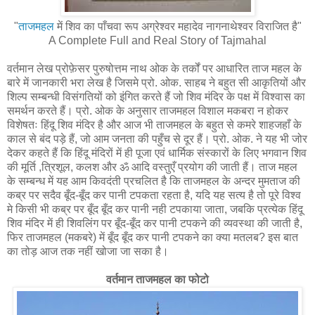
"
ताजमहल
में शिव का पाँचवा रूप अग्रेश्वर महादेव नागनाथेश्वर विराजित है"
A Complete Full and Real Story of Tajmahal
वर्तमान लेख प्रोफ़ेसर पुरुषोत्तम नाथ ओक के तर्कों पर आधारित ताज महल के
बारे में जानकारी भरा लेख है जिसमे प्रो. ओक. साहब ने बहुत सी आकृतियों और
शिल्प सम्बन्धी विसंगतियों को इंगित करते हैं जो शिव मंदिर के पक्ष में विश्वास का
समर्थन करते हैं। प्रो. ओक के अनुसार ताजमहल विशाल मकबरा न होकर
विशेषतः हिंदू शिव मंदिर है और आज भी ताजमहल के बहुत से कमरे शाहजहाँ के
काल से बंद पड़े हैं, जो आम जनता की पहुँच से दूर हैं। प्रो. ओक. ने यह भी जोर
देकर कहते हैं कि हिंदू मंदिरों में ही पूजा एवं धार्मिक संस्कारों के लिए भगवान शिव
की मूर्ति ,त्रिशूल, कलश और ॐ आदि वस्तुएँ प्रयोग की जाती हैं। ताज महल
के सम्बन्ध में यह आम किवदंती प्रचलित है कि ताजमहल के अन्दर मुमताज की
कब्र पर सदैव बूँद-बूँद कर पानी टपकता रहता है, यदि यह सत्य है तो पूरे विश्व
मे किसी भी कब्र पर बूँद बूँद कर पानी नही टपकाया जाता, जबकि प्रत्येक हिंदू
शिव मंदिर में ही शिवलिंग पर बूँद-बूँद कर पानी टपकने की व्यवस्था की जाती है,
फिर ताजमहल (मकबरे) में बूँद बूँद कर पानी टपकने का क्या मतलब? इस बात
का तोड़ आज तक नहीं खोजा जा सका है।
वर्तमान ताजमहल का फोटो