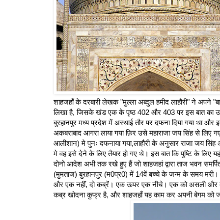
शाहजहाँ के दरबारी लेखक "मुल्ला अब्दुल हमीद लाहौरी" ने अपने "बादशा
लिखा है, जिसके खंड एक के पृष्ठ 402 और 403 पर इस बात का उल्ल
बुरहानपुर मध्य प्रदेश में अस्थाई तौर पर दफना दिया गया था औ
अकबराबाद आगरा लाया गया फ़िर उसे महाराजा जय सिंह से लिए गए
आलीशान) मे पुनः दफनाया गया,लाहौरी के अनुसार राजा जय सिंह अप
मे वह इसे देने के लिए तैयार हो गए थे। इस बात कि पुष्टि के लिए यहाँ
दोनो आदेश अभी तक रखे हुए हैं जो शाहजहां द्वारा ताज भवन समर्प
(मुमताज) बुरहानपुर (म0प्र0) में 14वें बच्चे के जन्म के समय म
और एक नहीं, दो कब्रें। एक ऊपर एक नीचे। एक को असली और दूसरी
कब्र खोदना कुफ्र है, और शाहजहाँ यह काम कर अपनी बेगम को जह