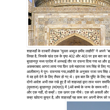
शाहजहाँ के दरबारी लेखक "मुल्ला अब्दुल हमीद लाहौरी" ने अपने "बादशा
लिखा है, जिसके खंड एक के पृष्ठ 402 और 403 पर इस बात का उल्ल
बुरहानपुर मध्य प्रदेश में अस्थाई तौर पर दफना दिया गया था औ
अकबराबाद आगरा लाया गया फ़िर उसे महाराजा जय सिंह से लिए गए
आलीशान) मे पुनः दफनाया गया,लाहौरी के अनुसार राजा जय सिंह अप
मे वह इसे देने के लिए तैयार हो गए थे। इस बात कि पुष्टि के लिए यहाँ
दोनो आदेश अभी तक रखे हुए हैं जो शाहजहां द्वारा ताज भवन समर्प
(मुमताज) बुरहानपुर (म0प्र0) में 14वें बच्चे के जन्म के समय म
और एक नहीं, दो कब्रें। एक ऊपर एक नीचे। एक को असली और दूसरी
कब्र खोदना कुफ्र है, और शाहजहाँ यह काम कर अपनी बेगम को जह