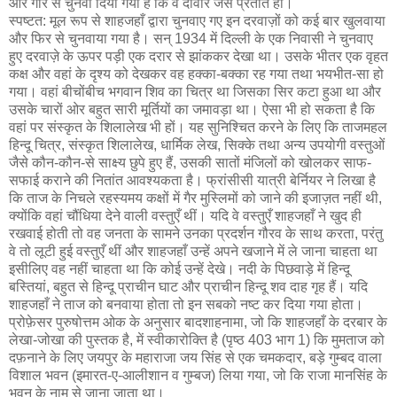
और गारे से चुनवा दिया गया है कि वे दीवार जैसे प्रतीत हों।
स्पष्टत: मूल रूप से शाहजहाँ द्वारा चुनवाए गए इन दरवाज़ों को कई बार खुलवाया
और फिर से चुनवाया गया है। सन् 1934 में दिल्ली के एक निवासी ने चुनवाए
हुए दरवाज़े के ऊपर पड़ी एक दरार से झांककर देखा था। उसके भीतर एक वृहत
कक्ष और वहां के दृश्य को देखकर वह हक्का-बक्का रह गया तथा भयभीत-सा हो
गया। वहां बीचोंबीच भगवान शिव का चित्र था जिसका सिर कटा हुआ था और
उसके चारों ओर बहुत सारी मूर्तियों का जमावड़ा था। ऐसा भी हो सकता है कि
वहां पर संस्कृत के शिलालेख भी हों। यह सुनिश्चित करने के लिए कि ताजमहल
हिन्दू चित्र, संस्कृत शिलालेख, धार्मिक लेख, सिक्के तथा अन्य उपयोगी वस्तुओं
जैसे कौन-कौन-से साक्ष्य छुपे हुए हैं, उसकी सातों मंजिलों को खोलकर साफ-
सफाई कराने की नितांत आवश्यकता है। फ्रांसीसी यात्री बेर्नियर ने लिखा है
कि ताज के निचले रहस्यमय कक्षों में गैर मुस्लिमों को जाने की इजाज़त नहीं थी,
क्योंकि वहां चौंधिया देने वाली वस्तुएँ थीं। यदि वे वस्तुएँ शाहजहाँ ने खुद ही
रखवाई होती तो वह जनता के सामने उनका प्रदर्शन गौरव के साथ करता, परंतु
वे तो लूटी हुई वस्तुएँ थीं और शाहजहाँ उन्हें अपने खजाने में ले जाना चाहता था
इसीलिए वह नहीं चाहता था कि कोई उन्हें देखे। नदी के पिछवाड़े में हिन्दू
बस्तियां, बहुत से हिन्दू प्राचीन घाट और प्राचीन हिन्दू शव दाह गृह हैं। यदि
शाहजहाँ ने ताज को बनवाया होता तो इन सबको नष्ट कर दिया गया होता।
प्रोफ़ेसर पुरुषोत्तम ओक के अनुसार बादशाहनामा, जो कि शाहजहाँ के दरबार के
लेखा-जोखा की पुस्तक है, में स्वीकारोक्ति है (पृष्ठ 403 भाग 1) कि मुमताज को
दफ़नाने के लिए जयपुर के महाराजा जय सिंह से एक चमकदार, बड़े गुम्बद वाला
विशाल भवन (इमारत-ए-आलीशान व गुम्बज) लिया गया, जो कि राजा मानसिंह के
भवन के नाम से जाना जाता था।