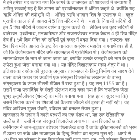
मे हमे हमेशा यह बताया गया कि आगरे के ताजमहल को शाहजहां ने बनवाया है
अपितु सच्चाई यह है कि आगरा को प्राचीनकाल में अंगिरा कहते थे, क्योंकि यह
ऋषि अंगिरा की तपोभूमि थी। अंगिरा ऋषि भगवान शिव के उपासक थे। बहुत
प्राचीन काल से ही आगरा में 5 शिव मंदिर बने थे। यहां के निवासी सदियों से
इन 5 शिव मंदिरों में जाकर दर्शन व पूजन करते थे। लेकिन अब कुछ सदियों से
बालेश्वर, पृथ्वीनाथ, मनकामेश्वर और राजराजेश्वर नामक केवल 4 ही शिव मंदिर
शेष हैं। 5वें शिव मंदिर को सदियों पूर्व कब्र में बदल दिया गया। स्पष्टतः वह
5वां शिव मंदिर आगरा के इष्ट देव नागराज अग्रेश्वर महादेव नागनाथेश्वर ही हैं,
जो कि तेजोमहालय मंदिर उर्फ ताजमहल में प्रतिष्ठित थे। तेजोमहालय को
नागनाथेश्वर के नाम से जाना जाता था, क्योंकि उसके जलहरी को नाग के द्वारा
लपेटा हुआ जैसा बनाया गया था। यह मंदिर विशालकाय महल क्षेत्र में था।
इतिहासकार ओक की पुस्तक अनुसार ताजमहल के हिन्दू निर्माण का साक्ष्य देने
वाला काले पत्थर पर उत्कीर्ण एक संस्कृत शिलालेख लखनऊ के वास्तु
संग्रहालय के ऊपर तीसरी मंजिल में रखा हुआ है। यह सन् 1155 का है।
उसमें राजा परमर्दिदेव के मंत्री संलक्षण द्वारा कहा गया है कि 'स्फटिक जैसा
शुभ्र इन्दुमौलीश्‍वर (शंकर) का मंदिर बनाया गया। (वह इतना सुंदर था कि)
उसमें निवास करने पर शिवजी को कैलाश लौटने की इच्छा ही नहीं रही। वह
मंदिर आश्‍विन शुक्ल पंचमी, रविवार को बनकर तैयार हुआ।
ताजमहल के उद्यान में काले पत्थरों का एक मंडप था, यह एक ऐतिहासिक
उल्लेख है। उसी में वह संस्कृत शिलालेख लगा था। उस शिलालेख को
कनिंगहम ने जान-बूझकर वटेश्वर शिलालेख कहा है ताकि इतिहासकारों को भ्रम
में डाला जा सके और ताजमहल के हिन्दू निर्माण का रहस्य गुप्त रहे। आगरे से
70 मिल दूर बटेश्वर में वह शिलालेख नहीं पाया गया अत: उसे बटेश्वर शिलालेख