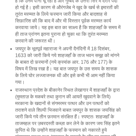
हैं कि उनमें पानी चू रहा है और गुम्बद के उत्तरी सिरे में दरार पैदा
हो गई है। इसी कारण से औरंगजेब ने खुद के खर्च से इमारतों की
तुरंत मरम्मत के लिये फरमान जारी किया और बादशाह से
सिफ़ारिश की कि बाद में और भी विस्तार पूर्वक मरम्मत कार्य
करवाया जाये। यह इस बात का साक्ष्य है कि शाहजहाँ के समय में
ही ताज प्रांगण इतना पुराना हो चुका था कि तुरंत मरम्मत
करवाने की जरूरत थी।
जयपुर के भूतपूर्व महाराजा ने अपनी दैनंदिनी में 18 दिसंबर,
1633 को जारी किये गये शाहजहाँ के ताज भवन समूह को मांगने
के बाबत दो फ़रमानों (नये क्रमांक आर. 176 और 177) के
विषय में लिख रखा है। यह बात जयपुर के उस समय के शासक
के लिये घोर लज्जाजनक थी और इसे कभी भी आम नहीं किया
गया।
राजस्थान प्रदेश के बीकानेर स्थित लेखागार में शाहजहाँ के द्वारा
(मुमताज़ के मकबरे तथा कुरान की आयतें खुदवाने के लिये)
मरकाना के खदानों से संगमरमर पत्थर और उन पत्थरों को
तराशने वाले शिल्पी भिजवाने बाबत जयपुर के शासक जयसिंह को
जारी किये गये तीन फ़रमान संरक्षित हैं। स्पष्टतः शाहजहाँ के
ताजमहल पर ज़बरदस्ती कब्ज़ा कर लेने के कारण जय सिंह इतने
कुपित थे कि उन्होंने शाहजहाँ के फरमान को नकारते हुये