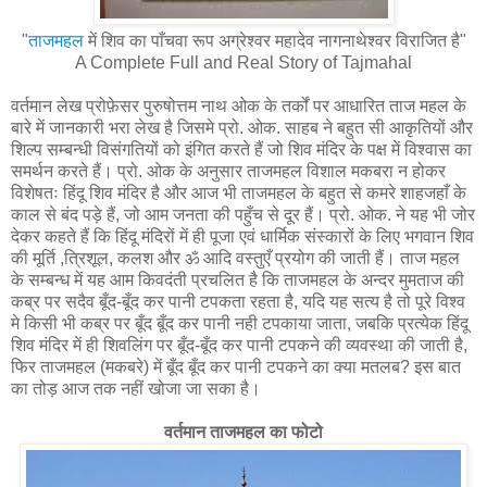
"
ताजमहल
में शिव का पाँचवा रूप अग्रेश्वर महादेव नागनाथेश्वर विराजित है"
A Complete Full and Real Story of Tajmahal
वर्तमान लेख प्रोफ़ेसर पुरुषोत्तम नाथ ओक के तर्कों पर आधारित ताज महल के
बारे में जानकारी भरा लेख है जिसमे प्रो. ओक. साहब ने बहुत सी आकृतियों और
शिल्प सम्बन्धी विसंगतियों को इंगित करते हैं जो शिव मंदिर के पक्ष में विश्वास का
समर्थन करते हैं। प्रो. ओक के अनुसार ताजमहल विशाल मकबरा न होकर
विशेषतः हिंदू शिव मंदिर है और आज भी ताजमहल के बहुत से कमरे शाहजहाँ के
काल से बंद पड़े हैं, जो आम जनता की पहुँच से दूर हैं। प्रो. ओक. ने यह भी जोर
देकर कहते हैं कि हिंदू मंदिरों में ही पूजा एवं धार्मिक संस्कारों के लिए भगवान शिव
की मूर्ति ,त्रिशूल, कलश और ॐ आदि वस्तुएँ प्रयोग की जाती हैं। ताज महल
के सम्बन्ध में यह आम किवदंती प्रचलित है कि ताजमहल के अन्दर मुमताज की
कब्र पर सदैव बूँद-बूँद कर पानी टपकता रहता है, यदि यह सत्य है तो पूरे विश्व
मे किसी भी कब्र पर बूँद बूँद कर पानी नही टपकाया जाता, जबकि प्रत्येक हिंदू
शिव मंदिर में ही शिवलिंग पर बूँद-बूँद कर पानी टपकने की व्यवस्था की जाती है,
फिर ताजमहल (मकबरे) में बूँद बूँद कर पानी टपकने का क्या मतलब? इस बात
का तोड़ आज तक नहीं खोजा जा सका है।
वर्तमान ताजमहल का फोटो