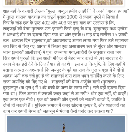
शाहजहाँ के दरबारी लेखक "मुल्ला अब्दुल हमीद लाहौरी" ने अपने "बादशाहनामा"
में मुग़ल शासक बादशाह का संपूर्ण वृतांत 1000 से ज़्यादा पृष्ठों मे लिखा है,
जिसके खंड एक के पृष्ठ 402 और 403 पर इस बात का उल्लेख है कि,
शाहजहाँ की बेगम मुमताज-उल-ज़मानी जिसे मृत्यु के बाद, बुरहानपुर मध्य प्रदेश
में अस्थाई तौर पर दफना दिया गया था और इसके 6 माह बाद तारीख़ 15 ज़मदी-
उल- अउवल दिन शुक्रवार,को अकबराबाद आगरा लाया गया फ़िर उसे महाराजा
जय सिंह से लिए गए, आगरा में स्थित एक असाधारण रूप से सुंदर और शानदार
भवन (इमारतें आलीशान) मे पुनः दफनाया गया,लाहौरी के अनुसार राजा जय
सिंह अपने पुरखों कि इस आली मंजिल से बेहद प्यार करते थे ,पर बादशाह के
दबाव मे वह इसे देने के लिए तैयार हो गए थे। इस बात कि पुष्टि के लिए यहाँ ये
बताना अत्यंत आवश्यक है कि जयपुर के पूर्व महाराज के गुप्त संग्रह में वे दोनो
आदेश अभी तक रखे हुए हैं जो शाहजहां द्वारा ताज भवन समर्पित करने के लिए
राजा जयसिंह को दिए गए थे। शाहजहाँ की बेगम अर्जुमंद बानो (मुमताज)
बुरहानपुर (म0प्र0) में 14वें बच्चे के जन्म के समय मरी। उसे वहीं दफना दिया
गया था। फिर आगरा में उसकी कब्र कहां से आ गयी? और एक नहीं, दो कब्रें।
एक ऊपर एक नीचे। एक को असली और दूसरी को नकली कहते हैं, जबकि वे
दोनों ही नकली हैं। मुस्लिम समाज में कब्र खोदना कुफ्र है, और शाहजहाँ यह
काम कर अपनी बेगम को जहन्नुम में भेजना कैसे पसंद कर सकता था?