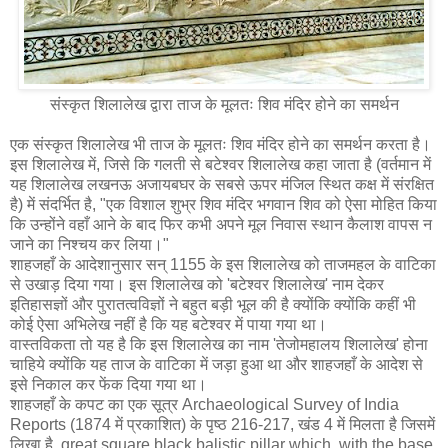
संस्कृत शिलालेख द्वारा ताज के मूलतः शिव मंदिर होने का समर्थन
एक संस्कृत शिलालेख भी ताज के मूलतः शिव मंदिर होने का समर्थन करता है।
इस शिलालेख में, जिसे कि गलती से बटेश्वर शिलालेख कहा जाता है (वर्तमान में
यह शिलालेख लखनऊ अजायबघर के सबसे ऊपर मंजिल स्थित कक्ष में संरक्षित
है) में संदर्भित है, "एक विशाल शुभ्र शिव मंदिर भगवान शिव को ऐसा मोहित किया
कि उन्होंने वहाँ आने के बाद फिर कभी अपने मूल निवास स्थान कैलाश वापस न
जाने का निश्चय कर लिया।"
शाहजहाँ के आदेशानुसार सन् 1155 के इस शिलालेख को ताजमहल के वाटिका
से उखाड़ दिया गया। इस शिलालेख को 'बटेश्वर शिलालेख' नाम देकर
इतिहासज्ञों और पुरातत्वविज्ञों ने बहुत बड़ी भूल की है क्योंकि क्योंकि कहीं भी
कोई ऐसा अभिलेख नहीं है कि यह बटेश्वर में पाया गया था।
वास्तविकता तो यह है कि इस शिलालेख का नाम 'तेजोमहालय शिलालेख' होना
चाहिये क्योंकि यह ताज के वाटिका में जड़ा हुआ था और शाहजहाँ के आदेश से
इसे निकाल कर फेंक दिया गया था।
शाहजहाँ के कपट का एक सूत्र Archaeological Survey of India
Reports (1874 में प्रकाशित) के पृष्ठ 216-217, खंड 4 में मिलता है जिसमें
लिखा है, great square black balistic pillar which, with the base