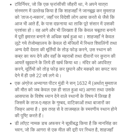
टॉवेर्नियर, जो कि एक फ्रांसीसी जौहरी था, ने अपने यात्रा
संस्मरण में उल्लेख किया है कि शाहजहाँ ने जानबूझ कर मुमताज़
को 'ताज-ए-मकान', जहाँ पर विदेशी लोग आया करते थे जैसे कि
आज भी आते हैं, के पास दफ़नाया था ताकि पूरे संसार में उसकी
प्रशंसा हो। वह आगे और भी लिखता है कि केवल चबूतरा बनाने
में पूरी इमारत बनाने से अधिक खर्च हुआ था। शाहजहाँ ने केवल
लूटे गये तेजोमहालय के केवल दो मंजिलों में स्थित शिवलिंगों तथा
अन्य देवी देवता की मूर्तियों के तोड़ फोड़ करने, उस स्थान को
कब्र का रूप देने और वहाँ के महराबों तथा दीवारों पर कुरान की
आयतें खुदवाने के लिये ही खर्च किया था। मंदिर को अपवित्र
करने, मूर्तियों को तोड़ फोड़ कर छुपाने और मकब़रे का कपट रूप
देने में ही उसे 22 वर्ष लगे थे।
एक अंग्रेज अभ्यागत पीटर मुंडी ने सन् 1632 में (अर्थात् मुमताज
की मौत को जब केवल एक ही साल हुआ था) आगरा तथा उसके
आसपास के विशेष ध्यान देने वाले स्थानों के विषय में लिखा है
जिसमें के ताज-ए-महल के गुम्बद, वाटिकाओं तथा बाजारों का
जिक्र आया है। इस तरह से वे ताजमहल के स्मरणीय स्थान होने
की पुष्टि करते हैं।
डी लॉएट नामक डच अफसर ने सूचीबद्ध किया है कि मानसिंह का
भवन, जो कि आगरा से एक मील की दूरी पर स्थित है, शाहजहाँ