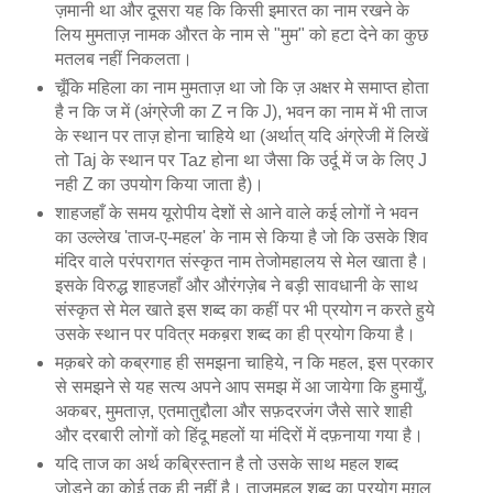
ज़मानी था और दूसरा यह कि किसी इमारत का नाम रखने के
लिय मुमताज़ नामक औरत के नाम से "मुम" को हटा देने का कुछ
मतलब नहीं निकलता।
चूँकि महिला का नाम मुमताज़ था जो कि ज़ अक्षर मे समाप्त होता
है न कि ज में (अंग्रेजी का Z न कि J), भवन का नाम में भी ताज
के स्थान पर ताज़ होना चाहिये था (अर्थात् यदि अंग्रेजी में लिखें
तो Taj के स्थान पर Taz होना था जैसा कि उर्दू में ज के लिए J
नही Z का उपयोग किया जाता है)।
शाहजहाँ के समय यूरोपीय देशों से आने वाले कई लोगों ने भवन
का उल्लेख 'ताज-ए-महल' के नाम से किया है जो कि उसके शिव
मंदिर वाले परंपरागत संस्कृत नाम तेजोमहालय से मेल खाता है।
इसके विरुद्ध शाहजहाँ और औरंगज़ेब ने बड़ी सावधानी के साथ
संस्कृत से मेल खाते इस शब्द का कहीं पर भी प्रयोग न करते हुये
उसके स्थान पर पवित्र मकब़रा शब्द का ही प्रयोग किया है।
मक़बरे को कब्रगाह ही समझना चाहिये, न कि महल, इस प्रकार
से समझने से यह सत्य अपने आप समझ में आ जायेगा कि हुमायुँ,
अकबर, मुमताज़, एतमातुद्दौला और सफ़दरजंग जैसे सारे शाही
और दरबारी लोगों को हिंदू महलों या मंदिरों में दफ़नाया गया है।
यदि ताज का अर्थ कब्रिस्तान है तो उसके साथ महल शब्द
जोड़ने का कोई तुक ही नहीं है। ताजमहल शब्द का प्रयोग मुग़ल