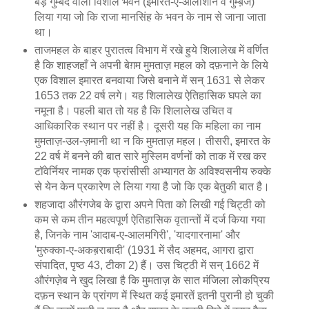
बड़े गुम्बद वाला विशाल भवन (इमारत-ए-आलीशान व गुम्ब़ज)
लिया गया जो कि राजा मानसिंह के भवन के नाम से जाना जाता
था।
ताजमहल के बाहर पुरातत्व विभाग में रखे हुये शिलालेख में वर्णित
है कि शाहजहाँ ने अपनी बेग़म मुमताज़ महल को दफ़नाने के लिये
एक विशाल इमारत बनवाया जिसे बनाने में सन् 1631 से लेकर
1653 तक 22 वर्ष लगे। यह शिलालेख ऐतिहासिक घपले का
नमूना है। पहली बात तो यह है कि शिलालेख उचित व
आधिकारिक स्थान पर नहीं है। दूसरी यह कि महिला का नाम
मुमताज़-उल-ज़मानी था न कि मुमताज़ महल। तीसरी, इमारत के
22 वर्ष में बनने की बात सारे मुस्लिम वर्णनों को ताक में रख कर
टॉवेर्नियर नामक एक फ्रांसीसी अभ्यागत के अविश्वसनीय रुक्के
से येन केन प्रकारेण ले लिया गया है जो कि एक बेतुकी बात है।
शहजादा औरंगजेब के द्वारा अपने पिता को लिखी गई चिट्ठी को
कम से कम तीन महत्वपूर्ण ऐतिहासिक वृतान्तों में दर्ज किया गया
है, जिनके नाम 'आदाब-ए-आलमगिरी', 'यादगारनामा' और
'मुरुक्का-ए-अकब़राबादी' (1931 में सैद अहमद, आगरा द्वारा
संपादित, पृष्ठ 43, टीका 2) हैं। उस चिट्ठी में सन् 1662 में
औरंगज़ेब ने खुद लिखा है कि मुमताज़ के सात मंजिला लोकप्रिय
दफ़न स्थान के प्रांगण में स्थित कई इमारतें इतनी पुरानी हो चुकी