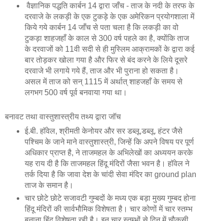
वैज्ञानिक पद्धति कार्बन 14 द्वारा जाँच - ताज के नदी के तरफ के
दरवाजे के लकड़ी के एक टुकड़े के एक अमेरिकन प्रयोगशाला में
किये गये कार्बन 14 जाँच से पता चला है कि लकड़ी का वो
टुकड़ा शाहजहाँ के काल से 300 वर्ष पहले का है, क्योंकि ताज
के दरवाजों को 11वी सदी से ही मुस्लिम आक्रामकों के द्वारा कई
बार तोड़कर खोला गया है और फिर से बंद करने के लिये दूसरे
दरवाजे भी लगाये गये हैं, ताज और भी पुराना हो सकता है।
असल में ताज को सन् 1115 में अर्थात् शाहजहाँ के समय से
लगभग 500 वर्ष पूर्व बनवाया गया था।
बनावट तथा वास्तुशास्त्रीय तथ्य द्वारा जॉच
ई.बी. हॉवेल, श्रीमती केनोयर और सर डब्लू.डब्लू. हंटर जैसे
पश्चिम के जाने माने वास्तुशास्त्री, जिन्हें कि अपने विषय पर पूर्ण
अधिकार प्राप्त है, ने ताजमहल के अभिलेखों का अध्ययन करके
यह राय दी है कि ताजमहल हिंदू मंदिरों जैसा भवन है। हॉवेल ने
तर्क दिया है कि जावा देश के चांदी सेवा मंदिर का ground plan
ताज के समान है।
चार छोटे छोटे सजावटी गुम्बदों के मध्य एक बड़ा मुख्य गुम्बद होना
हिंदू मंदिरों की सार्वभौमिक विशेषता है। चार कोणों में चार स्तम्भ
बनाना हिंदू विशेषता रही है। इन चार स्तम्भों से दिन में चौकसी