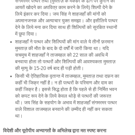
संगमरमर पत्थर तथा (मुमताज़ के मकब़रे के ढोंग पर कुरान की
आयतें खोदने का अपवित्र काम करने के लिये) शिल्पी देने के
लिये इंकार कर दिया। जय सिंह ने शाहजहाँ की मांगों को
अपमानजनक और अत्याचार युक्त समझा। और इसीलिये पत्थर
देने के लिये मना कर दिया साथ ही शिल्पियों को सुरक्षित स्थानों
में छुपा दिया।
शाहजहाँ ने पत्थर और शिल्पियों की मांग वाले ये तीनों फ़रमान
मुमताज़ की मौत के बाद के दो वर्षों में जारी किया था। यदि
सचमुच में शाहजहाँ ने ताजमहल को 22 साल की अवधि में
बनवाया होता तो पत्थरों और शिल्पियों की आवश्यकता मुमताज़
की मृत्यु के 15-20 वर्ष बाद ही पड़ी होती।
किसी भी ऐतिहासिक वृतान्त में ताजमहल, मुमताज़ तथा दफ़न का
कहीं भी जिक्र नहीं है। न ही पत्थरों के परिमाण और दाम का
कहीं जिक्र है। इससे सिद्ध होता है कि पहले से ही निर्मित भवन
को कपट रूप देने के लिये केवल थोड़े से पत्थरों की जरूरत
थी। जय सिंह के सहयोग के अभाव में शाहजहाँ संगमरमर पत्थर
वाले विशाल ताजमहल बनवाने की उम्मीद ही नहीं कर सकता
था।
विदेशी और यूरोपीय अभ्यागतों के अभिलेख द्वारा मत स्‍पष्‍ट करना