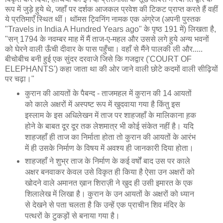
रूप में जुड़े हुये थे, जहाँ पर दर्शक आजकल प्रवेश की टिकट प्राप्त करते हैं वहीं
ये प्रतिमाएँ स्थित थीं। थॉमस ट्विनिंग नामक एक अंग्रेज (अपनी पुस्तक
"Travels in India A Hundred Years ago" के पृष्ठ 191 में) लिखता है,
"सन् 1794 के नवम्बर माह में मैं ताज-ए-महल और उससे लगे हुये अन्य भवनों
को घेरने वाली ऊँची दीवार के पास पहुँचा। वहाँ से मैंने पालकी ली और.....
बीचोबीच बनी हुई एक सुंदर दरवाजे जिसे कि गजद्वार ('COURT OF
ELEPHANTS') कहा जाता था की ओर जाने वाली छोटे कदमों वाली सीढ़ियों
पर चढ़ा।"
कुरान की आयतों के पैबन्द - ताजमहल में कुरान की 14 आयतों
को काले अक्षरों में अस्पष्ट रूप में खुदवाया गया है किंतु इस
इस्लाम के इस अधिलेखन में ताज पर शाहजहाँ के मालिकाना ह़क
होने के बाबत दूर दूर तक लेशमात्र भी कोई संकेत नहीं है। यदि
शाहजहाँ ही ताज का निर्माता होता तो कुरान की आयतों के आरंभ
में ही उसके निर्माण के विषय में अवश्य ही जानकारी दिया होता।
शाहजहाँ ने शुभ्र ताज के निर्माण के कई वर्षों बाद उस पर काले
अक्षर बनवाकर केवल उसे विकृत ही किया है ऐसा उन अक्षरों को
खोदने वाले अमानत ख़ान शिराज़ी ने खुद ही उसी इमारत के एक
शिलालेख में लिखा है। कुरान के उन आयतों के अक्षरों को ध्यान
से देखने से पता चलता है कि उन्हें एक प्राचीन शिव मंदिर के
पत्थरों के टुकड़ों से बनाया गया है।