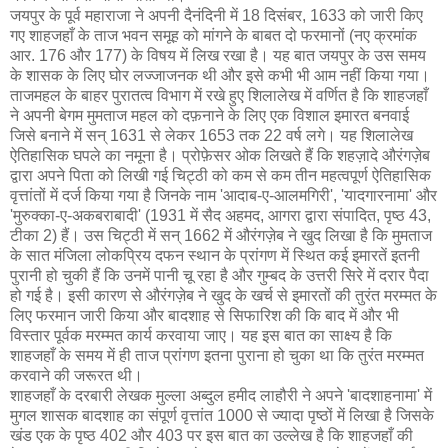
जयपुर के पूर्व महाराजा ने अपनी दैनंदिनी में 18 दिसंबर, 1633 को जारी किए
गए शाहजहाँ के ताज भवन समूह को मांगने के बाबत दो फरमानों (नए क्रमांक
आर. 176 और 177) के विषय में लिख रखा है। यह बात जयपुर के उस समय
के शासक के लिए घोर लज्जाजनक थी और इसे कभी भी आम नहीं किया गया।
ताजमहल के बाहर पुरातत्व विभाग में रखे हुए शिलालेख में वर्णित है कि शाहजहाँ
ने अपनी बेगम मुमताज महल को दफ़नाने के लिए एक विशाल इमारत बनवाई
जिसे बनाने में सन् 1631 से लेकर 1653 तक 22 वर्ष लगे। यह शिलालेख
ऐतिहासिक घपले का नमूना है। प्रोफ़ेसर ओक लिखते हैं कि शहज़ादे औरंगज़ेब
द्वारा अपने पिता को लिखी गई चिट्ठी को कम से कम तीन महत्वपूर्ण ऐतिहासिक
वृत्तांतों में दर्ज किया गया है जिनके नाम 'आदाब-ए-आलमगिरी', 'यादगारनामा' और
'मुरुक्का-ए-अकबराबादी' (1931 में सैद अहमद, आगरा द्वारा संपादित, पृष्ठ 43,
टीका 2) हैं। उस चिट्ठी में सन् 1662 में औरंगज़ेब ने खुद लिखा है कि मुमताज
के सात मंजिला लोकप्रिय दफन स्थान के प्रांगण में स्थित कई इमारतें इतनी
पुरानी हो चुकी हैं कि उनमें पानी चू रहा है और गुम्बद के उत्तरी सिरे में दरार पैदा
हो गई है। इसी कारण से औरंगज़ेब ने खुद के खर्च से इमारतों की तुरंत मरम्मत के
लिए फरमान जारी किया और बादशाह से सिफारिश की कि बाद में और भी
विस्तार पूर्वक मरम्मत कार्य करवाया जाए। यह इस बात का साक्ष्य है कि
शाहजहाँ के समय में ही ताज प्रांगण इतना पुराना हो चुका था कि तुरंत मरम्मत
करवाने की जरूरत थी।
शाहजहाँ के दरबारी लेखक मुल्ला अब्दुल हमीद लाहौरी ने अपने 'बादशाहनामा' में
मुगल शासक बादशाह का संपूर्ण वृत्तांत 1000 से ज्यादा पृष्ठों में लिखा है जिसके
खंड एक के पृष्ठ 402 और 403 पर इस बात का उल्लेख है कि शाहजहाँ की