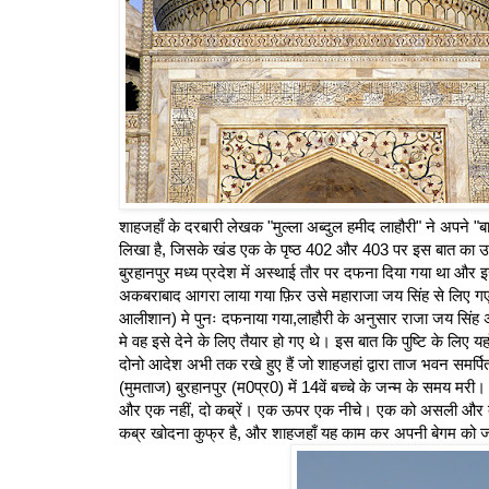
शाहजहाँ के दरबारी लेखक "मुल्ला अब्दुल हमीद लाहौरी" ने अपने "बादशा
लिखा है, जिसके खंड एक के पृष्ठ 402 और 403 पर इस बात का उल्ल
बुरहानपुर मध्य प्रदेश में अस्थाई तौर पर दफना दिया गया था औ
अकबराबाद आगरा लाया गया फ़िर उसे महाराजा जय सिंह से लिए गए
आलीशान) मे पुनः दफनाया गया,लाहौरी के अनुसार राजा जय सिंह अप
मे वह इसे देने के लिए तैयार हो गए थे। इस बात कि पुष्टि के लिए यहाँ
दोनो आदेश अभी तक रखे हुए हैं जो शाहजहां द्वारा ताज भवन समर्प
(मुमताज) बुरहानपुर (म0प्र0) में 14वें बच्चे के जन्म के समय म
और एक नहीं, दो कब्रें। एक ऊपर एक नीचे। एक को असली और दूसरी
कब्र खोदना कुफ्र है, और शाहजहाँ यह काम कर अपनी बेगम को जह